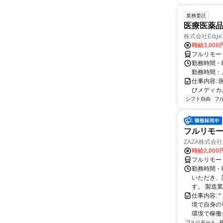
業務委託
医療医薬
株式会社Edge
時給3,00
フルリモー
勤務時間・
勤務時間：
仕事内容:
びメディカル
シフト自由
フ
フルリモー
ZAZA株式会社
時給2,000
フルリモー
勤務時間・
いただき、
す。 製造
仕事内容:
境で自身の
環境で稼働し
フルリモート