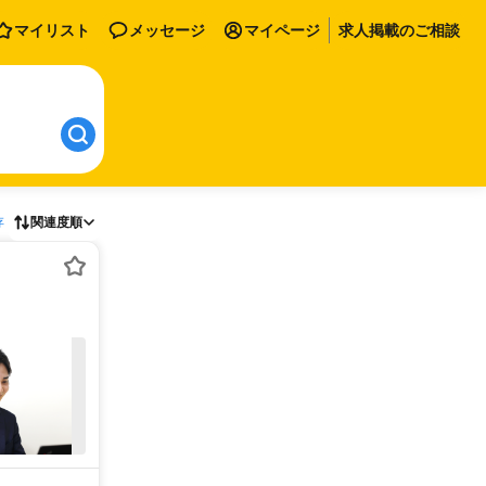
マイリスト
メッセージ
マイページ
求人掲載のご相談
存
関連度順