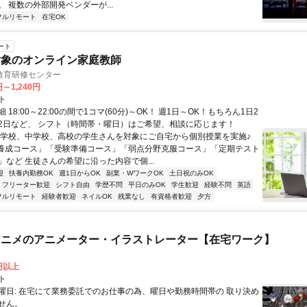
 複数の外部開発ベンダーが...
フルリモート
在宅OK
ート
対象のオンライン家庭教師
教育研修センター
円～1,240円
ト
 18:00～22:00の間で1コマ(60分)～OK！ 週1日～OK！もちろん1日2
2日など、 シフト（時間帯・曜日）はご希望、相談に応じます！
小学校、中学校、高校の学生さんを対象にご自宅から個別授業を実施♪
養成コース」「受験準備コース」「弱点分野克服コース」「定期テスト
」など 生徒さんの希望に沿った内容で個...
迎
扶養内勤務OK
週1日からOK
副業・WワークOK
土日祝のみOK
フリーター歓迎
シフト自由
学歴不問
平日のみOK
学生歓迎
経験不問
英語
フルリモート
経験者歓迎
ネイルOK
残業なし
有資格者歓迎
夕方
beアニメのアニメーター・イラストレーター【在宅ワーク】
0円以上
ト
曜日: 在宅にて業務委託でのお仕事の為、曜日や勤務時間帯の 取り決め
せん。