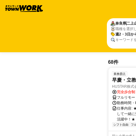
奈良県
二上
職種を選択
週2・3日か
キーワード
68件
業務委託
早慶・立教
HUSTAR株式
完全歩合制
フルリモー
勤務時間・曜
仕事内容:
して一緒に
活躍中！★
シフト自由
フ