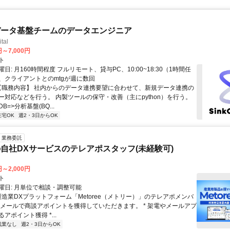
データ基盤チームのデータエンジニア
tal
円～7,000円
ト
日: 月160時間程度 フルリモート、貸与PC、10:00~18:30（1時間任
、クライアントとのmtgが週に数回
 【職務内容】 社内からのデータ連携要望に合わせて、新規データ連携の
ー対応などを行う。 内製ツールの保守・改善（主にpython）を行う。
=>分析基盤(BQ...
在宅OK
週2・3日からOK
業務委託
自社DXサービスのテレアポスタッフ(未経験可)
円～2,000円
ト
曜日: 月単位で相談・調整可能
製造業DXプラットフォーム「Metoree（メトリー）」のテレアポメンバ
やメールで商談アポイントを獲得していただきます。 * 架電やメールアプ
アポイント獲得 *...
残業なし
週2・3日からOK