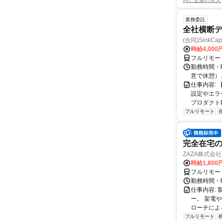
同じ企業の求人
業務委託
全社横断
(合同)SinkCapi
時給4,000
フルリモー
勤務時間・曜
意で休憩）
仕事内容:
設定やエラ
プロダクトDB
フルリモート
完全在宅の
ZAZA株式会社
時給1,800
フルリモー
勤務時間・
仕事内容: 
ー。 架電
ローチによる
フルリモート