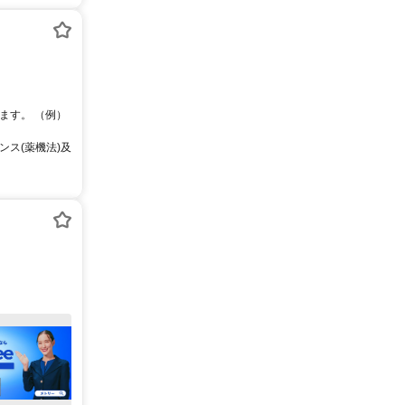
ます。 （例）
ス(薬機法)及