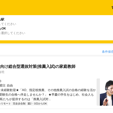
山駅
してください
らOK
を選択してください
条件保
向け総合型選抜対策(推薦入試)の家庭教師
会社
ト
日: 自由
 ★未経験歓迎★「AO、指定校推薦、その他推薦入試の合格の経験を活か
受験生の合格へ伴走しませんか？」 ★早慶の学生をはじめ、社会人も
 私たちが提供するのは「推薦入試対...
ルリモート
完全歩合制
週2・3日からOK