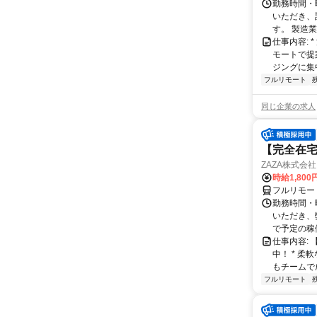
勤務時間・
いただき、
す。 製造
仕事内容:
モートで提
ジングに集中
フルリモート
同じ企業の求人
【完全在宅
ZAZA株式会社
時給1,800
フルリモー
勤務時間・
いただき、
で予定の稼
仕事内容:
中！ * 
もチームで
フルリモート