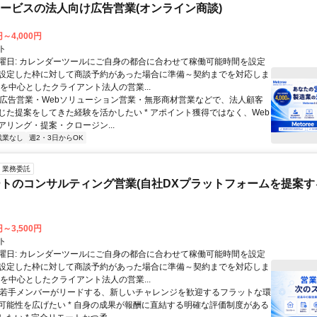
サービスの法人向け広告営業(オンライン商談)
円～4,000円
ト
曜日: カレンダーツールにご自身の都合に合わせて稼働可能時間を設定
設定した枠に対して商談予約があった場合に準備～契約までを対応しま
業を中心としたクライアント法人の営業...
 * 広告営業・Webソリューション営業・無形商材営業などで、法人顧客
じた提案をしてきた経験を活かしたい * アポイント獲得ではなく、Web
アリング・提案・クロージン...
残業なし
週2・3日からOK
業務委託
トのコンサルティング営業(自社DXプラットフォームを提案す
円～3,500円
ト
曜日: カレンダーツールにご自身の都合に合わせて稼働可能時間を設定
設定した枠に対して商談予約があった場合に準備～契約までを対応しま
業を中心としたクライアント法人の営業...
 * 若手メンバーがリードする、新しいチャレンジを歓迎するフラットな環
可能性を広げたい * 自身の成果が報酬に直結する明確な評価制度がある