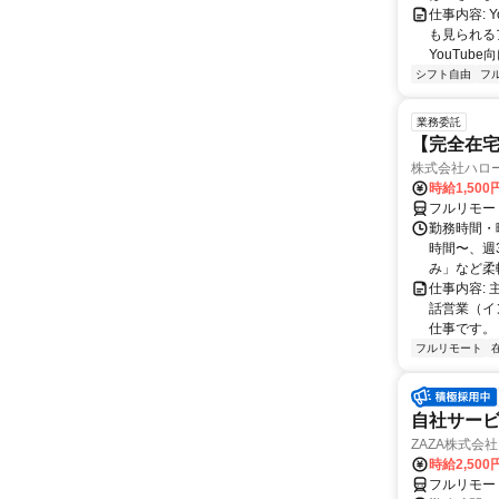
仕事内容:
も見られる
YouTub
シフト自由
フ
業務委託
【完全在
株式会社ハロ
時給1,500
フルリモー
勤務時間・曜
時間〜、週3
み」など柔軟
仕事内容:
話営業（イ
仕事です。 
フルリモート
自社サービ
ZAZA株式会社
時給2,500
フルリモー