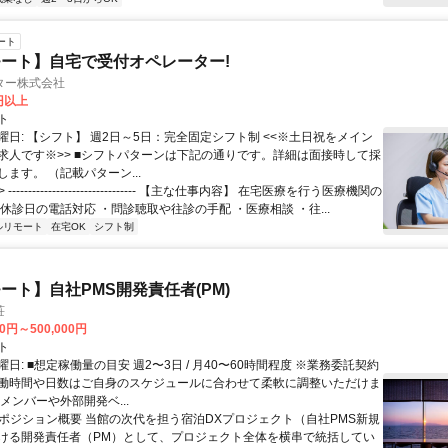
ート
ート】自宅で受付オペレーター!
ター株式会社
0円以上
ト
曜日: 【シフト】 週2日～5日：完全固定シフト制 <<※土日祝をメイン
求人です※>> ■シフトパターンは下記の通りです。詳細は面接時して採
ます。 （記載パターン...
 -------------------------------- 【主な仕事内容】 在宅医療を行う医療機関の
休診日の電話対応 ・問診聴取や往診の手配 ・医療相談 ・往...
ルリモート
在宅OK
シフト制
ート】自社PMS開発責任者(PM)
荘
00円～500,000円
ト
日: ■想定稼働量の目安 週2〜3日 / 月40〜60時間程度 ※業務委託契約
働時間や日数はご自身のスケジュールに合わせて柔軟に調整いただけま
メンバーや外部開発ベ...
 ■ポジション概要 当館の次代を担う宿泊DXプロジェクト（自社PMS新規
ける開発責任者（PM）として、プロジェクト全体を横串で統括してい