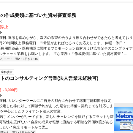
品の作成要領に基づいた資材審査業務
X
0円以上
ト
曜日: 選考を進めながら、双方の希望の合うよう擦り合わせができたらと考えており
月20時間以上 勤務曜日：※希望があればなるべくお応えします。 休暇・休日：...
 医療用医薬品・医療機器に関するプロモーション資材および広告記事のコンプライアン
チェック業務をお願いします。 主な業務： * 作成要領に基づいた資材審査 * ...
ルリモート
週2・3日からOK
業務委託
トのコンサルティング営業(法人営業未経験可)
円～3,000円
ト
曜日: カレンダーツールにご自身の都合に合わせて稼働可能時間を設定
設定した枠に対して商談予約があった場合に準備～契約までを対応しま
業を中心としたクライアント法人の営業...
 * 若手メンバーがリードする、新しいチャレンジを歓迎するフラットな環
可能性を広げたい * 自身の成果が報酬に直結する明確な評価制度がある
たい * 完全リモートかつ柔...
残業なし
週2・3日からOK