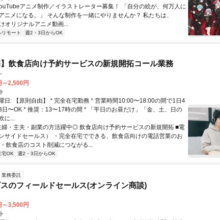
 YouTubeアニメ制作／イラストレーター募集！ 「自分の絵が、何万人に
アニメになる。」 そんな制作を一緒にやりませんか？ 私たちは、
e向けオリジナルアニメ動画...
ルリモート
週2・3日からOK
宅】飲食店向け予約サービスの新規開拓コール業務
ー
円～2,500円
ト
日: 【原則自由】 * 完全在宅勤務 * 営業時間10:00〜18:00の間で1日4
日〜OK * 推奨：13〜17時の間 * 「平日のお昼だけ」「金、土、日の
に...
 主婦・主夫・副業の方活躍中◎ 飲食店向け予約サービスの新規開拓 ■電
ンサイドセールス） ・完全在宅でできる、飲食店向けの電話営業のお
・飲食店のコスト削減につながる...
在宅OK
週2・3日からOK
業務委託
スのフィールドセールス(オンライン商談)
円～3,500円
ト