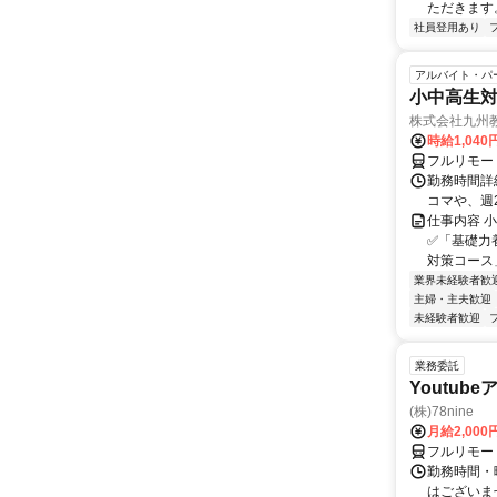
ただきます。
社員登用あり
アルバイト・パ
小中高生
株式会社九州
時給1,040
フルリモー
勤務時間詳細
コマや、週
仕事内容 
✅「基礎力
対策コース
業界未経験者歓
主婦・主夫歓迎
未経験者歓迎
業務委託
Youtu
(株)78nine
月給2,00
フルリモー
勤務時間・
はございま