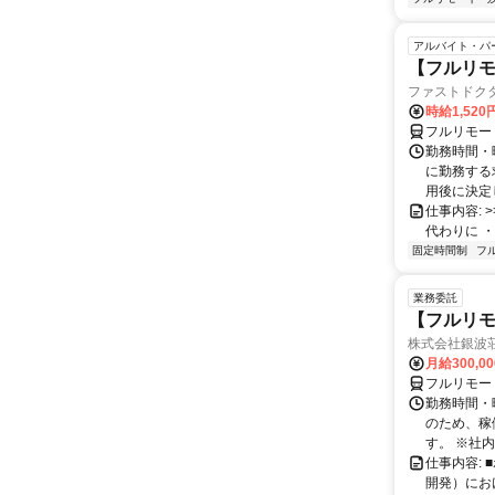
アルバイト・パ
【フルリモ
ファストドク
時給1,52
フルリモー
勤務時間・
に勤務する
用後に決定し
仕事内容: >>
代わりに ・
固定時間制
フ
業務委託
【フルリモ
株式会社銀波
月給300,0
フルリモー
勤務時間・曜
のため、稼
す。 ※社内
仕事内容:
開発）にお