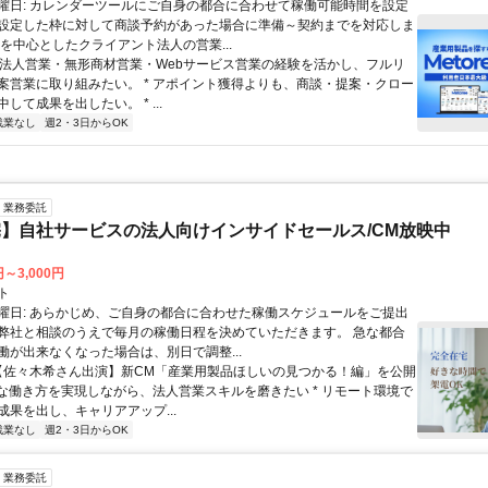
曜日: カレンダーツールにご自身の都合に合わせて稼働可能時間を設定
設定した枠に対して商談予約があった場合に準備～契約までを対応しま
業を中心としたクライアント法人の営業...
 * 法人営業・無形商材営業・Webサービス営業の経験を活かし、フルリ
案営業に取り組みたい。 * アポイント獲得よりも、商談・提案・クロー
して成果を出したい。 * ...
残業なし
週2・3日からOK
業務委託
】自社サービスの法人向けインサイドセールス/CM放映中
円～3,000円
ト
曜日: あらかじめ、ご自身の都合に合わせた稼働スケジュールをご提出
弊社と相談のうえで毎月の稼働日程を決めていただきます。 急な都合
働が出来なくなった場合は、別日で調整...
 【佐々木希さん出演】新CM「産業用製品ほしいの見つかる！編」を公開
柔軟な働き方を実現しながら、法人営業スキルを磨きたい * リモート環境で
成果を出し、キャリアアップ...
残業なし
週2・3日からOK
業務委託