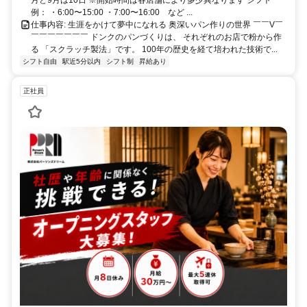
が、 ご希望や各店の欠員状況を総合的に勘案し、最終決定させてい
月と9月は10日 ※開始時間は各店舗により多少異なります シフト
ただきます。 ●店舗異動について 一般社員の間は2～3年に一度の間
例： ・6:00〜15:00 ・7:00〜16:00 など ...
隔で、 近隣への店舗異動の可能性がございます。 ただし、その際は
仕事内容: 生涯をかけて夢中になれる 奥深いパン作りの世界 ￣￣V￣
ご本人のご事情・希望を確認しながら、 最終的に異動先の決定をさ
￣￣￣￣￣￣￣ ドンクのパンづくりは、 それぞれのお店で粉から作
せていただいています。 ●勤務先へのアクセス 各店舗最寄駅から徒歩
る 「スクラッチ製法」です。 100年の歴史を経て培われた技術で...
圏内の立地がほとんどです。 ※一部郊外の店舗もあります。 ※詳し
シフト自由
駅近5分以内
シフト制
昇給あり
くはお気軽にお問合せください。
正社員