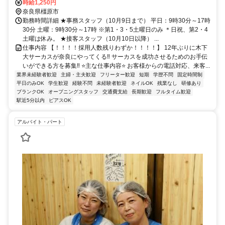
時給1,250円
奈良県橿原市
勤務時間詳細 ★事務スタッフ（10月9日まで） 平日：9時30分～17時
30分 土曜：9時30分～17時 ※第1・3・5土曜日のみ ＊日祝、第2・4
土曜は休み。 ★接客スタッフ（10月10日以降） ...
仕事内容 【！！！！採用人数残りわずか！！！！】 12年ぶりに木下
大サーカスが奈良にやってくる‼ サーカスを成功させるためのお手伝
いができる方を募集‼ ⭐主な仕事内容⭐ お客様からの電話対応、来客...
業界未経験者歓迎
主婦・主夫歓迎
フリーター歓迎
短期
学歴不問
固定時間制
平日のみOK
学生歓迎
経験不問
未経験者歓迎
ネイルOK
残業なし
研修あり
ブランクOK
オープニングスタッフ
交通費支給
長期歓迎
フルタイム歓迎
駅近5分以内
ピアスOK
アルバイト・パート