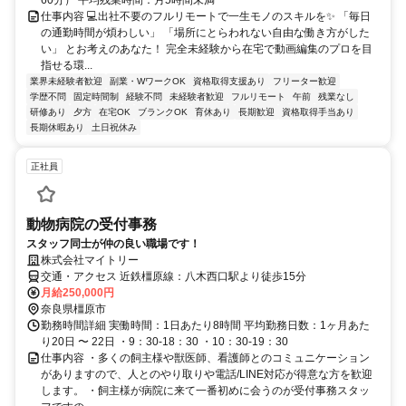
仕事内容 💻出社不要のフルリモートで一生モノのスキルを✨ 「毎日
の通勤時間が煩わしい」 「場所にとらわれない自由な働き方がした
い」 とお考えのあなた！ 完全未経験から在宅で動画編集のプロを目
指せる環...
業界未経験者歓迎
副業・WワークOK
資格取得支援あり
フリーター歓迎
学歴不問
固定時間制
経験不問
未経験者歓迎
フルリモート
午前
残業なし
研修あり
夕方
在宅OK
ブランクOK
育休あり
長期歓迎
資格取得手当あり
長期休暇あり
土日祝休み
正社員
動物病院の受付事務
スタッフ同士が仲の良い職場です！
株式会社マイトリー
交通・アクセス 近鉄橿原線：八木西口駅より徒歩15分
月給250,000円
奈良県橿原市
勤務時間詳細 実働時間：1日あたり8時間 平均勤務日数：1ヶ月あた
り20日 〜 22日 ・9：30-18：30 ・10：30-19：30
仕事内容 ・多くの飼主様や獣医師、看護師とのコミュニケーション
がありますので、人とのやり取りや電話/LINE対応が得意な方を歓迎
します。 ・飼主様が病院に来て一番初めに会うのが受付事務スタッ