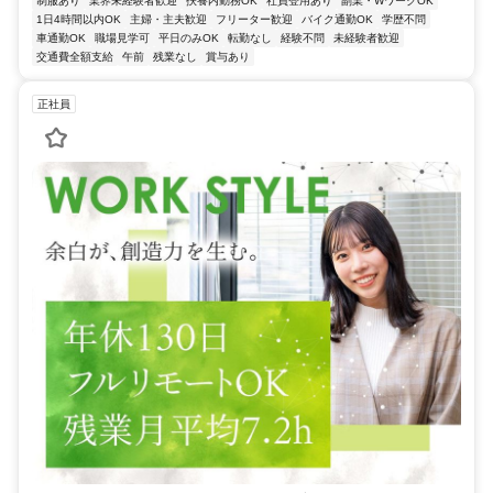
制服あり
業界未経験者歓迎
扶養内勤務OK
社員登用あり
副業・WワークOK
1日4時間以内OK
主婦・主夫歓迎
フリーター歓迎
バイク通勤OK
学歴不問
車通勤OK
職場見学可
平日のみOK
転勤なし
経験不問
未経験者歓迎
交通費全額支給
午前
残業なし
賞与あり
正社員