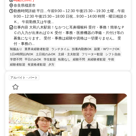
時給1,100円
奈良県橿原市
勤務時間詳細 平日…午前9:00～12:30 午後15:30～19:30 土曜…午前
9:00～12:30 午後15:30～18:00 日祝…9:00～14:00 時間・曜日相談Ｏ
Ｋ。 午前勤務又は午後...
仕事内容 大和八木駅前！なかつじ耳鼻咽喉科 受付・事務！簡単なＰ
Ｃの入力が出来ればＯＫ 受付・事務・医療機器の準備・片付け等の
募集になります。 受付・事務は経験や資格は一切要りません。 受
付・事務の...
制服あり
業界未経験者歓迎
ランチタイム
扶養内勤務OK
副業・WワークOK
1日4時間以内OK
土日祝のみOK
主婦・主夫歓迎
フリーター歓迎
シフト自由
学歴不問
平日のみOK
学生歓迎
転勤なし
経験不問
未経験者歓迎
午前
経験者歓迎
有資格者歓迎
夕方
アルバイト・パート