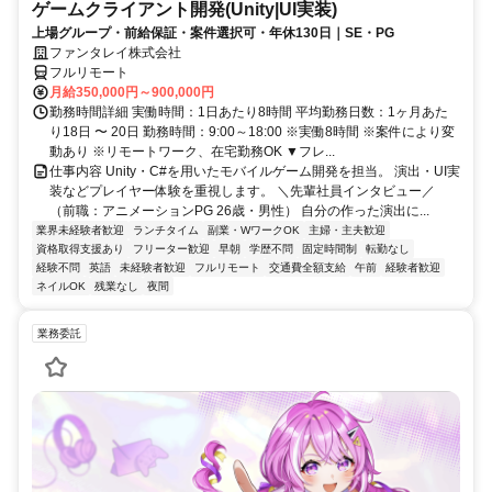
ゲームクライアント開発(Unity|UI実装)
上場グループ・前給保証・案件選択可・年休130日｜SE・PG
ファンタレイ株式会社
フルリモート
月給350,000円～900,000円
勤務時間詳細 実働時間：1日あたり8時間 平均勤務日数：1ヶ月あた
り18日 〜 20日 勤務時間：9:00～18:00 ※実働8時間 ※案件により変
動あり ※リモートワーク、在宅勤務OK ▼フレ...
仕事内容 Unity・C#を用いたモバイルゲーム開発を担当。 演出・UI実
装などプレイヤー体験を重視します。 ＼先輩社員インタビュー／
（前職：アニメーションPG 26歳・男性） 自分の作った演出に...
業界未経験者歓迎
ランチタイム
副業・WワークOK
主婦・主夫歓迎
資格取得支援あり
フリーター歓迎
早朝
学歴不問
固定時間制
転勤なし
経験不問
英語
未経験者歓迎
フルリモート
交通費全額支給
午前
経験者歓迎
ネイルOK
残業なし
夜間
業務委託