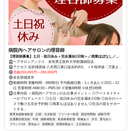
病院内ヘアサロンの理容師
【理容師募集】土日・祝日休み＜完全週休2日制＞／残業ほぼなし／完
全予約制／サロン業務＆医療用ウィッグのお仕事／ブランクがある方・
ヘアサロンアンクス 奈良県立医科大学附属病院店
ウィッグ未経験の方も研修とOJTで安心です！
アクセス 近鉄橿原線 八木西口東口徒歩約8分、ＪＲ桜井線〔万葉まほ
ろば線〕/ＪＲ和歌山線 畝傍徒歩約9分、近鉄橿原線 大和八木南口徒
月給250,000円～280,000円
歩約13分
奈良県橿原市
勤務時間 実働時間：8時間/日 平均勤務日数：1ヶ月あたり20日～22
日 営業時間 AM8:00～PM5:00 ※実働8時間 ※休憩1時間
仕事内容 ＜病院内ヘアサロンのお仕事ポイント＞ ◎アートネイチャ
ーがプロデュース！ ◎土日・祝日休みの完全週休2日制 ◎自分のペー
スで働ける完全予約制 ◎残業もほぼありません ◎生活の質をサポー
トする...
業界未経験者歓迎
主婦・主夫歓迎
フリーター歓迎
固定時間制
経験不問
交通費全額支給
午前
経験者歓迎
有資格者歓迎
研修あり
夕方
賞与あり
ブランクOK
育休あり
長期歓迎
長期休暇あり
土日祝休み