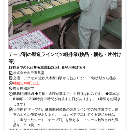
テープ剤の製造ラインでの軽作業(検品・梱包・片付け
等)
13時までのお仕事★車通勤◎正社員登用実績あり
株式会社吉田養眞堂
交通・アクセス 近鉄八木西口駅から徒歩10分、JR畝傍駅から徒歩5
分 車通勤できます。（駐車場完備）
時給1,340円以上
奈良県橿原市
勤務時間詳細 ◆月曜～金曜が基本で、土日祝は休みです。 ◆基本は
8:00頃～12:30時頃 ※時間が前後する日があります。（希望もお聞き
します）
仕事内容 テープ剤、健康貼付雑貨の製造ラインでの軽作業です。以
下のような作業があります。 ・コンベアで流れてくる製品を検品
し、重なったシート（テープ剤）を整える。 ・シール包装された製
品を、５０袋、９...