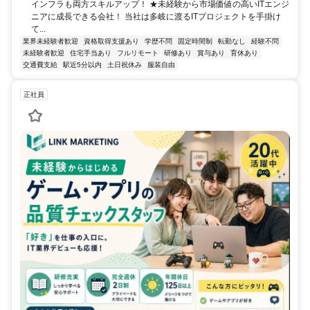
インフラも両方スキルアップ！ ★未経験から市場価値の高いITエンジ
ニアに成長できる会社！ 当社は多岐に渡るITプロジェクトを手掛け
て...
業界未経験者歓迎
資格取得支援あり
学歴不問
固定時間制
転勤なし
経験不問
未経験者歓迎
住宅手当あり
フルリモート
研修あり
賞与あり
育休あり
交通費支給
駅近5分以内
土日祝休み
服装自由
正社員