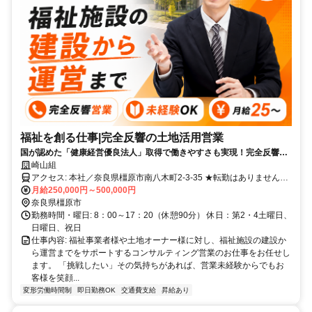
福祉を創る仕事|完全反響の土地活用営業
国が認めた「健康経営優良法人」取得で働きやすさも実現！完全反響の
福祉施設に特化したコンサルティング営業です。
崎山組
アクセス: 本社／奈良県橿原市南⼋⽊町2-3-35 ★転勤はありません。
★マイカー通勤OK。駐⾞場もあります。 奈良県橿原市南⼋⽊町 【ア
月給250,000円～500,000円
クセス】近鉄「⼤和⼋⽊駅」より徒歩10分 ★転勤なし
奈良県橿原市
勤務時間・曜日: 8：00～17：20（休憩90分） 休日：第2・4土曜日、
日曜日、祝日
仕事内容: 福祉事業者様や土地オーナー様に対し、福祉施設の建設か
ら運営までをサポートするコンサルティング営業のお仕事をお任せし
ます。 「挑戦したい」その気持ちがあれば、営業未経験からでもお
客様を笑顔...
変形労働時間制
即日勤務OK
交通費支給
昇給あり