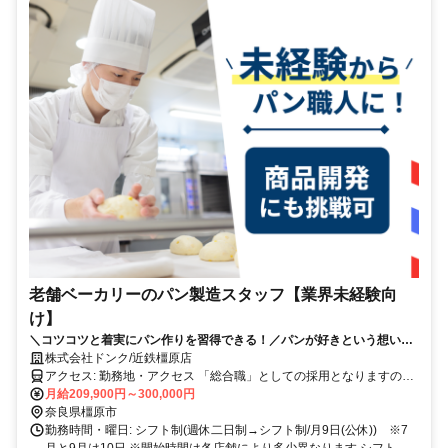
老舗ベーカリーのパン製造スタッフ【業界未経験向
け】
＼コツコツと着実にパン作りを習得できる！／パンが好きという想いを
仕事に。
株式会社ドンク/近鉄橿原店
アクセス: 勤務地・アクセス 「総合職」としての採用となりますの
で、 将来的にはキャリア形成のための職種変更や、 転居を伴う異動
月給209,900円～300,000円
の可能性もございます。 ●初期配属について 最初の配属店舗について
奈良県橿原市
は、 入社前に希望勤務地をお伺いの上、可能な限り考慮いたします
勤務時間・曜日: シフト制(週休二日制→シフト制/月9日(公休)) ※7