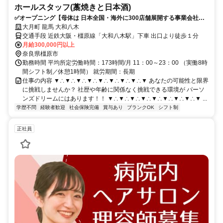
ホールスタッフ(藁焼きと日本酒)
✅️オープニング【母体は 日本全国・海外に300店舗展開する事業会社】
✅️あなたの可能性と限界に挑戦しませんか？
大月町 龍馬 大和八木
交通手段 近鉄大阪・橿原線「大和八木駅」下車 出口より徒歩１分
月給300,000円以上
奈良県橿原市
勤務時間 平均所定労働時間：173時間/月 11：00～23：00 （実働8時
間シフト制／休憩1時間） 就労期間：長期
仕事の内容 ▼∴▼∴▼∴▼∴▼∴▼∴▼∴▼∴▼ あなたの可能性と限界
に挑戦しませんか？ 社歴や年齢に関係なく挑戦できる環境が パーソ
ンズドリームにはあります！！ ▼∴▼∴▼∴▼∴▼∴▼∴▼∴▼∴▼ ...
学歴不問
経験者歓迎
社会保険完備
賞与あり
ブランクOK
シフト制
正社員