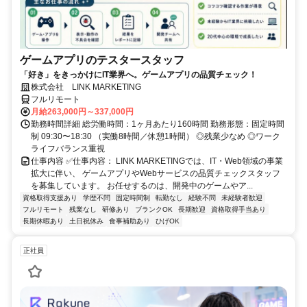
ゲームアプリのテスタースタッフ
「好き」をきっかけにIT業界へ。ゲームアプリの品質チェック！
株式会社 LINK MARKETING
フルリモート
月給263,000円～337,000円
勤務時間詳細 総労働時間：1ヶ月あたり160時間 勤務形態：固定時間
制 09:30〜18:30 （実働8時間／休憩1時間） ◎残業少なめ ◎ワーク
ライフバランス重視
仕事内容 ✅仕事内容： LINK MARKETINGでは、IT・Web領域の事業
拡大に伴い、 ゲームアプリやWebサービスの品質チェックスタッフ
を募集しています。 お任せするのは、開発中のゲームやア...
資格取得支援あり
学歴不問
固定時間制
転勤なし
経験不問
未経験者歓迎
フルリモート
残業なし
研修あり
ブランクOK
長期歓迎
資格取得手当あり
長期休暇あり
土日祝休み
食事補助あり
ひげOK
正社員