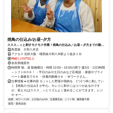
焼鳥の仕込み/お昼~夕方
ススス…ッと刺すモクモク作業！焼鳥の仕込み／お昼～夕方までの勤務
で家庭と両立◎
鳥貴族 大和八木店
アクセス 近鉄大阪・橿原線大和八木駅より徒歩１分
時給1,100円以上
奈良県橿原市
時間帯 朝、昼 勤務曜日・時間 10:00～16:00の間で 週3日・1日3時間
～シフトinＯＫ！ ・平日のみや土日のみなど応相談 ・家庭やプライ
ベート最優先でＯＫ ・扶養内勤務ＯＫ ・Ｗワークさん...
仕事情報 ● 仕事内容 カットした野菜や鶏肉を、1つ1つ串に刺してい
く【焼鳥の 仕込み】が中心。キレイに刺すにはコツがあるのです
が、覚え ればススス…ッとリズムよく進めることができます。レジ
や オー...
副業・WワークOK
土日祝のみOK
交通費支給
シフト制
履歴書不要
髪型・髪色自由