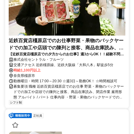
近鉄百貨店橿原店でのお仕事野菜・果物のバックヤー
ドでの加工や店頭での陳列と接客、商品在庫読み、閉
【近鉄百貨店橿原店での夕方からのお仕事】週3からOK！！経験不問♪
店作業
駅から5分。通勤便利な職場で人気！
株式会社セントラル・フルーツ
交通アクセス 近鉄橿原線、近鉄大阪線「大和八木」駅徒歩5分
時給1,100円以上
奈良県橿原市
勤務曜日・時間 17:00～20:30 ☆週3日～勤務OK！ ☆時間相談可
募集要項 職種 近鉄百貨店橿原店でのお仕事 野菜・果物のバックヤー
ドでの加工や店頭での陳列と接客、商品在庫読み、閉店作業 雇用形
態 アルバイト / パート 仕事内容 ・野菜・果物のバックヤードでの...
シフト制
正社員