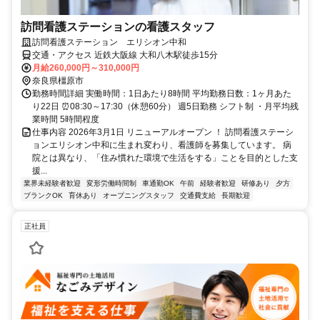
訪問看護ステーションの看護スタッフ
訪問看護ステーション エリシオン中和
交通・アクセス 近鉄大阪線 大和八木駅徒歩15分
月給260,000円～310,000円
奈良県橿原市
勤務時間詳細 実働時間：1日あたり8時間 平均勤務日数：1ヶ月あた
り22日 ⏰08:30～17:30（休憩60分） 週5日勤務 シフト制 ・月平均残
業時間 5時間程度
仕事内容 2026年3月1日 リニューアルオープン ！ 訪問看護ステーシ
ョンエリシオン中和に生まれ変わり、看護師を募集しています。 病
院とは異なり、「住み慣れた環境で生活をする」ことを目的とした支
援...
業界未経験者歓迎
変形労働時間制
車通勤OK
午前
経験者歓迎
研修あり
夕方
ブランクOK
育休あり
オープニングスタッフ
交通費支給
長期歓迎
正社員