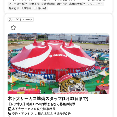
フリーター歓迎
学歴不問
固定時間制
経験不問
未経験者歓迎
フルリモート
育休あり
長期歓迎
土日祝休み
アルバイト・パート
木下大サーカス準備スタッフ(1月31日まで)
【レア求人】時給1,250円🌟まもなく募集締切🌟
木下大サーカス奈良公演事務局
交通・アクセス 大和八木駅より徒歩約5分