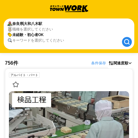
奈良県
奈良県
大和八木駅
大和八木駅
職種を選択してください
未経験・初心者OK
未経験・初心者OK
キーワードを選択してください
756件
条件保存
関連度順
アルバイト・パート