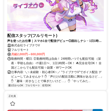
配信スタッフ(フルリモート)
声を使ったお仕事｜スマホ1台で配信デビュー◎顔出しナシ・1日1時間
～OK♪
株式会社ライブナウV
フルリモート
月給2,000円～600,000円
勤務時間・曜日: ⏰勤務時間は自由！ 24時間いつでも配信可能 （深
夜・早朝も自由） ⛅週1日〜、1日1時間～OK！ ⛺完全在宅OK！ 全
国どこからでも配信可能 ✨副業・WワークOK
仕事内容: ＼✨未経験・初心者OK✨／ "ライブナウV"でボイス配信 デ
ビューしてみませんか？ ✋「声だけの配信活動に興味があるけど…」
✋「趣味・好きなことで稼ぎたいけど…」 ✋「やってみた...
週1日からOK
フルリモート
在宅OK
正社員