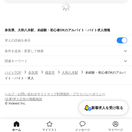
奈良県、大和八木駅、未経験・初心者OKのアルバイト・バイト求人情報
求人の詳細を表示
条件を追加・変更して検索
市区町村を追加・変更
関連キーワード
完全在宅ワーク 全国
シール貼り 在宅
現在地周辺
ガチャガチャ
犬カフェ
奈良県
駅を追加・変更
バイトTOP
奈良県
橿原市
大和八木駅
未経験・初心者OKのアルバ
奈良県
すべて
イト・バイト・求人
奈良市
大和高田市
大和郡山市
天理市
橿原市
桜井市
五條市
御所市
生駒市
香芝市
職種を追加・変更
大和路線
葛城市
宇陀市
山辺郡
生駒郡
磯城郡
宇陀郡
高市郡
北葛城郡
吉野郡
平城山駅
奈良駅
郡山駅
大和小泉駅
法隆寺駅
王寺駅
三郷駅
飲食・フードサービス
特徴を追加・変更
飲食・フードサービス
すべて
ヘルプ・お問い合わせ
サイトマップ
利用規約・プライバシーポリシー
奈良線
ホールスタッフ
キッチンスタッフ
皿洗い・洗い場
精肉・鮮魚加工
給食調理
人気
[企業]求人広告の掲載相談
平城山駅
奈良駅
雇用形態を追加・変更
パン屋（ベーカリー）
フードカウンター販売員
バー（BAR）・バーテンダー
日払いOK
高校生歓迎
学生歓迎
深夜の仕事
髪型・髪色自由
ひげOK
ネイルOK
新着求人を受け取る
飲食店補助（開店・閉店準備）
飲食店（店長・マネージャー）
JR和歌山線
ピアスOK
アルバイト・パート
履歴書不要
オープニングスタッフ
留学生・外国人活躍中
都道府県を変更
営業・販売
王寺駅
畠田駅
志都美駅
香芝駅
ＪＲ五位堂駅
高田駅
大和新庄駅
御所駅
玉手駅
掖上駅
勤務期間
正社員
吉野口駅
北宇智駅
五条駅
大和二見駅
営業・販売
すべて
短期
契約社員
単発・1日OK
長期
期間限定（春夏冬休み等）
営業
テレフォンアポインター（テレアポ）
ルートセールス
コンビニ
シフト
派遣社員
万葉まほろば線
フードカウンター販売員
アパレル
家電量販店・携帯販売（携帯ショップ）
土日祝のみOK
業務委託
平日のみOK
週1日からOK
週2・3日からOK
週4日以上OK
ホーム
マイリスト
メッセージ
マイページ
奈良駅
京終駅
帯解駅
櫟本駅
天理駅
長柄駅
柳本駅
巻向駅
三輪駅
桜井駅
香久山駅
販売店（店長・マネージャー）
その他販売