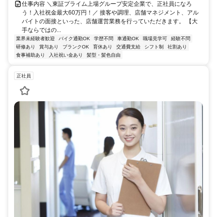
仕事内容 ＼東証プライム上場グループ安定企業で、正社員になろ
う！入社祝金最大60万円！／ 接客や調理、店舗マネジメント、アル
バイトの面接といった、店舗運営業務を行っていただきます。 【大
手ならではの...
業界未経験者歓迎
バイク通勤OK
学歴不問
車通勤OK
職場見学可
経験不問
研修あり
賞与あり
ブランクOK
育休あり
交通費支給
シフト制
社割あり
食事補助あり
入社祝い金あり
髪型・髪色自由
正社員