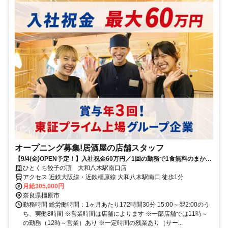
オープニング募集!居酒屋の店舗スタッフ
【9/4(金)OPEN予定！】入社祝金60万円／1回の勤務で1食無料のまかな
いあり！／働きやすい環境づくりに力を入れています◎
ひとくち餃子の頂 大和八木駅南口店
アクセス 近鉄大阪線・近鉄橿原線 大和八木駅南口 徒歩1分
月給305,000円
奈良県橿原市
勤務時間 総労働時間：1ヶ月あたり172時間30分 15:00～翌2:00のう
ち、実働8時間 ※営業時間は店舗によります ※一部店舗では11時～
の勤務（12時～営業）あり ※一定時間の残業あり（サー...