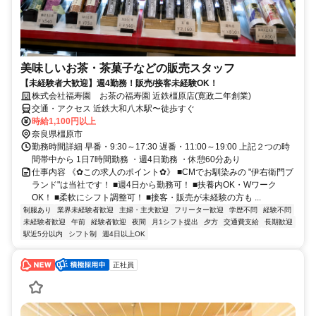
美味しいお茶・茶菓子などの販売スタッフ
【未経験者大歓迎】週4勤務！販売/接客未経験OK！
株式会社福寿園 お茶の福寿園 近鉄橿原店(寛政二年創業)
交通・アクセス 近鉄大和八木駅〜徒歩すぐ
時給1,100円以上
奈良県橿原市
勤務時間詳細 早番・9:30～17:30 遅番・11:00～19:00 上記２つの時
間帯中から 1日7時間勤務 ・週4日勤務 ・休憩60分あり
仕事内容 《✿この求人のポイント✿》 ■CMでお馴染みの "伊右衛門ブ
ランド"は当社です！ ■週4日から勤務可！ ■扶養内OK・Wワーク
OK！ ■柔軟にシフト調整可！ ■接客・販売が未経験の方も ...
制服あり
業界未経験者歓迎
主婦・主夫歓迎
フリーター歓迎
学歴不問
経験不問
未経験者歓迎
午前
経験者歓迎
夜間
月1シフト提出
夕方
交通費支給
長期歓迎
駅近5分以内
シフト制
週4日以上OK
正社員