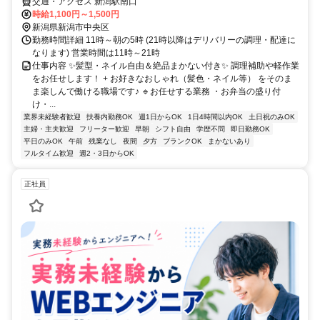
交通・アクセス 新潟駅南口
時給1,100円～1,500円
新潟県新潟市中央区
勤務時間詳細 11時～朝の5時 (21時以降はデリバリーの調理・配達に
なります) 営業時間は11時～21時
仕事内容 ✨髪型・ネイル自由＆絶品まかない付き✨ 調理補助や軽作業
をお任せします！ + お好きなおしゃれ（髪色・ネイル等） をそのま
ま楽しんで働ける職場です♪ 🔹お任せする業務 ・お弁当の盛り付
け・...
業界未経験者歓迎
扶養内勤務OK
週1日からOK
1日4時間以内OK
土日祝のみOK
主婦・主夫歓迎
フリーター歓迎
早朝
シフト自由
学歴不問
即日勤務OK
平日のみOK
午前
残業なし
夜間
夕方
ブランクOK
まかないあり
フルタイム歓迎
週2・3日からOK
正社員