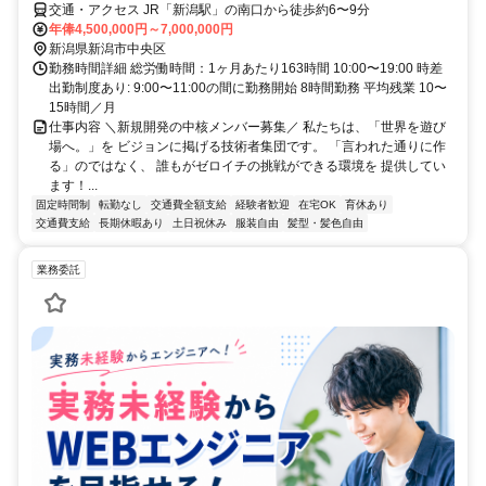
交通・アクセス JR「新潟駅」の南口から徒歩約6〜9分
年俸4,500,000円～7,000,000円
新潟県新潟市中央区
勤務時間詳細 総労働時間：1ヶ月あたり163時間 10:00〜19:00 時差
出勤制度あり: 9:00〜11:00の間に勤務開始 8時間勤務 平均残業 10〜
15時間／月
仕事内容 ＼新規開発の中核メンバー募集／ 私たちは、「世界を遊び
場へ。」を ビジョンに掲げる技術者集団です。 「言われた通りに作
る」のではなく、 誰もがゼロイチの挑戦ができる環境を 提供してい
ます！...
固定時間制
転勤なし
交通費全額支給
経験者歓迎
在宅OK
育休あり
交通費支給
長期休暇あり
土日祝休み
服装自由
髪型・髪色自由
業務委託