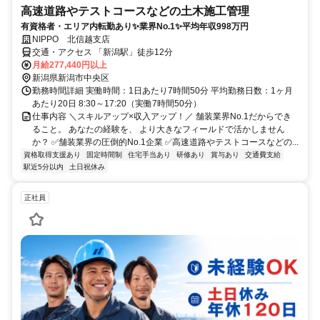
高速道路やテストコースなどの土木施工管理
有資格者・エリア内転勤あり✨業界No.1✨平均年収998万円
NIPPO 北信越支店
交通・アクセス 「新潟駅」徒歩12分
月給277,440円以上
新潟県新潟市中央区
勤務時間詳細 実働時間：1日あたり7時間50分 平均勤務日数：1ヶ月
あたり20日 8:30～17:20（実働7時間50分）
仕事内容 ＼スキルアップ×収入アップ！／ 舗装業界No.1だからでき
ること。 あなたの経験を、 より大きなフィールドで活かしません
か？ ✅舗装業界の圧倒的No.1企業 ✅高速道路やテストコースなどの...
資格取得支援あり
固定時間制
住宅手当あり
研修あり
賞与あり
交通費支給
駅近5分以内
土日祝休み
正社員