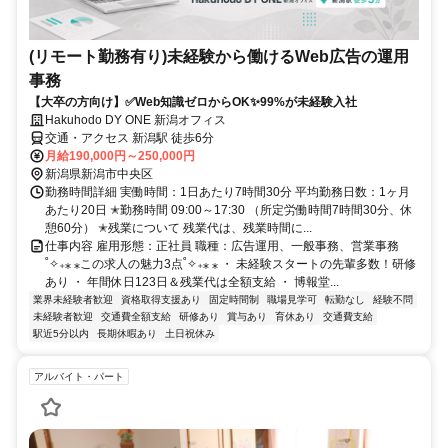
(リモート勤務有り)未経験から働けるWeb広告の運用
事務
【大卒の方向け】✅Web知識ゼロからOK✨99%が未経験入社
Hakuhodo DY ONE 新潟オフィス
交通・アクセス 新潟駅 徒歩6分
月給190,000円～250,000円
新潟県新潟市中央区
勤務時間詳細 実働時間：1日あたり7時間30分 平均勤務日数：1ヶ月
あたり20日 ✭勤務時間 09:00～17:30 （所定労働時間7時間30分、休
憩60分） ✭残業について 残業代は、残業時間に...
仕事内容 雇用形態：正社員 職種：広告運用、一般事務、営業事務
˚✧₊⁎ ⁎この求人の魅力3点˚✧₊⁎ ⁎ ・ 未経験スタートの先輩多数！研修
あり ・ 年間休日123日＆残業代は全額支給 ・ 博報堂...
業界未経験者歓迎
資格取得支援あり
固定時間制
職場見学可
転勤なし
経験不問
未経験者歓迎
交通費全額支給
研修あり
賞与あり
育休あり
交通費支給
駅近5分以内
長期休暇あり
土日祝休み
アルバイト・パート