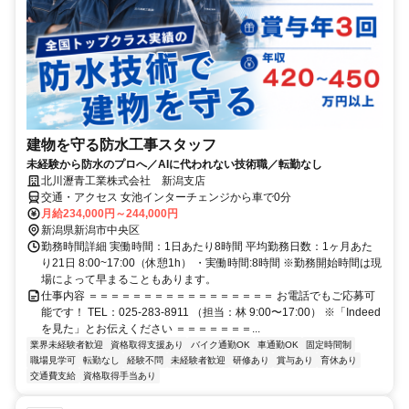
建物を守る防水工事スタッフ
未経験から防水のプロへ／AIに代われない技術職／転勤なし
北川瀝青工業株式会社 新潟支店
交通・アクセス 女池インターチェンジから車で0分
月給234,000円～244,000円
新潟県新潟市中央区
勤務時間詳細 実働時間：1日あたり8時間 平均勤務日数：1ヶ月あた
り21日 8:00~17:00（休憩1h） ・実働時間:8時間 ※勤務開始時間は現
場によって早まることもあります。
仕事内容 ＝＝＝＝＝＝＝＝＝＝＝＝＝＝＝＝＝ お電話でもご応募可
能です！ TEL：025-283-8911 （担当：林 9:00〜17:00） ※「Indeed
を見た」とお伝えください ＝＝＝＝＝＝＝...
業界未経験者歓迎
資格取得支援あり
バイク通勤OK
車通勤OK
固定時間制
職場見学可
転勤なし
経験不問
未経験者歓迎
研修あり
賞与あり
育休あり
交通費支給
資格取得手当あり