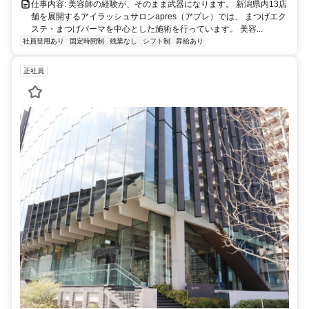
仕事内容: 美容師の経験が、そのまま武器になります。 新潟県内13店
舗を展開するアイラッシュサロンapres（アプレ）では、 まつげエク
ステ・まつげパーマを中心とした施術を行っています。 美容...
社員登用あり
固定時間制
残業なし
シフト制
昇給あり
正社員