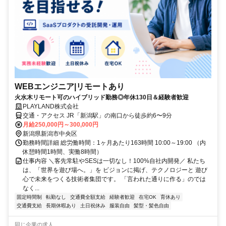
WEBエンジニア|リモートあり
火水木リモート可のハイブリッド勤務◎年休130日＆経験者歓迎
PLAYLAND株式会社
交通・アクセス JR「新潟駅」の南口から徒歩約6〜9分
月給250,000円～300,000円
新潟県新潟市中央区
勤務時間詳細 総労働時間：1ヶ月あたり163時間 10:00～19:00 （内
休憩時間1時間、実働8時間）
仕事内容 ＼客先常駐やSESは一切なし！100%自社内開発／ 私たち
は、「世界を遊び場へ。」を ビジョンに掲げ、テクノロジーと 遊び
心で未来をつくる技術者集団です。 「言われた通りに作る」のでは
なく...
固定時間制
転勤なし
交通費全額支給
経験者歓迎
在宅OK
育休あり
交通費支給
長期休暇あり
土日祝休み
服装自由
髪型・髪色自由
同じ企業の求人