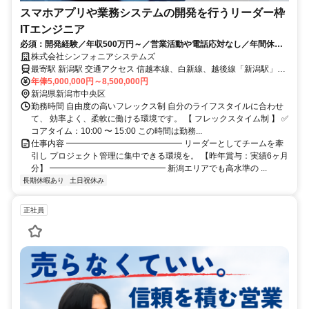
スマホアプリや業務システムの開発を行うリーダー枠
ITエンジニア
必須：開発経験／年収500万円～／営業活動や電話応対なし／年間休日
120日／土日祝休み／SE
株式会社シンフォニアシステムズ
最寄駅 新潟駅 交通アクセス 信越本線、白新線、越後線「新潟駅」か
ら徒歩7分 ・交通費支給（公共交通機関） ・駅チカ（新潟駅から徒歩
年俸5,000,000円～8,500,000円
7分） ・車通勤可能（駐車場は自己負担、距離に応じてガソリン代支
新潟県新潟市中央区
給） ━━━━━━━━━━━━━━ ●私たちが大切にしていること
勤務時間 自由度の高いフレックス制 自分のライフスタイルに合わせ
━━━━━━━━━━━━━━ 私たちは「チームでの対面開発」に
て、 効率よく、柔軟に働ける環境です。 【 フレックスタイム制 】 ✅
よる 熱量を大切にしています。 そのため現在は「出社」がメインの
コアタイム：10:00 〜 15:00 この時間は勤務...
スタイルですが、 業務の状況に応じてリモートワークの相談も 柔軟
仕事内容 ━━━━━━━━━━━━━━ リーダーとしてチームを牽
に受け付けています。
引し プロジェクト管理に集中できる環境を。 【昨年賞与：実績6ヶ月
分】 ━━━━━━━━━━━━━━ 新潟エリアでも高水準の ...
長期休暇あり
土日祝休み
正社員