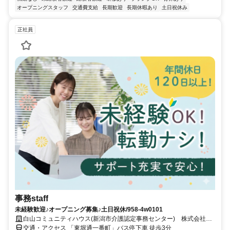
オープニングスタッフ
交通費支給
長期歓迎
長期休暇あり
土日祝休み
正社員
事務staff
未経験歓迎♪オープニング募集♪土日祝休/958-4w0101
白山コミュニティハウス(新潟市介護認定事務センター) 株式会社日
本ビジネスデータープロセシングセンター
交通・アクセス 「東堀通⼀番町」バス停下⾞ 徒歩3分