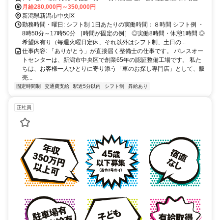
新潟駅南口からドン・キホーテ様の交差点左折。一つ目の交差点の
月給280,000円～350,000円
角。 マイカーの場合：新潟駅南の笹出線沿い駅南マクドナルド様向
新潟県新潟市中央区
かいです。 社員駐車場完備。 マイカー、バス、電車なんでも来れる
勤務時間・曜日: シフト制 1日あたりの実働時間：８時間 シフト例 ・
好立地。 東京に遊びに行くとき、駅に飲みに行くとき、ちょっと駅
8時50分～17時50分 ［時間が固定の例］ ◎実働8時間・休憩1時間 ◎
までお買い物、社員なら車を停めて行けるとっても利便性の高い場所
希望休有り（毎週火曜日定休、それ以外はシフト制、土日の...
です。
仕事内容: 「ありがとう」が直接届く整備士の仕事です。 パレスオー
トセンターは、新潟市中央区で創業65年の認証整備工場です。 私た
ちは、お客様一人ひとりに寄り添う「車のお探し専門店」として、販
売...
固定時間制
交通費支給
駅近5分以内
シフト制
昇給あり
正社員