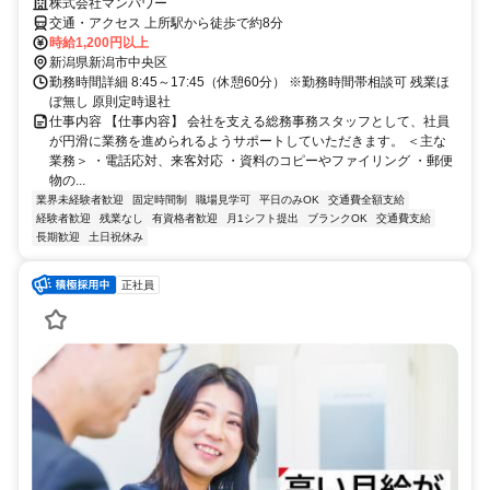
株式会社マンパワー
交通・アクセス 上所駅から徒歩で約8分
時給1,200円以上
新潟県新潟市中央区
勤務時間詳細 8:45～17:45（休憩60分） ※勤務時間帯相談可 残業ほ
ぼ無し 原則定時退社
仕事内容 【仕事内容】 会社を支える総務事務スタッフとして、社員
が円滑に業務を進められるようサポートしていただきます。 ＜主な
業務＞ ・電話応対、来客対応 ・資料のコピーやファイリング ・郵便
物の...
業界未経験者歓迎
固定時間制
職場見学可
平日のみOK
交通費全額支給
経験者歓迎
残業なし
有資格者歓迎
月1シフト提出
ブランクOK
交通費支給
長期歓迎
土日祝休み
正社員