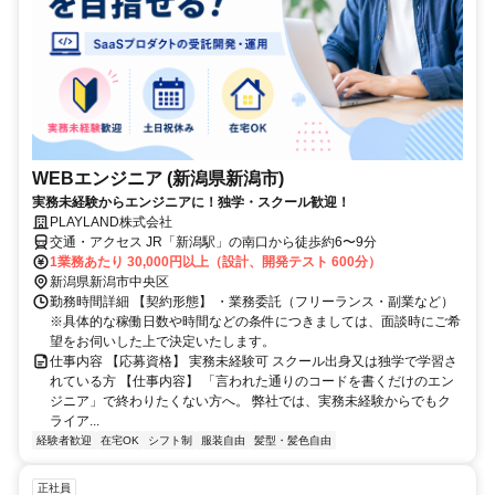
WEBエンジニア (新潟県新潟市)
実務未経験からエンジニアに！独学・スクール歓迎！
PLAYLAND株式会社
交通・アクセス JR「新潟駅」の南口から徒歩約6〜9分
1業務あたり 30,000円以上（設計、開発テスト 600分）
新潟県新潟市中央区
勤務時間詳細 【契約形態】 ・業務委託（フリーランス・副業など）
※具体的な稼働日数や時間などの条件につきましては、面談時にご希
望をお伺いした上で決定いたします。
仕事内容 【応募資格】 実務未経験可 スクール出身又は独学で学習さ
れている方 【仕事内容】 「言われた通りのコードを書くだけのエン
ジニア」で終わりたくない方へ。 弊社では、実務未経験からでもク
ライア...
経験者歓迎
在宅OK
シフト制
服装自由
髪型・髪色自由
正社員