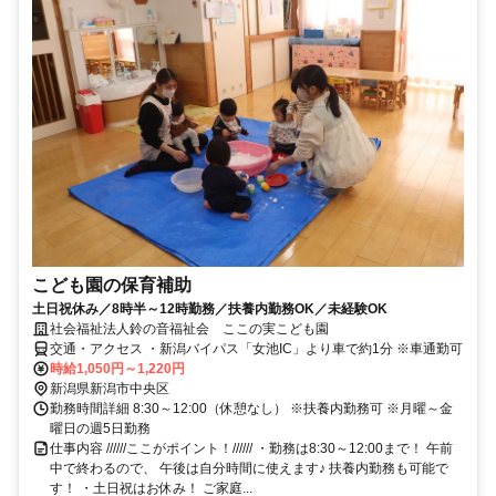
こども園の保育補助
土日祝休み／8時半～12時勤務／扶養内勤務OK／未経験OK
社会福祉法人鈴の音福祉会 ここの実こども園
交通・アクセス ・新潟バイパス「女池IC」より車で約1分 ※車通勤可
時給1,050円～1,220円
新潟県新潟市中央区
勤務時間詳細 8:30～12:00（休憩なし） ※扶養内勤務可 ※月曜～金
曜日の週5日勤務
仕事内容 //////ここがポイント！////// ・勤務は8:30～12:00まで！ 午前
中で終わるので、 午後は自分時間に使えます♪ 扶養内勤務も可能で
す！ ・土日祝はお休み！ ご家庭...