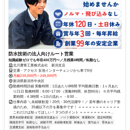
防水技術の法人向けルート営業
知識経験ゼロでも年収400万円〜／月残業4時間／転勤なし
北川瀝青工業株式会社 新潟支店
交通・アクセス 女池インターチェンジから車で0分
月給239,000円～249,000円
新潟県新潟市中央区
勤務時間詳細 実働時間：1日あたり8時間 平均勤務日数：1ヶ月あた
り21日 勤務時間：8:00~17:00 （実働8時間、休憩60分） ※月平均残
業時間：4.3時間 ＝1日の流れ＝ ・8:00 ...
仕事内容 ＼未経験歓迎！20代・30代活躍中！／ 若年層のキャリア形
成のため、 35歳以下の方を募集中です！ ＝＝＝＝＝＝＝＝＝＝＝＝
これだけは知ってほしい！ 3つのポイント ＝＝＝＝＝＝＝＝＝...
業界未経験者歓迎
資格取得支援あり
バイク通勤OK
車通勤OK
固定時間制
職場見学可
転勤なし
経験不問
未経験者歓迎
研修あり
賞与あり
育休あり
交通費支給
資格取得手当あり