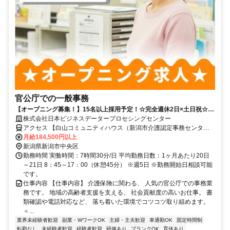
官公庁での一般事務
【オープニング募集！】15名以上採用予定！☆完全週休2日×土日祝☆介
護保険に係る事務☆人気の官公庁関連のお仕事☆研修サポートあり☆年
株式会社日本ビジネスデータープロセシングセンター
間休日120日以上☆
アクセス 【白山コミュニティハウス（新潟市介護認定事務センタ
ー）での勤務】「東堀通一番町」バス停下車 徒歩3分
月給184,500円以上
新潟県新潟市中央区
勤務時間 実働時間：7時間30分/日 平均勤務日数：1ヶ月あたり20日
～21日 8：45～17：00（休憩45分） ※週5日 ※勤務開始日相談可能
です。
仕事内容 【仕事内容】 介護保険に関わる、 人気の官公庁での事務業
務です。 地域の高齢者支援を支える、 社会貢献度の高いお仕事。 書
類確認や電話対応など、 落ち着いた環境でコツコツ取り組めます。
＜...
業界未経験者歓迎
副業・WワークOK
主婦・主夫歓迎
車通勤OK
固定時間制
転勤なし
未経験者歓迎
経験者歓迎
研修あり
ブランクOK
育休あり