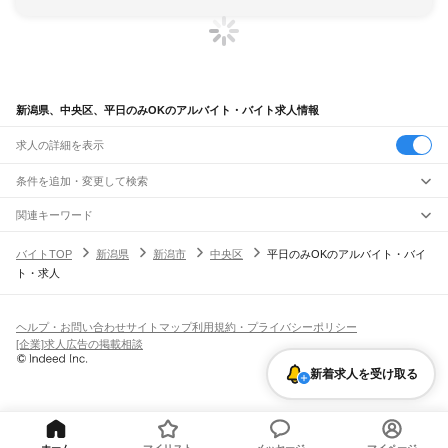
新潟県、中央区、平日のみOKのアルバイト・バイト求人情報
求人の詳細を表示
条件を追加・変更して検索
市区町村を追加・変更
関連キーワード
完全在宅ワーク 全国
シール貼り 在宅
現在地周辺
ガチャガチャ
犬カフェ
新潟県
駅を追加・変更
バイトTOP
新潟県
新潟市
中央区
平日のみOKのアルバイト・バイ
新潟県
すべて
ト・求人
新潟市
すべて
職種を追加・変更
JR羽越本線
北区
東区
中央区
江南区
秋葉区
南区
西区
西蒲区
新津駅
京ケ瀬駅
水原駅
神山駅
月岡駅
中浦駅
新発田駅
加治駅
金塚駅
中条駅
平木田駅
飲食・フードサービス
長岡市
三条市
柏崎市
新発田市
小千谷市
加茂市
十日町市
見附市
村上市
燕市
特徴を追加・変更
坂町駅
平林駅
岩船町駅
村上駅
間島駅
越後早川駅
桑川駅
今川駅
越後寒川駅
勝木駅
飲食・フードサービス
すべて
ヘルプ・お問い合わせ
サイトマップ
利用規約・プライバシーポリシー
糸魚川市
妙高市
五泉市
上越市
阿賀野市
佐渡市
魚沼市
南魚沼市
胎内市
川口町
府屋駅
ホールスタッフ
キッチンスタッフ
皿洗い・洗い場
精肉・鮮魚加工
給食調理
人気
[企業]求人広告の掲載相談
北蒲原郡
西蒲原郡
南蒲原郡
東蒲原郡
三島郡
南魚沼郡
中魚沼郡
刈羽郡
岩船郡
雇用形態を追加・変更
パン屋（ベーカリー）
フードカウンター販売員
バー（BAR）・バーテンダー
日払いOK
高校生歓迎
学生歓迎
深夜の仕事
髪型・髪色自由
ひげOK
ネイルOK
JR米坂線
新着求人を受け取る
飲食店補助（開店・閉店準備）
飲食店（店長・マネージャー）
ピアスOK
アルバイト・パート
履歴書不要
オープニングスタッフ
留学生・外国人活躍中
越後金丸駅
越後片貝駅
越後下関駅
越後大島駅
坂町駅
都道府県を変更
営業・販売
勤務期間
正社員
森と水とロマンの鉄道
営業・販売
すべて
短期
契約社員
単発・1日OK
長期
期間限定（春夏冬休み等）
豊実駅
日出谷駅
鹿瀬駅
津川駅
三川駅
五十島駅
東下条駅
咲花駅
馬下駅
猿和田駅
営業
テレフォンアポインター（テレアポ）
ルートセールス
コンビニ
シフト
派遣社員
五泉駅
北五泉駅
新関駅
東新津駅
新津駅
フードカウンター販売員
アパレル
家電量販店・携帯販売（携帯ショップ）
土日祝のみOK
業務委託
平日のみOK
週1日からOK
週2・3日からOK
週4日以上OK