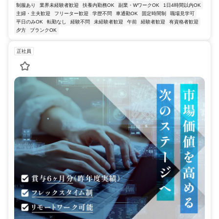
制服あり
業界未経験者歓迎
扶養内勤務OK
副業・WワークOK
1日4時間以内OK
主婦・主夫歓迎
フリーター歓迎
学歴不問
車通勤OK
固定時間制
職場見学可
平日のみOK
転勤なし
経験不問
未経験者歓迎
午前
経験者歓迎
有資格者歓迎
夕方
ブランクOK
正社員