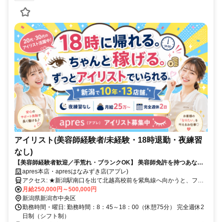
アイリスト(美容師経験者/未経験・18時退勤・夜練習
なし)
【美容師経験者歓迎／手荒れ・ブランクOK】 美容師免許を持つあなた
が、もっと輝ける場所があります
apres本店・apresはなみずき店(アプレ)
アクセス: ★新潟駅南口を出て北越高校前を紫鳥線へ向かうと、ファ
ミリーマートが左手にあります。その先のENEOS隣りのマンション
月給250,000円～500,000円
1Fにマツエクサロンapresになります。中央区駅南、ウオロク鐙西店
新潟県新潟市中央区
そばにマツエクサロンapresがあります！新潟市中央区アポロン駅南
勤務時間・曜日: 勤務時間：8：45～18：00（休憩75分） 完全週休2
店前に中央区マツエクサロンapres駅南店になります。
日制（シフト制）