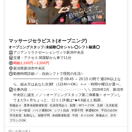
マッサージセラピスト(オープニング)
オープニングスタッフ♪未経験⭕️オシャレ⭕️シフト融通⭕️
アジアンリラクゼーションヴィラ新潟中央店
交通・アクセス 関屋駅から車で11分
時給1,100円～2,500円
新潟県新潟市中央区
勤務時間詳細 ✅：自由シフトで理想の生活✨
━━━━━━━━━━━━━ ⏰ 09:45 ～ 20:15 の間で 週20h以上な
ら、組み方はあなた次第❗ （1日4h〜OK） ⭐-⭐ ・時間や曜日が選べ...
仕事内容 ∴‥∵‥∴‥∵‥∴‥∴∴‥∴‥∵‥ ＼＼ 2026年3月、新潟市
中央区に誕生 ／／ ✨オープニングスタッフ第二弾募集✨ オープンし
てまだ3ヶ月ちょっと。 口コミ評価は*★4.8超えと順調...
制服あり
業界未経験者歓迎
社員登用あり
副業・WワークOK
主婦・主夫歓迎
フリーター歓迎
バイク通勤OK
シフト自由
学歴不問
車通勤OK
平日のみOK
学生歓迎
転勤なし
経験不問
未経験者歓迎
午前
ネイルOK
研修あり
夕方
ブランクOK
同じ企業の求人