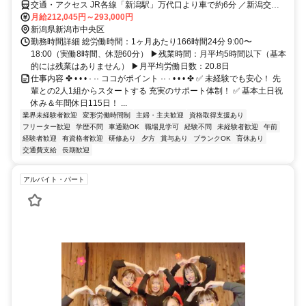
交通・アクセス JR各線「新潟駅」万代口より車で約6分 ／新潟交通
バス「下大川前通」バス停より徒歩約3分
月給212,045円～293,000円
新潟県新潟市中央区
勤務時間詳細 総労働時間：1ヶ月あたり166時間24分 9:00〜
18:00（実働8時間、休憩60分） ▶︎残業時間：月平均5時間以下（基本
的には残業はありません） ▶︎月平均労働日数：20.8日
仕事内容 ✤ • • • · ·· ココがポイント ·· · • • • ✤ ✅ 未経験でも安心！ 先
輩との2人1組からスタートする 充実のサポート体制！ ✅ 基本土日祝
休み＆年間休日115日！ ...
業界未経験者歓迎
変形労働時間制
主婦・主夫歓迎
資格取得支援あり
フリーター歓迎
学歴不問
車通勤OK
職場見学可
経験不問
未経験者歓迎
午前
経験者歓迎
有資格者歓迎
研修あり
夕方
賞与あり
ブランクOK
育休あり
交通費支給
長期歓迎
アルバイト・パート