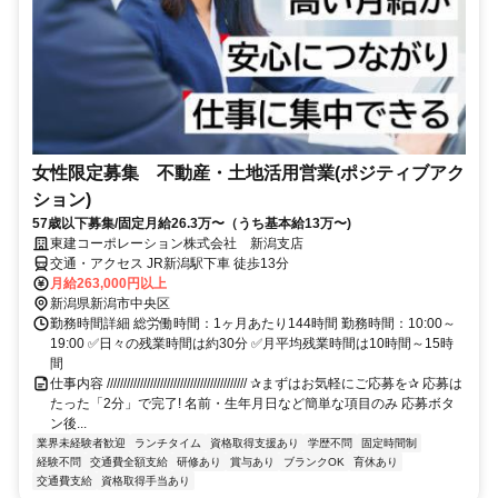
女性限定募集 不動産・土地活用営業(ポジティブアク
ション)
57歳以下募集/固定月給26.3万〜（うち基本給13万〜)
東建コーポレーション株式会社 新潟支店
交通・アクセス JR新潟駅下車 徒歩13分
月給263,000円以上
新潟県新潟市中央区
勤務時間詳細 総労働時間：1ヶ月あたり144時間 勤務時間：10:00～
19:00 ✅日々の残業時間は約30分 ✅月平均残業時間は10時間～15時
間
仕事内容 ////////////////////////////////////////// ✰まずはお気軽にご応募を✰ 応募は
たった「2分」で完了! 名前・生年月日など簡単な項目のみ 応募ボタ
ン後...
業界未経験者歓迎
ランチタイム
資格取得支援あり
学歴不問
固定時間制
経験不問
交通費全額支給
研修あり
賞与あり
ブランクOK
育休あり
交通費支給
資格取得手当あり