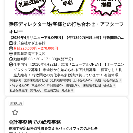
葬祭ディレクター/お客様との打ち合わせ・アフターフ
ォロー
【2026年4月リニューアルOPEN】【年収350万円以上可】行政関連の業
務多数／夜間当番は自宅待機
株式会社かざま会館
月給220,000円～270,000円
新潟県新潟市中央区
勤務時間 08：30～17：30(休憩75分)
仕事内容 【2026年4月22日／式場リニューアルOPEN】【オープニン
グスタッフ募集】 未経験から始められる正社員募集！ 宿直なし！礼
服支給有！ 行政関連のお仕事も多数請け負っています！ 有給休暇...
制服あり
業界未経験者歓迎
変形労働時間制
土日祝のみOK
長期
社会保険あり
バイク通勤OK
車通勤OK
即日勤務OK
職場見学可
未経験者歓迎
研修あり
社会保険完備
賞与あり
交通費支給
昇給あり
派遣社員
会計事務所での総務事務
長期で安定勤務◎社員を支えるバックオフィスのお仕事