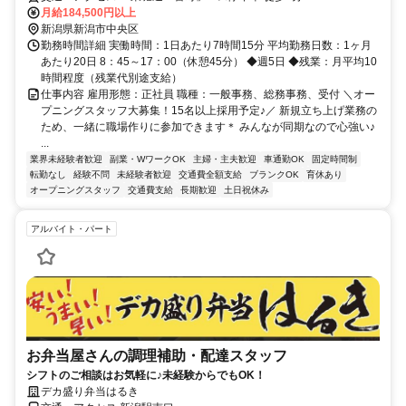
月給184,500円以上
新潟県新潟市中央区
勤務時間詳細 実働時間：1日あたり7時間15分 平均勤務日数：1ヶ月
あたり20日 8：45～17：00（休憩45分） ◆週5日 ◆残業：⽉平均10
時間程度（残業代別途⽀給）
仕事内容 雇用形態：正社員 職種：一般事務、総務事務、受付 ＼オー
プニングスタッフ大募集！15名以上採用予定♪／ 新規⽴ち上げ業務の
ため、⼀緒に職場作りに参加できます＊ みんなが同期なので心強い♪
...
業界未経験者歓迎
副業・WワークOK
主婦・主夫歓迎
車通勤OK
固定時間制
転勤なし
経験不問
未経験者歓迎
交通費全額支給
ブランクOK
育休あり
オープニングスタッフ
交通費支給
長期歓迎
土日祝休み
アルバイト・パート
お弁当屋さんの調理補助・配達スタッフ
シフトのご相談はお気軽に♪未経験からでもOK！
デカ盛り弁当はるき