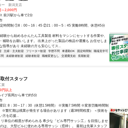
コー 新潟支店
円～2,000円
ス 前川駅から車で2分
市
定時間制 ①8：00～16：45 ②21：00～5：45 実働8時間、休憩45分
未経験から始めるかんたん工具製造 材料をマシンにセットする作業や、
・補助をお願いします。 出来上がった製品の検品や運搬も お任せしま
な指導があり 未経験の方も安心してス...
迎
主婦・主夫歓迎
フリーター歓迎
学歴不問
車通勤OK
固定時間制
職場見学可
不問
未経験者歓迎
経験者歓迎
職種変更なし
交通費支給
長期歓迎
シ取付スタッフ
工業
00円以上
クセス: ハイブ長岡から車で約5分
市
日: 8：30～17：30（休憩1.5時間） ※実働7.5時間 ※変形労働時間制
） ※繁忙期は残業が発生する場合があります（週3時間程度） ＜技術を
方を応援...
 ミリ単位の精度が求められる 希少な「ビル専門サッシ工」を目指しませ
うのは、大型ビルに使われる専用サッシ（窓枠）。 最初は先輩スタッフ