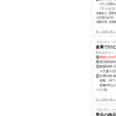
びにも関わ
でいただけ
制服あり
業界
土日祝のみOK
経験不問
未経
同じ企業の求人
アルバイト・パ
倉庫での
株式会社セン
時給1,05
新潟県長岡
勤務時間 ①8:0
※①週４日
仕事内容 
経験・Wワ
勤務OKな
シフト制
同じ企業の求人
アルバイト・パ
景品の検品