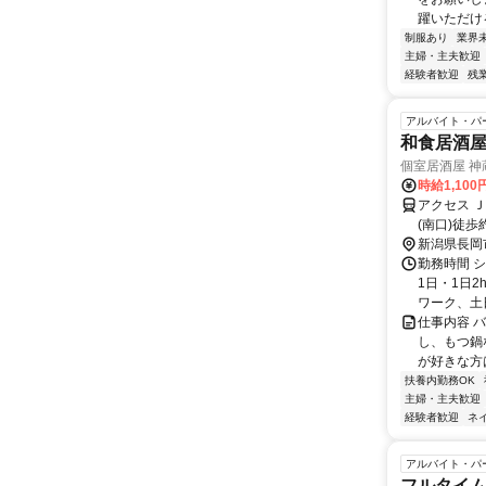
躍いただける
制服あり
業界
主婦・主夫歓迎
経験者歓迎
残
アルバイト・パ
和食居酒
個室居酒屋 神蔵
時給1,100
アクセス 
(南口)徒歩
新潟県長岡
勤務時間 
1日・1日
ワーク、土
仕事内容 
し、もつ鍋
が好きな方
扶養内勤務OK
主婦・主夫歓迎
経験者歓迎
ネ
アルバイト・パ
フルタイ