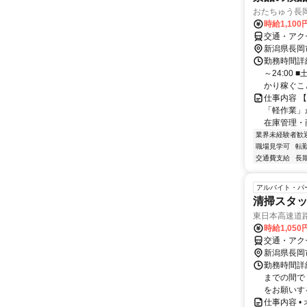
おたちゅう長
時給1,100
交通・アク
新潟県長岡
勤務時間詳細
～24:00
かり稼ぐこと.
仕事内容 
「軽作業」
在庫管理・商
業界未経験者歓
職場見学可
転
交通費支給
長
アルバイト・パ
清掃スタ
東日本高速道
時給1,050
交通・アク
新潟県長岡
勤務時間詳細
までの間で
をお願いする
仕事内容 