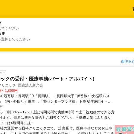
市
市
してください
歓迎
歓迎
を選択してください
条件保
ート
ックの受付・医療事務(パート・アルバイト)
クリニック_医療法人新光会
円～1,800円
JR「長岡駅」 ・長岡駅大手口8番線 中央循環バス
」（内・外回り）乗車 →「⑪センタープラザ前」下車 徒歩約4分 ・関
0分 ＜未経験歓迎・土日祝勤務できる方＞ ＜主婦さ
市
ターさん活躍中＞ ＜メガネ・コンタクトの社割有（ご家族含む）＞ ＼
フト制 8:45～17:20 上記時間の間で実働8時間 ＊土日祝勤務のできる方
岡店」すぐ近く！通勤・買い物にも便利／ 【勤務地】 新潟県長岡市寺
ります。毎週は無理な場合もご相談ください。 ＊勤務店舗により異な
番地 長岡寺島眼科クリニック
フトは4週間毎に提...
当社の運営する眼科クリニックにて、 診察受付、医療事務などのお仕事
ます。 これまでの医療現場での経験を活かし、 《 即戦力 》としてご活