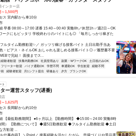
 長岡インター店
円～1,500円
セス 宮内駅から車10分
市
早番 08:00～17:00 遅番 15:40～00:40 実働8h／休憩1h ✅週2日～OK
ワークにもピッタリ 学校終わりのバイトにも◎ 「毎月しっかり稼ぎた
＼フルタイム勤務歓迎✨️／ ガッツリ稼げる接客バイト 土日出勤手当あ
髪色・ピアス・ネイルOK おしゃれも楽しめる接客バイト◎ ✅履歴書不要
EBで完結！ 面接までス...
未経験者歓迎
扶養内勤務OK
社員登用あり
副業・WワークOK
土日祝のみOK
フリーター歓迎
バイク通勤OK
学歴不問
車通勤OK
学生歓迎
経験不問
午前
経験者歓迎
月1シフト提出
研修あり
夕方
ブランクOK
ート
ター運営スタッフ(遅番)
岡店
円～1,625円
セス 長岡駅から約10分
市
 【最低勤務期間】 ●6ヶ月以上 【勤務時間】 ◆15:00～24:00 実働8時
時間） 【勤務について】 ◆週5日勤務歓迎 ◆フルタイム勤務歓迎 ◆土日
方歓迎 ...
【お仕事内容】 ＼Point／ 接客経験を活かしながら、売場づくりや景品選