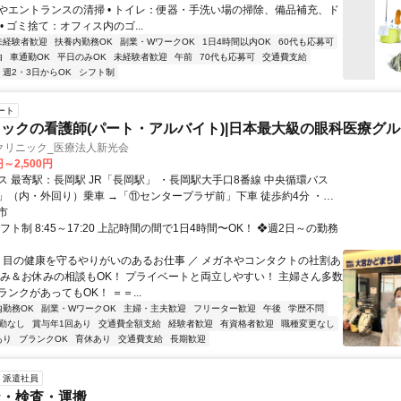
やエントランスの清掃 • トイレ：便器・手洗い場の掃除、備品補充、ド
• ゴミ捨て：オフィス内のゴ...
未経験者歓迎
扶養内勤務OK
副業・WワークOK
1日4時間以内OK
60代も応募可
由
車通勤OK
平日のみOK
未経験者歓迎
午前
70代も応募可
交通費支給
週2・3日からOK
シフト制
ート
ックの看護師(パート・アルバイト)|日本最大級の眼科医療グ
クリニック_医療法人新光会
円～2,500円
JR「長岡駅」 ・長岡駅大手口8番線 中央循環バス
」（内・外回り）乗車 →「⑪センタープラザ前」下車 徒歩約4分 ・関
10分 ＼ショッピングモール「アピタ長岡店」すぐ近
市
買い物にも便利な立地／ 【勤務地】 新潟県長岡市寺島町730番地 長岡
フト制 8:45～17:20 上記時間の間で1日4時間〜OK！ ❖週2日～の勤務
リニック
＼ 目の健康を守るやりがいのあるお仕事 ／ メガネやコンタクトの社割あ
のみ＆お休みの相談もOK！ プライベートと両立しやすい！ 主婦さん多数
ンクがあってもOK！ ＝＝...
内勤務OK
副業・WワークOK
主婦・主夫歓迎
フリーター歓迎
午後
学歴不問
勤なし
賞与年1回あり
交通費全額支給
経験者歓迎
有資格者歓迎
職種変更なし
あり
ブランクOK
育休あり
交通費支給
長期歓迎
派遣社員
造・検査・運搬