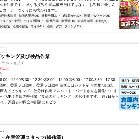
れる仕事です。 単なる接客や景品補充だけではなく、お客様に楽しん
るコーナーづくりにも携われます...
未経験者歓迎
扶養内勤務OK
社員登用あり
週1日からOK
副業・WワークOK
フリーター歓迎
バイク通勤OK
学歴不問
車通勤OK
職場見学可
転勤なし
験者歓迎
経験者歓迎
ネイルOK
夜間
夕方
ブランクOK
ート
ピッキング及び検品作業
トラルジョブズ
0円以上
市
0～12:00/8:30～12:30 ②8:00～15:00 ③8:00～17:00/8:30～17:30
勤務、②週３日勤務、③週５日勤務 ※休日はシフト制 ※繁忙期は残...
倉庫内でピッキング・仕分け作業 アルバイト・パートさんを募集中！ 未
ークOK！倉庫内軽作業（食品のピッキング）のお仕事です。 週3日から
ので、家庭との両立や副業にもピッ...
ート
・在庫管理スタッフ(軽作業)