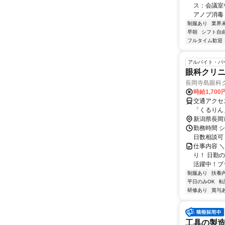
ス：会議室
アノブ消毒 
制服あり
業界
早朝
シフト自
フルタイム歓迎
アルバイト・パ
眼科クリニ
長岡寺島眼科
時給1,700
交通アクセス 最寄駅：長岡駅 
「くるりん
越道「長岡IC」より車で約
新潟県長岡
く！通勤・
勤務時間 シ
寺島眼科ク
日数相談可
仕事内容 
り！ 日勤
活躍中！ブラ
制服あり
扶養
平日のみOK
転
研修あり
賞与
工具の製