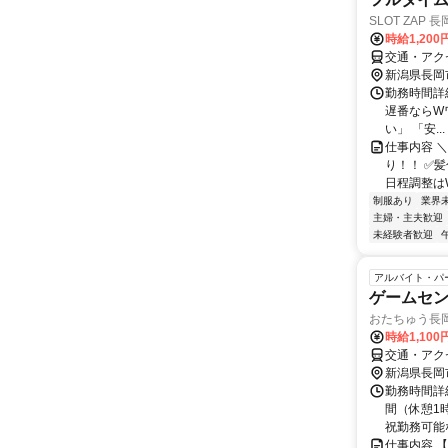
SLOT ZAP
時給1,200
交通・アク
新潟県長岡
勤務時間詳細 
遅番ならW
い」 「安...
仕事内容 
り！！ ✅
日程調整はW
制服あり
業界
主婦・主夫歓迎
未経験者歓迎
アルバイト・パ
ゲームセン
おたちゅう長
時給1,100
交通・アク
新潟県長岡
勤務時間詳細
間（休憩1
祝勤務可能な
仕事内容 