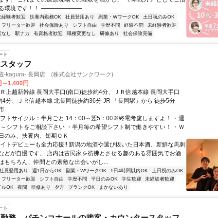
環境です！！ ―――――――...
未経験者歓迎
扶養内勤務OK
社員登用あり
副業・WワークOK
土日祝のみOK
フリーター歓迎
社会保険あり
シフト自由
学歴不問
経験不問
未経験者歓迎
業なし
駅ナカ
有資格者歓迎
職種変更なし
研修あり
社会保険完備
ート
屋スタッフ
-kagura- 長岡店 (株式会社サンクワーク)
円～1,400円
ＪＲ上越新幹線 長岡大手口(南口)徒歩約4分、ＪＲ信越本線 長岡大手口
約4分、ＪＲ信越本線 北長岡徒歩約36分 JR 「長岡駅」から 徒歩5分
市
シフトサイクル：半月ごと 14：00～翌5：00※終電考慮しますよ！ ・週
2h～シフトをご相談下さい ・半月毎の希望シフト制で働きやすい！ ・Ｗ
日のみ、扶養内、短期ＯＫ
バイトデビューも全力応援!! 新潟の地酒や選び抜いた日本酒、新鮮な馬刺
などが自慢です。 店内は古民家を彷彿とさせる趣のある雰囲気でお酒
はもちろん、仲間との素敵な出会いがし...
社員登用あり
週1日からOK
副業・WワークOK
1日4時間以内OK
土日祝のみOK
フリーター歓迎
シフト自由
学歴不問
平日のみOK
学生歓迎
未経験者歓迎
イルOK
夜間
研修あり
夕方
ブランクOK
まかないあり
ート
ム勤務 パチンコホールの接客・カウンタースタッフ