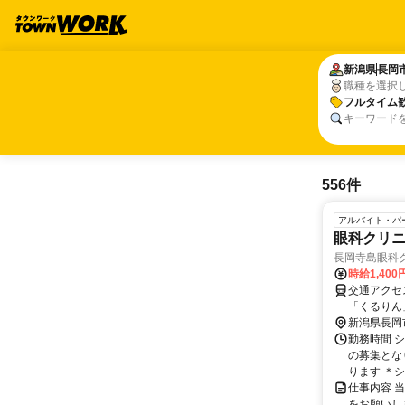
新潟県
新潟県
長岡
長岡
職種を選択
フルタイム
フルタイム
キーワード
556件
アルバイト・パ
眼科クリニ
長岡寺島眼科
時給1,400
交通アクセス 最寄駅：長岡駅 
「くるりん
越道「長岡IC」より車で約1
新潟県長岡
ん・フリー
勤務時間 シ
「アピタ長
の募集とな
島町730
ります ＊シ
仕事内容 
をお願いし