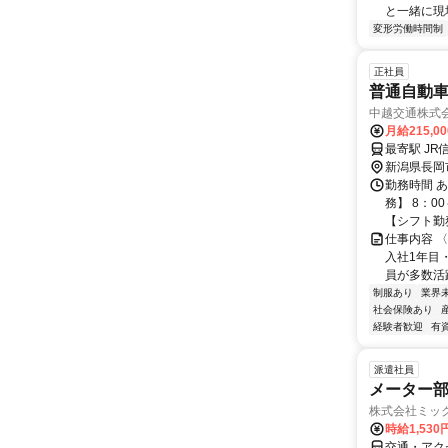
と一緒に現場
変形労働時間制
正社員
普通自動車
中越交通株式
月給215,0
最寄駅 JR
新潟県長岡
勤務時間 
務】 8：0
【シフト勤務
仕事内容 
入社1年目・
員が多数活躍
制服あり
業界
社会保険あり
経験者歓迎
有
派遣社員
メーター
株式会社ミッ
時給1,530
交通・アク