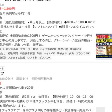
岡店
円～1,300円
セス 長岡駅から約10分
市
 【最低勤務期間】 ●６ヵ月以上 【勤務時間】 ◆9:00～16:00 ◆16:00
 ■土日祝を含む週３～４日 【シフトについて】 ■週5日･フルタイムでしっ
..
【NEW】土日祝は時給1300円！ ゲームセンターのバックヤードで行う
が中心のお仕事です。 お任せするのは、クレーンゲーム景品の検品・
品管理・品出し作業。 接客は...
迎
社員登用あり
フリーター歓迎
バイク通勤OK
学歴不問
車通勤OK
勤なし
経験不問
未経験者歓迎
午前
ネイルOK
研修あり
夕方
ブランクOK
期歓迎
フルタイム歓迎
シフト制
ピアスOK
ート
ッフ
路株式会社 新潟支社 長岡管理事務所
円
セス 長岡駅から車で20分
市
 【勤務曜日】 週2日（火・金曜日） 【勤務時間】 10：00～16：00
 実働2時間～勤務可◎ ※他スタッフが休む場合、 勤務日・時間の変更
 場合があります...
• オフィスフロア：床やデスク周りの掃除機掛け・拭き掃除 • 共用スペー