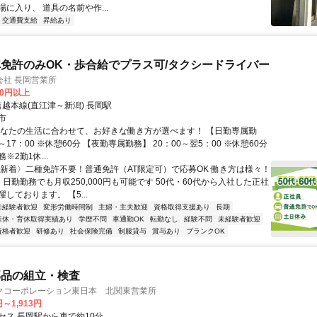
に入り、 道具の名前や作...
交通費支給
昇給あり
免許のみOK・歩合給でプラス可/タクシードライバー
会社 長岡営業所
00円以上
信越本線(直江津～新潟) 長岡駅
市
あなたの生活に合わせて、お好きな働き方が選べます！ 【日勤専属勤
0～17：00 ※休憩60分 【夜勤専属勤務】 20：00～翌5：00 ※休憩60分
※2勤1休...
〈新着〉二種免許不要！普通免許（AT限定可）で応募OK 働き方は様々！
日勤勤務でも月収250,000円も可能です 50代・60代から入社した正社
しております。 【5...
未経験者歓迎
変形労働時間制
主婦・主夫歓迎
資格取得支援あり
長期
産休・育休取得実績あり
学歴不問
車通勤OK
転勤なし
経験不問
未経験者歓迎
資格者歓迎
研修あり
社会保険完備
制服貸与
賞与あり
ブランクOK
部品の組立・検査
クコーポレーション東日本 北関東営業所
円～1,913円
セス 長岡駅から車で約10分