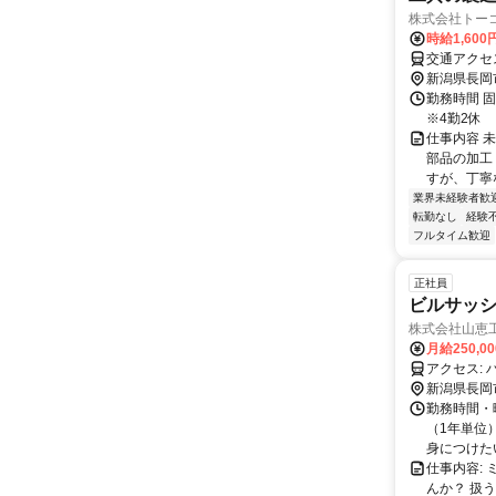
株式会社トー
時給1,600
交通アクセ
新潟県長岡
勤務時間 固
※4勤2休
仕事内容 
部品の加工
すが、丁寧
業界未経験者歓
転勤なし
経験
フルタイム歓迎
正社員
ビルサッ
株式会社山恵
月給250,0
ア
新潟県長岡
勤務時間・曜
（1年単位
身につけたい
仕事内容:
んか？ 扱