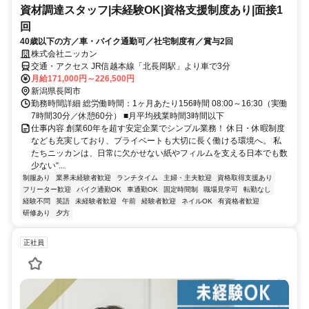
資材調達スタッフ|未経験OK|資格支援制度あり|面接1
回
40歳以下の方／車・バイク通勤可／社宅制度有／賞与2回
株式会社ニッカン
交通・アクセス JR信越本線「北長岡駅」より車で3分
月給171,000円～226,500円
新潟県長岡市
勤務時間詳細 総労働時間：1ヶ月あたり156時間 08:00～16:30（実働
7時間30分／休憩60分） ■月平均残業時間3時間以下
仕事内容 創業60年を超す安定企業でシンプル業務！ 休日・休暇制度
なども充実しており、プライベートも大切に長く働ける環境へ。 私
たちニッカンは、日常に欠かせない紙やフィルムを支える日本でも数
少ない“...
制服あり
業界未経験者歓迎
ランチタイム
主婦・主夫歓迎
資格取得支援あり
フリーター歓迎
バイク通勤OK
車通勤OK
固定時間制
職場見学可
転勤なし
経験不問
英語
未経験者歓迎
午前
経験者歓迎
ネイルOK
有資格者歓迎
研修あり
夕方
正社員