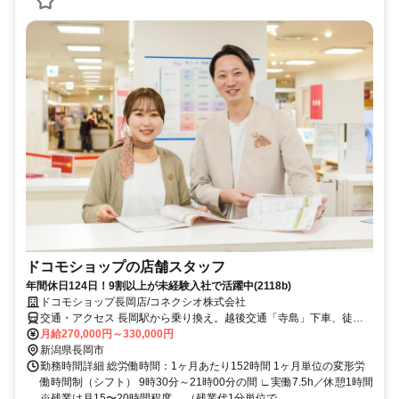
ドコモショップの店舗スタッフ
年間休日124日！9割以上が未経験入社で活躍中(2118b)
ドコモショップ長岡店/コネクシオ株式会社
交通・アクセス 長岡駅から乗り換え。越後交通「寺島」下車、徒歩
11分
月給270,000円～330,000円
新潟県長岡市
勤務時間詳細 総労働時間：1ヶ月あたり152時間 1ヶ月単位の変形労
働時間制（シフト） 9時30分～21時00分の間 ∟実働7.5h／休憩1時間
※残業は月15〜20時間程度。 （残業代1分単位で...