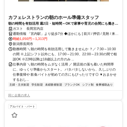
カフェレストランの朝のホール準備スタッフ
朝の時間を有効活用 週2日・短時間～OKで家事や育児の合間にも働きや
すい 常連さんも多く、落ち着いた雰囲気のガストで未経験から安心スタ
ガスト 長岡宮内店
ート
通勤情報 「宮内駅」より徒歩7分 ◆ほかにも [ 前川 / 押切 / 見附 / 来迎
寺 ] からも車で8～15分程度!!※自転車 / 車 / バイク通勤OK
時給1,050円～1,313円
新潟県長岡市
勤務時間 ＼朝の時間を有効活用して働きませんか ？／ 7:30～10:30
の間 ※上記シフト以外にも、17:00～21:00、22:00～23:30の間で相
談OK ※22時以降は18歳以上の方のみ ...
仕事内容 ＼朝の時間をムダなく活用 ／ 開店前の落ち着いた時間帯
に、ゆっくり準備からスタート。 バタバタしないから、久しぶりの
仕事復帰や 飲食バイトが初めての方にもぴったりです◎ ▼おまかせ
するおし...
主婦・主夫歓迎
学生歓迎
未経験者歓迎
ブランクOK
シフト制
食事補助あり
同じ企業の求人
アルバイト・パート