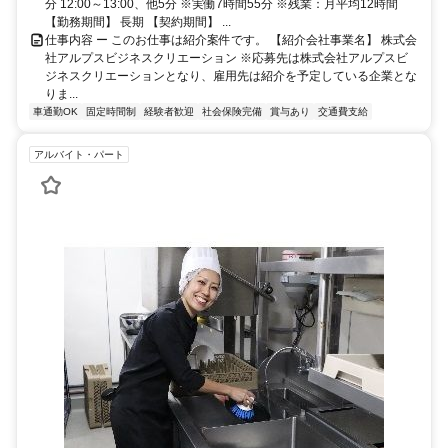
分 12:00～13:00、他5分 ※実働7時間55分 ※残業：月平均12時間
【勤務期間】 長期 【契約期間】 ...
仕事内容 ー このお仕事は紹介案件です。 【紹介会社事業名】 株式会
社アルプスビジネスクリエーション ※応募先は株式会社アルプスビ
ジネスクリエーションとなり、雇用先は紹介を予定している企業とな
りま...
車通勤OK
固定時間制
経験者歓迎
社会保険完備
賞与あり
交通費支給
アルバイト・パート