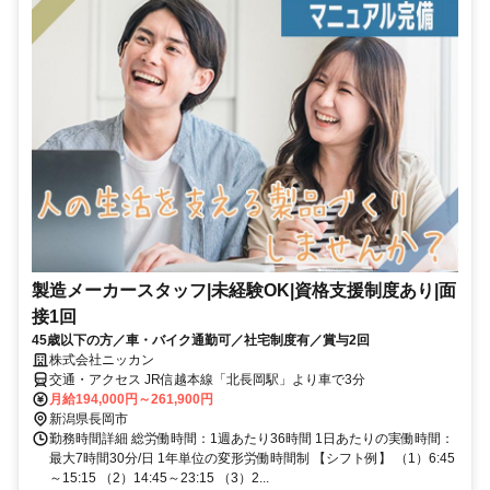
製造メーカースタッフ|未経験OK|資格支援制度あり|面
接1回
45歳以下の方／車・バイク通勤可／社宅制度有／賞与2回
株式会社ニッカン
交通・アクセス JR信越本線「北長岡駅」より車で3分
月給194,000円～261,900円
新潟県長岡市
勤務時間詳細 総労働時間：1週あたり36時間 1日あたりの実働時間：
最大7時間30分/日 1年単位の変形労働時間制 【シフト例】 （1）6:45
～15:15 （2）14:45～23:15 （3）2...