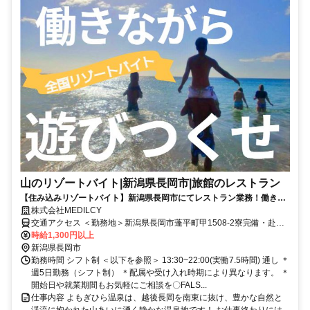
山のリゾートバイト|新潟県長岡市|旅館のレストラン
【住み込みリゾートバイト】新潟県長岡市にてレストラン業務！働きや
すい通しシフトで毎日充実！ 勤務期間：3か月程度
株式会社MEDILCY
交通アクセス ＜勤務地＞新潟県長岡市蓬平町甲1508-2寮完備・赴任
交通費支給！◆寮完備◆日払い最大90％対応◆最短"当日"にお仕事ご
時給1,300円以上
紹介
新潟県長岡市
勤務時間 シフト制 ＜以下を参照＞ 13:30~22:00(実働7.5時間) 通し ＊
週5日勤務（シフト制） ＊配属や受け入れ時期により異なります。 ＊
開始日や就業期間もお気軽にご相談を〇FALS...
仕事内容 よもぎひら温泉は、越後長岡を南東に抜け、豊かな自然と