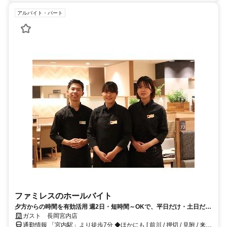
アルバイト・パート
ファミレスのホールバイト
夕方からの時間を有効活用 週2日・短時間～OKで、平日だけ・土日だけ
も歓迎 交通費支給や食事補助など待遇充実◎未経験からでも安心してス
ガスト 長岡宮内店
タートできます
通勤情報 「宮内駅」より徒歩7分 ◆ほかにも [ 前川 / 押切 / 見附 / 来迎