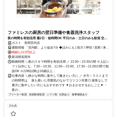
ファミレスの厨房の翌日準備や食器洗浄スタッフ
夜の時間を有効活用 週2日・短時間OK 平日のみ・土日のみも歓迎 交通
費やお得な食事補助、グループ全店で使える割引券など待遇も◎未経験
ガスト 長岡宮内店
でも安心
通勤情報 「宮内駅」より徒歩7分 ◆ほかにも [ 前川 / 押切 / 見附 / 来迎
寺 ] からも車で8～15分程度!!※自転車 / 車 / バイク通勤OK
時給1,313円以上
新潟県長岡市
勤務時間 ＼夜のスキマ時間を有効活用 ／ 22:00～23:30の間 ※上記シ
フト以外にも、7:30～10:30、11:00～15:00、17:30～21:00の間で相
談OK ※22時以降は18歳以上...
仕事内容 ＼静かな時間に集中して働きたい方に ／ 夕方～ラストまで
の時間帯は、 落ち着いた雰囲気のなかでコツコツ作業◎ 接客なしで
裏方に集中したい方にもおすすめです ▼おまかせするおしごと▼ ・
夜の...
フリーター歓迎
未経験者歓迎
シフト制
社割あり
食事補助あり
正社員