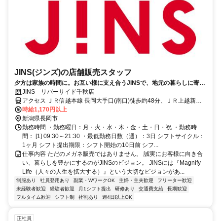
JINS(ジンズ)の店舗販売スタッフ
夕方は家族の時間に。お互い様に支え合うJINSで、地元の暮らしに寄り
添うお仕事を始めませんか？★マイカー通勤OK・無料駐車場完備（※店
JINS リバーサイド千秋店
舗による）
アクセス ＪＲ信越本線 長岡大手口(南口)徒歩約48分、ＪＲ上越新幹
線 長岡大手口(南口)徒歩約48分、ＪＲ信越本線 北長岡徒歩約52分 Ｊ
時給1,170円以上
Ｒ「長岡駅」より車10分
新潟県長岡市
勤務時間 ・勤務曜日：月・火・水・木・金・土・日・祝 ・勤務時
間： [1] 09:30～21:30 ・最低勤務日数（週）：3日 シフトサイクル：
1ヶ月 シフト提出期限：シフト開始の10日前 シフ...
仕事内容 ただのメガネ販売ではありません。 誠実にお客様に向き合
い、暮らしを豊かにするのがJINSのビジョン。 JINSには『Magnify
Life（人々の人生を拡大する）』という大切なビジョンがあ...
制服あり
社員登用あり
副業・WワークOK
主婦・主夫歓迎
フリーター歓迎
未経験者歓迎
経験者歓迎
月1シフト提出
研修あり
交通費支給
長期歓迎
フルタイム歓迎
シフト制
社割あり
週4日以上OK
正社員