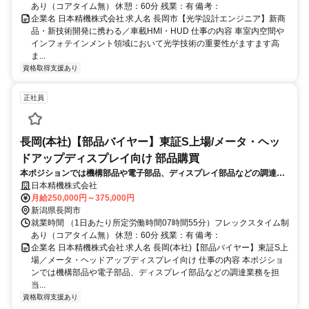
あり（コアタイム無） 休憩：60分 残業：有 備考：
企業名 日本精機株式会社 求人名 長岡市【光学設計エンジニア】新商
品・新技術開発に携わる／車載HMI・HUD 仕事の内容 車室内空間や
インフォテインメント領域において光学技術の重要性がますます高
ま...
資格取得支援あり
正社員
長岡(本社)【部品バイヤー】東証S上場/メータ・ヘッ
ドアップディスプレイ向け 部品購買
本ポジションでは機構部品や電子部品、ディスプレイ部品などの調達業
務を担当。調達コストの最適化やサプライヤー戦略の立案を通じて、製
日本精機株式会社
品競争力の向上と会社の利益創出に貢献いただく重要なポジションで
月給250,000円～375,000円
す。
新潟県長岡市
就業時間 （1日あたり所定労働時間07時間55分）フレックスタイム制
あり（コアタイム無） 休憩：60分 残業：有 備考：
企業名 日本精機株式会社 求人名 長岡(本社)【部品バイヤー】東証S上
場／メータ・ヘッドアップディスプレイ向け 仕事の内容 本ポジショ
ンでは機構部品や電子部品、ディスプレイ部品などの調達業務を担
当...
資格取得支援あり