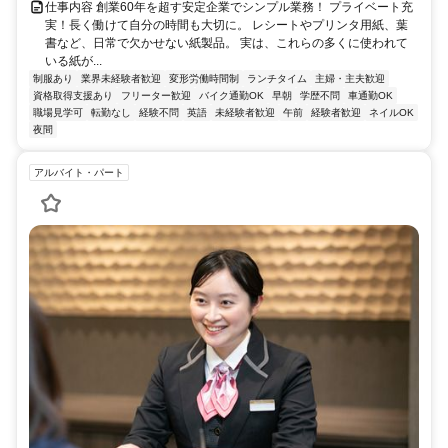
仕事内容 創業60年を超す安定企業でシンプル業務！ プライベート充
実！長く働けて自分の時間も大切に。 レシートやプリンタ用紙、葉
書など、日常で欠かせない紙製品。 実は、これらの多くに使われて
いる紙が...
制服あり
業界未経験者歓迎
変形労働時間制
ランチタイム
主婦・主夫歓迎
資格取得支援あり
フリーター歓迎
バイク通勤OK
早朝
学歴不問
車通勤OK
職場見学可
転勤なし
経験不問
英語
未経験者歓迎
午前
経験者歓迎
ネイルOK
夜間
アルバイト・パート