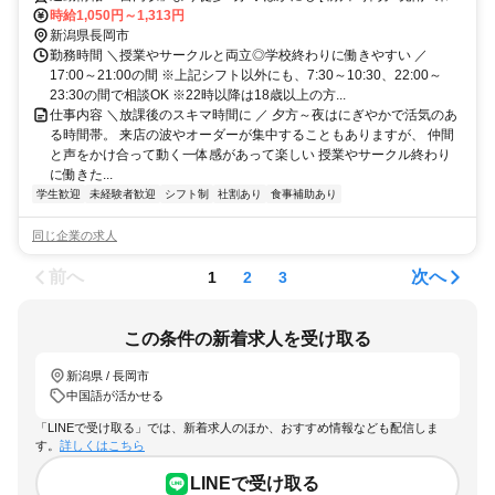
寺 ] からも車で8～15分程度!!※自転車 / 車 / バイク通勤OK
時給1,050円～1,313円
新潟県長岡市
勤務時間 ＼授業やサークルと両立◎学校終わりに働きやすい ／
17:00～21:00の間 ※上記シフト以外にも、7:30～10:30、22:00～
23:30の間で相談OK ※22時以降は18歳以上の方...
仕事内容 ＼放課後のスキマ時間に ／ 夕方～夜はにぎやかで活気のあ
る時間帯。 来店の波やオーダーが集中することもありますが、 仲間
と声をかけ合って動く一体感があって楽しい 授業やサークル終わり
に働きた...
学生歓迎
未経験者歓迎
シフト制
社割あり
食事補助あり
同じ企業の求人
前へ
次へ
1
2
3
この条件の新着求人を受け取る
新潟県 / 長岡市
中国語が活かせる
「LINEで受け取る」では、新着求人のほか、おすすめ情報なども配信しま
す。
詳しくはこちら
LINEで受け取る