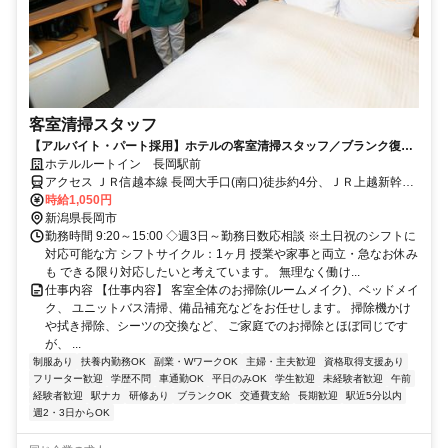
客室清掃スタッフ
【アルバイト・パート採用】ホテルの客室清掃スタッフ／ブランク復
帰・未経験歓迎！主婦(夫)さん活躍中
ホテルルートイン 長岡駅前
アクセス ＪＲ信越本線 長岡大手口(南口)徒歩約4分、ＪＲ上越新幹線
長岡大手口(南口)徒歩約4分
時給1,050円
新潟県長岡市
勤務時間 9:20～15:00 ◇週3日～勤務日数応相談 ※土日祝のシフトに
対応可能な方 シフトサイクル：1ヶ月 授業や家事と両立・急なお休み
も できる限り対応したいと考えています。 無理なく働け...
仕事内容 【仕事内容】 客室全体のお掃除(ルームメイク)、ベッドメイ
ク、 ユニットバス清掃、備品補充などをお任せします。 掃除機かけ
や拭き掃除、シーツの交換など、 ご家庭でのお掃除とほぼ同じです
が、 ...
制服あり
扶養内勤務OK
副業・WワークOK
主婦・主夫歓迎
資格取得支援あり
フリーター歓迎
学歴不問
車通勤OK
平日のみOK
学生歓迎
未経験者歓迎
午前
経験者歓迎
駅ナカ
研修あり
ブランクOK
交通費支給
長期歓迎
駅近5分以内
週2・3日からOK