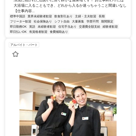
渓流に抱かれた山あいに湧く静かな温泉地です！ お仕事終わりには
大浴場に入ることもでき、どれから入るか迷っちゃうこと間違いなし
【仕事内容...
標準中国語
業界未経験者歓迎
飲食割引あり
主婦・主夫歓迎
長期
フリーター歓迎
社会保険あり
シフト自由
大量募集
学歴不問
期間限定
即日勤務OK
英語
未経験者歓迎
住宅手当あり
交通費全額支給
経験者歓迎
即日払いOK
有資格者歓迎
食費補助あり
アルバイト・パート