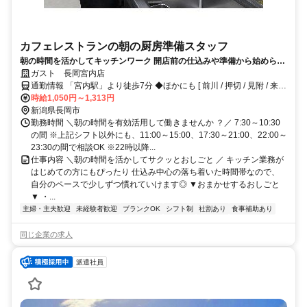
カフェレストランの朝の厨房準備スタッフ
朝の時間を活かしてキッチンワーク 開店前の仕込みや準備から始められ
るので未経験でも安心 週2日・短時間～OK、交通費支給や食事補助など
ガスト 長岡宮内店
待遇も充実◎
通勤情報 「宮内駅」より徒歩7分 ◆ほかにも [ 前川 / 押切 / 見附 / 来迎
寺 ] からも車で8～15分程度!!※自転車 / 車 / バイク通勤OK
時給1,050円～1,313円
新潟県長岡市
勤務時間 ＼朝の時間を有効活用して働きませんか ？／ 7:30～10:30
の間 ※上記シフト以外にも、11:00～15:00、17:30～21:00、22:00～
23:30の間で相談OK ※22時以降...
仕事内容 ＼朝の時間を活かしてサクッとおしごと ／ キッチン業務が
はじめての方にもぴったり 仕込み中心の落ち着いた時間帯なので、
自分のペースで少しずつ慣れていけます◎ ▼おまかせするおしごと
▼ ・...
主婦・主夫歓迎
未経験者歓迎
ブランクOK
シフト制
社割あり
食事補助あり
同じ企業の求人
派遣社員