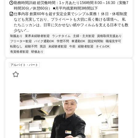
勤務時間詳細 総労働時間：1ヶ月あたり156時間 8:00～16:30（実働7
時間30分／休憩60分） ■月平均残業時間3時間以下
仕事内容 創業60年を超す安定企業でシンプル業務！ 休日・休暇制度
なども充実しており、プライベートも大切に長く働ける環境へ。 私
たちニッカンは、日常に欠かせない紙やフィルムを支える日本でも数
少ない“...
制服あり
業界未経験者歓迎
ランチタイム
主婦・主夫歓迎
資格取得支援あり
フリーター歓迎
バイク通勤OK
学歴不問
車通勤OK
固定時間制
職場見学可
転勤なし
経験不問
英語
未経験者歓迎
午前
経験者歓迎
ネイルOK
有資格者歓迎
研修あり
アルバイト・パート