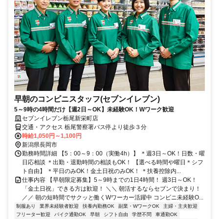
早朝のコンビニスタッフ(セブンイレブン)
5～9時の4時間だけ【週2日～OK】未経験OK！Wワーク歓迎
セブンイレブン栃尾新栄町店
交通・アクセス 栃尾警察署バス停より徒歩３分
時給1,050円～1,100円
新潟県長岡市
勤務時間詳細 【5：00～9：00（実働4h）】 ＊週3日～OK！日数・曜
日応相談 ＊出勤・退勤時間の相談もOK！ 【選べる時間や曜日＊シフ
ト自由】 ＊平日のみOK！金土日祝のみOK！ ＊扶養控除内...
仕事内容 【早朝限定募集】5～9時までの1日4時間！ 週3日～OK！
「金土日祝」できる方は歓迎！ ＼＼ 朝活するならセブンで決まり！
／／ 朝の短時間でサクッと働くWワーカー活躍中 コンビニ未経験O...
制服あり
業界未経験者歓迎
扶養内勤務OK
副業・WワークOK
主婦・主夫歓迎
フリーター歓迎
バイク通勤OK
早朝
シフト自由
学歴不問
車通勤OK