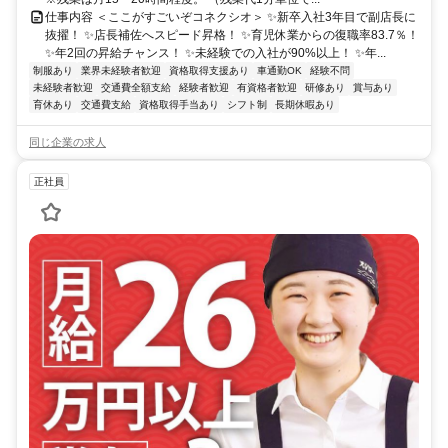
仕事内容 ＜ここがすごいぞコネクシオ＞ ✨新卒入社3年目で副店長に
抜擢！ ✨店長補佐へスピード昇格！ ✨育児休業からの復職率83.7％！
✨年2回の昇給チャンス！ ✨未経験での入社が90%以上！ ✨年...
制服あり
業界未経験者歓迎
資格取得支援あり
車通勤OK
経験不問
未経験者歓迎
交通費全額支給
経験者歓迎
有資格者歓迎
研修あり
賞与あり
育休あり
交通費支給
資格取得手当あり
シフト制
長期休暇あり
同じ企業の求人
正社員