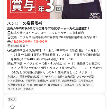
スシローの店長候補
店長の平均年収642万円◎賞与年3回◎チーム一丸の店舗運営！
株式会社あきんどスシロー スシローリナシエ喜多町店
交通・アクセス 新潟県長岡市喜多町2941番地信越本線 長岡駅 車13
分
月給260,000円～436,000円
新潟県長岡市
勤務時間詳細 実働時間：1日あたり8時間 平均勤務日数：1ヶ月あた
り18日 〜 22日 1日平均実働8時間（シフト制） 月間変形労働時間制
を実施(週平均40時間) ※営業時間は11:00～23:0...
仕事内容 ー ☆スシローで働く4つの魅力☆ ー １）未経験でも安定の
収入 店長平均年収642万円！ 今期より賞与年3回に！！ ２）住宅費の
心配なし 家賃自己負担2万円のみ！ 生活費をしっかりサポート ...
制服あり
業界未経験者歓迎
ランチタイム
主婦・主夫歓迎
フリーター歓迎
バイク通勤OK
学歴不問
車通勤OK
経験不問
未経験者歓迎
住宅手当あり
交通費全額支給
午前
経験者歓迎
食費補助あり
研修あり
夕方
賞与あり
ブランクOK
育休あり
正社員