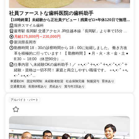
社員ファーストな歯科医院の歯科助手
【18時終業】未経験から正社員デビュー！残業ゼロ×年休120日で無理な
く働ける歯科助手
堀井スマイル歯科
最寄駅 長岡駅 交通アクセス JR信越本線「長岡駅」より車で15分 ＜
バスからのアクセス＞ 「長岡駅」大手口7番線乗り場 （江陽団地、精
月給175,000円～230,000円
神医療センター行）から バス停「下柳」より徒歩1分 ●マイカー通勤
新潟県長岡市
勤務時間 18：30の診察時間から 18：00に短縮しました。 働き方改
OK ●駐車場完備
革を積極的に行っています！ 【 勤務時間 】 ● 月・火・水・金・土 ●
8:30 ～ 18:00 （休憩90分） ...
仕事内容 ＼未経験OKの歯科助手！／ ＋•｡•:･ﾟ＋•｡•:･ﾟ＋•｡•:･ﾟ•｡•:･ﾟ＋
経験・資格は一切不問！ 家庭と両立しやすい職場です。 ＋•｡•:･ﾟ＋•｡
•:･ﾟ＋•｡•:･ﾟ...
車通勤OK
固定時間制
未経験者歓迎
社会保険完備
制服貸与
育休あり
交通費支給
長期休暇あり
昇給あり
賞与年2回あり
アルバイト・パート