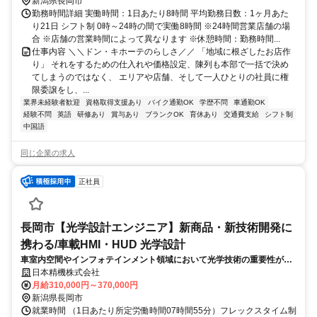
新潟県長岡市
勤務時間詳細 実働時間：1日あたり8時間 平均勤務日数：1ヶ月あた
り21日 シフト制 0時～24時の間で実働8時間 ※24時間営業店舗の場
合 ※店舗の営業時間によって異なります ※休憩時間：勤務時間...
仕事内容 ＼＼ドン・キホーテのらしさ／／ 「地域に根ざしたお店作
り」 それをするための仕入れや価格設定、陳列も本部で一括で決め
てしまうのではなく、 エリアや店舗、そして一人ひとりの社員に権
限委譲をし、...
業界未経験者歓迎
資格取得支援あり
バイク通勤OK
学歴不問
車通勤OK
経験不問
英語
研修あり
賞与あり
ブランクOK
育休あり
交通費支給
シフト制
中国語
同じ企業の求人
正社員
長岡市【光学設計エンジニア】新商品・新技術開発に
携わる/車載HMI・HUD 光学設計
車室内空間やインフォテインメント領域において光学技術の重要性がま
すます高まっています。当該ポジションでは、車載・非車載を問わず、
日本精機株式会社
光学設計・照明設計を核とした新商品・新技術開発に携わっていただき
月給310,000円～370,000円
ます。
新潟県長岡市
就業時間 （1日あたり所定労働時間07時間55分）フレックスタイム制