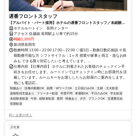
遅番フロントスタッフ
【アルバイト・パート採用】ホテルの遅番フロントスタッフ／未経験歓
迎！働きながら接客スキルも身につく
ホテルルートイン 長岡インター
アクセス 信越線 長岡駅より車で約15分
時給1,300円
新潟県長岡市
勤務時間 13:00～22:00 17:00～22:00 ◇週3日～勤務日数応相談 ※長
期勤務可能な方 シフトサイクル：1ヶ月 授業や家事と両立・急なお休
みも できる限り対応したいと考えています。...
仕事内容 【仕事内容】 ホテルに到着されたお客様のチェックイン手
続きをお任せします。ルートインではチェックイン時にお部屋代を頂
戴しています。ルームキーをお渡ししたらお部屋のご案内をします。
他にも電話応...
制服あり
扶養内勤務OK
副業・WワークOK
土日祝のみOK
主婦・主夫歓迎
資格取得支援あり
フリーター歓迎
学歴不問
車通勤OK
平日のみOK
学生歓迎
未経験者歓迎
午前
経験者歓迎
夜間
研修あり
夕方
ブランクOK
交通費支給
長期歓迎
同じ企業の求人
正社員