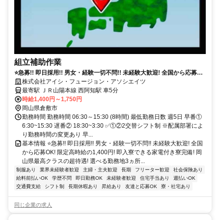
組立補助作業
⭐急募!! 即日採用!! 男女・経験一切不問!! 未経験大歓迎! 全国から応募
OK! 限定高時給の1,400円! 即入寮できる家電付き寮完備!
株式会社アイシ・フュージョン・アソシエイツ
最寄駅 ＪＲ山陽本線 西阿知駅 車5分
時給1,400円～1,750円
岡山県倉敷市
勤務時間 勤務時間 06:30～15:30 (8時間) 最低勤務日数 週5日 早番①
6:30~15:30 遅番② 18:30~3:30 ✅①②2交替シフト制 ※配属部署によ
り勤務時間の変更あり 早...
基本情報 ⭐急募!! 即日採用!! 男女・経験一切不問!! 未経験大歓迎! 全国
から応募OK! 限定高時給の1,400円! 即入寮できる家電付き寮完備! 岡
山県最高クラスの超待遇! 選べる勤務地3ヵ所...
制服あり
業界未経験者歓迎
主婦・主夫歓迎
長期
フリーター歓迎
社会保険あり
給料前払いOK
学歴不問
即日勤務OK
未経験者歓迎
住宅手当あり
週払いOK
交通費支給
シフト制
長期休暇あり
昇給あり
友達と応募OK
寮・社宅あり
同じ企業の求人