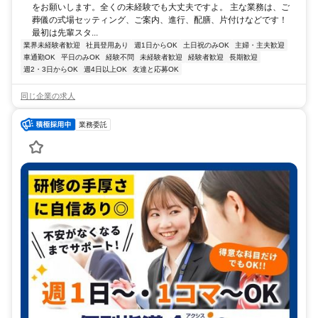
をお願いします。全くの未経験でも大丈夫ですよ。 主な業務は、ご
葬儀の式場セッティング、ご案内、進行、配膳、片付けなどです！
最初は先輩スタ...
業界未経験者歓迎
社員登用あり
週1日からOK
土日祝のみOK
主婦・主夫歓迎
車通勤OK
平日のみOK
経験不問
未経験者歓迎
経験者歓迎
長期歓迎
週2・3日からOK
週4日以上OK
友達と応募OK
同じ企業の求人
業務委託