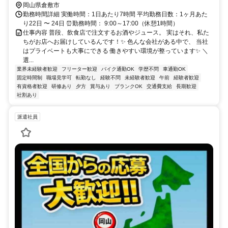
岡山県倉敷市
勤務時間詳細 実働時間：1日あたり7時間 平均勤務日数：1ヶ月あた
り22日 〜 24日 ⏰勤務時間： 9:00～17:00（休憩1時間）
仕事内容 普段、飲食店で注文するお酒やジュース。 実はそれ、私た
ちがお店へお届けしているんです！✨ 色んな会社がある中で、 当社
はプライベートも大事にできる 働きやすい環境が整っています✨ ＼
選...
業界未経験者歓迎
フリーター歓迎
バイク通勤OK
学歴不問
車通勤OK
固定時間制
職場見学可
転勤なし
経験不問
未経験者歓迎
午前
経験者歓迎
有資格者歓迎
研修あり
夕方
賞与あり
ブランクOK
交通費支給
長期歓迎
社割あり
派遣社員