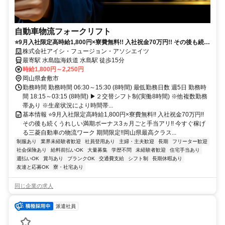
自動車物流フォークリフト
⭐9月入社限定高時給1,800円×寮費無料!! 入社祝金70万円!! その後も続く
うれしい満期ボーナス3ヵ月ごと手当アリ!! 今すぐ稼げる三菱自動車の物
株式会社アイシ・フュージョン・アソシエイツ
流ワーク
最寄駅 水島臨海鉄道 水島駅 徒歩15分
時給1,800円～2,250円
岡山県倉敷市
勤務時間 勤務時間 06:30～15:30 (8時間) 最低勤務日数 週5日 勤務時
間 18:15～03:15 (8時間) ▶２交替シフト制(実働8時間) ※他複数勤務
帯あり ※生産状況により時間帯...
基本情報 ⭐9月入社限定高時給1,800円×寮費無料!! 入社祝金70万円!!
その後も続くうれしい満期ボーナス3ヵ月ごと手当アリ!! 今すぐ稼げ
る三菱自動車の物流ワーク 期間限定!!岡山県最高クラス...
制服あり
業界未経験者歓迎
社員登用あり
主婦・主夫歓迎
長期
フリーター歓迎
社会保険あり
給料前払いOK
大量募集
学歴不問
未経験者歓迎
住宅手当あり
週払いOK
賞与あり
ブランクOK
交通費支給
シフト制
長期休暇あり
友達と応募OK
寮・社宅あり
同じ企業の求人
派遣社員