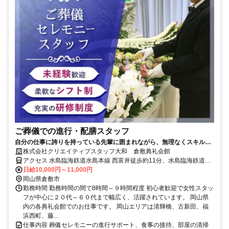
ご葬儀での進行・配膳スタッフ
自分の仕事に誇りを持っている先輩に囲まれながら、無理なくスキルア
ップできる環境が整っています。
株式会社クリエイティブスタッフ大和 倉敷典礼会館
アクセス 水島臨海鉄道水島本線 西富井徒歩約11分、水島臨海鉄道水
島本線 球場前（岡山県）徒歩約18分、水島臨海鉄道水島本線 福井
日給10,000円～11,000円
（岡山県）徒歩約20分
岡山県倉敷市
勤務時間 勤務時間の間で8時間～９時間程度 初心者歓迎で女性スタッ
フが中心に２０代～６０代まで幅広く、活躍されています。 岡山県
内の各典礼会館でのお仕事です。 岡山エリアは清輝橋、古新田、福
浜西町、藤...
仕事内容 葬儀セレモニーの進行サポート、食事の接待、部屋の清掃