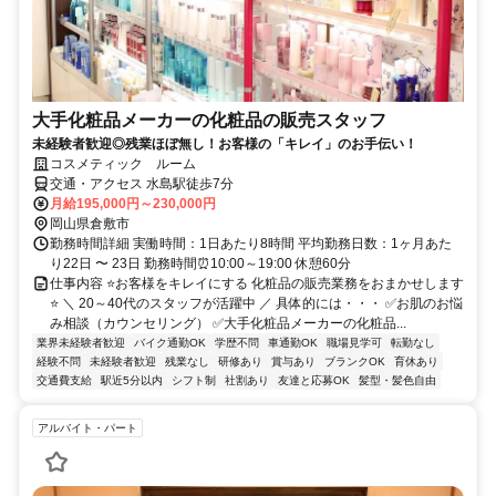
大手化粧品メーカーの化粧品の販売スタッフ
未経験者歓迎◎残業ほぼ無し！お客様の「キレイ」のお手伝い！
コスメティック ルーム
交通・アクセス 水島駅徒歩7分
月給195,000円～230,000円
岡山県倉敷市
勤務時間詳細 実働時間：1日あたり8時間 平均勤務日数：1ヶ月あた
り22日 〜 23日 勤務時間⏰10:00～19:00 休憩60分
仕事内容 ⭐お客様をキレイにする 化粧品の販売業務をおまかせします
⭐ ＼ 20～40代のスタッフが活躍中 ／ 具体的には・・・ ✅お肌のお悩
み相談（カウンセリング） ✅大手化粧品メーカーの化粧品...
業界未経験者歓迎
バイク通勤OK
学歴不問
車通勤OK
職場見学可
転勤なし
経験不問
未経験者歓迎
残業なし
研修あり
賞与あり
ブランクOK
育休あり
交通費支給
駅近5分以内
シフト制
社割あり
友達と応募OK
髪型・髪色自由
アルバイト・パート