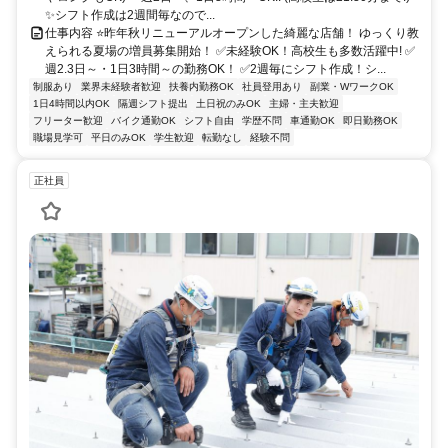
✨シフト作成は2週間毎なので...
仕事内容 ⭐昨年秋リニューアルオープンした綺麗な店舗！ ゆっくり教
えられる夏場の増員募集開始！ ✅未経験OK！高校生も多数活躍中! ✅
週2.3日～・1日3時間～の勤務OK！ ✅2週毎にシフト作成！シ...
制服あり
業界未経験者歓迎
扶養内勤務OK
社員登用あり
副業・WワークOK
1日4時間以内OK
隔週シフト提出
土日祝のみOK
主婦・主夫歓迎
フリーター歓迎
バイク通勤OK
シフト自由
学歴不問
車通勤OK
即日勤務OK
職場見学可
平日のみOK
学生歓迎
転勤なし
経験不問
正社員