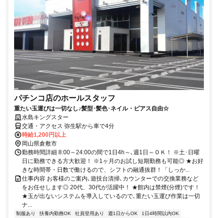
パチンコ店のホールスタッフ
重たい玉運びは一切なし♪髪型･髪色･ネイル・ピアス自由☆
水島キングスター
交通・アクセス 弥生駅から車で4分
時給1,200円以上
岡山県倉敷市
勤務時間詳細 8:00～24:00の間で1日4h～､週1日～ＯＫ！ ※土･日曜
日に勤務できる方大歓迎！ ※1ヶ月のお試し短期勤務も可能◎ ★お好
きな時間帯・日数で働けるので、シフトの融通抜群！「しっか...
仕事内容 お客様のご案内､遊技台清掃､カウンターでの交換業務など
をお任せします◎ 20代、30代が活躍中！ ★館内は禁煙(分煙)です！
★玉が出ないシステムを導入しているので､重たい玉運び作業は一切
ナ...
制服あり
扶養内勤務OK
社員登用あり
週1日からOK
1日4時間以内OK