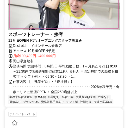
スポーツトレーナー・接客
11月頃OPEN予定♪オープニングスタッフ募集★
Dr.stretch イオンモール倉敷店
アクセス 10月頃OPEN予定
月給199,400円～400,000円
岡山県倉敷市
勤務時間 実働時間：8時間/日 平均勤務日数：1ヶ月あたり21日 9:30
～21:30内で実働8時間 ◎残業はありません ※固定時間での勤務も相
談可 ＜シフト例＞ ・09:30～18:30 ・1...
仕事内容 【「残業ゼロ」×「正社員」】
･････････････････････････････････････････････ 2026年秋予定・倉
敷エリアに新店OPEN！ 全国250店舗以上...
業界未経験者歓迎
学歴不問
転勤なし
経験不問
交通費全額支給
残業なし
研修あり
ブランクOK
資格取得手当あり
シフト制
社割あり
友達と応募OK
アルバイト・パート