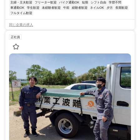
主婦・主夫歓迎
フリーター歓迎
バイク通勤OK
短期
シフト自由
学歴不問
車通勤OK
学生歓迎
未経験者歓迎
午前
経験者歓迎
ネイルOK
夕方
長期歓迎
フルタイム歓迎
同じ企業の求人
正社員