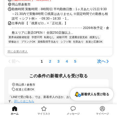
★
岡山県倉敷市
勤務時間 実働時間：8時間/日 平均勤務日数：1ヶ月あたり21日 9:30
～21:30内で実働8時間 ◎残業はありません ※固定時間での勤務も相
談可 ＜シフト例＞ ・09:30～18:30 ・1...
仕事内容 【「残業ゼロ」×「正社員」】
･････････････････････････････････････････････ 2026年秋予定・倉
敷エリアに新店OPEN！ 全国250店舗以上...
業界未経験者歓迎
学歴不問
転勤なし
経験不問
交通費全額支給
残業なし
研修あり
ブランクOK
資格取得手当あり
シフト制
社割あり
友達と応募OK
同じ企業の求人
前へ
次へ
1
2
3
4
5
この条件の新着求人を受け取る
岡山県 / 倉敷市
友達と応募OK
新着求人を受け取る
「LINEで受け取る」では、新着求人のほか、おすすめ情報なども配信しま
す。
詳しくはこちら
LINEで受け取る
ホーム
マイリスト
メッセージ
マイページ