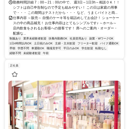
勤務時間詳細 7：00～21：00の中で、 週3日～1日3h～相談ＯＫ！！
シフトは自己申告制なので予定も組みやすい！ この日は家庭の用事
で・・・ この期間はテストだから・・・ など、うまくバイトと両...
仕事内容 ～販売～ 自慢のケーキ等を箱詰めしてお会計！ ショーケー
スの中の商品補充！ お仕事内容はとてもシンプルです♪ ～ホール～
店内飲食をされるお客様への接客です！ 席へのご案内・オーダー・
配膳な...
制服あり
業界未経験者歓迎
扶養内勤務OK
社員登用あり
副業・WワークOK
1日4時間以内OK
土日祝のみOK
主婦・主夫歓迎
フリーター歓迎
バイク通勤OK
早朝
学歴不問
車通勤OK
職場見学可
平日のみOK
学生歓迎
転勤なし
経験不問
未経験者歓迎
午前
正社員