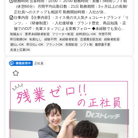
勤務時間 営業時間：10:00 ～ 20:00 勤務時間：実働7.5時間シフト制
（休憩60分） 月間平均出勤日数：21日 勤務期間：3ヶ月以上の長期/
正社員へのステップも相談可 勤務開始時期：入社が決...
仕事内容 【仕事内容】 - スイス発の大人気チョコレートブランド「リ
ンツ」 - 《研修制度》 ・入社後研修：ブランド歴史、商品知識 ・店
舗でのOJT：先輩スタッフによる実務フォロー ◆未経験でも安心...
制服あり
業界未経験者歓迎
フリーター歓迎
給料前払いOK
学歴不問
即日勤務OK
転勤なし
経験不問
未経験者歓迎
交通費全額支給
経験者歓迎
週払いOK
即日払いOK
ブランクOK
長期歓迎
シフト制
履歴書不要
友達と応募OK
正社員