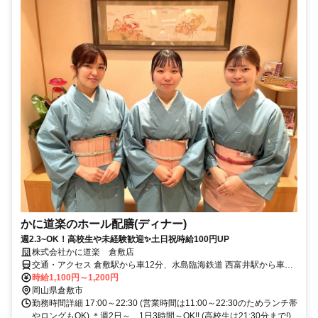
かに道楽のホール配膳(ディナー)
週2.3~OK！高校生や未経験歓迎✨土日祝時給100円UP
株式会社かに道楽 倉敷店
交通・アクセス 倉敷駅から車12分、水島臨海鉄道 西富井駅から車3
分、水島臨海鉄道 福井駅から車5分、山陽本線 倉敷駅からバス13分
時給1,100円～1,200円
岡山県倉敷市
勤務時間詳細 17:00～22:30 (営業時間は11:00～22:30のためランチ帯
やロングもOK) ＊週2日～、1日3時間～OK!! (高校生は21:30分まで!)