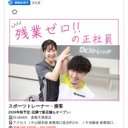
正社員
スポーツトレーナー・接客
2026年秋予定♪近隣で新店舗もオープン♪
Dr.stretch 倉敷天満屋店
アクセス ＪＲ山陽本線 倉敷南口徒歩約1分、ＪＲ伯備線 倉敷南口徒
歩約1分、連絡バス 倉敷徒歩約1分 近隣で新店舗もオープニング予定
月給199,400円～400,000円