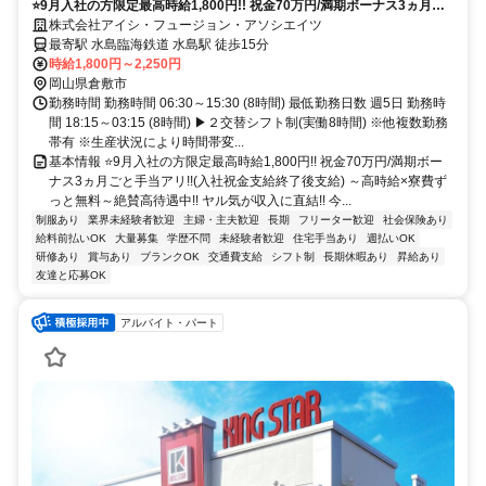
⭐9月入社の方限定最高時給1,800円!! 祝金70万円/満期ボーナス3ヵ月ご
と手当アリ!!(入社祝金支給終了後支給) ～高時給×寮費ずっと無料～絶賛
株式会社アイシ・フュージョン・アソシエイツ
高待遇中!!
最寄駅 水島臨海鉄道 水島駅 徒歩15分
時給1,800円～2,250円
岡山県倉敷市
勤務時間 勤務時間 06:30～15:30 (8時間) 最低勤務日数 週5日 勤務時
間 18:15～03:15 (8時間) ▶２交替シフト制(実働8時間) ※他複数勤務
帯有 ※生産状況により時間帯変...
基本情報 ⭐9月入社の方限定最高時給1,800円!! 祝金70万円/満期ボー
ナス3ヵ月ごと手当アリ!!(入社祝金支給終了後支給) ～高時給×寮費ず
っと無料～絶賛高待遇中!! ヤル気が収入に直結!! 今...
制服あり
業界未経験者歓迎
主婦・主夫歓迎
長期
フリーター歓迎
社会保険あり
給料前払いOK
大量募集
学歴不問
未経験者歓迎
住宅手当あり
週払いOK
研修あり
賞与あり
ブランクOK
交通費支給
シフト制
長期休暇あり
昇給あり
友達と応募OK
アルバイト・パート