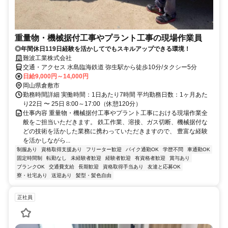
重量物・機械据付工事やプラント工事の現場作業員
◎年間休日119日経験を活かしてでもスキルアップできる環境！
難波工業株式会社
交通・アクセス 水島臨海鉄道 弥生駅から徒歩10分/タクシー5分
日給9,000円～14,000円
岡山県倉敷市
勤務時間詳細 実働時間：1日あたり7時間 平均勤務日数：1ヶ月あた
り22日 〜 25日 8:00～17:00（休憩120分）
仕事内容 重量物・機械据付工事やプラント工事における現場作業全
般をご担当いただきます。 鉄工作業、溶接、ガス切断、機械据付な
どの技術を活かした業務に携わっていただきますので、 豊富な経験
を活かしながら...
制服あり
資格取得支援あり
フリーター歓迎
バイク通勤OK
学歴不問
車通勤OK
固定時間制
転勤なし
未経験者歓迎
経験者歓迎
有資格者歓迎
賞与あり
ブランクOK
交通費支給
長期歓迎
資格取得手当あり
友達と応募OK
寮・社宅あり
送迎あり
髪型・髪色自由
正社員