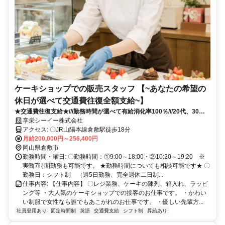
ケーキショップでの販売スタッフ 【~あなたの希望の
休日が選べて交通費往復全額支給~】
★交通費往復支給★///勤務時間が選べて有給消化率100％///20代、30
代、40代女性大活躍中！！！
享栄シーイー株式会社
アクセス: 〇JR山陽本線倉敷駅徒歩18分
月給200,000円～256,400円
岡山県倉敷市
勤務時間・曜日: 〇勤務時間：①9:00～18:00・②10:20～19:20 ※
実働7時間勤務も可能です。 ★勤務時間についても相談可能です★ 〇
勤務日：シフト制 （週5日勤務、完全週休二日制...
仕事内容: 【仕事内容】 〇レジ業務、ケーキの陳列、箱入れ、ラッピ
ング等 ・大人気のケーキショップでの接客のお仕事です。 ・かわい
い制服で女性なら誰でもあこがれのお仕事です。 ・優しい先輩方...
社員登用あり
固定時間制
英語
交通費支給
シフト制
昇給あり