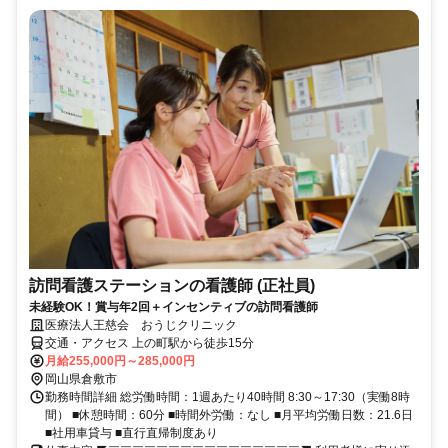
訪問看護ステーションの看護師 (正社員)
未経験OK！賞与年2回＋インセンティブの訪問看護師
医療法人王慈会 おうじクリニック
交通・アクセス 上の町駅から徒歩15分
月給255,000円～285,000円
岡山県倉敷市
勤務時間詳細 総労働時間：1週あたり40時間 8:30～17:30（実働8時
間） ■休憩時間：60分 ■時間外労働：なし ■月平均労働日数：21.6日
■社用車貸与 ■直行直帰制度あり