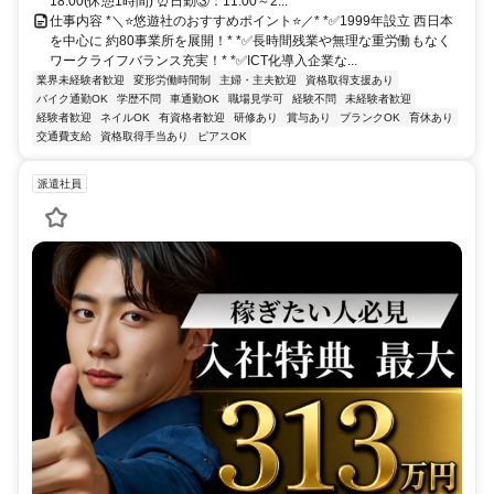
18:00(休憩1時間) ⏰日勤③：11:00～2...
仕事内容 *＼⭐悠遊社のおすすめポイント⭐／* *✅1999年設立 西日本
を中心に 約80事業所を展開！* *✅長時間残業や無理な重労働もなく
ワークライフバランス充実！* *✅ICT化導入企業な...
業界未経験者歓迎
変形労働時間制
主婦・主夫歓迎
資格取得支援あり
バイク通勤OK
学歴不問
車通勤OK
職場見学可
経験不問
未経験者歓迎
経験者歓迎
ネイルOK
有資格者歓迎
研修あり
賞与あり
ブランクOK
育休あり
交通費支給
資格取得手当あり
ピアスOK
派遣社員