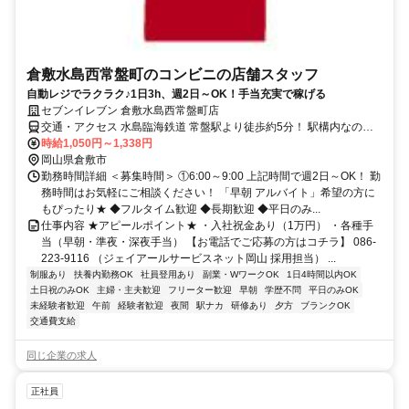
倉敷水島西常盤町のコンビニの店舗スタッフ
自動レジでラクラク♪1日3h、週2日～OK！手当充実で稼げる
セブンイレブン 倉敷水島西常盤町店
交通・アクセス 水島臨海鉄道 常盤駅より徒歩約5分！ 駅構内なので
通勤ラクラク！
時給1,050円～1,338円
岡山県倉敷市
勤務時間詳細 ＜募集時間＞ ①6:00～9:00 上記時間で週2日～OK！ 勤
務時間はお気軽にご相談ください！ 「早朝 アルバイト」希望の方に
もぴったり★ ◆フルタイム歓迎 ◆長期歓迎 ◆平日のみ...
仕事内容 ★アピールポイント★ ・入社祝金あり（1万円） ・各種手
当（早朝・準夜・深夜手当） 【お電話でご応募の方はコチラ】 086-
223-9116 （ジェイアールサービスネット岡山 採用担当） ...
制服あり
扶養内勤務OK
社員登用あり
副業・WワークOK
1日4時間以内OK
土日祝のみOK
主婦・主夫歓迎
フリーター歓迎
早朝
学歴不問
平日のみOK
未経験者歓迎
午前
経験者歓迎
夜間
駅ナカ
研修あり
夕方
ブランクOK
交通費支給
同じ企業の求人
正社員