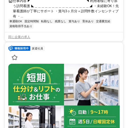
仕事内容 ◤￣￣￣￣￣￣￣￣￣￣￣￣￣￣￣￣◥ 利用者様に寄り添
う訪問看護 ◣＿＿＿＿＿＿＿＿＿＿＿＿＿＿＿＿◢ ・未経験OK！先
輩看護師が丁寧にサポート ・賞与3ヶ月分＋訪問件数インセンティブ
有 ・...
車通勤OK
固定時間制
転勤なし
残業なし
賞与あり
育休あり
交通費支給
資格取得手当あり
同じ企業の求人
派遣社員