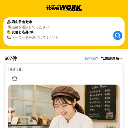
岡山県
倉敷市
職種を選択してください
友達と応募OK
キーワードを選択してください
607件
条件保存
関連度順
派遣社員