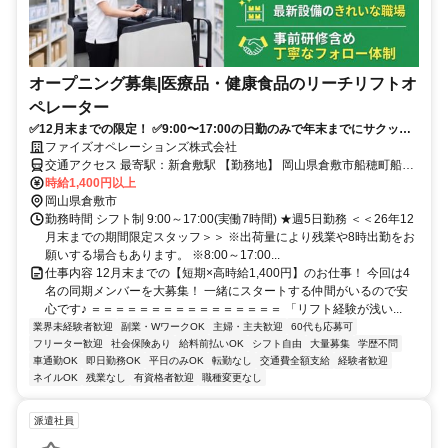
オープニング募集|医療品・健康食品のリーチリフトオ
ペレーター
✅️12月末までの限定！ ✅️9:00〜17:00の日勤のみで年末までにサクッと
稼げるリフトスタッフ大募集◎
ファイズオペレーションズ株式会社
交通アクセス 最寄駅：新倉敷駅 【勤務地】 岡山県倉敷市船穂町船穂
2256-1 興和ロジスティクス株式会社 岡山物流センター内 【アクセ
時給1,400円以上
ス】 JR山陽本線「新倉敷」駅北口から徒歩約27分 ＊車通勤OK ＊バ
岡山県倉敷市
イク通勤OK ＊自転車通勤OK ✅️倉敷市内からはもちろん、総社市、岡
勤務時間 シフト制 9:00～17:00(実働7時間) ★週5日勤務 ＜＜26年12
山市、浅口市など周辺エリアからマイカーやバイクで通勤しているス
月末までの期間限定スタッフ＞＞ ※出荷量により残業や8時出勤をお
タッフも多数在籍！
願いする場合もあります。 ※8:00～17:00...
仕事内容 12月末までの【短期×高時給1,400円】のお仕事！ 今回は4
名の同期メンバーを大募集！ 一緒にスタートする仲間がいるので安
心です♪ ＝＝＝＝＝＝＝＝＝＝＝＝＝＝＝＝ 「リフト経験が浅い...
業界未経験者歓迎
副業・WワークOK
主婦・主夫歓迎
60代も応募可
フリーター歓迎
社会保険あり
給料前払いOK
シフト自由
大量募集
学歴不問
車通勤OK
即日勤務OK
平日のみOK
転勤なし
交通費全額支給
経験者歓迎
ネイルOK
残業なし
有資格者歓迎
職種変更なし
派遣社員