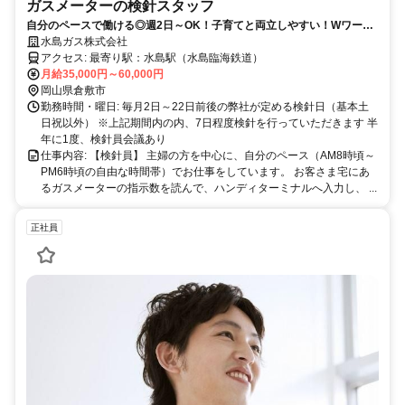
ガスメーターの検針スタッフ
自分のペースで働ける◎週2日～OK！子育てと両立しやすい！Wワーク
OK
水島ガス株式会社
アクセス: 最寄り駅：水島駅（水島臨海鉄道）
月給35,000円～60,000円
岡山県倉敷市
勤務時間・曜日: 毎月2日～22日前後の弊社が定める検針日（基本土
日祝以外） ※上記期間内の内、7日程度検針を行っていただきます 半
年に1度、検針員会議あり
仕事内容: 【検針員】 主婦の方を中心に、自分のペース（AM8時頃～
PM6時頃の自由な時間帯）でお仕事をしています。 お客さま宅にあ
るガスメーターの指示数を読んで、ハンディターミナルへ入力し、 ...
正社員