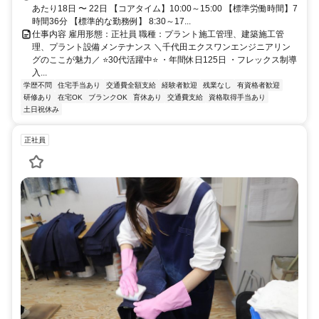
あたり18日 〜 22日 【コアタイム】10:00～15:00 【標準労働時間】7
時間36分 【標準的な勤務例】 8:30～17...
仕事内容 雇用形態：正社員 職種：プラント施工管理、建築施工管
理、プラント設備メンテナンス ＼千代田エクスワンエンジニアリン
グのここが魅力／ ⭐30代活躍中⭐ ・年間休日125日 ・フレックス制導
入...
学歴不問
住宅手当あり
交通費全額支給
経験者歓迎
残業なし
有資格者歓迎
研修あり
在宅OK
ブランクOK
育休あり
交通費支給
資格取得手当あり
土日祝休み
正社員