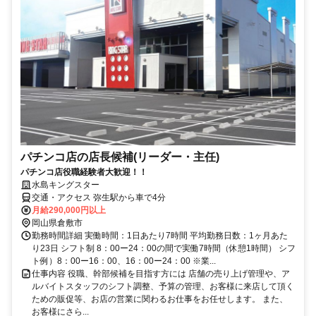
パチンコ店の店長候補(リーダー・主任)
パチンコ店役職経験者大歓迎！！
水島キングスター
交通・アクセス 弥生駅から車で4分
月給290,000円以上
岡山県倉敷市
勤務時間詳細 実働時間：1日あたり7時間 平均勤務日数：1ヶ月あた
り23日 シフト制 8：00ー24：00の間で実働7時間（休憩1時間） シフ
ト例）8：00ー16：00、16：00ー24：00 ※業...
仕事内容 役職、幹部候補を目指す方には 店舗の売り上げ管理や、ア
ルバイトスタッフのシフト調整、予算の管理、お客様に来店して頂く
ための販促等、お店の営業に関わるお仕事をお任せします。 また、
お客様にさら...