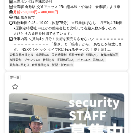
コン完備で快適／接客＆ノルマなし
三備ホンダ販売株式会社
最寄駅 倉敷駅 交通アクセス JR山陽本線・伯備線「倉敷駅」より車で
6分 ●車通勤OK ●社員駐車場あり ※県内の店舗へ異動の可能性あり ⇒
月給250,000円～400,000円
本人のキャリアプランや居住地を十分に考慮し、相談のうえで決定し
岡山県倉敷市
ます。 一方的な転勤はありませんのでご安心ください。 ＜本社（中
勤務時間 9:45～19:00（休憩75分） ※残業ほぼなし！月平均4.7時間
庄店）からの距離＞ 笹沖店：車で20分、10km程度 玉島店：車で20
●原則定時退社 ⇒ほかの整備会社と比較して在籍人数が多いため、 一
人ひとりの負担を軽減できています。
分、15km程度 玉野店：車で50分、30km程度
仕事内容 ＼賞与4ヶ月分！技術を安売りさせない／ ＝＝＝＝＝＝＝＝
＝＝＝＝＝＝＝＝＝＝ 「暑さ」と「接客」から、 あなたを解放しま
す。 NSXやシビック タイプRに触れるチャンス！ 夏も涼し...
資格取得支援あり
車通勤OK
固定時間制
経験者歓迎
残業なし
有資格者歓迎
制服貸与
ブランクOK
社割あり
長期休暇あり
ピアスOK
昇給あり
賞与年2回あり
食事補助あり
髪型・髪色自由
正社員