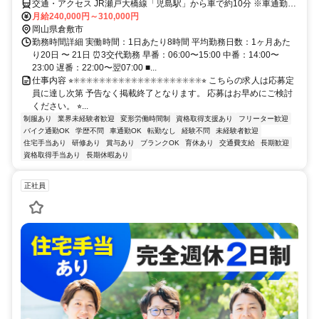
交通・アクセス JR瀬戸大橋線「児島駅」から車で約10分 ※車通勤
OK
月給240,000円～310,000円
岡山県倉敷市
勤務時間詳細 実働時間：1日あたり8時間 平均勤務日数：1ヶ月あた
り20日 〜 21日 ⏰3交代勤務 早番：06:00〜15:00 中番：14:00〜
23:00 遅番：22:00〜翌07:00 ■...
仕事内容 ⭐︎✳︎✳︎✳︎✳︎✳︎✳︎✳︎✳︎✳︎✳︎✳︎✳︎✳︎✳︎✳︎✳︎✳︎✳︎✳︎✳︎⭐︎ こちらの求人は応募定
員に達し次第 予告なく掲載終了となります。 応募はお早めにご検討
ください。 ⭐︎...
制服あり
業界未経験者歓迎
変形労働時間制
資格取得支援あり
フリーター歓迎
バイク通勤OK
学歴不問
車通勤OK
転勤なし
経験不問
未経験者歓迎
住宅手当あり
研修あり
賞与あり
ブランクOK
育休あり
交通費支給
長期歓迎
資格取得手当あり
長期休暇あり
正社員