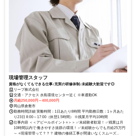
現場管理スタッフ
資格がなくてもできる仕事♪充実の研修体制♪未経験大歓迎です◎
リープ株式会社
交通・アクセス 水島環境センター近く ※車通勤OK
月給250,000円～400,000円
岡山県倉敷市
勤務時間詳細 実働時間：1日あたり8時間 平均勤務日数：1ヶ月あた
り23日 8:00～17:00（休憩1.5時間） ※残業月平均10時間
仕事内容 ＜＜アピールポイント⭐＞＞ ✅未経験者歓迎！ ✅残業は月
10時間以内で 働きやすさ抜群の環境！ ✅未経験からでも月給25万円
～ ⭐現場管理って？？？ 建物の修繕工事が間違いなくスムーズ...