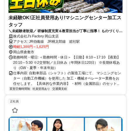
未経験OK!正社員登用あり!マシニングセンター加工ス
タッフ
＼未経験者歓迎／ 研修制度充実＆教育担当が丁寧に指導！ ものづくりが
好きな方、手に職をつけたい方にピッタリです。
株式会社J's Factory 岡山支店
アクセス: JR伯備線 JR桃太郎線 総社駅
時給1,300円～1,625円
岡山県倉敷市
勤務時間・曜日: ＜勤務時間・休日＞ 【日勤】8:10～17:10 【夜勤】
20:10～5:30 ※2交替制／土日休み（年間休日120日） ※長期休暇あ
り（GW・夏季・年末年始）
仕事内容: 自動車部品（シャフト）の製造工場にて、 マシニングセン
ター（自動工作機械）を使用した 加工・機械オペレーター業務をお
任せします。 【具体的な作業内容】 ・材料（金属部品）のセット...
変形労働時間制
社員登用あり
交通費支給
正社員