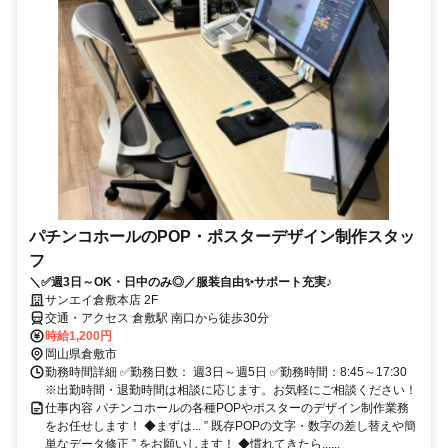
パチンコホールのPOP・ポスターデザイン制作スタッ
フ
＼✅週3日～OK・日中のみ◎／服装自由✨サポート充実♪
サンエイ倉敷本店 2F
交通・アクセス 倉敷駅 南口から徒歩30分
時給1,200円
岡山県倉敷市
勤務時間詳細 ✅勤務日数： 週3日～週5日 ✅勤務時間：8:45～17:30
※出勤時間・退勤時間は相談に応じます。お気軽にご相談ください！
仕事内容 パチンコホールの各種POPやポスターのデザイン制作業務
をお任せします！ ◆まずは... ” 既存POPの文字・数字の差し替えや簡
単なデータ修正 ” をお願いします！ ◆慣れてきたら......