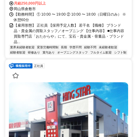
月給250,000円以上
岡山県倉敷市
【勤務時間】 ① 10:00 〜 19:00 ② 10:00 〜 18:00（日曜日のみ） ※
休憩60分
【雇用形態】 正社員 【採用予定人数】 若干名 【職種】 ブランド
品・貴金属の買取スタッフ／オープニング 【仕事内容】 ■仕事内容
買取専門店「おたからや」にて、宝石・貴金属・骨董品・ブランド
品...
業界未経験者歓迎
変形労働時間制
長期
学歴不問
経験不問
未経験者歓迎
経験者歓迎
研修あり
賞与あり
オープニングスタッフ
フルタイム歓迎
シフト制
正社員