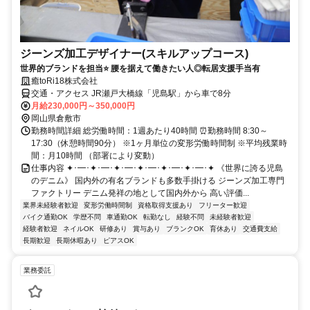
ジーンズ加工デザイナー(スキルアップコース)
世界的ブランドを担当⭐ 腰を据えて働きたい人◎転居支援手当有
癒toRi18株式会社
交通・アクセス JR瀬戸大橋線「児島駅」から車で8分
月給230,000円～350,000円
岡山県倉敷市
勤務時間詳細 総労働時間：1週あたり40時間 ⏰勤務時間 8:30～
17:30（休憩時間90分） ※1ヶ月単位の変形労働時間制 ※平均残業時
間：月10時間 （部署により変動）
仕事内容 ✦･━･✦･━･✦･━･✦･━･✦･━･✦･━･✦ 《世界に誇る児島
のデニム》 国内外の有名ブランドも多数手掛ける ジーンズ加工専門
ファクトリー デニム発祥の地として国内外から 高い評価...
業界未経験者歓迎
変形労働時間制
資格取得支援あり
フリーター歓迎
バイク通勤OK
学歴不問
車通勤OK
転勤なし
経験不問
未経験者歓迎
経験者歓迎
ネイルOK
研修あり
賞与あり
ブランクOK
育休あり
交通費支給
長期歓迎
長期休暇あり
ピアスOK
業務委託