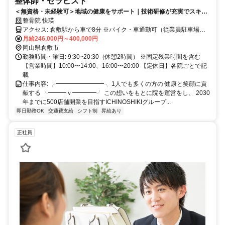
整体師・セラピスト
＜無資格・未経験可＞地域の健康をサポート｜技術研修が充実でスキル
アップし続けられる｜賞与平均200万円／年｜1000万円プレーヤーも目
整骨院 快瑛
指せる
アクセス: 倉敷駅から車で8分 ※バイク・車通勤可（従業員駐車場あ
り） ハローズ 田ノ上店 目の前！
月給246,000円～400,000円
岡山県倉敷市
勤務時間・曜日: 9:30~20:30（休憩2時間） ※固定残業時間を含む
【営業時間】10:00〜14:00、16:00〜20:00 【定休日】各院ごとで記
載
仕事内容: ╭━━━━━━━━╮ 1人でも多くの方の 健康と笑顔に貢
献する ╰━━━ｖ━━━━╯ この想いをもとに院を運営をし、 2030
年までに500店舗開業を目指すICHINOSHIKIグループ...
即日勤務OK
交通費支給
シフト制
昇給あり
正社員