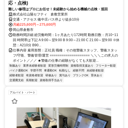
応・点検)
難しい修理はプロにお任せ！未経験から始める機械の点検・巡回
株式会社山陽セフティ 倉敷営業所
交通・アクセス 備中庄バス停より徒歩10分
月給225,600円～275,600円
岡山県倉敷市
勤務時間詳細 総労働時間：1ヶ月あたり172時間 勤務日数：月10~11
回 時間帯は下記 A 9:00～翌9:00 B 9:00～21:00 C 21:00～翌9:00 ※休
憩：A210分 B90...
仕事内容 雇用形態：正社員 職種：その他警備スタッフ、警備スタッ
フ/守衛、警備管理/運営 ==================== ＼＼＼この求人の
ポイント／／／ ★警備の仕事の経験がなくても大歓迎...
制服あり
業界未経験者歓迎
変形労働時間制
資格取得支援あり
フリーター歓迎
バイク通勤OK
学歴不問
車通勤OK
転勤なし
経験不問
未経験者歓迎
経験者歓迎
有資格者歓迎
研修あり
賞与あり
ブランクOK
育休あり
交通費支給
長期歓迎
資格取得手当あり
アルバイト・パート