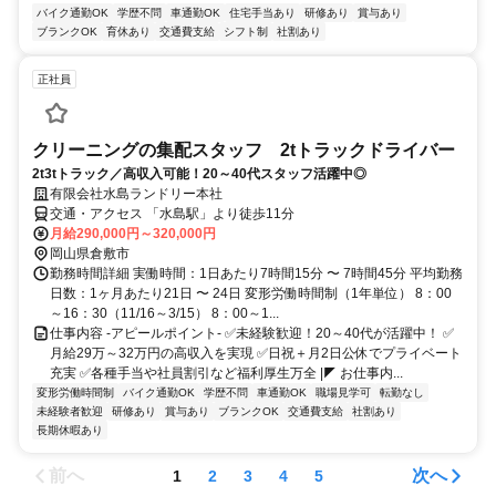
バイク通勤OK
学歴不問
車通勤OK
住宅手当あり
研修あり
賞与あり
ブランクOK
育休あり
交通費支給
シフト制
社割あり
正社員
クリーニングの集配スタッフ 2tトラックドライバー
2t3tトラック／高収入可能！20～40代スタッフ活躍中◎
有限会社水島ランドリー本社
交通・アクセス 「水島駅」より徒歩11分
月給290,000円～320,000円
岡山県倉敷市
勤務時間詳細 実働時間：1日あたり7時間15分 〜 7時間45分 平均勤務
日数：1ヶ月あたり21日 〜 24日 変形労働時間制（1年単位） 8：00
～16：30（11/16～3/15） 8：00～1...
仕事内容 -アピールポイント- ✅未経験歓迎！20～40代が活躍中！ ✅
月給29万～32万円の高収入を実現 ✅日祝＋月2日公休でプライベート
充実 ✅各種手当や社員割引など福利厚生万全 |◤ お仕事内...
変形労働時間制
バイク通勤OK
学歴不問
車通勤OK
職場見学可
転勤なし
未経験者歓迎
研修あり
賞与あり
ブランクOK
交通費支給
社割あり
長期休暇あり
前へ
次へ
1
2
3
4
5