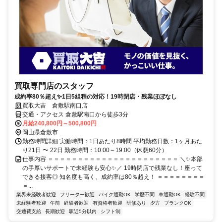
買取専門店のスタッフ
成約率80％超え✨1日5組程の対応！19時閉店・残業ほぼなし
買取大吉 倉敷駅南口店
交通・アクセス 倉敷駅南口から徒歩3分
月給240,800円～500,800円
岡山県倉敷市
勤務時間詳細 実働時間：1日あたり8時間 平均勤務日数：1ヶ月あた
り21日 〜 22日 勤務時間：10:00～19:00（休憩60分）
仕事内容 ＝＝＝＝＝＝＝＝＝＝＝＝＝＝＝＝＝＝＝＝＝＝ ＼✨本部
の手厚いサポートで未経験も安心✨／ 19時閉店で残業なし！座って
できる接客◎ 知名度も高く、成約率は80％超え！ ＝＝＝＝＝＝＝＝
＝...
業界未経験者歓迎
フリーター歓迎
バイク通勤OK
学歴不問
車通勤OK
経験不問
未経験者歓迎
午前
経験者歓迎
有資格者歓迎
研修あり
夕方
ブランクOK
交通費支給
長期歓迎
駅近5分以内
シフト制