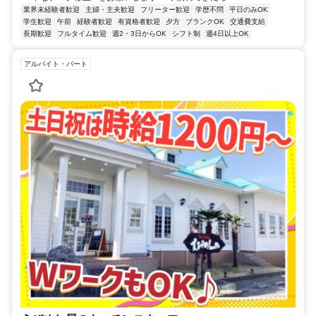
業界未経験者歓迎
主婦・主夫歓迎
フリーター歓迎
学歴不問
平日のみOK
学生歓迎
午前
経験者歓迎
有資格者歓迎
夕方
ブランクOK
交通費支給
長期歓迎
フルタイム歓迎
週2・3日からOK
シフト制
週4日以上OK
アルバイト・パート