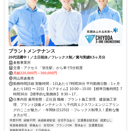
プラントメンテナンス
20代活躍中！／土日祝休／フレックス制／賞与実績8.5ヶ月分
倉敷事業所
交通・アクセス 「弥生駅」から車で5分程度
月給220,000円～300,000円
岡山県倉敷市
勤務時間詳細 実働時間：1日あたり7時間36分 平均勤務日数：1ヶ月
あたり18日 〜 22日 【コアタイム】10:00～15:00 【標準労働時間】7
時間36分 【標準的な勤務例】 8:30～17...
仕事内容 雇用形態：正社員 職種：プラント施工管理、建築施工管
理、プラント設備メンテナンス ＼千代田エクスワンエンジニアリン
グのここが魅力／ ・年間休日125日 ・フレックス制導入！柔軟な働
き方が可...
学歴不問
経験不問
未経験者歓迎
住宅手当あり
交通費全額支給
残業なし
有資格者歓迎
研修あり
在宅OK
ブランクOK
育休あり
交通費支給
資格取得手当あり
土日祝休み