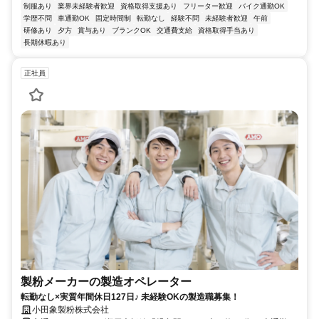
制服あり
業界未経験者歓迎
資格取得支援あり
フリーター歓迎
バイク通勤OK
学歴不問
車通勤OK
固定時間制
転勤なし
経験不問
未経験者歓迎
午前
研修あり
夕方
賞与あり
ブランクOK
交通費支給
資格取得手当あり
長期休暇あり
正社員
製粉メーカーの製造オペレーター
転勤なし×実質年間休日127日♪ 未経験OKの製造職募集！
小田象製粉株式会社