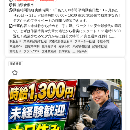
岡山県倉敷市
勤務時間詳細 実働時間：1日あたり8時間 平均勤務日数：1ヶ月あた
り20日 〜 21日 ✅勤務時間 08:00～16:30 ※16:30終業で残業少なめ！
夕方からのプライベートの時間も確保できます。
仕事内容 ✨未経験から始める「手に職」ワーク！✨ 安全最優先の環境
で、まずは作業準備や先輩の補助から着実にスタート！ ✅ 定時16:30
退社！残業少なめで夕方からは自分の時間 ✅ 完全週休2日制（土...
制服あり
業界未経験者歓迎
資格取得支援あり
フリーター歓迎
学歴不問
車通勤OK
固定時間制
職場見学可
経験不問
未経験者歓迎
経験者歓迎
賞与あり
ブランクOK
交通費支給
長期歓迎
土日祝休み
派遣社員