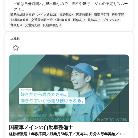
✅朝は自分時間♪ お昼出勤なので、役所や銀行、 ジムの予定もスムー
ズ！...
業界未経験者歓迎
バイク通勤OK
車通勤OK
固定時間制
職場見学可
経験不問
未経験者歓迎
交通費全額支給
経験者歓迎
研修あり
賞与あり
ブランクOK
育休あり
交通費支給
長期休暇あり
正社員
国産車メインの自動車整備士
経験者歓迎！年数不問／残業月5h以下／賞与4ヶ月分＆毎年昇給／エア