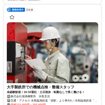
正社員
大手製鉄所での機械点検・整備スタッフ
未経験歓迎！16:30退社・土日祝休・転勤なしで長く働ける！
株式会社扇港鋼業所 水島支店
交通・アクセス ⽔島臨海鉄道「栄駅」より⾞4分／⽔島臨海鉄道「常
盤駅」徒歩12分。マイカー通勤可
月給215,000円～250,000円