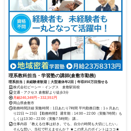
理系教科担当・学習塾の講師(倉敷市勤務)
理系担当｜未経験者歓迎｜大型連休年2回｜年収850万目指せる
株式会社ビーシー・イングス 倉敷駅前校
交通・アクセス 倉敷駅より徒歩3分
月給240,349円～332,551円
岡山県倉敷市
勤務時間詳細 実働時間：1日あたり7時間 平均勤務日数：1ヶ月あた
り22日 〜 23日 【勤務時間】 通常期：14:00～22:00（実働7時間）も
しくは13:30～22:00（実働7.5時間） 講...
仕事内容 「教える仕事は好き。でも、自分の時間も大切にしたい」
そんな想い、当社で叶えませんか？ ★この求人のポイントはココ★