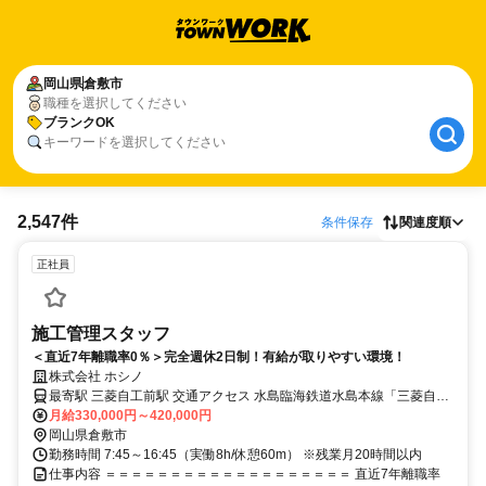
岡山県
倉敷市
職種を選択してください
ブランクOK
キーワードを選択してください
2,547件
条件保存
関連度順
正社員
施工管理スタッフ
＜直近7年離職率0％＞完全週休2日制！有給が取りやすい環境！
株式会社 ホシノ
最寄駅 三菱自工前駅 交通アクセス 水島臨海鉄道水島本線「三菱自工
月給330,000円～420,000円
前駅」から車で10分 ・車通勤OK ・駐車場完備
岡山県倉敷市
勤務時間 7:45～16:45（実働8h/休憩60m） ※残業月20時間以内
仕事内容 ＝＝＝＝＝＝＝＝＝＝＝＝＝＝＝＝＝＝＝ 直近7年離職率