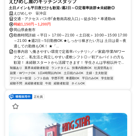
えびめし屋のキッチンスタッフ
土日メインも平日夜だけも歓迎♪週2日～◎定着率抜群★未経験◎
えびめしや 笹沖店
交通・アクセス バス停｢倉敷南高校入口｣～徒歩3分＊車通勤ok
時給1,150円～1,200円
岡山県倉敷市
勤務時間詳細 ＜平日＞ 17:00～21:00 ＜土日祝＞ 10:00～15:00 17:00
～21:00 ★週2日～5日勤務OK ★しっかり稼ぎたい方は 土日は昼～夜
通しての勤務もOK！ ★「...
仕事内容 ＼働きやすい環境で定着率バッチリ✨／ ✅家庭/学業/Wワー
クなど… 私生活と両立しやすい柔軟シフト◎ ✅初アルバイトの方も
歓迎！ 未経験スタートから活躍できます！ 学生さんは学校以外で...
制服あり
業界未経験者歓迎
ランチタイム
扶養内勤務OK
社員登用あり
副業・WワークOK
1日4時間以内OK
土日祝のみOK
主婦・主夫歓迎
フリーター歓迎
シフト自由
学歴不問
車通勤OK
平日のみOK
学生歓迎
経験不問
未経験者歓迎
午前
経験者歓迎
ネイルOK
正社員