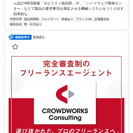
ム設計/WEB面接「モビリティ統括部」や、「ハードウェア開発セン
ター」などで製品の要求事項を満足させる機械システムをつくり出す
効率的な...
学歴不問
固定時間制
フルリモート
研修あり
ブランクOK
交通費支給
服装自由
寮・社宅あり
業務委託