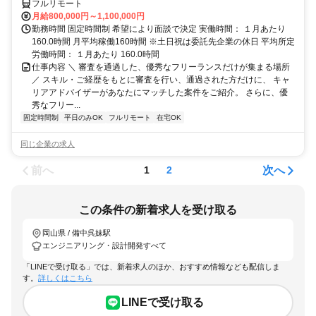
フルリモート
月給800,000円～1,100,000円
勤務時間 固定時間制 希望により面談で決定 実働時間： １月あたり
160.0時間 月平均稼働160時間 ※土日祝は委託先企業の休日 平均所定
労働時間： １月あたり 160.0時間
仕事内容 ＼ 審査を通過した、優秀なフリーランスだけが集まる場所
／ スキル・ご経歴をもとに審査を行い、通過された方だけに、 キャ
リアアドバイザーがあなたにマッチした案件をご紹介。 さらに、優
秀なフリー...
固定時間制
平日のみOK
フルリモート
在宅OK
同じ企業の求人
前へ
次へ
1
2
この条件の新着求人を受け取る
岡山県 / 備中呉妹駅
エンジニアリング・設計開発すべて
「LINEで受け取る」では、新着求人のほか、おすすめ情報なども配信しま
す。
詳しくはこちら
LINEで受け取る