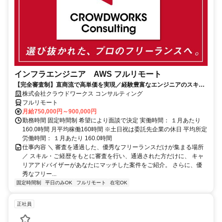
インフラエンジニア AWS フルリモート
【完全審査制】直商流で高単価を実現／経験豊富なエンジニアのスキル
に合致した案件を多数保有
株式会社クラウドワークス コンサルティング
フルリモート
月給750,000円～900,000円
勤務時間 固定時間制 希望により面談で決定 実働時間： １月あたり
160.0時間 月平均稼働160時間 ※土日祝は委託先企業の休日 平均所定
労働時間： １月あたり 160.0時間
仕事内容 ＼ 審査を通過した、優秀なフリーランスだけが集まる場所
／ スキル・ご経歴をもとに審査を行い、通過された方だけに、 キャ
リアアドバイザーがあなたにマッチした案件をご紹介。 さらに、優
秀なフリー...
固定時間制
平日のみOK
フルリモート
在宅OK
正社員