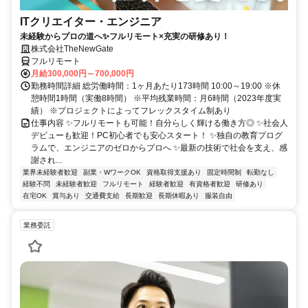
ITクリエイター・エンジニア
未経験からプロの道へ✨フルリモート×充実の研修あり！
株式会社TheNewGate
フルリモート
月給300,000円～700,000円
勤務時間詳細 総労働時間：1ヶ月あたり173時間 10:00～19:00 ※休
憩時間1時間（実働8時間） ※平均残業時間：月6時間（2023年度実
績） ※プロジェクトによってフレックスタイム制あり
仕事内容 ✨フルリモートも可能！自分らしく輝ける働き方◎ ✨社会人
デビューも歓迎！PC初心者でも安心スタート！ ✨独自の教育プログ
ラムで、エンジニアのゼロからプロへ ✨最新の技術で社会を支え、感
謝され...
業界未経験者歓迎
副業・WワークOK
資格取得支援あり
固定時間制
転勤なし
経験不問
未経験者歓迎
フルリモート
経験者歓迎
有資格者歓迎
研修あり
在宅OK
賞与あり
交通費支給
長期歓迎
長期休暇あり
服装自由
業務委託