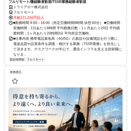
フルリモート/微経験者歓迎/TSSR業務経験者歓迎
トライアロー株式会社
フルリモート
月給231,260円以上
■勤務時間 9:00～18:00（所定労働時間8時間 休憩:60分） ■労働時間
実働時間：1日あたり8時間 平均勤務日数：1ヶ月あたり20日 平均残
業時間：1ヶ月あたり20時間0分 平均所定労働時...
■仕事内容 携帯電話基地局（4G/5G）の新設や設備増設を行う際に、
電波品質や設置条件を調査・検討する業務（TSSR業務）を担当しし
て頂きます。デスクワークが中心で、通信インフラを支える技術職に
なりま...
固定時間制
フルリモート
業務委託