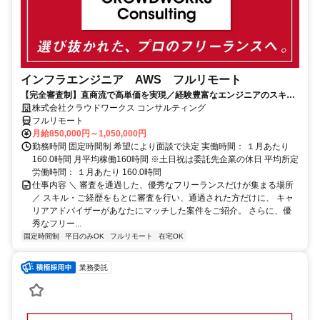
インフラエンジニア AWS フルリモート
【完全審査制】直商流で高単価を実現／経験豊富なエンジニアのスキル
に合致した案件を多数保有
株式会社クラウドワークス コンサルティング
フルリモート
月給850,000円～1,050,000円
勤務時間 固定時間制 希望により面談で決定 実働時間： １月あたり
160.0時間 月平均稼働160時間 ※土日祝は委託先企業の休日 平均所定
労働時間： １月あたり 160.0時間
仕事内容 ＼ 審査を通過した、優秀なフリーランスだけが集まる場所
／ スキル・ご経歴をもとに審査を行い、通過された方だけに、 キャ
リアアドバイザーがあなたにマッチした案件をご紹介。 さらに、優
秀なフリー...
固定時間制
平日のみOK
フルリモート
在宅OK
業務委託