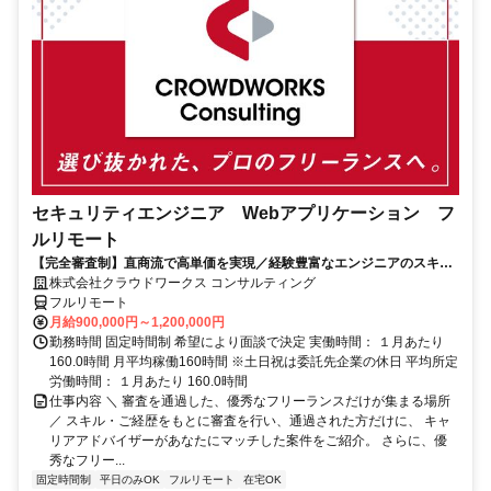
セキュリティエンジニア Webアプリケーション フ
ルリモート
【完全審査制】直商流で高単価を実現／経験豊富なエンジニアのスキル
に合致した案件を多数保有
株式会社クラウドワークス コンサルティング
フルリモート
月給900,000円～1,200,000円
勤務時間 固定時間制 希望により面談で決定 実働時間： １月あたり
160.0時間 月平均稼働160時間 ※土日祝は委託先企業の休日 平均所定
労働時間： １月あたり 160.0時間
仕事内容 ＼ 審査を通過した、優秀なフリーランスだけが集まる場所
／ スキル・ご経歴をもとに審査を行い、通過された方だけに、 キャ
リアアドバイザーがあなたにマッチした案件をご紹介。 さらに、優
秀なフリー...
固定時間制
平日のみOK
フルリモート
在宅OK