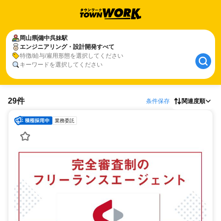
岡山県
備中呉妹駅
エンジニアリング・設計開発すべて
特徴/給与/雇用形態を選択してください
キーワードを選択してください
29件
条件保存
関連度順
業務委託