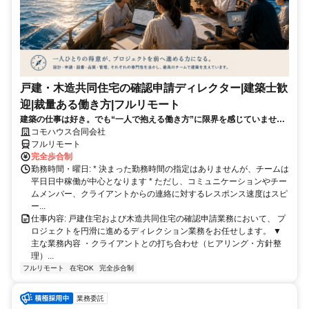
戸建・木造共同住宅の確認申請ディレクター|建築士歓
迎|裁量ある働き方|フルリモート
建築の仕事は好き。でも“一人で抱える働き方”に限界を感じていません
か？ 図面や法規チェックは専門チームへ。あなたは“プロジェクトを動
コモハウス合同会社
かす役割”に集中できます。
フルリモート
完全歩合制
勤務時間・曜日: * 決まった勤務時間の指定はありませんが、チームは
平日日中稼働が中心となります * ただし、コミュニケーションやチー
ムメンバー、クライアントからの連絡に対するレスポンス速度はスピ
ー...
仕事内容: 戸建住宅および木造共同住宅の確認申請業務において、 プ
ロジェクトを円滑に進めるディレクション業務をお任せします。 ▼
主な業務内容 ・クライアントとの打ち合わせ（ヒアリング・方針整
理）...
フルリモート
在宅OK
完全歩合制
業務委託