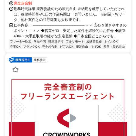
完全歩合制
勤務時間詳細 業務委託のため原則自由 ※納期を厳守していただけれ
ば、稼働時間帯や1日の作業時間は一切問いません。 ※副業・Wワー
ク、他社案件との並行稼働も大歓迎です。
仕事内容 ‥─────────────────── ＜＜ 安心＆働きやすさの
ポイント！ ＞＞ ◆営業ゼロ！安定した案件を継続的にお任せ ◆設立
40年・大手直取引の確かな安定基盤 ◆日本全国どこからでも...
フリーター歓迎
学歴不問
職場見学可
フルリモート
経験者歓迎
ネイルOK
在宅OK
ブランクOK
完全歩合制
ピアスOK
服装自由
ひげOK
髪型・髪色自由
業務委託