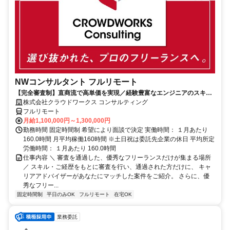
NWコンサルタント フルリモート
【完全審査制】直商流で高単価を実現／経験豊富なエンジニアのスキル
に合致した案件を多数保有
株式会社クラウドワークス コンサルティング
フルリモート
月給1,100,000円～1,300,000円
勤務時間 固定時間制 希望により面談で決定 実働時間： １月あたり
160.0時間 月平均稼働160時間 ※土日祝は委託先企業の休日 平均所定
労働時間： １月あたり 160.0時間
仕事内容 ＼ 審査を通過した、優秀なフリーランスだけが集まる場所
／ スキル・ご経歴をもとに審査を行い、通過された方だけに、 キャ
リアアドバイザーがあなたにマッチした案件をご紹介。 さらに、優
秀なフリー...
固定時間制
平日のみOK
フルリモート
在宅OK
業務委託