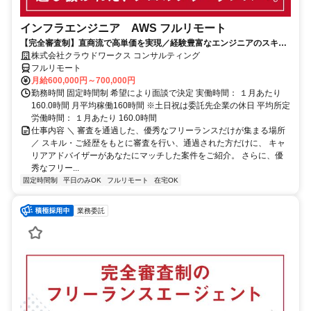
インフラエンジニア AWS フルリモート
【完全審査制】直商流で高単価を実現／経験豊富なエンジニアのスキル
に合致した案件を多数保有
株式会社クラウドワークス コンサルティング
フルリモート
月給600,000円～700,000円
勤務時間 固定時間制 希望により面談で決定 実働時間： １月あたり
160.0時間 月平均稼働160時間 ※土日祝は委託先企業の休日 平均所定
労働時間： １月あたり 160.0時間
仕事内容 ＼ 審査を通過した、優秀なフリーランスだけが集まる場所
／ スキル・ご経歴をもとに審査を行い、通過された方だけに、 キャ
リアアドバイザーがあなたにマッチした案件をご紹介。 さらに、優
秀なフリー...
固定時間制
平日のみOK
フルリモート
在宅OK
業務委託