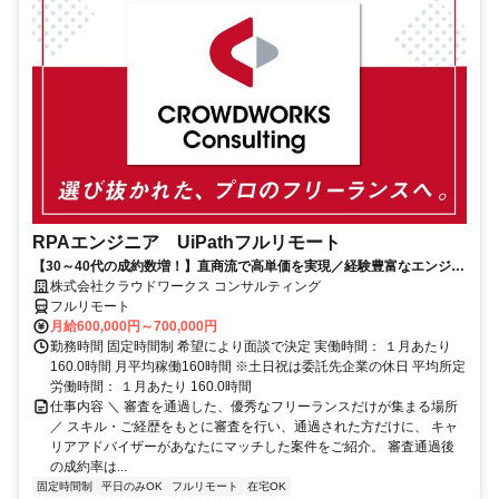
RPAエンジニア UiPathフルリモート
【30～40代の成約数増！】直商流で高単価を実現／経験豊富なエンジニ
アのスキルに合致した案件を多数保有
株式会社クラウドワークス コンサルティング
フルリモート
月給600,000円～700,000円
勤務時間 固定時間制 希望により面談で決定 実働時間： １月あたり
160.0時間 月平均稼働160時間 ※土日祝は委託先企業の休日 平均所定
労働時間： １月あたり 160.0時間
仕事内容 ＼ 審査を通過した、優秀なフリーランスだけが集まる場所
／ スキル・ご経歴をもとに審査を行い、通過された方だけに、 キャ
リアアドバイザーがあなたにマッチした案件をご紹介。 審査通過後
の成約率は...
固定時間制
平日のみOK
フルリモート
在宅OK