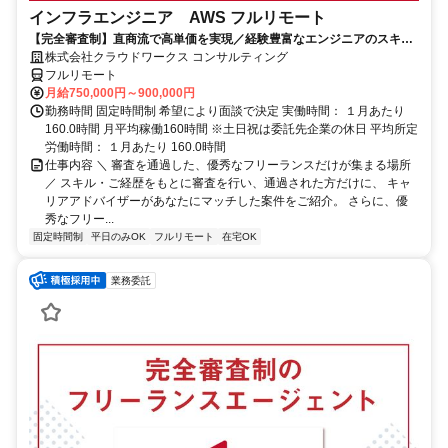
インフラエンジニア AWS フルリモート
【完全審査制】直商流で高単価を実現／経験豊富なエンジニアのスキル
に合致した案件を多数保有
株式会社クラウドワークス コンサルティング
フルリモート
月給750,000円～900,000円
勤務時間 固定時間制 希望により面談で決定 実働時間： １月あたり
160.0時間 月平均稼働160時間 ※土日祝は委託先企業の休日 平均所定
労働時間： １月あたり 160.0時間
仕事内容 ＼ 審査を通過した、優秀なフリーランスだけが集まる場所
／ スキル・ご経歴をもとに審査を行い、通過された方だけに、 キャ
リアアドバイザーがあなたにマッチした案件をご紹介。 さらに、優
秀なフリー...
固定時間制
平日のみOK
フルリモート
在宅OK
業務委託