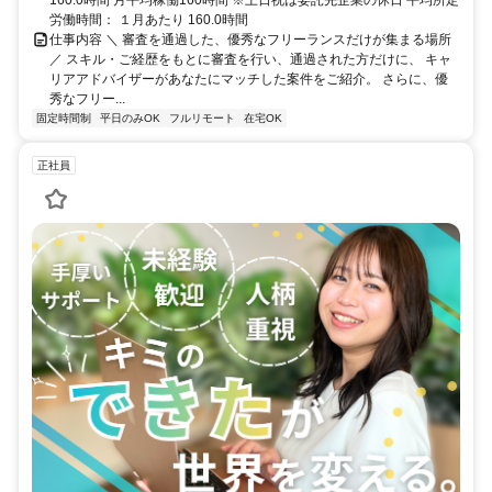
160.0時間 月平均稼働160時間 ※土日祝は委託先企業の休日 平均所定
労働時間： １月あたり 160.0時間
仕事内容 ＼ 審査を通過した、優秀なフリーランスだけが集まる場所
／ スキル・ご経歴をもとに審査を行い、通過された方だけに、 キャ
リアアドバイザーがあなたにマッチした案件をご紹介。 さらに、優
秀なフリー...
固定時間制
平日のみOK
フルリモート
在宅OK
正社員