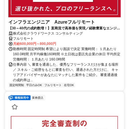
インフラエンジニア Azureフルリモート
【30～40代の成約数増！】直商流で高単価を実現／経験豊富なエンジニ
アのスキルに合致した案件を多数保有
株式会社クラウドワークス コンサルティング
フルリモート
月給600,000円～800,000円
勤務時間 固定時間制 希望により面談で決定 実働時間： １月あたり
160.0時間 月平均稼働160時間 ※土日祝は委託先企業の休日 平均所定
労働時間： １月あたり 160.0時間
仕事内容 ＼ 審査を通過した、優秀なフリーランスだけが集まる場所
／ スキル・ご経歴をもとに審査を行い、通過された方だけに、 キャ
リアアドバイザーがあなたにマッチした案件をご紹介。 審査通過後
の成約率は...
固定時間制
平日のみOK
フルリモート
在宅OK
業務委託