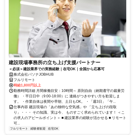
建設現場事務所の立ち上げ支援パートナー
＜必須＞建設業界での実務経験｜在宅OK｜全国から応募可
株式会社パソナJOBHUB
フルリモート
時給1,800円以上
勤務時間詳細 月間稼働目安：10時間～ 原則自由（納期遵守の裁量労
働） ・平日日中（9:00-18:00）に 連絡がつきやすい方を歓迎しま
す。 ・作業自体は夜間や早朝、土日もOK。 ・「週3日」「午...
仕事内容 建設現場の「あの独特な空気感」や 「立ち上げの段取
り」・・・ その知識、実は今、 ものすごく求められています！ ＜こ
の求人のアピールポイント＞ ■ 建設業界の経験が活かせる ■ リモート
可...
フルリモート
経験者歓迎
在宅OK