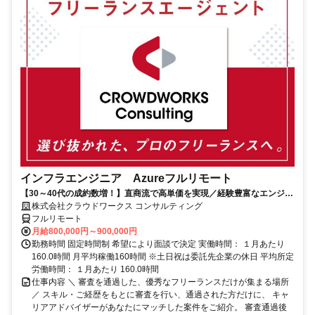
インフラエンジニア Azureフルリモート
【30～40代の成約数増！】直商流で高単価を実現／経験豊富なエンジニ
アのスキルに合致した案件を多数保有
株式会社クラウドワークス コンサルティング
フルリモート
月給800,000円～900,000円
勤務時間 固定時間制 希望により面談で決定 実働時間： １月あたり
160.0時間 月平均稼働160時間 ※土日祝は委託先企業の休日 平均所定
労働時間： １月あたり 160.0時間
仕事内容 ＼ 審査を通過した、優秀なフリーランスだけが集まる場所
／ スキル・ご経歴をもとに審査を行い、通過された方だけに、 キャ
リアアドバイザーがあなたにマッチした案件をご紹介。 審査通過後