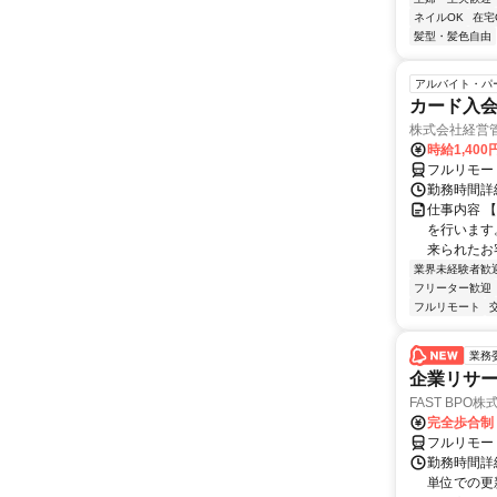
ネイルOK
在宅
髪型・髪色自由
アルバイト・パ
カード入
株式会社経営
時給1,400
フルリモー
勤務時間詳細
仕事内容 
を行います
来られたお
業界未経験者歓
フリーター歓迎
フルリモート
業務
企業リサー
FAST BPO株
完全歩合制
フルリモー
勤務時間詳細
単位での更