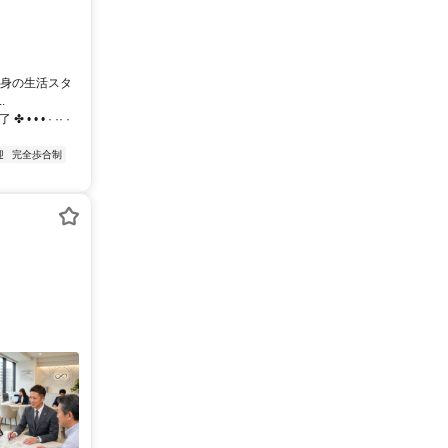
自身の生活スタ
.
• · ·· ·
迎
完全歩合制