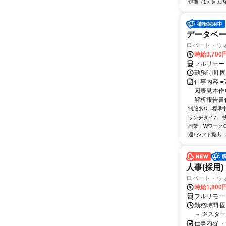
短期（1ヵ月以
データベ
ロバート・ウ
時給3,70
フルリモー
勤務時間 固
仕事内容 ●
図表見本作
解析報告書作
制服あり
標準
ランチタイム
副業・WワークO
週1シフト提出
人事(採用)
ロバート・ウ
時給1,80
フルリモー
勤務時間 
～ ※スタ
仕事内容 