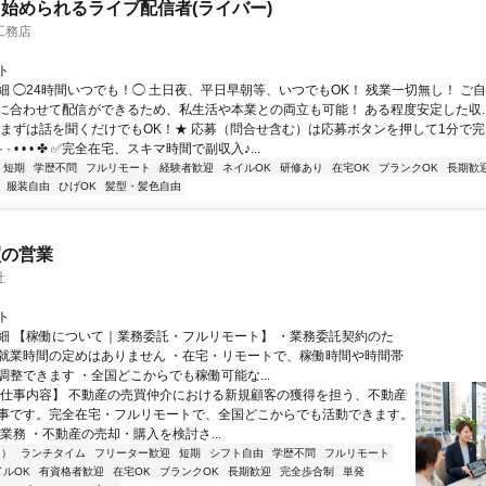
始められるライブ配信者(ライバー)
工務店
ト
細 ◯24時間いつでも！◯ 土日夜、平日早朝等、いつでもOK！ 残業一切無し！ ご
に合わせて配信ができるため、私生活や本業との両立も可能！ ある程度安定した収..
まずは話を聞くだけでもOK！★ 応募（問合せ含む）は応募ボタンを押して1分で完了 ✤ • • 
· · • • • ✤ ✅完全在宅、スキマ時間で副収入♪...
短期
学歴不問
フルリモート
経験者歓迎
ネイルOK
研修あり
在宅OK
ブランクOK
長期歓
服装自由
ひげOK
髪型・髪色自由
買の営業
社
ト
細 【稼働について｜業務委託・フルリモート】 ・業務委託契約のた
就業時間の定めはありません ・在宅・リモートで、稼働時間や時間帯
調整できます ・全国どこからでも稼働可能な...
【仕事内容】 不動産の売買仲介における新規顧客の獲得を担う、不動産
事です。完全在宅・フルリモートで、全国どこからでも活動できます。
業務 ・不動産の売却・購入を検討さ...
内）
ランチタイム
フリーター歓迎
短期
シフト自由
学歴不問
フルリモート
イルOK
有資格者歓迎
在宅OK
ブランクOK
長期歓迎
完全歩合制
単発