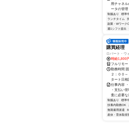
用チャネル
ータの管理 
制服あり
標準
ランチタイム
副業・WワークO
週1シフト提出
購買経理
ロバート・ウ
時給1,80
フルリモー
勤務時間 
２：００～
タート日相
仕事内容 
・支払い管
査に必要な書
制服あり
標準
扶養内勤務OK
無期雇用派遣
産休・育休取得