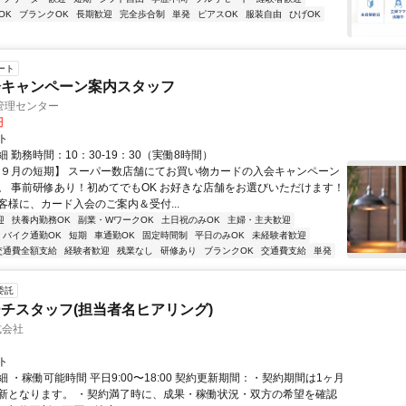
OK
ブランクOK
長期歓迎
完全歩合制
単発
ピアスOK
服装自由
ひげOK
ート
会キャンペーン案内スタッフ
管理センター
円
ト
 勤務時間：10：30-19：30（実働8時間）
【９月の短期】 スーパー数店舗にてお買い物カードの入会キャンペーン
。 事前研修あり！初めてでもOK お好きな店舗をお選びいただけます！
客様に、カード入会のご案内＆受付...
迎
扶養内勤務OK
副業・WワークOK
土日祝のみOK
主婦・主夫歓迎
バイク通勤OK
短期
車通勤OK
固定時間制
平日のみOK
未経験者歓迎
交通費全額支給
経験者歓迎
残業なし
研修あり
ブランクOK
交通費支給
単発
委託
チスタッフ(担当者名ヒアリング)
式会社
ト
 ・稼働可能時間 平日9:00〜18:00 契約更新期間：・契約期間は1ヶ月
新となります。 ・契約満了時に、成果・稼働状況・双方の希望を確認