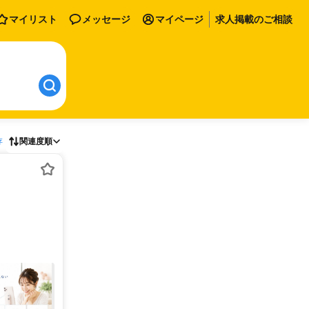
マイリスト
メッセージ
マイページ
求人掲載のご相談
存
関連度順