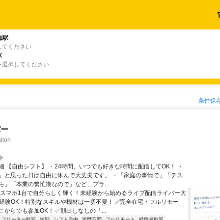
知駅
してください
K
を選択してください
条件保
バー
tion
ト
細 【自由シフト】 ・24時間、いつでも好きな時間に配信してOK！ ・
」と思った日は自由に休んで大丈夫です。 ・「家庭の事情で」「テス
ら」「本業の繁忙期なので」など、プラ...
＼スマホ1台で自分らしく輝く！未経験から始めるライブ配信ライバー大
未経験OK！特別なスキルや機材は一切不要！ ✅完全在宅・フルリモー
からでも参加OK！ ✅顔出しなしの「...
フリーター歓迎
短期
シフト自由
学歴不問
フルリモート
経験者歓迎