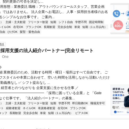
、契約更新の可否を決定し...
雇用形態：業務委託 職種：アウトバウンドコールスタッフ、営業企画
」ではありません。 法人企業へお電話し、 人事・採用担当者様のお名
シンプルなお仕事です。 ご案内...
内）
主婦・主夫歓迎
フリーター歓迎
短期
シフト自由
学歴不問
固定時間制
ネイルOK
在宅OK
ブランクOK
長期歓迎
完全歩合制
単発
短期（1ヵ月以内）
自由
ひげOK
髪型・髪色自由
委託
採用支援の法人紹介パートナー|完全リモート
 One
ト
細 業務委託のため、活動する時間・曜日・場所はすべて自由です。 ご
フスタイルや本業に合わせて、空いた時間を活用しながら活動いただけ
出勤義務なし ✅ シフト提出なし ...
＼ 経営者とのつながりを 企業支援に生かせる仕事 ／
━━━━━━━━━━━━━ 「採用に困っている企業」と 「Gate
なぐ仕事です。 「法人紹介パートナー」の募集...
内）
主婦・主夫歓迎
フリーター歓迎
短期
学歴不問
即日勤務OK
職場見学可
ート
経験者歓迎
ネイルOK
有資格者歓迎
在宅OK
ブランクOK
タッフ
長期歓迎
完全歩合制
単発
短期（1ヵ月以内）
ピアスOK