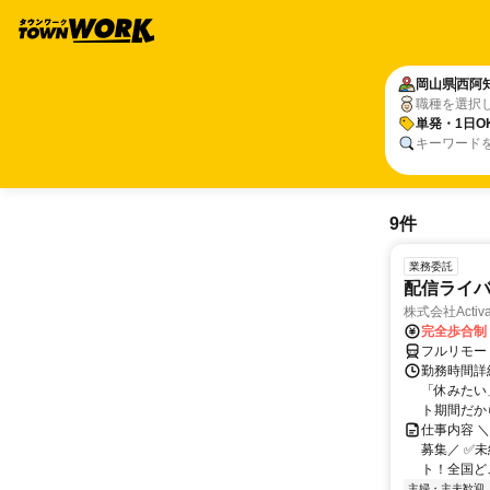
岡山県
西阿
職種を選択
単発・1日O
キーワード
9件
業務委託
配信ライ
株式会社Activa
完全歩合制
フルリモー
勤務時間詳
「休みたい
ト期間だか
仕事内容 
募集／ ✅
ト！全国どこ
主婦・主夫歓迎