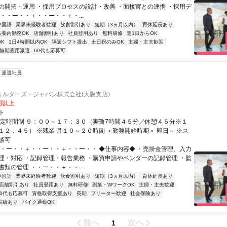
の開拓・運用 ・採用プロセスの設計・改善 ・面接官との連携 ・採用デ
・・ー・・＋・・ー・・＋・...
中国語
業界未経験者歓迎
飲食割引あり
短期（3ヵ月以内）
育休延長あり
扶養内勤務OK
店舗割引あり
社員登用あり
無料研修
週1日からOK
K
1日4時間以内OK
隔週シフト提出
土日祝のみOK
主婦・主夫歓迎
無期雇用派遣
60代も応募可
派遣社員
ォルターズ・ジャパン株式会社(大阪支店)
0円以上
ト
固定時間制 ９：００～１７：３０（実働7時間４５分／休憩４５分※１
１２：４５） ※残業 月１０～２０時間 ＜勤務開始時期＞ 即日～ ※ス
談可
・・ー・・＋・・ー・・＋・・ー・・ ◆仕事内容◆ ・売掛金管理、入力
理・対応 ・記録管理・報告業務 ・購買申請やベンダーの記録管理 ・監
類の管理 ・・ー・・＋・・...
中国語
業界未経験者歓迎
飲食割引あり
短期（3ヵ月以内）
育休延長あり
店舗割引あり
社員登用あり
無料研修
副業・WワークOK
主婦・主夫歓迎
60代も応募可
資格取得支援あり
長期
フリーター歓迎
社会保険あり
実績あり
バイク通勤OK
前へ
次へ
1