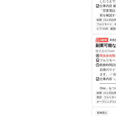
したうえで
仕事内容 
「営業電話
前を確認する
短期（3ヵ月以
フルリモート
ピアスOK
服装
業務
副業可能な
株式会社Gate
完全歩合制
フルリモー
勤務時間詳
自身のライ
ます。 ✅ 
仕事内容 
━━━━━
One」をつ
短期（3ヵ月以
英語
フルリモ
オープニングス
業務委託