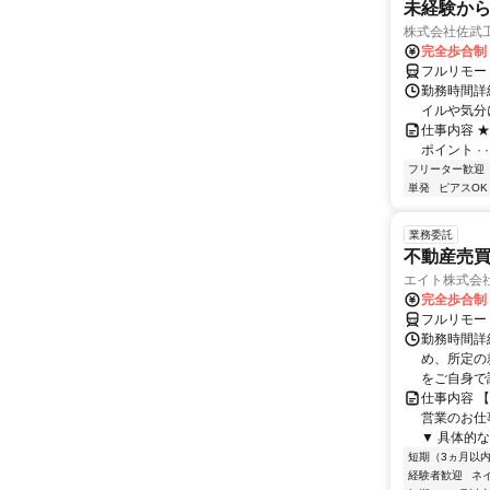
未経験から
株式会社佐武
完全歩合制
フルリモー
勤務時間詳
イルや気分
仕事内容 ★
ポイント · ·
フリーター歓迎
単発
ピアスOK
業務委託
不動産売
エイト株式会
完全歩合制
フルリモー
勤務時間詳
め、所定の
をご自身で
仕事内容 
営業のお仕
▼ 具体的な
短期（3ヵ月以
経験者歓迎
ネ