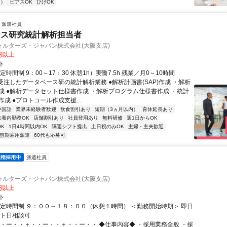
内）
ピアスOK
ひげOK
派遣社員
ース研究統計解析担当者
ォルターズ・ジャパン株式会社(大阪支店)
0円以上
ト
定時間制 9：00～17：30 休憩1h）実働7.5h 残業／月0～10時間
受注したデータベース研の統計解析業務 ●解析計画書(SAP)作成 ・解析
成 ●解析データセット仕様書作成 ・解析プログラム仕様書作成 ・統計
成 ●プロトコール作成支援...
中国語
業界未経験者歓迎
飲食割引あり
短期（3ヵ月以内）
育休延長あり
扶養内勤務OK
店舗割引あり
社員登用あり
無料研修
週1日からOK
K
1日4時間以内OK
隔週シフト提出
土日祝のみOK
主婦・主夫歓迎
無期雇用派遣
60代も応募可
派遣社員
ォルターズ・ジャパン株式会社(大阪支店)
0円以上
ト
固定時間制 ９：００～１８：００（休憩１時間） ＜勤務開始時期＞ 即日
ート日相談可
・・ー・・＋・・ー・・＋・・ー・・ ◆仕事内容◆ ・採用業務全般 ・採