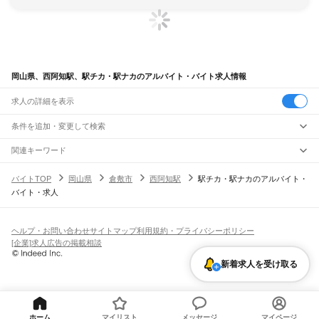
岡山県、西阿知駅、駅チカ・駅ナカのアルバイト・バイト求人情報
求人の詳細を表示
条件を追加・変更して検索
市区町村を追加・変更
関連キーワード
完全在宅ワーク 全国
シール貼り 在宅
現在地周辺
ガチャガチャ
犬カフェ
岡山県
駅を追加・変更
バイトTOP
岡山県
倉敷市
西阿知駅
駅チカ・駅ナカのアルバイト・
岡山県
すべて
バイト・求人
岡山市
すべて
職種を追加・変更
JR山陽本線(姫路～岡山)
北区
中区
東区
南区
三石駅
吉永駅
和気駅
熊山駅
万富駅
瀬戸駅
上道駅
東岡山駅
高島駅
西川原駅
岡山駅
飲食・フードサービス
倉敷市
津山市
玉野市
笠岡市
井原市
総社市
高梁市
新見市
備前市
瀬戸内市
赤磐市
特徴を追加・変更
飲食・フードサービス
すべて
ヘルプ・お問い合わせ
サイトマップ
利用規約・プライバシーポリシー
JR山陽本線(岡山～三原)
真庭市
美作市
浅口市
和気郡
都窪郡
浅口郡
小田郡
真庭郡
苫田郡
勝田郡
英田郡
ホールスタッフ
キッチンスタッフ
皿洗い・洗い場
精肉・鮮魚加工
給食調理
人気
[企業]求人広告の掲載相談
岡山駅
北長瀬駅
庭瀬駅
中庄駅
倉敷駅
西阿知駅
新倉敷駅
金光駅
鴨方駅
里庄駅
笠岡駅
久米郡
加賀郡
雇用形態を追加・変更
パン屋（ベーカリー）
フードカウンター販売員
バー（BAR）・バーテンダー
日払いOK
高校生歓迎
学生歓迎
深夜の仕事
髪型・髪色自由
ひげOK
ネイルOK
飲食店補助（開店・閉店準備）
飲食店（店長・マネージャー）
新着求人を受け取る
JR赤穂線
ピアスOK
アルバイト・パート
履歴書不要
オープニングスタッフ
留学生・外国人活躍中
都道府県を変更
営業・販売
寒河駅
日生駅
伊里駅
備前片上駅
西片上駅
伊部駅
香登駅
長船駅
邑久駅
大富駅
勤務期間
正社員
西大寺駅
大多羅駅
東岡山駅
高島駅
西川原駅
岡山駅
営業・販売
すべて
短期
契約社員
単発・1日OK
長期
期間限定（春夏冬休み等）
営業
テレフォンアポインター（テレアポ）
ルートセールス
コンビニ
シフト
派遣社員
JR姫新線(佐用～新見)
フードカウンター販売員
アパレル
家電量販店・携帯販売（携帯ショップ）
土日祝のみOK
業務委託
平日のみOK
週1日からOK
週2・3日からOK
週4日以上OK
ホーム
マイリスト
メッセージ
マイページ
美作土居駅
美作江見駅
楢原駅
林野駅
勝間田駅
西勝間田駅
美作大崎駅
東津山駅