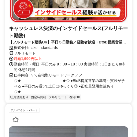
キャッシュレス決済のインサイドセールス(フルリモー
ト勤務)
【フルリモート勤務OK】平日５日勤務／経験者歓迎・BtoB提案営業で
スキルアップ
株式会社make standards
フルリモート
時給1,600円以上
勤務時間・曜日: 平日のみ 9：00～18：00 実働時間：1日あたり8時
間 休憩1時間
仕事内容: ＼＼在宅型リモートワーク ／／
◇★───────────────★◇ ●BtoB提案営業の基礎～実践が学
べる ●平日のみ週5で土日はゆっくり◎ ●正社員登用実績あり
◇★───────...
社員登用あり
固定時間制
フルリモート
在宅OK
アルバイト・パート