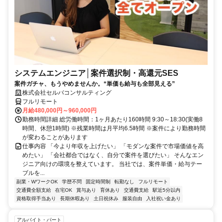
システムエンジニア│案件選択制・高還元SES
案件ガチャ、もうやめませんか。“単価も給与も全部見える”
株式会社セルバコンサルティング
フルリモート
月給480,000円～960,000円
勤務時間詳細 総労働時間：1ヶ月あたり160時間 9:30～18:30(実働8
時間、休憩1時間) ※残業時間は月平均6.5時間 ※案件により勤務時間
が変わることがあります
仕事内容 「今より年収を上げたい」 「モダンな案件で市場価値を高
めたい」 「会社都合ではなく、自分で案件を選びたい」 そんなエン
ジニア向けの環境を整えています。 当社では、案件単価・給与テー
ブルを...
副業・WワークOK
学歴不問
固定時間制
転勤なし
フルリモート
交通費全額支給
在宅OK
賞与あり
育休あり
交通費支給
駅近5分以内
資格取得手当あり
長期休暇あり
土日祝休み
服装自由
入社祝い金あり
アルバイト・パート