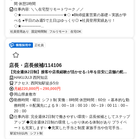
間 休憩1時間
仕事内容: ＼＼在宅型リモートワーク ／／
◇★───────────────★◇ ●BtoB提案営業の基礎～実践が学
べる ●平日のみ週5で土日はゆっくり◎ ●社員登用実績あり！
◇★───────...
社員登用あり
固定時間制
フルリモート
在宅OK
正社員
店長・店長候補/114106
【完全週休2日制】接客や店長経験が活かせる♪1年を目安に店舗の舵取
りを担う店長候補のお仕事です✨
HAKUJUJI 西阿知店
アクセス: 西阿知駅徒歩5分
月給220,000円～290,000円
岡山県倉敷市
勤務時間・曜日: シフト制 実働：8時間 休憩時間：60分 ＜基本的な勤
務時間＞※配属先による 9：00～18：00 10：00～19：00 11：00～
20：00
仕事内容: 完全週休2日制で働きやすい環境✨ 店長候補としてステップ
アップ ◆完全週休2日制の環境 しっかり休める体制があり プライベ
ートも充実します✨ ◆充実した手当と制度 家族手当や住宅手当...
駅近5分以内
シフト制