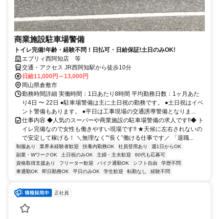
商業施設駐車場警備
トイレ完備!年齢・経験不問！日払可・日給保証!土日のみOK!
エブリィ西阿知店 等
交通・アクセス JR西阿知駅から徒歩10分
日給11,000円～13,000円
岡山県倉敷市
勤務時間詳細 実働時間：1日あたり8時間 平均勤務日数：1ヶ月あた
り4日 〜 22日 ●駐車場警備は主に土日祝の勤務です。 ●土日祝はイベ
ント警備もあります。 ●平日は工事現場の交通誘導警備となりま...
仕事内容 ◆人気のスーパーや商業施設の駐車場警備の求人です!!◆ ト
イレ完備なので女性も働きやすい現場です!! ★天候に左右されないの
で安定して稼げる！ ＼無理なく”“長く”働ける仕事です／ 「退職...
制服あり
業界未経験者歓迎
扶養内勤務OK
社員登用あり
週1日からOK
副業・WワークOK
土日祝のみOK
主婦・主夫歓迎
60代も応募可
資格取得支援あり
フリーター歓迎
バイク通勤OK
シフト自由
学歴不問
車通勤OK
即日勤務OK
平日のみOK
学生歓迎
転勤なし
経験不問
正社員