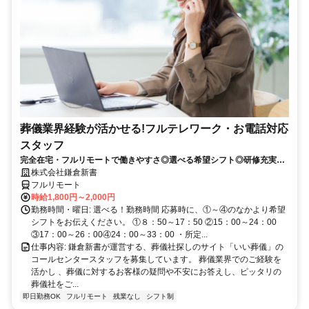
葬儀業界経験が活かせる!フルテレワーク・お電話対応
スタッフ
完全在宅・フルリモートで働きやすさ◎選べる希望シフト◎研修充実だ
から未経験でも安心！平日休みありの完全週休2日制で充実のワークラ
株式会社鎌倉新書
イフバランス！
フルリモート
時給1,800円～2,000円
勤務時間・曜日: 選べる！勤務時間 応募時に、①～④のなかより希望
シフトをお伝えください。 ①８：50～17：50 ②15：00～24：00
③17：00～26：00④24：00～33：00 ・所定...
仕事内容: 鎌倉新書が運営する、葬儀社探しのサイト「いい葬儀」の
コールセンタースタッフを募集しています。 葬儀業界でのご経験を
活かし 、葬儀に対するお客様の疑問や不安にお答えし、ピッタリの
葬儀社をご...
即日勤務OK
フルリモート
残業なし
シフト制