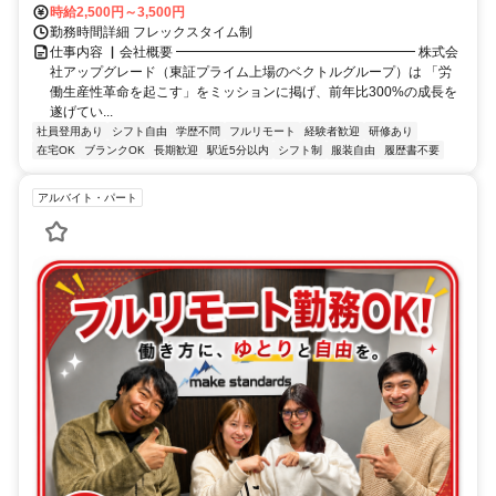
時給2,500円～3,500円
勤務時間詳細 フレックスタイム制
仕事内容 ▏会社概要 ━━━━━━━━━━━━━━━━━━ 株式会
社アップグレード（東証プライム上場のベクトルグループ）は 「労
働生産性革命を起こす」をミッションに掲げ、前年比300%の成長を
遂げてい...
社員登用あり
シフト自由
学歴不問
フルリモート
経験者歓迎
研修あり
在宅OK
ブランクOK
長期歓迎
駅近5分以内
シフト制
服装自由
履歴書不要
アルバイト・パート