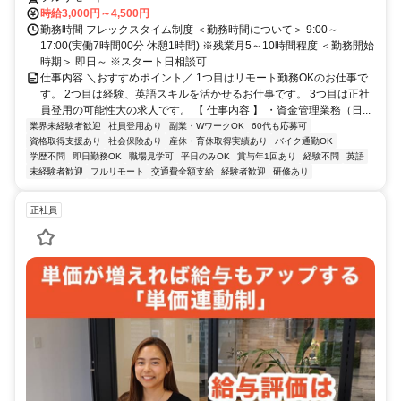
時給3,000円～4,500円
勤務時間 フレックスタイム制度 ＜勤務時間について＞ 9:00～
17:00(実働7時間00分 休憩1時間) ※残業月5～10時間程度 ＜勤務開始
時期＞ 即日～ ※スタート日相談可
仕事内容 ＼おすすめポイント／ 1つ目はリモート勤務OKのお仕事で
す。 2つ目は経験、英語スキルを活かせるお仕事です。 3つ目は正社
員登用の可能性大の求人です。 【 仕事内容 】 ・資金管理業務（日...
業界未経験者歓迎
社員登用あり
副業・WワークOK
60代も応募可
資格取得支援あり
社会保険あり
産休・育休取得実績あり
バイク通勤OK
学歴不問
即日勤務OK
職場見学可
平日のみOK
賞与年1回あり
経験不問
英語
未経験者歓迎
フルリモート
交通費全額支給
経験者歓迎
研修あり
正社員