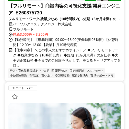
【フルリモート】商談内容の可視化支援/開発エンジニ
ア_E260875730
フルリモートワーク/残業少なめ（10時間以内）/短期（3か月未満）のお
仕事/大手SI企業勤務/今までのご経験を活かして、更なるキャリアアップ
パーソルクロステクノロジー株式会社
を目指せます
フルリモート
時給3,000円～3,300円
【勤務時間】 【勤務時間】09:00〜18:00(実働時間08時間) 【休憩時
間】12:00〜13:00 【残業】月10時間程度
【仕事内容】 ＼この求人のおすすめポイント／ ◆フルリモートワー
ク ◆残業少なめ（10時間以内） ◆短期（3か月未満）のお仕事 ◆大
手SI企業勤務 ◆今までのご経験を活かして、更なるキャリアアップを
目...
産休・育休取得実績あり
短期
即日勤務OK
固定時間制
フルリモート
社会保険完備
在宅OK
育休あり
交通費支給
駅近5分以内
育児サポートあり
アルバイト・パート