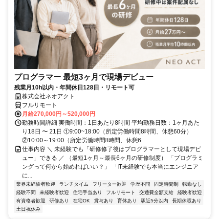
プログラマー 最短3ヶ月で現場デビュー
残業月10h以内・年間休日128日・リモート可
株式会社ネオアクト
フルリモート
月給270,000円～520,000円
勤務時間詳細 実働時間：1日あたり8時間 平均勤務日数：1ヶ月あた
り18日 〜 21日 ①9:00~18:00（所定労働時間8時間、休憩60分）
②10:00～19:00（所定労働時間8時間、休憩6...
仕事内容 ＼ 未経験でも「研修修了後はプログラマーとして現場デビ
ュー」できる ／ （最短1ヶ月～最長6ヶ月の研修制度） 「プログラミ
ングって何から始めればいい？」 「IT未経験でも本当にエンジニア
に...
業界未経験者歓迎
ランチタイム
フリーター歓迎
学歴不問
固定時間制
転勤なし
経験不問
未経験者歓迎
住宅手当あり
フルリモート
交通費全額支給
経験者歓迎
有資格者歓迎
研修あり
在宅OK
賞与あり
育休あり
駅近5分以内
長期休暇あり
土日祝休み