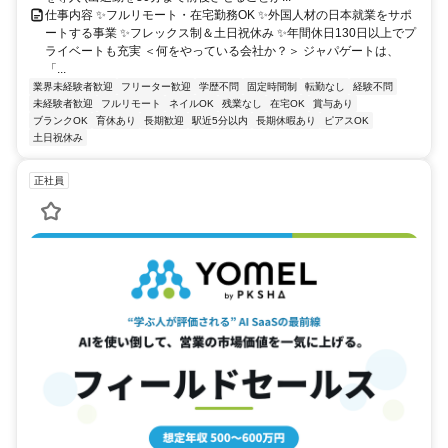
仕事内容 ✨フルリモート・在宅勤務OK ✨外国人材の日本就業をサポ
ートする事業 ✨フレックス制＆土日祝休み ✨年間休日130日以上でプ
ライベートも充実 ＜何をやっている会社か？＞ ジャパゲートは、
「...
業界未経験者歓迎
フリーター歓迎
学歴不問
固定時間制
転勤なし
経験不問
未経験者歓迎
フルリモート
ネイルOK
残業なし
在宅OK
賞与あり
ブランクOK
育休あり
長期歓迎
駅近5分以内
長期休暇あり
ピアスOK
土日祝休み
正社員