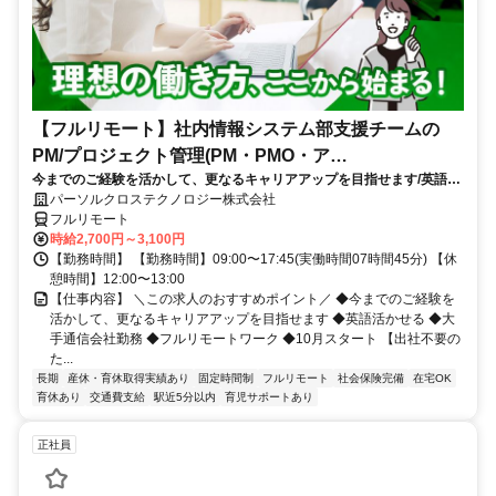
【フルリモート】社内情報システム部支援チームの
PM/プロジェクト管理(PM・PMO・ア
今までのご経験を活かして、更なるキャリアアップを目指せます/英語活
シ)_N260774362
かせる/大手通信会社勤務/フルリモートワーク/10月スタート
パーソルクロステクノロジー株式会社
フルリモート
時給2,700円～3,100円
【勤務時間】 【勤務時間】09:00〜17:45(実働時間07時間45分) 【休
憩時間】12:00〜13:00
【仕事内容】 ＼この求人のおすすめポイント／ ◆今までのご経験を
活かして、更なるキャリアアップを目指せます ◆英語活かせる ◆大
手通信会社勤務 ◆フルリモートワーク ◆10月スタート 【出社不要の
た...
長期
産休・育休取得実績あり
固定時間制
フルリモート
社会保険完備
在宅OK
育休あり
交通費支給
駅近5分以内
育児サポートあり
正社員