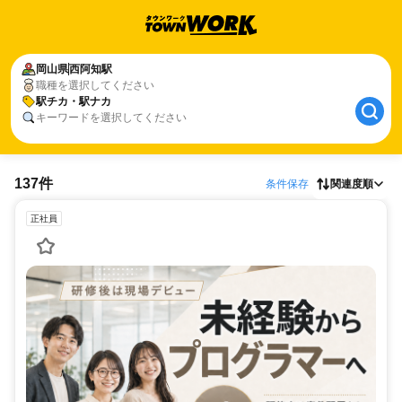
岡山県
西阿知駅
職種を選択してください
駅チカ・駅ナカ
キーワードを選択してください
137件
条件保存
関連度順
正社員