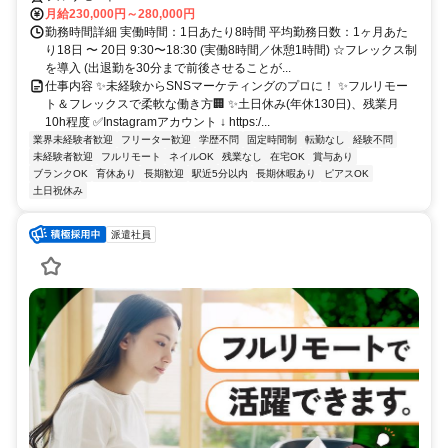
月給230,000円～280,000円
勤務時間詳細 実働時間：1日あたり8時間 平均勤務日数：1ヶ月あた
り18日 〜 20日 9:30〜18:30 (実働8時間／休憩1時間) ☆フレックス制
を導入 (出退勤を30分まで前後させることが...
仕事内容 ✨未経験からSNSマーケティングのプロに！ ✨フルリモー
ト＆フレックスで柔軟な働き方🏢 ✨土日休み(年休130日)、残業月
10h程度 ✅Instagramアカウント ↓ https:/...
業界未経験者歓迎
フリーター歓迎
学歴不問
固定時間制
転勤なし
経験不問
未経験者歓迎
フルリモート
ネイルOK
残業なし
在宅OK
賞与あり
ブランクOK
育休あり
長期歓迎
駅近5分以内
長期休暇あり
ピアスOK
土日祝休み
派遣社員