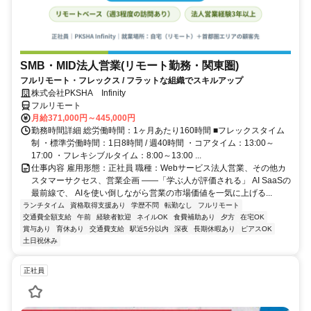
SMB・MID法人営業(リモート勤務・関東圏)
フルリモート・フレックス / フラットな組織でスキルアップ
株式会社PKSHA Infinity
フルリモート
月給371,000円～445,000円
勤務時間詳細 総労働時間：1ヶ月あたり160時間 ■フレックスタイム
制 ・標準労働時間：1日8時間 / 週40時間 ・コアタイム：13:00～
17:00 ・フレキシブルタイム：8:00～13:00 ...
仕事内容 雇用形態：正社員 職種：Webサービス法人営業、その他カ
スタマーサクセス、営業企画 ――「学ぶ人が評価される」 AI SaaSの
最前線で、 AIを使い倒しながら営業の市場価値を一気に上げる...
ランチタイム
資格取得支援あり
学歴不問
転勤なし
フルリモート
交通費全額支給
午前
経験者歓迎
ネイルOK
食費補助あり
夕方
在宅OK
賞与あり
育休あり
交通費支給
駅近5分以内
深夜
長期休暇あり
ピアスOK
土日祝休み
正社員