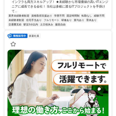
インフラも両方スキルアップ！ ★未経験から市場価値の高いITエンジ
ニアに成長できる会社！ 当社は多岐に渡るITプロジェクトを手掛け
て...
業界未経験者歓迎
資格取得支援あり
学歴不問
固定時間制
転勤なし
経験不問
未経験者歓迎
住宅手当あり
フルリモート
研修あり
賞与あり
育休あり
交通費支給
駅近5分以内
土日祝休み
服装自由
派遣社員