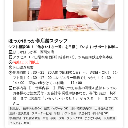
ほっかほっか亭店舗スタッフ
シフト相談OK！「働きやすさ一番」を目指しています♪サポート体制抜
群で未経験も安心して働ける環境★
ほっかほっか亭 西阿知店
アクセス ＪＲ山陽本線 西阿知徒歩約7分、水島臨海鉄道水島本線 球
場前（岡山県）徒歩約26分、水島臨海鉄道水島本線 西富井徒歩約27
時給1,050円以上
分 西阿知駅より徒歩5分
岡山県倉敷市
勤務時間 9：30～21：30の間で応相談 1日3h～、週3日～OK！ 【シ
フト例】 9：30～17：00 …レギュラー勤務でしっかり！ 9：30～
14：00 …家族の出かけている間に。 17：00...
仕事内容 【… 仕事内容 …】 厨房でのお弁当の調理＆盛付 レジでの
お客様のご注文受付・お会計等 調理や接客など、専門知識は一切不
要！ まずは笑顔で「いらっしゃいませ！」 からスタート！ まずはで
き...
制服あり
扶養内勤務OK
副業・WワークOK
1日4時間以内OK
土日祝のみOK
主婦・主夫歓迎
フリーター歓迎
早朝
シフト自由
学歴不問
平日のみOK
学生歓迎
未経験者歓迎
午前
夜間
夕方
ブランクOK
まかないあり
長期歓迎
フルタイム歓迎