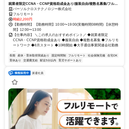
就業者限定CCNA・CCNP資格助成金あり/服装自由/複数名募集/フルリ
モートワーク/8月スタート/10時開始/大手通信事業関連会社勤務
パーソルクロステクノロジー株式会社
フルリモート
時給2,200円
【勤務時間】 【勤務時間】10:00〜19:00(実働時間08時間) 【休憩時
間】12:00〜13:00
【仕事内容】 ＼この求人のおすすめポイント／ ◆就業者限定
CCNA・CCNP資格助成金あり ◆服装自由 ◆複数名募集 ◆フルリモ
ートワーク ◆8月スタート ◆10時開始 ◆大手通信事業関連会社勤務
...
長期
産休・育休取得実績あり
固定時間制
フルリモート
社会保険完備
在宅OK
育休あり
交通費支給
駅近5分以内
育児サポートあり
派遣社員