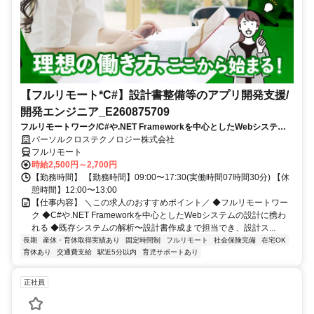
【フルリモート*C#】設計書整備等のアプリ開発支援/
開発エンジニア_E260875709
フルリモートワーク/C#や.NET Frameworkを中心としたWebシステム
の設計に携われる/既存システムの解析〜設計書作成まで担当でき、設計
パーソルクロステクノロジー株式会社
スキルを磨ける
フルリモート
時給2,500円～2,700円
【勤務時間】 【勤務時間】09:00〜17:30(実働時間07時間30分) 【休
憩時間】12:00〜13:00
【仕事内容】 ＼この求人のおすすめポイント／ ◆フルリモートワー
ク ◆C#や.NET Frameworkを中心としたWebシステムの設計に携わ
れる ◆既存システムの解析〜設計書作成まで担当でき、設計ス...
長期
産休・育休取得実績あり
固定時間制
フルリモート
社会保険完備
在宅OK
育休あり
交通費支給
駅近5分以内
育児サポートあり
正社員