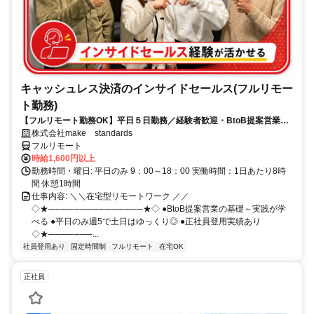
キャッシュレス決済のインサイドセールス(フルリモー
ト勤務)
【フルリモート勤務OK】平日５日勤務／経験者歓迎・BtoB提案営業で
スキルアップ
株式会社make standards
フルリモート
時給1,600円以上
勤務時間・曜日: 平日のみ 9：00～18：00 実働時間：1日あたり8時
間 休憩1時間
仕事内容: ＼＼在宅型リモートワーク ／／
◇★───────────────★◇ ●BtoB提案営業の基礎～実践が学
べる ●平日のみ週5で土日はゆっくり◎ ●正社員登用実績あり
◇★───────...
社員登用あり
固定時間制
フルリモート
在宅OK
正社員