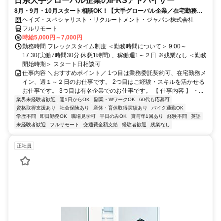
日系大手グローバル企業のIFRSアドバイザー
8月・9月・10月スタート相談OK！【大手グローバル企業／在宅勤務メ
イン／週1～2日勤務】IFRSアドバイザー
ヘイズ・スペシャリスト・リクルートメント・ジャパン株式会社
フルリモート
時給5,000円～7,000円
勤務時間 フレックスタイム制度 ＜勤務時間について＞ 9:00～
17:30(実働7時間30分 休憩1時間) 、稼働週1～２日 ※残業なし ＜勤務
開始時期＞ スタート日相談可
仕事内容 ＼おすすめポイント／ 1つ目は業務委託契約可、在宅勤務メ
イン、週１～２日のお仕事です。 2つ目はご経験・スキルを活かせる
お仕事です。 3つ目は有名企業でのお仕事です。 【 仕事内容 】 ・...
業界未経験者歓迎
週1日からOK
副業・WワークOK
60代も応募可
資格取得支援あり
社会保険あり
産休・育休取得実績あり
バイク通勤OK
学歴不問
即日勤務OK
職場見学可
平日のみOK
賞与年1回あり
経験不問
英語
未経験者歓迎
フルリモート
交通費全額支給
経験者歓迎
残業なし
正社員