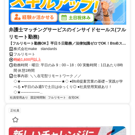
弁護士マッチングサービスのインサイドセールス(フル
リモート勤務)
【フルリモート勤務OK】平日５日勤務／法律知識ゼロでOK！BtoBスキ
ルが身につく営業職
株式会社make standards
フルリモート
時給1,600円以上
勤務時間・曜日: 平日のみ 9：00～18：00 実働時間：1日あたり8時
間 休憩1時間
仕事内容: ＼＼在宅型リモートワーク ／／
◇★───────────────★◇ ●BtoB提案営業の基礎～実践が学
べる ●平日のみ週5で土日はゆっくり◎ ●社員登用実績あり！
◇★───────...
社員登用あり
固定時間制
フルリモート
在宅OK
正社員