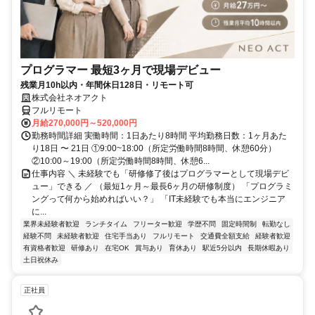
プログラマー 最短3ヶ月で現場デビュー
残業月10h以内・年間休日128日・リモート可
株式会社ネオアクト
フルリモート
月給270,000円～520,000円
勤務時間詳細 実働時間：1日あたり8時間 平均勤務日数：1ヶ月あた
り18日 〜 21日 ①9:00~18:00（所定労働時間8時間、休憩60分）
②10:00～19:00（所定労働時間8時間、休憩6...
仕事内容 ＼ 未経験でも「研修修了後はプログラマーとして現場デビ
ュー」できる ／ （最短1ヶ月～最長6ヶ月の研修制度） 「プログラミ
ングって何から始めればいい？」 「IT未経験でも本当にエンジニア
に...
業界未経験者歓迎
ランチタイム
フリーター歓迎
学歴不問
固定時間制
転勤なし
経験不問
未経験者歓迎
住宅手当あり
フルリモート
交通費全額支給
経験者歓迎
有資格者歓迎
研修あり
在宅OK
賞与あり
育休あり
駅近5分以内
長期休暇あり
土日祝休み
正社員