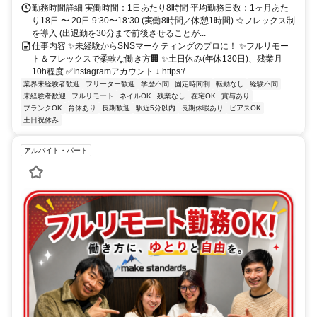
勤務時間詳細 実働時間：1日あたり8時間 平均勤務日数：1ヶ月あた
り18日 〜 20日 9:30〜18:30 (実働8時間／休憩1時間) ☆フレックス制
を導入 (出退勤を30分まで前後させることが...
仕事内容 ✨未経験からSNSマーケティングのプロに！ ✨フルリモー
ト＆フレックスで柔軟な働き方🏢 ✨土日休み(年休130日)、残業月
10h程度 ✅Instagramアカウント ↓ https:/...
業界未経験者歓迎
フリーター歓迎
学歴不問
固定時間制
転勤なし
経験不問
未経験者歓迎
フルリモート
ネイルOK
残業なし
在宅OK
賞与あり
ブランクOK
育休あり
長期歓迎
駅近5分以内
長期休暇あり
ピアスOK
土日祝休み
アルバイト・パート