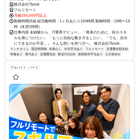
株式会社Tbook
フルリモート
月給250,000円以上
勤務時間詳細 総労働時間：1ヶ月あたり160時間 勤務時間：10時〜19
時（休憩1時間）
仕事内容 未経験から、IT業界デビュー。 「将来のために、何かスキ
ルを身につけたい」 「もっと自由な働き方をしたい」 「でも、自分
にできるのか不安…」 そんな想いを持つ方へ。 株式会社Tbook...
ランチタイム
固定時間制
転勤なし
住宅手当あり
フルリモート
交通費全額支給
研修あり
賞与あり
交通費支給
駅近5分以内
資格取得手当あり
土日祝休み
アルバイト・パート