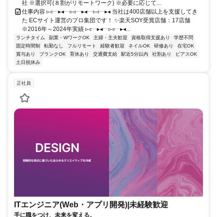
社 ※選択可(８割がリモートワーク) ※必要に応じて...
仕事内容 ▹◃┄▸◂┄▹◃┄▸◂┄▹◃┄▸◂ 当社は400店舗以上を支援してき
た ECサイト運営のプロ集団です！ ✨楽天SOY受賞店舗：17店舗
※2016年～2024年実績 ▹◃┄▸◂┄▹◃┄▸◂...
ランチタイム
副業・WワークOK
主婦・主夫歓迎
資格取得支援あり
学歴不問
固定時間制
転勤なし
フルリモート
経験者歓迎
ネイルOK
研修あり
在宅OK
賞与あり
ブランクOK
育休あり
交通費支給
駅近5分以内
社割あり
ピアスOK
土日祝休み
正社員
ITエンジニア(Web・アプリ開発)|未経験歓迎
手に職をつけ、未来を変える。