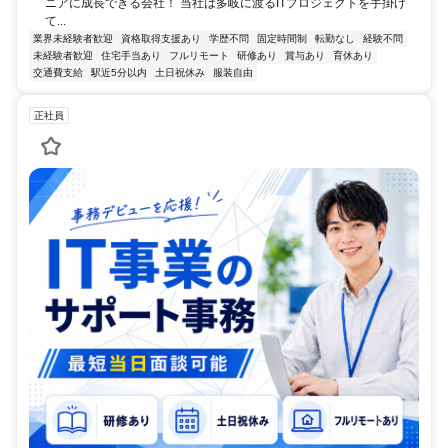
ニアに成長できる会社！ 当社は多岐に渡るITプロジェクトを手掛け
て...
業界未経験者歓迎
資格取得支援あり
学歴不問
固定時間制
転勤なし
経験不問
未経験者歓迎
住宅手当あり
フルリモート
研修あり
賞与あり
育休あり
交通費支給
駅近5分以内
土日祝休み
服装自由
正社員