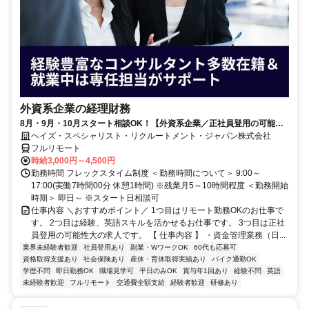
外資系企業の経理財務
8月・9月・10月スタート相談OK！【外資系企業／正社員登用の可能性
大／700万～800万／リモート勤務OK】経理財務
ヘイズ・スペシャリスト・リクルートメント・ジャパン株式会社
フルリモート
時給3,000円～4,500円
勤務時間 フレックスタイム制度 ＜勤務時間について＞ 9:00～
17:00(実働7時間00分 休憩1時間) ※残業月5～10時間程度 ＜勤務開始
時期＞ 即日～ ※スタート日相談可
仕事内容 ＼おすすめポイント／ 1つ目はリモート勤務OKのお仕事で
す。 2つ目は経験、英語スキルを活かせるお仕事です。 3つ目は正社
員登用の可能性大の求人です。 【 仕事内容 】 ・資金管理業務（日...
業界未経験者歓迎
社員登用あり
副業・WワークOK
60代も応募可
資格取得支援あり
社会保険あり
産休・育休取得実績あり
バイク通勤OK
学歴不問
即日勤務OK
職場見学可
平日のみOK
賞与年1回あり
経験不問
英語
未経験者歓迎
フルリモート
交通費全額支給
経験者歓迎
研修あり