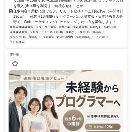
り18日 〜 20日 9:30〜18:30 (実働8時間／休憩1時間) ☆フレックス制
を導入 (出退勤を30分まで前後させることが...
仕事内容 ✨柔軟に働けるフルリモート勤務！ ✨土日祝休み（年間休日
130日）、残業月10時間程度 ✨グローバル人材支援・日本語教育の分
野で、Webマーケティングにチャレンジしたい方を募集します！ ...
業界未経験者歓迎
フリーター歓迎
学歴不問
固定時間制
転勤なし
経験不問
未経験者歓迎
フルリモート
ネイルOK
残業なし
在宅OK
賞与あり
ブランクOK
育休あり
長期歓迎
駅近5分以内
長期休暇あり
ピアスOK
土日祝休み
正社員