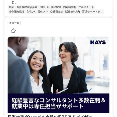
目...
産休・育休取得実績あり
短期
即日勤務OK
固定時間制
フルリモート
社会保険完備
在宅OK
育休あり
交通費支給
駅近5分以内
育児サポートあり
派遣社員