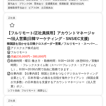
賞与あり
ブランクOK
育休あり
交通費支給
長期歓迎
駅近5分以内
資格取得手当あり
ピアスOK
土日祝休み
正社員
【フルリモート/正社員採用】アカウントマネージャ
ー/法人営業(日韓マーケティング・SNS/EC支援)
韓国語を活かせる日韓クロスボーダー営業／フルリモート・スーパーフ
レックス
アドスクエア株式会社
フルリモート
月給230,000円～380,000円
勤務時間・曜日: 働き方 ・勤務時間：9:00〜18:00（休憩60分／実働8
時間） ・フレックスタイム制（スーパーフレックス・コアタイムな
し）。8:00〜20:00の間で自由に勤務できます ...
仕事内容: 【仕事内容】 韓国と日本をつなぐデジタルマーケティング
企業として、日本市場への進出を目指す海外クライアント（韓国企業
が大多数）の日本進出を支援するアカウントマネージャー（法人営
業）ポジ...
シフト自由
フルリモート
残業なし
正社員