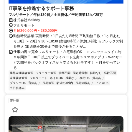
IT事業を推進するサポート事務
フルリモート／年休130日／土日祝休／平均残業12h／25万
株式会社Maliddy
フルリモート
月給260,000円～280,000円
勤務時間詳細 実働時間：1日あたり8時間 平均勤務日数：1ヶ月あた
り18日 〜 20日 9:30〜18:30 (実働8時間／休憩1時間) ☆フレックス制
を導入 (出退勤を30分まで前後させることが...
仕事内容 ✨完全フルリモート・在宅勤務OK！ ✨フレックスタイム制
＆年間休日130日以上でプライベート充実 ✨スマホアプリ・Webサー
ビス開発をバックオフィスから支えるお仕事です！ ＜何をやってい
る...
業界未経験者歓迎
フリーター歓迎
学歴不問
固定時間制
転勤なし
経験不問
未経験者歓迎
フルリモート
ネイルOK
残業なし
在宅OK
賞与あり
ブランクOK
育休あり
長期歓迎
駅近5分以内
長期休暇あり
ピアスOK
土日祝休み
正社員