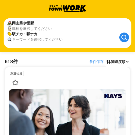
岡山県
伊里駅
職種を選択してください
駅チカ・駅ナカ
キーワードを選択してください
618件
条件保存
関連度順
派遣社員