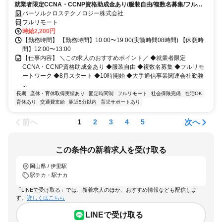
就業者限定CCNA・CCNP資格助成金あり/服装自由/複数名募集/フルリ
モートワーク/8月スタート/10時開始/大手通信事業関連会社勤務
パーソルクロステクノロジー株式会社
フルリモート
時給2,200円
【勤務時間】 【勤務時間】10:00〜19:00(実働時間08時間) 【休憩時
間】12:00〜13:00
【仕事内容】 ＼この求人のおすすめポイント／ ◆就業者限定
CCNA・CCNP資格助成金あり ◆服装自由 ◆複数名募集 ◆フルリモ
ートワーク ◆8月スタート ◆10時開始 ◆大手通信事業関連会社勤務
...
長期
産休・育休取得実績あり
固定時間制
フルリモート
社会保険完備
在宅OK
育休あり
交通費支給
駅近5分以内
育児サポートあり
前へ
次へ
1
2
3
4
5
この条件の新着求人を受け取る
岡山県 / 伊里駅
駅チカ・駅ナカ
「LINEで受け取る」では、新着求人のほか、おすすめ情報なども配信しま
す。
詳しくはこちら
LINEで受け取る