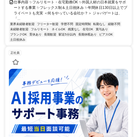
仕事内容 ✨フルリモート・在宅勤務OK ✨外国人材の日本就業をサポ
ートする事業 ✨フレックス制＆土日祝休み ✨年間休日130日以上でプ
ライベートも充実 ＜何をやっている会社か？＞ ジャパゲートは、
「...
業界未経験者歓迎
フリーター歓迎
学歴不問
固定時間制
転勤なし
経験不問
未経験者歓迎
フルリモート
ネイルOK
残業なし
在宅OK
賞与あり
ブランクOK
育休あり
長期歓迎
駅近5分以内
長期休暇あり
ピアスOK
土日祝休み
正社員