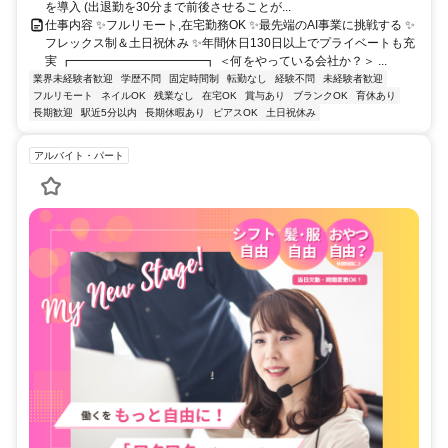
を導入 (出退勤を30分まで前後させることが...
仕事内容 ✨フルリモート,在宅勤務OK ✨最先端のAI事業に挑戦する ✨
フレックス制＆土日祝休み ✨年間休日130日以上でプライベートも充
実 ┏━━━━━━━━━━━┓ ＜何をやっている会社か？＞ ...
業界未経験者歓迎
学歴不問
固定時間制
転勤なし
経験不問
未経験者歓迎
フルリモート
ネイルOK
残業なし
在宅OK
賞与あり
ブランクOK
育休あり
長期歓迎
駅近5分以内
長期休暇あり
ピアスOK
土日祝休み
アルバイト・パート