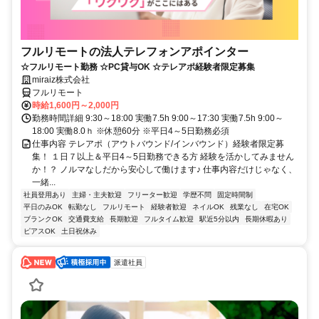
フルリモートの法人テレフォンアポインター
☆フルリモート勤務 ☆PC貸与OK ☆テレアポ経験者限定募集
miraiz株式会社
フルリモート
時給1,600円～2,000円
勤務時間詳細 9:30～18:00 実働7.5h 9:00～17:30 実働7.5h 9:00～
18:00 実働8.0ｈ ※休憩60分 ※平日4～5日勤務必須
仕事内容 テレアポ（アウトバウンド/インバウンド）経験者限定募
集！ １日７以上＆平日4～5日勤務できる方 経験を活かしてみません
か！？ ノルマなしだから安心して働けます♪ 仕事内容だけじゃなく、
一緒...
社員登用あり
主婦・主夫歓迎
フリーター歓迎
学歴不問
固定時間制
平日のみOK
転勤なし
フルリモート
経験者歓迎
ネイルOK
残業なし
在宅OK
ブランクOK
交通費支給
長期歓迎
フルタイム歓迎
駅近5分以内
長期休暇あり
ピアスOK
土日祝休み
派遣社員