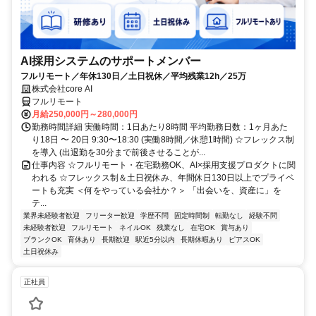
AI採用システムのサポートメンバー
フルリモート／年休130日／土日祝休／平均残業12h／25万
株式会社core AI
フルリモート
月給250,000円～280,000円
勤務時間詳細 実働時間：1日あたり8時間 平均勤務日数：1ヶ月あた
り18日 〜 20日 9:30〜18:30 (実働8時間／休憩1時間) ☆フレックス制
を導入 (出退勤を30分まで前後させることが...
仕事内容 ☆フルリモート・在宅勤務OK、AI×採用支援プロダクトに関
われる ☆フレックス制＆土日祝休み、年間休日130日以上でプライベ
ートも充実 ＜何をやっている会社か？＞ 「出会いを、資産に」を
テ...
業界未経験者歓迎
フリーター歓迎
学歴不問
固定時間制
転勤なし
経験不問
未経験者歓迎
フルリモート
ネイルOK
残業なし
在宅OK
賞与あり
ブランクOK
育休あり
長期歓迎
駅近5分以内
長期休暇あり
ピアスOK
土日祝休み
正社員