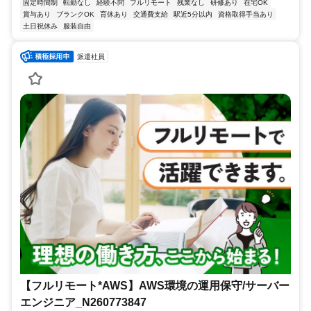
固定時間制
転勤なし
経験不問
フルリモート
残業なし
研修あり
在宅OK
賞与あり
ブランクOK
育休あり
交通費支給
駅近5分以内
資格取得手当あり
土日祝休み
服装自由
派遣社員
【フルリモート*AWS】AWS環境の運用保守/サーバー
エンジニア_N260773847