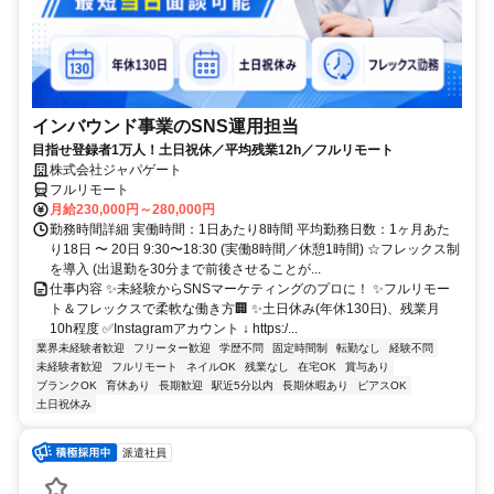
インバウンド事業のSNS運用担当
目指せ登録者1万人！土日祝休／平均残業12h／フルリモート
株式会社ジャパゲート
フルリモート
月給230,000円～280,000円
勤務時間詳細 実働時間：1日あたり8時間 平均勤務日数：1ヶ月あた
り18日 〜 20日 9:30〜18:30 (実働8時間／休憩1時間) ☆フレックス制
を導入 (出退勤を30分まで前後させることが...
仕事内容 ✨未経験からSNSマーケティングのプロに！ ✨フルリモー
ト＆フレックスで柔軟な働き方🏢 ✨土日休み(年休130日)、残業月
10h程度 ✅Instagramアカウント ↓ https:/...
業界未経験者歓迎
フリーター歓迎
学歴不問
固定時間制
転勤なし
経験不問
未経験者歓迎
フルリモート
ネイルOK
残業なし
在宅OK
賞与あり
ブランクOK
育休あり
長期歓迎
駅近5分以内
長期休暇あり
ピアスOK
土日祝休み
派遣社員