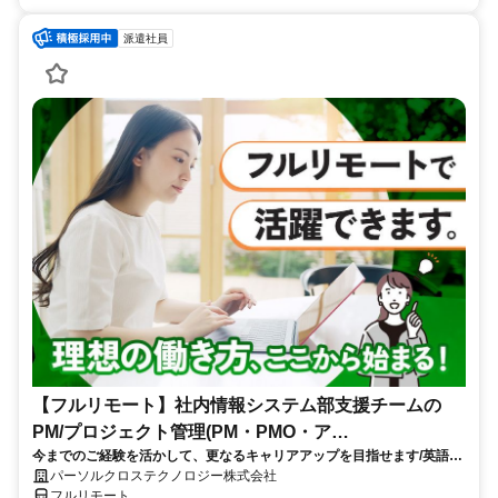
派遣社員
【フルリモート】社内情報システム部支援チームの
PM/プロジェクト管理(PM・PMO・ア
今までのご経験を活かして、更なるキャリアアップを目指せます/英語活
シ)_N260774362
かせる/大手通信会社勤務/フルリモートワーク/10月スタート
パーソルクロステクノロジー株式会社
フルリモート