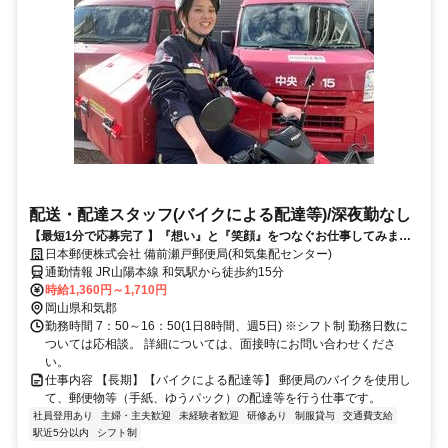
配送・配達スタッフ(バイクによる配達等)/深夜勤なし
【最短1分で応募完了 】『想い』と『笑顔』をつなぐお仕事してみませ
んか？
日本郵便株式会社 備前瀬戸郵便局(和気集配センター)
通勤情報 JR山陽本線 和気駅から徒歩約15分
時給1,360円～1,710円
岡山県和気郡
勤務時間 7：50～16：50(1日8時間、週5日) ※シフト制 勤務日数に
ついては応相談。 詳細については、面接時にお問い合わせくださ
い。
仕事内容 【長期】【バイクによる配達等】 郵便局のバイクを使用し
て、郵便物等（手紙、ゆうパック）の配達等を行う仕事です。
社員登用あり
主婦・主夫歓迎
未経験者歓迎
研修あり
制服貸与
交通費支給
駅近5分以内
シフト制