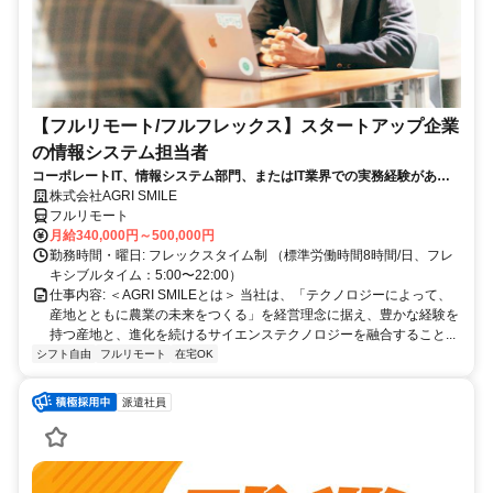
【フルリモート/フルフレックス】スタートアップ企業
の情報システム担当者
コーポレートIT、情報システム部門、またはIT業界での実務経験がある
方、大歓迎！
株式会社AGRI SMILE
フルリモート
月給340,000円～500,000円
勤務時間・曜日: フレックスタイム制 （標準労働時間8時間/日、フレ
キシブルタイム：5:00〜22:00）
仕事内容: ＜AGRI SMILEとは＞ 当社は、「テクノロジーによって、
産地とともに農業の未来をつくる」を経営理念に据え、豊かな経験を
持つ産地と、進化を続けるサイエンステクノロジーを融合すること...
シフト自由
フルリモート
在宅OK
派遣社員