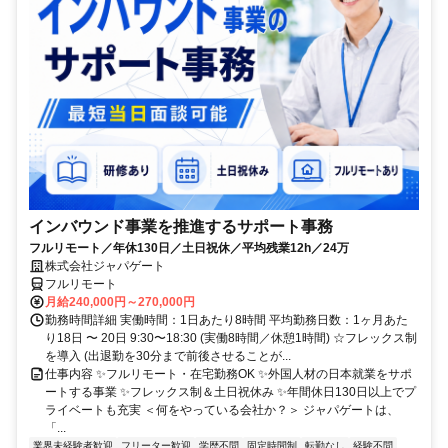
インバウンド事業を推進するサポート事務
フルリモート／年休130日／土日祝休／平均残業12h／24万
株式会社ジャパゲート
フルリモート
月給240,000円～270,000円
勤務時間詳細 実働時間：1日あたり8時間 平均勤務日数：1ヶ月あた
り18日 〜 20日 9:30〜18:30 (実働8時間／休憩1時間) ☆フレックス制
を導入 (出退勤を30分まで前後させることが...
仕事内容 ✨フルリモート・在宅勤務OK ✨外国人材の日本就業をサポ
ートする事業 ✨フレックス制＆土日祝休み ✨年間休日130日以上でプ
ライベートも充実 ＜何をやっている会社か？＞ ジャパゲートは、
「...
業界未経験者歓迎
フリーター歓迎
学歴不問
固定時間制
転勤なし
経験不問