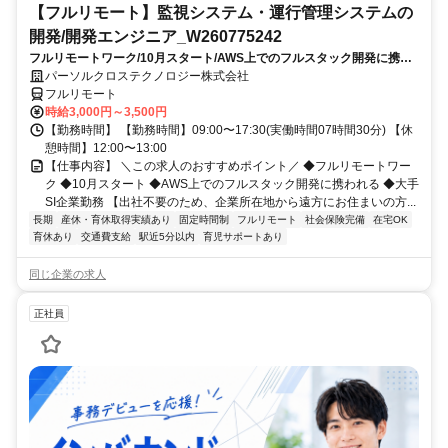
【フルリモート】監視システム・運行管理システムの
開発/開発エンジニア_W260775242
フルリモートワーク/10月スタート/AWS上でのフルスタック開発に携わ
れる/大手SI企業勤務
パーソルクロステクノロジー株式会社
フルリモート
時給3,000円～3,500円
【勤務時間】 【勤務時間】09:00〜17:30(実働時間07時間30分) 【休
憩時間】12:00〜13:00
【仕事内容】 ＼この求人のおすすめポイント／ ◆フルリモートワー
ク ◆10月スタート ◆AWS上でのフルスタック開発に携われる ◆大手
SI企業勤務 【出社不要のため、企業所在地から遠方にお住まいの方...
長期
産休・育休取得実績あり
固定時間制
フルリモート
社会保険完備
在宅OK
育休あり
交通費支給
駅近5分以内
育児サポートあり
同じ企業の求人
正社員