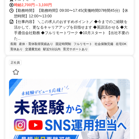
時給2,700円～3,100円
【勤務時間】 【勤務時間】09:00〜17:45(実働時間07時間45分) 【休
憩時間】12:00〜13:00
【仕事内容】 ＼この求人のおすすめポイント／ ◆今までのご経験を
活かして、更なるキャリアアップを目指せます ◆英語活かせる ◆大
手通信会社勤務 ◆フルリモートワーク ◆10月スタート 【出社不要の
た...
長期
産休・育休取得実績あり
固定時間制
フルリモート
社会保険完備
在宅OK
育休あり
交通費支給
駅近5分以内
育児サポートあり
正社員