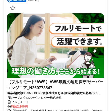
派遣社員
【フルリモート*AWS】AWS環境の運用保守/サーバー
エンジニア_N260773847
就業者限定CCNA・CCNP資格助成金あり/服装自由/複数名募集/フルリ
モートワーク/8月スタート/10時開始/大手通信事業関連会社勤務
パーソルクロステクノロジー株式会社
フルリモート
時給2,200円
【勤務時間】 【勤務時間】10:00〜19:00(実働時間08時間) 【休憩時