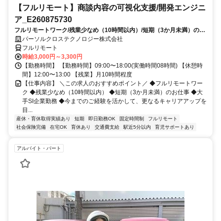
【フルリモート】商談内容の可視化支援/開発エンジニ
ア_E260875730
フルリモートワーク/残業少なめ（10時間以内）/短期（3か月未満）のお
仕事/大手SI企業勤務/今までのご経験を活かして、更なるキャリアアップ
パーソルクロステクノロジー株式会社
を目指せます
フルリモート
時給3,000円～3,300円
【勤務時間】 【勤務時間】09:00〜18:00(実働時間08時間) 【休憩時
間】12:00〜13:00 【残業】月10時間程度
【仕事内容】 ＼この求人のおすすめポイント／ ◆フルリモートワー
ク ◆残業少なめ（10時間以内） ◆短期（3か月未満）のお仕事 ◆大
手SI企業勤務 ◆今までのご経験を活かして、更なるキャリアアップを
目...
産休・育休取得実績あり
短期
即日勤務OK
固定時間制
フルリモート
社会保険完備
在宅OK
育休あり
交通費支給
駅近5分以内
育児サポートあり
アルバイト・パート