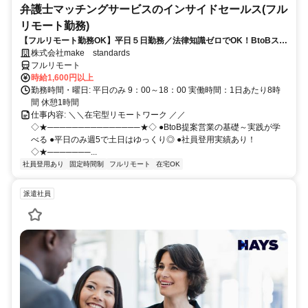
弁護士マッチングサービスのインサイドセールス(フル
リモート勤務)
【フルリモート勤務OK】平日５日勤務／法律知識ゼロでOK！BtoBスキ
ルが身につく営業職
株式会社make standards
フルリモート
時給1,600円以上
勤務時間・曜日: 平日のみ 9：00～18：00 実働時間：1日あたり8時
間 休憩1時間
仕事内容: ＼＼在宅型リモートワーク ／／
◇★───────────────★◇ ●BtoB提案営業の基礎～実践が学
べる ●平日のみ週5で土日はゆっくり◎ ●社員登用実績あり！
◇★───────...
社員登用あり
固定時間制
フルリモート
在宅OK
派遣社員