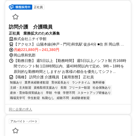
正社員
訪問介護 介護職員
正社員 業務拡大のため大募集
株式会社ニチイ学館
【アクセス】 山陽本線(神戸－門司)和気駅 徒歩4分 ■住 所 岡山県 和
気郡和気町 衣笠959-1 ■アクセス 山陽本線(神戸－門司)和気駅 徒歩4
月給221,880円～241,380円
分
岡山県和気郡
【勤務日数】 週5日以上 【勤務時間】 週5日以上／シフト制 月168時
間でのシフト制 1日8時間以内、週40時間以内で定め、9時～18時を
原則的な勤務時間としますが お客様の都合を優先してシフト...
【職種】 訪問介護 介護職員 【雇用形態】 正社員
制服あり
業界未経験者歓迎
育休延長あり
ランチタイム
無料研修
主婦・主夫歓迎
資格取得支援あり
長期
フリーター歓迎
社会保険あり
産休・育休取得実績あり
早朝
午後
学歴不問
スタートアップ研修あり
職場見学可
学生歓迎
転勤なし
経験不問
未経験者歓迎
同じ企業の求人
アルバイト・パート