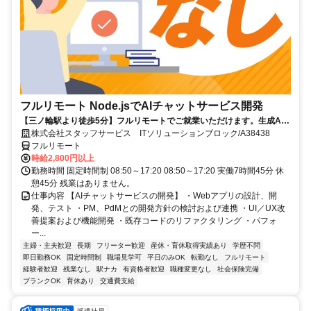
フルリモート Node.jsでAIチャットサービス開発
【三ノ輪駅より徒歩5分】フルリモートでご就業いただけます。生成AI
を活用したサービス開発に携われます。企画提案から改善まで幅広く関
株式会社スタッフサービス ITソリューションブロック/A38438
われる環境です☆
フルリモート
時給2,800円以上
勤務時間 固定時間制 08:50～17:20 08:50～17:20 実働7時間45分 休
憩45分 残業はありません。
仕事内容 【AIチャットサービスの開発】 ・Webアプリの設計、開
発、テスト ・PM、PdMとの開発方針の検討および連携 ・UI／UX改
善提案および機能開発 ・既存コードのリファクタリング ・パフォ
ー...
主婦・主夫歓迎
長期
フリーター歓迎
産休・育休取得実績あり
学歴不問
即日勤務OK
固定時間制
職場見学可
平日のみOK
転勤なし
フルリモート
経験者歓迎
残業なし
駅ナカ
有資格者歓迎
職種変更なし
社会保険完備
ブランクOK
育休あり
交通費支給