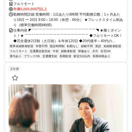
フルリモート
年俸5,000,000円以上
勤務時間詳細 実働時間：1日あたり8時間 平均勤務日数：1ヶ月あた
り18日 〜 20日 9:00～18:00（休憩：60分） ★フレックスタイム制あ
り（標準労働時間8時間）
仕事内容 ◤￣￣￣￣￣￣￣￣￣￣￣￣￣￣￣￣￣￣◥ ★働くポイン
ト！★ ￣￣￣￣￣￣￣￣￣￣￣￣￣￣￣￣￣￣ ◆フルリモートOK！
◆完全週休2日制（土日祝）＆年休120日 ◆20代後半～40代の...
業界未経験者歓迎
学歴不問
固定時間制
転勤なし
経験不問
英語
未経験者歓迎
フルリモート
交通費全額支給
午前
経験者歓迎
研修あり
夕方
在宅OK
賞与あり
ブランクOK
交通費支給
長期歓迎
駅近5分以内
長期休暇あり
正社員