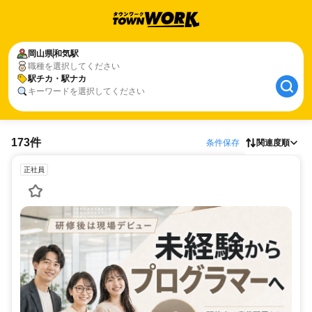
岡山県
和気駅
職種を選択してください
駅チカ・駅ナカ
キーワードを選択してください
173件
条件保存
関連度順
正社員