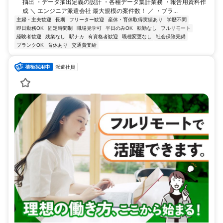
抽出 ・データ抽出定義の設計 ・各種データ集計業務 ・報告用資料作
成 ＼ エンジニア派遣会社 最大規模の案件数！ ／ ・ブラ...
主婦・主夫歓迎
長期
フリーター歓迎
産休・育休取得実績あり
学歴不問
即日勤務OK
固定時間制
職場見学可
平日のみOK
転勤なし
フルリモート
経験者歓迎
残業なし
駅ナカ
有資格者歓迎
職種変更なし
社会保険完備
ブランクOK
育休あり
交通費支給
派遣社員