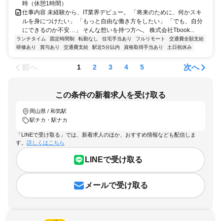
時（休憩1時間）
仕事内容 未経験から、IT業界デビュー。 「将来のために、何かスキ
ルを身につけたい」 「もっと自由な働き方をしたい」 「でも、自分
にできるのか不安…」 そんな想いを持つ方へ。 株式会社Tbook...
ランチタイム
固定時間制
転勤なし
住宅手当あり
フルリモート
交通費全額支給
研修あり
賞与あり
交通費支給
駅近5分以内
資格取得手当あり
土日祝休み
前へ
次へ
1
2
3
4
5
この条件の新着求人を受け取る
岡山県 / 和気駅
駅チカ・駅ナカ
「LINEで受け取る」では、新着求人のほか、おすすめ情報なども配信しま
す。
詳しくはこちら
LINEで受け取る
メールで受け取る