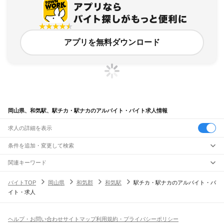
アプリを無料ダウンロード
岡山県、和気駅、駅チカ・駅ナカのアルバイト・バイト求人情報
求人の詳細を表示
条件を追加・変更して検索
市区町村を追加・変更
関連キーワード
完全在宅ワーク 全国
シール貼り 在宅
現在地周辺
ガチャガチャ
犬カフェ
岡山県
駅を追加・変更
バイトTOP
岡山県
和気郡
和気駅
駅チカ・駅ナカのアルバイト・バ
岡山県
すべて
イト・求人
岡山市
すべて
職種を追加・変更
JR山陽本線(姫路～岡山)
北区
中区
東区
南区
三石駅
吉永駅
和気駅
熊山駅
万富駅
瀬戸駅
上道駅
東岡山駅
高島駅
西川原駅
岡山駅
飲食・フードサービス
倉敷市
津山市
玉野市
笠岡市
井原市
総社市
高梁市
新見市
備前市
瀬戸内市
赤磐市
特徴を追加・変更
飲食・フードサービス
すべて
ヘルプ・お問い合わせ
サイトマップ
利用規約・プライバシーポリシー
JR山陽本線(岡山～三原)
真庭市
美作市
浅口市
和気郡
都窪郡
浅口郡
小田郡
真庭郡
苫田郡
勝田郡
英田郡