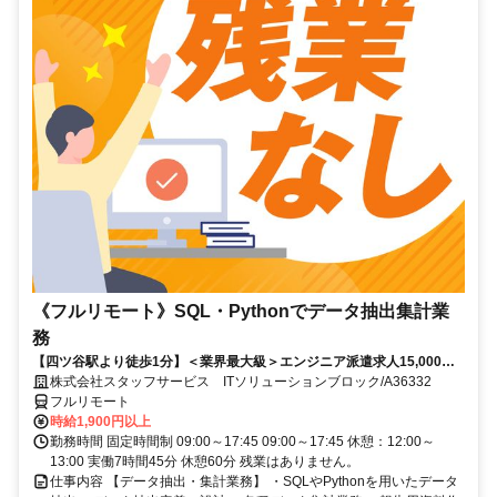
《フルリモート》SQL・Pythonでデータ抽出集計業
務
【四ツ谷駅より徒歩1分】＜業界最大級＞エンジニア派遣求人15,000件
以上◎ 来社不要のカンタン登録→最短2日で就業可能！！
株式会社スタッフサービス ITソリューションブロック/A36332
フルリモート
時給1,900円以上
勤務時間 固定時間制 09:00～17:45 09:00～17:45 休憩：12:00～
13:00 実働7時間45分 休憩60分 残業はありません。
仕事内容 【データ抽出・集計業務】 ・SQLやPythonを用いたデータ