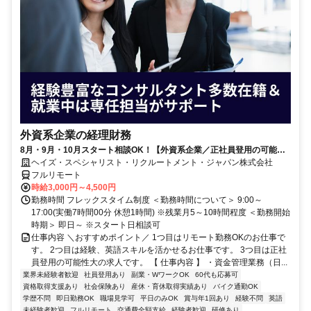
外資系企業の経理財務
8月・9月・10月スタート相談OK！【外資系企業／正社員登用の可能性
大／700万～800万／リモート勤務OK】経理財務
ヘイズ・スペシャリスト・リクルートメント・ジャパン株式会社
フルリモート
時給3,000円～4,500円
勤務時間 フレックスタイム制度 ＜勤務時間について＞ 9:00～
17:00(実働7時間00分 休憩1時間) ※残業月5～10時間程度 ＜勤務開始
時期＞ 即日～ ※スタート日相談可
仕事内容 ＼おすすめポイント／ 1つ目はリモート勤務OKのお仕事で
す。 2つ目は経験、英語スキルを活かせるお仕事です。 3つ目は正社
員登用の可能性大の求人です。 【 仕事内容 】 ・資金管理業務（日...
業界未経験者歓迎
社員登用あり
副業・WワークOK
60代も応募可
資格取得支援あり
社会保険あり
産休・育休取得実績あり
バイク通勤OK
学歴不問
即日勤務OK
職場見学可
平日のみOK
賞与年1回あり
経験不問
英語
未経験者歓迎
フルリモート
交通費全額支給
経験者歓迎
研修あり