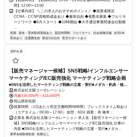
間】12:00〜13:00
【仕事内容】 ＼この求人のおすすめポイント／ ◆就業者限定
CCNA・CCNP資格助成金あり ◆服装自由 ◆複数名募集 ◆フルリモ
ートワーク ◆8月スタート ◆10時開始 ◆大手通信事業関連会社勤務
...
長期
産休・育休取得実績あり
固定時間制
フルリモート
社会保険完備
在宅OK
育休あり
交通費支給
駅近5分以内
育児サポートあり
契約社員
【販売マネージャー候補】SNS戦略/インフルエンサー
マーケティング/EC販売強化 マーケティング戦略企画
■SNSを活用したマーケティング戦略の立案・実行■メダカ・釣具・植
物・ガラス工芸・アクアリウム等のニッチ商材の販売管理■自社ECサイ
株式会社太陽コーポレーション
トへの誘導施策の実施■月次・年次の収支報告書作成
月給330,000円～410,000円
岡山県和気郡
就業時間 （1日あたり所定労働時間08時間）フレックスタイム制あり
（コアタイム：09:00～17:00） 休憩：60分 残業：有 備考：
企業名 株式会社太陽コーポレーション 求人名 【販売マネージャー候
補】SNS戦略/インフルエンサーマーケティング/EC販売強化 仕事の
内容 ■SNSを活用したマーケティング戦略の立案・実行■メダカ...
業界未経験者歓迎
転勤なし