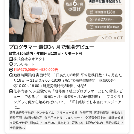
プログラマー 最短3ヶ月で現場デビュー
残業月10h以内・年間休日128日・リモート可
株式会社ネオアクト
フルリモート
月給270,000円～520,000円
勤務時間詳細 実働時間：1日あたり8時間 平均勤務日数：1ヶ月あた
り18日 〜 21日 ①9:00~18:00（所定労働時間8時間、休憩60分）
②10:00～19:00（所定労働時間8時間、休憩6...
仕事内容 ＼ 未経験でも「研修修了後はプログラマーとして現場デビ
ュー」できる ／ （最短1ヶ月～最長6ヶ月の研修制度） 「プログラミ
ングって何から始めればいい？」 「IT未経験でも本当にエンジニア
に...
業界未経験者歓迎
ランチタイム
フリーター歓迎
学歴不問
固定時間制
転勤なし
経験不問
未経験者歓迎
住宅手当あり
フルリモート
交通費全額支給
経験者歓迎
有資格者歓迎
研修あり
在宅OK
賞与あり
育休あり
駅近5分以内
長期休暇あり
土日祝休み