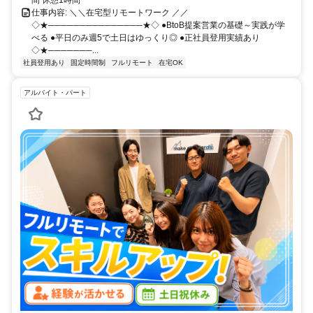
間 休憩1時間
仕事内容: ＼＼在宅型リモートワーク ／／
◇★───────────────★◇ ●BtoB提案営業の基礎～実践が学
べる ●平日のみ週5で土日はゆっくり◎ ●正社員登用実績あり
◇★───────...
社員登用あり
固定時間制
フルリモート
在宅OK
アルバイト・パート