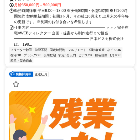
月給350,000円～500,000円
勤務時間詳細 平日9:00～18:00 ※実働8時間・休憩1時間 ※月160時
間契約 契約更新期間：初回3ヶ月、その後は6月末と12月末の半年毎
の更新です。※長期のお付き合いを希望します
仕事内容 ━━━━━━━━━━━━━━━━━━━━ ＞＞＞完全在
宅×WEBディレクター 企画・提案から制作進行まで担当！
━━━━━━━━━━━━━━━━━━━━ 日本ビスカ株式会社
は、 198...
フリーター歓迎
学歴不問
固定時間制
フルリモート
経験者歓迎
ネイルOK
在宅OK
ブランクOK
長期歓迎
駅近5分以内
ピアスOK
服装自由
ひげOK
髪型・髪色自由
派遣社員