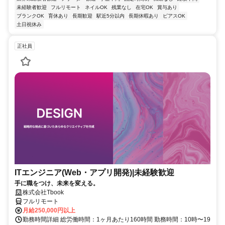
未経験者歓迎
フルリモート
ネイルOK
残業なし
在宅OK
賞与あり
ブランクOK
育休あり
長期歓迎
駅近5分以内
長期休暇あり
ピアスOK
土日祝休み
正社員
ITエンジニア(Web・アプリ開発)|未経験歓迎
手に職をつけ、未来を変える。
株式会社Tbook
フルリモート
月給250,000円以上
勤務時間詳細 総労働時間：1ヶ月あたり160時間 勤務時間：10時〜19