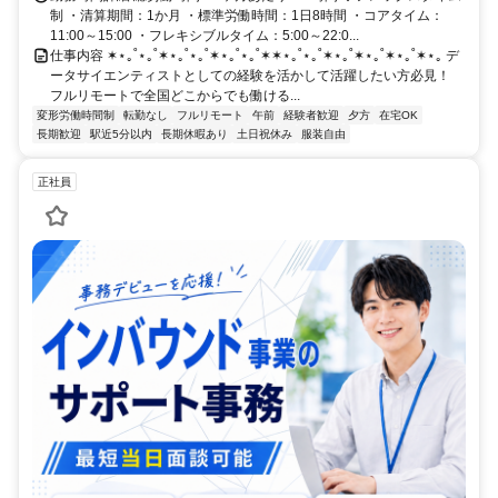
制 ・清算期間：1か月 ・標準労働時間：1日8時間 ・コアタイム：
11:00～15:00 ・フレキシブルタイム：5:00～22:0...
仕事内容 ✶⋆｡˚⋆｡˚✶⋆｡˚⋆｡˚✶⋆｡˚⋆｡˚✶✶⋆｡˚⋆｡˚✶⋆｡˚✶⋆｡˚✶⋆｡˚✶⋆｡ デ
ータサイエンティストとしての経験を活かして活躍したい方必見！
フルリモートで全国どこからでも働ける...
変形労働時間制
転勤なし
フルリモート
午前
経験者歓迎
夕方
在宅OK
長期歓迎
駅近5分以内
長期休暇あり
土日祝休み
服装自由
正社員