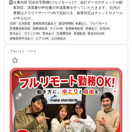
仕事内容 完全在宅勤務(フルリモート)で、会計データのチェックや顧
客対応、決算書や申告書の作成業務を行っていただきます。 社内の
業務はクラウドサーバー内で完結でき、顧客対応はチャットやメール
が中心なの...
主婦・主夫歓迎
資格取得支援あり
固定時間制
転勤なし
フルリモート
交通費全額支給
経験者歓迎
ネイルOK
有資格者歓迎
研修あり
在宅OK
賞与あり
ブランクOK
育休あり
交通費支給
長期歓迎
駅近5分以内
資格取得手当あり
ピアスOK
土日祝休み
アルバイト・パート