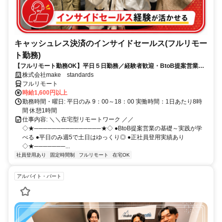
キャッシュレス決済のインサイドセールス(フルリモー
ト勤務)
【フルリモート勤務OK】平日５日勤務／経験者歓迎・BtoB提案営業で
スキルアップ
株式会社make standards
フルリモート
時給1,600円以上
勤務時間・曜日: 平日のみ 9：00～18：00 実働時間：1日あたり8時
間 休憩1時間
仕事内容: ＼＼在宅型リモートワーク ／／
◇★───────────────★◇ ●BtoB提案営業の基礎～実践が学
べる ●平日のみ週5で土日はゆっくり◎ ●正社員登用実績あり
◇★───────...
社員登用あり
固定時間制
フルリモート
在宅OK
アルバイト・パート