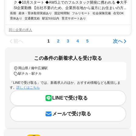
ク ◆10月スタート ◆AWS上でのフルスタック開発に携われる ◆大手
SI企業勤務 【出社不要のため、企業所在地から遠方にお住まいの方...
長期
産休・育休取得実績あり
固定時間制
フルリモート
社会保険完備
在宅OK
育休あり
交通費支給
駅近5分以内
育児サポートあり
同じ企業の求人
前へ
次へ
1
2
3
4
5
この条件の新着求人を受け取る
岡山県 / 備中広瀬駅
駅チカ・駅ナカ
「LINEで受け取る」では、新着求人のほか、おすすめ情報なども配信しま
す。
詳しくはこちら
LINEで受け取る
メールで受け取る