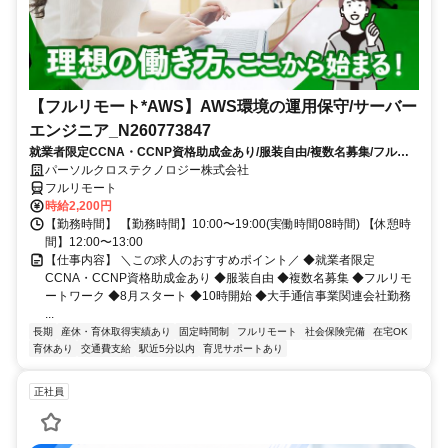
【フルリモート*AWS】AWS環境の運用保守/サーバー
エンジニア_N260773847
就業者限定CCNA・CCNP資格助成金あり/服装自由/複数名募集/フルリ
モートワーク/8月スタート/10時開始/大手通信事業関連会社勤務
パーソルクロステクノロジー株式会社
フルリモート
時給2,200円
【勤務時間】 【勤務時間】10:00〜19:00(実働時間08時間) 【休憩時
間】12:00〜13:00
【仕事内容】 ＼この求人のおすすめポイント／ ◆就業者限定
CCNA・CCNP資格助成金あり ◆服装自由 ◆複数名募集 ◆フルリモ
ートワーク ◆8月スタート ◆10時開始 ◆大手通信事業関連会社勤務
...
長期
産休・育休取得実績あり
固定時間制
フルリモート
社会保険完備
在宅OK
育休あり
交通費支給
駅近5分以内
育児サポートあり
正社員