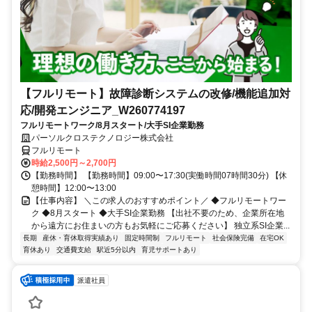
【フルリモート】故障診断システムの改修/機能追加対
応/開発エンジニア_W260774197
フルリモートワーク/8月スタート/大手SI企業勤務
パーソルクロステクノロジー株式会社
フルリモート
時給2,500円～2,700円
【勤務時間】 【勤務時間】09:00〜17:30(実働時間07時間30分) 【休
憩時間】12:00〜13:00
【仕事内容】 ＼この求人のおすすめポイント／ ◆フルリモートワー
ク ◆8月スタート ◆大手SI企業勤務 【出社不要のため、企業所在地
から遠方にお住まいの方もお気軽にご応募ください】 独立系SI企業...
長期
産休・育休取得実績あり
固定時間制
フルリモート
社会保険完備
在宅OK
育休あり
交通費支給
駅近5分以内
育児サポートあり
派遣社員