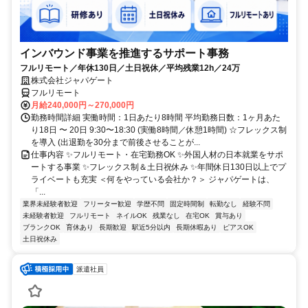
インバウンド事業を推進するサポート事務
フルリモート／年休130日／土日祝休／平均残業12h／24万
株式会社ジャパゲート
フルリモート
月給240,000円～270,000円
勤務時間詳細 実働時間：1日あたり8時間 平均勤務日数：1ヶ月あた
り18日 〜 20日 9:30〜18:30 (実働8時間／休憩1時間) ☆フレックス制
を導入 (出退勤を30分まで前後させることが...
仕事内容 ✨フルリモート・在宅勤務OK ✨外国人材の日本就業をサポ
ートする事業 ✨フレックス制＆土日祝休み ✨年間休日130日以上でプ
ライベートも充実 ＜何をやっている会社か？＞ ジャパゲートは、
「...
業界未経験者歓迎
フリーター歓迎
学歴不問
固定時間制
転勤なし
経験不問
未経験者歓迎
フルリモート
ネイルOK
残業なし
在宅OK
賞与あり
ブランクOK
育休あり
長期歓迎
駅近5分以内
長期休暇あり
ピアスOK
土日祝休み
派遣社員