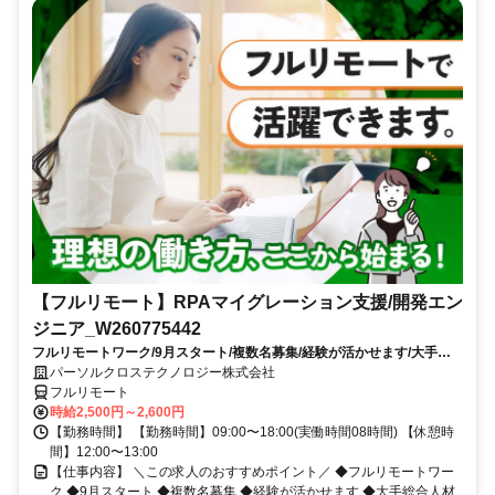
【フルリモート】RPAマイグレーション支援/開発エン
ジニア_W260775442
フルリモートワーク/9月スタート/複数名募集/経験が活かせます/大手総
合人材サービス会社グループ勤務
パーソルクロステクノロジー株式会社
フルリモート
時給2,500円～2,600円
【勤務時間】 【勤務時間】09:00〜18:00(実働時間08時間) 【休憩時
間】12:00〜13:00
【仕事内容】 ＼この求人のおすすめポイント／ ◆フルリモートワー
ク ◆9月スタート ◆複数名募集 ◆経験が活かせます ◆大手総合人材