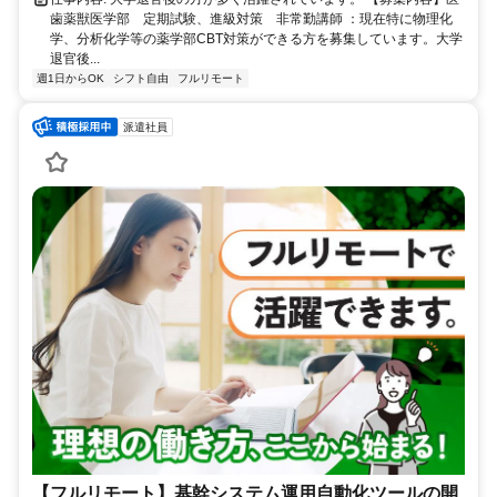
歯薬獣医学部 定期試験、進級対策 非常勤講師 ：現在特に物理化
学、分析化学等の薬学部CBT対策ができる方を募集しています。大学
退官後...
週1日からOK
シフト自由
フルリモート
派遣社員
【フルリモート】基幹システム運用自動化ツールの開