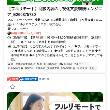
【フルリモート】商談内容の可視化支援/開発エンジニ
ア_E260875730
フルリモートワーク/残業少なめ（10時間以内）/短期（3か月未満）のお
仕事/大手SI企業勤務/今までのご経験を活かして、更なるキャリアアップ
パーソルクロステクノロジー株式会社
を目指せます
フルリモート
時給3,000円～3,300円
【勤務時間】 【勤務時間】09:00〜18:00(実働時間08時間) 【休憩時
間】12:00〜13:00 【残業】月10時間程度
【仕事内容】 ＼この求人のおすすめポイント／ ◆フルリモートワー
ク ◆残業少なめ（10時間以内） ◆短期（3か月未満）のお仕事 ◆大
手SI企業勤務 ◆今までのご経験を活かして、更なるキャリアアップを
目...
産休・育休取得実績あり
短期
即日勤務OK
固定時間制
フルリモート
社会保険完備
在宅OK
育休あり
交通費支給
駅近5分以内
育児サポートあり
派遣社員