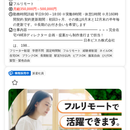
フルリモート
月給350,000円～500,000円
勤務時間詳細 平日9:00～18:00 ※実働8時間・休憩1時間 ※月160時
間契約 契約更新期間：初回3ヶ月、その後は6月末と12月末の半年毎
の更新です。※長期のお付き合いを希望します
仕事内容 ━━━━━━━━━━━━━━━━━━━━ ＞＞＞完全在
宅×WEBディレクター 企画・提案から制作進行まで担当！
━━━━━━━━━━━━━━━━━━━━ 日本ビスカ株式会社
は、 198...
フリーター歓迎
学歴不問
固定時間制
フルリモート
経験者歓迎
ネイルOK
在宅OK
ブランクOK
長期歓迎
駅近5分以内
ピアスOK
服装自由
ひげOK
髪型・髪色自由
派遣社員