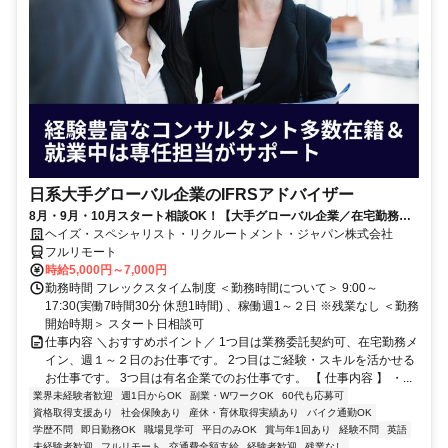
日系大手グローバル企業のIFRSアドバイザー
8月・9月・10月スタート相談OK！【大手グローバル企業／在宅勤務メ
イン／週1～2日勤務】IFRSアドバイザー
ヘイズ・スペシャリスト・リクルートメント・ジャパン株式会社
フルリモート
時給5,000円～7,000円
勤務時間 フレックスタイム制度 ＜勤務時間について＞ 9:00～
17:30(実働7時間30分 休憩1時間) 、稼働週1～２日 ※残業なし ＜勤務
開始時期＞ スタート日相談可
仕事内容 ＼おすすめポイント／ 1つ目は業務委託契約可、在宅勤務メ
イン、週１～２日のお仕事です。 2つ目はご経験・スキルを活かせる
お仕事です。 3つ目は有名企業でのお仕事です。 【 仕事内容 】 ・...
業界未経験者歓迎
週1日からOK
副業・WワークOK
60代も応募可
資格取得支援あり
社会保険あり
産休・育休取得実績あり
バイク通勤OK
学歴不問
即日勤務OK
職場見学可
平日のみOK
賞与年1回あり
経験不問
英語
未経験者歓迎
フルリモート
交通費全額支給
経験者歓迎
残業なし