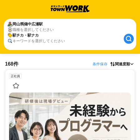
岡山県
備中広瀬駅
職種を選択してください
駅チカ・駅ナカ
キーワードを選択してください
168件
条件保存
関連度順
正社員