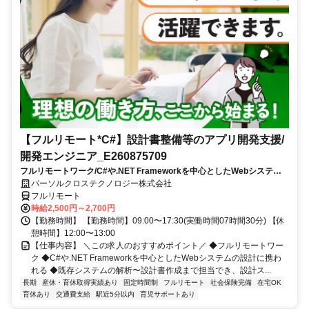
【フルリモート*C#】設計書整備等のアプリ開発支援/
開発エンジニア_E260875709
フルリモートワーク/C#や.NET Frameworkを中心としたWebシステム
の設計に携われる/既存システムの解析〜設計書作成まで担当でき、設計
パーソルクロステクノロジー株式会社
スキルを磨ける
フルリモート
時給2,500円～2,700円
【勤務時間】 【勤務時間】09:00〜17:30(実働時間07時間30分) 【休
憩時間】12:00〜13:00
【仕事内容】 ＼この求人のおすすめポイント／ ◆フルリモートワー
ク ◆C#や.NET Frameworkを中心としたWebシステムの設計に携わ
れる ◆既存システムの解析〜設計書作成まで担当でき、設計ス...
長期
産休・育休取得実績あり
固定時間制
フルリモート
社会保険完備
在宅OK
育休あり
交通費支給
駅近5分以内
育児サポートあり