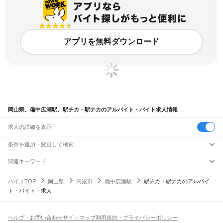
アプリを無料ダウンロード
岡山県、備中広瀬駅、駅チカ・駅ナカのアルバイト・バイト求人情報
求人の詳細を表示
条件を追加・変更して検索
市区町村を追加・変更
関連キーワード
完全在宅ワーク 全国
シール貼り 在宅
現在地周辺
ガチャガチャ
犬カフェ
岡山県
駅を追加・変更
バイトTOP
岡山県
高梁市
備中広瀬駅
駅チカ・駅ナカのアルバイ
岡山県
すべて
ト・バイト・求人
岡山市
すべて
職種を追加・変更
JR山陽本線(姫路～岡山)
北区
中区
東区
南区
三石駅
吉永駅
和気駅
熊山駅
万富駅
瀬戸駅
上道駅
東岡山駅
高島駅
西川原駅
岡山駅
飲食・フードサービス
倉敷市
津山市
玉野市
笠岡市
井原市
総社市
高梁市
新見市
備前市
瀬戸内市
赤磐市
特徴を追加・変更
飲食・フードサービス
すべて
ヘルプ・お問い合わせ
サイトマップ
利用規約・プライバシーポリシー
JR山陽本線(岡山～三原)
真庭市
美作市
浅口市
和気郡
都窪郡
浅口郡
小田郡
真庭郡
苫田郡
勝田郡
英田郡