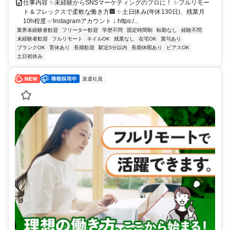
仕事内容 ✨未経験からSNSマーケティングのプロに！ ✨フルリモー
ト＆フレックスで柔軟な働き方🏢 ✨土日休み(年休130日)、残業月
10h程度 ✅Instagramアカウント ↓ https:/...
業界未経験者歓迎
フリーター歓迎
学歴不問
固定時間制
転勤なし
経験不問
未経験者歓迎
フルリモート
ネイルOK
残業なし
在宅OK
賞与あり
ブランクOK
育休あり
長期歓迎
駅近5分以内
長期休暇あり
ピアスOK
土日祝休み
派遣社員