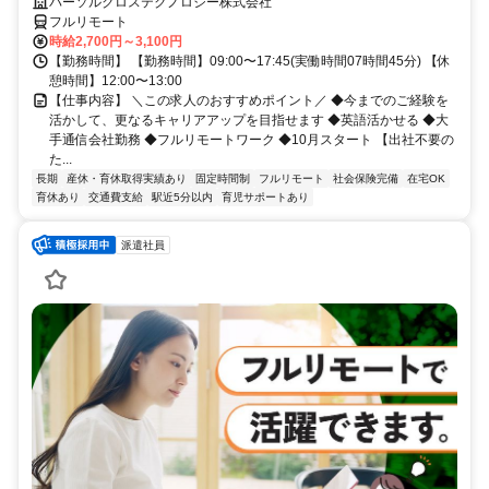
かせる/大手通信会社勤務/フルリモートワーク/10月スタート
パーソルクロステクノロジー株式会社
フルリモート
時給2,700円～3,100円
【勤務時間】 【勤務時間】09:00〜17:45(実働時間07時間45分) 【休
憩時間】12:00〜13:00
【仕事内容】 ＼この求人のおすすめポイント／ ◆今までのご経験を
活かして、更なるキャリアアップを目指せます ◆英語活かせる ◆大
手通信会社勤務 ◆フルリモートワーク ◆10月スタート 【出社不要の
た...
長期
産休・育休取得実績あり
固定時間制
フルリモート
社会保険完備
在宅OK
育休あり
交通費支給
駅近5分以内
育児サポートあり
派遣社員