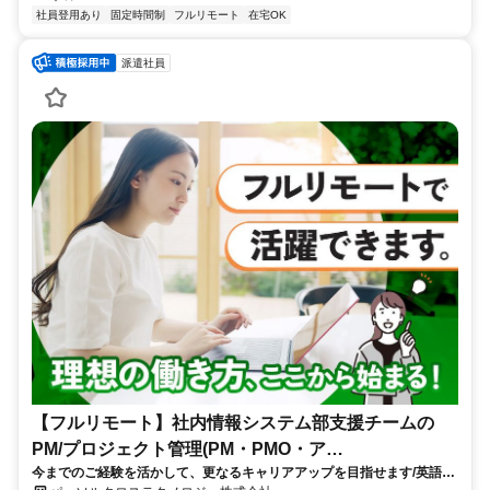
社員登用あり
固定時間制
フルリモート
在宅OK
派遣社員
【フルリモート】社内情報システム部支援チームの
PM/プロジェクト管理(PM・PMO・ア
今までのご経験を活かして、更なるキャリアアップを目指せます/英語活
シ)_N260774362