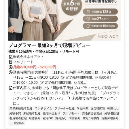
プログラマー 最短3ヶ月で現場デビュー
残業月10h以内・年間休日128日・リモート可
株式会社ネオアクト
フルリモート
月給270,000円～520,000円
勤務時間詳細 実働時間：1日あたり8時間 平均勤務日数：1ヶ月あた
り18日 〜 21日 ①9:00~18:00（所定労働時間8時間、休憩60分）
②10:00～19:00（所定労働時間8時間、休憩6...
仕事内容 ＼ 未経験でも「研修修了後はプログラマーとして現場デビ
ュー」できる ／ （最短1ヶ月～最長6ヶ月の研修制度） 「プログラミ
ングって何から始めればいい？」 「IT未経験でも本当にエンジニア
に...
業界未経験者歓迎
ランチタイム
フリーター歓迎
学歴不問
固定時間制
転勤なし
経験不問
未経験者歓迎
住宅手当あり
フルリモート
交通費全額支給
経験者歓迎
有資格者歓迎
研修あり
在宅OK
賞与あり
育休あり
駅近5分以内
長期休暇あり
土日祝休み