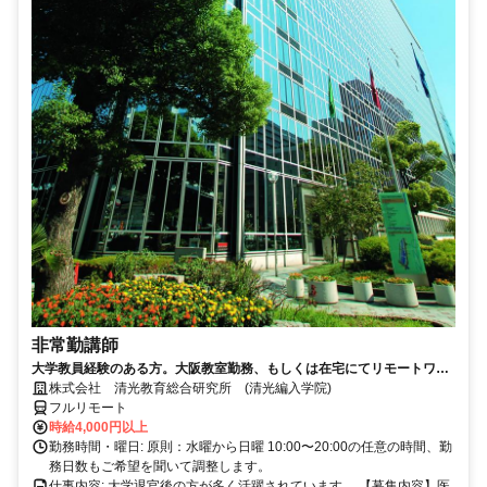
非常勤講師
大学教員経験のある方。大阪教室勤務、もしくは在宅にてリモートワー
ク可能。退官した先生が活躍中。
株式会社 清光教育総合研究所 (清光編入学院)
フルリモート
時給4,000円以上
勤務時間・曜日: 原則：水曜から日曜 10:00〜20:00の任意の時間、勤
務日数もご希望を聞いて調整します。
仕事内容: 大学退官後の方が多く活躍されています。 【募集内容】医