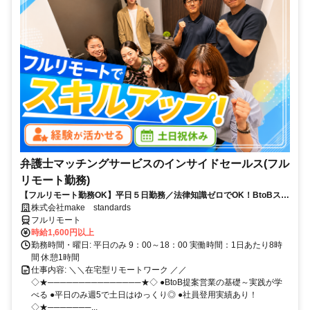
弁護士マッチングサービスのインサイドセールス(フル
リモート勤務)
【フルリモート勤務OK】平日５日勤務／法律知識ゼロでOK！BtoBスキ
ルが身につく営業職
株式会社make standards
フルリモート
時給1,600円以上
勤務時間・曜日: 平日のみ 9：00～18：00 実働時間：1日あたり8時
間 休憩1時間
仕事内容: ＼＼在宅型リモートワーク ／／
◇★───────────────★◇ ●BtoB提案営業の基礎～実践が学
べる ●平日のみ週5で土日はゆっくり◎ ●社員登用実績あり！
◇★───────...