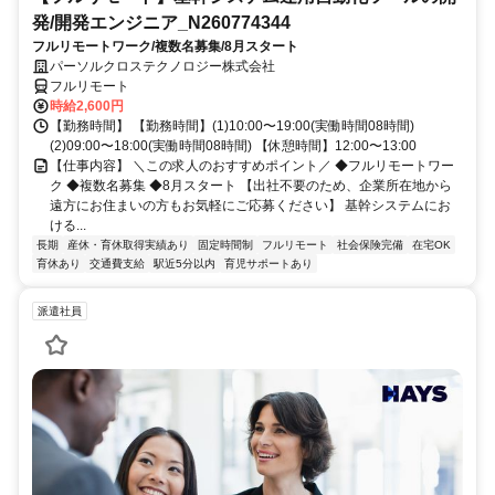
発/開発エンジニア_N260774344
フルリモートワーク/複数名募集/8月スタート
パーソルクロステクノロジー株式会社
フルリモート
時給2,600円
【勤務時間】 【勤務時間】(1)10:00〜19:00(実働時間08時間)
(2)09:00〜18:00(実働時間08時間) 【休憩時間】12:00〜13:00
【仕事内容】 ＼この求人のおすすめポイント／ ◆フルリモートワー
ク ◆複数名募集 ◆8月スタート 【出社不要のため、企業所在地から
遠方にお住まいの方もお気軽にご応募ください】 基幹システムにお
ける...
長期
産休・育休取得実績あり
固定時間制
フルリモート
社会保険完備
在宅OK
育休あり
交通費支給
駅近5分以内
育児サポートあり
派遣社員