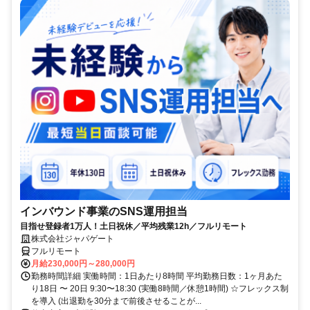
インバウンド事業のSNS運用担当
目指せ登録者1万人！土日祝休／平均残業12h／フルリモート
株式会社ジャパゲート
フルリモート
月給230,000円～280,000円
勤務時間詳細 実働時間：1日あたり8時間 平均勤務日数：1ヶ月あた
り18日 〜 20日 9:30〜18:30 (実働8時間／休憩1時間) ☆フレックス制
を導入 (出退勤を30分まで前後させることが...