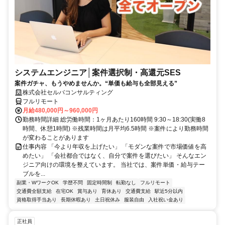
システムエンジニア│案件選択制・高還元SES
案件ガチャ、もうやめませんか。“単価も給与も全部見える”
株式会社セルバコンサルティング
フルリモート
月給480,000円～960,000円
勤務時間詳細 総労働時間：1ヶ月あたり160時間 9:30～18:30(実働8
時間、休憩1時間) ※残業時間は月平均6.5時間 ※案件により勤務時間
が変わることがあります
仕事内容 「今より年収を上げたい」 「モダンな案件で市場価値を高
めたい」 「会社都合ではなく、自分で案件を選びたい」 そんなエン
ジニア向けの環境を整えています。 当社では、案件単価・給与テー
ブルを...
副業・WワークOK
学歴不問
固定時間制
転勤なし
フルリモート
交通費全額支給
在宅OK
賞与あり
育休あり
交通費支給
駅近5分以内
資格取得手当あり
長期休暇あり
土日祝休み
服装自由
入社祝い金あり
正社員