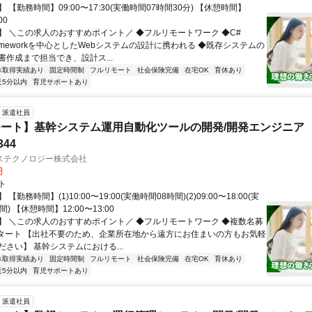
 【勤務時間】09:00〜17:30(実働時間07時間30分) 【休憩時間】
00
】 ＼この求人のおすすめポイント／ ◆フルリモートワーク ◆C#
Frameworkを中心としたWebシステムの設計に携われる ◆既存システムの
書作成まで担当でき、設計ス...
休取得実績あり
固定時間制
フルリモート
社会保険完備
在宅OK
育休あり
近5分以内
育児サポートあり
派遣社員
ート】基幹システム運用自動化ツールの開発/開発エンジニア
344
ステクノロジー株式会社
円
ト
【勤務時間】(1)10:00〜19:00(実働時間08時間)(2)09:00〜18:00(実
) 【休憩時間】12:00〜13:00
】 ＼この求人のおすすめポイント／ ◆フルリモートワーク ◆複数名募
スタート 【出社不要のため、企業所在地から遠方にお住まいの方もお気軽
さい】 基幹システムにおける...
休取得実績あり
固定時間制
フルリモート
社会保険完備
在宅OK
育休あり
近5分以内
育児サポートあり
派遣社員