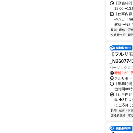
【勤務時間】
12:00〜13:
【仕事内容
や.NET 
解析〜設計
長期
産休・育
交通費支給
駅
【フルリモ
_N260774
パーソルクロ
時給2,600
フルリモー
【勤務時間】 
働時間08時間
【仕事内容
集 ◆8月
にご応募くだ
長期
産休・育
交通費支給
駅