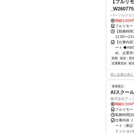
【フルリモ
_W260775
パーソルクロ
時給3,000
フルリモー
【勤務時間】
12:00〜13:
【仕事内容
ート ◆A
め、企業所
長期
産休・育
交通費支給
駅
同じ企業の求人
業務委託
AIスクー
株式会社アッ
時給2,500
フルリモー
勤務時間詳
仕事内容 
ード（東証
ミッションに