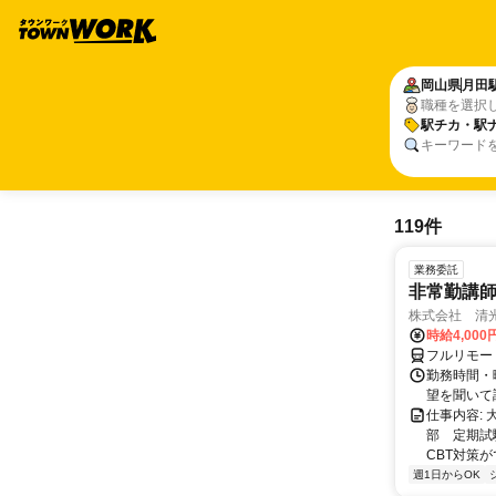
岡山県
月田
職種を選択
駅チカ・駅
キーワード
119件
業務委託
非常勤講
株式会社 清
時給4,00
フルリモー
勤務時間・曜
望を聞いて
仕事内容:
部 定期試
CBT対策
週1日からOK