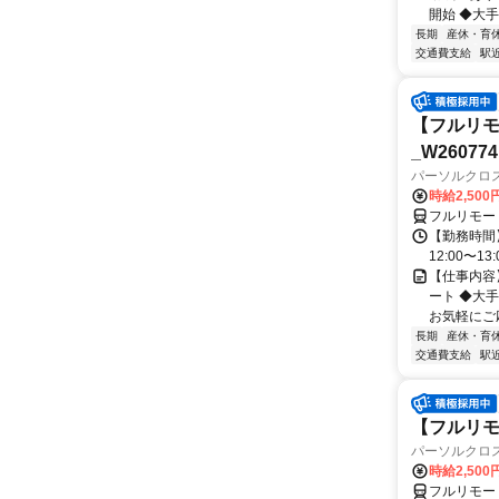
開始 ◆大手
長期
産休・育
交通費支給
駅
【フルリモ
_W260774
パーソルクロ
時給2,500
フルリモー
【勤務時間】
12:00〜13:
【仕事内容
ート ◆大
お気軽にご応
長期
産休・育
交通費支給
駅
【フルリモ
パーソルクロ
時給2,500
フルリモー