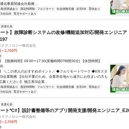
通信事業関連会社勤務 ...
休取得実績あり
固定時間制
フルリモート
社会保険完備
在宅OK
育休あり
近5分以内
育児サポートあり
派遣社員
ート】故障診断システムの改修/機能追加対応/開発エンジニア
197
ステクノロジー株式会社
円～2,700円
ト
 【勤務時間】09:00〜17:30(実働時間07時間30分) 【休憩時間】
00
】 ＼この求人のおすすめポイント／ ◆フルリモートワーク ◆8月スタ
手SI企業勤務 【出社不要のため、企業所在地から遠方にお住まいの方も
募ください】 独立系SI企業...
休取得実績あり
固定時間制
フルリモート
社会保険完備
在宅OK
育休あり
近5分以内
育児サポートあり
派遣社員
ート*C#】設計書整備等のアプリ開発支援/開発エンジニア_E260
ステクノロジー株式会社
円～2,700円
ト