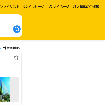
マイリスト
メッセージ
マイページ
求人掲載のご相談
存
関連度順