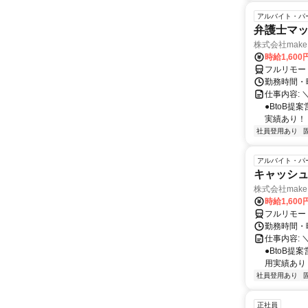
アルバイト・パ
弁護士マッ
株式会社make 
時給1,60
フルリモー
勤務時間・曜
仕事内容: 
●BtoB
実績あり！ ◇
社員登用あり
アルバイト・パ
キャッシュ
株式会社make 
時給1,60
フルリモー
勤務時間・曜
仕事内容: 
●BtoB
用実績あり ◇
社員登用あり
正社員