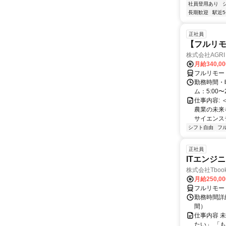
社員登用あり
長期歓迎
駅近
正社員
【フルリモ
株式会社AGRI 
月給340,0
フルリモー
勤務時間・
ム：5:00〜
仕事内容: 
農業の未来
サイエンス
シフト自由
フ
正社員
ITエンジ
株式会社Tboo
月給250,0
フルリモー
勤務時間詳細
間）
仕事内容 
たい」 「