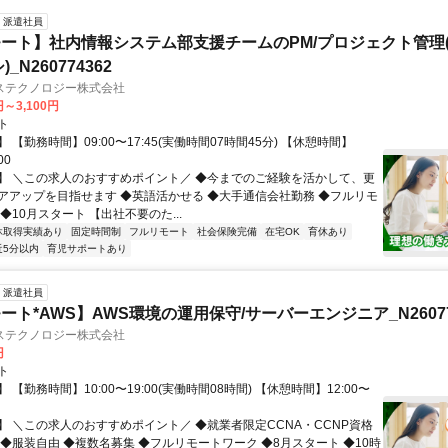
派遣社員
ート】社内情報システム部支援チームのPM/プロジェクト管理(
_N260774362
ステクノロジー株式会社
円～3,100円
ト
 【勤務時間】09:00〜17:45(実働時間07時間45分) 【休憩時間】
00
】 ＼この求人のおすすめポイント／ ◆今までのご経験を活かして、更
アアップを目指せます ◆英語活かせる ◆大手通信会社勤務 ◆フルリモ
◆10月スタート 【出社不要のた...
休取得実績あり
固定時間制
フルリモート
社会保険完備
在宅OK
育休あり
近5分以内
育児サポートあり
派遣社員
ート*AWS】AWS環境の運用保守/サーバーエンジニア_N26077
ステクノロジー株式会社
円
ト
 【勤務時間】10:00〜19:00(実働時間08時間) 【休憩時間】12:00〜
】 ＼この求人のおすすめポイント／ ◆就業者限定CCNA・CCNP資格
 ◆服装自由 ◆複数名募集 ◆フルリモートワーク ◆8月スタート ◆10時