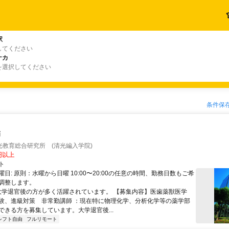
駅
してください
ナカ
を選択してください
条件保
師
光教育総合研究所 (清光編入学院)
0円以上
ト
日: 原則：水曜から日曜 10:00〜20:00の任意の時間、勤務日数もご希
調整します。
 大学退官後の方が多く活躍されています。 【募集内容】医歯薬獣医学
験、進級対策 非常勤講師 ：現在特に物理化学、分析化学等の薬学部
ができる方を募集しています。大学退官後...
シフト自由
フルリモート