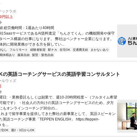
ア
テックラボ
00円以上
ト
細 総労働時間：1週あたり40時間
自社SaasサービスであるAI賃料査定「ちんさてくん」の機能開発や保守
タベース構築の仕事になります。 弊社はベンチャー企業になります。
体的に開発業務ができる方を探してい...
勤なし
フルリモート
経験者歓迎
駅ナカ
在宅OK
交通費支給
まかないあり
期休暇あり
服装自由
髪型・髪色自由
Kの英語コーチングサービスの英語学習コンサルタント
ールウィズ
円
ト
曜日: ・業務委託もしくは副業で、週10-20時間程度～（フルタイム希望
可能です） ・社会人の方向けの英語コーチングサービスのため、夕方
もオンラインコーチング30分の...
 これまで留学事業を提供してきた弊社の新事業として、 英語スピーキン
語コーチング事業「TEPPEN ENGLISH」 https://teppen-
 を...
在宅OK
週2・3日からOK