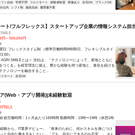
シフト自由
学歴不問
フルリモート
経験者歓迎
研修あり
在宅OK
ブランクOK
5分以内
シフト制
服装自由
履歴書不要
ート/フルフレックス】スタートアップ企業の情報システム担
SMILE
00円～500,000円
ト
曜日: フレックスタイム制 （標準労働時間8時間/日、フレキシブルタイ
22:00）
＜AGRI SMILEとは＞ 当社は、「テクノロジーによって、産地とともに
をつくる」を経営理念に据え、豊かな経験を持つ産地と、進化を続ける
テクノロジーを融合すること...
ルリモート
在宅OK
ニア(Web・アプリ開発)|未経験歓迎
k
00円以上
ト
 総労働時間：1ヶ月あたり160時間 勤務時間：10時〜19時（休憩1時
未経験から、IT業界デビュー。 「将来のために、何かスキルを身につけ
もっと自由な働き方をしたい」 「でも、自分にできるのか不安…」 そん