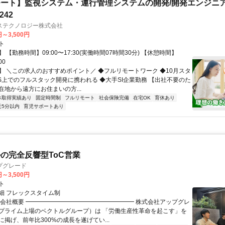
ート】監視システム・運行管理システムの開発/開発エンジニ
242
ステクノロジー株式会社
円～3,500円
ト
 【勤務時間】09:00〜17:30(実働時間07時間30分) 【休憩時間】
00
】 ＼この求人のおすすめポイント／ ◆フルリモートワーク ◆10月スタ
WS上でのフルスタック開発に携われる ◆大手SI企業勤務 【出社不要のた
在地から遠方にお住まいの方...
休取得実績あり
固定時間制
フルリモート
社会保険完備
在宅OK
育休あり
近5分以内
育児サポートあり
ルの完全反響型ToC営業
プグレード
円～3,500円
ト
細 フレックスタイム制
▏会社概要 ━━━━━━━━━━━━━━━━━━ 株式会社アップグレ
プライム上場のベクトルグループ）は 「労働生産性革命を起こす」を
掲げ、前年比300%の成長を遂げてい...