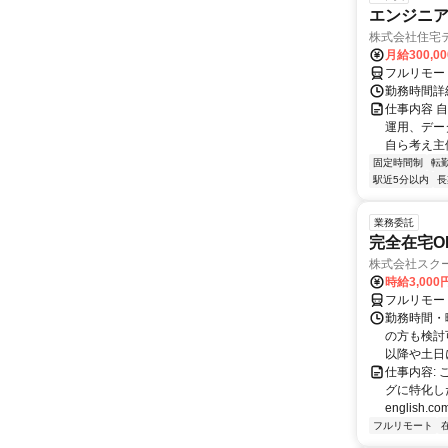
エンジニ
株式会社住宅
月給300,0
フルリモー
勤務時間詳
仕事内容 
運用、デー
自ら考え主
固定時間制
転
駅近5分以内
長
業務委託
完全在宅O
株式会社スク
時給3,000
フルリモー
勤務時間・
の方も検討
以降や土日に
仕事内容:
グに特化した英
english.com
フルリモート