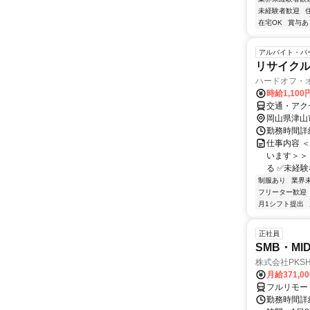
未経験者歓迎
在宅OK
賞与あ
アルバイト・パ
リサイク
ハードオフ・
時給1,100
交通・アク
岡山県津山
勤務時間詳細
仕事内容 
います＞＞
る ✅未経験
制服あり
業界
フリーター歓迎
月1シフト提出
正社員
SMB・M
株式会社PKSHA 
月給371,0
フルリモー
勤務時間詳