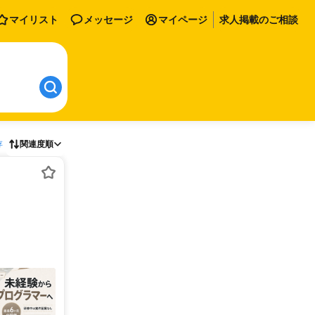
マイリスト
メッセージ
マイページ
求人掲載のご相談
存
関連度順