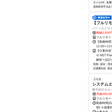
ネイルOK
食費
資格取得手当あ
【フルリモ
パーソルクロ
時給2,500
フルリモー
【勤務時間】
12:00〜13:
【仕事内容
や.NET 
解析〜設計
長期
産休・育
交通費支給
駅
正社員
システムエ
株式会社セル
月給480,0
フルリモー
勤務時間詳細
間) ※残