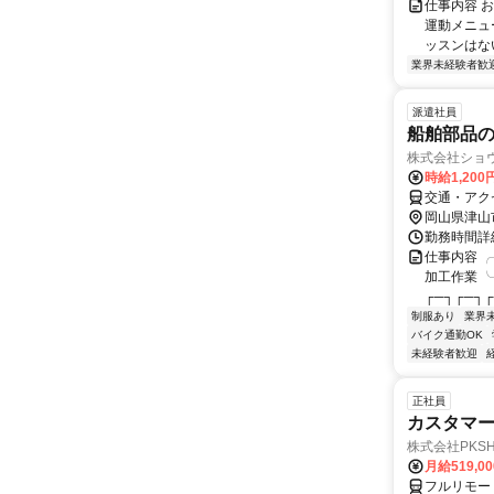
仕事内容 
運動メニュ
ッスンはない
業界未経験者歓
派遣社員
船舶部品
株式会社ショ
時給1,20
交通・アク
岡山県津山
勤務時間詳細
仕事内容 ╭
加工作業 ╰
┌─┐┌─┐┌
制服あり
業界
バイク通勤OK
未経験者歓迎
正社員
カスタマー
株式会社PKSHA 
月給519,0
フルリモー