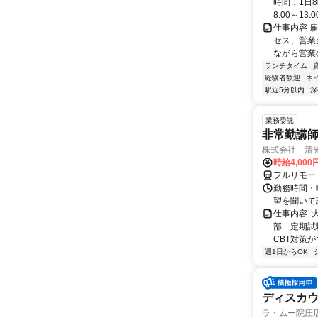
時間：1日8
8:00～13:00 
仕事内容 
セス、営業企
ながら営業
ランチタイム
経験者歓迎
ネ
駅近5分以内
深
業務委託
非常勤講
株式会社 清
時給4,00
フルリモー
勤務時間・曜
望を聞いて
仕事内容:
部 定期試
CBT対策
週1日からOK
ディスカウ
ラ・ムー院庄