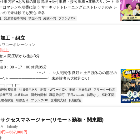
お仕事内容 ●お客様の健康管理 ●受付事務・接客事務 ●運動のサポート ※
ーはマシンを順番に使う サーキットトレーニングとストレッチのみ レ
ので未経験でも安心 ※各...
迎
変形労働時間制
学歴不問
経験不問
ブランクOK
の加工・組立
ウワコーポレーション
0円以上
セス 院庄駅から徒歩3分
市
 8：00～17：00 休憩85分
─────────────･✧₊⁺─╮ ✨人間関係 良好✨ 土日祝休みの部品の
─⁺₊✧･─────────────╯ 未経験者も大歓迎OK！
─┐┌─┐┌─...
未経験者歓迎
社員登用あり
副業・WワークOK
主婦・主夫歓迎
フリーター歓迎
学歴不問
車通勤OK
固定時間制
職場見学可
平日のみOK
転勤なし
経験不問
経験者歓迎
研修あり
ブランクOK
交通費支給
長期歓迎
サクセスマネージャー(リモート勤務・関東圏)
Infinity
00円～667,000円
ト