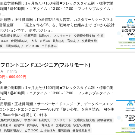
細 総労働時間：1ヶ月あたり160時間 ■フレックスタイム制 ・標準労働
時間 / 週40時間 ・コアタイム：13:00～17:00 ・フレキシブルタイム：
...
雇用形態：正社員 職種：IT/通信製品法人営業、カスタマーサクセスマネ
営業企画 ――「売上を作るCS」を、戦略から仕組みまで ゼロから設計
ジションです。 ※本ポジショ...
資格取得支援あり
学歴不問
転勤なし
フルリモート
交通費全額支給
午前
イルOK
食費補助あり
夕方
在宅OK
賞与あり
育休あり
交通費支給
夜
長期休暇あり
ピアスOK
土日祝休み
発フロントエンドエンジニア(フルリモート)
Infinity
00円～600,000円
ト
細 総労働時間：1ヶ月あたり160時間 ■フレックスタイム制 ・標準労働
時間 / 週40時間 ・コアタイム：13:00～17:00 ・フレキシブルタイム：
...
雇用形態：正社員 職種：サーバーサイドエンジニア、データベースエン
ロントエンドエンジニア ――Vue3で「使い心地」を突き詰め、 AIを使
Saas全体へ越境していける...
資格取得支援あり
学歴不問
転勤なし
フルリモート
交通費全額支給
経験者歓迎
補助あり
在宅OK
賞与あり
育休あり
交通費支給
駅近5分以内
り
長期休暇あり
ピアスOK
土日祝休み
服装自由
昼食補助あり