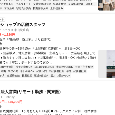
住宅手当あり
フルリモート
交通費全額支給
経験者歓迎
有資格者歓迎
研修あり
り
育休あり
駅近5分以内
長期休暇あり
土日祝休み
ート
ルショップの店舗スタッフ
オフハウス津山院庄店
円～1,320円
セス JR姫新線「院庄駅」より徒歩3分
市
 9時40分〜19時15分 ＊上記時間で2時間～、週3日〜OK
＜＜創業以来、地域密着・お客様第一主義をモットーに業績を伸ばして
 ▼働きやすい理由＆魅力▼ ✅1日2時間～、週3日～OKで無理なく働け
者でも丁寧にサポートするので安心 ...
未経験者歓迎
扶養内勤務OK
1日4時間以内OK
土日祝のみOK
主婦・主夫歓迎
短期
学歴不問
平日のみOK
経験不問
未経験者歓迎
午前
経験者歓迎
夕方
交通費支給
長期歓迎
駅近5分以内
週2・3日からOK
ID法人営業(リモート勤務・関東圏)
Infinity
00円～445,000円
ト
細 総労働時間：1ヶ月あたり160時間 ■フレックスタイム制 ・標準労働