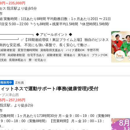
00円～235,000円
セス 院庄駅より徒歩5分
市
 実働時間：1日あたり8時間 平均勤務日数：1ヶ月あたり20日 〜 21日
目安 5:00～22:00 ┗うち8時間＋残業平均1.5時間 ┗休憩時間1.5時間/
┏━━━━━━━━━┓ ◆ アピールポイント ◆
━━━━━┛ ✅【39期連続増収！東証プライム上場】 独自のビジネス
倒的な安定感。 不況にも強い基盤で、長く安心して働け...
未経験者歓迎
変形労働時間制
資格取得支援あり
バイク通勤OK
学歴不問
不問
未経験者歓迎
住宅手当あり
経験者歓迎
研修あり
賞与あり
ブランクOK
費支給
長期休暇あり
寮・社宅あり
正社員
ィットネスで運動サポート/事務(健康管理)/受付
ーブス津山西
35円～257,195円
「院庄駅」より徒歩2分
市
労働時間：1ヶ月あたり173時間30分 月～金 9：00～19：00（実働9時
 9：00～18：00（実働8時間） 【営業時間】 月～金 10：00～13：
..