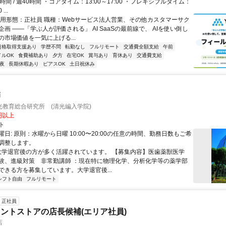
時間 / 週40時間 ・コアタイム：13:00～17:00 ・フレキシブルタイム：
...
雇用形態：正社員 職種：Webサービス法人営業、その他カスタマーサク
画 ――「学ぶ人が評価される」 AI SaaSの最前線で、 AIを使い倒し
の市場価値を一気に上げる...
資格取得支援あり
学歴不問
転勤なし
フルリモート
交通費全額支給
午前
イルOK
食費補助あり
夕方
在宅OK
賞与あり
育休あり
交通費支給
夜
長期休暇あり
ピアスOK
土日祝休み
師
光教育総合研究所 (清光編入学院)
0円以上
ト
日: 原則：水曜から日曜 10:00〜20:00の任意の時間、勤務日数もご希
調整します。
 大学退官後の方が多く活躍されています。 【募集内容】医歯薬獣医学
験、進級対策 非常勤講師 ：現在特に物理化学、分析化学等の薬学部
ができる方を募集しています。大学退官後...
シフト自由
フルリモート
正社員
ントストアの店長候補(エリア社員)
店