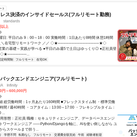
ート
レス決済のインサイドセールス(フルリモート勤務)
standards
0円以上
ト
日: 平日のみ 9：00～18：00 実働時間：1日あたり8時間 休憩1時間
＼＼在宅型リモートワーク ／／ ◇★───────────────★◇
提案営業の基礎～実践が学べる ●平日のみ週5で土日はゆっくり◎ ●正社員登
★───────...
固定時間制
フルリモート
在宅OK
発バックエンドエンジニア(フルリモート)
Infinity
00円～600,000円
ト
細 総労働時間：1ヶ月あたり160時間 ■フレックスタイム制 ・標準労働
時間 / 週40時間 ・コアタイム：13:00～17:00 ・フレキシブルタイム：
...
雇用形態：正社員 職種：セキュリティエンジニア、データベースエンジ
ワークエンジニア ――Python/Djangoを軸に、AIを使い倒しながら ユ
らスケールまで担う...
り
学歴不問
転勤なし
フルリモート
交通費全額支給
午前
経験者歓迎