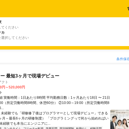
駅
してください
ナカ
を選択してください
条件保
ー 最短3ヶ月で現場デビュー
アクト
00円～520,000円
ト
 実働時間：1日あたり8時間 平均勤務日数：1ヶ月あたり18日 〜 21日
18:00（所定労働時間8時間、休憩60分） ②10:00～19:00（所定労働時間8
..
＼ 未経験でも「研修修了後はプログラマーとして現場デビュー」できる
1ヶ月～最長6ヶ月の研修制度） 「プログラミングって何から始めればい
T未経験でも本当にエンジニアに...
迎
ランチタイム
フリーター歓迎
学歴不問
固定時間制
転勤なし
経験不問