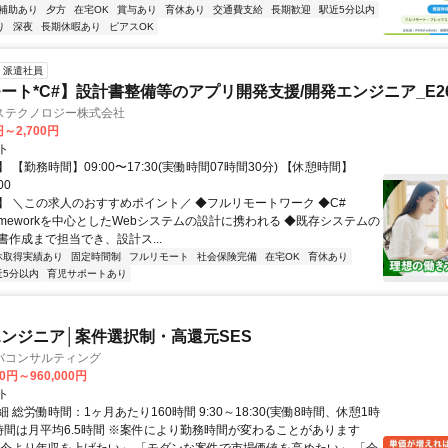
補助あり
夕方
在宅OK
賞与あり
育休あり
交通費支給
長期歓迎
駅近5分以内
り
深夜
長期休暇あり
ピアスOK
派遣社員
ート*C#】設計書整備等のアプリ開発支援/開発エンジニア_E260
ステクノロジー株式会社
円～2,700円
ト
 【勤務時間】09:00〜17:30(実働時間07時間30分) 【休憩時間】
00
】 ＼この求人のおすすめポイント／ ◆フルリモートワーク ◆C#
Frameworkを中心としたWebシステムの設計に携われる ◆既存システムの
書作成まで担当でき、設計ス...
休取得実績あり
固定時間制
フルリモート
社会保険完備
在宅OK
育休あり
近5分以内
育児サポートあり
ンジニア│案件選択制・高還元SES
バコンサルティング
00円～960,000円
ト
 総労働時間：1ヶ月あたり160時間 9:30～18:30(実働8時間、休憩1時
業時間は月平均6.5時間 ※案件により勤務時間が変わることがあります