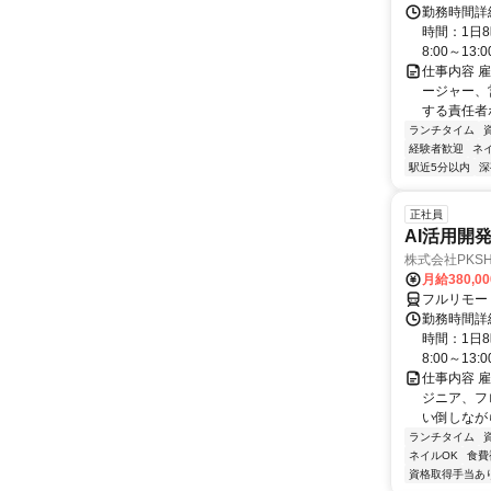
勤務時間詳
時間：1日8
8:00～13:00 
仕事内容 
ージャー、
する責任者ポ
ランチタイム
経験者歓迎
ネ
駅近5分以内
深
正社員
AI活用開
株式会社PKSHA 
月給380,0
フルリモー
勤務時間詳
時間：1日8
8:00～13:00 
仕事内容 
ジニア、フ
い倒しながら
ランチタイム
ネイルOK
食費
資格取得手当あ