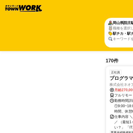
岡山県
院庄
職種を選択
駅チカ・駅
キーワード
170件
正社員
プログラマ
株式会社ネオ
月給270,0
フルリモー
勤務時間詳細
①9:00~
時間、休憩6.
仕事内容 
／ （最短
い？」 「I
業界未経験者歓