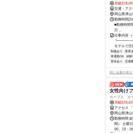
月給218,0
交通・アク
岡山県津山
勤務時間詳細
■勤務時間帯
日 ...
仕事内容 
┗━━━━
モデルで圧
制服あり
業界
車通勤OK
経験
育休あり
交通
同じ企業の求人
女性向けフ
カーブス カ
月給235,0
アクセス 
岡山県津山
勤務時間 総
間） 土曜日
00、15：00.