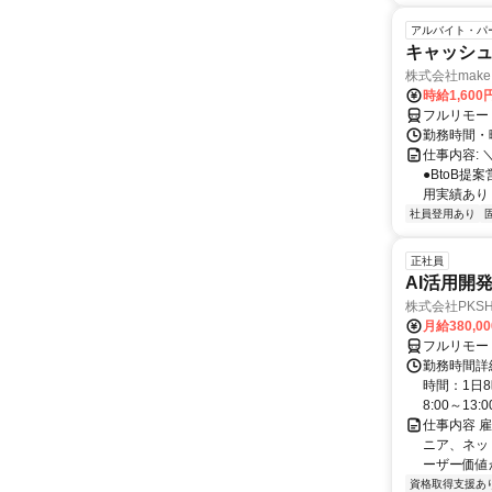
アルバイト・パ
キャッシュ
株式会社make 
時給1,60
フルリモー
勤務時間・曜
仕事内容: 
●BtoB
用実績あり ◇
社員登用あり
正社員
AI活用開
株式会社PKSHA 
月給380,0
フルリモー
勤務時間詳
時間：1日8
8:00～13:00 
仕事内容 
ニア、ネット
ーザー価値か
資格取得支援あ