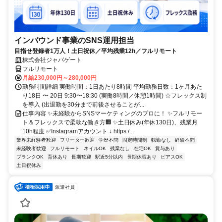
インバウンド事業のSNS運用担当
目指せ登録者1万人！土日祝休／平均残業12h／フルリモート
株式会社ジャパゲート
フルリモート
月給230,000円～280,000円
勤務時間詳細 実働時間：1日あたり8時間 平均勤務日数：1ヶ月あた
り18日 〜 20日 9:30〜18:30 (実働8時間／休憩1時間) ☆フレックス制
を導入 (出退勤を30分まで前後させることが...
仕事内容 ✨未経験からSNSマーケティングのプロに！ ✨フルリモー
ト＆フレックスで柔軟な働き方🏢 ✨土日休み(年休130日)、残業月
10h程度 ✅Instagramアカウント ↓ https:/...
業界未経験者歓迎
フリーター歓迎
学歴不問
固定時間制
転勤なし
経験不問
未経験者歓迎
フルリモート
ネイルOK
残業なし
在宅OK
賞与あり
ブランクOK
育休あり
長期歓迎
駅近5分以内
長期休暇あり
ピアスOK
土日祝休み
派遣社員