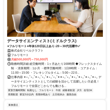
データサイエンティスト(ミドルクラス)
⭐フルリモート⭐年休120日以上あり♪20～30代活躍中✅
株式会社リベルクラフト
フルリモート
月給500,000円～750,000円
勤務時間詳細 総労働時間：1ヶ月あたり168時間 ◆フレックスタイム
制 ・清算期間：1か月 ・標準労働時間：1日8時間 ・コアタイム：
11:00～15:00 ・フレキシブルタイム：5:00～22:0...
仕事内容 ✶⋆｡˚⋆｡˚✶⋆｡˚⋆｡˚✶⋆｡˚⋆｡˚✶✶⋆｡˚⋆｡˚✶⋆｡˚✶⋆｡˚✶⋆｡˚✶⋆｡ デ
ータサイエンティストとしての経験を活かして活躍したい方必見！
フルリモートで全国どこからでも働ける...
変形労働時間制
転勤なし
フルリモート
午前
経験者歓迎
夕方
在宅OK
長期歓迎
駅近5分以内
長期休暇あり
土日祝休み
服装自由
業務委託