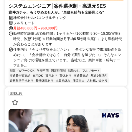
システムエンジニア│案件選択制・高還元SES
案件ガチャ、もうやめませんか。“単価も給与も全部見える”
株式会社セルバコンサルティング
フルリモート
月給480,000円～960,000円
勤務時間詳細 総労働時間：1ヶ月あたり160時間 9:30～18:30(実働8
時間、休憩1時間) ※残業時間は月平均6.5時間 ※案件により勤務時間
が変わることがあります
仕事内容 「今より年収を上げたい」 「モダンな案件で市場価値を高
めたい」 「会社都合ではなく、自分で案件を選びたい」 そんなエン
ジニア向けの環境を整えています。 当社では、案件単価・給与テー
ブルを...
副業・WワークOK
学歴不問
固定時間制
転勤なし
フルリモート
交通費全額支給
在宅OK
賞与あり
育休あり
交通費支給
駅近5分以内
資格取得手当あり
長期休暇あり
土日祝休み
服装自由
入社祝い金あり
派遣社員