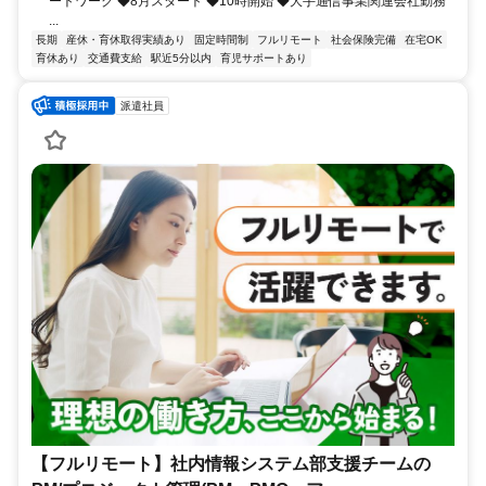
ートワーク ◆8月スタート ◆10時開始 ◆大手通信事業関連会社勤務
...
長期
産休・育休取得実績あり
固定時間制
フルリモート
社会保険完備
在宅OK
育休あり
交通費支給
駅近5分以内
育児サポートあり
派遣社員
【フルリモート】社内情報システム部支援チームの