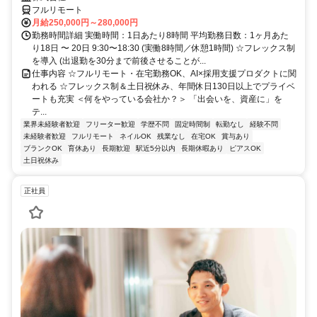
フルリモート
月給250,000円～280,000円
勤務時間詳細 実働時間：1日あたり8時間 平均勤務日数：1ヶ月あた
り18日 〜 20日 9:30〜18:30 (実働8時間／休憩1時間) ☆フレックス制
を導入 (出退勤を30分まで前後させることが...
仕事内容 ☆フルリモート・在宅勤務OK、AI×採用支援プロダクトに関
われる ☆フレックス制＆土日祝休み、年間休日130日以上でプライベ
ートも充実 ＜何をやっている会社か？＞ 「出会いを、資産に」を
テ...
業界未経験者歓迎
フリーター歓迎
学歴不問
固定時間制
転勤なし
経験不問
未経験者歓迎
フルリモート
ネイルOK
残業なし
在宅OK
賞与あり
ブランクOK
育休あり
長期歓迎
駅近5分以内
長期休暇あり
ピアスOK
土日祝休み
正社員