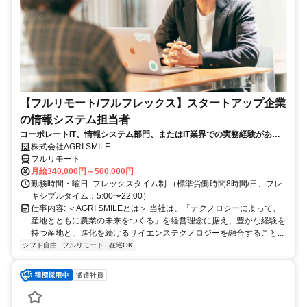
【フルリモート/フルフレックス】スタートアップ企業
の情報システム担当者
コーポレートIT、情報システム部門、またはIT業界での実務経験がある
方、大歓迎！
株式会社AGRI SMILE
フルリモート
月給340,000円～500,000円
勤務時間・曜日: フレックスタイム制 （標準労働時間8時間/日、フレ
キシブルタイム：5:00〜22:00）
仕事内容: ＜AGRI SMILEとは＞ 当社は、「テクノロジーによって、
産地とともに農業の未来をつくる」を経営理念に据え、豊かな経験を
持つ産地と、進化を続けるサイエンステクノロジーを融合すること...
シフト自由
フルリモート
在宅OK
派遣社員