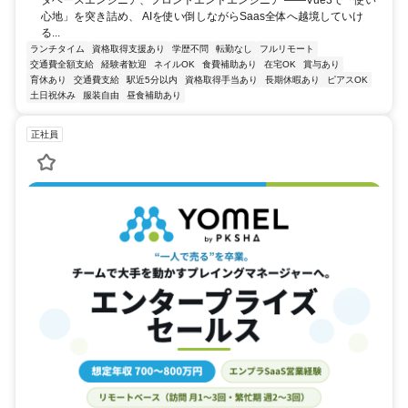
心地」を突き詰め、 AIを使い倒しながらSaas全体へ越境していけ
る...
ランチタイム
資格取得支援あり
学歴不問
転勤なし
フルリモート
交通費全額支給
経験者歓迎
ネイルOK
食費補助あり
在宅OK
賞与あり
育休あり
交通費支給
駅近5分以内
資格取得手当あり
長期休暇あり
ピアスOK
土日祝休み
服装自由
昼食補助あり
正社員