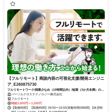
【フルリモート】商談内容の可視化支援/開発エンジニ
ア_E260875730
フルリモートワーク/残業少なめ（10時間以内）/短期（3か月未満）のお
仕事/大手SI企業勤務/今までのご経験を活かして、更なるキャリアアップ
パーソルクロステクノロジー株式会社
を目指せます
フルリモート
時給3,000円～3,300円
【勤務時間】 【勤務時間】09:00〜18:00(実働時間08時間) 【休憩時