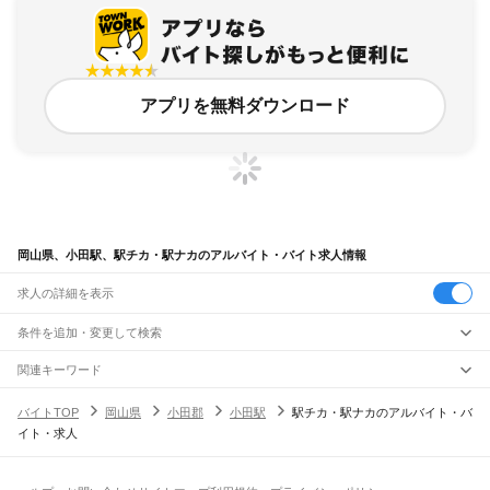
アプリを無料ダウンロード
岡山県、小田駅、駅チカ・駅ナカのアルバイト・バイト求人情報
求人の詳細を表示
条件を追加・変更して検索
市区町村を追加・変更
関連キーワード
完全在宅ワーク 全国
シール貼り 在宅
現在地周辺
ガチャガチャ
犬カフェ
岡山県
駅を追加・変更
バイトTOP
岡山県
小田郡
小田駅
駅チカ・駅ナカのアルバイト・バ
岡山県
すべて
イト・求人
岡山市
すべて
職種を追加・変更
JR山陽本線(姫路～岡山)
北区
中区
東区
南区
三石駅
吉永駅
和気駅
熊山駅
万富駅
瀬戸駅
上道駅
東岡山駅
高島駅
西川原駅
岡山駅
飲食・フードサービス
倉敷市
津山市
玉野市
笠岡市
井原市
総社市
高梁市
新見市
備前市
瀬戸内市
赤磐市
特徴を追加・変更
飲食・フードサービス
すべて