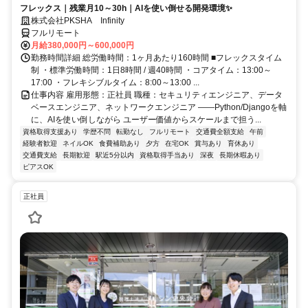
フレックス｜残業月10～30h｜AIを使い倒せる開発環境✨
株式会社PKSHA Infinity
フルリモート
月給380,000円～600,000円
勤務時間詳細 総労働時間：1ヶ月あたり160時間 ■フレックスタイム
制 ・標準労働時間：1日8時間 / 週40時間 ・コアタイム：13:00～
17:00 ・フレキシブルタイム：8:00～13:00 ...
仕事内容 雇用形態：正社員 職種：セキュリティエンジニア、データ
ベースエンジニア、ネットワークエンジニア ――Python/Djangoを軸
に、AIを使い倒しながら ユーザー価値からスケールまで担う...
資格取得支援あり
学歴不問
転勤なし
フルリモート
交通費全額支給
午前
経験者歓迎
ネイルOK
食費補助あり
夕方
在宅OK
賞与あり
育休あり
交通費支給
長期歓迎
駅近5分以内
資格取得手当あり
深夜
長期休暇あり
ピアスOK
正社員