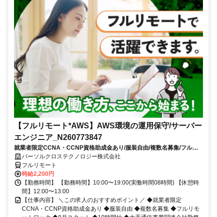
【フルリモート*AWS】AWS環境の運用保守/サーバー
エンジニア_N260773847
就業者限定CCNA・CCNP資格助成金あり/服装自由/複数名募集/フルリ
モートワーク/8月スタート/10時開始/大手通信事業関連会社勤務
パーソルクロステクノロジー株式会社
フルリモート
時給2,200円
【勤務時間】 【勤務時間】10:00〜19:00(実働時間08時間) 【休憩時
間】12:00〜13:00
【仕事内容】 ＼この求人のおすすめポイント／ ◆就業者限定
CCNA・CCNP資格助成金あり ◆服装自由 ◆複数名募集 ◆フルリモ