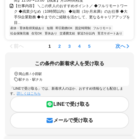
間】12:00〜13:00 【残業】月10時間程度
【仕事内容】 ＼この求人のおすすめポイント／ ◆フルリモートワー
ク ◆残業少なめ（10時間以内） ◆短期（3か月未満）のお仕事 ◆大
手SI企業勤務 ◆今までのご経験を活かして、更なるキャリアアップを
目...
産休・育休取得実績あり
短期
即日勤務OK
固定時間制
フルリモート
社会保険完備
在宅OK
育休あり
交通費支給
駅近5分以内
育児サポートあり
前へ
次へ
1
2
3
4
5
この条件の新着求人を受け取る
岡山県 / 小田駅
駅チカ・駅ナカ
「LINEで受け取る」では、新着求人のほか、おすすめ情報なども配信しま
す。
詳しくはこちら
LINEで受け取る
メールで受け取る