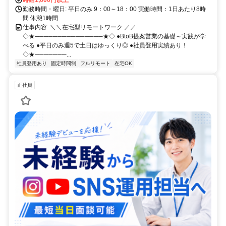
勤務時間・曜日: 平日のみ 9：00～18：00 実働時間：1日あたり8時
間 休憩1時間
仕事内容: ＼＼在宅型リモートワーク ／／
◇★───────────────★◇ ●BtoB提案営業の基礎～実践が学
べる ●平日のみ週5で土日はゆっくり◎ ●社員登用実績あり！
◇★───────...
社員登用あり
固定時間制
フルリモート
在宅OK
正社員