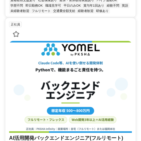
資格取得支援あり
社会保険あり
産休・育休取得実績あり
バイク通勤OK
学歴不問
即日勤務OK
職場見学可
平日のみOK
賞与年1回あり
経験不問
英語
未経験者歓迎
フルリモート
交通費全額支給
経験者歓迎
研修あり
正社員
AI活用開発バックエンドエンジニア(フルリモート)