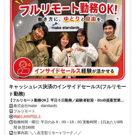
キャッシュレス決済のインサイドセールス(フルリモー
ト勤務)
【フルリモート勤務OK】平日５日勤務／経験者歓迎・BtoB提案営業で
スキルアップ
株式会社make standards
フルリモート
時給1,600円以上
勤務時間・曜日: 平日のみ 9：00～18：00 実働時間：1日あたり8時
間 休憩1時間
仕事内容: ＼＼在宅型リモートワーク ／／