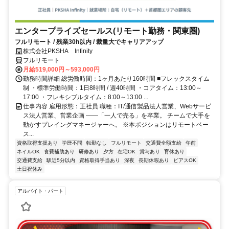
エンタープライズセールス(リモート勤務・関東圏)
フルリモート / 残業30h以内 / 裁量大でキャリアアップ
株式会社PKSHA Infinity
フルリモート
月給519,000円～593,000円
勤務時間詳細 総労働時間：1ヶ月あたり160時間 ■フレックスタイム
制 ・標準労働時間：1日8時間 / 週40時間 ・コアタイム：13:00～
17:00 ・フレキシブルタイム：8:00～13:00 ...
仕事内容 雇用形態：正社員 職種：IT/通信製品法人営業、Webサービ
ス法人営業、営業企画 ――「一人で売る」を卒業。 チームで大手を
動かすプレイングマネージャーへ。 ※本ポジションはリモートベー
ス...
資格取得支援あり
学歴不問
転勤なし
フルリモート
交通費全額支給
午前
ネイルOK
食費補助あり
研修あり
夕方
在宅OK
賞与あり
育休あり
交通費支給
駅近5分以内
資格取得手当あり
深夜
長期休暇あり
ピアスOK
土日祝休み
アルバイト・パート