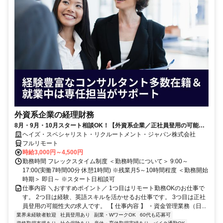
外資系企業の経理財務
8月・9月・10月スタート相談OK！【外資系企業／正社員登用の可能性
大／700万～800万／リモート勤務OK】経理財務
ヘイズ・スペシャリスト・リクルートメント・ジャパン株式会社
フルリモート
時給3,000円～4,500円
勤務時間 フレックスタイム制度 ＜勤務時間について＞ 9:00～
17:00(実働7時間00分 休憩1時間) ※残業月5～10時間程度 ＜勤務開始
時期＞ 即日～ ※スタート日相談可
仕事内容 ＼おすすめポイント／ 1つ目はリモート勤務OKのお仕事で
す。 2つ目は経験、英語スキルを活かせるお仕事です。 3つ目は正社
員登用の可能性大の求人です。 【 仕事内容 】 ・資金管理業務（日...
業界未経験者歓迎
社員登用あり
副業・WワークOK
60代も応募可