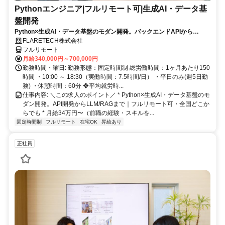
Pythonエンジニア|フルリモート可|生成AI・データ基
盤開発
Python×生成AI・データ基盤のモダン開発。バックエンドAPIから
LLM/RAG・データ活用まで、AI駆動開発が日常のチームで。残業月10h
FLARETECH株式会社
以下・年休123日・フルリモート可。
フルリモート
月給340,000円～700,000円
勤務時間・曜日: 勤務形態：固定時間制 総労働時間：1ヶ月あたり150
時間 ・10:00 ～ 18:30（実働時間：7.5時間/日） ・平日のみ(週5日勤
務) ・休憩時間：60分 ❖平均就労時...
仕事内容: ＼この求人のポイント／ * Python×生成AI・データ基盤のモ
ダン開発。API開発からLLM/RAGまで｜フルリモート可・全国どこか
らでも * 月給34万円〜（前職の経験・スキルを...
固定時間制
フルリモート
在宅OK
昇給あり
正社員