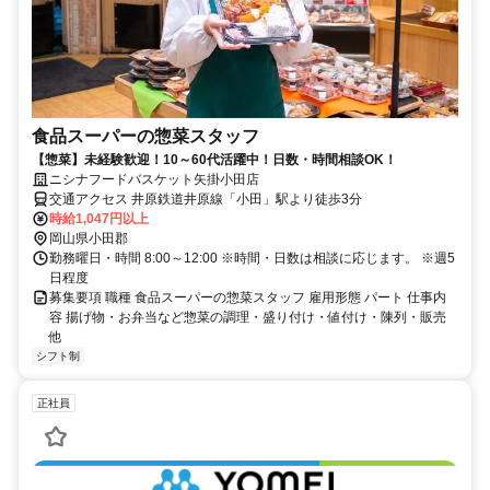
食品スーパーの惣菜スタッフ
【惣菜】未経験歓迎！10～60代活躍中！日数・時間相談OK！
ニシナフードバスケット矢掛小田店
交通アクセス 井原鉄道井原線「小田」駅より徒歩3分
時給1,047円以上
岡山県小田郡
勤務曜日・時間 8:00～12:00 ※時間・日数は相談に応じます。 ※週5
日程度
募集要項 職種 食品スーパーの惣菜スタッフ 雇用形態 パート 仕事内
容 揚げ物・お弁当など惣菜の調理・盛り付け・値付け・陳列・販売
他
シフト制
正社員