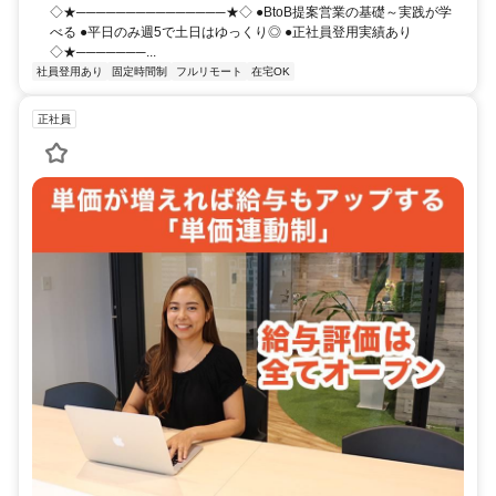
◇★───────────────★◇ ●BtoB提案営業の基礎～実践が学
べる ●平日のみ週5で土日はゆっくり◎ ●正社員登用実績あり
◇★───────...
社員登用あり
固定時間制
フルリモート
在宅OK
正社員