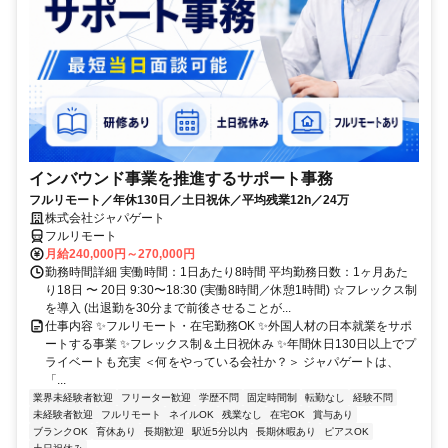
インバウンド事業を推進するサポート事務
フルリモート／年休130日／土日祝休／平均残業12h／24万
株式会社ジャパゲート
フルリモート
月給240,000円～270,000円
勤務時間詳細 実働時間：1日あたり8時間 平均勤務日数：1ヶ月あた
り18日 〜 20日 9:30〜18:30 (実働8時間／休憩1時間) ☆フレックス制
を導入 (出退勤を30分まで前後させることが...
仕事内容 ✨フルリモート・在宅勤務OK ✨外国人材の日本就業をサポ
ートする事業 ✨フレックス制＆土日祝休み ✨年間休日130日以上でプ
ライベートも充実 ＜何をやっている会社か？＞ ジャパゲートは、
「...
業界未経験者歓迎
フリーター歓迎
学歴不問
固定時間制
転勤なし
経験不問
未経験者歓迎
フルリモート
ネイルOK
残業なし
在宅OK
賞与あり
ブランクOK
育休あり
長期歓迎
駅近5分以内
長期休暇あり
ピアスOK