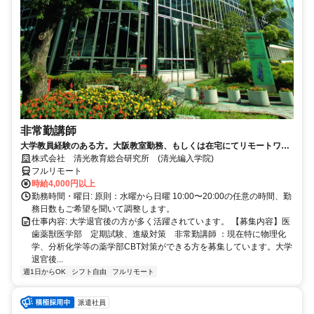
非常勤講師
大学教員経験のある方。大阪教室勤務、もしくは在宅にてリモートワー
ク可能。退官した先生が活躍中。
株式会社 清光教育総合研究所 (清光編入学院)
フルリモート
時給4,000円以上
勤務時間・曜日: 原則：水曜から日曜 10:00〜20:00の任意の時間、勤
務日数もご希望を聞いて調整します。
仕事内容: 大学退官後の方が多く活躍されています。 【募集内容】医
歯薬獣医学部 定期試験、進級対策 非常勤講師 ：現在特に物理化
学、分析化学等の薬学部CBT対策ができる方を募集しています。大学
退官後...
週1日からOK
シフト自由
フルリモート
派遣社員