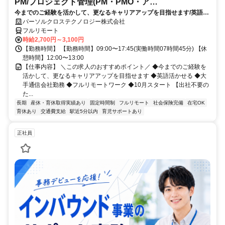
PM/プロジェクト管理(PM・PMO・ア
今までのご経験を活かして、更なるキャリアアップを目指せます/英語活
シ)_N260774362
かせる/大手通信会社勤務/フルリモートワーク/10月スタート
パーソルクロステクノロジー株式会社
フルリモート
時給2,700円～3,100円
【勤務時間】 【勤務時間】09:00〜17:45(実働時間07時間45分) 【休
憩時間】12:00〜13:00
【仕事内容】 ＼この求人のおすすめポイント／ ◆今までのご経験を
活かして、更なるキャリアアップを目指せます ◆英語活かせる ◆大
手通信会社勤務 ◆フルリモートワーク ◆10月スタート 【出社不要の
た...
長期
産休・育休取得実績あり
固定時間制
フルリモート
社会保険完備
在宅OK
育休あり
交通費支給
駅近5分以内
育児サポートあり
正社員