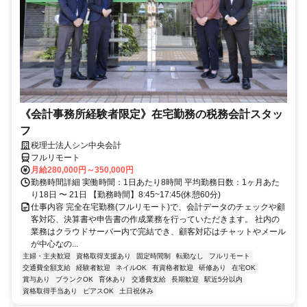
《会計事務所経験者限定》在宅勤務の税務会計スタッ
フ
税理士法人シン中央会計
フルリモート
月給280,000円～350,000円
勤務時間詳細 実働時間：1日あたり8時間 平均勤務日数：1ヶ月あた
り18日 〜 21日 【勤務時間】8:45~17:45(休憩60分)
仕事内容 完全在宅勤務(フルリモート)で、会計データのチェックや顧
客対応、決算書や申告書の作成業務を行っていただきます。 社内の
業務はクラウドサーバー内で完結でき、顧客対応はチャットやメール
が中心なの...
主婦・主夫歓迎
資格取得支援あり
固定時間制
転勤なし
フルリモート
交通費全額支給
経験者歓迎
ネイルOK
有資格者歓迎
研修あり
在宅OK
賞与あり
ブランクOK
育休あり
交通費支給
長期歓迎
駅近5分以内
資格取得手当あり
ピアスOK
土日祝休み