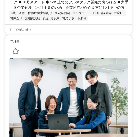
ク ◆10月スタート ◆AWS上でのフルスタック開発に携われる ◆大手
SI企業勤務 【出社不要のため、企業所在地から遠方にお住まいの方...
長期
産休・育休取得実績あり
固定時間制
フルリモート
社会保険完備
在宅OK
育休あり
交通費支給
駅近5分以内
育児サポートあり
同じ企業の求人
正社員