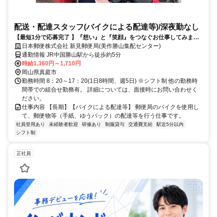
配送・配達スタッフ(バイクによる配達等)/深夜勤なし
【最短1分で応募完了 】『想い』と『笑顔』をつなぐお仕事してみませ
んか？
日本郵便株式会社 新見郵便局(美作勝山集配センター)
通勤情報 JR中国勝山駅から徒歩約5分
時給1,360円～1,710円
岡山県真庭市
勤務時間 8：20～17：20(1日8時間、週5日) ※シフト制 他の勤務時
間帯での組合せ勤務有。 詳細については、面接時にお問い合わせく
ださい。
仕事内容 【長期】【バイクによる配達等】 郵便局のバイクを使用し
て、郵便物等（手紙、ゆうパック）の配達等を行う仕事です。
社員登用あり
未経験者歓迎
研修あり
制服貸与
交通費支給
駅近5分以内
シフト制
正社員