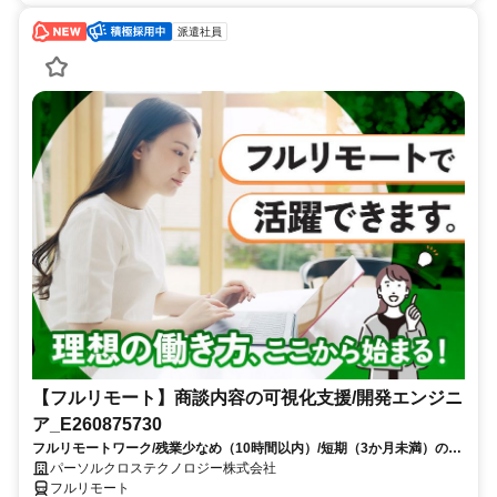
派遣社員
【フルリモート】商談内容の可視化支援/開発エンジニ
ア_E260875730
フルリモートワーク/残業少なめ（10時間以内）/短期（3か月未満）のお
仕事/大手SI企業勤務/今までのご経験を活かして、更なるキャリアアップ
パーソルクロステクノロジー株式会社
を目指せます
フルリモート