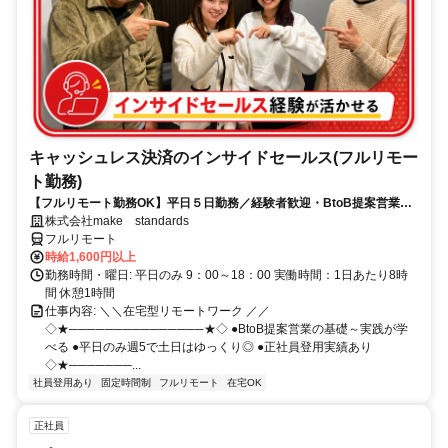
キャッシュレス決済のインサイドセールス(フルリモー
ト勤務)
【フルリモート勤務OK】平日５日勤務／経験者歓迎・BtoB提案営業で
スキルアップ
株式会社make standards
フルリモート
時給1,600円以上
勤務時間・曜日: 平日のみ 9：00～18：00 実働時間：1日あたり8時
間 休憩1時間
仕事内容: ＼＼在宅型リモートワーク ／／
◇★───────────────★◇ ●BtoB提案営業の基礎～実践が学
べる ●平日のみ週5で土日はゆっくり◎ ●正社員登用実績あり
◇★───────...
社員登用あり
固定時間制
フルリモート
在宅OK
正社員