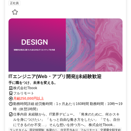
正社員
ITエンジニア(Web・アプリ開発)|未経験歓迎
手に職をつけ、未来を変える。
株式会社Tbook
フルリモート
月給250,000円以上
勤務時間詳細 総労働時間：1ヶ月あたり160時間 勤務時間：10時〜19
時（休憩1時間）
仕事内容 未経験から、IT業界デビュー。 「将来のために、何かスキ
ルを身につけたい」 「もっと自由な働き方をしたい」 「でも、自分
にできるのか不安…」 そんな想いを持つ方へ。 株式会社Tbook...
ランチタイム
固定時間制
転勤なし
住宅手当あり
フルリモート
交通費全額支給