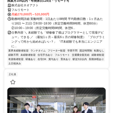
残業月10h以内・年間休日128日・リモート可
株式会社ネオアクト
フルリモート
月給270,000円～520,000円
勤務時間詳細 実働時間：1日あたり8時間 平均勤務日数：1ヶ月あた
り18日 〜 21日 ①9:00~18:00（所定労働時間8時間、休憩60分）
②10:00～19:00（所定労働時間8時間、休憩6...
仕事内容 ＼ 未経験でも「研修修了後はプログラマーとして現場デビ
ュー」できる ／ （最短1ヶ月～最長6ヶ月の研修制度） 「プログラミ
ングって何から始めればいい？」 「IT未経験でも本当にエンジニア
に...
業界未経験者歓迎
ランチタイム
フリーター歓迎
学歴不問
固定時間制
転勤なし
経験不問
未経験者歓迎
住宅手当あり
フルリモート
交通費全額支給
経験者歓迎
有資格者歓迎
研修あり
在宅OK
賞与あり
育休あり
駅近5分以内
長期休暇あり
土日祝休み
正社員