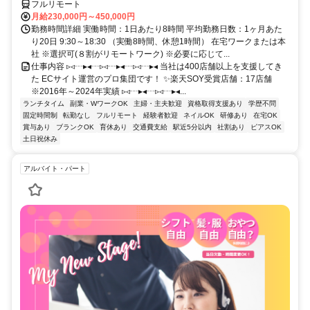
フルリモート
月給230,000円～450,000円
勤務時間詳細 実働時間：1日あたり8時間 平均勤務日数：1ヶ月あた
り20日 9:30～18:30 （実働8時間、休憩1時間） 在宅ワークまたは本
社 ※選択可(８割がリモートワーク) ※必要に応じて...
仕事内容 ▹◃┄▸◂┄▹◃┄▸◂┄▹◃┄▸◂ 当社は400店舗以上を支援してき
た ECサイト運営のプロ集団です！ ✨楽天SOY受賞店舗：17店舗
※2016年～2024年実績 ▹◃┄▸◂┄▹◃┄▸◂...
ランチタイム
副業・WワークOK
主婦・主夫歓迎
資格取得支援あり
学歴不問
固定時間制
転勤なし
フルリモート
経験者歓迎
ネイルOK
研修あり
在宅OK
賞与あり
ブランクOK
育休あり
交通費支給
駅近5分以内
社割あり
ピアスOK
土日祝休み
アルバイト・パート