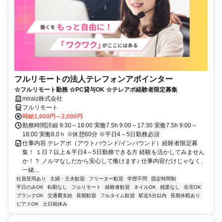
フルリモートの法人テレフォンアポインター
☆フルリモート勤務 ☆PC貸与OK ☆テレアポ経験者限定募集
miraiz株式会社
フルリモート
時給1,600円～2,000円
勤務時間詳細 9:30～18:00 実働7.5h 9:00～17:30 実働7.5h 9:00～
18:00 実働8.0ｈ ※休憩60分 ※平日4～5日勤務必須
仕事内容 テレアポ（アウトバウンド/インバウンド）経験者限定募
集！ １日７以上＆平日4～5日勤務できる方 経験を活かしてみません
か！？ ノルマなしだから安心して働けます♪ 仕事内容だけじゃなく、
一緒...
社員登用あり
主婦・主夫歓迎
フリーター歓迎
学歴不問
固定時間制
平日のみOK
転勤なし
フルリモート
経験者歓迎
ネイルOK
残業なし
在宅OK
ブランクOK
交通費支給
長期歓迎
フルタイム歓迎
駅近5分以内
長期休暇あり
ピアスOK
土日祝休み