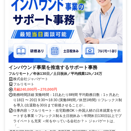
インバウンド事業を推進するサポート事務
フルリモート／年休130日／土日祝休／平均残業12h／24万
株式会社ジャパゲート
フルリモート
月給240,000円～270,000円
勤務時間詳細 実働時間：1日あたり8時間 平均勤務日数：1ヶ月あた
り18日 〜 20日 9:30〜18:30 (実働8時間／休憩1時間) ☆フレックス制
を導入 (出退勤を30分まで前後させることが...
仕事内容 ✨フルリモート・在宅勤務OK ✨外国人材の日本就業をサポ
ートする事業 ✨フレックス制＆土日祝休み ✨年間休日130日以上でプ
ライベートも充実 ＜何をやっている会社か？＞ ジャパゲートは、
「...