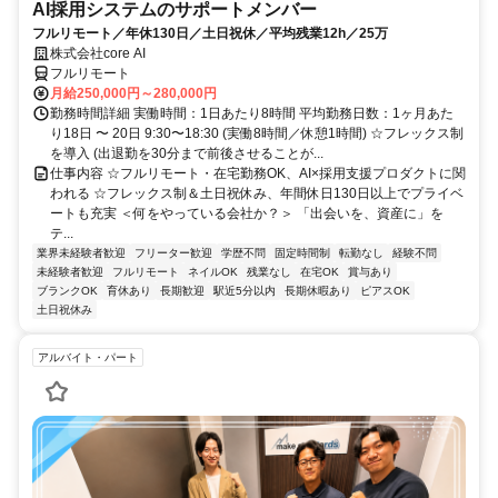
AI採用システムのサポートメンバー
フルリモート／年休130日／土日祝休／平均残業12h／25万
株式会社core AI
フルリモート
月給250,000円～280,000円
勤務時間詳細 実働時間：1日あたり8時間 平均勤務日数：1ヶ月あた
り18日 〜 20日 9:30〜18:30 (実働8時間／休憩1時間) ☆フレックス制
を導入 (出退勤を30分まで前後させることが...
仕事内容 ☆フルリモート・在宅勤務OK、AI×採用支援プロダクトに関
われる ☆フレックス制＆土日祝休み、年間休日130日以上でプライベ
ートも充実 ＜何をやっている会社か？＞ 「出会いを、資産に」を
テ...
業界未経験者歓迎
フリーター歓迎
学歴不問
固定時間制
転勤なし
経験不問
未経験者歓迎
フルリモート
ネイルOK
残業なし
在宅OK
賞与あり
ブランクOK
育休あり
長期歓迎
駅近5分以内
長期休暇あり
ピアスOK
土日祝休み
アルバイト・パート