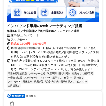
インバウンド事業のwebマーケティング担当
年休130日／土日祝休／平均残業10h／フレックス／港区
株式会社ジャパゲート
フルリモート
月給230,000円～280,000円
勤務時間詳細 実働時間：1日あたり8時間 平均勤務日数：1ヶ月あた
り18日 〜 20日 9:30〜18:30 (実働8時間／休憩1時間) ☆フレックス制
を導入 (出退勤を30分まで前後させることが...
仕事内容 ✨柔軟に働けるフルリモート勤務！ ✨土日祝休み（年間休日
130日）、残業月10時間程度 ✨グローバル人材支援・日本語教育の分
野で、Webマーケティングにチャレンジしたい方を募集します！ ...
業界未経験者歓迎
フリーター歓迎
学歴不問
固定時間制
転勤なし
経験不問
未経験者歓迎
フルリモート
ネイルOK
残業なし
在宅OK
賞与あり
ブランクOK
育休あり
長期歓迎
駅近5分以内
長期休暇あり
ピアスOK
土日祝休み
派遣社員