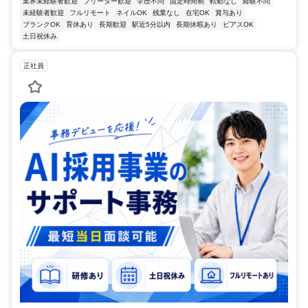
業界未経験者歓迎
フリーター歓迎
学歴不問
固定時間制
転勤なし
経験不問
未経験者歓迎
フルリモート
ネイルOK
残業なし
在宅OK
賞与あり
ブランクOK
育休あり
長期歓迎
駅近5分以内
長期休暇あり
ピアスOK
土日祝休み
正社員