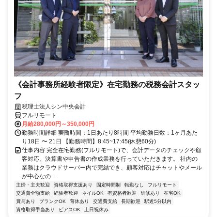
《会計事務所経験者限定》在宅勤務の税務会計スタッ
フ
税理士法人シン中央会計
フルリモート
月給280,000円～350,000円
勤務時間詳細 実働時間：1日あたり8時間 平均勤務日数：1ヶ月あた
り18日 〜 21日 【勤務時間】8:45~17:45(休憩60分)
仕事内容 完全在宅勤務(フルリモート)で、会計データのチェックや顧
客対応、決算書や申告書の作成業務を行っていただきます。 社内の
業務はクラウドサーバー内で完結でき、顧客対応はチャットやメール
が中心なの...
主婦・主夫歓迎
資格取得支援あり
固定時間制
転勤なし
フルリモート
交通費全額支給
経験者歓迎
ネイルOK
有資格者歓迎
研修あり
在宅OK
賞与あり
ブランクOK
育休あり
交通費支給
長期歓迎
駅近5分以内
資格取得手当あり
ピアスOK
土日祝休み