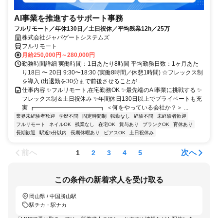
AI事業を推進するサポート事務
フルリモート／年休130日／土日祝休／平均残業12h／25万
株式会社ジャパゲートシステムズ
フルリモート
月給250,000円～280,000円
勤務時間詳細 実働時間：1日あたり8時間 平均勤務日数：1ヶ月あた
り18日 〜 20日 9:30〜18:30 (実働8時間／休憩1時間) ☆フレックス制
を導入 (出退勤を30分まで前後させることが...
仕事内容 ✨フルリモート,在宅勤務OK ✨最先端のAI事業に挑戦する ✨
フレックス制＆土日祝休み ✨年間休日130日以上でプライベートも充
実 ┏━━━━━━━━━━━┓ ＜何をやっている会社か？＞ ...
業界未経験者歓迎
学歴不問
固定時間制
転勤なし
経験不問
未経験者歓迎
フルリモート
ネイルOK
残業なし
在宅OK
賞与あり
ブランクOK
育休あり
長期歓迎
駅近5分以内
長期休暇あり
ピアスOK
土日祝休み
前へ
次へ
1
2
3
4
5
この条件の新着求人を受け取る
岡山県 / 中国勝山駅
駅チカ・駅ナカ