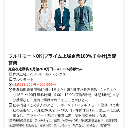
フルリモートOK|プライム上場企業100%子会社|反響
営業
完全在宅勤務★月給26.8万円～★100%反響のみ
株式会社LiPLUSホールディングス
フルリモート
月給268,500円～500,000円
勤務時間詳細 実働時間：1日あたり8時間 平均勤務日数：1ヶ月あた
り18日 〜 20日 勤務時間／9:00～18:00 (実働8時間、休憩1時間) ※ほ
ぼ残業なし、定時で業務が終了することがほとん...
仕事内容 ⭐この求人のアピールポイント⭐ ✅フルリモート勤務OKで出
社の必要なし ✅月給26.8万円～50万円 ✅年間休日120日以上 ✅ほぼ残
業なし、プライベート充実 ✅創業以来、増収増益を続ける成...
業界未経験者歓迎
ランチタイム
副業・WワークOK
資格取得支援あり
学歴不問
固定時間制
転勤なし
経験不問
フルリモート
残業なし
研修あり
在宅OK