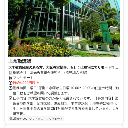
非常勤講師
大学教員経験のある方。大阪教室勤務、もしくは在宅にてリモートワー
ク可能。退官した先生が活躍中。
株式会社 清光教育総合研究所 (清光編入学院)
フルリモート
時給4,000円以上
勤務時間・曜日: 原則：水曜から日曜 10:00〜20:00の任意の時間、勤
務日数もご希望を聞いて調整します。
仕事内容: 大学退官後の方が多く活躍されています。 【募集内容】医
歯薬獣医学部 定期試験、進級対策 非常勤講師 ：現在特に物理化
学、分析化学等の薬学部CBT対策ができる方を募集しています。大学
退官後...
週1日からOK
シフト自由
フルリモート