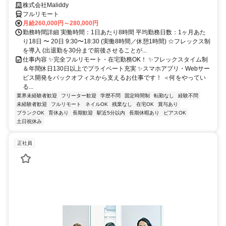
株式会社Maliddy
フルリモート
月給260,000円～280,000円
勤務時間詳細 実働時間：1日あたり8時間 平均勤務日数：1ヶ月あた
り18日 〜 20日 9:30〜18:30 (実働8時間／休憩1時間) ☆フレックス制
を導入 (出退勤を30分まで前後させることが...
仕事内容 ✨完全フルリモート・在宅勤務OK！ ✨フレックスタイム制
＆年間休日130日以上でプライベート充実 ✨スマホアプリ・Webサー
ビス開発をバックオフィスから支えるお仕事です！ ＜何をやってい
る...
業界未経験者歓迎
フリーター歓迎
学歴不問
固定時間制
転勤なし
経験不問
未経験者歓迎
フルリモート
ネイルOK
残業なし
在宅OK
賞与あり
ブランクOK
育休あり
長期歓迎
駅近5分以内
長期休暇あり
ピアスOK
土日祝休み
正社員