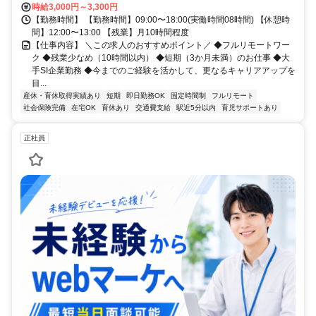
時給3,000円～3,300円
【勤務時間】 【勤務時間】09:00〜18:00(実働時間08時間) 【休憩時
間】12:00〜13:00 【残業】月10時間程度
【仕事内容】 ＼この求人のおすすめポイント／ ◆フルリモートワー
ク ◆残業少なめ（10時間以内） ◆短期（3か月未満）のお仕事 ◆大
手SI企業勤務 ◆今までのご経験を活かして、更なるキャリアアップを
目...
産休・育休取得実績あり
短期
即日勤務OK
固定時間制
フルリモート
社会保険完備
在宅OK
育休あり
交通費支給
駅近5分以内
育児サポートあり
正社員