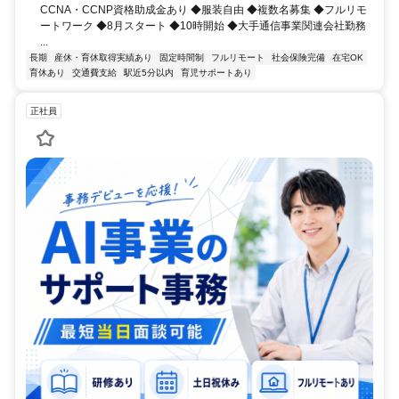
CCNA・CCNP資格助成金あり ◆服装自由 ◆複数名募集 ◆フルリモ
ートワーク ◆8月スタート ◆10時開始 ◆大手通信事業関連会社勤務
...
長期
産休・育休取得実績あり
固定時間制
フルリモート
社会保険完備
在宅OK
育休あり
交通費支給
駅近5分以内
育児サポートあり
正社員