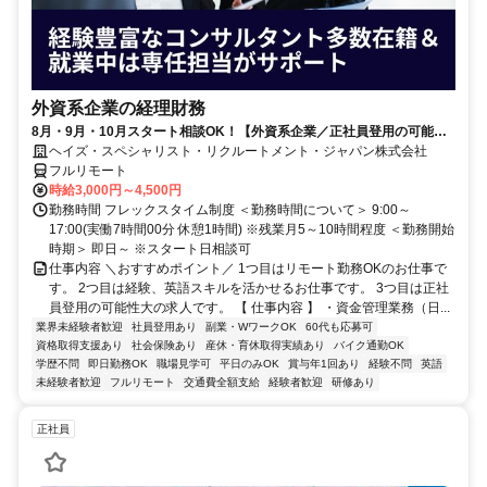
外資系企業の経理財務
8月・9月・10月スタート相談OK！【外資系企業／正社員登用の可能性
大／700万～800万／リモート勤務OK】経理財務
ヘイズ・スペシャリスト・リクルートメント・ジャパン株式会社
フルリモート
時給3,000円～4,500円
勤務時間 フレックスタイム制度 ＜勤務時間について＞ 9:00～
17:00(実働7時間00分 休憩1時間) ※残業月5～10時間程度 ＜勤務開始
時期＞ 即日～ ※スタート日相談可
仕事内容 ＼おすすめポイント／ 1つ目はリモート勤務OKのお仕事で
す。 2つ目は経験、英語スキルを活かせるお仕事です。 3つ目は正社
員登用の可能性大の求人です。 【 仕事内容 】 ・資金管理業務（日...
業界未経験者歓迎
社員登用あり
副業・WワークOK
60代も応募可
資格取得支援あり
社会保険あり
産休・育休取得実績あり
バイク通勤OK
学歴不問
即日勤務OK
職場見学可
平日のみOK
賞与年1回あり
経験不問
英語
未経験者歓迎
フルリモート
交通費全額支給
経験者歓迎
研修あり
正社員