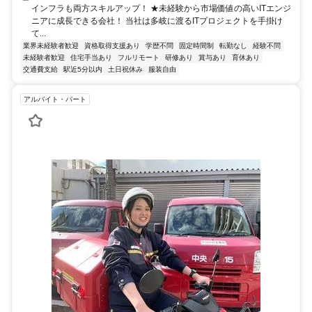
インフラも両方スキルアップ！ ★未経験から市場価値の高いITエンジ
ニアに成長できる会社！ 当社は多岐に渡るITプロジェクトを手掛け
て...
業界未経験者歓迎
資格取得支援あり
学歴不問
固定時間制
転勤なし
経験不問
未経験者歓迎
住宅手当あり
フルリモート
研修あり
賞与あり
育休あり
交通費支給
駅近5分以内
土日祝休み
服装自由
アルバイト・パート