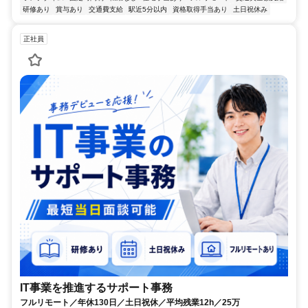
研修あり
賞与あり
交通費支給
駅近5分以内
資格取得手当あり
土日祝休み
正社員
IT事業を推進するサポート事務
フルリモート／年休130日／土日祝休／平均残業12h／25万