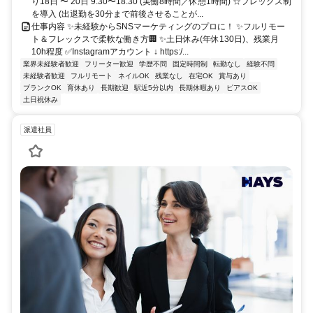
り18日 〜 20日 9:30〜18:30 (実働8時間／休憩1時間) ☆フレックス制
を導入 (出退勤を30分まで前後させることが...
仕事内容 ✨未経験からSNSマーケティングのプロに！ ✨フルリモー
ト＆フレックスで柔軟な働き方🏢 ✨土日休み(年休130日)、残業月
10h程度 ✅Instagramアカウント ↓ https:/...
業界未経験者歓迎
フリーター歓迎
学歴不問
固定時間制
転勤なし
経験不問
未経験者歓迎
フルリモート
ネイルOK
残業なし
在宅OK
賞与あり
ブランクOK
育休あり
長期歓迎
駅近5分以内
長期休暇あり
ピアスOK
土日祝休み
派遣社員