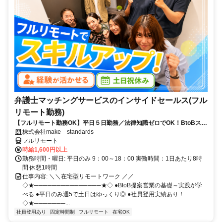
弁護士マッチングサービスのインサイドセールス(フル
リモート勤務)
【フルリモート勤務OK】平日５日勤務／法律知識ゼロでOK！BtoBスキ
ルが身につく営業職
株式会社make standards
フルリモート
時給1,600円以上
勤務時間・曜日: 平日のみ 9：00～18：00 実働時間：1日あたり8時
間 休憩1時間
仕事内容: ＼＼在宅型リモートワーク ／／
◇★───────────────★◇ ●BtoB提案営業の基礎～実践が学
べる ●平日のみ週5で土日はゆっくり◎ ●社員登用実績あり！
◇★───────...
社員登用あり
固定時間制
フルリモート
在宅OK