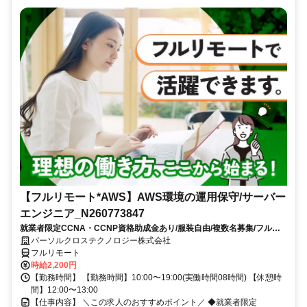
【フルリモート*AWS】AWS環境の運用保守/サーバー
エンジニア_N260773847
就業者限定CCNA・CCNP資格助成金あり/服装自由/複数名募集/フルリ
モートワーク/8月スタート/10時開始/大手通信事業関連会社勤務
パーソルクロステクノロジー株式会社
フルリモート
時給2,200円
【勤務時間】 【勤務時間】10:00〜19:00(実働時間08時間) 【休憩時
間】12:00〜13:00
【仕事内容】 ＼この求人のおすすめポイント／ ◆就業者限定