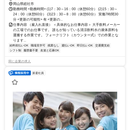
徒歩約8分 JR総社駅から徒歩5分
岡山県総社市
勤務時間 <勤務時間> (1)7：30～16：00（休憩60分） (2)15：30～
24：00（休憩60分） (3)23：30～8：00（休憩60分） 実働7時間30
分 <更新の可能性> 有 <更新の...
仕事内容 （雇入れ直後） ＜具体的なお仕事内容＞ 大手飲料メーカー
の工場でのお仕事です。 誰もが知っている清涼飲料水の液体原料を
運搬する作業です。 フォークリフト（カウンター式）での作業とな
ります...
給料前払いOK
職場見学可
残業なし
週払いOK
即日払いOK
交通費支給
シフト制
履歴書不要
友達と応募OK
同じ企業の求人
派遣社員