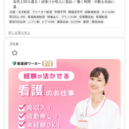
名売上50％還元！頑張りが収入に直結 ✅ 働く時間・日数を自由に
選...
主婦・主夫歓迎
フリーター歓迎
学歴不問
職場見学可
経験者歓迎
ネイルOK
即日払いOK
有資格者歓迎
研修あり
ブランクOK
交通費支給
長期歓迎
駅近5分以内
シフト制
ピアスOK
服装自由
ひげOK
髪型・髪色自由
同じ企業の求人
正社員