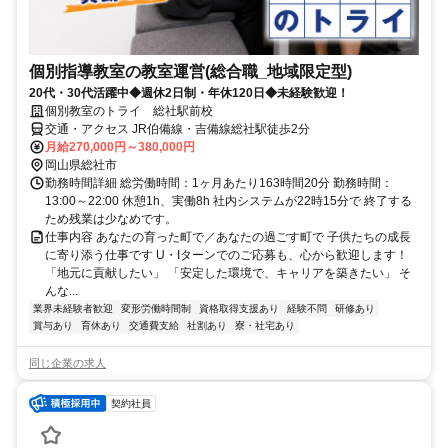
個別指導教室の教室運営(総合職_地域限定型)
20代・30代活躍中◆週休2日制・年休120日◆未経験歓迎！
個別教室のトライ 総社駅前校
交通・アクセス JR伯備線・吉備線総社駅徒歩2分
月給270,000円～380,000円
岡山県総社市
勤務時間詳細 総労働時間：1ヶ月あたり163時間20分 勤務時間：
13:00～22:00 休憩1h、実働8h 社内システムが22時15分で 終了する
ため残業は少なめです。
仕事内容 あなたの育った町で／あなたの過ごす町で 子供たちの成長
に寄り添う仕事です U・Iターンでのご応募も、心から歓迎します！
「地元に貢献したい」 「安定した環境で、キャリアを築きたい」 そ
んな...
業界未経験者歓迎
変形労働時間制
資格取得支援あり
経験不問
研修あり
賞与あり
育休あり
交通費支給
社割あり
寮・社宅あり
同じ企業の求人
契約社員