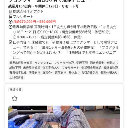
プログラマー 最短3ヶ月で現場デビュー
残業月10h以内・年間休日128日・リモート可
株式会社ネオアクト
フルリモート
月給270,000円～520,000円
勤務時間詳細 実働時間：1日あたり8時間 平均勤務日数：1ヶ月あた
り18日 〜 21日 ①9:00~18:00（所定労働時間8時間、休憩60分）
②10:00～19:00（所定労働時間8時間、休憩6...
仕事内容 ＼ 未経験でも「研修修了後はプログラマーとして現場デビ
ュー」できる ／ （最短1ヶ月～最長6ヶ月の研修制度） 「プログラミ
ングって何から始めればいい？」 「IT未経験でも本当にエンジニア
に...
業界未経験者歓迎
ランチタイム
フリーター歓迎
学歴不問
固定時間制
転勤なし
経験不問
未経験者歓迎
住宅手当あり
フルリモート
交通費全額支給
経験者歓迎
有資格者歓迎
研修あり
在宅OK
賞与あり
育休あり
駅近5分以内
長期休暇あり
土日祝休み
派遣社員