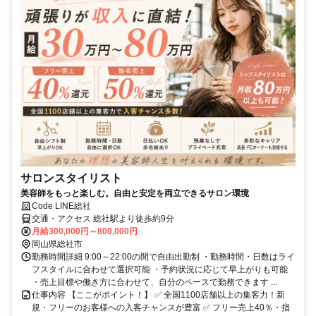
サロンスタイリスト
美容師をもっと楽しむ。自由と安定を両立できるサロン環境
Code LINE総社
交通・アクセス 総社駅より徒歩約9分
月給300,000円～800,000円
岡山県総社市
勤務時間詳細 9:00～22:00の間で自由出勤制 ・勤務時間・日数はライ
フスタイルに合わせて選択可能 ・予約状況に応じて早上がりも可能
・売上目標や働き方に合わせて、自分のペースで勤務できます ...
仕事内容 【ここがポイント！】 ✅ 全国1100店舗以上の集客力！新
規・フリーのお客様への入客チャンスが豊富 ✅ フリー売上40％・指