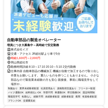
自動車部品の製造オペレーター
増員につき大募集中～高時給で安定勤務
株式会社イズ
交通・アクセス JR総社駅より車で5分
時給1,600円～2,000円
岡山県総社市
勤務時間詳細 8:10～17:10 20:10～5:10 2交代勤務
仕事内容 自動車部品の機械加工 機械が自動で加工するので取り出し
作業をお願いします。 重たいものを持つこともありません。 小さな
部品なので製造業未経験の方も安心 面接後、事前に職場見学をして
場所や...
制服あり
業界未経験者歓迎
社員登用あり
資格取得支援あり
フリーター歓迎
バイク通勤OK
給料前払いOK
学歴不問
車通勤OK
即日勤務OK
固定時間制
職場見学可
転勤なし
経験不問
未経験者歓迎
経験者歓迎
夜間
有資格者歓迎
ブランクOK
交通費支給