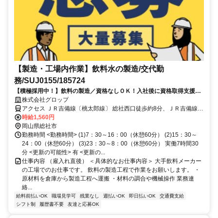
【製造・工場内作業】飲料水の製造/交代勤
務/SUJ0155/185724
【積極採用中！】飲料の製造／資格なしＯＫ！入社後に資格取得支援あ
り♪スキルアップしたい方必見！
株式会社グロップ
アクセス ＪＲ吉備線〔桃太郎線〕 総社西口徒歩約8分、ＪＲ吉備線
〔桃太郎線〕 総社西口徒歩約8分、ＪＲ吉備線〔桃太郎線〕 総社西口
時給1,560円
徒歩約8分 JR総社駅から徒歩5分
岡山県総社市
勤務時間 <勤務時間> (1)7：30～16：00（休憩60分） (2)15：30～
24：00（休憩60分） (3)23：30～8：00（休憩60分） 実働7時間30
分 <更新の可能性> 有 <更新の...
仕事内容 （雇入れ直後） ＜具体的なお仕事内容＞ 大手飲料メーカー
の工場でのお仕事です。 飲料の製造工程で作業をお願いします。 ・
原材料を倉庫から製造工程へ運搬 ・材料の調合や機械操作 業務連
絡...
給料前払いOK
職場見学可
残業なし
週払いOK
即日払いOK
交通費支給
シフト制
履歴書不要
友達と応募OK