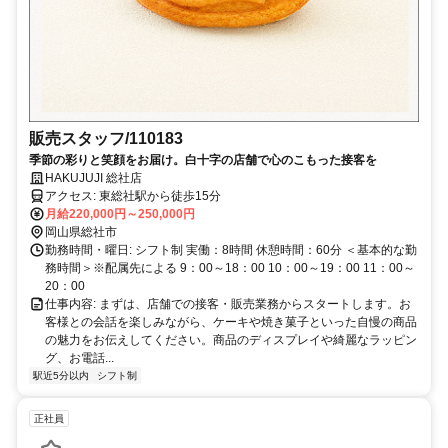
販売スタッフ/110183
季節の彩りと笑顔をお届け。白十字の店舗で心のこもった接客を
HAKUJUJI 総社店
アクセス: 東総社駅から徒歩15分
月給220,000円～250,000円
岡山県総社市
勤務時間・曜日: シフト制 実働：8時間 休憩時間：60分 ＜基本的な勤
務時間＞※配属先による 9：00～18：00 10：00～19：00 11：00～
20：00
仕事内容: まずは、店舗での接客・販売業務からスタートします。お
客様との会話を楽しみながら、ケーキや焼き菓子といった自慢の商品
の魅力をお伝えしてください。商品のディスプレイや綺麗なラッピン
グ、お電話...
駅近5分以内
シフト制
正社員