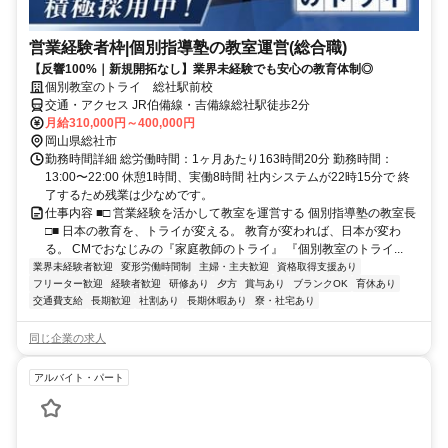
営業経験者枠|個別指導塾の教室運営(総合職)
【反響100%｜新規開拓なし】業界未経験でも安心の教育体制◎
個別教室のトライ 総社駅前校
交通・アクセス JR伯備線・吉備線総社駅徒歩2分
月給310,000円～400,000円
岡山県総社市
勤務時間詳細 総労働時間：1ヶ月あたり163時間20分 勤務時間：
13:00〜22:00 休憩1時間、実働8時間 社内システムが22時15分で 終
了するため残業は少なめです。
仕事内容 ■□ 営業経験を活かして教室を運営する 個別指導塾の教室長
□■ 日本の教育を、トライが変える。 教育が変われば、日本が変わ
る。 CMでおなじみの『家庭教師のトライ』 『個別教室のトライ...
業界未経験者歓迎
変形労働時間制
主婦・主夫歓迎
資格取得支援あり
フリーター歓迎
経験者歓迎
研修あり
夕方
賞与あり
ブランクOK
育休あり
交通費支給
長期歓迎
社割あり
長期休暇あり
寮・社宅あり
同じ企業の求人
アルバイト・パート