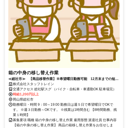
箱の中身の移し替え作業
≪総社市≫ 【商品移替作業】※希望曜日勤務可能 12月末までの短
期 ◎長期も歓迎！
株式会社スタッフトレイン
交通アクセス 総社駅スグ （バイク・自転車・車通勤OK 駐車場完）
時給1,200円以上
岡山県総社市
勤務曜日・時間 9：00～19:00 勤務日は週５日で希望曜日でOKで
す。 ※週３日勤務～OKです。 ※残業は1時間含む 【8時間勤務、残
業１時間】
募集要項 職種 箱の中身の移し替え作業 雇用形態 派遣社員 仕事内容
【箱の中身の移し替え作業】 商品の箱移し替え作業をお任せしま