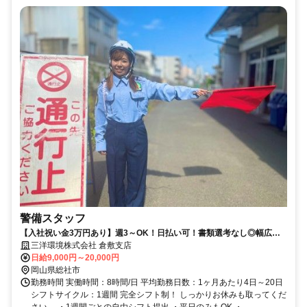
警備スタッフ
【入社祝い金3万円あり】週3～OK！日払い可！書類選考なし◎幅広い
世代が活躍中で未経験から活躍できる♪
三洋環境株式会社 倉敷支店
日給9,000円～20,000円
岡山県総社市
勤務時間 実働時間：8時間/日 平均勤務日数：1ヶ月あたり4日～20日
シフトサイクル：1週間 完全シフト制！ しっかりお休みも取ってくだ
さい。 ・1週間ごとの自由シフト提出 ・平日のみもOK ・...