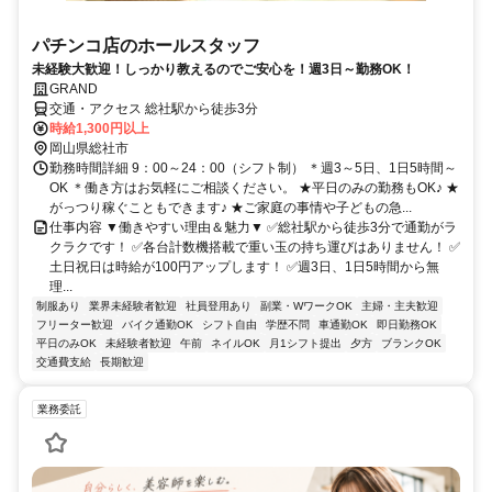
パチンコ店のホールスタッフ
未経験大歓迎！しっかり教えるのでご安心を！週3日～勤務OK！
GRAND
交通・アクセス 総社駅から徒歩3分
時給1,300円以上
岡山県総社市
勤務時間詳細 9：00～24：00（シフト制） ＊週3～5日、1日5時間～
OK ＊働き方はお気軽にご相談ください。 ★平日のみの勤務もOK♪ ★
がっつり稼ぐこともできます♪ ★ご家庭の事情や子どもの急...
仕事内容 ▼働きやすい理由＆魅力▼ ✅総社駅から徒歩3分で通勤がラ
クラクです！ ✅各台計数機搭載で重い玉の持ち運びはありません！ ✅
土日祝日は時給が100円アップします！ ✅週3日、1日5時間から無
理...
制服あり
業界未経験者歓迎
社員登用あり
副業・WワークOK
主婦・主夫歓迎
フリーター歓迎
バイク通勤OK
シフト自由
学歴不問
車通勤OK
即日勤務OK
平日のみOK
未経験者歓迎
午前
ネイルOK
月1シフト提出
夕方
ブランクOK
交通費支給
長期歓迎
業務委託