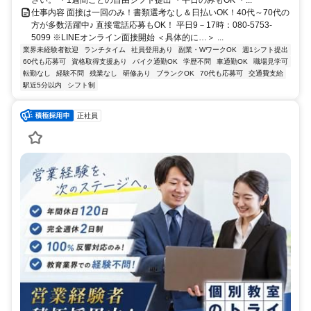
仕事内容 面接は一回のみ！書類選考なし＆日払いOK！40代～70代の
方が多数活躍中♪ 直接電話応募もOK！ 平日9－17時：080-5753-
5099 ※LINEオンライン面接開始 ＜具体的に…＞ ...
業界未経験者歓迎
ランチタイム
社員登用あり
副業・WワークOK
週1シフト提出
60代も応募可
資格取得支援あり
バイク通勤OK
学歴不問
車通勤OK
職場見学可
転勤なし
経験不問
残業なし
研修あり
ブランクOK
70代も応募可
交通費支給
駅近5分以内
シフト制
正社員