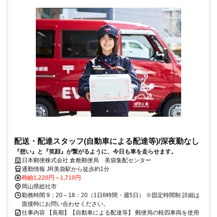
配送・配達スタッフ(自動車による配達等)/深夜勤なし
『想い』と『笑顔』が繋がるように、今日も車を走らせます。
日本郵便株式会社 倉敷郵便局 美袋集配センター
通勤情報 JR美袋駅から徒歩約1分
時給1,220円～1,710円
岡山県総社市
勤務時間 9：20～18：20（1日8時間・週5日） ※固定時間制 詳細は
面接時にお問い合わせください。
仕事内容 【長期】【自動車による配達等】 郵便局の軽四車両を使用