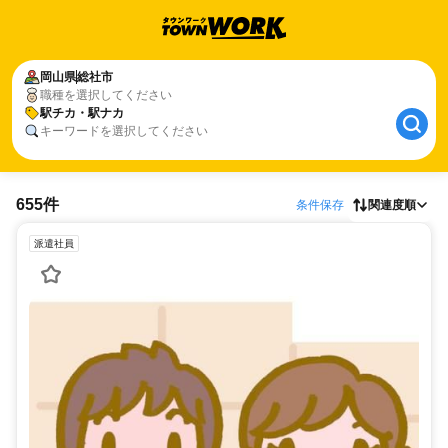
岡山県
総社市
職種を選択してください
駅チカ・駅ナカ
キーワードを選択してください
655件
条件保存
関連度順
派遣社員