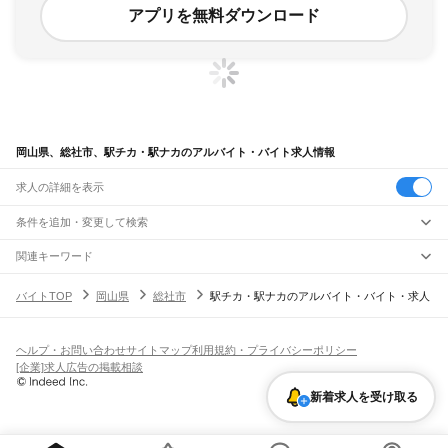
アプリを無料ダウンロード
岡山県、総社市、駅チカ・駅ナカのアルバイト・バイト求人情報
求人の詳細を表示
条件を追加・変更して検索
市区町村を追加・変更
関連キーワード
岡山県 駅チカ・駅ナカ 岡山駅地下
岡山県 倉敷市 駅チカ・駅ナカ コンタクト
岡山県
駅を追加・変更
バイトTOP
岡山県
総社市
駅チカ・駅ナカのアルバイト・バイト・求人
岡山県 岡山市 駅チカ・駅ナカ ネイル可
岡山県 倉敷市 駅チカ・駅ナカ 眼鏡
岡山県
すべて
岡山県 総社市 総社駅 総社ss
岡山市
すべて
職種を追加・変更
JR山陽本線(姫路～岡山)
北区
中区
東区
南区
三石駅
吉永駅
和気駅
熊山駅
万富駅
瀬戸駅
上道駅
東岡山駅
高島駅
西川原駅
岡山駅
飲食・フードサービス
ヘルプ・お問い合わせ
サイトマップ
利用規約・プライバシーポリシー
倉敷市
津山市
玉野市
笠岡市
井原市
総社市
高梁市
新見市
備前市
瀬戸内市
赤磐市
特徴を追加・変更
飲食・フードサービス
すべて
[企業]求人広告の掲載相談
JR山陽本線(岡山～三原)
真庭市
美作市
浅口市
和気郡
都窪郡
浅口郡
小田郡
真庭郡
苫田郡
勝田郡
英田郡
ホールスタッフ
キッチンスタッフ
皿洗い・洗い場
精肉・鮮魚加工
給食調理
人気
岡山駅
北長瀬駅
庭瀬駅
中庄駅
倉敷駅
西阿知駅
新倉敷駅
金光駅
鴨方駅
里庄駅
笠岡駅
久米郡
加賀郡
雇用形態を追加・変更
新着求人を受け取る
パン屋（ベーカリー）
フードカウンター販売員
バー（BAR）・バーテンダー
日払いOK
高校生歓迎
学生歓迎
深夜の仕事
髪型・髪色自由
ひげOK
ネイルOK
飲食店補助（開店・閉店準備）
飲食店（店長・マネージャー）
JR赤穂線
ピアスOK
アルバイト・パート
履歴書不要
オープニングスタッフ
留学生・外国人活躍中
都道府県を変更
営業・販売
寒河駅
日生駅
伊里駅
備前片上駅
西片上駅
伊部駅
香登駅
長船駅
邑久駅
大富駅
勤務期間
正社員
西大寺駅
大多羅駅
東岡山駅
高島駅
西川原駅
岡山駅