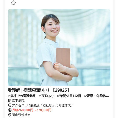
看護師 | 病院/夜勤あり 【29025】
✅病棟での看護業務 ✅夜勤あり ✅年間休日112日 ✅夏季・冬季休暇
あり ✅駅チカ 総社駅より徒歩3分 ✅車通勤可
森下病院
アクセス: JR伯備線「総社駅」より徒歩3分
月給268,000円～278,000円
岡山県総社市