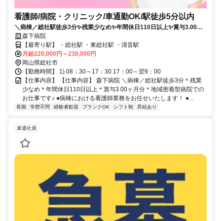
看護師/病院・クリニック/車通勤OK/駅徒歩5分以内
＼病棟／総社駅徒歩3分✨残業少なめ✨年間休日110日以上✨賞与3.00ヶ
月分✨地域密着型病院でのお仕事です✨
森下病院
【最寄り駅】 ・総社駅 ・東総社駅 ・清音駅
月給220,000円～230,000円
岡山県総社市
【勤務時間】 1) 08：30～17：30 17：00～翌9：00
【仕事内容】 【仕事内容】 森下病院 ＼病棟／総社駅徒歩3分＊残業
少なめ＊年間休日110日以上＊賞与3.00ヶ月分＊地域密着型病院での
お仕事です♪ ●病棟における看護師業務をお任せいたします！ ●...
長期
学歴不問
経験者歓迎
ブランクOK
シフト制
昇給あり
派遣社員