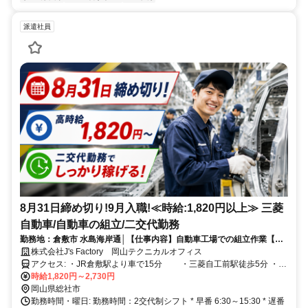
派遣社員
8月31日締め切り!9月入職!≪時給:1,820円以上≫ 三菱
自動車/自動車の組立/二交代勤務
勤務地：倉敷市 水島海岸通│【仕事内容】自動車工場での組立作業【特
徴】独り暮らししたい方は寮完備・長期安定雇用
株式会社J's Factory 岡山テクニカルオフィス
アクセス: ・JR倉敷駅より車で15分 ・三菱自工前駅徒歩5分 ・
JR総社駅より車で35分 ・JR児島駅より車で25分 ・JR北長瀬駅
時給1,820円～2,730円
岡山県総社市
より車で40分 ・JR鴨方駅より車で37分
勤務時間・曜日: 勤務時間：2交代制シフト * 早番 6:30～15:30 * 遅番