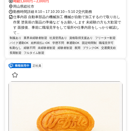
時給1,600円～2,000円
岡山県総社市
勤務時間詳細 8:10～17:10 20:10～5:10 2交代勤務
仕事内容 自動車部品の機械加工 機械が自動で加工するので取り出し
作業 塗装前の製品の準備など をお願いします 未経験の方も大歓迎で
す 面接後、事前に職場見学をして場所や仕事内容をしっかり確認し
て...
制服あり
業界未経験者歓迎
社員登用あり
資格取得支援あり
フリーター歓迎
バイク通勤OK
給料前払いOK
学歴不問
車通勤OK
固定時間制
職場見学可
転勤なし
経験不問
未経験者歓迎
経験者歓迎
夜間
ブランクOK
交通費支給
長期歓迎
フルタイム歓迎
正社員