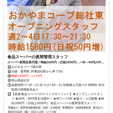
食品スーパーの夜間管理スタッフ
スーパー夜間店長代理／時給1600円（日祝1650円）／40～60代の中高
年・ミドル歓迎／扶養内勤務／夕方から勤務
おかやまコープ総社東
沿線・最寄駅 JR東総社駅から車で3分
時給1,600円～1,710円
岡山県総社市
就業時間 17:30～21:30 ※)17:00～21:30勤務も可能です 時間外 30分
程度の時間延長あり
【派遣/食品スーパーのナイトマネージャー】★オープニングスタッ
フ ★50代・60代男女活躍中！ ★WワークOK ★週３～４日勤務 ★時
給1600円（日祝は1650円） 食品スーパーの夜間管理スタッフ ...
制服あり
業界未経験者歓迎
主婦・主夫歓迎
車通勤OK
未経験者歓迎
賞与あり
駅近5分以内
週2・3日からOK
シフト制