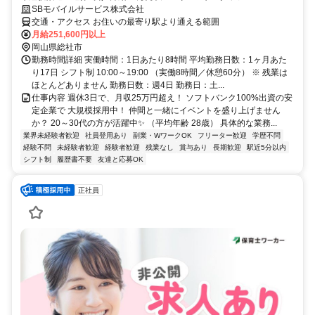
SBモバイルサービス株式会社
交通・アクセス お住いの最寄り駅より通える範囲
月給251,600円以上
岡山県総社市
勤務時間詳細 実働時間：1日あたり8時間 平均勤務日数：1ヶ月あた
り17日 シフト制 10:00～19:00 （実働8時間／休憩60分） ※ 残業は
ほとんどありません 勤務日数：週4日 勤務日：土...
仕事内容 週休3日で、月収25万円超え！ ソフトバンク100%出資の安
定企業で 大規模採用中！ 仲間と一緒にイベントを盛り上げません
か？ 20～30代の方が活躍中✨ （平均年齢 28歳） 具体的な業務...
業界未経験者歓迎
社員登用あり
副業・WワークOK
フリーター歓迎
学歴不問
経験不問
未経験者歓迎
経験者歓迎
残業なし
賞与あり
長期歓迎
駅近5分以内
シフト制
履歴書不要
友達と応募OK
正社員