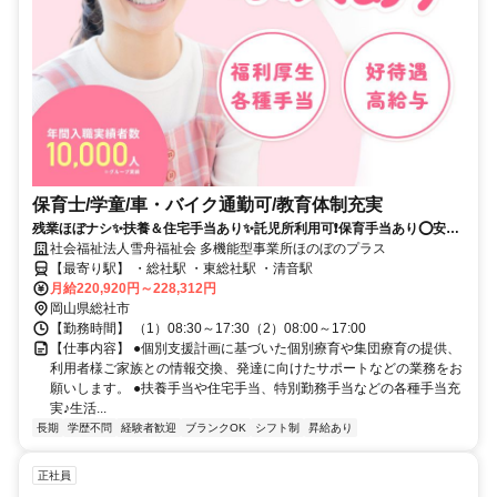
保育士/学童/車・バイク通勤可/教育体制充実
残業ほぼナシ✨扶養＆住宅手当あり✨託児所利用可❗️保育手当あり⭕安定
法人運営❗️療育支援のお仕事です❗️
社会福祉法人雪舟福祉会 多機能型事業所ほのぼのプラス
【最寄り駅】 ・総社駅 ・東総社駅 ・清音駅
月給220,920円～228,312円
岡山県総社市
【勤務時間】 （1）08:30～17:30（2）08:00～17:00
【仕事内容】 ●個別支援計画に基づいた個別療育や集団療育の提供、
利用者様ご家族との情報交換、発達に向けたサポートなどの業務をお
願いします。 ●扶養手当や住宅手当、特別勤務手当などの各種手当充
実♪生活...
長期
学歴不問
経験者歓迎
ブランクOK
シフト制
昇給あり
正社員