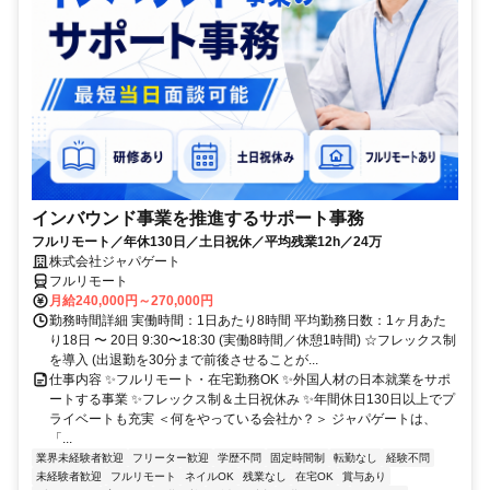
インバウンド事業を推進するサポート事務
フルリモート／年休130日／土日祝休／平均残業12h／24万
株式会社ジャパゲート
フルリモート
月給240,000円～270,000円
勤務時間詳細 実働時間：1日あたり8時間 平均勤務日数：1ヶ月あた
り18日 〜 20日 9:30〜18:30 (実働8時間／休憩1時間) ☆フレックス制
を導入 (出退勤を30分まで前後させることが...
仕事内容 ✨フルリモート・在宅勤務OK ✨外国人材の日本就業をサポ
ートする事業 ✨フレックス制＆土日祝休み ✨年間休日130日以上でプ
ライベートも充実 ＜何をやっている会社か？＞ ジャパゲートは、
「...
業界未経験者歓迎
フリーター歓迎
学歴不問
固定時間制
転勤なし
経験不問
未経験者歓迎
フルリモート
ネイルOK
残業なし
在宅OK
賞与あり