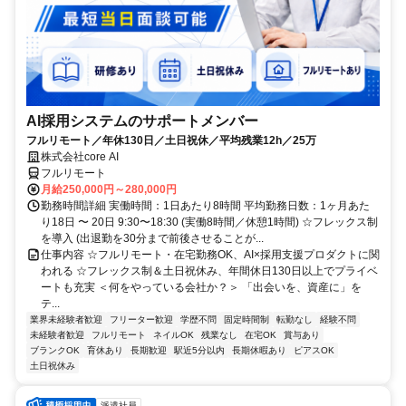
AI採用システムのサポートメンバー
フルリモート／年休130日／土日祝休／平均残業12h／25万
株式会社core AI
フルリモート
月給250,000円～280,000円
勤務時間詳細 実働時間：1日あたり8時間 平均勤務日数：1ヶ月あた
り18日 〜 20日 9:30〜18:30 (実働8時間／休憩1時間) ☆フレックス制
を導入 (出退勤を30分まで前後させることが...
仕事内容 ☆フルリモート・在宅勤務OK、AI×採用支援プロダクトに関
われる ☆フレックス制＆土日祝休み、年間休日130日以上でプライベ
ートも充実 ＜何をやっている会社か？＞ 「出会いを、資産に」を
テ...
業界未経験者歓迎
フリーター歓迎
学歴不問
固定時間制
転勤なし
経験不問
未経験者歓迎
フルリモート
ネイルOK
残業なし
在宅OK
賞与あり
ブランクOK
育休あり
長期歓迎
駅近5分以内
長期休暇あり
ピアスOK
土日祝休み
派遣社員