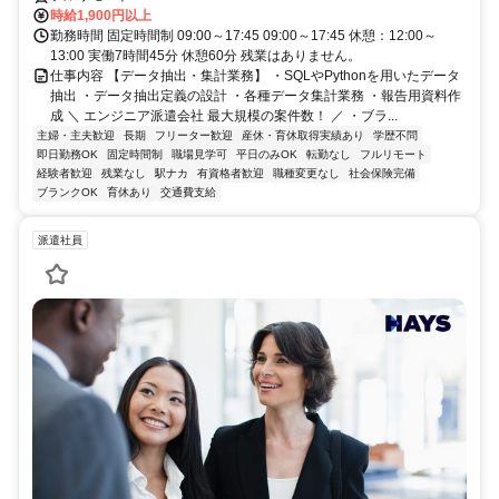
時給1,900円以上
勤務時間 固定時間制 09:00～17:45 09:00～17:45 休憩：12:00～
13:00 実働7時間45分 休憩60分 残業はありません。
仕事内容 【データ抽出・集計業務】 ・SQLやPythonを用いたデータ
抽出 ・データ抽出定義の設計 ・各種データ集計業務 ・報告用資料作
成 ＼ エンジニア派遣会社 最大規模の案件数！ ／ ・ブラ...
主婦・主夫歓迎
長期
フリーター歓迎
産休・育休取得実績あり
学歴不問
即日勤務OK
固定時間制
職場見学可
平日のみOK
転勤なし
フルリモート
経験者歓迎
残業なし
駅ナカ
有資格者歓迎
職種変更なし
社会保険完備
ブランクOK
育休あり
交通費支給
派遣社員