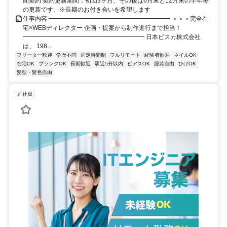
間契約 契約更新期間：初回3ヶ月、その後は6月末と12月末の半年毎
の更新です。※長期のお付き合いを希望します
仕事内容 ━━━━━━━━━━━━━━━━━━━━ ＞＞＞完全在
宅×WEBディレクター 企画・提案から制作進行まで担当！
━━━━━━━━━━━━━━━━━━━━ 日本ビスカ株式会社
は、 198...
フリーター歓迎
学歴不問
固定時間制
フルリモート
経験者歓迎
ネイルOK
在宅OK
ブランクOK
長期歓迎
駅近5分以内
ピアスOK
服装自由
ひげOK
髪型・髪色自由
正社員