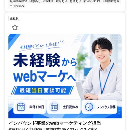
有資格者歓迎
研修あり
在宅OK
賞与あり
育休あり
駅近5分以内
長期休暇あり
土日祝休み
正社員
インバウンド事業のwebマーケティング担当
年休130日／土日祝休／平均残業10h／フレックス／港区