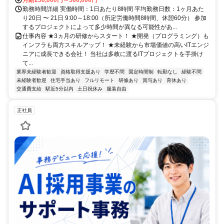
勤務時間詳細 実働時間：1日あたり8時間 平均勤務日数：1ヶ月あた
り20日 〜 21日 9:00～18:00（所定労働時間8時間、休憩60分） 参加
するプロジェクトによって多少時間が異なる可能性があ...
仕事内容 ★3ヵ月の研修からスタート！ ★開発（プログラミング）も
インフラも両方スキルアップ！ ★未経験から市場価値の高いITエンジ
ニアに成長できる会社！ 当社は多岐に渡るITプロジェクトを手掛け
て...
業界未経験者歓迎
資格取得支援あり
学歴不問
固定時間制
転勤なし
経験不問
未経験者歓迎
住宅手当あり
フルリモート
研修あり
賞与あり
育休あり
交通費支給
駅近5分以内
土日祝休み
服装自由
正社員