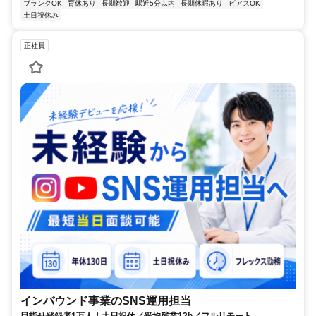
ブランクOK
育休あり
長期歓迎
駅近5分以内
長期休暇あり
ピアスOK
土日祝休み
正社員
インバウンド事業のSNS運用担当
目指せ登録者1万人！土日祝休／平均残業12h／フルリモート