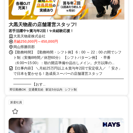
大黒天物産の店舗運営スタッフ!
若手活躍中✨賞与年2回！✨未経験応援！
大黒天物産株式会社
月給250,000円～450,000円
岡山県勝田郡
【勤務時間】 【勤務時間・シフト例】 6：00 ～ 22：00 の間でシフ
ト制（実働8時間／休憩60分） 【シフトパターン例】 ・早番
（6:00〜15:00）：朝の開店準備や品出しメイン。夕方以降の...
【仕事内容】 ＼月給25万円以上＆賞与年2回で安定収入／ 「 安さ」
で日本を驚かせる！急成長スーパーの店舗運営スタッフ
━━━━━━━━━━━━━━━━━━━━━━━━━━━━━━━
━━━━━ 【おす...
即日勤務OK
交通費支給
駅近5分以内
シフト制
派遣社員