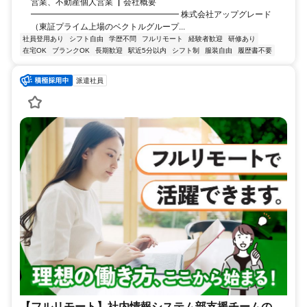
営業、不動産個人営業 ▏会社概要
━━━━━━━━━━━━━━━━━━ 株式会社アップグレード
（東証プライム上場のベクトルグループ...
社員登用あり
シフト自由
学歴不問
フルリモート
経験者歓迎
研修あり
在宅OK
ブランクOK
長期歓迎
駅近5分以内
シフト制
服装自由
履歴書不要
派遣社員
【フルリモート】社内情報システム部支援チームの