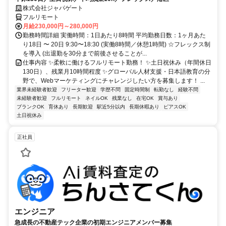
株式会社ジャパゲート
フルリモート
月給230,000円～280,000円
勤務時間詳細 実働時間：1日あたり8時間 平均勤務日数：1ヶ月あた
り18日 〜 20日 9:30〜18:30 (実働8時間／休憩1時間) ☆フレックス制
を導入 (出退勤を30分まで前後させることが...
仕事内容 ✨柔軟に働けるフルリモート勤務！ ✨土日祝休み（年間休日
130日）、残業月10時間程度 ✨グローバル人材支援・日本語教育の分
野で、Webマーケティングにチャレンジしたい方を募集します！ ...
業界未経験者歓迎
フリーター歓迎
学歴不問
固定時間制
転勤なし
経験不問
未経験者歓迎
フルリモート
ネイルOK
残業なし
在宅OK
賞与あり
ブランクOK
育休あり
長期歓迎
駅近5分以内
長期休暇あり
ピアスOK
土日祝休み
正社員
エンジニア
急成長の不動産テック企業の初期エンジニアメンバー募集