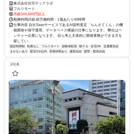
株式会社住宅テックラボ
フルリモート
月給300,000円以上
勤務時間詳細 総労働時間：1週あたり40時間
仕事内容 自社SaasサービスであるAI賃料査定「ちんさてくん」の機
能開発や保守運用、データベース構築の仕事になります。 弊社はベ
ンチャー企業になります。 自ら考え主体的に開発業務ができる方を
探してい...
固定時間制
転勤なし
フルリモート
経験者歓迎
駅ナカ
在宅OK
交通費支給
まかないあり
駅近5分以内
長期休暇あり
服装自由
髪型・髪色自由
正社員