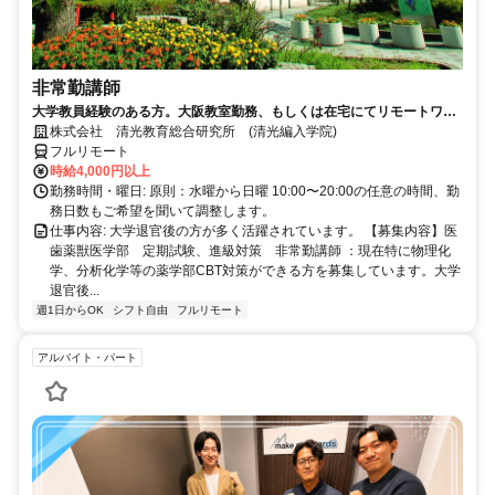
非常勤講師
大学教員経験のある方。大阪教室勤務、もしくは在宅にてリモートワー
ク可能。退官した先生が活躍中。
株式会社 清光教育総合研究所 (清光編入学院)
フルリモート
時給4,000円以上
勤務時間・曜日: 原則：水曜から日曜 10:00〜20:00の任意の時間、勤
務日数もご希望を聞いて調整します。
仕事内容: 大学退官後の方が多く活躍されています。 【募集内容】医
歯薬獣医学部 定期試験、進級対策 非常勤講師 ：現在特に物理化
学、分析化学等の薬学部CBT対策ができる方を募集しています。大学
退官後...
週1日からOK
シフト自由
フルリモート
アルバイト・パート