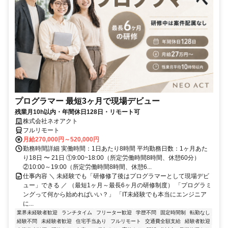
プログラマー 最短3ヶ月で現場デビュー
残業月10h以内・年間休日128日・リモート可
株式会社ネオアクト
フルリモート
月給270,000円～520,000円
勤務時間詳細 実働時間：1日あたり8時間 平均勤務日数：1ヶ月あた
り18日 〜 21日 ①9:00~18:00（所定労働時間8時間、休憩60分）
②10:00～19:00（所定労働時間8時間、休憩6...
仕事内容 ＼ 未経験でも「研修修了後はプログラマーとして現場デビ
ュー」できる ／ （最短1ヶ月～最長6ヶ月の研修制度） 「プログラミ
ングって何から始めればいい？」 「IT未経験でも本当にエンジニア
に...
業界未経験者歓迎
ランチタイム
フリーター歓迎
学歴不問
固定時間制
転勤なし
経験不問
未経験者歓迎
住宅手当あり
フルリモート
交通費全額支給
経験者歓迎