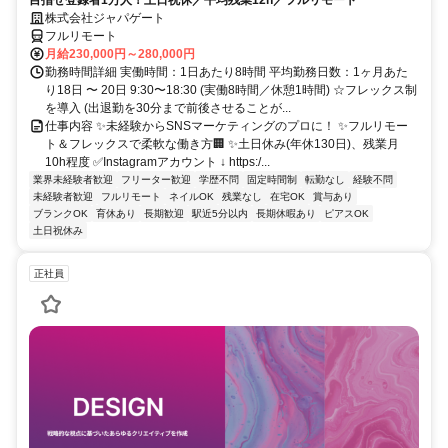
株式会社ジャパゲート
フルリモート
月給230,000円～280,000円
勤務時間詳細 実働時間：1日あたり8時間 平均勤務日数：1ヶ月あた
り18日 〜 20日 9:30〜18:30 (実働8時間／休憩1時間) ☆フレックス制
を導入 (出退勤を30分まで前後させることが...
仕事内容 ✨未経験からSNSマーケティングのプロに！ ✨フルリモー
ト＆フレックスで柔軟な働き方🏢 ✨土日休み(年休130日)、残業月
10h程度 ✅Instagramアカウント ↓ https:/...
業界未経験者歓迎
フリーター歓迎
学歴不問
固定時間制
転勤なし
経験不問
未経験者歓迎
フルリモート
ネイルOK
残業なし
在宅OK
賞与あり
ブランクOK
育休あり
長期歓迎
駅近5分以内
長期休暇あり
ピアスOK
土日祝休み
正社員