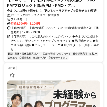
PM/プロジェクト管理(PM・PMO・ア
今までのご経験を活かして、更なるキャリアアップを目指せます/英語活
シ)_N260774362
かせる/大手通信会社勤務/フルリモートワーク/10月スタート
パーソルクロステクノロジー株式会社
フルリモート
時給2,700円～3,100円
【勤務時間】 【勤務時間】09:00〜17:45(実働時間07時間45分) 【休
憩時間】12:00〜13:00
【仕事内容】 ＼この求人のおすすめポイント／ ◆今までのご経験を
活かして、更なるキャリアアップを目指せます ◆英語活かせる ◆大
手通信会社勤務 ◆フルリモートワーク ◆10月スタート 【出社不要の
た...
長期
産休・育休取得実績あり
固定時間制
フルリモート
社会保険完備
在宅OK
育休あり
交通費支給
駅近5分以内
育児サポートあり
正社員