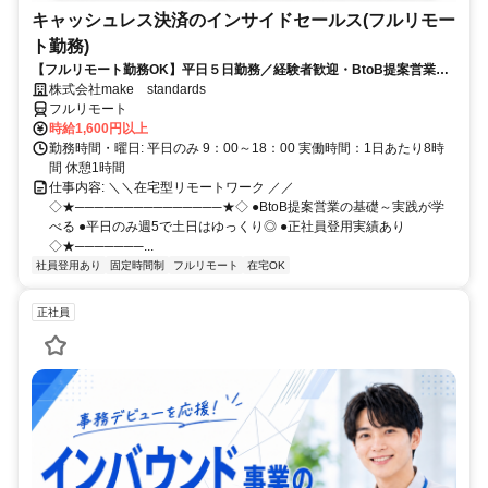
キャッシュレス決済のインサイドセールス(フルリモー
ト勤務)
【フルリモート勤務OK】平日５日勤務／経験者歓迎・BtoB提案営業で
スキルアップ
株式会社make standards
フルリモート
時給1,600円以上
勤務時間・曜日: 平日のみ 9：00～18：00 実働時間：1日あたり8時
間 休憩1時間
仕事内容: ＼＼在宅型リモートワーク ／／
◇★───────────────★◇ ●BtoB提案営業の基礎～実践が学
べる ●平日のみ週5で土日はゆっくり◎ ●正社員登用実績あり
◇★───────...
社員登用あり
固定時間制
フルリモート
在宅OK
正社員