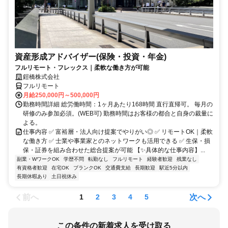
資産形成アドバイザー(保険・投資・年金)
フルリモート・フレックス｜柔軟な働き方が可能
鎧橋株式会社
フルリモート
月給250,000円～500,000円
勤務時間詳細 総労働時間：1ヶ月あたり168時間 直行直帰可。 毎月の
研修のみ参加必須。(WEB可) 勤務時間はお客様の都合と自身の裁量に
よる。
仕事内容 ✅ 富裕層・法人向け提案でやりがい◎ ✅ リモートOK｜柔軟
な働き方 ✅ 士業や事業家とのネットワークも活用できる ✅ 生保・損
保・証券を組み合わせた総合提案が可能 【✨具体的な仕事内容】...
副業・WワークOK
学歴不問
転勤なし
フルリモート
経験者歓迎
残業なし
有資格者歓迎
在宅OK
ブランクOK
交通費支給
長期歓迎
駅近5分以内
長期休暇あり
土日祝休み
前へ
次へ
1
2
3
4
5
この条件の新着求人を受け取る