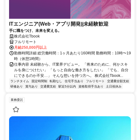
ITエンジニア(Web・アプリ開発)|未経験歓迎
手に職をつけ、未来を変える。
株式会社Tbook
フルリモート
月給250,000円以上
勤務時間詳細 総労働時間：1ヶ月あたり160時間 勤務時間：10時〜19
時（休憩1時間）
仕事内容 未経験から、IT業界デビュー。 「将来のために、何かスキ
ルを身につけたい」 「もっと自由な働き方をしたい」 「でも、自分
にできるのか不安…」 そんな想いを持つ方へ。 株式会社Tbook...
ランチタイム
固定時間制
転勤なし
住宅手当あり
フルリモート
交通費全額支給
研修あり
賞与あり
交通費支給
駅近5分以内
資格取得手当あり
土日祝休み
業務委託