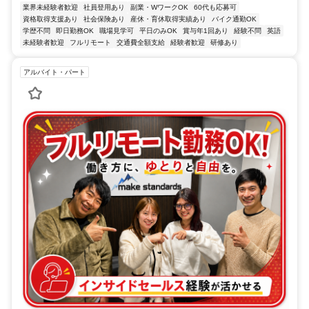
業界未経験者歓迎
社員登用あり
副業・WワークOK
60代も応募可
資格取得支援あり
社会保険あり
産休・育休取得実績あり
バイク通勤OK
学歴不問
即日勤務OK
職場見学可
平日のみOK
賞与年1回あり
経験不問
英語
未経験者歓迎
フルリモート
交通費全額支給
経験者歓迎
研修あり
アルバイト・パート