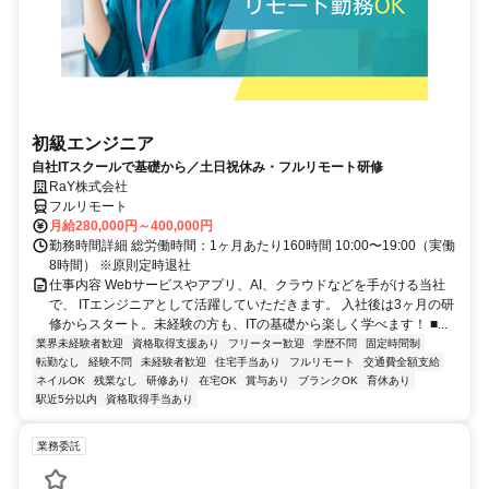
初級エンジニア
自社ITスクールで基礎から／土日祝休み・フルリモート研修
RaY株式会社
フルリモート
月給280,000円～400,000円
勤務時間詳細 総労働時間：1ヶ月あたり160時間 10:00〜19:00（実働
8時間） ※原則定時退社
仕事内容 Webサービスやアプリ、AI、クラウドなどを手がける当社
で、 ITエンジニアとして活躍していただきます。 入社後は3ヶ月の研
修からスタート。未経験の方も、ITの基礎から楽しく学べます！ ■...
業界未経験者歓迎
資格取得支援あり
フリーター歓迎
学歴不問
固定時間制
転勤なし
経験不問
未経験者歓迎
住宅手当あり
フルリモート
交通費全額支給
ネイルOK
残業なし
研修あり
在宅OK
賞与あり
ブランクOK
育休あり
駅近5分以内
資格取得手当あり
業務委託