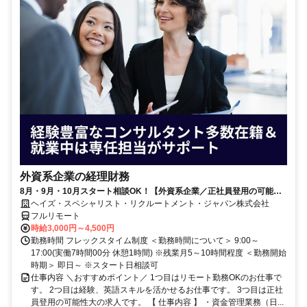
外資系企業の経理財務
8月・9月・10月スタート相談OK！【外資系企業／正社員登用の可能性
大／700万～800万／リモート勤務OK】経理財務
ヘイズ・スペシャリスト・リクルートメント・ジャパン株式会社
フルリモート
時給3,000円～4,500円
勤務時間 フレックスタイム制度 ＜勤務時間について＞ 9:00～
17:00(実働7時間00分 休憩1時間) ※残業月5～10時間程度 ＜勤務開始
時期＞ 即日～ ※スタート日相談可
仕事内容 ＼おすすめポイント／ 1つ目はリモート勤務OKのお仕事で
す。 2つ目は経験、英語スキルを活かせるお仕事です。 3つ目は正社
員登用の可能性大の求人です。 【 仕事内容 】 ・資金管理業務（日...