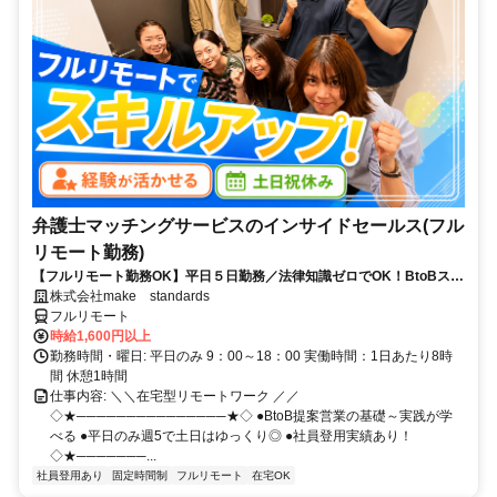
弁護士マッチングサービスのインサイドセールス(フル
リモート勤務)
【フルリモート勤務OK】平日５日勤務／法律知識ゼロでOK！BtoBスキ
ルが身につく営業職
株式会社make standards
フルリモート
時給1,600円以上
勤務時間・曜日: 平日のみ 9：00～18：00 実働時間：1日あたり8時
間 休憩1時間
仕事内容: ＼＼在宅型リモートワーク ／／
◇★───────────────★◇ ●BtoB提案営業の基礎～実践が学
べる ●平日のみ週5で土日はゆっくり◎ ●社員登用実績あり！
◇★───────...
社員登用あり
固定時間制
フルリモート
在宅OK