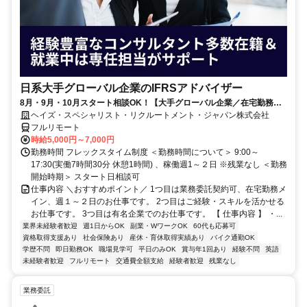
日系大手グローバル企業のIFRSアドバイザー
8月・9月・10月スタート相談OK！【大手グローバル企業／在宅勤務メ
イン／週1～2日勤務】IFRSアドバイザー
ヘイズ・スペシャリスト・リクルートメント・ジャパン株式会社
フルリモート
時給5,000円～7,000円
勤務時間 フレックスタイム制度 ＜勤務時間について＞ 9:00～
17:30(実働7時間30分 休憩1時間) 、稼働週1～２日 ※残業なし ＜勤務
開始時期＞ スタート日相談可
仕事内容 ＼おすすめポイント／ 1つ目は業務委託契約可、在宅勤務メ
イン、週１～２日のお仕事です。 2つ目はご経験・スキルを活かせる
お仕事です。 3つ目は有名企業でのお仕事です。 【 仕事内容 】 ・...
業界未経験者歓迎
週1日からOK
副業・WワークOK
60代も応募可
資格取得支援あり
社会保険あり
産休・育休取得実績あり
バイク通勤OK
学歴不問
即日勤務OK
職場見学可
平日のみOK
賞与年1回あり
経験不問
英語
未経験者歓迎
フルリモート
交通費全額支給
経験者歓迎
残業なし
業務委託