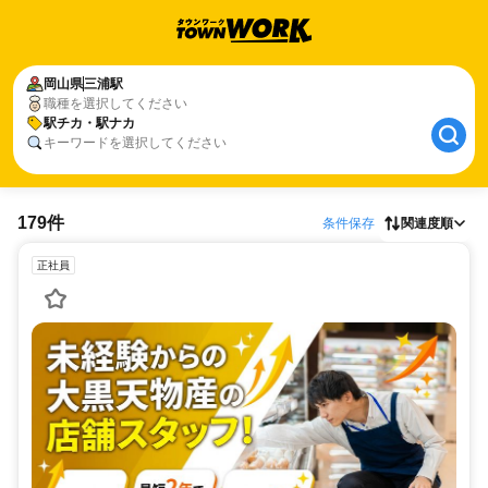
岡山県
三浦駅
職種を選択してください
駅チカ・駅ナカ
キーワードを選択してください
179件
条件保存
関連度順
正社員