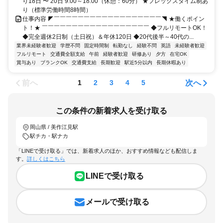
り18日 〜 20日 9:00～18:00（休憩：60分） ★フレックスタイム制あ
り（標準労働時間8時間）
仕事内容 ◤￣￣￣￣￣￣￣￣￣￣￣￣￣￣￣￣￣￣◥ ★働くポイン
ト！★ ￣￣￣￣￣￣￣￣￣￣￣￣￣￣￣￣￣￣ ◆フルリモートOK！
◆完全週休2日制（土日祝）＆年休120日 ◆20代後半～40代の...
業界未経験者歓迎
学歴不問
固定時間制
転勤なし
経験不問
英語
未経験者歓迎
フルリモート
交通費全額支給
午前
経験者歓迎
研修あり
夕方
在宅OK
賞与あり
ブランクOK
交通費支給
長期歓迎
駅近5分以内
長期休暇あり
前へ
次へ
1
2
3
4
5
この条件の新着求人を受け取る
岡山県 / 美作江見駅
駅チカ・駅ナカ
「LINEで受け取る」では、新着求人のほか、おすすめ情報なども配信しま
す。
詳しくはこちら
LINEで受け取る
メールで受け取る