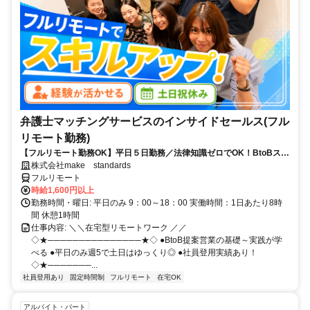
弁護士マッチングサービスのインサイドセールス(フル
リモート勤務)
【フルリモート勤務OK】平日５日勤務／法律知識ゼロでOK！BtoBスキ
ルが身につく営業職
株式会社make standards
フルリモート
時給1,600円以上
勤務時間・曜日: 平日のみ 9：00～18：00 実働時間：1日あたり8時
間 休憩1時間
仕事内容: ＼＼在宅型リモートワーク ／／
◇★───────────────★◇ ●BtoB提案営業の基礎～実践が学
べる ●平日のみ週5で土日はゆっくり◎ ●社員登用実績あり！
◇★───────...
社員登用あり
固定時間制
フルリモート
在宅OK
アルバイト・パート