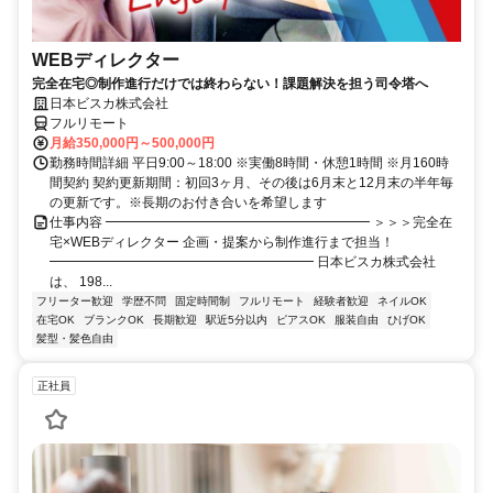
WEBディレクター
完全在宅◎制作進行だけでは終わらない！課題解決を担う司令塔へ
日本ビスカ株式会社
フルリモート
月給350,000円～500,000円
勤務時間詳細 平日9:00～18:00 ※実働8時間・休憩1時間 ※月160時
間契約 契約更新期間：初回3ヶ月、その後は6月末と12月末の半年毎
の更新です。※長期のお付き合いを希望します
仕事内容 ━━━━━━━━━━━━━━━━━━━━ ＞＞＞完全在
宅×WEBディレクター 企画・提案から制作進行まで担当！
━━━━━━━━━━━━━━━━━━━━ 日本ビスカ株式会社
は、 198...
フリーター歓迎
学歴不問
固定時間制
フルリモート
経験者歓迎
ネイルOK
在宅OK
ブランクOK
長期歓迎
駅近5分以内
ピアスOK
服装自由
ひげOK
髪型・髪色自由
正社員