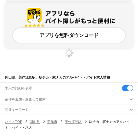
アプリを無料ダウンロード
岡山県、美作江見駅、駅チカ・駅ナカのアルバイト・バイト求人情報
求人の詳細を表示
条件を追加・変更して検索
市区町村を追加・変更
関連キーワード
完全在宅ワーク 全国
シール貼り 在宅
現在地周辺
ガチャガチャ
犬カフェ
岡山県
駅を追加・変更
バイトTOP
岡山県
美作市
美作江見駅
駅チカ・駅ナカのアルバイ
岡山県
すべて
ト・バイト・求人
岡山市
すべて
職種を追加・変更
JR山陽本線(姫路～岡山)
北区
中区
東区
南区
三石駅
吉永駅
和気駅
熊山駅
万富駅
瀬戸駅
上道駅
東岡山駅
高島駅
西川原駅
岡山駅