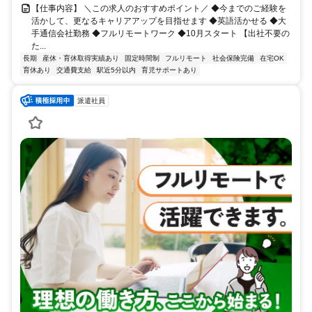
【仕事内容】 ＼この求人のおすすめポイント／ ◆今までのご経験を
活かして、更なるキャリアアップを目指せます ◆英語活かせる ◆大
手通信会社勤務 ◆フルリモートワーク ◆10月スタート 【出社不要の
た...
長期
産休・育休取得実績あり
固定時間制
フルリモート
社会保険完備
在宅OK
育休あり
交通費支給
駅近5分以内
育児サポートあり
派遣社員