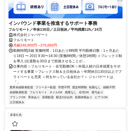
インバウンド事業を推進するサポート事務
フルリモート／年休130日／土日祝休／平均残業12h／24万
株式会社ジャパゲート
フルリモート
月給240,000円～270,000円
勤務時間詳細 実働時間：1日あたり8時間 平均勤務日数：1ヶ月あた
り18日 〜 20日 9:30〜18:30 (実働8時間／休憩1時間) ☆フレックス制
を導入 (出退勤を30分まで前後させることが...
仕事内容 ✨フルリモート・在宅勤務OK ✨外国人材の日本就業をサポ
ートする事業 ✨フレックス制＆土日祝休み ✨年間休日130日以上でプ
ライベートも充実 ＜何をやっている会社か？＞ ジャパゲートは、
「...
業界未経験者歓迎
フリーター歓迎
学歴不問
固定時間制
転勤なし
経験不問
未経験者歓迎
フルリモート
ネイルOK
残業なし
在宅OK
賞与あり
ブランクOK
育休あり
長期歓迎
駅近5分以内
長期休暇あり
ピアスOK
土日祝休み
派遣社員