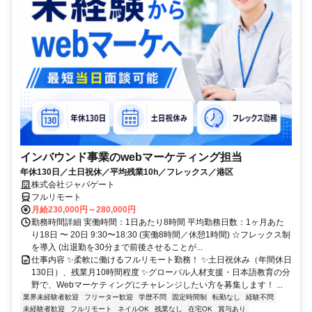
インバウンド事業のwebマーケティング担当
年休130日／土日祝休／平均残業10h／フレックス／港区
株式会社ジャパゲート
フルリモート
月給230,000円～280,000円
勤務時間詳細 実働時間：1日あたり8時間 平均勤務日数：1ヶ月あた
り18日 〜 20日 9:30〜18:30 (実働8時間／休憩1時間) ☆フレックス制
を導入 (出退勤を30分まで前後させることが...
仕事内容 ✨柔軟に働けるフルリモート勤務！ ✨土日祝休み（年間休日
130日）、残業月10時間程度 ✨グローバル人材支援・日本語教育の分
野で、Webマーケティングにチャレンジしたい方を募集します！ ...
業界未経験者歓迎
フリーター歓迎
学歴不問
固定時間制
転勤なし
経験不問
未経験者歓迎
フルリモート
ネイルOK
残業なし
在宅OK
賞与あり