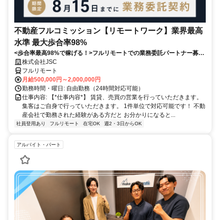
不動産フルコミッション【リモートワーク】業界最高
水準 最大歩合率98%
<歩合率最高98%で稼げる！>フルリモートでの業務委託パートナー募
集！1件単位で対応可能！
株式会社JSC
フルリモート
月給500,000円～2,000,000円
勤務時間・曜日: 自由勤務（24時間対応可能）
仕事内容: 【*仕事内容*】 賃貸、売買の営業を行っていただきます。
集客はご自身で行っていただきます。 1件単位で対応可能です！ 不動
産会社で勤務された経験がある方だと お分かりになると...
社員登用あり
フルリモート
在宅OK
週2・3日からOK
アルバイト・パート