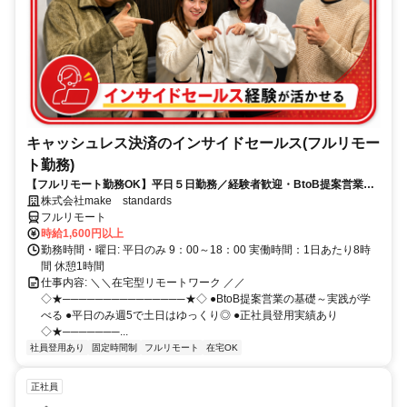
キャッシュレス決済のインサイドセールス(フルリモー
ト勤務)
【フルリモート勤務OK】平日５日勤務／経験者歓迎・BtoB提案営業で
スキルアップ
株式会社make standards
フルリモート
時給1,600円以上
勤務時間・曜日: 平日のみ 9：00～18：00 実働時間：1日あたり8時
間 休憩1時間
仕事内容: ＼＼在宅型リモートワーク ／／
◇★───────────────★◇ ●BtoB提案営業の基礎～実践が学
べる ●平日のみ週5で土日はゆっくり◎ ●正社員登用実績あり
◇★───────...
社員登用あり
固定時間制
フルリモート
在宅OK
正社員