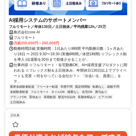
AI採用システムのサポートメンバー
フルリモート／年休130日／土日祝休／平均残業12h／25万
株式会社core AI
フルリモート
月給250,000円～280,000円
勤務時間詳細 実働時間：1日あたり8時間 平均勤務日数：1ヶ月あた
り18日 〜 20日 9:30〜18:30 (実働8時間／休憩1時間) ☆フレックス制
を導入 (出退勤を30分まで前後させることが...
仕事内容 ☆フルリモート・在宅勤務OK、AI×採用支援プロダクトに関
われる ☆フレックス制＆土日祝休み、年間休日130日以上でプライベ
ートも充実 ＜何をやっている会社か？＞ 「出会いを、資産に」を
テ...
業界未経験者歓迎
フリーター歓迎
学歴不問
固定時間制
転勤なし
経験不問
未経験者歓迎
フルリモート
ネイルOK
残業なし
在宅OK
賞与あり
ブランクOK
育休あり
長期歓迎
駅近5分以内
長期休暇あり
ピアスOK
土日祝休み
正社員