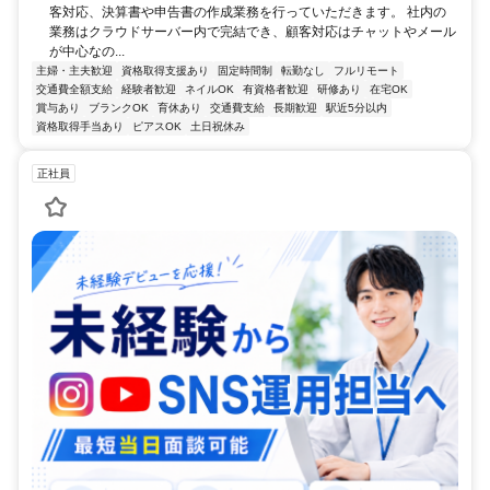
客対応、決算書や申告書の作成業務を行っていただきます。 社内の
業務はクラウドサーバー内で完結でき、顧客対応はチャットやメール
が中心なの...
主婦・主夫歓迎
資格取得支援あり
固定時間制
転勤なし
フルリモート
交通費全額支給
経験者歓迎
ネイルOK
有資格者歓迎
研修あり
在宅OK
賞与あり
ブランクOK
育休あり
交通費支給
長期歓迎
駅近5分以内
資格取得手当あり
ピアスOK
土日祝休み
正社員