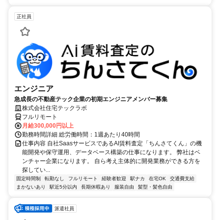
正社員
エンジニア
急成長の不動産テック企業の初期エンジニアメンバー募集
株式会社住宅テックラボ
フルリモート
月給300,000円以上
勤務時間詳細 総労働時間：1週あたり40時間
仕事内容 自社SaasサービスであるAI賃料査定「ちんさてくん」の機
能開発や保守運用、データベース構築の仕事になります。 弊社はベ
ンチャー企業になります。 自ら考え主体的に開発業務ができる方を
探してい...
固定時間制
転勤なし
フルリモート
経験者歓迎
駅ナカ
在宅OK
交通費支給
まかないあり
駅近5分以内
長期休暇あり
服装自由
髪型・髪色自由
派遣社員