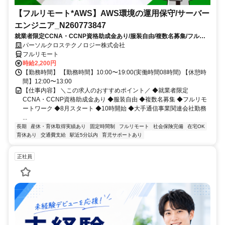
【フルリモート*AWS】AWS環境の運用保守/サーバー
エンジニア_N260773847
就業者限定CCNA・CCNP資格助成金あり/服装自由/複数名募集/フルリ
モートワーク/8月スタート/10時開始/大手通信事業関連会社勤務
パーソルクロステクノロジー株式会社
フルリモート
時給2,200円
【勤務時間】 【勤務時間】10:00〜19:00(実働時間08時間) 【休憩時
間】12:00〜13:00
【仕事内容】 ＼この求人のおすすめポイント／ ◆就業者限定
CCNA・CCNP資格助成金あり ◆服装自由 ◆複数名募集 ◆フルリモ
ートワーク ◆8月スタート ◆10時開始 ◆大手通信事業関連会社勤務
...
長期
産休・育休取得実績あり
固定時間制
フルリモート
社会保険完備
在宅OK
育休あり
交通費支給
駅近5分以内
育児サポートあり
正社員