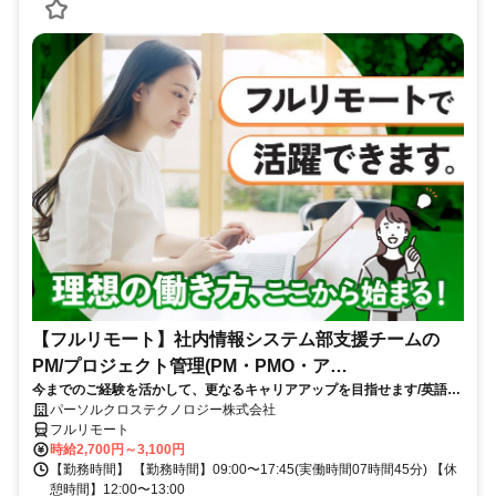
【フルリモート】社内情報システム部支援チームの
PM/プロジェクト管理(PM・PMO・ア
今までのご経験を活かして、更なるキャリアアップを目指せます/英語活
シ)_N260774362
かせる/大手通信会社勤務/フルリモートワーク/10月スタート
パーソルクロステクノロジー株式会社
フルリモート
時給2,700円～3,100円
【勤務時間】 【勤務時間】09:00〜17:45(実働時間07時間45分) 【休
憩時間】12:00〜13:00