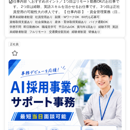
仕事内容 ＼おすすめポイント／ 1つ目はリモート勤務OKのお仕事で
す。 2つ目は経験、英語スキルを活かせるお仕事です。 3つ目は正社
員登用の可能性大の求人です。 【 仕事内容 】 ・資金管理業務（日...
業界未経験者歓迎
社員登用あり
副業・WワークOK
60代も応募可
資格取得支援あり
社会保険あり
産休・育休取得実績あり
バイク通勤OK
学歴不問
即日勤務OK
職場見学可
平日のみOK
賞与年1回あり
経験不問
英語
未経験者歓迎
フルリモート
交通費全額支給
経験者歓迎
研修あり
正社員