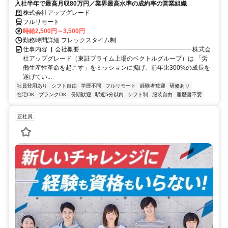
入社半年で最高月収80万円／業界最高水準の成約率の営業組織
株式会社アップグレード
フルリモート
時給2,500円～3,500円
勤務時間詳細 フレックスタイム制
仕事内容 ▏会社概要 ━━━━━━━━━━━━━━━━━━ 株式会
社アップグレード（東証プライム上場のベクトルグループ）は 「労
働生産性革命を起こす」をミッションに掲げ、前年比300%の成長を
遂げてい...
社員登用あり
シフト自由
学歴不問
フルリモート
経験者歓迎
研修あり
在宅OK
ブランクOK
長期歓迎
駅近5分以内
シフト制
服装自由
履歴書不要
正社員