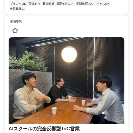
ブランクOK
育休あり
長期歓迎
駅近5分以内
長期休暇あり
ピアスOK
土日祝休み
業務委託
AIスクールの完全反響型ToC営業