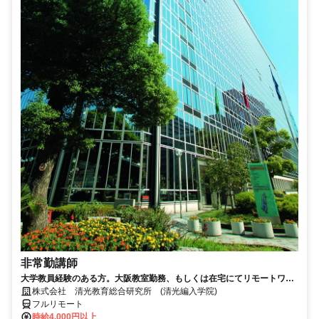
非常勤講師
大学教員経験のある方。大阪教室勤務、もしくは在宅にてリモートワー
ク可能。退官した先生が活躍中。
株式会社 清光教育総合研究所 (清光編入学院)
フルリモート
時給4,000円以上