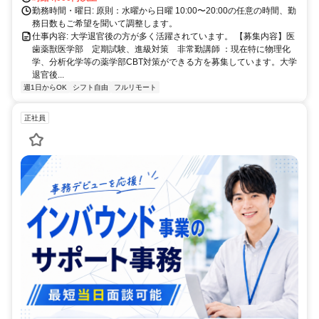
勤務時間・曜日: 原則：水曜から日曜 10:00〜20:00の任意の時間、勤
務日数もご希望を聞いて調整します。
仕事内容: 大学退官後の方が多く活躍されています。 【募集内容】医
歯薬獣医学部 定期試験、進級対策 非常勤講師 ：現在特に物理化
学、分析化学等の薬学部CBT対策ができる方を募集しています。大学
退官後...
週1日からOK
シフト自由
フルリモート
正社員