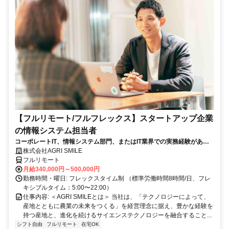
【フルリモート/フルフレックス】スタートアップ企業
の情報システム担当者
コーポレートIT、情報システム部門、またはIT業界での実務経験がある
方、大歓迎！
株式会社AGRI SMILE
フルリモート
月給340,000円～500,000円
勤務時間・曜日: フレックスタイム制 （標準労働時間8時間/日、フレ
キシブルタイム：5:00〜22:00）
仕事内容: ＜AGRI SMILEとは＞ 当社は、「テクノロジーによって、
産地とともに農業の未来をつくる」を経営理念に据え、豊かな経験を
持つ産地と、進化を続けるサイエンステクノロジーを融合すること...
シフト自由
フルリモート
在宅OK