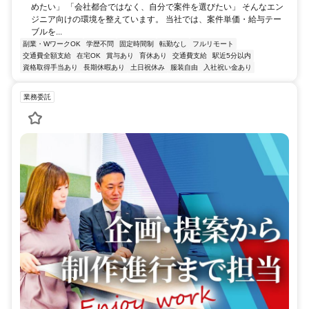
めたい」 「会社都合ではなく、自分で案件を選びたい」 そんなエン
ジニア向けの環境を整えています。 当社では、案件単価・給与テー
ブルを...
副業・WワークOK
学歴不問
固定時間制
転勤なし
フルリモート
交通費全額支給
在宅OK
賞与あり
育休あり
交通費支給
駅近5分以内
資格取得手当あり
長期休暇あり
土日祝休み
服装自由
入社祝い金あり
業務委託