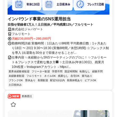
インバウンド事業のSNS運用担当
目指せ登録者1万人！土日祝休／平均残業12h／フルリモート
株式会社ジャパゲート
フルリモート
月給230,000円～280,000円
勤務時間詳細 実働時間：1日あたり8時間 平均勤務日数：1ヶ月あた
り18日 〜 20日 9:30〜18:30 (実働8時間／休憩1時間) ☆フレックス制
を導入 (出退勤を30分まで前後させることが...
仕事内容 ✨未経験からSNSマーケティングのプロに！ ✨フルリモー
ト＆フレックスで柔軟な働き方🏢 ✨土日休み(年休130日)、残業月
10h程度 ✅Instagramアカウント ↓ https:/...
業界未経験者歓迎
フリーター歓迎
学歴不問
固定時間制
転勤なし
経験不問
未経験者歓迎
フルリモート
ネイルOK
残業なし
在宅OK
賞与あり
ブランクOK
育休あり
長期歓迎
駅近5分以内
長期休暇あり
ピアスOK
土日祝休み
業務委託