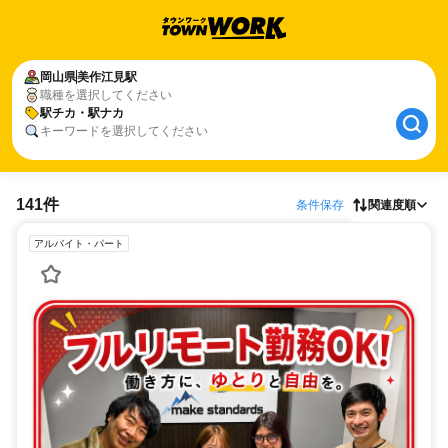
岡山県
美作江見駅
職種を選択してください
駅チカ・駅ナカ
キーワードを選択してください
141件
条件保存
関連度順
アルバイト・パート