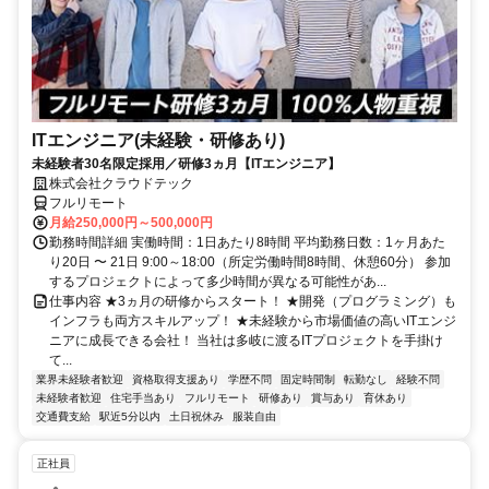
ITエンジニア(未経験・研修あり)
未経験者30名限定採用／研修3ヵ月【ITエンジニア】
株式会社クラウドテック
フルリモート
月給250,000円～500,000円
勤務時間詳細 実働時間：1日あたり8時間 平均勤務日数：1ヶ月あた
り20日 〜 21日 9:00～18:00（所定労働時間8時間、休憩60分） 参加
するプロジェクトによって多少時間が異なる可能性があ...
仕事内容 ★3ヵ月の研修からスタート！ ★開発（プログラミング）も
インフラも両方スキルアップ！ ★未経験から市場価値の高いITエンジ
ニアに成長できる会社！ 当社は多岐に渡るITプロジェクトを手掛け
て...
業界未経験者歓迎
資格取得支援あり
学歴不問
固定時間制
転勤なし
経験不問
未経験者歓迎
住宅手当あり
フルリモート
研修あり
賞与あり
育休あり
交通費支給
駅近5分以内
土日祝休み
服装自由
正社員