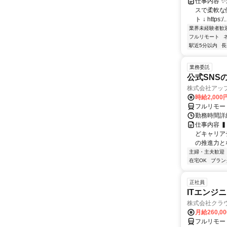
仕事内容 
スで柔軟な働
ト ↓ https:/..
業界未経験者歓
フルリモート
駅近5分以内
長
業務委託
公式SNS
株式会社アッ
時給2,000
フルリモー
勤務時間詳
仕事内容 
どキャリア
の推進力と
主婦・主夫歓迎
在宅OK
ブラン
正社員
ITエンジ
株式会社クラ
月給260,0
フルリモー