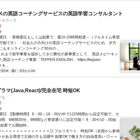
Kの英語コーチングサービスの英語学習コンサルタント
ールウィズ
円
ト
曜日: ・業務委託もしくは副業で、週10-20時間程度～（フルタイム希望
可能です） ・社会人の方向けの英語コーチングサービスのため、夕方
もオンラインコーチング30分の...
 これまで留学事業を提供してきた弊社の新事業として、 英語スピーキン
語コーチング事業「TEPPEN ENGLISH」 https://teppen-
 を...
在宅OK
週2・3日からOK
マ(Java,React)/完全在宅 時短OK
かな
円
ト
日: 【勤務時間】 9：00～18：00の中で1日5時間から設定可能で、そ
間、6時間30分、8時間など希望通りに設定可能！ 9：30や10：00始
0始業でも開始時...
 ◎＝＝＝＝＝＝＝＝＝＝＝＝＝◎ フルリモート、時短OK（全国から参画
軟さがある環境で主婦の方も活躍中 副業OKで働き方の自由度高い ◎＝＝