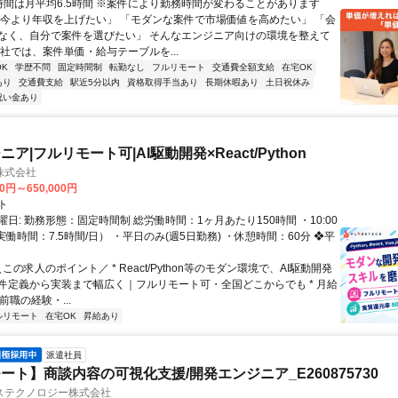
業時間は月平均6.5時間 ※案件により勤務時間が変わることがあります
「今より年収を上げたい」 「モダンな案件で市場価値を高めたい」 「会
なく、自分で案件を選びたい」 そんなエンジニア向けの環境を整えて
当社では、案件単価・給与テーブルを...
K
学歴不問
固定時間制
転勤なし
フルリモート
交通費全額支給
在宅OK
あり
交通費支給
駅近5分以内
資格取得手当あり
長期休暇あり
土日祝休み
祝い金あり
ア|フルリモート可|AI駆動開発×React/Python
H株式会社
00円～650,000円
ト
日: 勤務形態：固定時間制 総労働時間：1ヶ月あたり150時間 ・10:00
0（実働時間：7.5時間/日） ・平日のみ(週5日勤務) ・休憩時間：60分 ❖平
＼この求人のポイント／ * React/Python等のモダン環境で、AI駆動開発
件定義から実装まで幅広く｜フルリモート可・全国どこからでも * 月給
前職の経験・...
ルリモート
在宅OK
昇給あり
派遣社員
ート】商談内容の可視化支援/開発エンジニア_E260875730
ステクノロジー株式会社