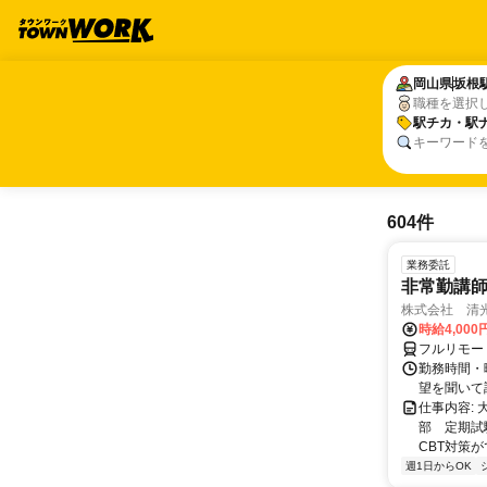
岡山県
岡山県
坂根
坂根
職種を選択
駅チカ・駅
駅チカ・駅
キーワード
604件
業務委託
非常勤講
株式会社 清
時給4,00
フルリモー
勤務時間・曜
望を聞いて
仕事内容:
部 定期試
CBT対策
週1日からOK