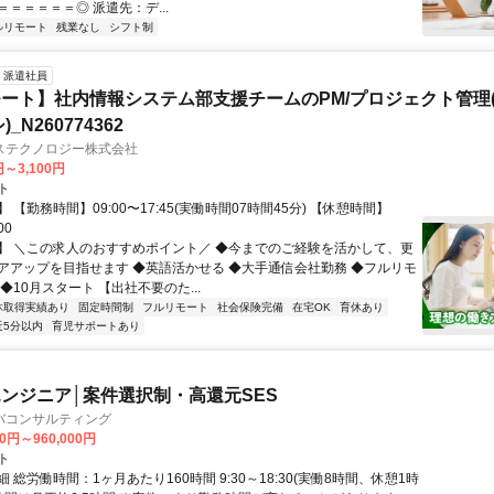
＝＝＝＝＝◎ 派遣先：デ...
ルリモート
残業なし
シフト制
派遣社員
ート】社内情報システム部支援チームのPM/プロジェクト管理(
_N260774362
ステクノロジー株式会社
円～3,100円
ト
 【勤務時間】09:00〜17:45(実働時間07時間45分) 【休憩時間】
00
】 ＼この求人のおすすめポイント／ ◆今までのご経験を活かして、更
アアップを目指せます ◆英語活かせる ◆大手通信会社勤務 ◆フルリモ
◆10月スタート 【出社不要のた...
休取得実績あり
固定時間制
フルリモート
社会保険完備
在宅OK
育休あり
近5分以内
育児サポートあり
ンジニア│案件選択制・高還元SES
バコンサルティング
00円～960,000円
ト
 総労働時間：1ヶ月あたり160時間 9:30～18:30(実働8時間、休憩1時