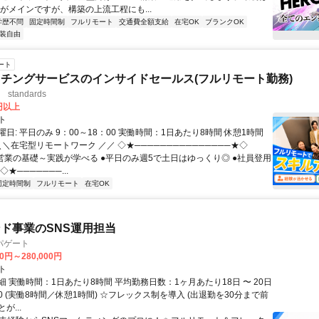
用がメインですが、構築の上流工程にも...
学歴不問
固定時間制
フルリモート
交通費全額支給
在宅OK
ブランクOK
装自由
ート
チングサービスのインサイドセールス(フルリモート勤務)
standards
0円以上
ト
日: 平日のみ 9：00～18：00 実働時間：1日あたり8時間 休憩1時間
＼＼在宅型リモートワーク ／／ ◇★───────────────★◇
提案営業の基礎～実践が学べる ●平日のみ週5で土日はゆっくり◎ ●社員登用
★───────...
固定時間制
フルリモート
在宅OK
ド事業のSNS運用担当
パゲート
00円～280,000円
ト
 実働時間：1日あたり8時間 平均勤務日数：1ヶ月あたり18日 〜 20日
8:30 (実働8時間／休憩1時間) ☆フレックス制を導入 (出退勤を30分まで前
が...