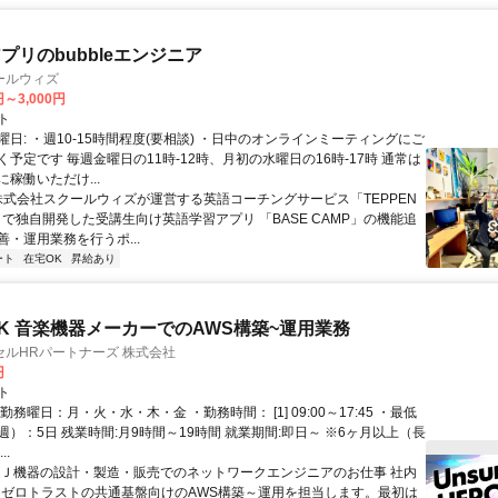
プリのbubbleエンジニア
ールウィズ
円～3,000円
ト
日: ・週10-15時間程度(要相談) ・日中のオンラインミーティングにご
予定です 毎週金曜日の11時-12時、月初の水曜日の16時-17時 通常は
稼働いただけ...
 株式会社スクールウィズが運営する英語コーチングサービス「TEPPEN
H」で独自開発した受講生向け英語学習アプリ 「BASE CAMP」の機能追
・運用業務を行うポ...
ート
在宅OK
昇給あり
K 音楽機器メーカーでのAWS構築~運用業務
ルHRパートナーズ 株式会社
円
ト
勤務曜日：月・火・水・木・金 ・勤務時間： [1] 09:00～17:45 ・最低
）：5日 残業時間:月9時間～19時間 就業期間:即日～ ※6ヶ月以上（長
..
ＤＪ機器の設計・製造・販売でのネットワークエンジニアのお仕事 社内
、ゼロトラストの共通基盤向けのAWS構築～運用を担当します。最初は