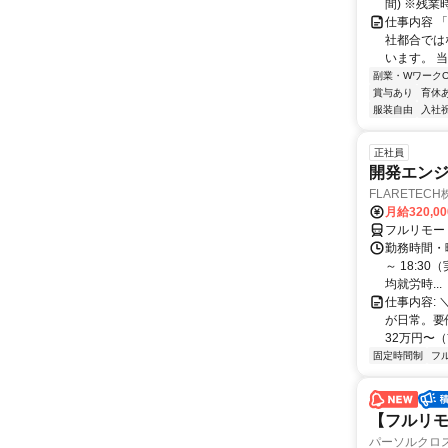
間) ※残
仕事内容 
社都合では
います。 
副業・WワークO
賞与あり
育休
服装自由
入社
正社員
開発エンジニ
FLARETEC
月給320,0
フルリモー
勤務時間・曜
～ 18:3
均就労時...
仕事内容: 
が日常。要
32万円〜（
固定時間制
フ
【フルリモ
パーソルクロ