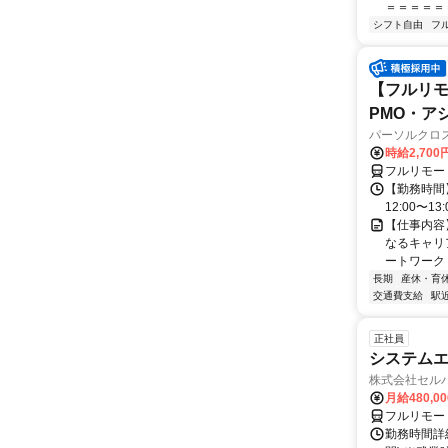
＝＝＝＝＝＝
シフト自由
フ
【フルリモ
PMO・アシ)
パーソルクロ
時給2,700
フルリモー
【勤務時間】
12:00〜13:
【仕事内容
なるキャリ
ートワーク 
長期
産休・育
交通費支給
駅
正社員
システムエ
株式会社セル
月給480,0
フルリモー
勤務時間詳細