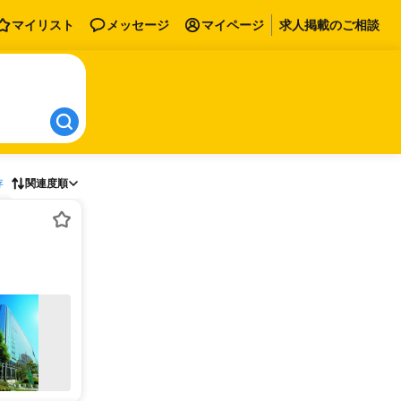
マイリスト
メッセージ
マイページ
求人掲載のご相談
存
関連度順