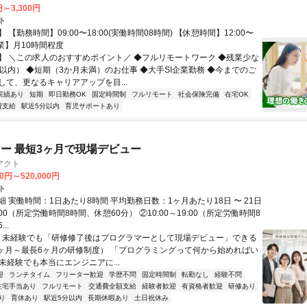
円～3,300円
ト
 【勤務時間】09:00〜18:00(実働時間08時間) 【休憩時間】12:00〜
【残業】月10時間程度
】 ＼この求人のおすすめポイント／ ◆フルリモートワーク ◆残業少な
間以内） ◆短期（3か月未満）のお仕事 ◆大手SI企業勤務 ◆今までのご
して、更なるキャリアアップを目...
実績あり
短期
即日勤務OK
固定時間制
フルリモート
社会保険完備
在宅OK
費支給
駅近5分以内
育児サポートあり
ー 最短3ヶ月で現場デビュー
アクト
00円～520,000円
ト
 実働時間：1日あたり8時間 平均勤務日数：1ヶ月あたり18日 〜 21日
18:00（所定労働時間8時間、休憩60分） ②10:00～19:00（所定労働時間8
..
＼ 未経験でも「研修修了後はプログラマーとして現場デビュー」できる
1ヶ月～最長6ヶ月の研修制度） 「プログラミングって何から始めればい
T未経験でも本当にエンジニアに...
迎
ランチタイム
フリーター歓迎
学歴不問
固定時間制
転勤なし
経験不問
住宅手当あり
フルリモート
交通費全額支給
経験者歓迎
有資格者歓迎
研修あり
り
育休あり
駅近5分以内
長期休暇あり
土日祝休み