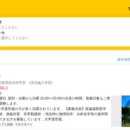
駅
駅
してください
ナカ
ナカ
を選択してください
条件保
師
光教育総合研究所 (清光編入学院)
0円以上
ト
日: 原則：水曜から日曜 10:00〜20:00の任意の時間、勤務日数もご希
調整します。
 大学退官後の方が多く活躍されています。 【募集内容】医歯薬獣医学
験、進級対策 非常勤講師 ：現在特に物理化学、分析化学等の薬学部
ができる方を募集しています。大学退官後...
シフト自由
フルリモート