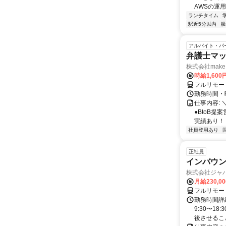
AWSの運
ランチタイム
駅近5分以内
服
アルバイト・パ
弁護士マッ
株式会社make 
時給1,60
フルリモー
勤務時間・曜
仕事内容: 
●BtoB
実績あり！ ◇
社員登用あり
正社員
インバウン
株式会社ジャ
月給230,0
フルリモー
勤務時間詳細
9:30〜1
後させること