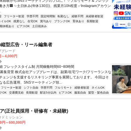
✨未経験からSNSマーケティングのプロに！ ✨フルリモート＆フレック
き方🏢 ✨土日休み(年休130日)、残業月10h程度 ✅Instagramアカウン
.
迎
フリーター歓迎
学歴不問
固定時間制
転勤なし
経験不問
未経験者歓迎
ネイルOK
残業なし
在宅OK
賞与あり
ブランクOK
育休あり
長期歓迎
期休暇あり
ピアスOK
土日祝休み
の縦型広告・リール編集者
プグレード
円～4,000円
ト
細 フレックスタイム制 月間稼働時間60~80時間
▍募集背景 株式会社アップグレードは、副業/在宅ワーク/フリーランスな
チェンジを支援するリスキリング事業を展開しております。 今回はそ
なる広告運用、SNSマーケティング領...
フリーター歓迎
シフト自由
学歴不問
フルリモート
経験者歓迎
ネイルOK
クOK
交通費支給
長期歓迎
駅近5分以内
ピアスOK
服装自由
髪型・髪色自由
ニア(正社員採用・研修有・未経験)
ウドミッション
00円～600,000円
ト