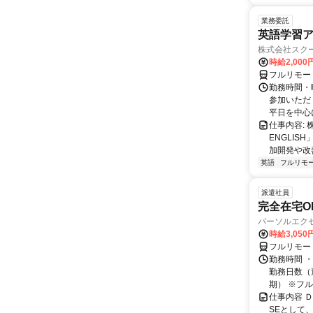
業務委託
英語学習ア
株式会社スク
時給2,000
フルリモー
勤務時間・曜
参加いただく
平日を中心に
仕事内容:
ENGLIS
加開発や改善
英語
フルリモ
派遣社員
完全在宅O
パーソルエクセ
時給3,050
フルリモー
勤務時間 ・
勤務日数（週
期） ※フル.
仕事内容 
SEとして