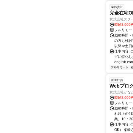
業務委託
完全在宅O
株式会社スク
時給3,000
フルリモー
勤務時間・
の方も検討
以降や土日に
仕事内容:
グに特化した英
english.com
フルリモート
派遣社員
Webプログラ
株式会社かな
時給3,000
フルリモー
勤務時間・曜
れ以上の6時
業、10：3
仕事内容:
OK） 柔