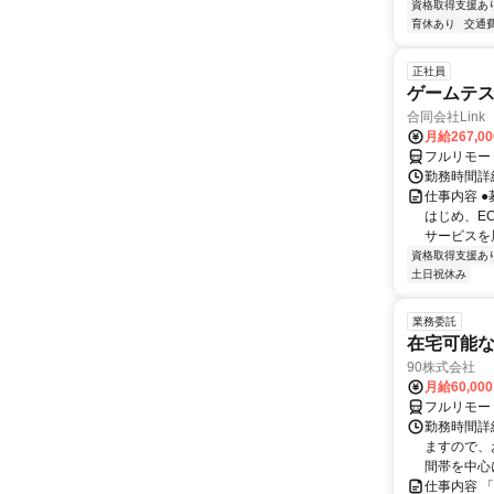
資格取得支援あ
育休あり
交通
正社員
ゲームテ
合同会社Link
月給267,0
フルリモー
勤務時間詳細
仕事内容 
はじめ、E
サービスを展
資格取得支援あ
土日祝休み
業務委託
在宅可能
90株式会社
月給60,00
フルリモー
勤務時間詳
ますので、お
間帯を中心に
仕事内容 