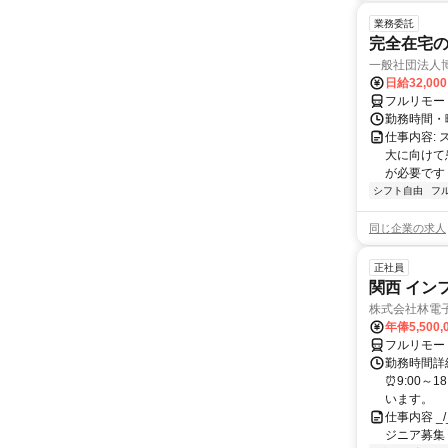
業務委託
完全在宅
一般社団法人
日給32,00
フルリモー
勤務時間・曜
仕事内容:
大に向けて
が必要です！
シフト自由
フ
同じ企業の求人
正社員
関西 イン
株式会社林電
年俸5,500,
フルリモー
勤務時間詳細
⏰9:00～
います。
仕事内容 _/_
ジニア募集