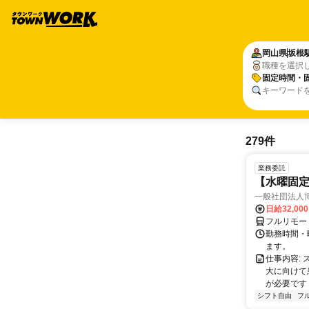
岡山県
坂根
職種を選択
固定時間・
キーワード
279件
業務委託
【水曜固
一般社団法人
日給32,00
フルリモー
勤務時間・曜
ます。
仕事内容:
大に向けて
が必要です！
シフト自由
フ