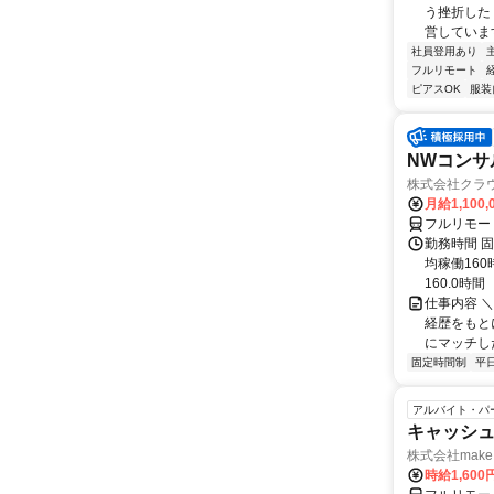
う挫折したく
営しています
社員登用あり
フルリモート
ピアスOK
服装
NWコンサ
株式会社クラ
月給1,100,
フルリモー
勤務時間 固
均稼働16
160.0時間
仕事内容 
経歴をもと
にマッチし
固定時間制
平
アルバイト・パ
キャッシュ
株式会社make 
時給1,60