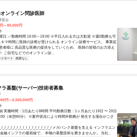
のオンライン問診医師
博愛会
0円～80,000円
ト
日: ✅勤務時間 10:00～19:00 ※平日入れる方は大歓迎 ※週0勤務も可
 スキマ時間に医師の診察が受けられる オンライン診療サービス。 事業拡
患者様に 高品質な医療の提供をしていくため、 医師の皆様のお力添え
 ご自宅などでのオンライン診...
ルリモート
残業なし
フラ基盤(サーバー)技術者募集
子
000円～6,500,000円
ト
 実働時間：1日あたり8時間 平均勤務日数：1ヶ月あたり19日 〜 20日
18:00（休憩60分） ※案件状況により時間外勤務が 発生する場合がござ
/_/_/_/_/_/_/_/_/_/_/_/_/_/_/_/_/ メガバンク基盤を支える インフラエン
 金融インフラの最前線で、 本物の基盤技術を磨きませんか。 当社...