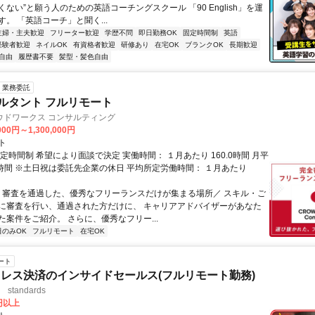
ない”と願う人のための英語コーチングスクール 「90 English」を運
。 「英語コーチ」と聞く...
主婦・主夫歓迎
フリーター歓迎
学歴不問
即日勤務OK
固定時間制
英語
経験者歓迎
ネイルOK
有資格者歓迎
研修あり
在宅OK
ブランクOK
長期歓迎
自由
履歴書不要
髪型・髪色自由
業務委託
ルタント フルリモート
ウドワークス コンサルティング
000円～1,300,000円
ト
定時間制 希望により面談で決定 実働時間： １月あたり 160.0時間 月平
0時間 ※土日祝は委託先企業の休日 平均所定労働時間： １月あたり
＼ 審査を通過した、優秀なフリーランスだけが集まる場所／ スキル・ご
に審査を行い、通過された方だけに、 キャリアアドバイザーがあなた
た案件をご紹介。 さらに、優秀なフリー...
日のみOK
フルリモート
在宅OK
ート
レス決済のインサイドセールス(フルリモート勤務)
standards
0円以上