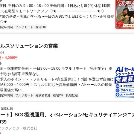
ト
日: 平日のみ 9：00～18：00 実働時間：1日あたり8時間 休憩1時間
＼＼在宅型リモートワーク ／／ ◇★───────────────★◇
提案営業の基礎～実践が学べる ●平日のみ週5で土日はゆっくり◎ ●正社員登
★───────...
固定時間制
フルリモート
在宅OK
ールスソリューションの営業
ge
円～4,000円
ト
 ＜稼働時間帯例＞ 平日9:00～18:00 ※フルリモート（完全在宅） ※
時間は相談可 ※残業なし
＜求人のポイント＞ ・フルリモート×完全週休2日！ 場所を選ばず自由に
給3,000～4,000円！ スキルに応じた高単価報酬 ・AI×セールスの最先
場価値の高い...
固定時間制
フルリモート
経験者歓迎
在宅OK
長期歓迎
派遣社員
ート】SOC監視運用、オペレーション/セキュリティエンジニ
039
ステクノロジー株式会社
円