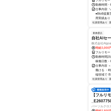
フルリモー
勤務時間・曜
仕事内容: 
●BtoB
用実績あり ◇
社員登用あり
業務委託
自社AIセ
株式会社Algoa
時給3,000
フルリモー
勤務時間詳細
稼働日数・
仕事内容 
働ける ・時
端領域で 市
社員登用あり
【フルリモ
_E260775
パーソルクロ
時給2,800