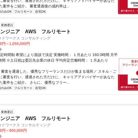
に審査を行い、通過された方だけに、 キャリアアドバイザーがあなた
た案件をご紹介。 審査通過後の成約率は...
日のみOK
フルリモート
在宅OK
業務委託
ンジニア AWS フルリモート
ウドワークス コンサルティング
0円～1,050,000円
ト
定時間制 希望により面談で決定 実働時間： １月あたり 160.0時間 月平
0時間 ※土日祝は委託先企業の休日 平均所定労働時間： １月あたり
＼ 審査を通過した、優秀なフリーランスだけが集まる場所／ スキル・ご
に審査を行い、通過された方だけに、 キャリアアドバイザーがあなた
た案件をご紹介。 さらに、優秀なフリー...
日のみOK
フルリモート
在宅OK
業務委託
ンジニア AWS フルリモート
ウドワークス コンサルティング
00円～900,000円
ト