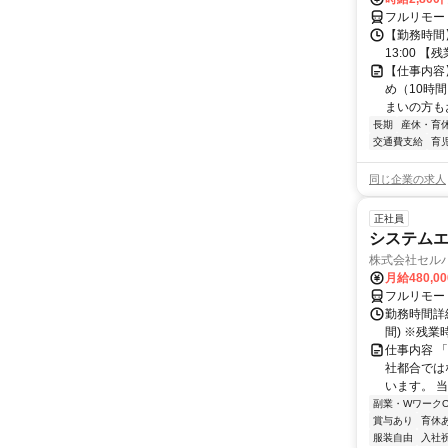
フルリモー
【勤務時間】
13:00 
【仕事内容
め（10時
まいの方もお
長期
産休・育
交通費支給
育
同じ企業の求人
正社員
システムエ
株式会社セル
月給480,0
フルリモー
勤務時間詳細
間) ※残
仕事内容 
社都合では
います。 
副業・WワークO
賞与あり
育休
服装自由
入社