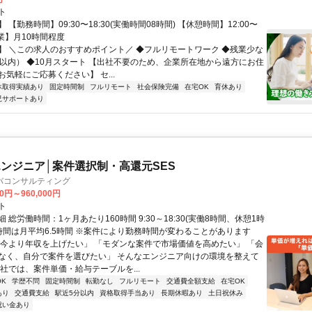
ト
 【勤務時間】09:30〜18:30(実働時間08時間) 【休憩時間】12:00〜
【残業】月10時間程度
】 ＼この求人のおすすめポイント／ ◆フルリモートワーク ◆残業少な
間以内） ◆10月スタート 【出社不要のため、企業所在地から遠方にお住
気軽にご応募ください】 セ...
休取得実績あり
固定時間制
フルリモート
社会保険完備
在宅OK
育休あり
児サポートあり
ンジニア│案件選択制・高還元SES
バコンサルティング
00円～960,000円
ト
 総労働時間：1ヶ月あたり160時間 9:30～18:30(実働8時間、休憩1時
業時間は月平均6.5時間 ※案件により勤務時間が変わることがあります
「今より年収を上げたい」 「モダンな案件で市場価値を高めたい」 「会
なく、自分で案件を選びたい」 そんなエンジニア向けの環境を整えて
当社では、案件単価・給与テーブルを...
K
学歴不問
固定時間制
転勤なし
フルリモート
交通費全額支給
在宅OK
あり
交通費支給
駅近5分以内
資格取得手当あり
長期休暇あり
土日祝休み
祝い金あり