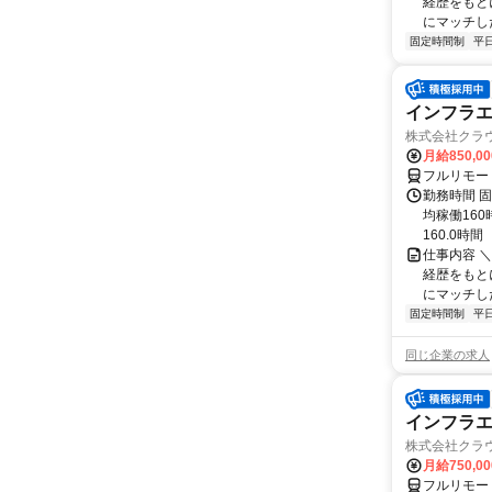
経歴をもと
にマッチし
固定時間制
平
インフラエ
株式会社クラ
月給850,00
フルリモー
勤務時間 固
均稼働16
160.0時間
仕事内容 
経歴をもと
にマッチし
固定時間制
平
同じ企業の求人
インフラエ
株式会社クラ
月給750,0
フルリモー