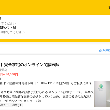
駅
してください
固定シフト制
を選択してください
条件保
定】完全在宅のオンライン問診医師
博愛会
0円～80,000円
ト
日: ✅勤務時間 毎週水曜日 10:00～19:00 ※他の曜日もご相談に乗れ
 スキマ時間に医師の診察が受けられる オンライン診療サービス。 事業拡
患者様に 高品質な医療の提供をしていくため、 医師の皆様のお力添え
 ご自宅などでのオンライン診...
ルリモート
残業なし