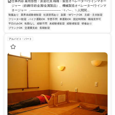
仕事内容 雇用形態：派遣社員 職種：製造オペレーター/ラインマネー
ジャー（鉄鋼/非鉄金属/金属製品）、機械製造オペレーター/ラインマ
ネージャー ╭───────────── ･✧₊⁺─╮ ✨人間関...
制服あり
業界未経験者歓迎
社員登用あり
副業・WワークOK
主婦・主夫歓迎
フリーター歓迎
バイク通勤OK
学歴不問
車通勤OK
固定時間制
職場見学可
平日のみOK
転勤なし
経験不問
未経験者歓迎
経験者歓迎
研修あり
ブランクOK
交通費支給
長期歓迎
アルバイト・パート