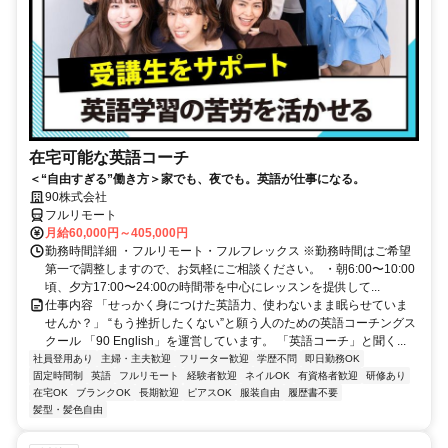
在宅可能な英語コーチ
＜“自由すぎる”働き方＞家でも、夜でも。英語が仕事になる。
90株式会社
フルリモート
月給60,000円～405,000円
勤務時間詳細 ・フルリモート・フルフレックス ※勤務時間はご希望
第一で調整しますので、お気軽にご相談ください。 ・朝6:00〜10:00
頃、夕方17:00〜24:00の時間帯を中心にレッスンを提供して...
仕事内容 「せっかく身につけた英語力、使わないまま眠らせていま
せんか？」 “もう挫折したくない”と願う人のための英語コーチングス
クール 「90 English」を運営しています。 「英語コーチ」と聞く...
社員登用あり
主婦・主夫歓迎
フリーター歓迎
学歴不問
即日勤務OK
固定時間制
英語
フルリモート
経験者歓迎
ネイルOK
有資格者歓迎
研修あり
在宅OK
ブランクOK
長期歓迎
ピアスOK
服装自由
履歴書不要
髪型・髪色自由