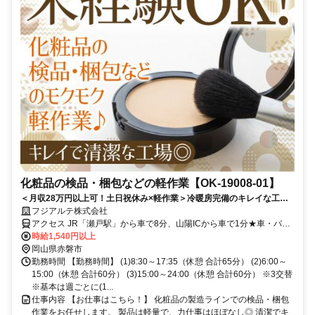
化粧品の検品・梱包などの軽作業【OK-19008-01】
＜月収28万円以上可！土日祝休み×軽作業＞冷暖房完備のキレイな工
場！未経験歓迎＆1週間の研修あり！
フジアルテ株式会社
アクセス JR「瀬戸駅」から車で8分、山陽ICから車で1分★車・バイ
ク・自転車通勤OK
時給1,540円以上
岡山県赤磐市
勤務時間 【勤務時間】 (1)8:30～17:35（休憩 合計65分） (2)6:00～
15:00（休憩 合計60分） (3)15:00～24:00（休憩 合計60分） ※3交替
※基本は週ごとに(1...
仕事内容 【お仕事はこちら！】 化粧品の製造ラインでの検品・梱包
作業をお任せします。 製品は軽量で、力仕事はほぼなし◎ 清潔でキ