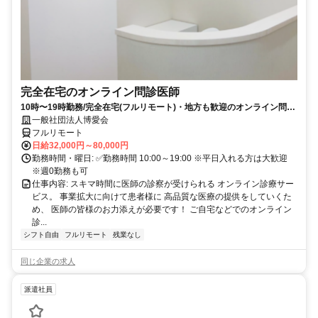
完全在宅のオンライン問診医師
10時〜19時勤務/完全在宅(フルリモート)・地方も歓迎のオンライン問診
業務
一般社団法人博愛会
フルリモート
日給32,000円～80,000円
勤務時間・曜日: ✅勤務時間 10:00～19:00 ※平日入れる方は大歓迎
※週0勤務も可
仕事内容: スキマ時間に医師の診察が受けられる オンライン診療サー
ビス。 事業拡大に向けて患者様に 高品質な医療の提供をしていくた
め、 医師の皆様のお力添えが必要です！ ご自宅などでのオンライン
診...
シフト自由
フルリモート
残業なし
同じ企業の求人
派遣社員