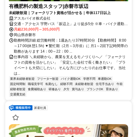
有機肥料の製造スタッフ|赤磐市坂辺
未経験歓迎｜フォークリフト資格が活かせる｜年休117日以上
アスカバイオ株式会社
交通・アクセス 宇野バス「坂辺上」より徒歩5分 ※車・バイク通勤
OK
月給230,000円～305,000円
岡山県赤磐市
勤務時間詳細 総労働時間：1週あたり37時間30分 【勤務時間】 8:00
～17:00(休憩1.5h) ▼繁忙期（2月～3月頃）に 月1～2回下記時間帯の
勤務があります 14：00～22：00 ...
仕事内容 ＼未経験から、農業を支えるモノづくりへ／ 「フォークリ
フトの資格を活かしたい」 「安定した会社で長く働きたい」 「プラ
イベートも大切にしたい」 そんな方にぴったりのお仕事です。 当社
は...
業界未経験者歓迎
フリーター歓迎
バイク通勤OK
学歴不問
車通勤OK
固定時間制
職場見学可
転勤なし
経験不問
未経験者歓迎
住宅手当あり
午前
経験者歓迎
食費補助あり
研修あり
夕方
賞与あり
ブランクOK
育休あり
交通費支給
派遣社員