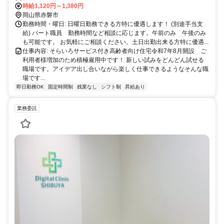
時給1,120円～1,380円
岡山県赤磐市
勤務時間・曜日: 日曜日勤務できる方特に優遇します！ (別途手当支
給) パート職員 勤務時間など相談に応じます。午前のみ 午後のみ
も可能です。 お気軽にご相談ください。土日出勤出来る方特に優遇...
仕事内容: そらいろサービス付き高齢者向け住宅令和7年8月開設 ご
利用者様増加のため積極雇用中です！ 新しい試みをどんどん試せる
職場です。アイデア出し合いながら楽しく仕事できるようなそんな職
場です...
即日勤務OK
固定時間制
残業なし
シフト制
昇給あり
業務委託