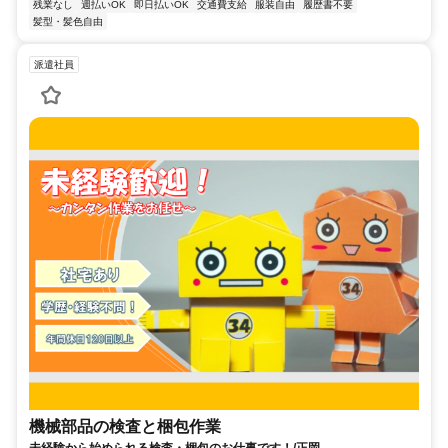
残業なし
週払いOK
即日払いOK
交通費支給
服装自由
履歴書不要
髪型・髪色自由
派遣社員
機械部品の検査と梱包作業
未経験から始められる検査・梱包のお仕事です！/正岡