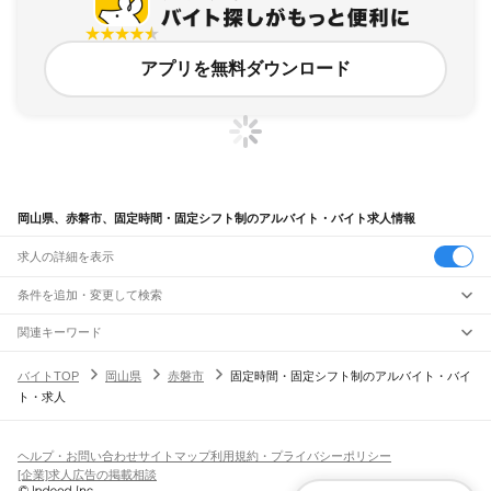
アプリを無料ダウンロード
岡山県、赤磐市、固定時間・固定シフト制のアルバイト・バイト求人情報
求人の詳細を表示
条件を追加・変更して検索
市区町村を追加・変更
関連キーワード
岡山県 赤磐市 スキマ時間
岡山県 固定時間・固定シフト制 岡山県津山市
岡山県
駅を追加・変更
バイトTOP
岡山県
赤磐市
固定時間・固定シフト制のアルバイト・バイ
岡山県 赤磐市 スキマ時間勤務
広島県 福山市 固定時間・固定シフト制 cad
岡山県
すべて
ト・求人
岡山県 固定時間・固定シフト制 ケーキ屋スタッフ
岡山市
すべて
職種を追加・変更
JR山陽本線(姫路～岡山)
北区
中区
東区
南区
三石駅
吉永駅
和気駅
熊山駅
万富駅
瀬戸駅
上道駅
東岡山駅
高島駅
西川原駅
岡山駅
飲食・フードサービス
倉敷市
津山市
玉野市
笠岡市
井原市
総社市
高梁市
新見市
備前市
瀬戸内市
赤磐市
特徴を追加・変更
飲食・フードサービス
すべて
ヘルプ・お問い合わせ
サイトマップ
利用規約・プライバシーポリシー
JR山陽本線(岡山～三原)
真庭市
美作市
浅口市
和気郡
都窪郡
浅口郡
小田郡
真庭郡
苫田郡
勝田郡
英田郡
ホールスタッフ
キッチンスタッフ
皿洗い・洗い場
精肉・鮮魚加工
給食調理
人気
[企業]求人広告の掲載相談
岡山駅
北長瀬駅
庭瀬駅
中庄駅
倉敷駅
西阿知駅
新倉敷駅
金光駅
鴨方駅
里庄駅
笠岡駅
久米郡
加賀郡
雇用形態を追加・変更
パン屋（ベーカリー）
フードカウンター販売員
バー（BAR）・バーテンダー
日払いOK
高校生歓迎
学生歓迎
深夜の仕事
髪型・髪色自由
ひげOK
ネイルOK