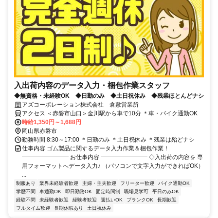
入出荷内容のデータ入力・梱包作業スタッフ
◆無資格・未経験OK ◆日勤のみ ◆土日祝休み ◆残業ほとんどナシ
アズコーポレーション株式会社 倉敷営業所
アクセス ＜赤磐市山口＞金川駅から車で10分 ＊車・バイク通勤OK
時給1,350円～1,688円
岡山県赤磐市
勤務時間 8:30～17:00 ＊日勤のみ ＊土日祝休み ＊残業は殆どナシ
仕事内容 ゴム製品に関するデータ入力作業＆梱包作業！
━━━━━━━━ お仕事内容 ━━━━━━━━ ◇入出荷の内容を 専
用フォーマットへデータ入力♪ （パソコンで文字入力ができればOK）
...
制服あり
業界未経験者歓迎
主婦・主夫歓迎
フリーター歓迎
バイク通勤OK
学歴不問
車通勤OK
即日勤務OK
固定時間制
職場見学可
平日のみOK
経験不問
未経験者歓迎
経験者歓迎
週払いOK
ブランクOK
長期歓迎
フルタイム歓迎
長期休暇あり
土日祝休み