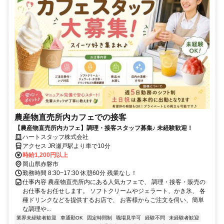
農産物直売所内カフェでの接客
【農産物直売所内カフェ】調理・接客スタッフ募集♪ 未経験歓迎！
ハートスタッフ株式会社
アクセス JR瀬戸駅より車で10分
時給1,200円以上
岡山県赤磐市
勤務時間 8:30~17:30 休憩60分 残業なし！
仕事内容 農産物直売所内にある人気カフェで、 調理・接客・販売の
お仕事をお任せします。 ソフトクリームやジェラート、かき氷、 各
種ドリンクなどを提供するお店で、 お客様からご注文を伺い、簡単
な調理や...
業界未経験者歓迎
車通勤OK
固定時間制
職場見学可
経験不問
未経験者歓迎