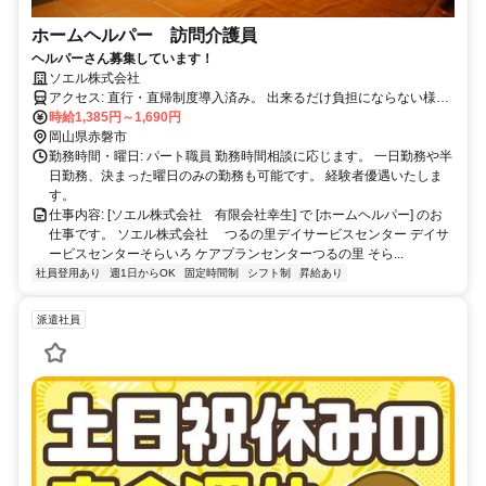
ホームヘルパー 訪問介護員
ヘルパーさん募集しています！
ソエル株式会社
アクセス: 直行・直帰制度導入済み。 出来るだけ負担にならない様に
配慮しています。
時給1,385円～1,690円
岡山県赤磐市
勤務時間・曜日: パート職員 勤務時間相談に応じます。 一日勤務や半
日勤務、決まった曜日のみの勤務も可能です。 経験者優遇いたしま
す。
仕事内容: [ソエル株式会社 有限会社幸生] で [ホームヘルパー] のお
仕事です。 ソエル株式会社 つるの里デイサービスセンター デイサ
ービスセンターそらいろ ケアプランセンターつるの里 そら...
社員登用あり
週1日からOK
固定時間制
シフト制
昇給あり
派遣社員