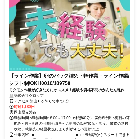
【ライン作業】卵のパック詰め・軽作業・ライン作業/
シフト制/OKH0010/189758
モクモク作業が好きな方にオススメ！経験や資格不問のかんたん軽作業
☆【日勤／シフト制／駐車場無料】
株式会社グロップ
アクセス 熊山ICを降りて車で8分
時給1,180円
岡山県赤磐市
勤務時間 <勤務時間> 8:00～17:00（休憩60分） 実働8時間 <更新の可
能性> 有 <更新の可能性:備考> 労働者の勤務状況・態度、業務の進捗
状況、就業先の経営状況により判断する <更新の上...
仕事内容 □■───────────────■□ ・未経験からスタートできる