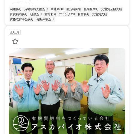
───────...
制服あり
資格取得支援あり
車通勤OK
固定時間制
職場見学可
交通費全額支給
食費補助あり
研修あり
賞与あり
ブランクOK
育休あり
交通費支給
資格取得手当あり
長期休暇あり
正社員