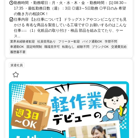
勤務時間 ・勤務曜日：月・火・水・木・金 ・勤務時間： [1] 08:30～
17:35 ・最低勤務日数（週）：3日 ◎週3～5日勤務 ◎平日のみ 希望
の働き方の相談OK！
仕事内容 【お仕事について】 ドラッグストアやコンビニなどでも見
かける 有名な商品を製造している工場です◎ お願いするのはこんな
仕事↓↓↓ （1）化粧品の取り付け・検品 部品を組み立てたり、ケー
ス...
業界未経験者歓迎
社員登用あり
フリーター歓迎
バイク通勤OK
学歴不問
車通勤OK
固定時間制
職場見学可
転勤なし
経験不問
ブランクOK
交通費支給
履歴書不要
派遣社員