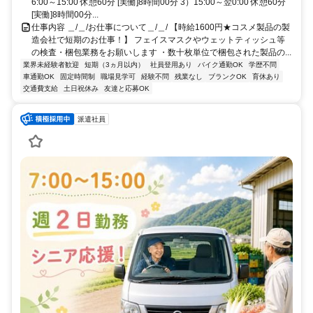
6:00～15:00 休憩60分 [実働]8時間00分 3）15:00～翌0:00 休憩60分
[実働]8時間00分...
仕事内容 ＿/＿/お仕事について＿/＿/ 【時給1600円★コスメ製品の製
造会社で短期のお仕事！】 フェイスマスクやウェットティッシュ等
の検査・梱包業務をお願いします ・数十枚単位で梱包された製品の...
業界未経験者歓迎
短期（3ヵ月以内）
社員登用あり
バイク通勤OK
学歴不問
車通勤OK
固定時間制
職場見学可
経験不問
残業なし
ブランクOK
育休あり
交通費支給
土日祝休み
友達と応募OK
派遣社員