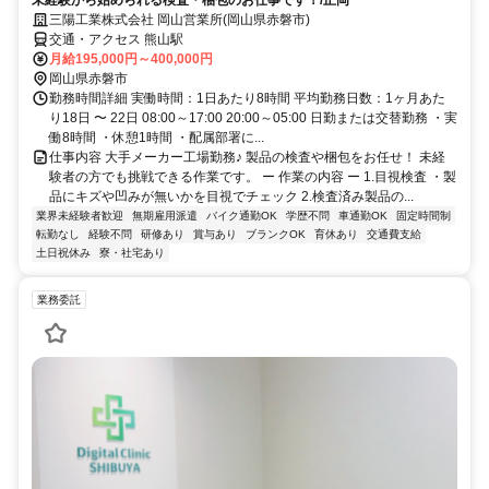
三陽工業株式会社 岡山営業所(岡山県赤磐市)
交通・アクセス 熊山駅
月給195,000円～400,000円
岡山県赤磐市
勤務時間詳細 実働時間：1日あたり8時間 平均勤務日数：1ヶ月あた
り18日 〜 22日 08:00～17:00 20:00～05:00 日勤または交替勤務 ・実
働8時間 ・休憩1時間 ・配属部署に...
仕事内容 大手メーカー工場勤務♪ 製品の検査や梱包をお任せ！ 未経
験者の方でも挑戦できる作業です。 ー 作業の内容 ー 1.目視検査 ・製
品にキズや凹みが無いかを目視でチェック 2.検査済み製品の...
業界未経験者歓迎
無期雇用派遣
バイク通勤OK
学歴不問
車通勤OK
固定時間制
転勤なし
経験不問
研修あり
賞与あり
ブランクOK
育休あり
交通費支給
土日祝休み
寮・社宅あり
業務委託