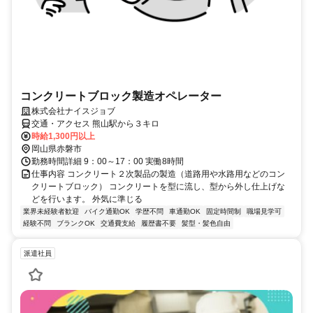
コンクリートブロック製造オペレーター
株式会社ナイスジョブ
交通・アクセス 熊山駅から３キロ
時給1,300円以上
岡山県赤磐市
勤務時間詳細 9：00～17：00 実働8時間
仕事内容 コンクリート２次製品の製造（道路用や水路用などのコン
クリートブロック） コンクリートを型に流し、型から外し仕上げな
どを行います。 外気に準じる
業界未経験者歓迎
バイク通勤OK
学歴不問
車通勤OK
固定時間制
職場見学可
経験不問
ブランクOK
交通費支給
履歴書不要
髪型・髪色自由
派遣社員