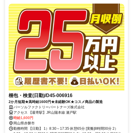
梱包・検査(日勤)/D45-006916
2か月短期★高時給1600円★未経験OK★コスメ商品の製造
パーソルファクトリーパートナーズ株式会社
アクセス 【最寄駅】JR山陽本線 瀬戸駅
時給1,600円
岡山県赤磐市
勤務時間 【日勤】 1）8:30～17:35 休憩65分 [実働]8時間00分 2）