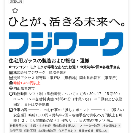
派遣社員
住宅用ガラスの製造および梱包・運搬
✿コツコツ・モクモクが得意なあなた歓迎！ ✿賞与年2回✿各種手当あり
✿未経験歓迎！
株式会社フジワーク 鳥取事業所
交通アクセス 最寄駅：瀬戸駅 （勤務地）岡山県赤磐市 （事業所）
JR「鳥取」駅から徒歩2分
時給1,450円以上
岡山県赤磐市
勤務時間 シフト制 ＜勤務時間について＞ ①8：30～17：15 ②20：
30～5：15 ※交替制 実働7時間45分（休憩60分） ※日勤および夜勤
固定、または交替勤務
仕事内容 ━━━ このお仕事の「推し」ポイント ━━━ １．【収入の
安定感】 時給1,300円＋賞与年2回＋各種手当で月収25万円以上も可
能！ ２．【人間関係の楽さ】 接客なし。目の前の“モノ”と向...
社員登用あり
主婦・主夫歓迎
資格取得支援あり
フリーター歓迎
社会保険あり
学歴不問
経験不問
未経験者歓迎
住宅手当あり
経験者歓迎
研修あり