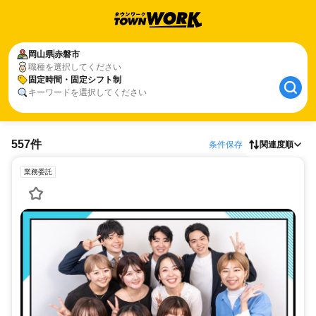
岡山県
赤磐市
職種を選択してください
固定時間・固定シフト制
キーワードを選択してください
557件
条件保存
関連度順
業務委託