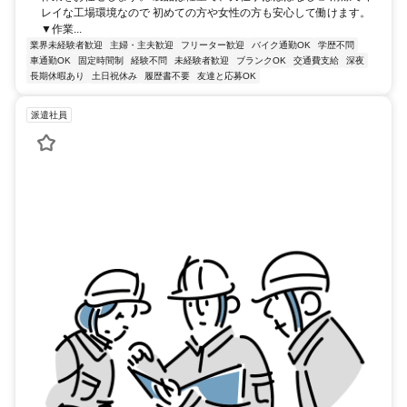
レイな工場環境なので 初めての方や女性の方も安心して働けます。
▼作業...
業界未経験者歓迎
主婦・主夫歓迎
フリーター歓迎
バイク通勤OK
学歴不問
車通勤OK
固定時間制
経験不問
未経験者歓迎
ブランクOK
交通費支給
深夜
長期休暇あり
土日祝休み
履歴書不要
友達と応募OK
派遣社員