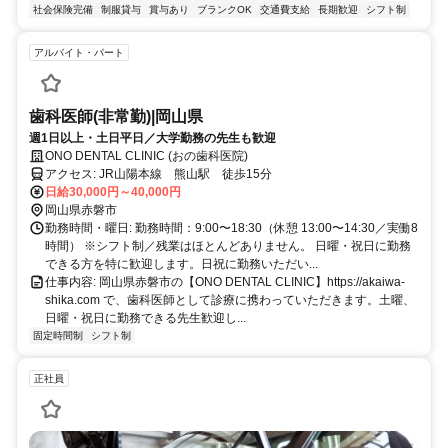
社会保険完備
制服貸与
賞与あり
ブランクOK
交通費支給
長期歓迎
シフト制
アルバイト・パート
歯科医師(非常勤)|岡山県
週1日以上・土日平日／大学勤務の先生も歓迎
ONO DENTAL CLINIC (おの歯科医院)
アクセス: JR山陽本線 熊山駅 徒歩15分
日給30,000円～40,000円
岡山県赤磐市
勤務時間・曜日: 勤務時間：9:00〜18:30（休憩 13:00〜14:30／実働8
時間） ※シフト制／残業はほとんどありません。 日曜・祝日に勤務
できる方を特に歓迎します。日祝に勤務いただい...
仕事内容: 岡山県赤磐市の【ONO DENTAL CLINIC】https://akaiwa-
shika.com で、歯科医師として診療に携わっていただきます。土曜、
日曜・祝日に勤務できる先生歓迎し...
固定時間制
シフト制
正社員