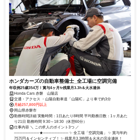
ホンダカーズの自動車整備士_全工場に空調完備
年収例25歳354万！賞与4ヶ月✨残業月3.3h＆火水連休
Honda Cars 赤磐 山陽店
交通・アクセス ・山陽自動車道「山陽IC」より車で約3分
月給257,800円以上
岡山県赤磐市
勤務時間詳細 実働時間：1日あたり8時間 平均勤務日数：1ヶ月あた
り21日 勤務時間 9:30～18:30（休憩60分）
仕事内容 ＼ この求人のポイント3つ ／
─────────★───────── ✨ 全工場「空調完備」 ✨ 賞与年約
75万円＆インセンティブ！ ✨ 残業月3.3時間＆火水の完全連休！