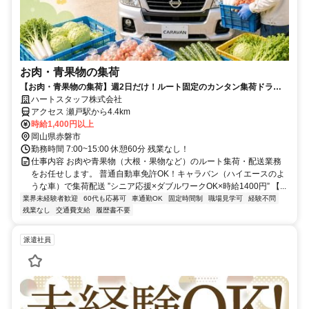
お肉・青果物の集荷
【お肉・青果物の集荷】週2日だけ！ルート固定のカンタン集荷ドライ
バー／シニア応援
ハートスタッフ株式会社
アクセス 瀬戸駅から4.4km
時給1,400円以上
岡山県赤磐市
勤務時間 7:00~15:00 休憩60分 残業なし！
仕事内容 お肉や青果物（大根・果物など）のルート集荷・配送業務
をお任せします。 普通自動車免許OK！キャラバン（ハイエースのよ
うな車）で集荷配送 ”シニア応援×ダブルワークOK×時給1400円” 【...
業界未経験者歓迎
60代も応募可
車通勤OK
固定時間制
職場見学可
経験不問
残業なし
交通費支給
履歴書不要
派遣社員