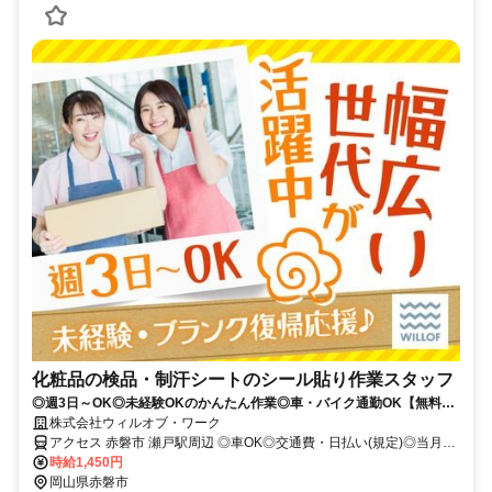
化粧品の検品・制汗シートのシール貼り作業スタッフ
◎週3日～OK◎未経験OKのかんたん作業◎車・バイク通勤OK【無料駐
車場完備】
株式会社ウィルオブ・ワーク
アクセス 赤磐市 瀬戸駅周辺 ◎車OK◎交通費・日払い(規定)◎当月
中・翌月入社大歓迎♪
時給1,450円
岡山県赤磐市