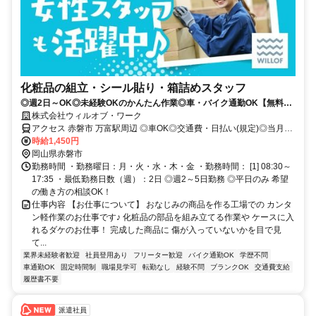
化粧品の組立・シール貼り・箱詰めスタッフ
◎週2日～OK◎未経験OKのかんたん作業◎車・バイク通勤OK【無料駐
車場完備】
株式会社ウィルオブ・ワーク
アクセス 赤磐市 万富駅周辺 ◎車OK◎交通費・日払い(規定)◎当月
中・翌月入社大歓迎♪
時給1,450円
岡山県赤磐市
勤務時間 ・勤務曜日：月・火・水・木・金 ・勤務時間： [1] 08:30～
17:35 ・最低勤務日数（週）：2日 ◎週2～5日勤務 ◎平日のみ 希望
の働き方の相談OK！
仕事内容 【お仕事について】 おなじみの商品を作る工場での カンタ
ン軽作業のお仕事です♪ 化粧品の部品を組み立てる作業や ケースに入
れるダケのお仕事！ 完成した商品に 傷が入っていないかを目で見
て...
業界未経験者歓迎
社員登用あり
フリーター歓迎
バイク通勤OK
学歴不問
車通勤OK
固定時間制
職場見学可
転勤なし
経験不問
ブランクOK
交通費支給
履歴書不要
派遣社員