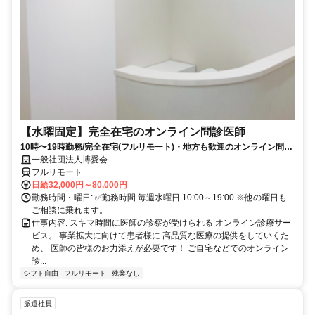
【水曜固定】完全在宅のオンライン問診医師
10時〜19時勤務/完全在宅(フルリモート)・地方も歓迎のオンライン問診
業務
一般社団法人博愛会
フルリモート
日給32,000円～80,000円
勤務時間・曜日: ✅勤務時間 毎週水曜日 10:00～19:00 ※他の曜日も
ご相談に乗れます。
仕事内容: スキマ時間に医師の診察が受けられる オンライン診療サー
ビス。 事業拡大に向けて患者様に 高品質な医療の提供をしていくた
め、 医師の皆様のお力添えが必要です！ ご自宅などでのオンライン
診...
シフト自由
フルリモート
残業なし
派遣社員