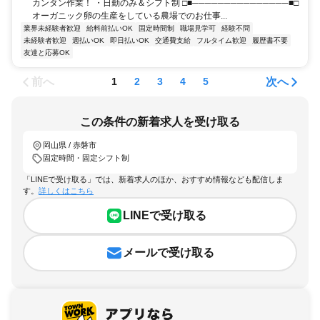
カンタン作業！ ・日勤のみ＆シフト制 □■───────────────■□
オーガニック卵の生産をしている農場でのお仕事...
業界未経験者歓迎
給料前払いOK
固定時間制
職場見学可
経験不問
未経験者歓迎
週払いOK
即日払いOK
交通費支給
フルタイム歓迎
履歴書不要
友達と応募OK
前へ
次へ
1
2
3
4
5
この条件の新着求人を受け取る
岡山県 / 赤磐市
固定時間・固定シフト制
「LINEで受け取る」では、新着求人のほか、おすすめ情報なども配信しま
す。
詳しくはこちら
LINEで受け取る
メールで受け取る