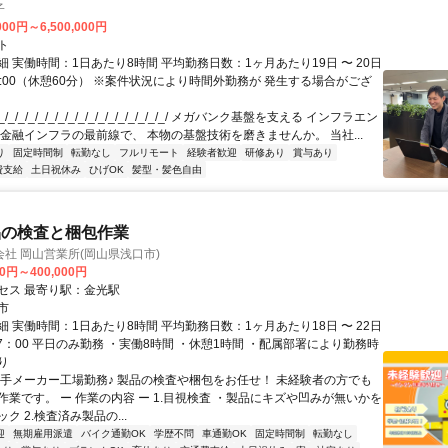
子
000円～6,500,000円
ト
 実働時間：1日あたり8時間 平均勤務日数：1ヶ月あたり19日 〜 20日
18:00（休憩60分） ※案件状況により時間外勤務が 発生する場合がござ
/_/_/_/_/_/_/_/_/_/_/_/_/_/_/_/_/ メガバンク基盤を支える インフラエン
 金融インフラの最前線で、 本物の基盤技術を磨きませんか。 当社...
り
固定時間制
転勤なし
フルリモート
経験者歓迎
研修あり
賞与あり
費支給
土日祝休み
ひげOK
髪型・髪色自由
品の検査と梱包作業
社 岡山営業所(岡山県浅口市)
00円～400,000円
セス 最寄り駅：金光駅
市
 実働時間：1日あたり8時間 平均勤務日数：1ヶ月あたり18日 〜 22日
17：00 平日のみ勤務 ・実働8時間 ・休憩1時間 ・配属部署により勤務時
り
大手メーカー工場勤務♪ 製品の検査や梱包をお任せ！ 未経験者の方でも
作業です。 ー 作業の内容 ー 1.目視検査 ・製品にキズや凹みが無いかを
ク 2.検査済み製品の...
迎
無期雇用派遣
バイク通勤OK
学歴不問
車通勤OK
固定時間制
転勤なし