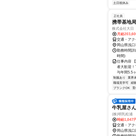
土日祝休み
正社員
携帯基地
株式会社大日
月給203,6
交通・アク
岡山県浅口
勤務時間詳細
時間)
仕事内容 【
者大歓迎！
与年間5.5ヶ
制服あり
業界
職場見学可
経
ブランクOK
育
牛乳屋さ
(株)明乳松浦
時給1,04
交通・アク
岡山県浅口