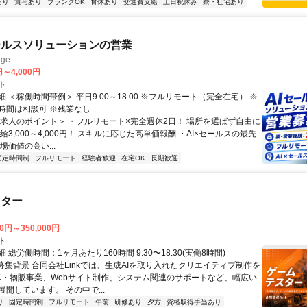
あり
賞与あり
ブランクOK
育休あり
交通費支給
土日祝休み
寮・社宅あり
ールスソリューションの営業
ge
円～4,000円
ト
 ＜稼働時間帯例＞ 平日9:00～18:00 ※フルリモート（完全在宅） ※
時間は相談可 ※残業なし
＜求人のポイント＞ ・フルリモート×完全週休2日！ 場所を選ばず自由に
給3,000～4,000円！ スキルに応じた高単価報酬 ・AI×セールスの最先
場価値の高い...
固定時間制
フルリモート
経験者歓迎
在宅OK
長期歓迎
スター
00円～350,000円
ト
 総労働時間：1ヶ月あたり160時間 9:30〜18:30(実働8時間)
●募集背景 合同会社Linkでは、生成AIを取り入れたクリエイティブ制作を
C・物販事業、Webサイト制作、システム関連のサポートなど、幅広い
開しています。 その中で...
り
固定時間制
フルリモート
午前
研修あり
夕方
資格取得手当あり