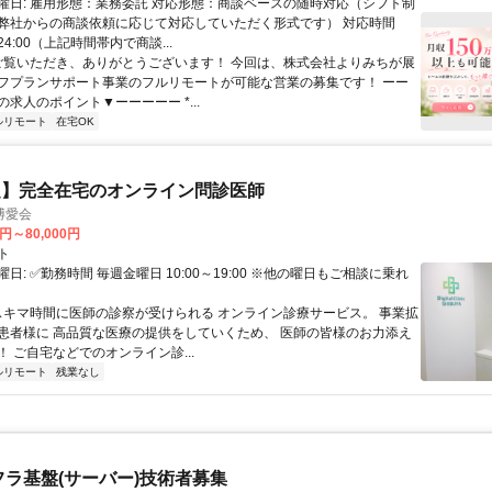
曜日: 雇用形態：業務委託 対応形態：商談ベースの随時対応（シフト制
弊社からの商談依頼に応じて対応していただく形式です） 対応時間
24:00（上記時間帯内で商談...
 ご覧いただき、ありがとうございます！ 今回は、株式会社よりみちが展
フプランサポート事業のフルリモートが可能な営業の募集です！ ーー
求人のポイント▼ーーーーー *...
ルリモート
在宅OK
定】完全在宅のオンライン問診医師
博愛会
0円～80,000円
ト
日: ✅勤務時間 毎週金曜日 10:00～19:00 ※他の曜日もご相談に乗れ
 スキマ時間に医師の診察が受けられる オンライン診療サービス。 事業拡
患者様に 高品質な医療の提供をしていくため、 医師の皆様のお力添え
 ご自宅などでのオンライン診...
ルリモート
残業なし
フラ基盤(サーバー)技術者募集