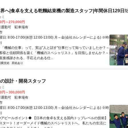
界へ|食卓を支える乾麵結束機の製造スタッフ|年間休日129日!
カミ
00円～270,000円
クセス: 車通勤可 駐車場有
市
: 8:00-17:00(休憩 12:00-13:00) 月～金(会社カレンダーによる) ※時
り
 ～「機械の仕事」って、実は"人と話す"仕事だって知っていましたか？～
客様と信頼関係を築く「機械のスペシャリスト」を目指しませんか？～
直接感謝される、手応えのある仕...
通費支給
昇給あり
機の設計・開発スタッフ
カミ
00円～300,000円
クセス: 車通勤可 駐車場有
市
: 8:00-17:00(休憩 12:00-13:00) 月～金(会社カレンダーによる) ※時
り
 ◆アピールポイント◆ 【日本の食卓を支える国内トップレベルの技術】
スタート！オーダーメイド機械のスペシャリストへ。 私たちの生活に