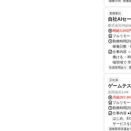
経験不問
研修
業務委託
自社AIセ
株式会社Algoa
時給3,000
フルリモー
勤務時間詳細
稼働日数・
仕事内容 
働ける ・時
端領域で 市
社員登用あり
正社員
ゲームテ
合同会社Link
月給267,0
フルリモー
勤務時間詳細
仕事内容 
はじめ、E
サービスを展
資格取得支援あ