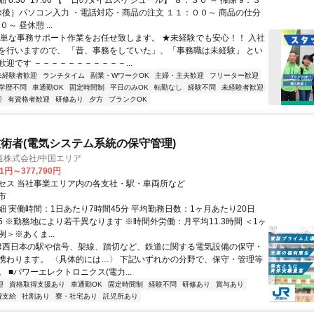
 8:30~17:00 【一日のタイムスケジュール】 ８：３０ ～ 掃除 9：３
掃除後）パソコン入力 ・電話対応・商品の注文 １１：００～ 商品の仕分
～ 昼休憩 ...
簡単な事務サポート作業をお任せ致します。 ★未経験でも安心！！ 入社
を行いますので、 「昔、事務をしていた」、「事務職は未経験」 とい
迎です －－－－－－－－－－－...
未経験者歓迎
ランチタイム
副業・WワークOK
主婦・主夫歓迎
フリーター歓迎
学歴不問
車通勤OK
固定時間制
平日のみOK
転勤なし
経験不問
未経験者歓迎
迎
有資格者歓迎
研修あり
夕方
ブランクOK
術者(電気システム系統の保守管理)
道株式会社/中国エリア
41円～377,790円
セス 当社事業エリア内の各支社・駅・車両所など
市
細 実働時間：1日あたり7時間45分 平均勤務日数：1ヶ月あたり20日
7:45 ※勤務地により若干異なります ※時間外労働：月平均11.3時間 ＜1ヶ
＞※あくま...
JR西日本の駅や信号、架線、踏切など、鉄道に関する電気設備の保守・
携わります。 〈具体的には…〉 下記いずれかの分野で、保守・管理等
 ■パワーエレクトロニクス(電力...
迎
資格取得支援あり
車通勤OK
固定時間制
経験不問
研修あり
賞与あり
費支給
社割あり
寮・社宅あり
託児所あり