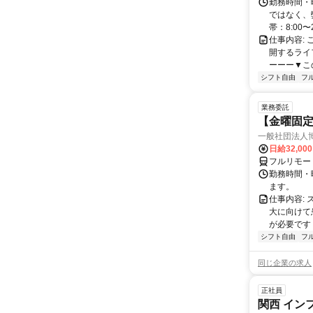
勤務時間・
ではなく、
帯：8:00〜
仕事内容:
開するライ
ーーー▼この
シフト自由
フ
業務委託
【金曜固
一般社団法人
日給32,00
フルリモー
勤務時間・曜
ます。
仕事内容:
大に向けて
が必要です！
シフト自由
フ
同じ企業の求人
正社員
関西 イン