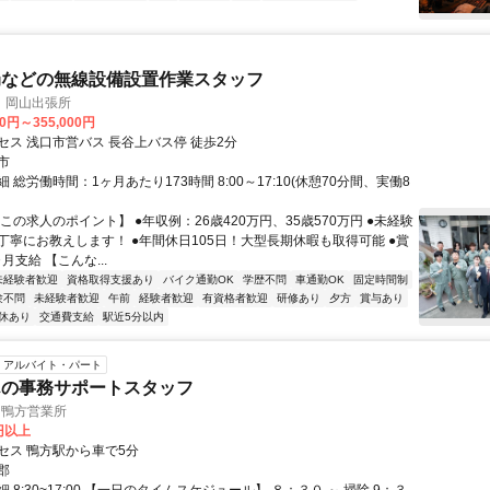
局などの無線設備設置作業スタッフ
 岡山出張所
00円～355,000円
セス 浅口市営バス 長谷上バス停 徒歩2分
市
 総労働時間：1ヶ月あたり173時間 8:00～17:10(休憩70分間、実働8
この求人のポイント】 ●年収例：26歳420万円、35歳570万円 ●未経験
丁寧にお教えします！ ●年間休日105日！大型長期休暇も取得可能 ●賞
月支給 【こんな...
未経験者歓迎
資格取得支援あり
バイク通勤OK
学歴不問
車通勤OK
固定時間制
験不問
未経験者歓迎
午前
経験者歓迎
有資格者歓迎
研修あり
夕方
賞与あり
休あり
交通費支給
駅近5分以内
アルバイト・パート
んの事務サポートスタッフ
 鴨方営業所
7円以上
セス 鴨方駅から車で5分
郡