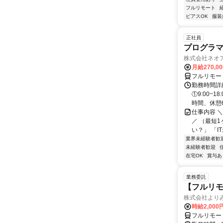
フルリモート
ピアスOK
服装
正社員
プログラマ
株式会社ネオ
月給270,0
フルリモー
勤務時間詳細
①9:00~
時間、休憩6.
仕事内容 
／ （最短
い？」 「I
業界未経験者歓
未経験者歓迎
在宅OK
賞与あ
業務委託
【フルリモ
株式会社より
時給2,000
フルリモー