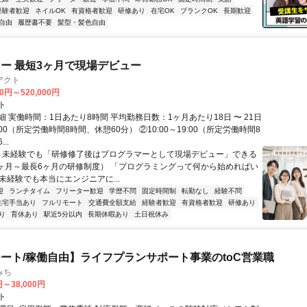
経験者歓迎
ネイルOK
有資格者歓迎
研修あり
在宅OK
ブランクOK
長期歓迎
自由
履歴書不要
髪型・髪色自由
ー 最短3ヶ月で現場デビュー
アクト
00円～520,000円
ト
 実働時間：1日あたり8時間 平均勤務日数：1ヶ月あたり18日 〜 21日
18:00（所定労働時間8時間、休憩60分） ②10:00～19:00（所定労働時間8
..
＼ 未経験でも「研修修了後はプログラマーとして現場デビュー」できる
1ヶ月～最長6ヶ月の研修制度） 「プログラミングって何から始めればい
T未経験でも本当にエンジニアに...
迎
ランチタイム
フリーター歓迎
学歴不問
固定時間制
転勤なし
経験不問
住宅手当あり
フルリモート
交通費全額支給
経験者歓迎
有資格者歓迎
研修あり
り
育休あり
駅近5分以内
長期休暇あり
土日祝休み
ート/稼働自由】ライフプランサポート事業のtoC営業職
みち
円～38,000円
ト