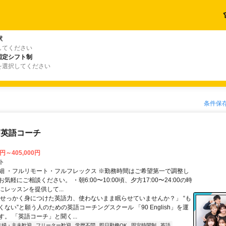
駅
してください
固定シフト制
を選択してください
条件保
な英語コーチ
0円～405,000円
ト
細 ・フルリモート・フルフレックス ※勤務時間はご希望第一で調整し
気軽にご相談ください。 ・朝6:00〜10:00頃、夕方17:00〜24:00の時
レッスンを提供して...
「せっかく身につけた英語力、使わないまま眠らせていませんか？」 “も
ない”と願う人のための英語コーチングスクール 「90 English」を運
。 「英語コーチ」と聞く...
主婦・主夫歓迎
フリーター歓迎
学歴不問
即日勤務OK
固定時間制
英語