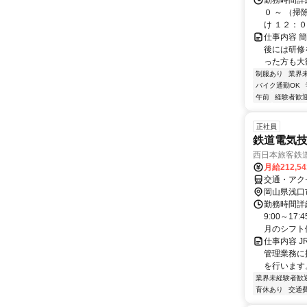
勤務時間詳細
０ ～ （
け １２：００
仕事内容 
後には研修
った方も大歓
制服あり
業界
バイク通勤OK
午前
経験者歓
正社員
鉄道電気技
西日本旅客鉄
月給212,5
交通・アク
岡山県浅口
勤務時間詳
9:00～1
月のシフト例
仕事内容 
管理業務に
を行います。
業界未経験者歓
育休あり
交通