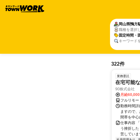
岡山県
鴨方
職種を選択
固定時間・
キーワード
322件
業務委託
在宅可能
90株式会社
月給60,00
フルリモー
勤務時間詳
ますので、お
間帯を中心に
仕事内容 
う挫折したく
営しています
社員登用あり