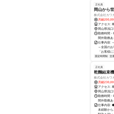
正社員
岡山から世
株式会社カワ
月給200,0
ア
岡山県浅口
勤務時間・曜日
間外勤務あ
仕事内容:
～全国のお
「お客様に
固定時間制
交
正社員
乾麵結束
株式会社カワ
月給230,0
ア
岡山県浅口
勤務時間・曜日
間外勤務あ
仕事内容:
未経験から