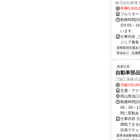
株式会社林電
年俸5,500,
フルリモー
勤務時間詳細
⏰9:00～
います。
仕事内容 _/_
ジニア募集
資格取得支援あ
育休あり
交通
派遣社員
自動車部
三陽工業株式会
月給195,0
交通・アク
岡山県浅口
勤務時間詳細
08：00～
間に変動あ
仕事内容 
挑戦できる
目視でチェッ
業界未経験者歓