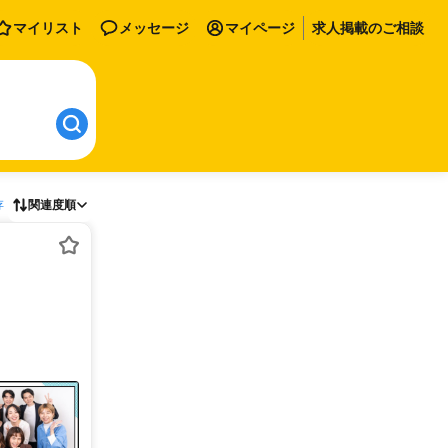
マイリスト
メッセージ
マイページ
求人掲載のご相談
存
関連度順