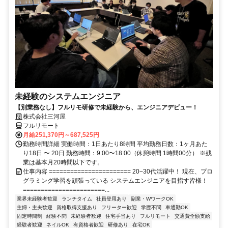
未経験のシステムエンジニア
【別業務なし】フルリモ研修で未経験から、エンジニアデビュー！
株式会社三河屋
フルリモート
月給251,370円～687,525円
勤務時間詳細 実働時間：1日あたり8時間 平均勤務日数：1ヶ月あた
り18日 〜 20日 勤務時間：9:00〜18:00（休憩時間 1時間00分） ※残
業は基本月20時間以下です。
仕事内容 ======================= 20−30代活躍中！ 現在、プロ
グラミング学習を頑張っている システムエンジニアを目指す皆様！
=======================...
業界未経験者歓迎
ランチタイム
社員登用あり
副業・WワークOK
主婦・主夫歓迎
資格取得支援あり
フリーター歓迎
学歴不問
車通勤OK
固定時間制
経験不問
未経験者歓迎
住宅手当あり
フルリモート
交通費全額支給
経験者歓迎
ネイルOK
有資格者歓迎
研修あり
在宅OK