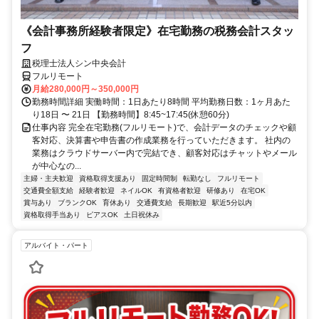
《会計事務所経験者限定》在宅勤務の税務会計スタッ
フ
税理士法人シン中央会計
フルリモート
月給280,000円～350,000円
勤務時間詳細 実働時間：1日あたり8時間 平均勤務日数：1ヶ月あた
り18日 〜 21日 【勤務時間】8:45~17:45(休憩60分)
仕事内容 完全在宅勤務(フルリモート)で、会計データのチェックや顧
客対応、決算書や申告書の作成業務を行っていただきます。 社内の
業務はクラウドサーバー内で完結でき、顧客対応はチャットやメール
が中心なの...
主婦・主夫歓迎
資格取得支援あり
固定時間制
転勤なし
フルリモート
交通費全額支給
経験者歓迎
ネイルOK
有資格者歓迎
研修あり
在宅OK
賞与あり
ブランクOK
育休あり
交通費支給
長期歓迎
駅近5分以内
資格取得手当あり
ピアスOK
土日祝休み
アルバイト・パート