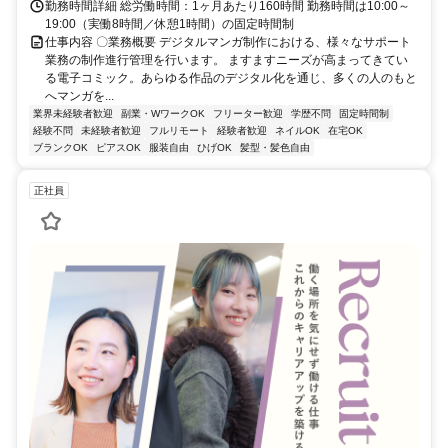
勤務時間詳細 総労働時間：1ヶ月あたり160時間 勤務時間は10:00～
19:00（実働8時間／休憩1時間）の固定時間制
仕事内容 〇業務概要 デジタルマンガ制作における、様々なサポート
業務の制作進行管理を行います。 ますますニーズが高まってきてい
る電子コミック。あらゆる作品のデジタル化を通じ、多くの人のもと
へマンガを...
業界未経験者歓迎
副業・WワークOK
フリーター歓迎
学歴不問
固定時間制
経験不問
未経験者歓迎
フルリモート
経験者歓迎
ネイルOK
在宅OK
ブランクOK
ピアスOK
服装自由
ひげOK
髪型・髪色自由
正社員