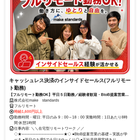
キャッシュレス決済のインサイドセールス(フルリモー
ト勤務)
【フルリモート勤務OK】平日５日勤務／経験者歓迎・BtoB提案営業で
スキルアップ
株式会社make standards
フルリモート
時給1,600円以上
勤務時間・曜日: 平日のみ 9：00～18：00 実働時間：1日あたり8時
間 休憩1時間
仕事内容: ＼＼在宅型リモートワーク ／／
◇★───────────────★◇ ●BtoB提案営業の基礎～実践が学
べる ●平日のみ週5で土日はゆっくり◎ ●正社員登用実績あり