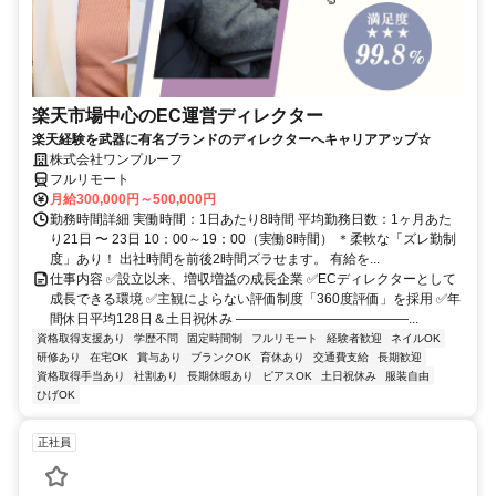
楽天市場中心のEC運営ディレクター
楽天経験を武器に有名ブランドのディレクターへキャリアアップ☆
株式会社ワンプルーフ
フルリモート
月給300,000円～500,000円
勤務時間詳細 実働時間：1日あたり8時間 平均勤務日数：1ヶ月あた
り21日 〜 23日 10：00～19：00（実働8時間） ＊柔軟な「ズレ勤制
度」あり！ 出社時間を前後2時間ズラせます。 有給を...
仕事内容 ✅設立以来、増収増益の成長企業 ✅ECディレクターとして
成長できる環境 ✅主観によらない評価制度「360度評価」を採用 ✅年
間休日平均128日＆土日祝休み ―――――――――――――...
資格取得支援あり
学歴不問
固定時間制
フルリモート
経験者歓迎
ネイルOK
研修あり
在宅OK
賞与あり
ブランクOK
育休あり
交通費支給
長期歓迎
資格取得手当あり
社割あり
長期休暇あり
ピアスOK
土日祝休み
服装自由
ひげOK
正社員