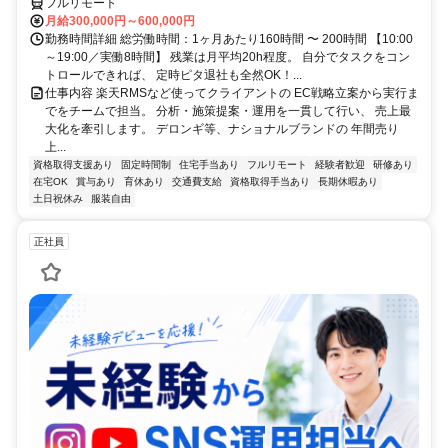
フルリモート
月給300,000円～600,000円
勤務時間詳細 総労働時間：1ヶ月あたり160時間 〜 200時間 【10:00
～19:00／実働8時間】 残業は月平均20h程度。 自分でタスクをコン
トロールできれば、 定時ピタ退社も全然OK！...
仕事内容 楽天RMSなど使ってクライアントの EC戦略立案から実行ま
でをチームで担当。 分析・施策提案・運用を一貫して行い、 売上最
大化を牽引します。 デロンギ等、ナショナルブランドの 年間売り
上...
資格取得支援あり
固定時間制
住宅手当あり
フルリモート
経験者歓迎
研修あり
在宅OK
賞与あり
育休あり
交通費支給
資格取得手当あり
長期休暇あり
土日祝休み
服装自由
正社員