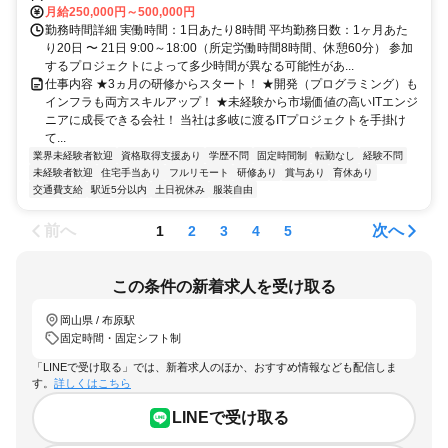
月給250,000円～500,000円
勤務時間詳細 実働時間：1日あたり8時間 平均勤務日数：1ヶ月あた
り20日 〜 21日 9:00～18:00（所定労働時間8時間、休憩60分） 参加
するプロジェクトによって多少時間が異なる可能性があ...
仕事内容 ★3ヵ月の研修からスタート！ ★開発（プログラミング）も
インフラも両方スキルアップ！ ★未経験から市場価値の高いITエンジ
ニアに成長できる会社！ 当社は多岐に渡るITプロジェクトを手掛け
て...
業界未経験者歓迎
資格取得支援あり
学歴不問
固定時間制
転勤なし
経験不問
未経験者歓迎
住宅手当あり
フルリモート
研修あり
賞与あり
育休あり
交通費支給
駅近5分以内
土日祝休み
服装自由
前へ
次へ
1
2
3
4
5
この条件の新着求人を受け取る
岡山県 / 布原駅
固定時間・固定シフト制
「LINEで受け取る」では、新着求人のほか、おすすめ情報なども配信しま
す。
詳しくはこちら
LINEで受け取る