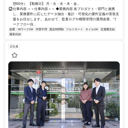
憩60分） 【勤務日】 月・火・水・木・金...
仕事内容 ＜＜仕事内容＞＞ ◆業務内容 各プロダクト・部門と連携
し、業務要件に応じたデータ抽出・集計・可視化の要件定義や実装支
援をお任せします。 あわせて、監査ログや権限管理の運用改善、ワ
ークフロー自...
副業・WワークOK
学歴不問
固定時間制
フルリモート
ネイルOK
交通費支給
服装自由
正社員