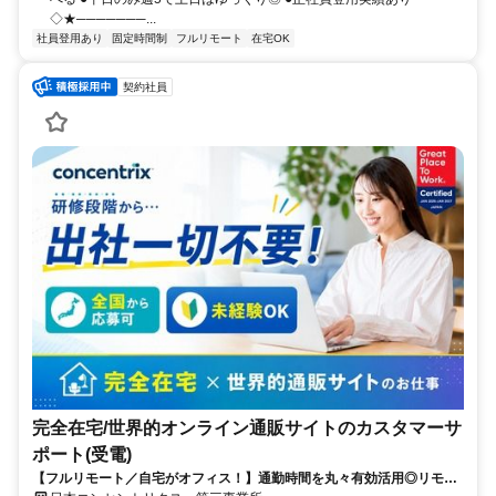
◇★───────...
社員登用あり
固定時間制
フルリモート
在宅OK
契約社員
完全在宅/世界的オンライン通販サイトのカスタマーサ
ポート(受電)
【フルリモート／自宅がオフィス！】通勤時間を丸々有効活用◎リモー