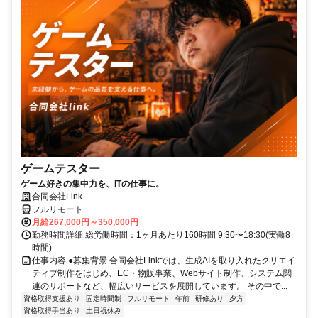
ゲームテスター
ゲーム好きの集中力を、ITの仕事に。
合同会社Link
フルリモート
月給267,000円～350,000円
勤務時間詳細 総労働時間：1ヶ月あたり160時間 9:30〜18:30(実働8
時間)
仕事内容 ●募集背景 合同会社Linkでは、生成AIを取り入れたクリエイ
ティブ制作をはじめ、EC・物販事業、Webサイト制作、システム関
連のサポートなど、幅広いサービスを展開しています。 その中で...
資格取得支援あり
固定時間制
フルリモート
午前
研修あり
夕方
資格取得手当あり
土日祝休み