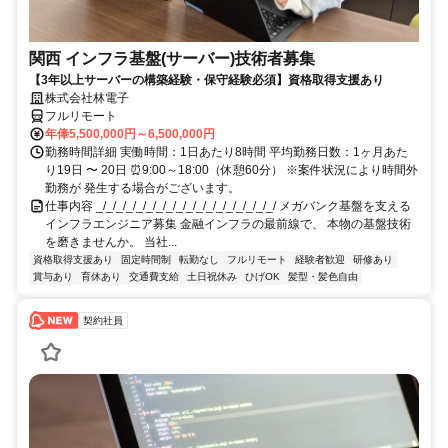
関西 インフラ基盤(サーバー)技術者募集
【3年以上サーバーの構築経験・保守経験必須】資格取得支援あり
株式会社林電子
フルリモート
年俸5,500,000円～6,500,000円
勤務時間詳細 実働時間：1日あたり8時間 平均勤務日数：1ヶ月あた
り19日 〜 20日 ⏰9:00～18:00（休憩60分） ※案件状況により時間外
勤務が 発生する場合がございます。
仕事内容 _/_/_/_/_/_/_/_/_/_/_/_/_/_/_/_/_/_/ メガバンク基盤を支える
インフラエンジニア募集 金融インフラの最前線で、 本物の基盤技術
を磨きませんか。 当社...
資格取得支援あり
固定時間制
転勤なし
フルリモート
経験者歓迎
研修あり
賞与あり
育休あり
交通費支給
土日祝休み
ひげOK
髪型・髪色自由
契約社員