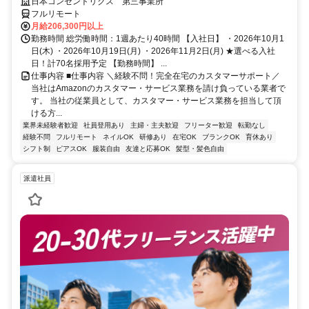
ト研修・フォロー充実で在宅でも安心★セールス要素一切なし！
日本コンセントリクス 第三事業所
フルリモート
月給206,300円以上
勤務時間 総労働時間：1週あたり40時間 【入社日】 ・2026年10月1
日(木) ・2026年10月19日(月) ・2026年11月2日(月) ★選べる入社
日！計70名採用予定 【勤務時間】 ...
仕事内容 ■仕事内容 ＼経験不問！完全在宅のカスタマーサポート／
当社はAmazonのカスタマー・サービス業務を請け負っている業者で
す。 当社の従業員として、カスタマー・サービス業務を担当して頂
ける方...
業界未経験者歓迎
社員登用あり
主婦・主夫歓迎
フリーター歓迎
転勤なし
経験不問
フルリモート
ネイルOK
研修あり
在宅OK
ブランクOK
育休あり
シフト制
ピアスOK
服装自由
友達と応募OK
髪型・髪色自由
派遣社員