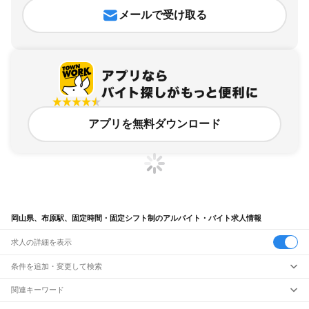
メールで受け取る
アプリを無料ダウンロード
岡山県、布原駅、固定時間・固定シフト制のアルバイト・バイト求人情報
求人の詳細を表示
条件を追加・変更して検索
市区町村を追加・変更
関連キーワード
完全在宅ワーク 全国
シール貼り 在宅
現在地周辺
ガチャガチャ
犬カフェ
岡山県