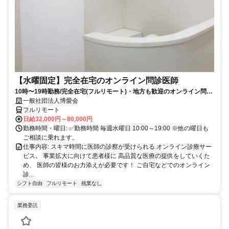
【水曜固定】完全在宅のオンライン問診医師
10時〜19時勤務/完全在宅(フルリモート)・地方も歓迎のオンライン問診
業務
一般社団法人博愛会
フルリモート
日給32,000円～80,000円
勤務時間・曜日: ✅勤務時間 毎週水曜日 10:00～19:00 ※他の曜日も
ご相談に乗れます。
仕事内容: スキマ時間に医師の診察が受けられる オンライン診療サー
ビス。 事業拡大に向けて患者様に 高品質な医療の提供をしていくた
め、 医師の皆様のお力添えが必要です！ ご自宅などでのオンライン
診...
シフト自由
フルリモート
残業なし
業務委託