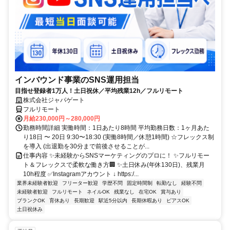
インバウンド事業のSNS運用担当
目指せ登録者1万人！土日祝休／平均残業12h／フルリモート
株式会社ジャパゲート
フルリモート
月給230,000円～280,000円
勤務時間詳細 実働時間：1日あたり8時間 平均勤務日数：1ヶ月あた
り18日 〜 20日 9:30〜18:30 (実働8時間／休憩1時間) ☆フレックス制
を導入 (出退勤を30分まで前後させることが...
仕事内容 ✨未経験からSNSマーケティングのプロに！ ✨フルリモー
ト＆フレックスで柔軟な働き方🏢 ✨土日休み(年休130日)、残業月
10h程度 ✅Instagramアカウント ↓ https:/...
業界未経験者歓迎
フリーター歓迎
学歴不問
固定時間制
転勤なし
経験不問
未経験者歓迎
フルリモート
ネイルOK
残業なし
在宅OK
賞与あり
ブランクOK
育休あり
長期歓迎
駅近5分以内
長期休暇あり
ピアスOK
土日祝休み