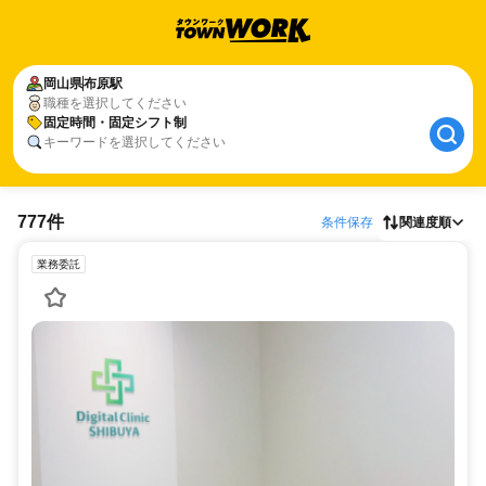
岡山県
布原駅
職種を選択してください
固定時間・固定シフト制
キーワードを選択してください
777件
条件保存
関連度順
業務委託