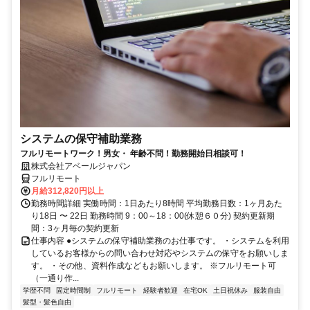
システムの保守補助業務
フルリモートワーク！男女・ 年齢不問！勤務開始日相談可！
株式会社アベールジャパン
フルリモート
月給312,820円以上
勤務時間詳細 実働時間：1日あたり8時間 平均勤務日数：1ヶ月あた
り18日 〜 22日 勤務時間 9：00～18：00(休憩６０分) 契約更新期
間：3ヶ月毎の契約更新
仕事内容 ●システムの保守補助業務のお仕事です。 ・システムを利用
しているお客様からの問い合わせ対応やシステムの保守をお願いしま
す。 ・その他、資料作成などもお願いします。 ※フルリモート可
（一通り作...
学歴不問
固定時間制
フルリモート
経験者歓迎
在宅OK
土日祝休み
服装自由
髪型・髪色自由