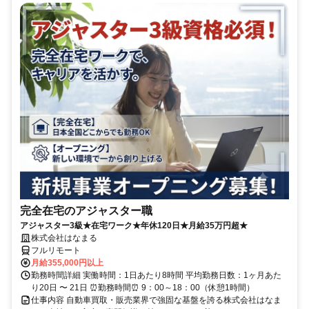
完全在宅のアジャスター職
アジャスター3級★在宅ワーク★年休120日★月給35万円超★
株式会社はなまる
フルリモート
月給355,000円以上
勤務時間詳細 実働時間：1日あたり8時間 平均勤務日数：1ヶ月あた
り20日 〜 21日 ⏰勤務時間⏰ 9：00～18：00（休憩1時間）
仕事内容 自動車買取・販売業界で強固な基盤を誇る株式会社はなま