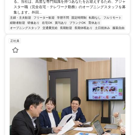
る。当社は、高度な専門知識を持つあなたをお迎えするため、アジャ
スター職（完全在宅・テレワーク勤務）のオープニングスタッフを募
集します。外回...
主婦・主夫歓迎
フリーター歓迎
学歴不問
固定時間制
転勤なし
フルリモート
経験者歓迎
研修あり
在宅OK
賞与あり
ブランクOK
育休あり
オープニングスタッフ
交通費支給
長期歓迎
長期休暇あり
土日祝休み
服装自由
正社員