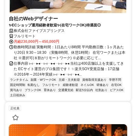
自社のWebデザイナー
✨ECショップ運用経験者歓迎✨(在宅ワークOK)待遇面◎
株式会社ファイブスプリングス
フルリモート
月給230,000円～450,000円
勤務時間詳細 実働時間：1日あたり8時間 平均勤務日数：1ヶ月あた
り20日 9:30～18:30 （実働8時間、休憩1時間） 在宅ワークまたは本
社 ※選択可(８割がリモートワーク) ※必要に応じて...
仕事内容 ▹◃┄▸◂┄▹◃┄▸◂┄▹◃┄▸◂ 当社は400店舗以上を支援してき
た ECサイト運営のプロ集団です！ ✨楽天SOY受賞店舗：17店舗
※2016年～2024年実績 ▹◃┄▸◂┄▹◃┄▸◂...
ランチタイム
副業・WワークOK
主婦・主夫歓迎
資格取得支援あり
学歴不問
固定時間制
転勤なし
フルリモート
経験者歓迎
ネイルOK
研修あり
在宅OK
賞与あり
ブランクOK
育休あり
交通費支給
駅近5分以内
社割あり
ピアスOK
土日祝休み
正社員