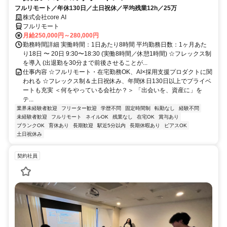
フルリモート／年休130日／土日祝休／平均残業12h／25万
株式会社core AI
フルリモート
月給250,000円～280,000円
勤務時間詳細 実働時間：1日あたり8時間 平均勤務日数：1ヶ月あた
り18日 〜 20日 9:30〜18:30 (実働8時間／休憩1時間) ☆フレックス制
を導入 (出退勤を30分まで前後させることが...
仕事内容 ☆フルリモート・在宅勤務OK、AI×採用支援プロダクトに関
われる ☆フレックス制＆土日祝休み、年間休日130日以上でプライベ
ートも充実 ＜何をやっている会社か？＞ 「出会いを、資産に」を
テ...
業界未経験者歓迎
フリーター歓迎
学歴不問
固定時間制
転勤なし
経験不問
未経験者歓迎
フルリモート
ネイルOK
残業なし
在宅OK
賞与あり
ブランクOK
育休あり
長期歓迎
駅近5分以内
長期休暇あり
ピアスOK
土日祝休み
契約社員