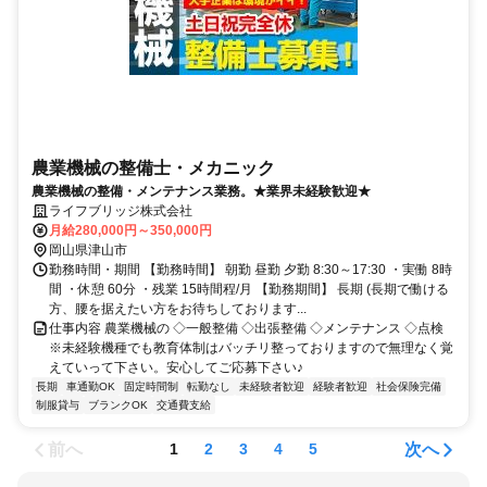
農業機械の整備士・メカニック
農業機械の整備・メンテナンス業務。★業界未経験歓迎★
ライフブリッジ株式会社
月給280,000円～350,000円
岡山県津山市
勤務時間・期間 【勤務時間】 朝勤 昼勤 夕勤 8:30～17:30 ・実働 8時
間 ・休憩 60分 ・残業 15時間程/月 【勤務期間】 長期 (長期で働ける
方、腰を据えたい方をお待ちしております...
仕事内容 農業機械の ◇一般整備 ◇出張整備 ◇メンテナンス ◇点検
※未経験機種でも教育体制はバッチリ整っておりますので無理なく覚
えていって下さい。安心してご応募下さい♪
長期
車通勤OK
固定時間制
転勤なし
未経験者歓迎
経験者歓迎
社会保険完備
制服貸与
ブランクOK
交通費支給
前へ
次へ
1
2
3
4
5