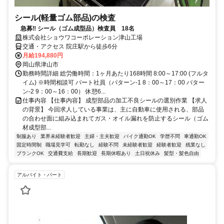
シール(軽量ゴム部品)の検査
急募‼ シール（ゴム成型品）検査員 18名
株式会社ショウワコーポレーション津山工場
交通・アクセス 院庄駅から徒歩6分
月給194,880円
岡山県津山市
勤務時間詳細 総労働時間：1ヶ月あたり168時間 8:00～17:00 (フルタ
イム) ※時間相談可 パート社員（パターン‐1 8：00～17：00 パター
ン‐2 9：00～16：00） 休憩6...
仕事内容 【仕事内容】 成型部品の加工不良シールの選別作業 【求人
の背景】 今回求人している事業は、主に自動車に使用される、部品
の合わせ面に組み込まれてガス・オイル漏れを防止するシール（ゴム
材成型部...
制服あり
業界未経験者歓迎
主婦・主夫歓迎
バイク通勤OK
学歴不問
車通勤OK
固定時間制
職場見学可
転勤なし
経験不問
未経験者歓迎
経験者歓迎
残業なし
ブランクOK
交通費支給
長期歓迎
長期休暇あり
土日祝休み
髪型・髪色自由
アルバイト・パート