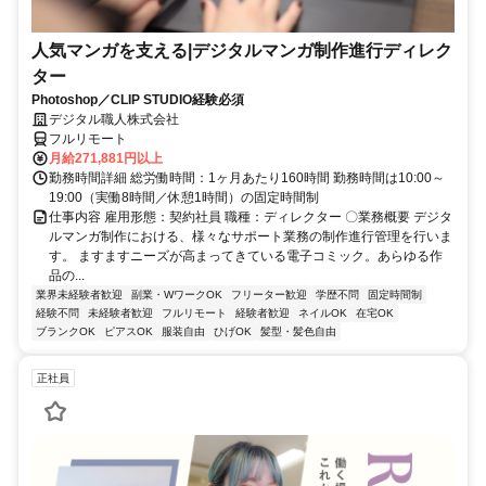
人気マンガを支える|デジタルマンガ制作進行ディレク
ター
Photoshop／CLIP STUDIO経験必須
デジタル職人株式会社
フルリモート
月給271,881円以上
勤務時間詳細 総労働時間：1ヶ月あたり160時間 勤務時間は10:00～
19:00（実働8時間／休憩1時間）の固定時間制
仕事内容 雇用形態：契約社員 職種：ディレクター 〇業務概要 デジタ
ルマンガ制作における、様々なサポート業務の制作進行管理を行いま
す。 ますますニーズが高まってきている電子コミック。あらゆる作
品の...
業界未経験者歓迎
副業・WワークOK
フリーター歓迎
学歴不問
固定時間制
経験不問
未経験者歓迎
フルリモート
経験者歓迎
ネイルOK
在宅OK
ブランクOK
ピアスOK
服装自由
ひげOK
髪型・髪色自由
正社員