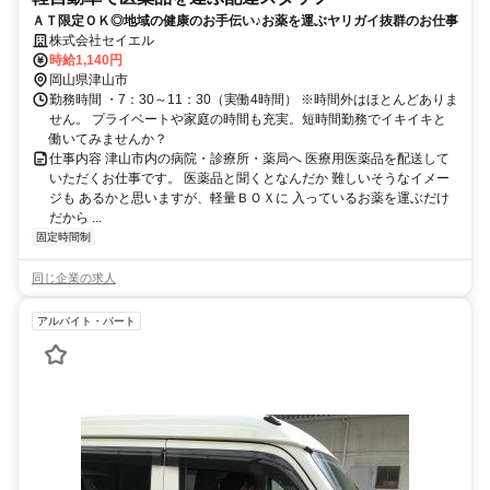
ＡＴ限定ＯＫ◎地域の健康のお手伝い♪お薬を運ぶヤリガイ抜群のお仕事
株式会社セイエル
時給1,140円
岡山県津山市
勤務時間 ・7：30～11：30（実働4時間） ※時間外はほとんどありま
せん。 プライベートや家庭の時間も充実。短時間勤務でイキイキと
働いてみませんか？
仕事内容 津山市内の病院・診療所・薬局へ 医療用医薬品を配送して
いただくお仕事です。 医薬品と聞くとなんだか 難しいそうなイメー
ジも あるかと思いますが、軽量ＢＯＸに 入っているお薬を運ぶだけ
だから ...
固定時間制
同じ企業の求人
アルバイト・パート