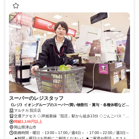
スーパーのレジスタッフ
《レジ》イオングループのスーパー/買い物割引・賞与・各種休暇など制
度充実/シフト相談OK！
マルナカ 院庄店
交通アクセス ◇JR姫新線「院庄」駅から徒歩13分 ◇ごんごバス「マ
ルナカ院庄店」バス停すぐ
時給1,146円以上
岡山県津山市
勤務時間・曜日 ・13:00～17:00／週4日～ ・17:00～22:00／週3日～
★時間・曜日はお気軽にご相談ください！ ★ご家庭や部活・テスト