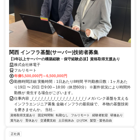
関西 インフラ基盤(サーバー)技術者募集
【3年以上サーバーの構築経験・保守経験必須】資格取得支援あり
株式会社林電子
フルリモート
年俸5,500,000円～6,500,000円
勤務時間詳細 実働時間：1日あたり8時間 平均勤務日数：1ヶ月あた
り19日 〜 20日 ⏰9:00～18:00（休憩60分） ※案件状況により時間外
勤務が 発生する場合がございます。
仕事内容 _/_/_/_/_/_/_/_/_/_/_/_/_/_/_/_/_/_/ メガバンク基盤を支える
インフラエンジニア募集 金融インフラの最前線で、 本物の基盤技術
を磨きませんか。 当社...
資格取得支援あり
固定時間制
転勤なし
フルリモート
経験者歓迎
研修あり
賞与あり
育休あり
交通費支給
土日祝休み
ひげOK
髪型・髪色自由
正社員