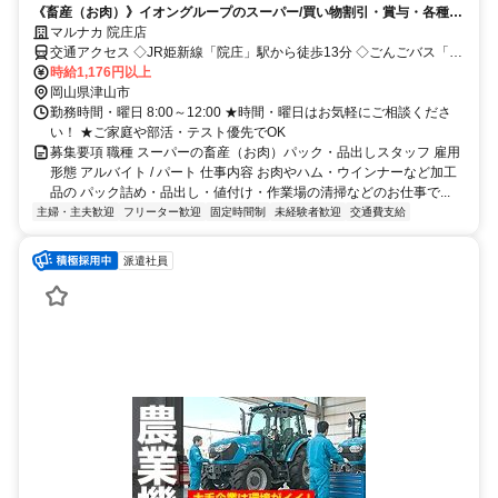
《畜産（お肉）》イオングループのスーパー/買い物割引・賞与・各種休
暇など制度充実/シフト相談OK！
マルナカ 院庄店
交通アクセス ◇JR姫新線「院庄」駅から徒歩13分 ◇ごんごバス「マ
ルナカ院庄店」バス停すぐ
時給1,176円以上
岡山県津山市
勤務時間・曜日 8:00～12:00 ★時間・曜日はお気軽にご相談くださ
い！ ★ご家庭や部活・テスト優先でOK
募集要項 職種 スーパーの畜産（お肉）パック・品出しスタッフ 雇用
形態 アルバイト / パート 仕事内容 お肉やハム・ウインナーなど加工
品の パック詰め・品出し・値付け・作業場の清掃などのお仕事で...
主婦・主夫歓迎
フリーター歓迎
固定時間制
未経験者歓迎
交通費支給
派遣社員