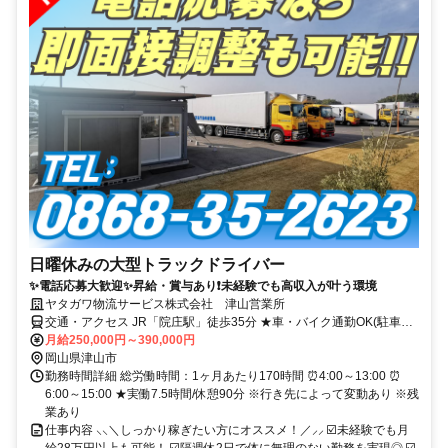
日曜休みの大型トラックドライバー
✨電話応募大歓迎✨昇給・賞与あり❗未経験でも高収入が叶う環境
ヤタガワ物流サービス株式会社 津山営業所
交通・アクセス JR「院庄駅」徒歩35分 ★車・バイク通勤OK(駐車場
あり)
月給250,000円～390,000円
岡山県津山市
勤務時間詳細 総労働時間：1ヶ月あたり170時間 ⏰4:00～13:00 ⏰
6:00～15:00 ★実働7.5時間/休憩90分 ※行き先によって変動あり ※残
業あり
仕事内容 ⸜⸜＼しっかり稼ぎたい方にオススメ！／⸝⸝ ☑️未経験でも月