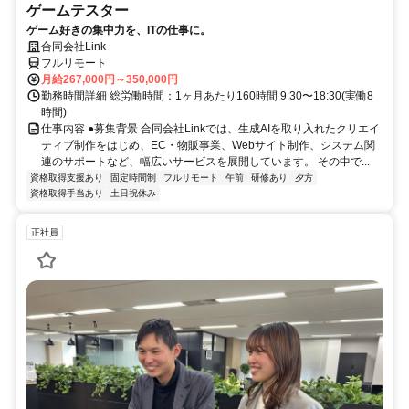
ゲームテスター
ゲーム好きの集中力を、ITの仕事に。
合同会社Link
フルリモート
月給267,000円～350,000円
勤務時間詳細 総労働時間：1ヶ月あたり160時間 9:30〜18:30(実働8
時間)
仕事内容 ●募集背景 合同会社Linkでは、生成AIを取り入れたクリエイ
ティブ制作をはじめ、EC・物販事業、Webサイト制作、システム関
連のサポートなど、幅広いサービスを展開しています。 その中で...
資格取得支援あり
固定時間制
フルリモート
午前
研修あり
夕方
資格取得手当あり
土日祝休み
正社員