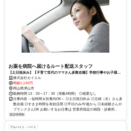
お薬を病院へ届けるルート配送スタッフ
【土日祝休み】【子育て世代のママさん多数在籍】学校行事やお子様の
病気などの急なお休みにも配慮します♪車免許（AT限定でも◎）があれ
株式会社セイエル
ば未経験でも大歓迎♪セイエルでイキイキと楽しく働いてみませんか！
時給1,140円
岡山県津山市
勤務時間 13：30～17：30（実働4時間） ◎残業なし
仕事内容 ～短時間＆扶養内OK～ ◎土日祝日休み ◎主婦（夫）さん多
数在籍 ◎すきま時間を有効活用 ◎平日のみ/午後から ◎未経験さんや
ブランクさんOK お願いするお仕事は 営業所指定の病院・診療所...
固定時間制
アルバイト・パート