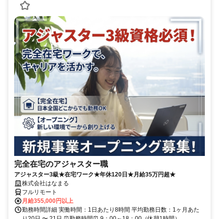
完全在宅のアジャスター職
アジャスター3級★在宅ワーク★年休120日★月給35万円超★
株式会社はなまる
フルリモート
月給355,000円以上
勤務時間詳細 実働時間：1日あたり8時間 平均勤務日数：1ヶ月あた
り20日 〜 21日 ⏰勤務時間⏰ 9：00～18：00（休憩1時間）