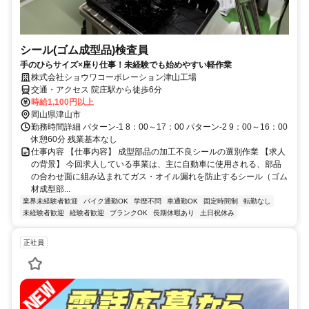
シール(ゴム成型品)検査員
手のひらサイズ×座り仕事！未経験でも始めやすい軽作業
株式会社ショウワコーポレーション津山工場
交通・アクセス 院庄駅から徒歩6分
時給1,100円以上
岡山県津山市
勤務時間詳細 パターン‐1 8：00～17：00 パターン‐2 9：00～16：00
休憩60分 残業基本なし
仕事内容 【仕事内容】 成型部品の加工不良シールの選別作業 【求人
の背景】 今回求人している事業は、主に自動車に使用される、部品
の合わせ面に組み込まれてガス・オイル漏れを防止するシール（ゴム
材成型部...
業界未経験者歓迎
バイク通勤OK
学歴不問
車通勤OK
固定時間制
転勤なし
未経験者歓迎
経験者歓迎
ブランクOK
長期休暇あり
土日祝休み
正社員