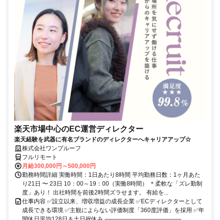
楽天市場中心のEC運営ディレクター
楽天経験を武器に有名ブランドのディレクターへキャリアアップ☆
株式会社ワンプルーフ
フルリモート
月給300,000円～500,000円
勤務時間詳細 実働時間：1日あたり8時間 平均勤務日数：1ヶ月あた
り21日 〜 23日 10：00～19：00（実働8時間） ＊柔軟な「ズレ勤制
度」あり！ 出社時間を前後2時間ズラせます。 有給を...
仕事内容 ✅設立以来、増収増益の成長企業 ✅ECディレクターとして
成長できる環境 ✅主観によらない評価制度「360度評価」を採用 ✅年
間休日平均128日＆土日祝休み ―――――――――――――...