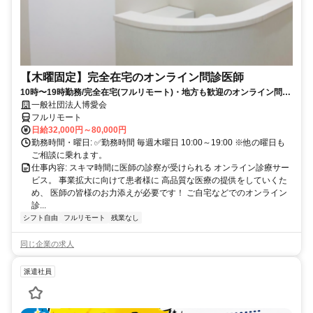
【木曜固定】完全在宅のオンライン問診医師
10時〜19時勤務/完全在宅(フルリモート)・地方も歓迎のオンライン問診
業務
一般社団法人博愛会
フルリモート
日給32,000円～80,000円
勤務時間・曜日: ✅勤務時間 毎週木曜日 10:00～19:00 ※他の曜日も
ご相談に乗れます。
仕事内容: スキマ時間に医師の診察が受けられる オンライン診療サー
ビス。 事業拡大に向けて患者様に 高品質な医療の提供をしていくた
め、 医師の皆様のお力添えが必要です！ ご自宅などでのオンライン
診...
シフト自由
フルリモート
残業なし
同じ企業の求人
派遣社員