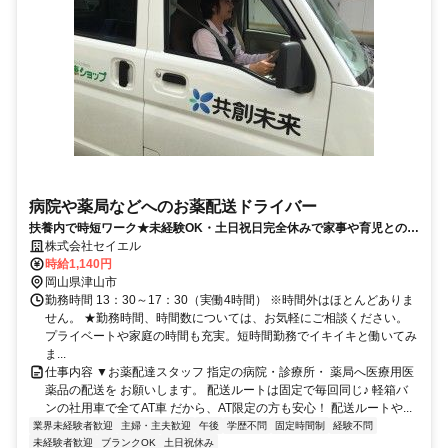
病院や薬局などへのお薬配送ドライバー
扶養内で時短ワーク★未経験OK・土日祝日完全休みで家事や育児との両
立応援★
株式会社セイエル
時給1,140円
岡山県津山市
勤務時間 13：30～17：30（実働4時間） ※時間外はほとんどありま
せん。 ★勤務時間、時間数については、お気軽にご相談ください。
プライベートや家庭の時間も充実。短時間勤務でイキイキと働いてみ
ま...
仕事内容 ▼お薬配達スタッフ 指定の病院・診療所・ 薬局へ医療用医
薬品の配送を お願いします。 配送ルートは固定で毎回同じ♪ 軽箱バ
ンの社用車で全てAT車 だから、AT限定の方も安心！ 配送ルートや...
業界未経験者歓迎
主婦・主夫歓迎
午後
学歴不問
固定時間制
経験不問
未経験者歓迎
ブランクOK
土日祝休み