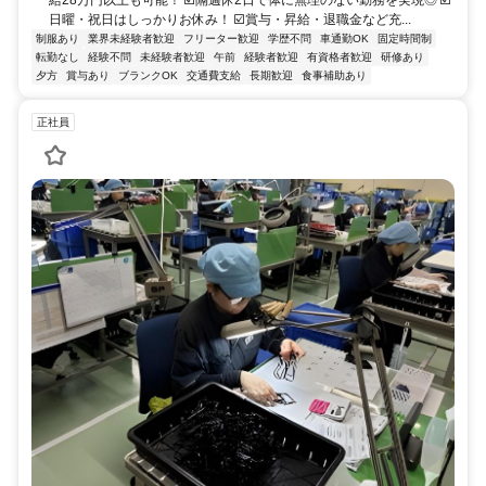
給28万円以上も可能！ ☑️隔週休2日で体に無理のない勤務を実現◎ ☑️
日曜・祝日はしっかりお休み！ ☑️賞与・昇給・退職金など充...
制服あり
業界未経験者歓迎
フリーター歓迎
学歴不問
車通勤OK
固定時間制
転勤なし
経験不問
未経験者歓迎
午前
経験者歓迎
有資格者歓迎
研修あり
夕方
賞与あり
ブランクOK
交通費支給
長期歓迎
食事補助あり
正社員