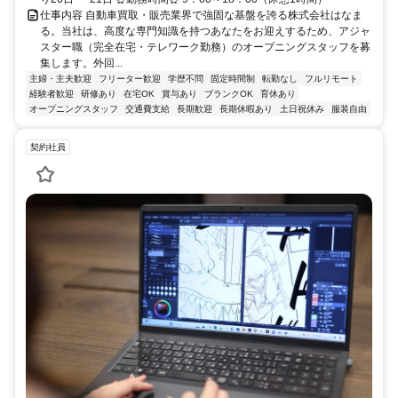
仕事内容 自動車買取・販売業界で強固な基盤を誇る株式会社はなま
る。当社は、高度な専門知識を持つあなたをお迎えするため、アジャ
スター職（完全在宅・テレワーク勤務）のオープニングスタッフを募
集します。外回...
主婦・主夫歓迎
フリーター歓迎
学歴不問
固定時間制
転勤なし
フルリモート
経験者歓迎
研修あり
在宅OK
賞与あり
ブランクOK
育休あり
オープニングスタッフ
交通費支給
長期歓迎
長期休暇あり
土日祝休み
服装自由
契約社員