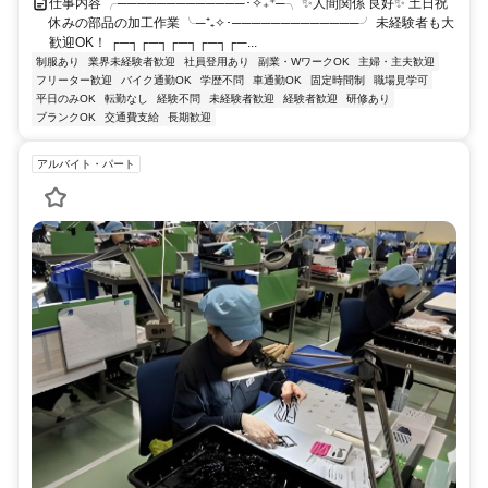
仕事内容 ╭─────────────･✧₊⁺─╮ ✨人間関係 良好✨ 土日祝
休みの部品の加工作業 ╰─⁺₊✧･─────────────╯ 未経験者も大
歓迎OK！ ┌─┐┌─┐┌─┐┌─┐┌─...
制服あり
業界未経験者歓迎
社員登用あり
副業・WワークOK
主婦・主夫歓迎
フリーター歓迎
バイク通勤OK
学歴不問
車通勤OK
固定時間制
職場見学可
平日のみOK
転勤なし
経験不問
未経験者歓迎
経験者歓迎
研修あり
ブランクOK
交通費支給
長期歓迎
アルバイト・パート