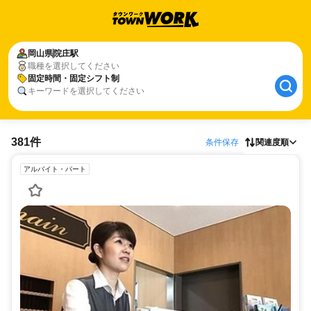
岡山県
院庄駅
職種を選択してください
固定時間・固定シフト制
キーワードを選択してください
381件
条件保存
関連度順
アルバイト・パート