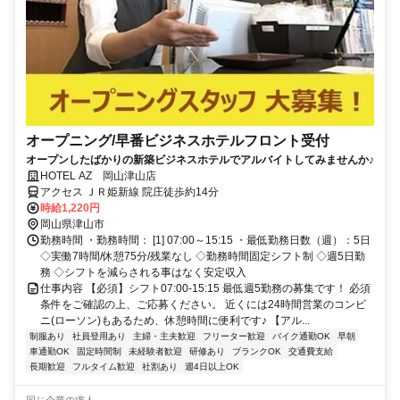
オープニング/早番ビジネスホテルフロント受付
オープンしたばかりの新築ビジネスホテルでアルバイトしてみませんか♪
HOTEL AZ 岡山津山店
アクセス ＪＲ姫新線 院庄徒歩約14分
時給1,220円
岡山県津山市
勤務時間 ・勤務時間： [1] 07:00～15:15 ・最低勤務日数（週）：5日
◇実働7時間/休憩75分/残業なし ◇勤務時間固定シフト制 ◇週5日勤
務 ◇シフトを減らされる事はなく安定収入
仕事内容 【必須】シフト07:00-15:15 最低週5勤務の募集です！ 必須
条件をご確認の上、ご応募ください。 近くには24時間営業のコンビ
ニ(ローソン)もあるため、休憩時間に便利です♪ 【アル...
制服あり
社員登用あり
主婦・主夫歓迎
フリーター歓迎
バイク通勤OK
早朝
車通勤OK
固定時間制
未経験者歓迎
研修あり
ブランクOK
交通費支給
長期歓迎
フルタイム歓迎
社割あり
週4日以上OK
同じ企業の求人