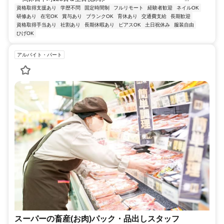
資格取得支援あり
学歴不問
固定時間制
フルリモート
経験者歓迎
ネイルOK
研修あり
在宅OK
賞与あり
ブランクOK
育休あり
交通費支給
長期歓迎
資格取得手当あり
社割あり
長期休暇あり
ピアスOK
土日祝休み
服装自由
ひげOK
アルバイト・パート
スーパーの畜産(お肉)パック・品出しスタッフ