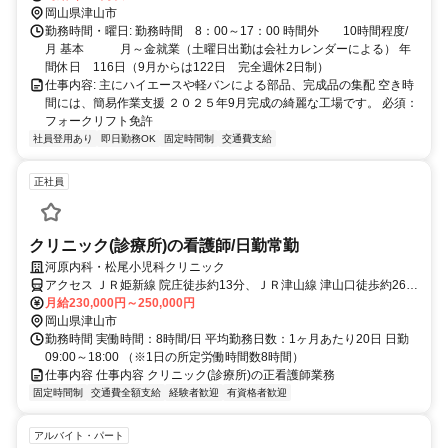
岡山県津山市
勤務時間・曜日: 勤務時間 8：00～17：00 時間外 10時間程度/
月 基本 月～金就業（土曜日出勤は会社カレンダーによる） 年
間休日 116日（9月からは122日 完全週休2日制）
仕事内容: 主にハイエースや軽バンによる部品、完成品の集配 空き時
間には、簡易作業支援 ２０２５年9月完成の綺麗な工場です。 必須：
フォークリフト免許
社員登用あり
即日勤務OK
固定時間制
交通費支給
正社員
クリニック(診療所)の看護師/日勤常勤
河原内科・松尾小児科クリニック
アクセス ＪＲ姫新線 院庄徒歩約13分、ＪＲ津山線 津山口徒歩約26
分、ＪＲ津山線 津山徒歩約43分
月給230,000円～250,000円
岡山県津山市
勤務時間 実働時間：8時間/日 平均勤務日数：1ヶ月あたり20日 日勤
09:00～18:00 （※1日の所定労働時間数8時間）
仕事内容 仕事内容 クリニック(診療所)の正看護師業務
固定時間制
交通費全額支給
経験者歓迎
有資格者歓迎
アルバイト・パート