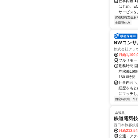
仕事内容 
はじめ、E
サービスを展
資格取得支援あ
土日祝休み
NWコンサ
株式会社クラ
月給1,100,
フルリモー
勤務時間 固
均稼働16
160.0時間
仕事内容 
経歴をもと
にマッチし
固定時間制
平
正社員
鉄道電気技
西日本旅客鉄
月給212,5
交通・アク