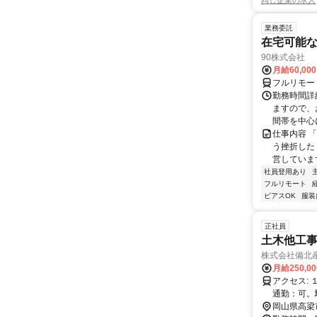
同じ企業の求人
業務委託
在宅可能
90株式会社
月給60,00
フルリモー
勤務時間詳
ますので、お
間帯を中心に
仕事内容 
う挫折したく
営しています
社員登用あり
フルリモート
ピアスOK
服装
正社員
土木他工
株式会社備北
月給250,0
アクセス: １.最寄り駅：備中高梁駅（ＪＲ伯備線）から徒歩15分程度。 ２.自動車
通勤：可。
岡山県高梁