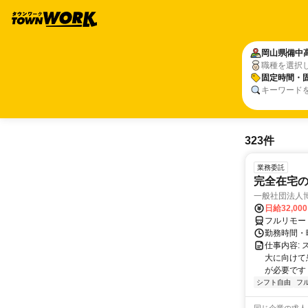
岡山県
備中
職種を選択
固定時間・
キーワード
323件
業務委託
完全在宅
一般社団法人
日給32,00
フルリモー
勤務時間・曜
仕事内容:
大に向けて
が必要です！
シフト自由
フ