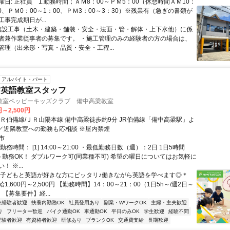
日: 正社員 1.勤務時間；ＡＭ8：00～ＰＭ5：00（休憩時間ＡＭ10：
30、ＰＭ0：00～1：00、ＰＭ3：00～3：30）※残業有（急ぎの書類が
事完成期日が...
 建設工事（土木・建築・舗装・安全・法面・管・解体・上下水他）に係
者兼作業従事者の募集です。 ・施工管理のみの経験者の方の場合は、
管理（出来形・写真・品質・安全・工程...
アルバイト・パート
け英語教室スタッフ
教室ペッピーキッズクラブ 備中高梁教室
円～2,500円
ＪＲ伯備線/ＪＲ山陽本線 備中高梁徒歩約9分 JR伯備線「備中高梁駅」よ
 ／近隣教室への勤務も応相談 ※屋内禁煙
市
務時間： [1] 14:00～21:00 ・最低勤務日数（週）：2日 1日5時間
～勤務OK！ ダブルワーク可(同業種不可) 希望の曜日についてはお気軽に
 ※...
＊子どもと英語が好きな方にピッタリ♪働きながら英語を学べます◎＊
1,600円～2,500円 【勤務時間】14：00～21：00（1日5h～/週2日～
 【募集要件】経...
未経験者歓迎
扶養内勤務OK
社員登用あり
副業・WワークOK
主婦・主夫歓迎
り
フリーター歓迎
バイク通勤OK
車通勤OK
平日のみOK
学生歓迎
経験不問
経験者歓迎
有資格者歓迎
研修あり
ブランクOK
交通費支給
長期歓迎