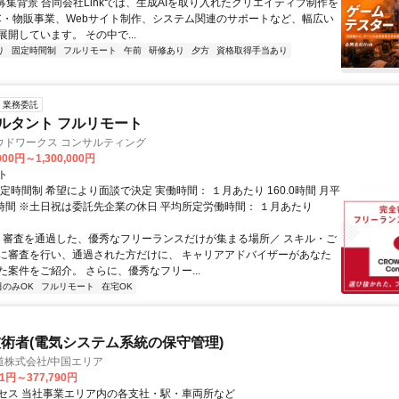
●募集背景 合同会社Linkでは、生成AIを取り入れたクリエイティブ制作を
C・物販事業、Webサイト制作、システム関連のサポートなど、幅広い
開しています。 その中で...
り
固定時間制
フルリモート
午前
研修あり
夕方
資格取得手当あり
業務委託
ルタント フルリモート
ウドワークス コンサルティング
000円～1,300,000円
ト
定時間制 希望により面談で決定 実働時間： １月あたり 160.0時間 月平
0時間 ※土日祝は委託先企業の休日 平均所定労働時間： １月あたり
＼ 審査を通過した、優秀なフリーランスだけが集まる場所／ スキル・ご
に審査を行い、通過された方だけに、 キャリアアドバイザーがあなた
た案件をご紹介。 さらに、優秀なフリー...
日のみOK
フルリモート
在宅OK
術者(電気システム系統の保守管理)
道株式会社/中国エリア
41円～377,790円
セス 当社事業エリア内の各支社・駅・車両所など