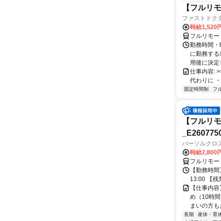
【フルリモ
ファストドク
時給1,52
フルリモー
勤務時間・
に勤務する
用後に決定し
仕事内容: >>
代わりに ・
固定時間制
フ
【フルリモ
_E260775
パーソルクロ
時給2,800
フルリモー
【勤務時間】
13:00 
【仕事内容
め（10時
まいの方もお
長期
産休・育