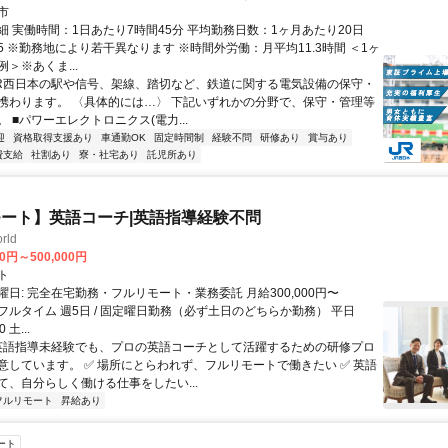
市
細 実働時間：1日あたり7時間45分 平均勤務日数：1ヶ月あたり20日
7:45 ※勤務地により若干異なります ※時間外労働：月平均11.3時間 ＜1ヶ
＞※あくま...
JR西日本の駅や信号、架線、踏切など、鉄道に関する電気設備の保守・
携わります。 〈具体的には…〉 下記いずれかの分野で、保守・管理等
 ■パワーエレクトロニクス(電力...
迎
資格取得支援あり
車通勤OK
固定時間制
経験不問
研修あり
賞与あり
費支給
社割あり
寮・社宅あり
託児所あり
ート】英語コーチ|英語指導経験不問
rld
00円～500,000円
ト
日: 完全在宅勤務・フルリモート・業務委託 月給300,000円〜
0円 フルタイム 週5日 / 固定曜日勤務（必ず土日のどちらか勤務） 平日
0 土...
 英語指導未経験でも、プロの英語コーチとして活躍するための研修プロ
意しています。 ✅ 場所にとらわれず、フルリモートで働きたい ✅ 英語
て、自分らしく働ける仕事をしたい...
フルリモート
昇給あり
ート