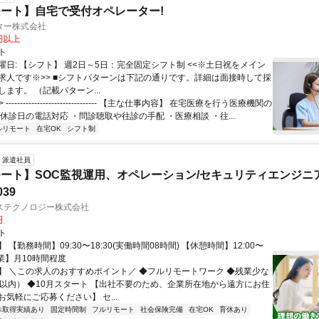
ート】自宅で受付オペレーター!
ター株式会社
0円以上
ト
曜日: 【シフト】 週2日～5日：完全固定シフト制 <<※土日祝をメイン
求人です※>> ■シフトパターンは下記の通りです。詳細は面接時して採
ます。 （記載パターン...
 -------------------------------- 【主な仕事内容】 在宅医療を行う医療機関の
休診日の電話対応 ・問診聴取や往診の手配 ・医療相談 ・往...
ルリモート
在宅OK
シフト制
派遣社員
ート】SOC監視運用、オペレーション/セキュリティエンジニ
039
ステクノロジー株式会社
円
ト
 【勤務時間】09:30〜18:30(実働時間08時間) 【休憩時間】12:00〜
【残業】月10時間程度
】 ＼この求人のおすすめポイント／ ◆フルリモートワーク ◆残業少な
間以内） ◆10月スタート 【出社不要のため、企業所在地から遠方にお住
気軽にご応募ください】 セ...
休取得実績あり
固定時間制
フルリモート
社会保険完備
在宅OK
育休あり