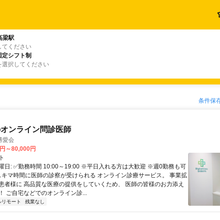
高梁駅
してください
固定シフト制
を選択してください
条件保
のオンライン問診医師
博愛会
0円～80,000円
ト
日: ✅勤務時間 10:00～19:00 ※平日入れる方は大歓迎 ※週0勤務も可
 スキマ時間に医師の診察が受けられる オンライン診療サービス。 事業拡
患者様に 高品質な医療の提供をしていくため、 医師の皆様のお力添え
 ご自宅などでのオンライン診...
ルリモート
残業なし