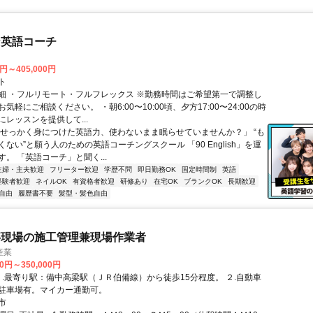
な英語コーチ
0円～405,000円
ト
細 ・フルリモート・フルフレックス ※勤務時間はご希望第一で調整し
気軽にご相談ください。 ・朝6:00〜10:00頃、夕方17:00〜24:00の時
レッスンを提供して...
「せっかく身につけた英語力、使わないまま眠らせていませんか？」 “も
ない”と願う人のための英語コーチングスクール 「90 English」を運
。 「英語コーチ」と聞く...
主婦・主夫歓迎
フリーター歓迎
学歴不問
即日勤務OK
固定時間制
英語
経験者歓迎
ネイルOK
有資格者歓迎
研修あり
在宅OK
ブランクOK
長期歓迎
自由
履歴書不要
髪型・髪色自由
事現場の施工管理兼現場作業者
産業
00円～350,000円
駐車場有。マイカー通勤可。
市