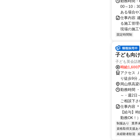
勤務時間・曜
00～10：
ある場合や工
仕事内容:
る施工管理
現場の施工
固定時間制
子ども向
子ども英会話
時給1,600
アクセス 
り徒歩9分
岡山県高梁
勤務時間 ・勤
～・週2日
ご相談下さい！
仕事内容 
【給与】時給
勤務OK！）
制服あり
業界
資格取得支援あ
未経験者歓迎