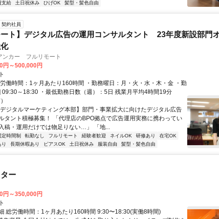
費支給
土日祝休み
ひげOK
髪型・髪色自由
契約社員
ート】デジタル広告の運用コンサルタント 23年度新設部門
強化
アンカー フルリモート
00円～500,000円
ト
総労働時間：1ヶ月あたり160時間 ・勤務曜日：月・火・水・木・金 ・勤
1] 09:30～18:30 ・最低勤務日数（週）：5日 残業月平均4時間19分
度）
【デジタルマーケティング本部】部門・事業拡大に向けたデジタル広告
ルタント積極募集！ 「代理店のBPO拠点で広告運用実務に携わってい
入稿・運用だけでは物足りない…」 「地...
固定時間制
転勤なし
フルリモート
経験者歓迎
ネイルOK
研修あり
在宅OK
あり
長期休暇あり
ピアスOK
土日祝休み
服装自由
髪型・髪色自由
スター
00円～350,000円
ト
 総労働時間：1ヶ月あたり160時間 9:30〜18:30(実働8時間)