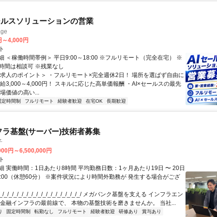
ールスソリューションの営業
ge
円～4,000円
ト
 ＜稼働時間帯例＞ 平日9:00～18:00 ※フルリモート（完全在宅） ※
時間は相談可 ※残業なし
＜求人のポイント＞ ・フルリモート×完全週休2日！ 場所を選ばず自由に
給3,000～4,000円！ スキルに応じた高単価報酬 ・AI×セールスの最先
場価値の高い...
固定時間制
フルリモート
経験者歓迎
在宅OK
長期歓迎
フラ基盤(サーバー)技術者募集
子
000円～6,500,000円
ト
 実働時間：1日あたり8時間 平均勤務日数：1ヶ月あたり19日 〜 20日
18:00（休憩60分） ※案件状況により時間外勤務が 発生する場合がござ
/_/_/_/_/_/_/_/_/_/_/_/_/_/_/_/_/ メガバンク基盤を支える インフラエン
 金融インフラの最前線で、 本物の基盤技術を磨きませんか。 当社...
り
固定時間制
転勤なし
フルリモート
経験者歓迎
研修あり
賞与あり