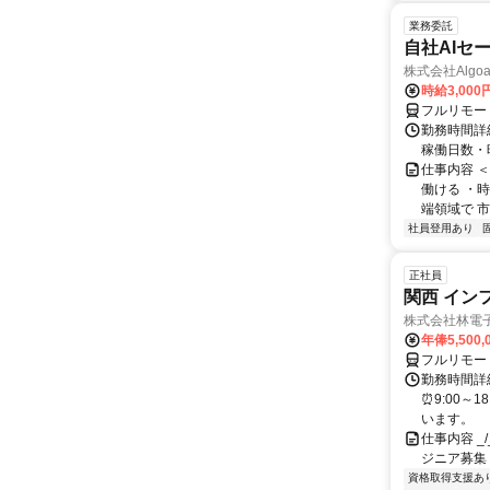
業務委託
自社AIセ
株式会社Algoa
時給3,000
フルリモー
勤務時間詳細
稼働日数・
仕事内容 
働ける ・時
端領域で 市
社員登用あり
正社員
関西 イン
株式会社林電
年俸5,500,
フルリモー
勤務時間詳細
⏰9:00～
います。
仕事内容 _/_
ジニア募集
資格取得支援あ