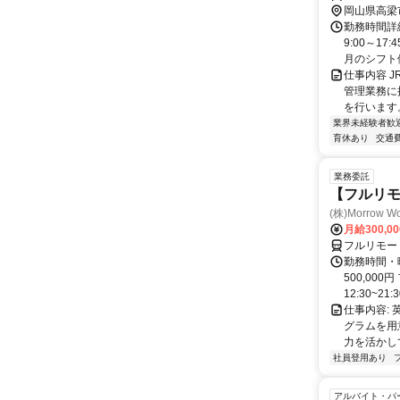
岡山県高梁
勤務時間詳
9:00～1
月のシフト例
仕事内容 
管理業務に
を行います。
業界未経験者歓
育休あり
交通
業務委託
【フルリモ
(株)Morrow Wo
月給300,0
フルリモー
勤務時間・曜
500,00
12:30~21:3
仕事内容:
グラムを用
力を活かし
社員登用あり
アルバイト・パ