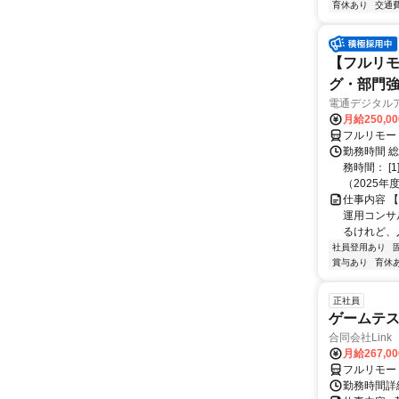
育休あり
交通
【フルリモ
グ・部門
電通デジタル
月給250,0
フルリモー
勤務時間 
務時間： [
（2025年
仕事内容 
運用コンサ
るけれど、
社員登用あり
賞与あり
育休
正社員
ゲームテ
合同会社Link
月給267,0
フルリモー
勤務時間詳細