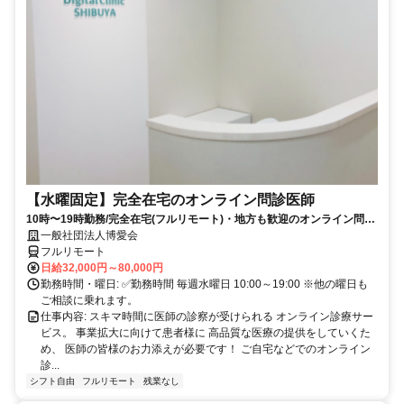
【水曜固定】完全在宅のオンライン問診医師
10時〜19時勤務/完全在宅(フルリモート)・地方も歓迎のオンライン問診
業務
一般社団法人博愛会
フルリモート
日給32,000円～80,000円
勤務時間・曜日: ✅勤務時間 毎週水曜日 10:00～19:00 ※他の曜日も
ご相談に乗れます。
仕事内容: スキマ時間に医師の診察が受けられる オンライン診療サー
ビス。 事業拡大に向けて患者様に 高品質な医療の提供をしていくた
め、 医師の皆様のお力添えが必要です！ ご自宅などでのオンライン
診...
シフト自由
フルリモート
残業なし