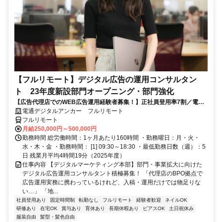
【フルリモート】デジタル広告の運用コンサルタン
ト 23年度新設部門オープニング・部門強化
【広告代理店でのWEB広告運用経験者募集！】正社員登用率7割／電通
G／全国×完全在宅／年休126日・土日祝休み／残業月平均4時間19分
電通デジタルアンカー フルリモート
フルリモート
月給250,000円～500,000円
勤務時間 総労働時間：1ヶ月あたり160時間 ・勤務曜日：月・火・
水・木・金 ・勤務時間： [1] 09:30～18:30 ・最低勤務日数（週）：5
日 残業月平均4時間19分（2025年度）
仕事内容 【デジタルマーケティング本部】部門・事業拡大に向けた
デジタル広告運用コンサルタント積極募集！ 「代理店のBPO拠点で
広告運用実務に携わっているけれど、入稿・運用だけでは物足りな
い…」 「地...
社員登用あり
固定時間制
転勤なし
フルリモート
経験者歓迎
ネイルOK
研修あり
在宅OK
賞与あり
育休あり
長期休暇あり
ピアスOK
土日祝休み
服装自由
髪型・髪色自由