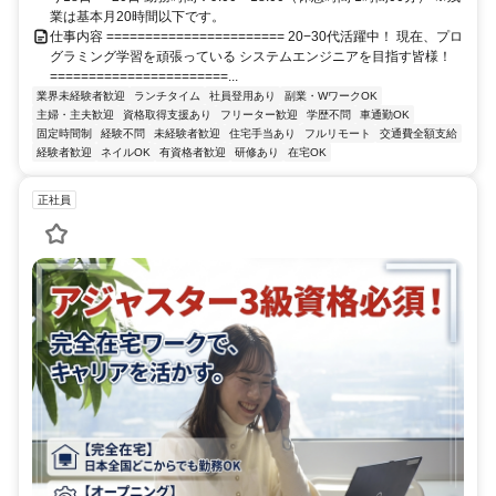
業は基本月20時間以下です。
仕事内容 ======================= 20−30代活躍中！ 現在、プロ
グラミング学習を頑張っている システムエンジニアを目指す皆様！
=======================...
業界未経験者歓迎
ランチタイム
社員登用あり
副業・WワークOK
主婦・主夫歓迎
資格取得支援あり
フリーター歓迎
学歴不問
車通勤OK
固定時間制
経験不問
未経験者歓迎
住宅手当あり
フルリモート
交通費全額支給
経験者歓迎
ネイルOK
有資格者歓迎
研修あり
在宅OK
正社員