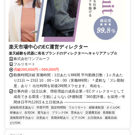
楽天市場中心のEC運営ディレクター
楽天経験を武器に有名ブランドのディレクターへキャリアアップ☆
株式会社ワンプルーフ
フルリモート
月給300,000円～500,000円
勤務時間詳細 実働時間：1日あたり8時間 平均勤務日数：1ヶ月あた
り21日 〜 23日 10：00～19：00（実働8時間） ＊柔軟な「ズレ勤制
度」あり！ 出社時間を前後2時間ズラせます。 有給を...
仕事内容 ✅設立以来、増収増益の成長企業 ✅ECディレクターとして
成長できる環境 ✅主観によらない評価制度「360度評価」を採用 ✅年
間休日平均128日＆土日祝休み ―――――――――――――...
資格取得支援あり
学歴不問
固定時間制
フルリモート
経験者歓迎
ネイルOK
研修あり
在宅OK
賞与あり
ブランクOK
育休あり
交通費支給
長期歓迎
資格取得手当あり
社割あり
長期休暇あり
ピアスOK
土日祝休み
服装自由
ひげOK