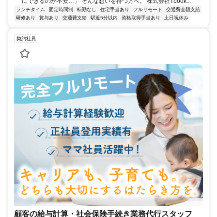
にできるのか不安…」 そんな想いを持つ方へ。 株式会社Tbook...
ランチタイム
固定時間制
転勤なし
住宅手当あり
フルリモート
交通費全額支給
研修あり
賞与あり
交通費支給
駅近5分以内
資格取得手当あり
土日祝休み
契約社員
顧客の給与計算・社会保険手続き業務代行スタッフ