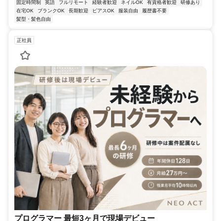
固定時間制
英語
フルリモート
経験者歓迎
ネイルOK
有資格者歓迎
研修あり
在宅OK
ブランクOK
長期歓迎
ピアスOK
服装自由
履歴書不要
髪型・髪色自由
正社員
プログラマー 最短3ヶ月で現場デビュー