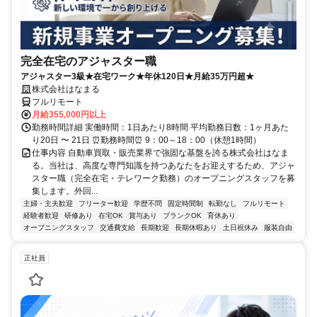
完全在宅のアジャスター職
アジャスター3級★在宅ワーク★年休120日★月給35万円超★
株式会社はなまる
フルリモート
月給355,000円以上
勤務時間詳細 実働時間：1日あたり8時間 平均勤務日数：1ヶ月あた
り20日 〜 21日 ⏰勤務時間⏰ 9：00～18：00（休憩1時間）
仕事内容 自動車買取・販売業界で強固な基盤を誇る株式会社はなま
る。当社は、高度な専門知識を持つあなたをお迎えするため、アジャ
スター職（完全在宅・テレワーク勤務）のオープニングスタッフを募
集します。外回...
主婦・主夫歓迎
フリーター歓迎
学歴不問
固定時間制
転勤なし
フルリモート
経験者歓迎
研修あり
在宅OK
賞与あり
ブランクOK
育休あり
オープニングスタッフ
交通費支給
長期歓迎
長期休暇あり
土日祝休み
服装自由
正社員