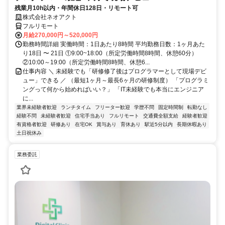
残業月10h以内・年間休日128日・リモート可
株式会社ネオアクト
フルリモート
月給270,000円～520,000円
勤務時間詳細 実働時間：1日あたり8時間 平均勤務日数：1ヶ月あた
り18日 〜 21日 ①9:00~18:00（所定労働時間8時間、休憩60分）
②10:00～19:00（所定労働時間8時間、休憩6...
仕事内容 ＼ 未経験でも「研修修了後はプログラマーとして現場デビ
ュー」できる ／ （最短1ヶ月～最長6ヶ月の研修制度） 「プログラミ
ングって何から始めればいい？」 「IT未経験でも本当にエンジニア
に...
業界未経験者歓迎
ランチタイム
フリーター歓迎
学歴不問
固定時間制
転勤なし
経験不問
未経験者歓迎
住宅手当あり
フルリモート
交通費全額支給
経験者歓迎
有資格者歓迎
研修あり
在宅OK
賞与あり
育休あり
駅近5分以内
長期休暇あり
土日祝休み
業務委託