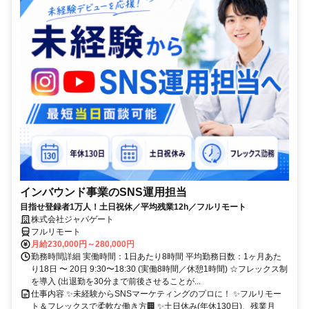
インバウンド事業のSNS運用担当
目指せ登録者1万人！土日祝休／平均残業12h／フルリモート
株式会社ジャパゲート
フルリモート
月給230,000円～280,000円
勤務時間詳細 実働時間：1日あたり8時間 平均勤務日数：1ヶ月あた
り18日 〜 20日 9:30〜18:30 (実働8時間／休憩1時間) ☆フレックス制
を導入 (出退勤を30分まで前後させることが...
仕事内容 ✨未経験からSNSマーケティングのプロに！ ✨フルリモー
ト＆フレックスで柔軟な働き方🏢 ✨土日休み(年休130日)、残業月