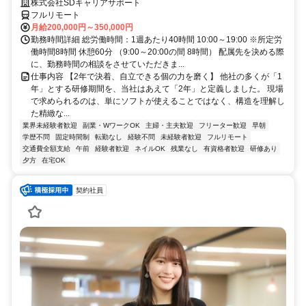
株式会社SDキャリアサポート
フルリモート
月給200,000円～350,000円
勤務時間詳細 総労働時間：1週あたり40時間 10:00～19:00 ※所定労
働時間8時間 休憩60分 （9:00～20:00の間 8時間） 配属先を決める際
に、勤務時間の相談をさせていただきま...
仕事内容 【2年で決着、自立できる個の力を磨く】 他社の多くが「1
年」とする研修期間を、当社はあえて「2年」と定義しました。 現場
で求められるのは、単にソフトが使えることではなく、構造を理解し
た精緻な...
業界未経験者歓迎
副業・WワークOK
主婦・主夫歓迎
フリーター歓迎
早朝
学歴不問
固定時間制
転勤なし
経験不問
未経験者歓迎
フルリモート
交通費全額支給
午前
経験者歓迎
ネイルOK
残業なし
有資格者歓迎
研修あり
夕方
在宅OK
契約社員