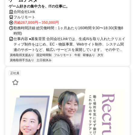
ゲーム好きの集中力を、ITの仕事に。
合同会社Link
フルリモート
月給267,000円～350,000円
勤務時間詳細 総労働時間：1ヶ月あたり160時間 9:30〜18:30(実働8
時間)
仕事内容 ●募集背景 合同会社Linkでは、生成AIを取り入れたクリエイ
ティブ制作をはじめ、EC・物販事業、Webサイト制作、システム関
連のサポートなど、幅広いサービスを展開しています。 その中で...
資格取得支援あり
固定時間制
フルリモート
午前
研修あり
夕方
資格取得手当あり
土日祝休み
正社員