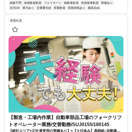
経験不問
未経験者歓迎
フルリモート
経験者歓迎
有資格者歓迎
研修あり
在宅OK
賞与あり
交通費支給
長期歓迎
長期休暇あり
服装自由
派遣社員
【製造・工場内作業】自動車部品工場のフォークリフ
トオペレーター業務/交替勤務/SUJ0155/180145
【総社エリア×正社員登用の実績あり】×【土日休み】高時給♪自動車工