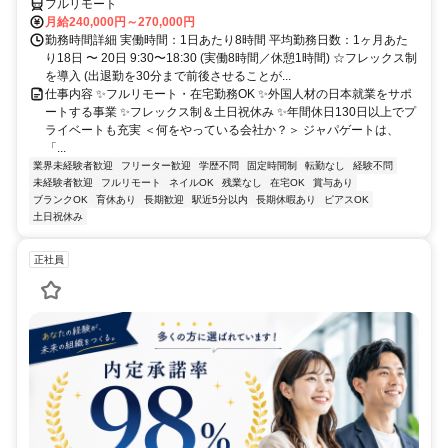
フルリモート
月給240,000円～270,000円
勤務時間詳細 実働時間：1日あたり8時間 平均勤務日数：1ヶ月あた
り18日 〜 20日 9:30〜18:30 (実働8時間／休憩1時間) ☆フレックス制
を導入 (出退勤を30分まで前後させることが...
仕事内容 ✨フルリモート・在宅勤務OK ✨外国人材の日本就業をサポ
ートする事業 ✨フレックス制＆土日祝休み ✨年間休日130日以上でプ
ライベートも充実 ＜何をやっている会社か？＞ ジャパゲートは、
「...
業界未経験者歓迎
フリーター歓迎
学歴不問
固定時間制
転勤なし
経験不問
未経験者歓迎
フルリモート
ネイルOK
残業なし
在宅OK
賞与あり
ブランクOK
育休あり
長期歓迎
駅近5分以内
長期休暇あり
ピアスOK
土日祝休み
正社員