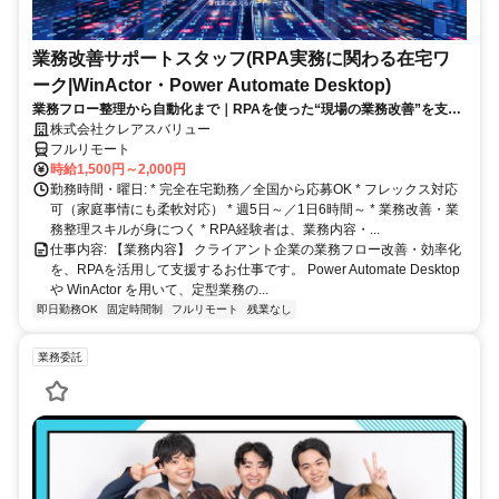
業務改善サポートスタッフ(RPA実務に関わる在宅ワ
ーク|WinActor・Power Automate Desktop)
業務フロー整理から自動化まで｜RPAを使った“現場の業務改善”を支え
る在宅ワーク｜週5日・1日6時間～
株式会社クレアスバリュー
フルリモート
時給1,500円～2,000円
勤務時間・曜日: * 完全在宅勤務／全国から応募OK * フレックス対応
可（家庭事情にも柔軟対応） * 週5日～／1日6時間～ * 業務改善・業
務整理スキルが身につく * RPA経験者は、業務内容・...
仕事内容: 【業務内容】 クライアント企業の業務フロー改善・効率化
を、RPAを活用して支援するお仕事です。 Power Automate Desktop
や WinActor を用いて、定型業務の...
即日勤務OK
固定時間制
フルリモート
残業なし
業務委託