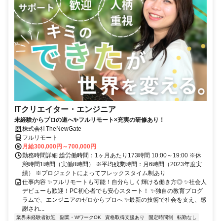
ITクリエイター・エンジニア
未経験からプロの道へ✨フルリモート×充実の研修あり！
株式会社TheNewGate
フルリモート
月給300,000円～700,000円
勤務時間詳細 総労働時間：1ヶ月あたり173時間 10:00～19:00 ※休
憩時間1時間（実働8時間） ※平均残業時間：月6時間（2023年度実
績） ※プロジェクトによってフレックスタイム制あり
仕事内容 ✨フルリモートも可能！自分らしく輝ける働き方◎ ✨社会人
デビューも歓迎！PC初心者でも安心スタート！ ✨独自の教育プログ
ラムで、エンジニアのゼロからプロへ ✨最新の技術で社会を支え、感
謝され...
業界未経験者歓迎
副業・WワークOK
資格取得支援あり
固定時間制
転勤なし