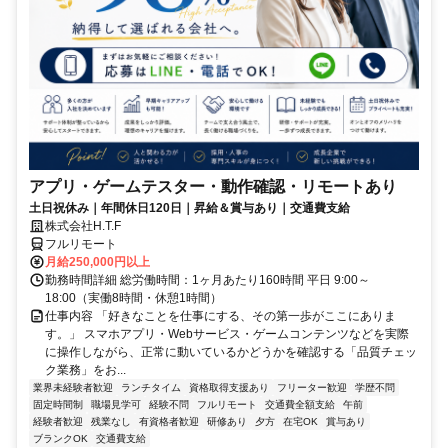
アプリ・ゲームテスター・動作確認・リモートあり
土日祝休み｜年間休日120日｜昇給＆賞与あり｜交通費支給
株式会社H.T.F
フルリモート
月給250,000円以上
勤務時間詳細 総労働時間：1ヶ月あたり160時間 平日 9:00～
18:00（実働8時間・休憩1時間）
仕事内容 「好きなことを仕事にする、その第一歩がここにありま
す。」 スマホアプリ・Webサービス・ゲームコンテンツなどを実際
に操作しながら、正常に動いているかどうかを確認する「品質チェッ
ク業務」をお...
業界未経験者歓迎
ランチタイム
資格取得支援あり
フリーター歓迎
学歴不問
固定時間制
職場見学可
経験不問
フルリモート
交通費全額支給
午前
経験者歓迎
残業なし
有資格者歓迎
研修あり
夕方
在宅OK
賞与あり
ブランクOK
交通費支給