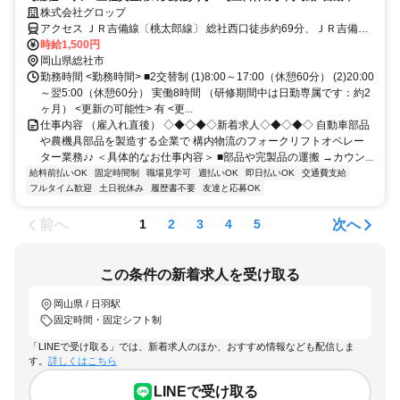
場でのフォークリフトオペレーター◎
株式会社グロップ
アクセス ＪＲ吉備線〔桃太郎線〕 総社西口徒歩約69分、ＪＲ吉備線
〔桃太郎線〕 総社西口徒歩約69分、ＪＲ吉備線〔桃太郎線〕 総社西
時給1,500円
口徒歩約69分 総社駅から車で約10分
岡山県総社市
勤務時間 <勤務時間> ■2交替制 (1)8:00～17:00（休憩60分） (2)20:00
～翌5:00（休憩60分） 実働8時間 （研修期間中は日勤専属です：約2
ヶ月） <更新の可能性> 有 <更...
仕事内容 （雇入れ直後） ◇◆◇◆◇新着求人◇◆◇◆◇ 自動車部品
や農機具部品を製造する企業で 構内物流のフォークリフトオペレー
ター業務♪♪ ＜具体的なお仕事内容＞ ■部品や完製品の運搬 →カウン...
給料前払いOK
固定時間制
職場見学可
週払いOK
即日払いOK
交通費支給
フルタイム歓迎
土日祝休み
履歴書不要
友達と応募OK
前へ
次へ
1
2
3
4
5
この条件の新着求人を受け取る
岡山県 / 日羽駅
固定時間・固定シフト制
「LINEで受け取る」では、新着求人のほか、おすすめ情報なども配信しま
す。
詳しくはこちら
LINEで受け取る