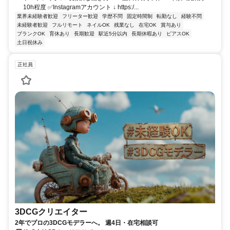
10h程度 ✅Instagramアカウント ↓ https:/...
業界未経験者歓迎
フリーター歓迎
学歴不問
固定時間制
転勤なし
経験不問
未経験者歓迎
フルリモート
ネイルOK
残業なし
在宅OK
賞与あり
ブランクOK
育休あり
長期歓迎
駅近5分以内
長期休暇あり
ピアスOK
土日祝休み
正社員
3DCGクリエイター
2年でプロの3DCGモデラーへ。 週4日・在宅相談可