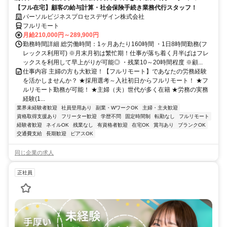
【フル在宅】顧客の給与計算・社会保険手続き業務代行スタッフ！
パーソルビジネスプロセスデザイン株式会社
フルリモート
月給210,000円～289,900円
勤務時間詳細 総労働時間：1ヶ月あたり160時間 ・1日8時間勤務(フ
レックス利用可) ※月末月初は繁忙期！仕事が落ち着く月半ばはフレ
ックスを利用して早上がりが可能◎ ・残業10～20時間程度 ※顧...
仕事内容 主婦の方も大歓迎！【フルリモート】であなたの労務経験
を活かしませんか？ ★採用選考～入社初日からフルリモート！ ★フ
ルリモート勤務が可能！ ★主婦（夫）世代が多く在籍 ★労務の実務
経験(1...
業界未経験者歓迎
社員登用あり
副業・WワークOK
主婦・主夫歓迎
資格取得支援あり
フリーター歓迎
学歴不問
固定時間制
転勤なし
フルリモート
経験者歓迎
ネイルOK
残業なし
有資格者歓迎
在宅OK
賞与あり
ブランクOK
交通費支給
長期歓迎
ピアスOK
同じ企業の求人
正社員