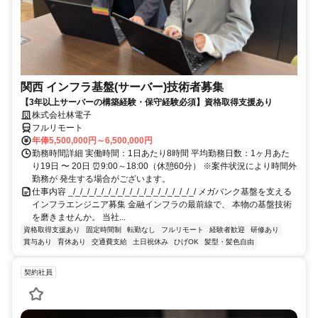
関西 インフラ基盤(サーバー)技術者募集
【3年以上サーバーの構築経験・保守経験必須】資格取得支援あり
株式会社林電子
フルリモート
年俸5,500,000円～6,500,000円
勤務時間詳細 実働時間：1日あたり8時間 平均勤務日数：1ヶ月あた
り19日 〜 20日 ⏰9:00～18:00（休憩60分） ※案件状況により時間外
勤務が 発生する場合がございます。
仕事内容 _/_/_/_/_/_/_/_/_/_/_/_/_/_/_/_/_/_/ メガバンク基盤を支える
インフラエンジニア募集 金融インフラの最前線で、 本物の基盤技術
を磨きませんか。 当社...
資格取得支援あり
固定時間制
転勤なし
フルリモート
経験者歓迎
研修あり
賞与あり
育休あり
交通費支給
土日祝休み
ひげOK
髪型・髪色自由
契約社員