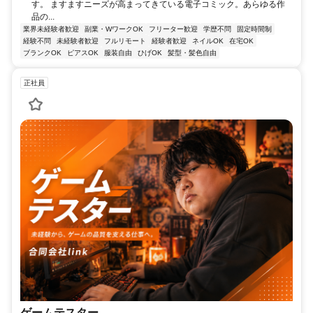
す。 ますますニーズが高まってきている電子コミック。あらゆる作
品の...
業界未経験者歓迎
副業・WワークOK
フリーター歓迎
学歴不問
固定時間制
経験不問
未経験者歓迎
フルリモート
経験者歓迎
ネイルOK
在宅OK
ブランクOK
ピアスOK
服装自由
ひげOK
髪型・髪色自由
正社員
ゲームテスター