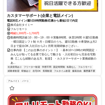
カスタマーサポート(企業と電話メイン)
電話対応メイン/週5日8時間勤務/応募から最短2日で内定
株式会社タイミー
フルリモート
時給1,300円～1,700円
勤務時間詳細 10：00～19：00 ※実働8時間、休憩1時間 ※週5日勤務
・曜日固定シフト制 ※月～日曜日のうち、週5日勤務 ※希望休は月2
日まで提出OK 入社日から2ヶ月間 初期研修がござい...
仕事内容 【このお仕事のポイント！】 ・基本10〜19時の時間固定 ・
みんなが知ってる企業で安心して働ける ・入社初日から完全在宅勤
務 【こんな経験のある方、歓迎】 ・カスタマーサポート業務経験の
あ...
社員登用あり
フリーター歓迎
学歴不問
固定時間制
転勤なし
フルリモート
経験者歓迎
研修あり
在宅OK
長期歓迎
フルタイム歓迎
服装自由
履歴書不要
アルバイト・パート