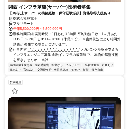
関西 インフラ基盤(サーバー)技術者募集
【3年以上サーバーの構築経験・保守経験必須】資格取得支援あり
株式会社林電子
フルリモート
年俸5,500,000円～6,500,000円
勤務時間詳細 実働時間：1日あたり8時間 平均勤務日数：1ヶ月あた
り19日 〜 20日 ⏰9:00～18:00（休憩60分） ※案件状況により時間外
勤務が 発生する場合がございます。
仕事内容 _/_/_/_/_/_/_/_/_/_/_/_/_/_/_/_/_/_/ メガバンク基盤を支える
インフラエンジニア募集 金融インフラの最前線で、 本物の基盤技術
を磨きませんか。 当社...
資格取得支援あり
固定時間制
転勤なし
フルリモート
経験者歓迎
研修あり
賞与あり
育休あり
交通費支給
土日祝休み
ひげOK
髪型・髪色自由
契約社員