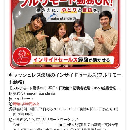
キャッシュレス決済のインサイドセールス(フルリモー
ト勤務)
【フルリモート勤務OK】平日５日勤務／経験者歓迎・BtoB提案営業で
スキルアップ
株式会社make standards
フルリモート
時給1,600円以上
勤務時間・曜日: 平日のみ 9：00～18：00 実働時間：1日あたり8時
間 休憩1時間
仕事内容: ＼＼在宅型リモートワーク ／／
◇★───────────────★◇ ●BtoB提案営業の基礎～実践が学