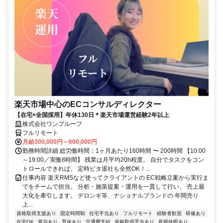
楽天市場中心のECコンサルディレクター
【在宅×全国採用】年休130日＊楽天市場運営経験2年以上
株式会社ワンプルーフ
フルリモート
月給300,000円～600,000円
勤務時間詳細 総労働時間：1ヶ月あたり160時間 〜 200時間 【10:00
～19:00／実働8時間】 残業は月平均20h程度。 自分でタスクをコン
トロールできれば、 定時ピタ退社も全然OK！...
仕事内容 楽天RMSなど使ってクライアントの EC戦略立案から実行ま
でをチームで担当。 分析・施策提案・運用を一貫して行い、 売上最
大化を牽引します。 デロンギ等、ナショナルブランドの 年間売り
上...
資格取得支援あり
固定時間制
住宅手当あり
フルリモート
経験者歓迎
研修あり
在宅OK
賞与あり
育休あり
交通費支給
資格取得手当あり
長期休暇あり