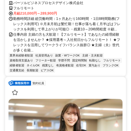
パーソルビジネスプロセスデザイン株式会社
フルリモート
月給210,000円～289,900円
勤務時間詳細 総労働時間：1ヶ月あたり160時間 ・1日8時間勤務(フ
レックス利用可) ※月末月初は繁忙期！仕事が落ち着く月半ばはフレ
ックスを利用して早上がりが可能◎ ・残業10～20時間程度 ※顧...
仕事内容 主婦の方も大歓迎！【フルリモート】であなたの経理経験
を活かしませんか？ ★採用選考～入社初日からフルリモート！ ★フ
レックスを活用してワークライフバランス抜群◎ ★主婦（夫）世代
が多く在籍...
業界未経験者歓迎
社員登用あり
副業・WワークOK
主婦・主夫歓迎
資格取得支援あり
フリーター歓迎
学歴不問
固定時間制
転勤なし
フルリモート
経験者歓迎
ネイルOK
残業なし
有資格者歓迎
在宅OK
賞与あり
ブランクOK
交通費支給
長期歓迎
ピアスOK
契約社員