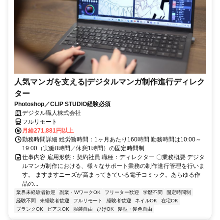
人気マンガを支える|デジタルマンガ制作進行ディレク
ター
Photoshop／CLIP STUDIO経験必須
デジタル職人株式会社
フルリモート
月給271,881円以上
勤務時間詳細 総労働時間：1ヶ月あたり160時間 勤務時間は10:00～
19:00（実働8時間／休憩1時間）の固定時間制
仕事内容 雇用形態：契約社員 職種：ディレクター 〇業務概要 デジタ
ルマンガ制作における、様々なサポート業務の制作進行管理を行いま
す。 ますますニーズが高まってきている電子コミック。あらゆる作
品の...
業界未経験者歓迎
副業・WワークOK
フリーター歓迎
学歴不問
固定時間制
経験不問
未経験者歓迎
フルリモート
経験者歓迎
ネイルOK
在宅OK
ブランクOK
ピアスOK
服装自由
ひげOK
髪型・髪色自由