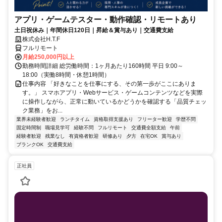
アプリ・ゲームテスター・動作確認・リモートあり
土日祝休み｜年間休日120日｜昇給＆賞与あり｜交通費支給
株式会社H.T.F
フルリモート
月給250,000円以上
勤務時間詳細 総労働時間：1ヶ月あたり160時間 平日 9:00～
18:00（実働8時間・休憩1時間）
仕事内容 「好きなことを仕事にする、その第一歩がここにありま
す。」 スマホアプリ・Webサービス・ゲームコンテンツなどを実際
に操作しながら、正常に動いているかどうかを確認する「品質チェッ
ク業務」をお...
業界未経験者歓迎
ランチタイム
資格取得支援あり
フリーター歓迎
学歴不問
固定時間制
職場見学可
経験不問
フルリモート
交通費全額支給
午前
経験者歓迎
残業なし
有資格者歓迎
研修あり
夕方
在宅OK
賞与あり
ブランクOK
交通費支給
正社員