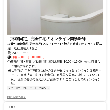
【木曜固定】完全在宅のオンライン問診医師
10時〜19時勤務/完全在宅(フルリモート)・地方も歓迎のオンライン問診
業務
一般社団法人博愛会
フルリモート
日給32,000円～80,000円
勤務時間・曜日: ✅勤務時間 毎週木曜日 10:00～19:00 ※他の曜日も
ご相談に乗れます。
仕事内容: スキマ時間に医師の診察が受けられる オンライン診療サー
ビス。 事業拡大に向けて患者様に 高品質な医療の提供をしていくた
め、 医師の皆様のお力添えが必要です！ ご自宅などでのオンライン
診...
シフト自由
フルリモート
残業なし
同じ企業の求人
正社員