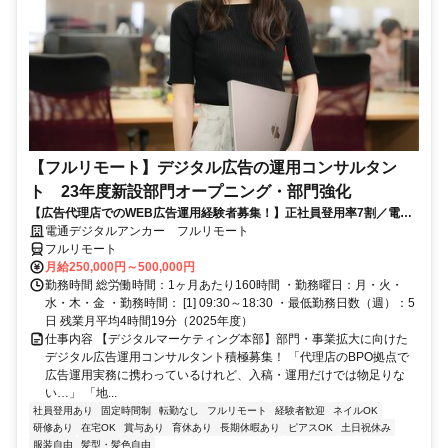
【フルリモート】デジタル広告の運用コンサルタン
ト 23年度新設部門オープニング・部門強化
【広告代理店でのWEB広告運用経験者募集！】正社員登用率7割／電通
G／全国×完全在宅／年休126日・土日祝休み／残業月平均4時間19分
電通デジタルアンカー フルリモート
フルリモート
月給250,000円～500,000円
勤務時間 総労働時間：1ヶ月あたり160時間 ・勤務曜日：月・火・
水・木・金 ・勤務時間： [1] 09:30～18:30 ・最低勤務日数（週）：5
日 残業月平均4時間19分（2025年度）
仕事内容 【デジタルマーケティング本部】部門・事業拡大に向けた
デジタル広告運用コンサルタント積極募集！ 「代理店のBPO拠点で
広告運用実務に携わっているけれど、入稿・運用だけでは物足りな
い…」 「地...
社員登用あり
固定時間制
転勤なし
フルリモート
経験者歓迎
ネイルOK
研修あり
在宅OK
賞与あり
育休あり
長期休暇あり
ピアスOK
土日祝休み
服装自由
髪型・髪色自由