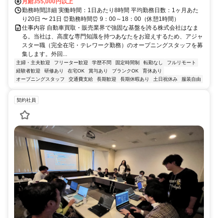
月給355,000円以上
勤務時間詳細 実働時間：1日あたり8時間 平均勤務日数：1ヶ月あた
り20日 〜 21日 ⏰勤務時間⏰ 9：00～18：00（休憩1時間）
仕事内容 自動車買取・販売業界で強固な基盤を誇る株式会社はなま
る。当社は、高度な専門知識を持つあなたをお迎えするため、アジャ
スター職（完全在宅・テレワーク勤務）のオープニングスタッフを募
集します。外回...
主婦・主夫歓迎
フリーター歓迎
学歴不問
固定時間制
転勤なし
フルリモート
経験者歓迎
研修あり
在宅OK
賞与あり
ブランクOK
育休あり
オープニングスタッフ
交通費支給
長期歓迎
長期休暇あり
土日祝休み
服装自由
契約社員