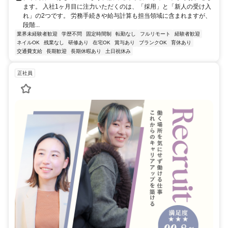
ます。 入社1ヶ月目に注力いただくのは、「採用」と「新人の受け入
れ」の2つです。 労務手続きや給与計算も担当領域に含まれますが、
段階...
業界未経験者歓迎
学歴不問
固定時間制
転勤なし
フルリモート
経験者歓迎
ネイルOK
残業なし
研修あり
在宅OK
賞与あり
ブランクOK
育休あり
交通費支給
長期歓迎
長期休暇あり
土日祝休み
正社員