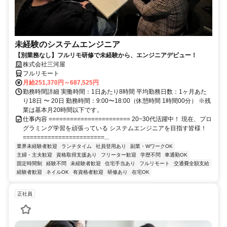
未経験のシステムエンジニア
【別業務なし】フルリモ研修で未経験から、エンジニアデビュー！
株式会社三河屋
フルリモート
月給251,370円～687,525円
勤務時間詳細 実働時間：1日あたり8時間 平均勤務日数：1ヶ月あた
り18日 〜 20日 勤務時間：9:00〜18:00（休憩時間 1時間00分） ※残
業は基本月20時間以下です。
仕事内容 ======================= 20−30代活躍中！ 現在、プロ
グラミング学習を頑張っている システムエンジニアを目指す皆様！
=======================...
業界未経験者歓迎
ランチタイム
社員登用あり
副業・WワークOK
主婦・主夫歓迎
資格取得支援あり
フリーター歓迎
学歴不問
車通勤OK
固定時間制
経験不問
未経験者歓迎
住宅手当あり
フルリモート
交通費全額支給
経験者歓迎
ネイルOK
有資格者歓迎
研修あり
在宅OK
正社員