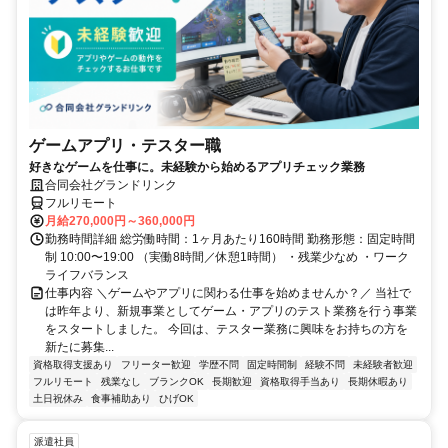
ゲームアプリ・テスター職
好きなゲームを仕事に。未経験から始めるアプリチェック業務
合同会社グランドリンク
フルリモート
月給270,000円～360,000円
勤務時間詳細 総労働時間：1ヶ月あたり160時間 勤務形態：固定時間
制 10:00〜19:00 （実働8時間／休憩1時間） ・残業少なめ ・ワーク
ライフバランス
仕事内容 ＼ゲームやアプリに関わる仕事を始めませんか？／ 当社で
は昨年より、新規事業としてゲーム・アプリのテスト業務を行う事業
をスタートしました。 今回は、テスター業務に興味をお持ちの方を
新たに募集...
資格取得支援あり
フリーター歓迎
学歴不問
固定時間制
経験不問
未経験者歓迎
フルリモート
残業なし
ブランクOK
長期歓迎
資格取得手当あり
長期休暇あり
土日祝休み
食事補助あり
ひげOK
派遣社員