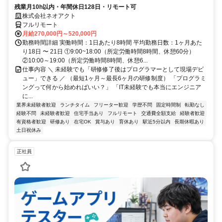
残業月10h以内・年間休日128日・リモート可
株式会社ネオアクト
フルリモート
月給270,000円～520,000円
勤務時間詳細 実働時間：1日あたり8時間 平均勤務日数：1ヶ月あた
り18日 〜 21日 ①9:00~18:00（所定労働時間8時間、休憩60分）
②10:00～19:00（所定労働時間8時間、休憩6...
仕事内容 ＼ 未経験でも「研修修了後はプログラマーとして現場デビ
ュー」できる ／ （最短1ヶ月～最長6ヶ月の研修制度） 「プログラミ
ングって何から始めればいい？」 「IT未経験でも本当にエンジニア
に...
業界未経験者歓迎
ランチタイム
フリーター歓迎
学歴不問
固定時間制
転勤なし
経験不問
未経験者歓迎
住宅手当あり
フルリモート
交通費全額支給
経験者歓迎
有資格者歓迎
研修あり
在宅OK
賞与あり
育休あり
駅近5分以内
長期休暇あり
土日祝休み
正社員