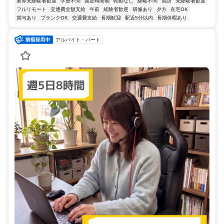
業界未経験者歓迎
学歴不問
固定時間制
転勤なし
経験不問
英語
未経験者歓迎
フルリモート
交通費全額支給
午前
経験者歓迎
研修あり
夕方
在宅OK
賞与あり
ブランクOK
交通費支給
長期歓迎
駅近5分以内
長期休暇あり
アルバイト・パート