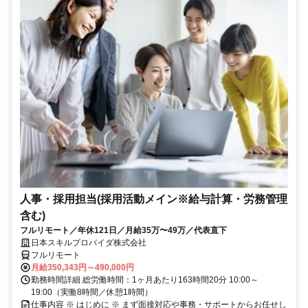
人事・採用担当(採用活動メイン※給与計算・労務管理
含む)
フルリモート／年休121日／月給35万〜49万／代表直下
日本スキルプロバイダ株式会社
フルリモート
月給350,343円～490,000円
勤務時間詳細 総労働時間：1ヶ月あたり163時間20分 10:00～
19:00（実働8時間／休憩1時間）
仕事内容 ※ はじめに ※ まず面接対応や事務・サポートからお任せし