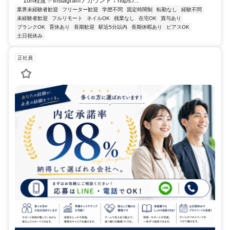
10h程度 ✅Instagramアカウント ↓ https:/...
業界未経験者歓迎
フリーター歓迎
学歴不問
固定時間制
転勤なし
経験不問
未経験者歓迎
フルリモート
ネイルOK
残業なし
在宅OK
賞与あり
ブランクOK
育休あり
長期歓迎
駅近5分以内
長期休暇あり
ピアスOK
土日祝休み
正社員