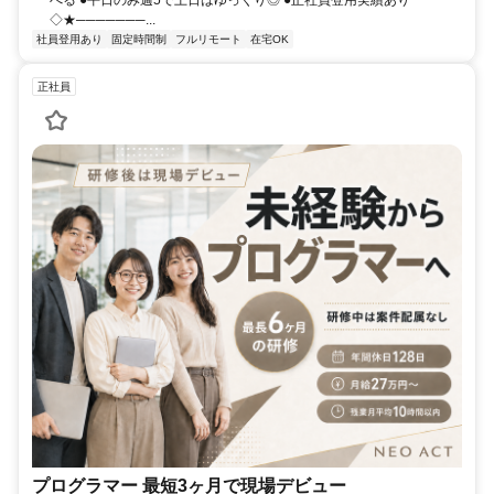
べる ●平日のみ週5で土日はゆっくり◎ ●正社員登用実績あり
◇★───────...
社員登用あり
固定時間制
フルリモート
在宅OK
正社員
プログラマー 最短3ヶ月で現場デビュー