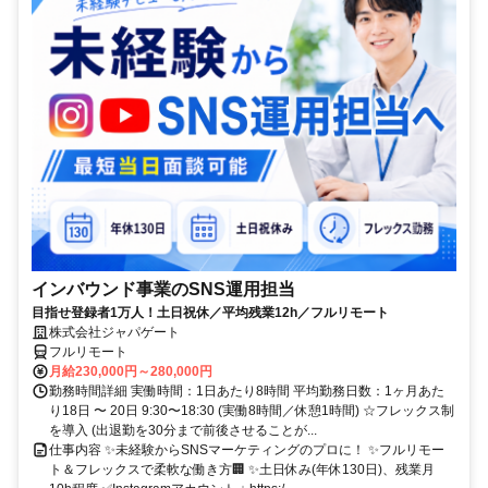
インバウンド事業のSNS運用担当
目指せ登録者1万人！土日祝休／平均残業12h／フルリモート
株式会社ジャパゲート
フルリモート
月給230,000円～280,000円
勤務時間詳細 実働時間：1日あたり8時間 平均勤務日数：1ヶ月あた
り18日 〜 20日 9:30〜18:30 (実働8時間／休憩1時間) ☆フレックス制
を導入 (出退勤を30分まで前後させることが...
仕事内容 ✨未経験からSNSマーケティングのプロに！ ✨フルリモー
ト＆フレックスで柔軟な働き方🏢 ✨土日休み(年休130日)、残業月