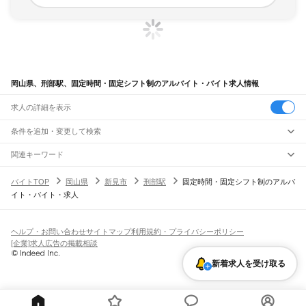
岡山県、刑部駅、固定時間・固定シフト制のアルバイト・バイト求人情報
求人の詳細を表示
条件を追加・変更して検索
市区町村を追加・変更
関連キーワード
完全在宅ワーク 全国
シール貼り 在宅
現在地周辺
ガチャガチャ
犬カフェ
岡山県
駅を追加・変更
バイトTOP
岡山県
新見市
刑部駅
固定時間・固定シフト制のアルバ
岡山県
すべて
イト・バイト・求人
岡山市
すべて
職種を追加・変更
JR山陽本線(姫路～岡山)
北区
中区
東区
南区
三石駅
吉永駅
和気駅
熊山駅
万富駅
瀬戸駅
上道駅
東岡山駅
高島駅
西川原駅
岡山駅
飲食・フードサービス
倉敷市
津山市
玉野市
笠岡市
井原市
総社市
高梁市
新見市
備前市
瀬戸内市
赤磐市
特徴を追加・変更
飲食・フードサービス
すべて
ヘルプ・お問い合わせ
サイトマップ
利用規約・プライバシーポリシー
JR山陽本線(岡山～三原)
真庭市
美作市
浅口市
和気郡
都窪郡
浅口郡
小田郡
真庭郡
苫田郡
勝田郡
英田郡
ホールスタッフ
キッチンスタッフ
皿洗い・洗い場
精肉・鮮魚加工
給食調理
人気
[企業]求人広告の掲載相談
岡山駅
北長瀬駅
庭瀬駅
中庄駅
倉敷駅
西阿知駅
新倉敷駅
金光駅
鴨方駅
里庄駅
笠岡駅
久米郡
加賀郡
雇用形態を追加・変更
パン屋（ベーカリー）
フードカウンター販売員
バー（BAR）・バーテンダー
日払いOK
高校生歓迎
学生歓迎
深夜の仕事
髪型・髪色自由
ひげOK
ネイルOK
飲食店補助（開店・閉店準備）
飲食店（店長・マネージャー）
新着求人を受け取る
JR赤穂線
ピアスOK
アルバイト・パート
履歴書不要
オープニングスタッフ
留学生・外国人活躍中
都道府県を変更
営業・販売
寒河駅
日生駅
伊里駅
備前片上駅
西片上駅
伊部駅
香登駅
長船駅
邑久駅
大富駅
勤務期間
正社員
西大寺駅
大多羅駅
東岡山駅
高島駅
西川原駅
岡山駅
営業・販売
すべて
短期
契約社員
単発・1日OK
長期
期間限定（春夏冬休み等）
営業
テレフォンアポインター（テレアポ）
ルートセールス
コンビニ
シフト
派遣社員
JR姫新線(佐用～新見)