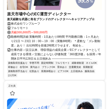
楽天市場中心のEC運営ディレクター
楽天経験を武器に有名ブランドのディレクターへキャリアアップ☆
株式会社ワンプルーフ
フルリモート
月給300,000円～500,000円
勤務時間詳細 実働時間：1日あたり8時間 平均勤務日数：1ヶ月あた
り21日 〜 23日 10：00～19：00（実働8時間） ＊柔軟な「ズレ勤制
度」あり！ 出社時間を前後2時間ズラせます。 有給を...
仕事内容 ✅設立以来、増収増益の成長企業 ✅ECディレクターとして
成長できる環境 ✅主観によらない評価制度「360度評価」を採用 ✅年
間休日平均128日＆土日祝休み ―――――――――――――...
資格取得支援あり
学歴不問
固定時間制
フルリモート
経験者歓迎
ネイルOK
研修あり
在宅OK
賞与あり
ブランクOK
育休あり
交通費支給
長期歓迎
資格取得手当あり
社割あり
長期休暇あり
ピアスOK
土日祝休み
服装自由
ひげOK
正社員