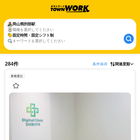
岡山県
刑部駅
職種を選択してください
固定時間・固定シフト制
キーワードを選択してください
284件
条件保存
関連度順
業務委託