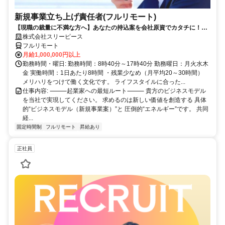
新規事業立ち上げ責任者(フルリモート)
【現職の裁量に不満な方へ】あなたの持込案を会社原資でカタチに！最
短6ヶ月で共同経営者の道へ
株式会社スリーピース
フルリモート
月給1,000,000円以上
勤務時間・曜日: 勤務時間：8時40分～17時40分 勤務曜日：月火水木
金 実働時間：1日あたり8時間 ・残業少なめ（月平均20～30時間）
メリハリをつけて働く文化です。 ライフスタイルに合った...
仕事内容: ⸻起業家への最短ルート⸻ 貴方のビジネスモデル
を当社で実現してください。 求めるのは新しい価値を創造する 具体
的“ビジネスモデル（新規事業案）”と 圧倒的“エネルギー”です。 共同
経...
固定時間制
フルリモート
昇給あり
正社員