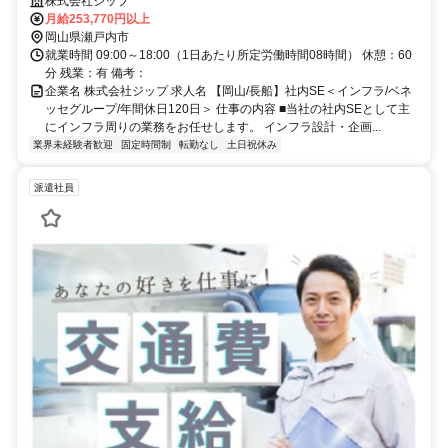
ラ設計・企画・運用など。 【具体的な業務内容】■各業務インフラの企
株式会社ジップ
画・検討・構想
月給253,770円以上
岡山県瀬戸内市
就業時間 09:00～18:00（1日あたり所定労働時間08時間） 休憩：60
分 残業：有 備考：
企業名 株式会社ジップ 求人名 【岡山/長船】社内SE＜インフラ/ベネ
ッセグループ/年間休日120日＞ 仕事の内容 ■当社の社内SEとして主
にインフラ周りの業務をお任せします。 インフラ設計・企画...
業界未経験者歓迎
固定時間制
転勤なし
土日祝休み
派遣社員