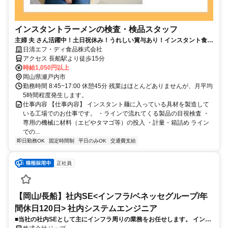
インスタントラーメンの検査・検品スタッフ
主婦 夫 さん活躍中！土日祝休み！うれしい賞与あり！インスタント食品
の検品
日清エフ・ディ食品株式会社
アクセス 長船駅より徒歩15分
時給1,050円以上
岡山県瀬戸内市
勤務時間 8:45~17:00 休憩45分 残業はほとんどありませんが、月平均
5時間程度発生します。
仕事内容 【仕事内容】 インスタント麺に入っている具材を製造して
いる工場でのお仕事です。 ・ラインで流れてくる製品の目視検査 ・
専用の機械に材料（エビやタマゴ等）の投入 ・計量・箱詰め ライン
での...
即日勤務OK
固定時間制
平日のみOK
交通費支給
正社員
【岡山/長船】社内SE<インフラ/ベネッセグループ/年
間休日120日> 社内システムエンジニア
■当社の社内SEとして主にインフラ周りの業務をお任せします。 インフ