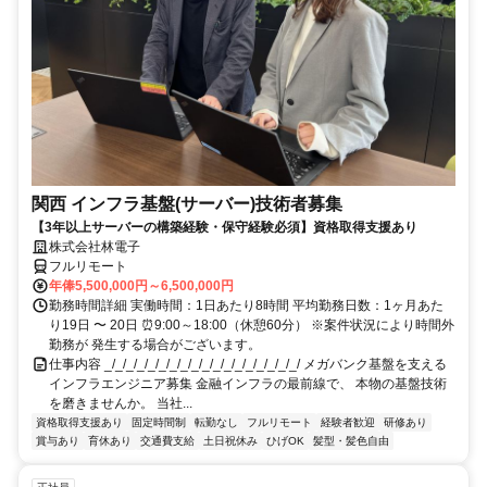
関西 インフラ基盤(サーバー)技術者募集
【3年以上サーバーの構築経験・保守経験必須】資格取得支援あり
株式会社林電子
フルリモート
年俸5,500,000円～6,500,000円
勤務時間詳細 実働時間：1日あたり8時間 平均勤務日数：1ヶ月あた
り19日 〜 20日 ⏰9:00～18:00（休憩60分） ※案件状況により時間外
勤務が 発生する場合がございます。
仕事内容 _/_/_/_/_/_/_/_/_/_/_/_/_/_/_/_/_/_/ メガバンク基盤を支える
インフラエンジニア募集 金融インフラの最前線で、 本物の基盤技術
を磨きませんか。 当社...
資格取得支援あり
固定時間制
転勤なし
フルリモート
経験者歓迎
研修あり
賞与あり
育休あり
交通費支給
土日祝休み
ひげOK
髪型・髪色自由