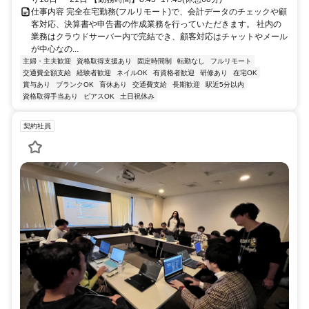
仕事内容 完全在宅勤務(フルリモート)で、会計データのチェックや顧
客対応、決算書や申告書の作成業務を行っていただきます。 社内の
業務はクラウドサーバー内で完結でき、顧客対応はチャットやメール
が中心なの...
主婦・主夫歓迎
資格取得支援あり
固定時間制
転勤なし
フルリモート
交通費全額支給
経験者歓迎
ネイルOK
有資格者歓迎
研修あり
在宅OK
賞与あり
ブランクOK
育休あり
交通費支給
長期歓迎
駅近5分以内
資格取得手当あり
ピアスOK
土日祝休み
契約社員