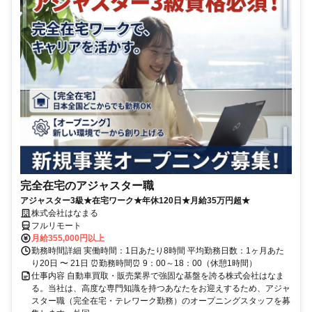
完全在宅のアジャスター職
アジャスター3級★在宅ワーク★年休120日★月給35万円超★
株式会社はなまる
フルリモート
月給355,000円以上
勤務時間詳細 実働時間：1日あたり8時間 平均勤務日数：1ヶ月あた
り20日 〜 21日 ⏰勤務時間⏰ 9：00～18：00（休憩1時間）
仕事内容 自動車買取・販売業界で強固な基盤を誇る株式会社はなま
る。当社は、高度な専門知識を持つあなたをお迎えするため、アジャ
スター職（完全在宅・テレワーク勤務）のオープニングスタッフを募