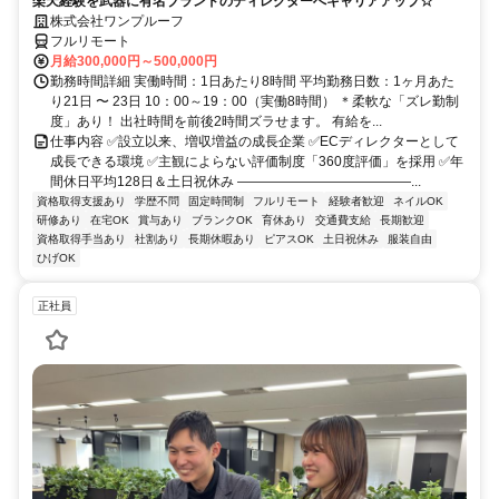
楽天経験を武器に有名ブランドのディレクターへキャリアアップ☆
株式会社ワンプルーフ
フルリモート
月給300,000円～500,000円
勤務時間詳細 実働時間：1日あたり8時間 平均勤務日数：1ヶ月あた
り21日 〜 23日 10：00～19：00（実働8時間） ＊柔軟な「ズレ勤制
度」あり！ 出社時間を前後2時間ズラせます。 有給を...
仕事内容 ✅設立以来、増収増益の成長企業 ✅ECディレクターとして
成長できる環境 ✅主観によらない評価制度「360度評価」を採用 ✅年
間休日平均128日＆土日祝休み ―――――――――――――...
資格取得支援あり
学歴不問
固定時間制
フルリモート
経験者歓迎
ネイルOK
研修あり
在宅OK
賞与あり
ブランクOK
育休あり
交通費支給
長期歓迎
資格取得手当あり
社割あり
長期休暇あり
ピアスOK
土日祝休み
服装自由
ひげOK
正社員