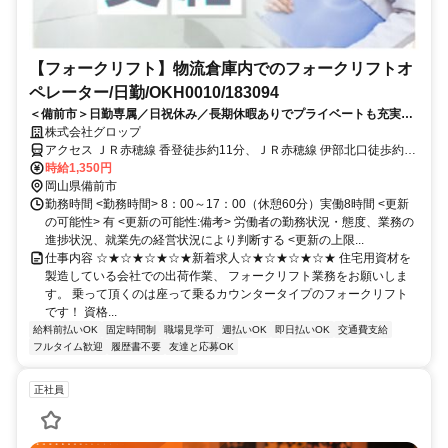
【フォークリフト】物流倉庫内でのフォークリフトオ
ペレーター/日勤/OKH0010/183094
＜備前市＞日勤専属／日祝休み／長期休暇ありでプライベートも充実☆
長期安定／しっかり稼げる♪車通勤可
株式会社グロップ
アクセス ＪＲ赤穂線 香登徒歩約11分、ＪＲ赤穂線 伊部北口徒歩約39
分、ＪＲ赤穂線 長船徒歩約57分 JR香登駅より徒歩4分
時給1,350円
岡山県備前市
勤務時間 <勤務時間> 8：00～17：00（休憩60分）実働8時間 <更新
の可能性> 有 <更新の可能性:備考> 労働者の勤務状況・態度、業務の
進捗状況、就業先の経営状況により判断する <更新の上限...
仕事内容 ☆★☆★☆★☆★新着求人☆★☆★☆★☆★ 住宅用資材を
製造している会社での出荷作業、 フォークリフト業務をお願いしま
す。 乗って頂くのは座って乗るカウンタータイプのフォークリフト
です！ 資格...
給料前払いOK
固定時間制
職場見学可
週払いOK
即日払いOK
交通費支給
フルタイム歓迎
履歴書不要
友達と応募OK
正社員