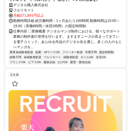
デジタル職人株式会社
フルリモート
月給271,881円以上
勤務時間詳細 総労働時間：1ヶ月あたり160時間 勤務時間は10:00～
19:00（実働8時間／休憩1時間）の固定時間制
仕事内容 〇業務概要 デジタルマンガ制作における、様々なサポート
業務の制作進行管理を行います。 ますますニーズが高まってきてい
る電子コミック。あらゆる作品のデジタル化を通じ、多くの人のもと
へマンガを...
業界未経験者歓迎
副業・WワークOK
フリーター歓迎
学歴不問
固定時間制
経験不問
未経験者歓迎
フルリモート
経験者歓迎
ネイルOK
在宅OK
ブランクOK
ピアスOK
服装自由
ひげOK
髪型・髪色自由
正社員