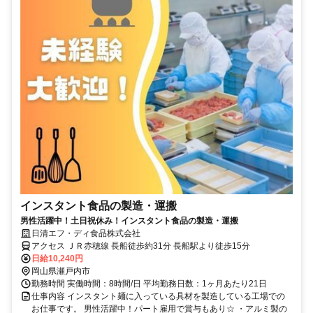
インスタント食品の製造・運搬
男性活躍中！土日祝休み！インスタント食品の製造・運搬
日清エフ・ディ食品株式会社
アクセス ＪＲ赤穂線 長船徒歩約31分 長船駅より徒歩15分
日給10,240円
岡山県瀬戸内市
勤務時間 実働時間：8時間/日 平均勤務日数：1ヶ月あたり21日
仕事内容 インスタント麺に入っている具材を製造している工場での
お仕事です。 男性活躍中！パート雇用で賞与もあり☆ ・アルミ製の