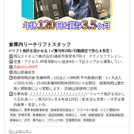
倉庫内リーチリフトスタッフ
✅リフト免許を活かせる！✅賞与年2回✅日勤固定で安心＆安定！
岡山スイキュウ株式会社(備前市香登本700-1 テクノエフアンドシー
(株)岡山工場内 当社倉庫)
交通・アクセス JR香登駅から徒歩8分＜下記エリアから通勤している
従業員も活躍中！＞備前市、瀬戸内市、和気町、岡山市東区、兵庫県
月給202,490円
赤穂市など！
岡山県備前市
勤務時間詳細 実働時間：1日あたり8時間 平均勤務日数：1ヶ月あた
り20日 6:00～15:00(実働8時間/休憩60分) ※出勤日・残業時間は繁忙
期と閑散期により変動します。 詳細は面接時に説明...
仕事内容 _/_/_/_/_/_/_/_/_/_/_/_/_/_/_/_/_/_/_/ ✅フォーク免許を活かし
て正社員へ✨ ✅賞与3.5ヶ月＆年休120日！私生活も充実✨ ✅大手企業
内倉庫！安定した仕...
制服あり
業界未経験者歓迎
資格取得支援あり
フリーター歓迎
バイク通勤OK
早朝
学歴不問
車通勤OK
固定時間制
転勤なし
午前
経験者歓迎
有資格者歓迎
研修あり
夕方
賞与あり
ブランクOK
交通費支給
長期歓迎
同じ企業の求人