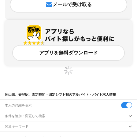
メールで受け取る
アプリを無料ダウンロード
岡山県、香登駅、固定時間・固定シフト制のアルバイト・バイト求人情報
求人の詳細を表示
条件を追加・変更して検索
市区町村を追加・変更
関連キーワード
完全在宅ワーク 全国
シール貼り 在宅
現在地周辺
ガチャガチャ
犬カフェ
岡山県
駅を追加・変更