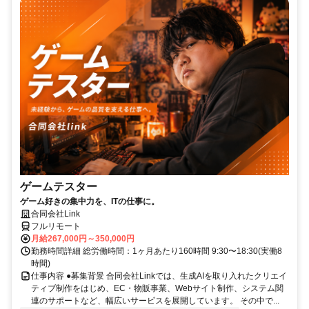
ゲームテスター
ゲーム好きの集中力を、ITの仕事に。
合同会社Link
フルリモート
月給267,000円～350,000円
勤務時間詳細 総労働時間：1ヶ月あたり160時間 9:30〜18:30(実働8
時間)
仕事内容 ●募集背景 合同会社Linkでは、生成AIを取り入れたクリエイ
ティブ制作をはじめ、EC・物販事業、Webサイト制作、システム関
連のサポートなど、幅広いサービスを展開しています。 その中で...