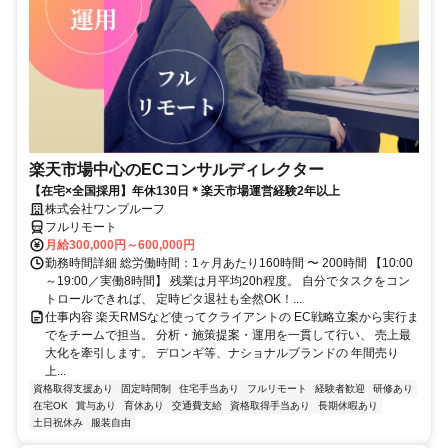
楽天市場中心のECコンサルディレクター
【在宅×全国採用】年休130日＊楽天市場運営経験2年以上
株式会社ワンプルーフ
フルリモート
月給300,000円～600,000円
勤務時間詳細 総労働時間：1ヶ月あたり160時間 〜 200時間 【10:00
～19:00／実働8時間】 残業は月平均20h程度。 自分でタスクをコン
トロールできれば、 定時ピタ退社も全然OK！...
仕事内容 楽天RMSなど使ってクライアントの EC戦略立案から実行ま
でをチームで担当。 分析・施策提案・運用を一貫して行い、 売上最
大化を牽引します。 デロンギ等、ナショナルブランドの 年間売り
上...
資格取得支援あり
固定時間制
住宅手当あり
フルリモート
経験者歓迎
研修あり
在宅OK
賞与あり
育休あり
交通費支給
資格取得手当あり
長期休暇あり
土日祝休み
服装自由