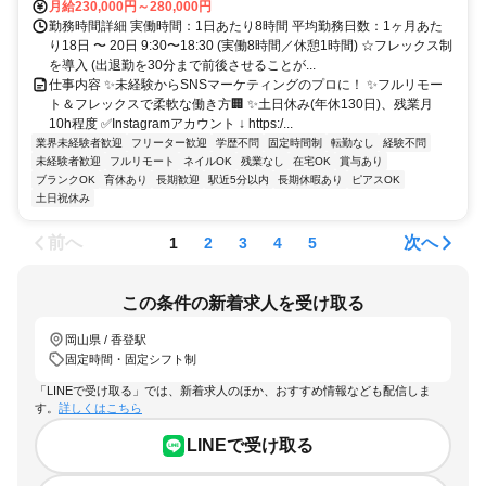
月給230,000円～280,000円
勤務時間詳細 実働時間：1日あたり8時間 平均勤務日数：1ヶ月あた
り18日 〜 20日 9:30〜18:30 (実働8時間／休憩1時間) ☆フレックス制
を導入 (出退勤を30分まで前後させることが...
仕事内容 ✨未経験からSNSマーケティングのプロに！ ✨フルリモー
ト＆フレックスで柔軟な働き方🏢 ✨土日休み(年休130日)、残業月
10h程度 ✅Instagramアカウント ↓ https:/...
業界未経験者歓迎
フリーター歓迎
学歴不問
固定時間制
転勤なし
経験不問
未経験者歓迎
フルリモート
ネイルOK
残業なし
在宅OK
賞与あり
ブランクOK
育休あり
長期歓迎
駅近5分以内
長期休暇あり
ピアスOK
土日祝休み
前へ
次へ
1
2
3
4
5
この条件の新着求人を受け取る
岡山県 / 香登駅
固定時間・固定シフト制
「LINEで受け取る」では、新着求人のほか、おすすめ情報なども配信しま
す。
詳しくはこちら
LINEで受け取る