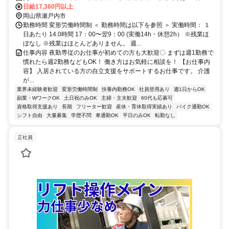
日給17,360円以上
岡山県瀬戸内市
勤務時間 変形労働時間制 ＜ 勤務時間は以下を参照 ＞ 実働時間： １
日あたり 14.0時間 17：00〜翌9：00 (実働14h・休憩2h） ※残業ほ
ぼなし ※残業はほとんどありません。 週...
仕事内容 夜勤専従のお仕事が初めての方も大歓迎〇 まずは週1勤務で
慣れたら週2勤務などもOK！ 働き方はお気軽に相談を！ 【お仕事内
容】 入居されている方の自立支援をサポートするお仕事です。 介護
が...
業界未経験者歓迎
変形労働時間制
扶養内勤務OK
社員登用あり
週1日からOK
副業・WワークOK
土日祝のみOK
主婦・主夫歓迎
60代も応募可
資格取得支援あり
長期
フリーター歓迎
産休・育休取得実績あり
バイク通勤OK
シフト自由
大量募集
学歴不問
車通勤OK
平日のみOK
転勤なし
正社員