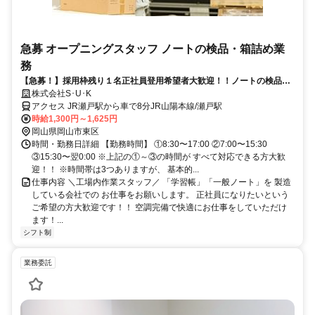
急募 オープニングスタッフ ノートの検品・箱詰め業
務
【急募！】採用枠残り１名正社員登用希望者大歓迎！！ノートの検品・
梱包業務
株式会社S･U･K
アクセス JR瀬戸駅から車で8分JR山陽本線/瀬戸駅
時給1,300円～1,625円
岡山県岡山市東区
時間・勤務日詳細 【勤務時間】 ①8:30〜17:00 ②7:00〜15:30
③15:30〜翌0:00 ※上記の①～③の時間が すべて対応できる方大歓
迎！！ ※時間帯は3つありますが、 基本的...
仕事内容 ＼工場内作業スタッフ／ 「学習帳」「一般ノート」を 製造
している会社での お仕事をお願いします。 正社員になりたいという
ご希望の方大歓迎です！！ 空調完備で快適にお仕事をしていただけ
ます！...
シフト制
業務委託