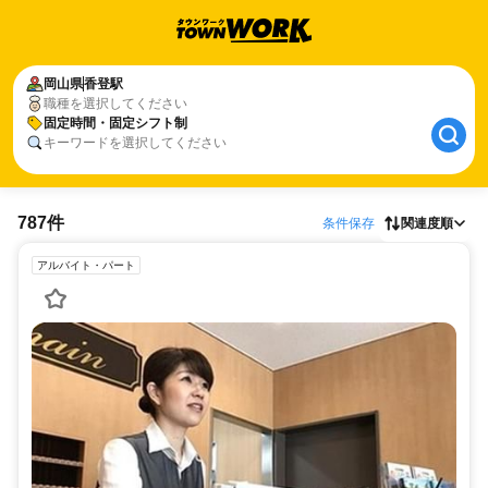
岡山県
香登駅
職種を選択してください
固定時間・固定シフト制
キーワードを選択してください
787件
条件保存
関連度順
アルバイト・パート