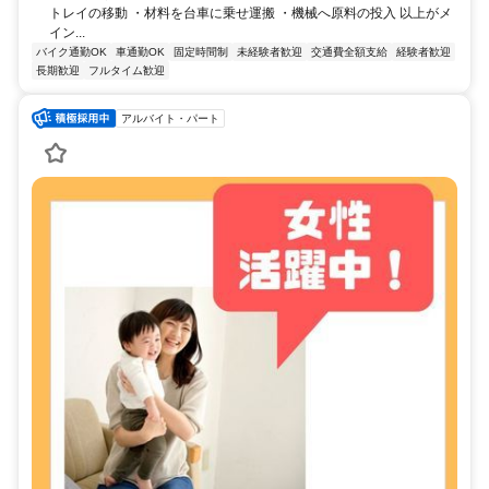
トレイの移動 ・材料を台車に乗せ運搬 ・機械へ原料の投入 以上がメ
イン...
バイク通勤OK
車通勤OK
固定時間制
未経験者歓迎
交通費全額支給
経験者歓迎
長期歓迎
フルタイム歓迎
アルバイト・パート