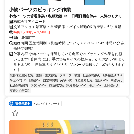
小物パーツのピッキング作業
小物パーツの管理作業！私服勤務OK・日曜日固定休み・人気のモクモク
軽作業【前払い・日払い】
株式会社アイニード
交通アクセス 最寄駅：香登駅 車・バイク通勤OK 香登駅～5分 長船駅
~10分
時給1,200円～1,500円
岡山県備前市
勤務時間 固定時間制 ＜勤務時間について＞ 8:30～17:45 休憩75分 実
働時間8時間
仕事内容 小物パーツを保管している倉庫でのピッキング作業をお願
いします♪ 倉庫内には、手のひらサイズの物から、少し大きい物 よく
見るネジや、自転車のタイヤ状のゴムパーツ等様々なものがあります
♪ 【...
業界未経験者歓迎
主婦・主夫歓迎
フリーター歓迎
社会保険あり
給料前払いOK
学歴不問
即日勤務OK
固定時間制
経験不問
未経験者歓迎
週払いOK
研修あり
社会保険完備
ブランクOK
交通費支給
家庭都合休OK
日払いOK
土日祝休み
友達と応募OK
アルバイト・パート