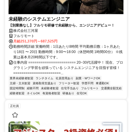
未経験のシステムエンジニア
【別業務なし】フルリモ研修で未経験から、エンジニアデビュー！
株式会社三河屋
フルリモート
月給251,370円～687,525円
勤務時間詳細 実働時間：1日あたり8時間 平均勤務日数：1ヶ月あた
り18日 〜 20日 勤務時間：9:00〜18:00（休憩時間 1時間00分） ※残
業は基本月20時間以下です。
仕事内容 ======================= 20−30代活躍中！ 現在、プロ
グラミング学習を頑張っている システムエンジニアを目指す皆様！
=======================...
業界未経験者歓迎
ランチタイム
社員登用あり
副業・WワークOK
主婦・主夫歓迎
資格取得支援あり
フリーター歓迎
学歴不問
車通勤OK
固定時間制
経験不問
未経験者歓迎
住宅手当あり
フルリモート
交通費全額支給
経験者歓迎
ネイルOK
有資格者歓迎
研修あり
在宅OK
正社員