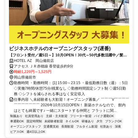
ビジネスホテルのオープニングスタッフ(遅番)
【フロント受付／週5日～】10月OPEN！30代～50代多数活躍中／髪色
自由・ネイルOK！
HOTEL AZ 岡山備前店
アクセス ＪＲ赤穂線 香登徒歩約9分
時給1,220円～1,525円
岡山県備前市
勤務時間 ・勤務時間： [1] 15:00～23:15 ・最低勤務日数（週）：5日
◇実働7時間/休憩75分/残業なし ◇勤務時間固定シフト制 ◇週5日勤
務 ◇シフトを減らされる事はなく安定収入
仕事内容 ＼未経験者も大歓迎！オープニング募集／ ￣￣￣V￣￣￣￣
￣￣￣￣￣￣￣ 2026年10月15日OPEN！ 新築ホテルなので、 館内
はとても綺麗です♪ 一緒にスタートする仲間と フラットに関...
制服あり
社員登用あり
主婦・主夫歓迎
フリーター歓迎
バイク通勤OK
車通勤OK
固定時間制
未経験者歓迎
ネイルOK
研修あり
夕方
ブランクOK
オープニングスタッフ
交通費支給
長期歓迎
フルタイム歓迎
社割あり
深夜
ピアスOK
週4日以上OK