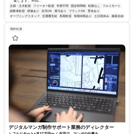
集します。外回...
主婦・主夫歓迎
フリーター歓迎
学歴不問
固定時間制
転勤なし
フルリモート
経験者歓迎
研修あり
在宅OK
賞与あり
ブランクOK
育休あり
オープニングスタッフ
交通費支給
長期歓迎
長期休暇あり
土日祝休み
服装自由
契約社員
デジタルマンガ制作サポート業務のディレクター
＼フルリモート×月27万円〜／ 在宅で、マンガの仕事を。