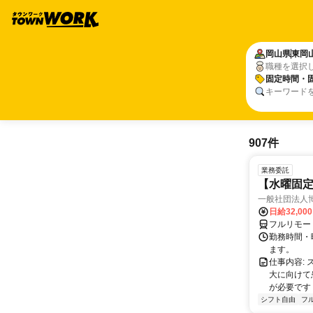
岡山県
東岡
職種を選択
固定時間・
キーワード
907件
業務委託
【水曜固
一般社団法人
日給32,00
フルリモー
勤務時間・曜
ます。
仕事内容:
大に向けて
が必要です！
シフト自由
フ