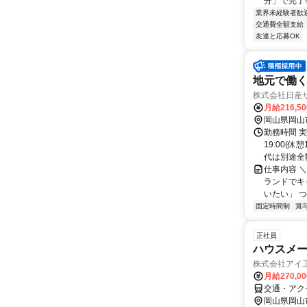
分」で完了!
業界未経験者歓
交通費全額支給
友達と応募OK
地元で働く
株式会社日産サ
月給216,5
岡山県岡山
勤務時間 実
19:00(
代は別途全
仕事内容 ＼
ランドでキ
いたい」 つま
固定時間制
賞
正社員
ハウスメ
株式会社アイ
月給270,0
交通・アク
岡山県岡山