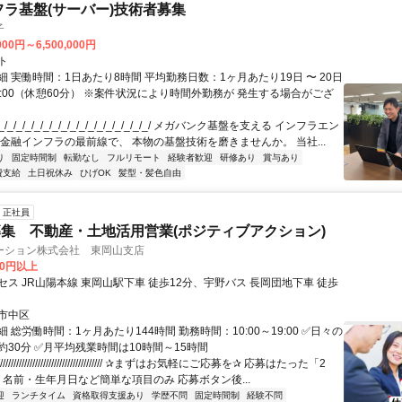
フラ基盤(サーバー)技術者募集
子
000円～6,500,000円
ト
 実働時間：1日あたり8時間 平均勤務日数：1ヶ月あたり19日 〜 20日
18:00（休憩60分） ※案件状況により時間外勤務が 発生する場合がござ
/_/_/_/_/_/_/_/_/_/_/_/_/_/_/_/_/ メガバンク基盤を支える インフラエン
 金融インフラの最前線で、 本物の基盤技術を磨きませんか。 当社...
り
固定時間制
転勤なし
フルリモート
経験者歓迎
研修あり
賞与あり
費支給
土日祝休み
ひげOK
髪型・髪色自由
正社員
集 不動産・土地活用営業(ポジティブアクション)
ーション株式会社 東岡山支店
00円以上
ス JR山陽本線 東岡山駅下車 徒歩12分、宇野バス 長岡団地下車 徒歩
市中区
 総労働時間：1ヶ月あたり144時間 勤務時間：10:00～19:00 ✅日々の
約30分 ✅月平均残業時間は10時間～15時間
///////////////////////////////////// ✰まずはお気軽にご応募を✰ 応募はたった「2
 名前・生年月日など簡単な項目のみ 応募ボタン後...
迎
ランチタイム
資格取得支援あり
学歴不問
固定時間制
経験不問