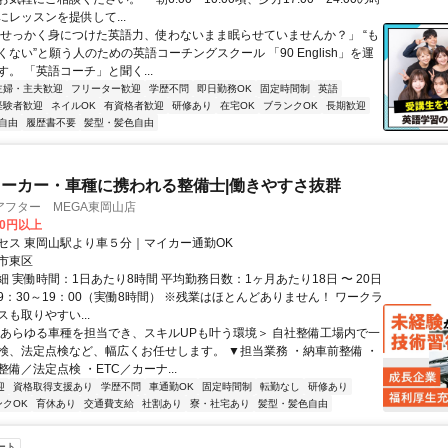
レッスンを提供して...
「せっかく身につけた英語力、使わないまま眠らせていませんか？」 “も
ない”と願う人のための英語コーチングスクール 「90 English」を運
。 「英語コーチ」と聞く...
主婦・主夫歓迎
フリーター歓迎
学歴不問
即日勤務OK
固定時間制
英語
経験者歓迎
ネイルOK
有資格者歓迎
研修あり
在宅OK
ブランクOK
長期歓迎
自由
履歴書不要
髪型・髪色自由
ーカー・車種に携われる整備士|働きやすさ抜群
アフター MEGA東岡山店
00円以上
セス 東岡山駅より車５分｜マイカー通勤OK
市東区
 実働時間：1日あたり8時間 平均勤務日数：1ヶ月あたり18日 〜 20日
9：30～19：00（実働8時間） ※残業はほとんどありません！ ワークラ
も取りやすい...
＜あらゆる車種を担当でき、スキルUPも叶う環境＞ 自社整備工場内で一
検、法定点検など、幅広くお任せします。 ▼担当業務 ・納車前整備 ・
備／法定点検 ・ETC／カーナ...
迎
資格取得支援あり
学歴不問
車通勤OK
固定時間制
転勤なし
研修あり
ンクOK
育休あり
交通費支給
社割あり
寮・社宅あり
髪型・髪色自由
ート