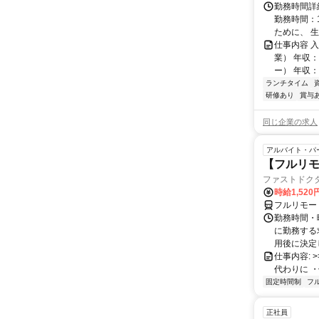
勤務時間詳細
勤務時間：1
ために、 生産
仕事内容 
業） 年収：
ー） 年収：7
ランチタイム
研修あり
賞与
同じ企業の求人
アルバイト・パ
【フルリモ
ファストドク
時給1,52
フルリモー
勤務時間・
に勤務する
用後に決定し
仕事内容: >>
代わりに ・
固定時間制
フ
正社員