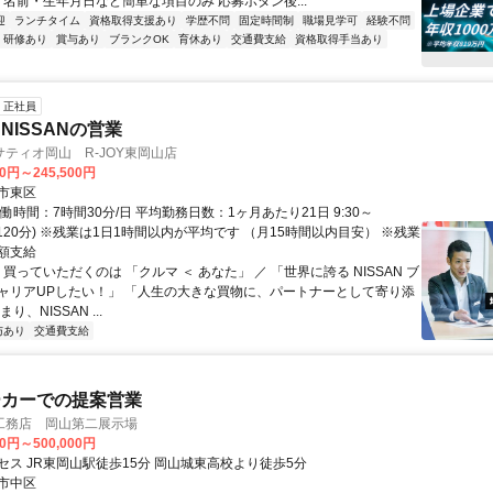
 名前・生年月日など簡単な項目のみ 応募ボタン後...
迎
ランチタイム
資格取得支援あり
学歴不問
固定時間制
職場見学可
経験不問
研修あり
賞与あり
ブランクOK
育休あり
交通費支給
資格取得手当あり
正社員
NISSANの営業
ティオ岡山 R-JOY東岡山店
00円～245,500円
市東区
働時間：7時間30分/日 平均勤務日数：1ヶ月あたり21日 9:30～
休憩120分) ※残業は1日1時間以内が平均です （月15時間以内目安） ※残業
額支給
 買っていただくのは 「クルマ ＜ あなた」 ／ 「世界に誇る NISSAN ブ
ャリアUPしたい！」 「人生の大きな買物に、パートナーとして寄り添
り、NISSAN ...
与あり
交通費支給
ーカーでの提案営業
工務店 岡山第二展示場
00円～500,000円
セス JR東岡山駅徒歩15分 岡山城東高校より徒歩5分
市中区