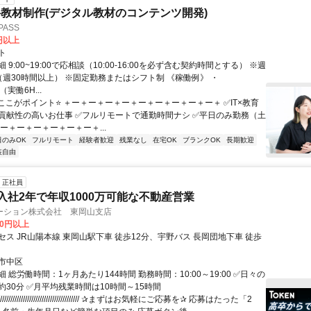
教材制作(デジタル教材のコンテンツ開発)
ASS
0円以上
ト
 9:00~19:00で応相談（10:00-16:00を必ず含む契約時間とする） ※週
（週30時間以上） ※固定勤務またはシフト制 《稼働例》 ・
0（実働6H...
⭐ここがポイント⭐ ＋ー＋ー＋ー＋ー＋ー＋ー＋ー＋ー＋ー＋ ✅IT×教育
貢献性の高いお仕事 ✅フルリモートで通勤時間ナシ ✅平日のみ勤務（土
ー＋ー＋ー＋ー＋ー＋ー＋...
日のみOK
フルリモート
経験者歓迎
残業なし
在宅OK
ブランクOK
長期歓迎
装自由
正社員
)入社2年で年収1000万可能な不動産営業
ーション株式会社 東岡山支店
00円以上
ス JR山陽本線 東岡山駅下車 徒歩12分、宇野バス 長岡団地下車 徒歩
市中区
 総労働時間：1ヶ月あたり144時間 勤務時間：10:00～19:00 ✅日々の
約30分 ✅月平均残業時間は10時間～15時間
///////////////////////////////////// ✰まずはお気軽にご応募を✰ 応募はたった「2