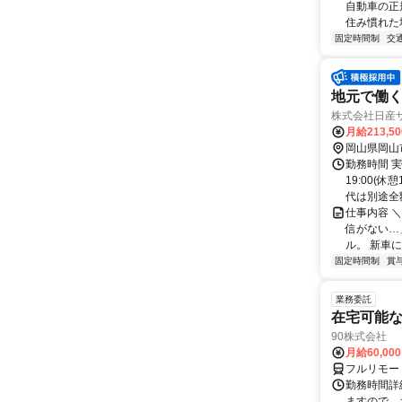
自動車の正
住み慣れた地
固定時間制
交
地元で働く
株式会社日産サ
月給213,5
岡山県岡山
勤務時間 実
19:00(
代は別途全
仕事内容 
信がない…
ル。 新車に
固定時間制
賞
業務委託
在宅可能
90株式会社
月給60,00
フルリモー
勤務時間詳
ますので、お