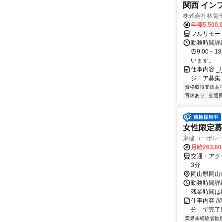
関西 イン
株式会社林電
年俸5,500,
フルリモー
勤務時間詳細
⏰9:00～
います。
仕事内容 _/_
ジニア募集
資格取得支援あ
育休あり
交通
女性限定募
東建コーポレ
月給263,0
交通・アクセ
3分
岡山県岡山
勤務時間詳細
残業時間は
仕事内容 /////
分」で完了!
業界未経験者歓