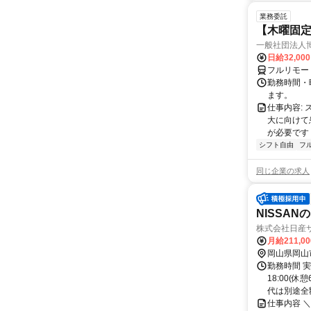
業務委託
【木曜固
一般社団法人
日給32,00
フルリモー
勤務時間・曜
ます。
仕事内容:
大に向けて
が必要です！
シフト自由
フ
同じ企業の求人
NISSA
株式会社日産サ
月給211,0
岡山県岡山
勤務時間 実
18:00(
代は別途全
仕事内容 