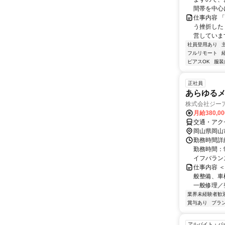
間帯を中心に
仕事内容 
う挫折したく
営しています
社員登用あり
フルリモート
ピアスOK
服装
正社員
あらゆるメ
株式会社ジー
月給380,0
交通・アク
岡山県岡山
勤務時間詳細
勤務時間：
イフバランス
仕事内容 
般整備、車
一般修理／整
業界未経験者歓
賞与あり
ブラ
アルバイト・パ