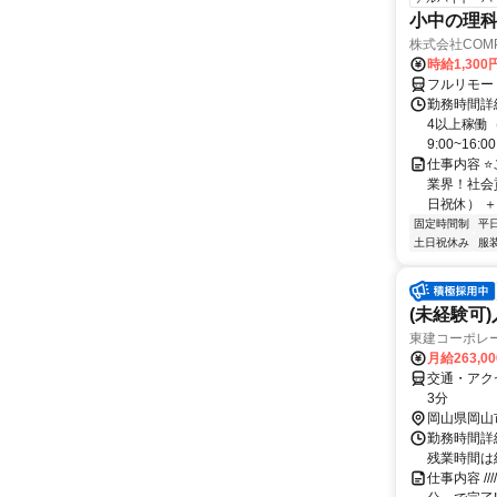
小中の理科
株式会社COMP
時給1,30
フルリモー
勤務時間詳細
4以上稼働
9:00~16:0
仕事内容 
業界！社会
日祝休） ＋
固定時間制
平
土日祝休み
服
(未経験可
東建コーポレ
月給263,0
交通・アクセ
3分
岡山県岡山
勤務時間詳細
残業時間は
仕事内容 /////