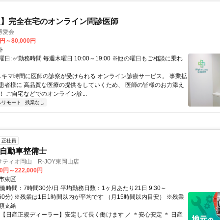
定】完全在宅のオンライン問診医師
博愛会
0円～80,000円
ト
日: ✅勤務時間 毎週木曜日 10:00～19:00 ※他の曜日もご相談に乗れ
 スキマ時間に医師の診察が受けられる オンライン診療サービス。 事業拡
患者様に 高品質な医療の提供をしていくため、 医師の皆様のお力添え
 ご自宅などでのオンライン診...
ルリモート
残業なし
正社員
Nの自動車整備士
ティオ岡山 R-JOY東岡山店
00円～222,000円
市東区
働時間：7時間30分/日 平均勤務日数：1ヶ月あたり21日 9:30～
休憩60分) ※残業は1日1時間以内が平均です （月15時間以内目安） ※残業
額支給
＼【日産正規ディーラー】安定して長く働けます ／ ＊安心安定 ＊ 日産