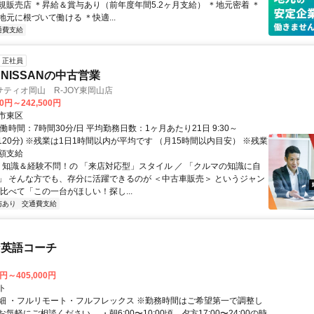
規販売店 ＊昇給＆賞与あり（前年度年間5.2ヶ月支給） ＊地元密着 ＊
元に根づいて働ける ＊快適...
通費支給
正社員
NISSANの中古営業
ティオ岡山 R-JOY東岡山店
00円～242,500円
市東区
働時間：7時間30分/日 平均勤務日数：1ヶ月あたり21日 9:30～
休憩120分) ※残業は1日1時間以内が平均です （月15時間以内目安） ※残業
額支給
＼ 知識＆経験不問！の 「来店対応型」スタイル ／ 「クルマの知識に自
」 そんな方でも、存分に活躍できるのが ＜中古車販売＞ というジャン
比べて「この一台がほしい！探し...
与あり
交通費支給
な英語コーチ
0円～405,000円
ト
細 ・フルリモート・フルフレックス ※勤務時間はご希望第一で調整し
気軽にご相談ください。 ・朝6:00〜10:00頃、夕方17:00〜24:00の時