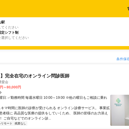
山駅
してください
固定シフト制
を選択してください
条件保
定】完全在宅のオンライン問診医師
博愛会
0円～80,000円
ト
日: ✅勤務時間 毎週水曜日 10:00～19:00 ※他の曜日もご相談に乗れ
 スキマ時間に医師の診察が受けられる オンライン診療サービス。 事業拡
患者様に 高品質な医療の提供をしていくため、 医師の皆様のお力添え
 ご自宅などでのオンライン診...
ルリモート
残業なし