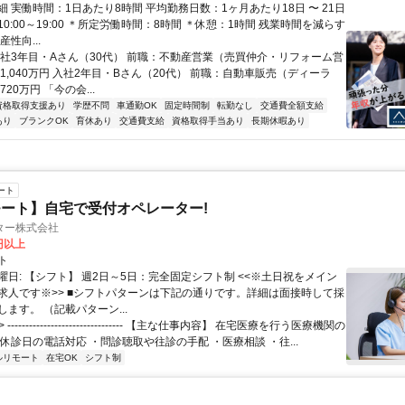
 実働時間：1日あたり8時間 平均勤務日数：1ヶ月あたり18日 〜 21日
0:00～19:00 ＊所定労働時間：8時間 ＊休憩：1時間 残業時間を減らす
性向...
入社3年目・Aさん（30代） 前職：不動産営業（売買仲介・リフォーム営
1,040万円 入社2年目・Bさん（20代） 前職：自動車販売（ディーラ
20万円 「今の会...
資格取得支援あり
学歴不問
車通勤OK
固定時間制
転勤なし
交通費全額支給
あり
ブランクOK
育休あり
交通費支給
資格取得手当あり
長期休暇あり
ート
ート】自宅で受付オペレーター!
ター株式会社
0円以上
ト
曜日: 【シフト】 週2日～5日：完全固定シフト制 <<※土日祝をメイン
求人です※>> ■シフトパターンは下記の通りです。詳細は面接時して採
ます。 （記載パターン...
 -------------------------------- 【主な仕事内容】 在宅医療を行う医療機関の
休診日の電話対応 ・問診聴取や往診の手配 ・医療相談 ・往...
ルリモート
在宅OK
シフト制