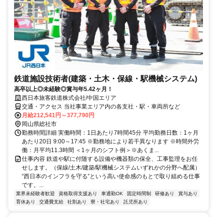
鉄道施設技術者(建築・土木・保線・駅機械システム)
高卒以上◎未経験◎賞与年5.42ヶ月！
西日本旅客鉄道株式会社/中国エリア
交通・アクセス 当社事業エリア内の各支社・駅・車両所など
月給212,541円～377,790円
岡山県総社市
勤務時間詳細 実働時間：1日あたり7時間45分 平均勤務日数：1ヶ月
あたり20日 9:00～17:45 ※勤務地により若干異なります ※時間外労
働：月平均11.3時間 ＜1ヶ月のシフト例＞※あくま...
仕事内容 鉄道や駅に付随する設備や機器類の保全、工事監理をお任
せします。（保線/土木/建築/駅機械システムいずれかの分野へ配属）
“西日本のインフラを守る”という高い使命感のもとで取り組める仕事
です。...
業界未経験者歓迎
資格取得支援あり
車通勤OK
固定時間制
研修あり
賞与あり
育休あり
交通費支給
社割あり
寮・社宅あり
託児所あり