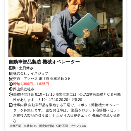
自動車部品製造 機械オペレーター
昼勤・土日休み
株式会社ナイスジョブ
交通・アクセス 総社市 ※車通勤ＯＫ
時給1,300円～1,625円
岡山県総社市
勤務時間詳細 8:10～17:10 ※繁忙期には下記の2交替勤務となる可能
性があります。 8:10～17:10 20:20～翌5:20
仕事内容 自動車部品を製造する工場で、ロボット溶接機のオペレー
ターを募集します。 主なお仕事は、 製品をロボット溶接機へセット
溶接後の製品の取り出し 仕上がりの目視チェック 機械の簡単な操作
な...
学歴不問
車通勤OK
固定時間制
経験不問
ブランクOK