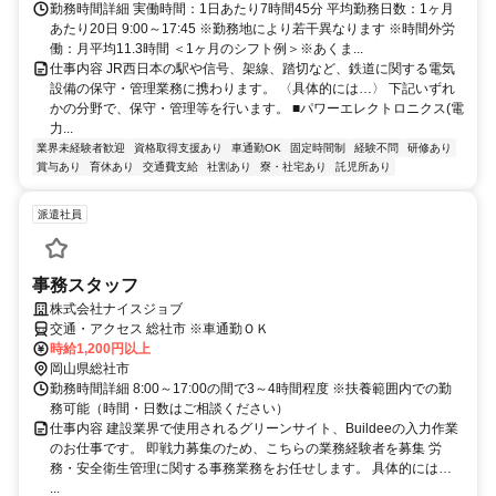
勤務時間詳細 実働時間：1日あたり7時間45分 平均勤務日数：1ヶ月
あたり20日 9:00～17:45 ※勤務地により若干異なります ※時間外労
働：月平均11.3時間 ＜1ヶ月のシフト例＞※あくま...
仕事内容 JR西日本の駅や信号、架線、踏切など、鉄道に関する電気
設備の保守・管理業務に携わります。 〈具体的には…〉 下記いずれ
かの分野で、保守・管理等を行います。 ■パワーエレクトロニクス(電
力...
業界未経験者歓迎
資格取得支援あり
車通勤OK
固定時間制
経験不問
研修あり
賞与あり
育休あり
交通費支給
社割あり
寮・社宅あり
託児所あり
派遣社員
事務スタッフ
株式会社ナイスジョブ
交通・アクセス 総社市 ※車通勤ＯＫ
時給1,200円以上
岡山県総社市
勤務時間詳細 8:00～17:00の間で3～4時間程度 ※扶養範囲内での勤
務可能（時間・日数はご相談ください）
仕事内容 建設業界で使用されるグリーンサイト、Buildeeの入力作業
のお仕事です。 即戦力募集のため、こちらの業務経験者を募集 労
務・安全衛生管理に関する事務業務をお任せします。 具体的には…
...