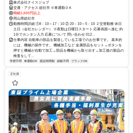
株式会社ナイスジョブ
交通・アクセス 総社市 ※車通勤ＯＫ
時給1,600円以上
岡山県総社市
勤務時間詳細 ①8：10～17：10 ② 20：10～5：10 ２交替勤務 休日
土日（会社カレンダー） ※夜勤は日曜日スタート 応募画面へ進む 約
1分でカンタン入力 応募について 問い合わせ 012...
仕事内容 自動車の部品を製造している工場でのお仕事です。 基本的
には、機械の操作です。 機械加工など 金属部品をセット→ボタンを
押すと機械が自動で加工→部品を機械から取り出す→加工後の製品の
検査をして...
学歴不問
車通勤OK
固定時間制
経験不問
ブランクOK
正社員