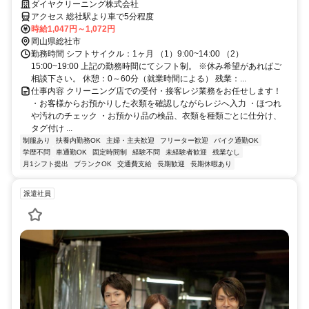
ダイヤクリーニング株式会社
アクセス 総社駅より車で5分程度
時給1,047円～1,072円
岡山県総社市
勤務時間 シフトサイクル：1ヶ月 （1）9:00~14:00 （2）
15:00~19:00 上記の勤務時間にてシフト制。 ※休み希望があればご
相談下さい。 休憩：0～60分（就業時間による） 残業：...
仕事内容 クリーニング店での受付・接客レジ業務をお任せします！
・お客様からお預かりした衣類を確認しながらレジへ入力 ・ほつれ
や汚れのチェック ・お預かり品の検品、衣類を種類ごとに仕分け、
タグ付け ...
制服あり
扶養内勤務OK
主婦・主夫歓迎
フリーター歓迎
バイク通勤OK
学歴不問
車通勤OK
固定時間制
経験不問
未経験者歓迎
残業なし
月1シフト提出
ブランクOK
交通費支給
長期歓迎
長期休暇あり
派遣社員