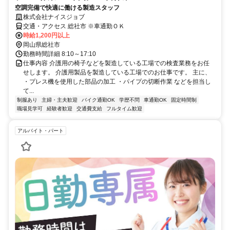
空調完備で快適に働ける製造スタッフ
株式会社ナイスジョブ
交通・アクセス 総社市 ※車通勤ＯＫ
時給1,200円以上
岡山県総社市
勤務時間詳細 8:10～17:10
仕事内容 介護用の椅子などを製造している工場での検査業務をお任
せします。 介護用製品を製造している工場でのお仕事です。 主に、
・プレス機を使用した部品の加工 ・パイプの切断作業 などを担当し
て...
制服あり
主婦・主夫歓迎
バイク通勤OK
学歴不問
車通勤OK
固定時間制
職場見学可
経験者歓迎
交通費支給
フルタイム歓迎
アルバイト・パート