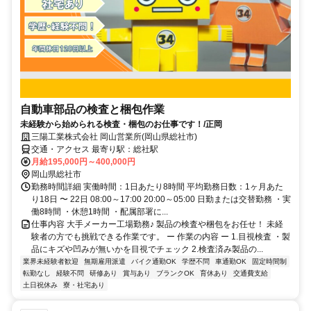
自動車部品の検査と梱包作業
未経験から始められる検査・梱包のお仕事です！/正岡
三陽工業株式会社 岡山営業所(岡山県総社市)
交通・アクセス 最寄り駅：総社駅
月給195,000円～400,000円
岡山県総社市
勤務時間詳細 実働時間：1日あたり8時間 平均勤務日数：1ヶ月あた
り18日 〜 22日 08:00～17:00 20:00～05:00 日勤または交替勤務 ・実
働8時間 ・休憩1時間 ・配属部署に...
仕事内容 大手メーカー工場勤務♪ 製品の検査や梱包をお任せ！ 未経
験者の方でも挑戦できる作業です。 ー 作業の内容 ー 1.目視検査 ・製
品にキズや凹みが無いかを目視でチェック 2.検査済み製品の...
業界未経験者歓迎
無期雇用派遣
バイク通勤OK
学歴不問
車通勤OK
固定時間制
転勤なし
経験不問
研修あり
賞与あり
ブランクOK
育休あり
交通費支給
土日祝休み
寮・社宅あり