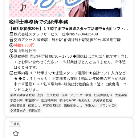
税理士事務所での経理事務
【総社駅徒歩20分】１７時半まで★派遣スタッフ活躍中★会計ソフト入
力など★
株式会社スタッフサービス 仕事No/72-04425438
交通アクセス 最寄駅：総社駅 伯備線総社駅徒歩20分 車通勤可能
時給1,350円
岡山県総社市
勤務時間 固定時間制 08:30～17:30 ◆開始日はご相談可能です！詳し
くはお問い合わせください！ ※残業はほとんどありません。※休憩
は６０分です。
仕事内容 １７時半まで★派遣スタッフ活躍中★会計ソフト入力など
★ ◆ＯＪＴしっかり！同業務者も在籍！幅広い年齢層の方々が活躍
中☆車通勤ＯＫ！駐車場無料♪服装は比較的自由！近くに飲食店・コ
ンビニありま...
業界未経験者歓迎
主婦・主夫歓迎
長期
フリーター歓迎
社会保険あり
大量募集
学歴不問
車通勤OK
固定時間制
平日のみOK
転勤なし
未経験者歓迎
経験者歓迎
残業なし
有資格者歓迎
職種変更なし
研修あり
ブランクOK
交通費支給
長期歓迎
正社員