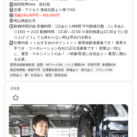
個別指導Axis 総社校
交通・アクセス 東総社駅より車で4分
月給240,000円～350,000円
岡山県総社市
勤務時間詳細 実働時間：1日あたり8時間 平均勤務日数：1ヶ月あた
り18日 〜 21日 勤務時間：13:30～22:00 ※原則残業は22:30までに切
り上げ どうしても終わらない時は早めの出勤を ...
仕事内容 ＝＝おすすめのポイント＝＝ 業界経験者募集です！ 業界大
手ワオ・コーポレーション自社の正社員募集です！ 授業は一切な
し、運営・マネジメントのみ！ ＜研修/育成に自信あり＞ 教育に携わ
る企業...
業界未経験者歓迎
副業・WワークOK
バイク通勤OK
学歴不問
車通勤OK
固定時間制
経験不問
交通費全額支給
研修あり
賞与あり
ブランクOK
社割あり
寮・社宅あり
髪型・髪色自由
正社員