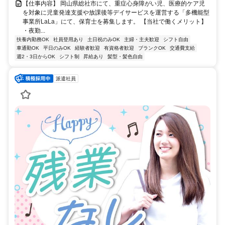
【仕事内容】 岡山県総社市にて、重症心身障がい児、医療的ケア児
を対象に児童発達支援や放課後等デイサービスを運営する「多機能型
事業所LaLa」にて、保育士を募集します。 【当社で働くメリット】
・夜勤...
扶養内勤務OK
社員登用あり
土日祝のみOK
主婦・主夫歓迎
シフト自由
車通勤OK
平日のみOK
経験者歓迎
有資格者歓迎
ブランクOK
交通費支給
週2・3日からOK
シフト制
昇給あり
髪型・髪色自由
派遣社員