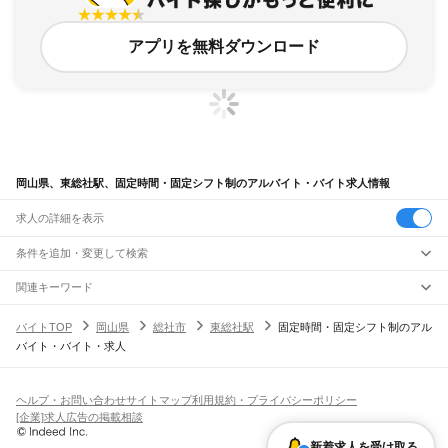
アプリを無料ダウンロード
岡山県、東総社駅、固定時間・固定シフト制のアルバイト・バイト求人情報
求人の詳細を表示
条件を追加・変更して検索
市区町村を追加・変更
関連キーワード
完全在宅ワーク 全国
シール貼り 在宅
現在地周辺
ガチャガチャ
犬カフェ
岡山県
駅を追加・変更
バイトTOP
岡山県
総社市
東総社駅
固定時間・固定シフト制のアル
岡山県
すべて
バイト・バイト・求人
岡山市
すべて
職種を追加・変更
JR山陽本線(姫路～岡山)
北区
中区
東区
南区
三石駅
吉永駅
和気駅
熊山駅
万富駅
瀬戸駅
上道駅
東岡山駅
高島駅
西川原駅
岡山駅
飲食・フードサービス
倉敷市
津山市
玉野市
笠岡市
井原市
総社市
高梁市
新見市
備前市
瀬戸内市
赤磐市
特徴を追加・変更
飲食・フードサービス
すべて
ヘルプ・お問い合わせ
サイトマップ
利用規約・プライバシーポリシー
JR山陽本線(岡山～三原)
真庭市
美作市
浅口市
和気郡
都窪郡
浅口郡
小田郡
真庭郡
苫田郡
勝田郡
英田郡
ホールスタッフ
キッチンスタッフ
皿洗い・洗い場
精肉・鮮魚加工
給食調理
人気
[企業]求人広告の掲載相談
岡山駅
北長瀬駅
庭瀬駅
中庄駅
倉敷駅
西阿知駅
新倉敷駅
金光駅
鴨方駅
里庄駅
笠岡駅
久米郡
加賀郡
雇用形態を追加・変更
パン屋（ベーカリー）
フードカウンター販売員
バー（BAR）・バーテンダー
日払いOK
高校生歓迎
学生歓迎
深夜の仕事
髪型・髪色自由
ひげOK
ネイルOK
飲食店補助（開店・閉店準備）
飲食店（店長・マネージャー）
新着求人を受け取る
JR赤穂線