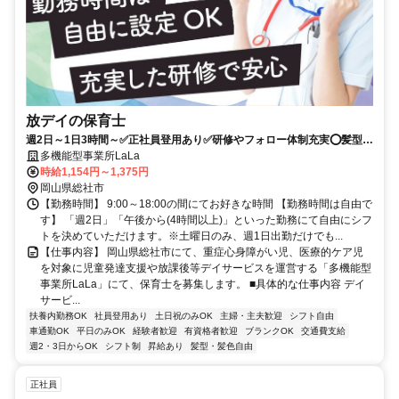
放デイの保育士
週2日～1日3時間～✅正社員登用あり✅研修やフォロー体制充実⭕️髪型・
髪色自由✅希望どおり休めます 【お電話でのご連絡もお待ちしていま
多機能型事業所LaLa
時給1,154円～1,375円
す】 0866-95-2373
岡山県総社市
【勤務時間】 9:00～18:00の間にてお好きな時間 【勤務時間は自由で
す】 「週2日」「午後から(4時間以上)」といった勤務にて自由にシフ
トを決めていただけます。※土曜日のみ、週1日出勤だけでも...
【仕事内容】 岡山県総社市にて、重症心身障がい児、医療的ケア児
を対象に児童発達支援や放課後等デイサービスを運営する「多機能型
事業所LaLa」にて、保育士を募集します。 ■具体的な仕事内容 デイ
サービ...
扶養内勤務OK
社員登用あり
土日祝のみOK
主婦・主夫歓迎
シフト自由
車通勤OK
平日のみOK
経験者歓迎
有資格者歓迎
ブランクOK
交通費支給
週2・3日からOK
シフト制
昇給あり
髪型・髪色自由
正社員