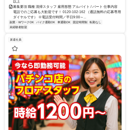
以上
募集要項 職種 清掃スタッフ 雇用形態 アルバイト / パート 仕事内容
電話でのご応募も大歓迎です！ 0120-102-162 （通話無料の応募専用
ダイヤルです） ※電話受付時間／平日9:00～...
副業・WワークOK
バイク通勤OK
車通勤OK
固定時間制
転勤なし
未経験者歓迎
派遣社員