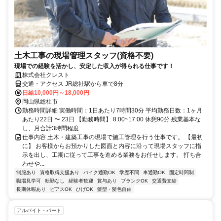
土木工事の現場管理スタッフ(資格不要)
現場での経験を活かし、安定した収入が得られる仕事です！
株式会社クレスト
交通・アクセス JR総社駅から車で8分
日給10,000円～18,000円
岡山県総社市
勤務時間詳細 実働時間：1日あたり7時間30分 平均勤務日数：1ヶ月
あたり22日 〜 23日 【勤務時間】 8:00~17:00 休憩90分 残業基本な
し、月合計3時間程度
仕事内容 土木・建築工事の現場で施工管理を行う仕事です。 【最初
に】 お客様からお預かりした図面と内容に沿って現場スタッフに指
示を出し、工期に従って工事を進める業務をお任せします。 打ち合
わせや...
制服あり
資格取得支援あり
バイク通勤OK
学歴不問
車通勤OK
固定時間制
職場見学可
転勤なし
経験者歓迎
賞与あり
ブランクOK
交通費支給
長期休暇あり
ピアスOK
ひげOK
髪型・髪色自由
アルバイト・パート