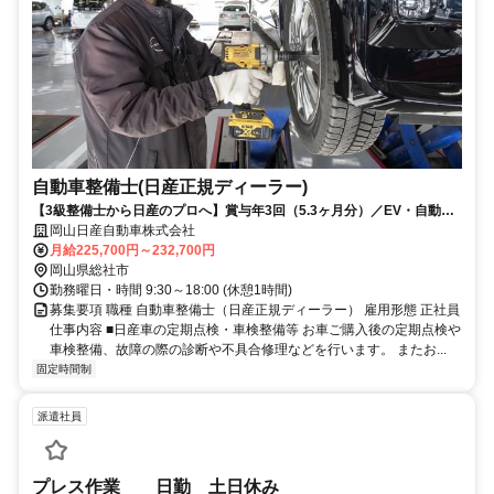
自動車整備士(日産正規ディーラー)
【3級整備士から日産のプロへ】賞与年3回（5.3ヶ月分）／EV・自動運
転など最先端技術に触れる環境
岡山日産自動車株式会社
月給225,700円～232,700円
岡山県総社市
勤務曜日・時間 9:30～18:00 (休憩1時間)
募集要項 職種 自動車整備士（日産正規ディーラー） 雇用形態 正社員
仕事内容 ■日産車の定期点検・車検整備等 お車ご購入後の定期点検や
車検整備、故障の際の診断や不具合修理などを行います。 またお...
固定時間制
派遣社員
プレス作業 日勤 土日休み