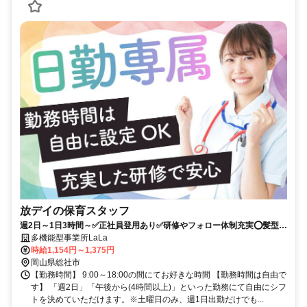
放デイの保育スタッフ
週2日～1日3時間～✅正社員登用あり✅研修やフォロー体制充実⭕️髪型・
髪色自由✅希望どおり休めます 【お電話でのご連絡もお待ちしていま
多機能型事業所LaLa
す】 0866-95-2373
時給1,154円～1,375円
岡山県総社市
【勤務時間】 9:00～18:00の間にてお好きな時間 【勤務時間は自由で
す】 「週2日」「午後から(4時間以上)」といった勤務にて自由にシフ
トを決めていただけます。※土曜日のみ、週1日出勤だけでも...