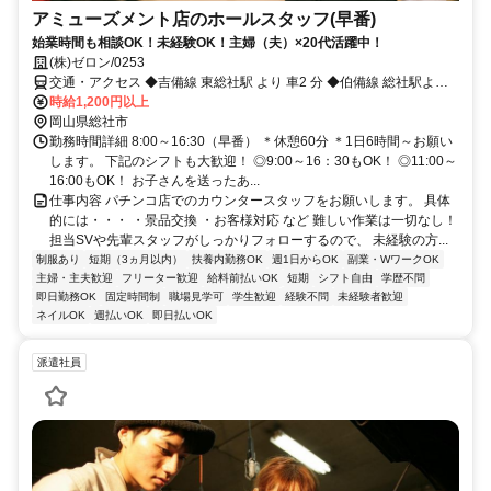
アミューズメント店のホールスタッフ(早番)
始業時間も相談OK！未経験OK！主婦（夫）×20代活躍中！
(株)ゼロン/0253
交通・アクセス ◆吉備線 東総社駅 より 車2 分 ◆伯備線 総社駅より
車で7分 ◆山陽本線 倉敷駅より車で21分
時給1,200円以上
岡山県総社市
勤務時間詳細 8:00～16:30（早番） ＊休憩60分 ＊1日6時間～お願い
します。 下記のシフトも大歓迎！ ◎9:00～16：30もOK！ ◎11:00～
16:00もOK！ お子さんを送ったあ...
仕事内容 パチンコ店でのカウンタースタッフをお願いします。 具体
的には・・・ ・景品交換 ・お客様対応 など 難しい作業は一切なし！
担当SVや先輩スタッフがしっかりフォローするので、 未経験の方...
制服あり
短期（3ヵ月以内）
扶養内勤務OK
週1日からOK
副業・WワークOK
主婦・主夫歓迎
フリーター歓迎
給料前払いOK
短期
シフト自由
学歴不問
即日勤務OK
固定時間制
職場見学可
学生歓迎
経験不問
未経験者歓迎
ネイルOK
週払いOK
即日払いOK
派遣社員