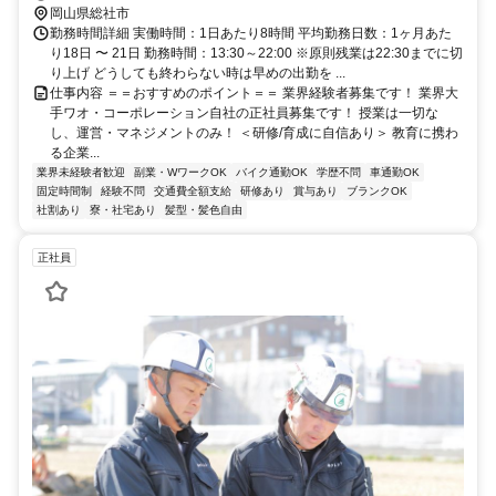
岡山県総社市
勤務時間詳細 実働時間：1日あたり8時間 平均勤務日数：1ヶ月あた
り18日 〜 21日 勤務時間：13:30～22:00 ※原則残業は22:30までに切
り上げ どうしても終わらない時は早めの出勤を ...
仕事内容 ＝＝おすすめのポイント＝＝ 業界経験者募集です！ 業界大
手ワオ・コーポレーション自社の正社員募集です！ 授業は一切な
し、運営・マネジメントのみ！ ＜研修/育成に自信あり＞ 教育に携わ
る企業...
業界未経験者歓迎
副業・WワークOK
バイク通勤OK
学歴不問
車通勤OK
固定時間制
経験不問
交通費全額支給
研修あり
賞与あり
ブランクOK
社割あり
寮・社宅あり
髪型・髪色自由
正社員