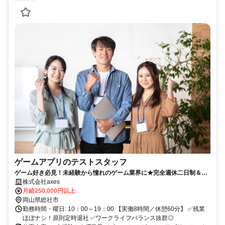
ゲームアプリのテストスタッフ
ゲーム好き必見！未経験から憧れのゲーム業界に★完全週休二日制＆残
業ほぼナシ◎
株式会社axes
月給250,000円以上
岡山県総社市
勤務時間・曜日: 10：00～19：00 【実働8時間／休憩60分】 ✅残業
ほぼナシ！原則定時退社 ✅ワークライフバランス抜群◎