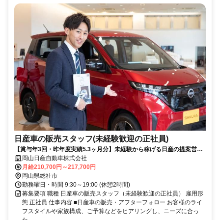
日産車の販売スタッフ(未経験歓迎の正社員)
【賞与年3回・昨年度実績5.3ヶ月分】未経験から稼げる日産の提案営
業！年間休日113日・週休2日制
岡山日産自動車株式会社
月給210,700円～217,700円
岡山県総社市
勤務曜日・時間 9:30～19:00 (休憩2時間)
募集要項 職種 日産車の販売スタッフ（未経験歓迎の正社員） 雇用形
態 正社員 仕事内容 ■日産車の販売・アフターフォロー お客様のライ
フスタイルや家族構成、ご予算などをヒアリングし、ニーズに合っ