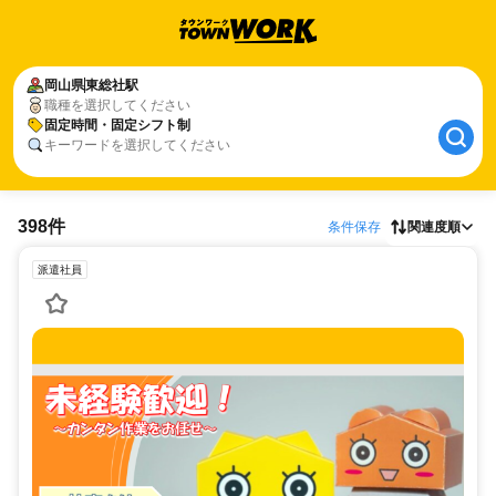
岡山県
東総社駅
職種を選択してください
固定時間・固定シフト制
キーワードを選択してください
398件
条件保存
関連度順
派遣社員