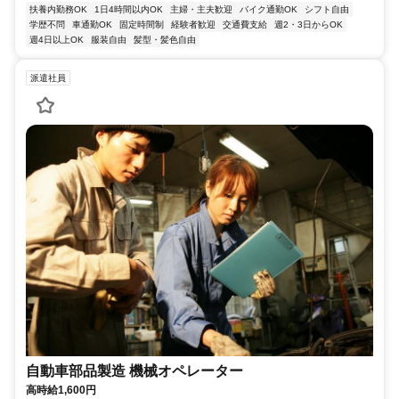
扶養内勤務OK
1日4時間以内OK
主婦・主夫歓迎
バイク通勤OK
シフト自由
学歴不問
車通勤OK
固定時間制
経験者歓迎
交通費支給
週2・3日からOK
週4日以上OK
服装自由
髪型・髪色自由
派遣社員
自動車部品製造 機械オペレーター
高時給1,600円