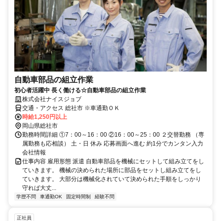
自動車部品の組立作業
初心者活躍中 長く働ける☆自動車部品の組立作業
株式会社ナイスジョブ
交通・アクセス 総社市 ※車通勤ＯＫ
時給1,250円以上
岡山県総社市
勤務時間詳細 ①7：00～16：00 ②16：00～25：00 ２交替勤務 （専
属勤務も応相談） 土・日 休み 応募画面へ進む 約1分でカンタン入力
会社情報
仕事内容 雇用形態 派遣 自動車部品を機械にセットして組み立てをし
ていきます。 機械の決められた場所に部品をセットし組み立てをし
ていきます。 大部分は機械化されていて決められた手順をしっかり
守れば大丈...
学歴不問
車通勤OK
固定時間制
経験不問
正社員