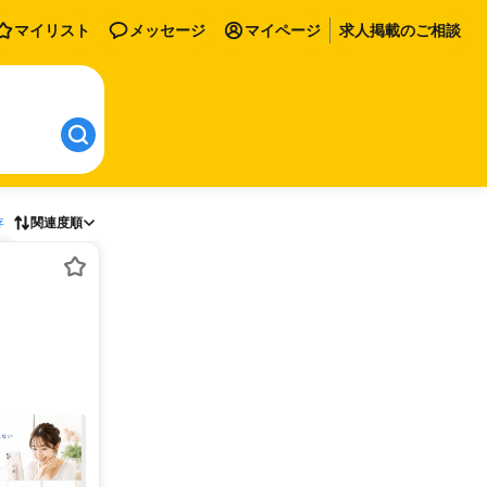
マイリスト
メッセージ
マイページ
求人掲載のご相談
存
関連度順