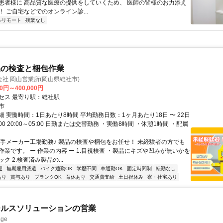
患者様に 高品質な医療の提供をしていくため、 医師の皆様のお力添え
 ご自宅などでのオンライン診...
ルリモート
残業なし
品の検査と梱包作業
社 岡山営業所(岡山県総社市)
00円～400,000円
セス 最寄り駅：総社駅
市
 実働時間：1日あたり8時間 平均勤務日数：1ヶ月あたり18日 〜 22日
7:00 20:00～05:00 日勤または交替勤務 ・実働8時間 ・休憩1時間 ・配属
大手メーカー工場勤務♪ 製品の検査や梱包をお任せ！ 未経験者の方でも
作業です。 ー 作業の内容 ー 1.目視検査 ・製品にキズや凹みが無いかを
ク 2.検査済み製品の...
迎
無期雇用派遣
バイク通勤OK
学歴不問
車通勤OK
固定時間制
転勤なし
あり
賞与あり
ブランクOK
育休あり
交通費支給
土日祝休み
寮・社宅あり
ールスソリューションの営業
ge