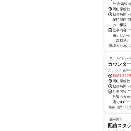
岡山県総社
勤務時間・曜
記時間内で
のご相談...
仕事内容:
由』だから
『高時給』『
週1日からOK
アルバイト・パ
カウンター
スナック 夜螢
時給1,300
岡山県総社
勤務時間・曜
仕事内容: 
常連の方が
店です(*^^
急募
週2・3日
業務委託
配信スタッ