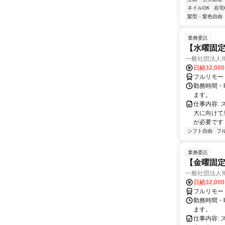
ネイルOK
在宅
髪型・髪色自由
業務委託
【水曜固
一般社団法人
日給32,00
フルリモー
勤務時間・曜
ます。
仕事内容:
大に向けて
が必要です！
シフト自由
フ
業務委託
【金曜固
一般社団法人
日給32,00
フルリモー
勤務時間・曜
ます。
仕事内容: