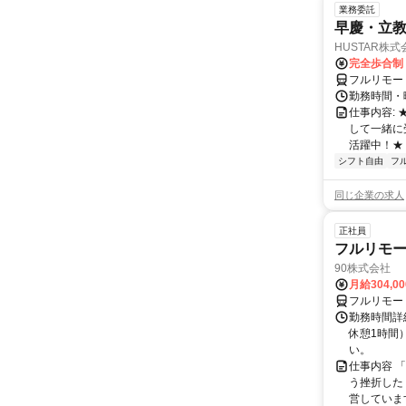
業務委託
早慶・立教
HUSTAR株式
完全歩合制
フルリモー
勤務時間・曜
仕事内容:
して一緒に
活躍中！★
シフト自由
フ
同じ企業の求人
正社員
フルリモ
90株式会社
月給304,0
フルリモー
勤務時間詳
休憩1時間
い。
仕事内容 
う挫折したく
営しています