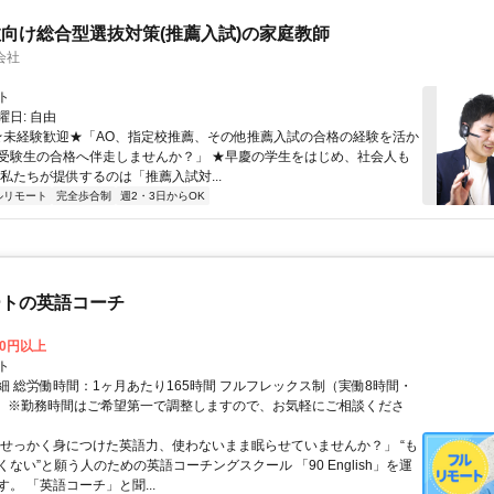
向け総合型選抜対策(推薦入試)の家庭教師
会社
ト
日: 自由
 ★未経験歓迎★「AO、指定校推薦、その他推薦入試の合格の経験を活か
受験生の合格へ伴走しませんか？」 ★早慶の学生をはじめ、社会人も
 私たちが提供するのは「推薦入試対...
ルリモート
完全歩合制
週2・3日からOK
ートの英語コーチ
00円以上
ト
細 総労働時間：1ヶ月あたり165時間 フルフレックス制（実働8時間・
） ※勤務時間はご希望第一で調整しますので、お気軽にご相談くださ
「せっかく身につけた英語力、使わないまま眠らせていませんか？」 “も
ない”と願う人のための英語コーチングスクール 「90 English」を運
。 「英語コーチ」と聞...