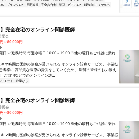
OK
ブランクOK
長期歓迎
完全歩合制
単発
ピアスOK
服装自由
ひげOK
定】完全在宅のオンライン問診医師
博愛会
0円～80,000円
ト
日: ✅勤務時間 毎週水曜日 10:00～19:00 ※他の曜日もご相談に乗れ
 スキマ時間に医師の診察が受けられる オンライン診療サービス。 事業拡
患者様に 高品質な医療の提供をしていくため、 医師の皆様のお力添え
 ご自宅などでのオンライン診...
ルリモート
残業なし
定】完全在宅のオンライン問診医師
博愛会
0円～80,000円
ト
日: ✅勤務時間 毎週金曜日 10:00～19:00 ※他の曜日もご相談に乗れ
 スキマ時間に医師の診察が受けられる オンライン診療サービス。 事業拡