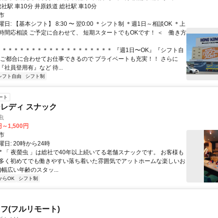
分 吉備線 総社駅 車10分 井原鉄道 総社駅 車10分
市
日: 【基本シフト】 8:30 〜 翌0:00 ＊シフト制 ＊週1日～相談OK ＊上
時間応相談 ご予定に合わせて、 短期スタートでもOKです！ ＜ 働き方
 ＊＊＊＊＊＊＊＊＊＊＊＊＊＊＊＊＊＊＊＊ 『週1日〜OK』『シフト自
 ご都合に合わせてお仕事できるので プライベートも充実！！ さらに
社員登用有』など 待...
シフト自由
シフト制
ート
レディ スナック
虫
円～1,500円
市
日: 20時から24時
* * 「 夜螢虫 」は総社で40年以上続いてる老舗スナックです。 お客様も
多く初めてでも働きやすい落ち着いた雰囲気でアットホームな楽しいお
*)幅広い年齢のスタッ...
からOK
シフト制
フ(フルリモート)