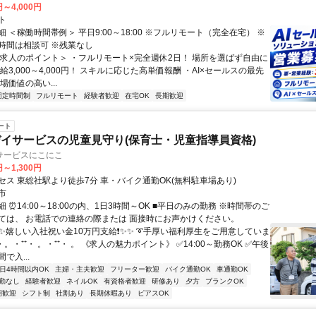
円～4,000円
ト
 ＜稼働時間帯例＞ 平日9:00～18:00 ※フルリモート（完全在宅） ※
時間は相談可 ※残業なし
＜求人のポイント＞ ・フルリモート×完全週休2日！ 場所を選ばず自由に
給3,000～4,000円！ スキルに応じた高単価報酬 ・AI×セールスの最先
場価値の高い...
固定時間制
フルリモート
経験者歓迎
在宅OK
長期歓迎
ート
イサービスの児童見守り(保育士・児童指導員資格)
サービスにこにこ
円～1,300円
セス 東総社駅より徒歩7分 車・バイク通勤OK(無料駐車場あり)
市
 ⏰14:00～18:00の内、1日3時間～OK ■平日のみの勤務 ※時間帯のご
ては、 お電話での連絡の際または 面接時にお声かけください。
✨✨嬉しい入社祝い金10万円支給❗✨✨ ➰手厚い福利厚生をご用意していま
⁺・。・⁺⁺・ 。・⁺⁺・ 。 《求人の魅力ポイント》 ✅14:00～勤務OK ✅午後
で入...
1日4時間以内OK
主婦・主夫歓迎
フリーター歓迎
バイク通勤OK
車通勤OK
勤なし
経験者歓迎
ネイルOK
有資格者歓迎
研修あり
夕方
ブランクOK
期歓迎
シフト制
社割あり
長期休暇あり
ピアスOK