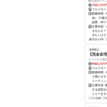
株式会社ライ
月給2,000
フルリモー
勤務時間・
由） ⛅週1
副業・Wワ
仕事内容: 
ませんか？
ぎたいけど…
週1日からOK
業務委託
【完全在宅
メリービズ株
時給2,00
フルリモー
勤務時間・曜
で満たす方
ミーティングや
仕事内容:
する役割を
ジャーをサポ
シフト自由
フ