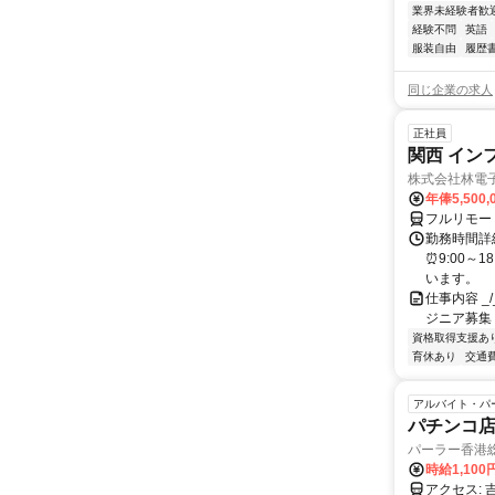
業界未経験者歓
経験不問
英語
服装自由
履歴
同じ企業の求人
正社員
関西 イン
株式会社林電
年俸5,500,
フルリモー
勤務時間詳細
⏰9:00～
います。
仕事内容 _/_
ジニア募集
資格取得支援あ
育休あり
交通
アルバイト・パ
パチンコ店
パーラー香港
時給1,100
アクセス: 吉備線 服部(岡山県)駅 車7分 吉備線 東総社駅 車5分 伯備線 総社駅 車10