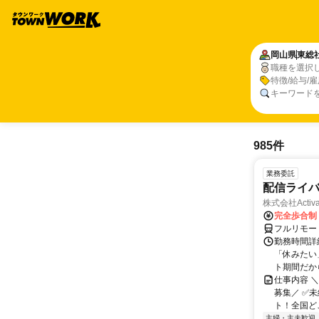
岡山県
東総
職種を選択
特徴/給与/
キーワード
985件
業務委託
配信ライ
株式会社Activa
完全歩合制
フルリモー
勤務時間詳
「休みたい
ト期間だか
仕事内容 
募集／ ✅
ト！全国どこ
主婦・主夫歓迎