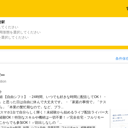
社駅
してください
雇用形態を選択してください
を選択してください
条件保
バー
tion
ト
細 【自由シフト】 ・24時間、いつでも好きな時間に配信してOK！ ・
」と思った日は自由に休んで大丈夫です。 ・「家庭の事情で」「テス
ら」「本業の繁忙期なので」など、プラ...
＼スマホ1台で自分らしく輝く！未経験から始めるライブ配信ライバー大
未経験OK！特別なスキルや機材は一切不要！ ✅完全在宅・フルリモー
からでも参加OK！ ✅顔出しなしの「...
フリーター歓迎
短期
シフト自由
学歴不問
フルリモート
経験者歓迎