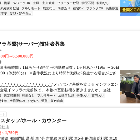
迎
副業・WワークOK
主婦・主夫歓迎
フリーター歓迎
学歴不問
転勤なし
未経験者歓迎
フルリモート
残業なし
研修あり
在宅OK
ブランクOK
長期歓迎
書不要
髪型・髪色自由
フラ基盤(サーバー)技術者募集
子
000円～6,500,000円
ト
 実働時間：1日あたり8時間 平均勤務日数：1ヶ月あたり19日 〜 20日
18:00（休憩60分） ※案件状況により時間外勤務が 発生する場合がござ
/_/_/_/_/_/_/_/_/_/_/_/_/_/_/_/_/ メガバンク基盤を支える インフラエン
 金融インフラの最前線で、 本物の基盤技術を磨きませんか。 当社...
り
固定時間制
転勤なし
フルリモート
経験者歓迎
研修あり
賞与あり
費支給
土日祝休み
ひげOK
髪型・髪色自由
ート
スタッフ/ホール・カウンター
総社店
円～1,750円