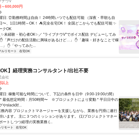
ブナウV
円～600,000円
ト
曜日: ⏰勤務時間は自由！ 24時間いつでも配信可能 （深夜・早朝も自
日〜、1日1時間～OK！ ⛺完全在宅OK！ 全国どこからでも配信可能 ✨
ークOK
＼✨未経験・初心者OK✨／ "ライブナウV"でボイス配信 デビューしてみ
 ✋「声だけの配信活動に興味があるけど…」 ✋「趣味・好きなことで稼
」 ✋「やってみた...
フルリモート
在宅OK
OK】経理実務コンサルタント/出社不要
式会社
0円以上
ト
日: 稼働可能な時間について、下記の条件を日中（9:00-19:00の間）
 * 最低想定時間：月50時間〜 ※プロジェクトにより変動 * 平日日中の
slack対...
 業務内容 プロジェクトマネージャーを支援しながら、業務を円滑に遂行
担います。 主に３つのミッションがあります。 (1)プロジェクトマネー
ートしつつ経理の実務業務 (...
ルリモート
在宅OK