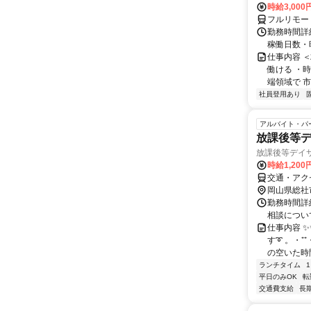
時給3,000
フルリモー
勤務時間詳細
稼働日数・
仕事内容 
働ける ・時
端領域で 市
社員登用あり
アルバイト・パ
放課後等デ
放課後等デイ
時給1,200
交通・アク
岡山県総社
勤務時間詳細
相談につい
仕事内容 
す➰ 。・⁺
の空いた時間
ランチタイム
平日のみOK
転
交通費支給
長