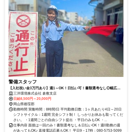
警備スタッフ
【入社祝い金3万円あり】週1～OK！日払い可！書類選考なし◎幅広い
世代が活躍中で未経験から活躍できる♪
三洋環境株式会社 倉敷支店
日給8,500円～20,000円
岡山県都窪郡
勤務時間 実働時間：8時間/日 平均勤務日数：1ヶ月あたり4日～20日
シフトサイクル：1週間 完全シフト制！ しっかりお休みも取ってくだ
さい。 ・1週間ごとの自由シフト提出 ・平日のみもOK ・...
仕事内容 面接は一回のみ！書類選考なし＆日払いOK！週0勤務の週
があってもOK♪ 直接電話応募もOK！ 平日9－17時：080-5753-5099