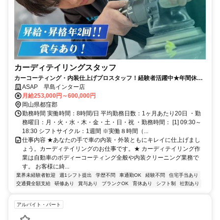
カーディテイリングスタッフ
カーコーティング・内装仕上げプロスタッフ！経験者活躍中★年間休日
125日★高収入★昇給・賞与年２回★
ASAP 早島インター店
月給253,000円～600,000円
岡山県都窪郡
勤務時間 実働時間：8時間/日 平均勤務日数：1ヶ月あたり20日 ・勤
務曜日：月・火・水・木・金・土・日・祝 ・勤務時間： [1] 09:30～
18:30 シフトサイクル：1週間 ※実働８時間（...
仕事内容 ★あなたの手で車の内装・外装ともにキレイに仕上げまし
ょう。カーディテイリングのお仕事です。★ カーディテイリング作
業は自動車のボディーコーティング全般や内装クリーニング業務で
す。 お客様に綺...
業界未経験者歓迎
週1シフト提出
学歴不問
車通勤OK
経験不問
住宅手当あり
交通費全額支給
研修あり
賞与あり
ブランクOK
育休あり
シフト制
社割あり
アルバイト・パート