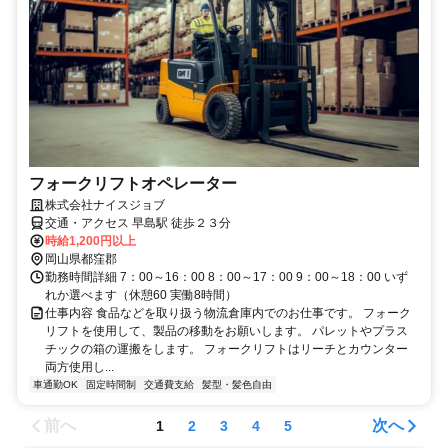
フォークリフトオペレーター
株式会社ナイスジョブ
交通・アクセス 早島駅 徒歩２３分
時給1,200円以上
岡山県都窪郡
勤務時間詳細 7：00～16：00 8：00～17：00 9：00～18：00 いず
れか選べます（休憩60 実働8時間）
仕事内容 食品などを取り扱う物流倉庫内でのお仕事です。 フォーク
リフトを使用して、製品の移動をお願いします。 パレットやプラス
チックの箱の運搬をします。 フォークリフトはリーチとカウンター
両方使用し...
車通勤OK
固定時間制
交通費支給
髪型・髪色自由
前へ
次へ
1
2
3
4
5