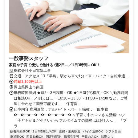
一般事務スタッフ
家庭や子育て優先で働ける♪週2日～／1日3時間～OK！
株式会社小田電気工事
交通・アクセス JR「早島」駅から車で1分／車・バイク・自転車通勤
OK！
時給1,100円以上
岡山県岡山市南区
勤務時間詳細 ★週2～3日程度～OK ★1日3時間程度～OK ＼勤務時間
は相談OK！／ 例えば… ・10:30～13:30 ・11:00～14:00 など、ご希
望に合わせて調整可能です。 「保育園...
仕事内容 雇用形態：アルバイト・パート 職種：一般事務
✿┄✿┄✿┄✿┄✿┄✿┄✿┄✿┄✿ ＼子育て中のママさん活躍中♪／
「子どもがまだ小さいから フルタイムでの勤務はは難しい…」 「ブ
ラ...
扶養内勤務OK
1日4時間以内OK
主婦・主夫歓迎
バイク通勤OK
シフト自由
車通勤OK
即日勤務OK
固定時間制
職場見学可
平日のみOK
転勤なし