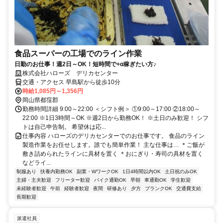
食品スーパーの工場でのライン作業
日勤のお仕事！週2日～OK！短時間で+α稼ぎたい方♪
株式会社ハローズ デリカセンター
交通・アクセス 早島駅から徒歩10分
時給1,085円～1,356円
岡山県都窪郡
勤務時間詳細 9:00～22:00 ＜シフト例＞ ①9:00～17:00 ②18:00～
22:00 ※1日3時間～OK ※週2日から勤務OK！ ※土日のみ歓迎！ シフ
トは自己申告制。 希望休は応...
仕事内容 ハローズのデリカセンターでのお仕事です。 食品のライン
製造作業をお任せします。誰でも簡単作業！ 主な仕事は… ＊ご飯が
敷き詰められたラインに具材を置く ＊おにぎり・寿司の具材を置く
などライ...
制服あり
扶養内勤務OK
副業・WワークOK
1日4時間以内OK
土日祝のみOK
主婦・主夫歓迎
フリーター歓迎
バイク通勤OK
早朝
車通勤OK
学生歓迎
未経験者歓迎
午前
経験者歓迎
夜間
研修あり
夕方
ブランクOK
交通費支給
長期歓迎
派遣社員