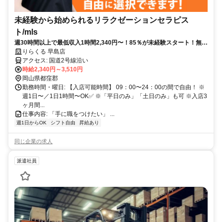
未経験から始められるリラクゼーションセラピス
ト/mls
週30時間以上で最低収入1時間2,340円〜！85％が未経験スタート！無料
トレで一生モノの技術を習得✅好きな時間に収入を得られます⏰【岡山
りらくる 早島店
県都窪郡早島町早島】
アクセス: 国道2号線沿い
時給2,340円～3,510円
岡山県都窪郡
勤務時間・曜日: 【入店可能時間】 09：00〜24：00の間で自由！ ※
週1日〜／1日1時間〜OK✅ ※「平日のみ」「土日のみ」も可 ※入店3
ヶ月間...
仕事内容: 「手に職をつけたい」 ...
週1日からOK
シフト自由
昇給あり
同じ企業の求人
派遣社員