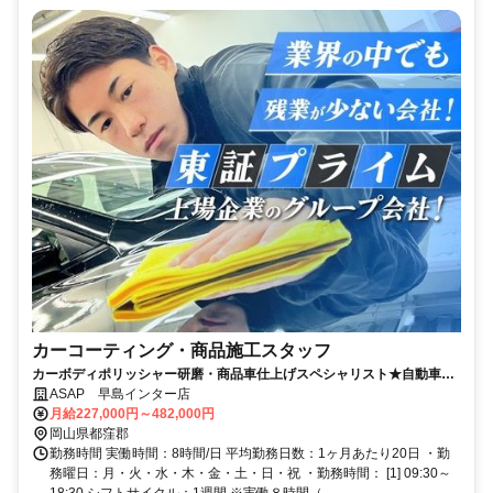
カーコーティング・商品施工スタッフ
カーボディポリッシャー研磨・商品車仕上げスペシャリスト★自動車を
細部まで綺麗にする仕事★【賞与あり】
ASAP 早島インター店
月給227,000円～482,000円
岡山県都窪郡
勤務時間 実働時間：8時間/日 平均勤務日数：1ヶ月あたり20日 ・勤
務曜日：月・火・水・木・金・土・日・祝 ・勤務時間： [1] 09:30～
18:30 シフトサイクル：1週間 ※実働８時間（...