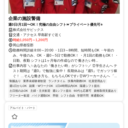
企業の施設警備
週0日/月1回〜OK！究極の自由シフト⏩プライベート優先可⭐
株式会社サピックス
交通・アクセス 早島駅すぐ近く
時給1,050円～1,200円
岡山県都窪郡
勤務時間詳細 8:00～20:00 ・1日3～8時間、短時間もOK ・午前の
み、午後のみ、OK ・週0～5日で勤務OK！ ・月1回の勤務もOK！ ・
日勤、夜勤 シフトは1ヶ月毎の作成なので 働きたい時...
仕事内容 ＼✨あなたの「働きたい時」がシフト✨／ ⏰学生さんへ テ
スト期間は『週0』で勉強に集中！ 長期休みは『週5』でガッツリ稼
ぐ！ …そんな働き方も、もちろんOKです♪ ⏰Wワーカーさんへ 「...
制服あり
業界未経験者歓迎
ランチタイム
扶養内勤務OK
社員登用あり
週1日からOK
副業・WワークOK
1日4時間以内OK
隔週シフト提出
土日祝のみOK
主婦・主夫歓迎
週1シフト提出
60代も応募可
資格取得支援あり
フリーター歓迎
バイク通勤OK
早朝
シフト自由
学歴不問
車通勤OK
アルバイト・パート