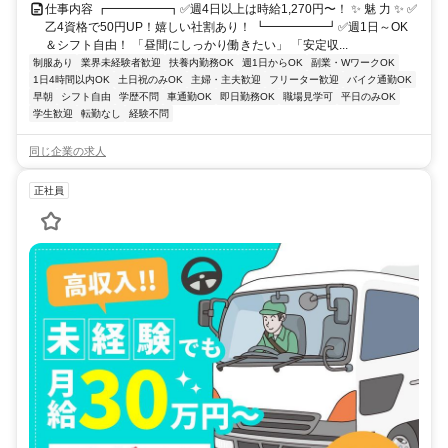
仕事内容 ┏━━━━━┓✅週4日以上は時給1,270円〜！ ✨ 魅 力 ✨ ✅
乙4資格で50円UP！嬉しい社割あり！ ┗━━━━━┛✅週1日～OK
＆シフト自由！ 「昼間にしっかり働きたい」 「安定収...
制服あり
業界未経験者歓迎
扶養内勤務OK
週1日からOK
副業・WワークOK
1日4時間以内OK
土日祝のみOK
主婦・主夫歓迎
フリーター歓迎
バイク通勤OK
早朝
シフト自由
学歴不問
車通勤OK
即日勤務OK
職場見学可
平日のみOK
学生歓迎
転勤なし
経験不問
同じ企業の求人
正社員