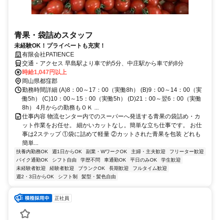
青果・袋詰めスタッフ
未経験OK！プライベートも充実！
有限会社PATIENCE
交通・アクセス 早島駅より車で約5分、中庄駅から車で約8分
時給1,047円以上
岡山県都窪郡
勤務時間詳細 (A)8：00～17：00（実働8h） (B)9：00～14：00（実
働5h） (C)10：00～15：00（実働5h） (D)21：00～翌6：00（実働
8h） 4月からの勤務もＯＫ ...
仕事内容 物流センター内でのスーパーへ発送する青果の袋詰め・カ
ット作業をお任せ。 細かいカットなし。簡単な立ち仕事です。 お仕
事は2ステップ ①袋に詰めて軽量 ②カットされた青果を包装 どれも
簡単...
扶養内勤務OK
週1日からOK
副業・WワークOK
主婦・主夫歓迎
フリーター歓迎
バイク通勤OK
シフト自由
学歴不問
車通勤OK
平日のみOK
学生歓迎
未経験者歓迎
経験者歓迎
ブランクOK
長期歓迎
フルタイム歓迎
週2・3日からOK
シフト制
髪型・髪色自由
正社員