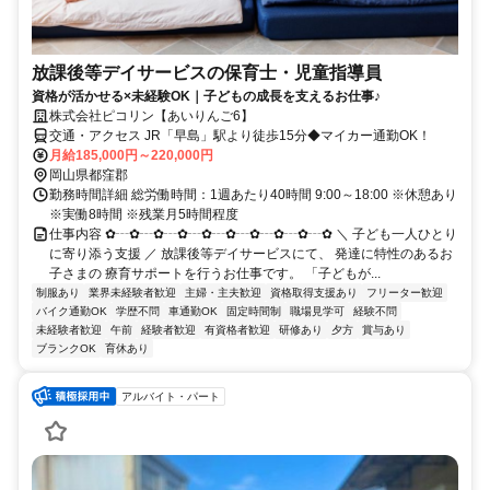
放課後等デイサービスの保育士・児童指導員
資格が活かせる×未経験OK｜子どもの成長を支えるお仕事♪
株式会社ピコリン【あいりんご6】
交通・アクセス JR「早島」駅より徒歩15分◆マイカー通勤OK！
月給185,000円～220,000円
岡山県都窪郡
勤務時間詳細 総労働時間：1週あたり40時間 9:00～18:00 ※休憩あり
※実働8時間 ※残業月5時間程度
仕事内容 ✿┄✿┄✿┄✿┄✿┄✿┄✿┄✿┄✿┄✿ ＼ 子ども一人ひとり
に寄り添う支援 ／ 放課後等デイサービスにて、 発達に特性のあるお
子さまの 療育サポートを行うお仕事です。 「子どもが...
制服あり
業界未経験者歓迎
主婦・主夫歓迎
資格取得支援あり
フリーター歓迎
バイク通勤OK
学歴不問
車通勤OK
固定時間制
職場見学可
経験不問
未経験者歓迎
午前
経験者歓迎
有資格者歓迎
研修あり
夕方
賞与あり
ブランクOK
育休あり
アルバイト・パート