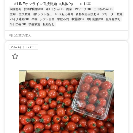
※LINEオンライン面接開始 ＜具体的に…＞ 駐車...
制服あり
扶養内勤務OK
週1日からOK
副業・WワークOK
土日祝のみOK
主婦・主夫歓迎
週1シフト提出
60代も応募可
資格取得支援あり
フリーター歓迎
バイク通勤OK
早朝
シフト自由
学歴不問
車通勤OK
即日勤務OK
職場見学可
平日のみOK
学生歓迎
転勤なし
同じ企業の求人
アルバイト・パート