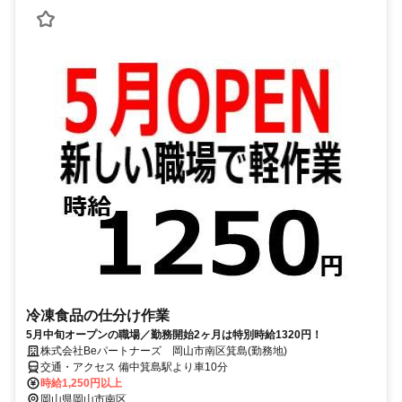
冷凍食品の仕分け作業
5月中旬オープンの職場／勤務開始2ヶ月は特別時給1320円！
株式会社Beパートナーズ 岡山市南区箕島(勤務地)
交通・アクセス 備中箕島駅より車10分
時給1,250円以上
岡山県岡山市南区