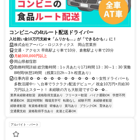
コンビニへの4tルート配送ドライバー
入社祝い金10万円支給★「ムリかも…」が「できるかも♪」に！
株式会社アーバン・ロジスティクス 岡山営業所
交通・アクセス 早島駅より車で10分、倉敷駅より車で20分
月給300,000円以上
岡山県都窪郡
勤務時間詳細 総労働時間：1ヶ月あたり171時間 13：30～1：30 実働
8時間/休憩1時間 （残業1日2h～3ｈ程度あり）
仕事内容 ✿┄✿┄✿┄✿┄✿┄✿┄✿┄✿┄✿┄✿ ✨女性ドライバーも
多数活躍中✨ ＼台車でラクラク♪配送デビュー／ 祝金10万円×月給30
万円以上スタート！ 未経験の方も大歓迎です◎ ✿┄✿...
業界未経験者歓迎
資格取得支援あり
フリーター歓迎
バイク通勤OK
学歴不問
車通勤OK
固定時間制
職場見学可
転勤なし
経験不問
未経験者歓迎
経験者歓迎
有資格者歓迎
研修あり
賞与あり
ブランクOK
育休あり
交通費支給
資格取得手当あり
友達と応募OK
アルバイト・パート