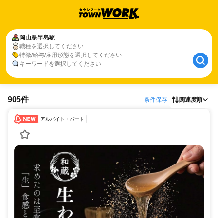
岡山県
早島駅
職種を選択してください
特徴/給与/雇用形態を選択してください
キーワードを選択してください
905件
条件保存
関連度順
アルバイト・パート