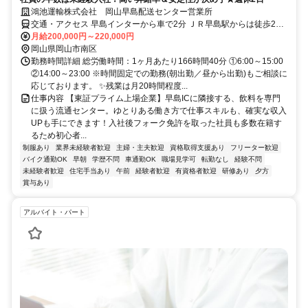
鴻池運輸株式会社 岡山早島配送センター営業所
交通・アクセス 早島インターから車で2分 ＪＲ早島駅からは徒歩20
分
月給200,000円～220,000円
岡山県岡山市南区
勤務時間詳細 総労働時間：1ヶ月あたり166時間40分 ①6:00～15:00
②14:00～23:00 ※時間固定での勤務(朝出勤／昼から出勤)もご相談に
応じております。 ✨残業は月20時間程度...
仕事内容 【東証プライム上場企業】早島ICに隣接する、飲料を専門
に扱う流通センター。ゆとりある働き方で仕事スキルも、確実な収入
UPも手にできます！入社後フォーク免許を取った社員も多数在籍す
るため初心者...
制服あり
業界未経験者歓迎
主婦・主夫歓迎
資格取得支援あり
フリーター歓迎
バイク通勤OK
早朝
学歴不問
車通勤OK
職場見学可
転勤なし
経験不問
未経験者歓迎
住宅手当あり
午前
経験者歓迎
有資格者歓迎
研修あり
夕方
賞与あり
アルバイト・パート