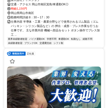
株式会社ナイスジョブ
交通・アクセス 岡山市南区箕島/車通勤OK◎
時給1,150円
岡山県岡山市南区
勤務時間詳細 8：30～17：30
仕事内容 半導体・工業・農業分野などで使用されるゴム製品（ゴム
パッキン・シリコン製品など）の 押出・成形・プレス作業を行うお
仕事です。 主な作業内容 機械へ部品をセット ボタン操作でプレス加
工 ...
業界未経験者歓迎
バイク通勤OK
学歴不問
車通勤OK
転勤なし
経験不問
未経験者歓迎
ブランクOK
交通費支給
シフト制
正社員