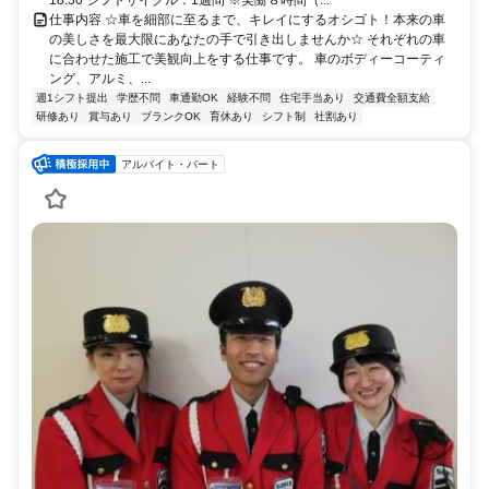
仕事内容 ☆車を細部に至るまで、キレイにするオシゴト！本来の車
の美しさを最大限にあなたの手で引き出しませんか☆ それぞれの車
に合わせた施工で美観向上をする仕事です。 車のボディーコーティ
ング、アルミ、...
週1シフト提出
学歴不問
車通勤OK
経験不問
住宅手当あり
交通費全額支給
研修あり
賞与あり
ブランクOK
育休あり
シフト制
社割あり
アルバイト・パート