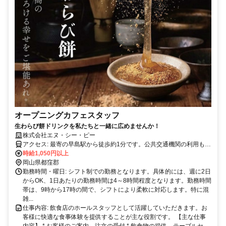
オープニングカフェスタッフ
生わらび餅ドリンクを私たちと一緒に広めませんか！
株式会社エヌ・シー・ピー
アクセス: 最寄の早島駅から徒歩約1分です。公共交通機関の利用も便
利です。また、車・バイク等での出勤も可能です。通勤に関する詳細
時給1,050円以上
は面接時にご説明いたします。
岡山県都窪郡
勤務時間・曜日: シフト制での勤務となります。具体的には、週に2日
からOK、1日あたりの勤務時間は4～8時間程度となります。勤務時間
帯は、9時から17時の間で、シフトにより柔軟に対応します。特に混
雑...
仕事内容: 飲食店のホールスタッフとして活躍していただきます。お
客様に快適な食事体験を提供することが主な役割です。 【主な仕事
内容】 * お客様のご案内、注文の受付 * 飲食物の提供、テーブルセ...