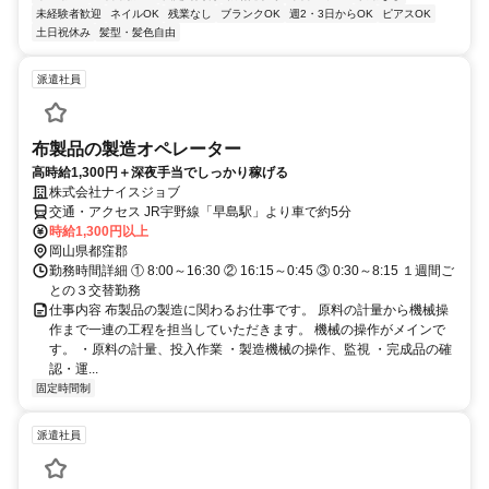
未経験者歓迎
ネイルOK
残業なし
ブランクOK
週2・3日からOK
ピアスOK
土日祝休み
髪型・髪色自由
派遣社員
布製品の製造オペレーター
高時給1,300円＋深夜手当でしっかり稼げる
株式会社ナイスジョブ
交通・アクセス JR宇野線「早島駅」より車で約5分
時給1,300円以上
岡山県都窪郡
勤務時間詳細 ① 8:00～16:30 ② 16:15～0:45 ③ 0:30～8:15 １週間ご
との３交替勤務
仕事内容 布製品の製造に関わるお仕事です。 原料の計量から機械操
作まで一連の工程を担当していただきます。 機械の操作がメインで
す。 ・原料の計量、投入作業 ・製造機械の操作、監視 ・完成品の確
認・運...
固定時間制
派遣社員