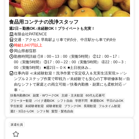
食品用コンテナの洗浄スタッフ
週2日～勤務OK♪未経験OK！プライベートも充実！
有限会社PATIENCE
交通・アクセス 早島駅より車で約5分、中庄駅から車で約8分
時給1,047円以上
岡山県都窪郡
勤務時間詳細 ①8：00～13：00（実働5時間） ②12：00～17：
00（実働5時間） ③17：00～22：00（実働5時間） ④22：00～3：
00（実働5時間） ■週2日～ＯＫ ■土日祝休み...
仕事内容 ≪未経験歓迎！洗浄作業で安定収入＆充実生活実現≫ ✅シ
ンプル２ステップ作業で即戦力 ✅未経験でも安心の丁寧研修体制 ✅自
由なシフトで家庭との両立可能 ✅扶養内勤務・副業にも柔軟対応 ✅
車・...
扶養内勤務OK
副業・WワークOK
主婦・主夫歓迎
60代も応募可
フリーター歓迎
バイク通勤OK
シフト自由
学歴不問
車通勤OK
平日のみOK
学生歓迎
未経験者歓迎
経験者歓迎
ブランクOK
長期歓迎
フルタイム歓迎
週2・3日からOK
シフト制
髪型・髪色自由
派遣社員