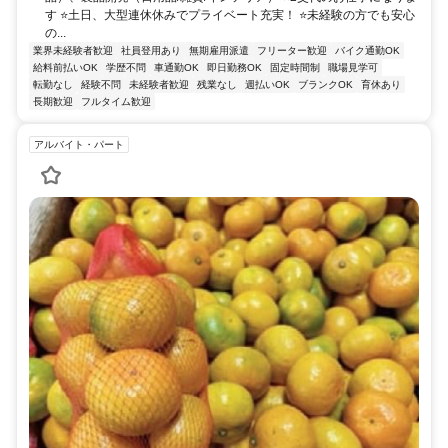
す ⭐土日、大型連休休みでプライベート充実！ ⭐未経験の方でも安心
の...
業界未経験者歓迎
社員登用あり
無期雇用派遣
フリーター歓迎
バイク通勤OK
給料前払いOK
学歴不問
車通勤OK
即日勤務OK
固定時間制
職場見学可
転勤なし
経験不問
未経験者歓迎
残業なし
週払いOK
ブランクOK
育休あり
長期歓迎
フルタイム歓迎
アルバイト・パート