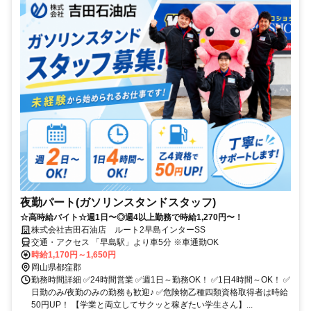
夜勤パート(ガソリンスタンドスタッフ)
☆高時給バイト☆週1日〜◎週4以上勤務で時給1,270円〜！
株式会社吉田石油店 ルート2早島インターSS
交通・アクセス 「早島駅」より車5分 ※車通勤OK
時給1,170円～1,650円
岡山県都窪郡
勤務時間詳細 ✅24時間営業 ✅週1日～勤務OK！ ✅1日4時間～OK！ ✅
日勤のみ/夜勤のみの勤務も歓迎♪ ✅危険物乙種四類資格取得者は時給
50円UP！ 【学業と両立してサクッと稼ぎたい学生さん】...