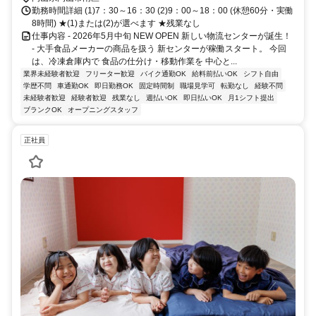
勤務時間詳細 (1)7：30～16：30 (2)9：00～18：00 (休憩60分・実働
8時間) ★(1)または(2)が選べます ★残業なし
仕事内容 - 2026年5月中旬 NEW OPEN 新しい物流センターが誕生！
- 大手食品メーカーの商品を扱う 新センターが稼働スタート。 今回
は、冷凍倉庫内で 食品の仕分け・移動作業を 中心と...
業界未経験者歓迎
フリーター歓迎
バイク通勤OK
給料前払いOK
シフト自由
学歴不問
車通勤OK
即日勤務OK
固定時間制
職場見学可
転勤なし
経験不問
未経験者歓迎
経験者歓迎
残業なし
週払いOK
即日払いOK
月1シフト提出
ブランクOK
オープニングスタッフ
正社員