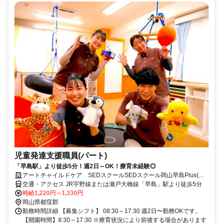
児童発達支援職員(パート)
「早島駅」より徒歩5分！週2日～OK！療育未経験◎
アートチャイルドケア SEDスクールSEDスクール岡山早島Plus(医
療的ケア児童対象施設)
交通・アクセス JR宇野線または瀬戸大橋線「早島」駅より徒歩5分
時給1,220円～1,330円
岡山県都窪郡
勤務時間詳細 【募集シフト】 08:30～17:30 週2日〜勤務OKです。
【開園時間】8:30～17:30 ※療育状況により前後する場合があります