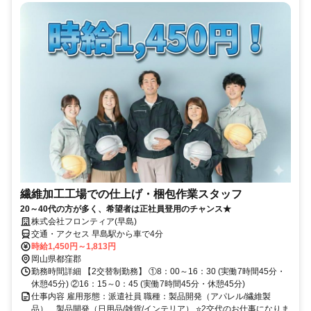
繊維加工工場での仕上げ・梱包作業スタッフ
20～40代の方が多く、希望者は正社員登用のチャンス★
株式会社フロンティア(早島)
交通・アクセス 早島駅から車で4分
時給1,450円～1,813円
岡山県都窪郡
勤務時間詳細 【2交替制勤務】 ①8：00～16：30 (実働7時間45分・
休憩45分) ②16：15～0：45 (実働7時間45分・休憩45分)
仕事内容 雇用形態：派遣社員 職種：製品開発（アパレル/繊維製
品）、製品開発（日用品/雑貨/インテリア） ⭐2交代のお仕事になりま