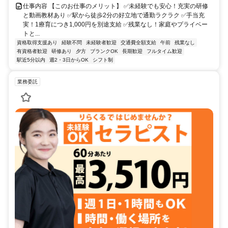
仕事内容 【このお仕事のメリット】 ✅未経験でも安心！充実の研修
と動画教材あり ✅駅から徒歩2分の好立地で通勤ラクラク ✅手当充
実！1療育につき1,000円を別途支給 ✅残業なし！家庭やプライベー
トと...
資格取得支援あり
経験不問
未経験者歓迎
交通費全額支給
午前
残業なし
有資格者歓迎
研修あり
夕方
ブランクOK
長期歓迎
フルタイム歓迎
駅近5分以内
週2・3日からOK
シフト制
業務委託