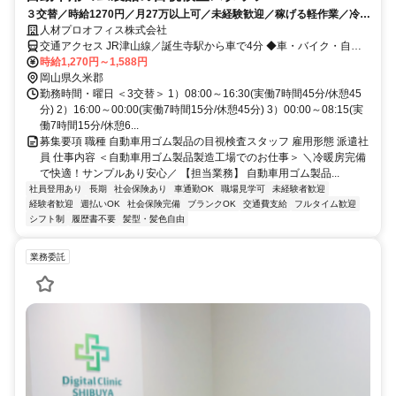
３交替／時給1270円／月27万以上可／未経験歓迎／稼げる軽作業／冷暖
房完備／土日休み／週払いOK
人材プロオフィス株式会社
交通アクセス JR津山線／誕生寺駅から車で4分 ◆車・バイク・自転
車通勤OK
時給1,270円～1,588円
岡山県久米郡
勤務時間・曜日 ＜3交替＞ 1）08:00～16:30(実働7時間45分/休憩45
分) 2）16:00～00:00(実働7時間15分/休憩45分) 3）00:00～08:15(実
働7時間15分/休憩6...
募集要項 職種 自動車用ゴム製品の目視検査スタッフ 雇用形態 派遣社
員 仕事内容 ＜自動車用ゴム製品製造工場でのお仕事＞ ＼冷暖房完備
で快適！サンプルあり安心／ 【担当業務】 自動車用ゴム製品...
社員登用あり
長期
社会保険あり
車通勤OK
職場見学可
未経験者歓迎
経験者歓迎
週払いOK
社会保険完備
ブランクOK
交通費支給
フルタイム歓迎
シフト制
履歴書不要
髪型・髪色自由
業務委託