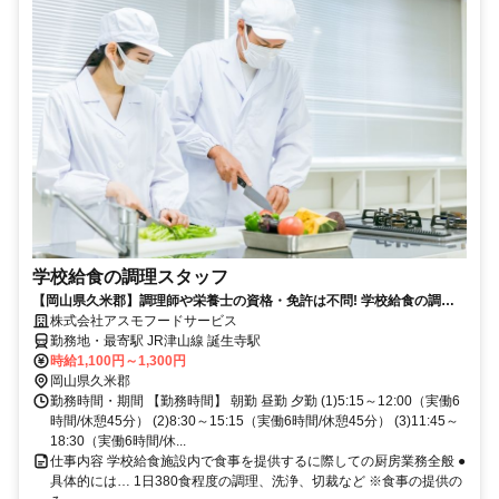
学校給食の調理スタッフ
【岡山県久米郡】調理師や栄養士の資格・免許は不問! 学校給食の調理
スタッフ 中途採用募集！
株式会社アスモフードサービス
勤務地・最寄駅 JR津山線 誕生寺駅
時給1,100円～1,300円
岡山県久米郡
勤務時間・期間 【勤務時間】 朝勤 昼勤 夕勤 (1)5:15～12:00（実働6
時間/休憩45分） (2)8:30～15:15（実働6時間/休憩45分） (3)11:45～
18:30（実働6時間/休...
仕事内容 学校給食施設内で食事を提供するに際しての厨房業務全般 ●
具体的には… 1日380食程度の調理、洗浄、切裁など ※食事の提供の