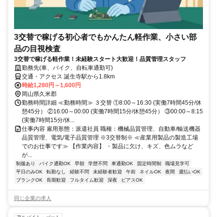
3交替で稼げる初心者でもかんたん軽作業、小さい部
品の目視検査
3交替で稼げる軽作業！未経験スタート大歓迎！品質管理スタッフ
勤務先(車、バイク、自転車通勤可)
交通・アクセス 誕生寺駅から1.8km
時給1,280円～1,600円
岡山県久米郡
勤務時間詳細 ≪勤務時間≫ ３交替 ①8:00～16:30 (実働7時間45分/休
憩45分） ②16:00～00:00 (実働7時間15分/休憩45分） ③00:00～8:15
(実働7時間15分/休...
仕事内容 雇用形態：派遣社員 職種：機械品質管理、自動車/輸送機器
品質管理、電気/電子品質管理 ※3交替制※ ≪産業用製品の製造工場
でのお仕事です≫ 【作業内容】 ・製品に欠け、キズ、色ムラなど
が...
制服あり
バイク通勤OK
早朝
学歴不問
車通勤OK
固定時間制
職場見学可
平日のみOK
転勤なし
経験不問
未経験者歓迎
午前
ネイルOK
夜間
週払いOK
ブランクOK
長期歓迎
フルタイム歓迎
深夜
ピアスOK
同じ企業の求人