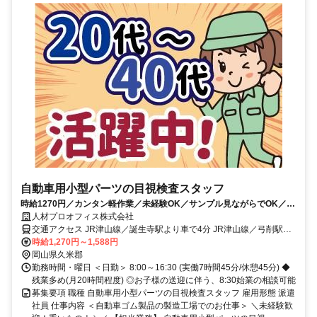
自動車用小型パーツの目視検査スタッフ
時給1270円／カンタン軽作業／未経験OK／サンプル見ながらでOK／冷
暖房完備／食堂あり／週払いOK
人材プロオフィス株式会社
交通アクセス JR津山線／誕生寺駅より車で4分 JR津山線／弓削駅よ
時給1,270円～1,588円
り車で5分 ◆車・バイク・自転車通勤OK
岡山県久米郡
勤務時間・曜日 ＜日勤＞ 8:00～16:30 (実働7時間45分/休憩45分) ◆
残業多め(月20時間程度) ◎お子様の送迎に伴う、8:30始業の相談可能
募集要項 職種 自動車用小型パーツの目視検査スタッフ 雇用形態 派遣
社員 仕事内容 ＜自動車ゴム製品の製造工場でのお仕事＞ ＼未経験歓