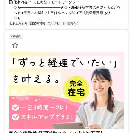
仕事内容: ＼＼在宅型リモートワーク ／／
◇★───────────────★◇ ●BtoB提案営業の基礎～実践が学
べる ●平日のみ週5で土日はゆっくり◎ ●正社員登用実績あり
◇★───────...
社員登用あり
固定時間制
フルリモート
在宅OK
業務委託