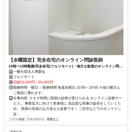
【水曜固定】完全在宅のオンライン問診医師
10時〜19時勤務/完全在宅(フルリモート)・地方も歓迎のオンライン問診
業務
一般社団法人博愛会
フルリモート
日給32,000円～80,000円
勤務時間・曜日: ✅勤務時間 毎週水曜日 10:00～19:00 ※他の曜日も
ご相談に乗れます。
仕事内容: スキマ時間に医師の診察が受けられる オンライン診療サー
ビス。 事業拡大に向けて患者様に 高品質な医療の提供をしていくた
め、 医師の皆様のお力添えが必要です！ ご自宅などでのオンライン
診...
シフト自由
フルリモート
残業なし
派遣社員