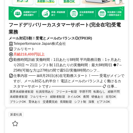
フードデリバリーカスタマーサポート(完全在宅)受電
業務
メール対応5割！受電とメールのバランス◎(TP03R)
Teleperformance Japan株式会社
フルリモート
月給218,400円以上
勤務時間詳細 実働時間：1日あたり8時間 平均勤務日数：1ヶ月あた
り20日 〜 21日 シフト制 1日あたりの実働時間：最大8時間/日 ◆7～
25時(可能な方は27時)の間で週5日/実働8時間のシフ...
仕事内容 ━━ 📅8月26日(水)在宅勤務スタート！━━ 受電がメインで
すが、メール対応も約半分！ 電話とメールのバランスよく働けるカ
スタマーサポートです♪ ━━━━━━━━━━━━━━ 📋 仕事...
業界未経験者歓迎
社員登用あり
フリーター歓迎
学歴不問
転勤なし
経験不問
未経験者歓迎
フルリモート
経験者歓迎
ネイルOK
夜間
研修あり
在宅OK
ブランクOK
育休あり
交通費支給
長期歓迎
シフト制
深夜
ピアスOK
派遣社員