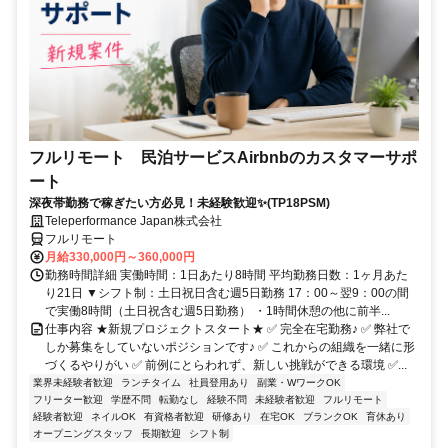
フルリモート 民泊サービスAirbnbのカスタマーサポ
ート
深夜帯勤務で稼ぎたい方必見！未経験歓迎✨(TP18PSM)
Teleperformance Japan株式会社
フルリモート
月給330,000円～360,000円
勤務時間詳細 実働時間：1日あたり8時間 平均勤務日数：1ヶ月あた
り21日 ▼シフト制：土日祝日含む週5日勤務 17：00～翌9：00の間
で実働8時間（土日祝含む週5日勤務） ・1時間休憩の他に前半...
仕事内容 ★新規プロジェクトスタート★ ✅ 完全在宅勤務♪ ✅ 弊社で
しか募集をしていないポジションです♪ ✅ これからの組織を一緒に形
づくるやりがい ✅ 前例にとらわれず、新しい挑戦ができる環境 ✅...
業界未経験者歓迎
ランチタイム
社員登用あり
副業・WワークOK
フリーター歓迎
学歴不問
転勤なし
経験不問
未経験者歓迎
フルリモート
経験者歓迎
ネイルOK
有資格者歓迎
研修あり
在宅OK
ブランクOK
育休あり
オープニングスタッフ
長期歓迎
シフト制