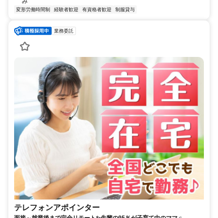
み
変形労働時間制
経験者歓迎
有資格者歓迎
制服貸与
業務委託
テレフォンアポインター
面接～就業後まで完全リモート✨先輩の95％が子育て中のママ♫