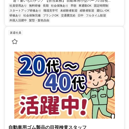
迎！重いものナシ／ 【担当業務】 自動車用小型パーツの目視...
社員登用あり
無料研修
長期
社会保険あり
早朝
車通勤OK
固定時間制
スタートアップ研修あり
職場見学可
未経験者歓迎
経験者歓迎
週払いOK
研修あり
社会保険完備
ブランクOK
交通費支給
日中
フルタイム歓迎
外国人活躍中
髪型・髪色自由
派遣社員
自動車用ゴム製品の目視検査スタッフ