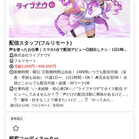
配信スタッフ(フルリモート)
声を使ったお仕事｜スマホ1台で配信デビュー◎顔出しナシ・1日1時間
～OK♪
株式会社ライブナウV
フルリモート
月給2,000円～600,000円
勤務時間・曜日: ⏰勤務時間は自由！ 24時間いつでも配信可能 （深
夜・早朝も自由） ⛅週1日〜、1日1時間～OK！ ⛺完全在宅OK！ 全
国どこからでも配信可能 ✨副業・WワークOK
仕事内容: ＼✨未経験・初心者OK✨／ "ライブナウV"でボイス配信 デ
ビューしてみませんか？ ✋「声だけの配信活動に興味があるけど…」
✋「趣味・好きなことで稼ぎたいけど…」 ✋「やってみた...
週1日からOK
フルリモート
在宅OK
業務委託
探究コーディネーター