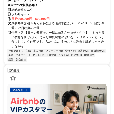
全国での大規模募集！
株式会社ミエタ
フルリモート
月給200,000円～500,000円
勤務時間詳細 ※対応案件による 基本的には 9：00～18：00 目安 ※
週2～5日程度の出勤
仕事内容 【日本の教育を、一緒に前進させませんか？】 「もっと良
い教育を届けたい」 そんな学校現場の想いを、カリキュラムという
形にしていく仕事です。 私たちは、学校ごとの理念や課題に向き合
いながら...
社員登用あり
主婦・主夫歓迎
フリーター歓迎
学歴不問
車通勤OK
即日勤務OK
英語
フルリモート
ネイルOK
長期歓迎
シフト制
ピアスOK
服装自由
髪型・髪色自由
契約社員