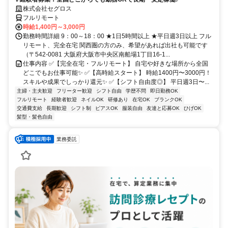
株式会社セグロス
フルリモート
時給1,400円～3,000円
勤務時間詳細 9：00～18：00 ★1日5時間以上 ★平日週3日以上 フル
リモート、完全在宅 関西圏の方のみ、希望があれば出社も可能です
（〒542-0081 大阪府大阪市中央区南船場1丁目16-1...
仕事内容 ✅【完全在宅・フルリモート】 自宅や好きな場所から全国
どこでもお仕事可能✨ ✅【高時給スタート】 時給1400円〜3000円！
スキルや成果でしっかり還元✨ ✅【シフト自由度◎】 平日週3日〜...
主婦・主夫歓迎
フリーター歓迎
シフト自由
学歴不問
即日勤務OK
フルリモート
経験者歓迎
ネイルOK
研修あり
在宅OK
ブランクOK
交通費支給
長期歓迎
シフト制
ピアスOK
服装自由
友達と応募OK
ひげOK
髪型・髪色自由
業務委託