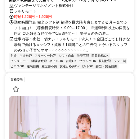
ヴァンテージマネジメント株式会社
フルリモート
時給1,226円～1,920円
勤務時間詳細 完全シフト制 希望を最大限考慮します♫ ⏰月～金でシ
フト自由！ （稼働目安時間： 9:00～17:00 ） ※週9時間以上の稼働を
想定 ⏰お好きな時間帯で1日3時間～！ ⏰平日のみの週...
仕事内容 ✨出社一切ナシ！フルリモート求人！ ✨全国どこでも好きな
場所で働ける♫ ✨シフト柔軟！1週間ごとの申告制 ✨今いるスタッフ
の95％が子育てママ ༶ ༶ ༶ ༶ ༶ ༶ ༶ ༶ ༶ ༶ ༶ ༶...
主婦・主夫歓迎
フリーター歓迎
シフト自由
学歴不問
即日勤務OK
フルリモート
経験者歓迎
ネイルOK
在宅OK
ブランクOK
長期歓迎
シフト制
ピアスOK
服装自由
履歴書不要
友達と応募OK
ひげOK
髪型・髪色自由
業務委託