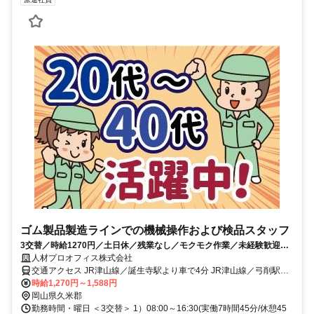
ゴム製品製造ラインでの機械操作および検品スタッフ
3交替／時給1270円／土日休／残業なし／モクモク作業／未経験歓迎／
髪色自由・ピアスOK／週払いOK
人材プロオフィス株式会社
交通アクセス JR津山線／誕生寺駅より車で4分 JR津山線／弓削駅よ
時給1,270円～1,588円
り車で5分 ◆車・バイク・自転車通勤OK
岡山県久米郡
勤務時間・曜日 ＜3交替＞ 1）08:00～16:30(実働7時間45分/休憩45