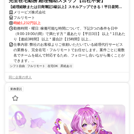
完全在宅勤務 経理補助スタッフ【出社不要】
【経理経験または日商簿記3級以上】スキルアップできる！平日昼間３h
～。完全在宅で育児・介護中の方も大歓迎♪
メリービズ株式会社
フルリモート
時給1,232円以上
勤務時間・曜日: 稼働可能な時間について、下記3つの条件を日中
（9:00-19:00の間）で満たす方 * 週あたり【平日3日】 以上 * 1日あた
り【連続3時間】 以上 * 週合計【15時間】以上...
仕事内容: 弊社のお客様よりご依頼いただいている経理代行サービス
の業務を、完全在宅・フルリモートでお任せします。案件ごとに複数
名でチームを組んで対応するため、フォローし合いながら働くことが
できます。...
シフト自由
フルリモート
在宅OK
昇給あり
同じ企業の求人
業務委託