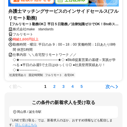
弁護士マッチングサービスのインサイドセールス(フル
リモート勤務)
【フルリモート勤務OK】平日５日勤務／法律知識ゼロでOK！BtoBスキ
ルが身につく営業職
株式会社make standards
フルリモート
時給1,600円以上
勤務時間・曜日: 平日のみ 9：00～18：00 実働時間：1日あたり8時
間 休憩1時間
仕事内容: ＼＼在宅型リモートワーク ／／
◇★───────────────★◇ ●BtoB提案営業の基礎～実践が学
べる ●平日のみ週5で土日はゆっくり◎ ●社員登用実績あり！
◇★───────...
社員登用あり
固定時間制
フルリモート
在宅OK
前へ
次へ
1
2
3
4
5
この条件の新着求人を受け取る
岡山県 / 誕生寺駅
「LINEで受け取る」では、新着求人のほか、おすすめ情報なども配信しま
す。
詳しくはこちら