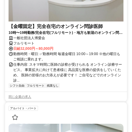
【金曜固定】完全在宅のオンライン問診医師
10時〜19時勤務/完全在宅(フルリモート)・地方も歓迎のオンライン問診
業務
一般社団法人博愛会
フルリモート
日給32,000円～80,000円
勤務時間・曜日: ✅勤務時間 毎週金曜日 10:00～19:00 ※他の曜日も
ご相談に乗れます。
仕事内容: スキマ時間に医師の診察が受けられる オンライン診療サー
ビス。 事業拡大に向けて患者様に 高品質な医療の提供をしていくた
め、 医師の皆様のお力添えが必要です！ ご自宅などでのオンライン
診...
シフト自由
フルリモート
残業なし
同じ企業の求人
アルバイト・パート