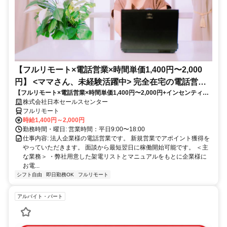
【フルリモート×電話営業×時間単価1,400円〜2,000
円】 <ママさん、未経験活躍中> 完全在宅の電話営業
【フルリモート×電話営業×時間単価1,400円〜2,000円+インセンティブ
で家庭と仕事の両立を実現
あり】 ＜ママさん、未経験活躍中＞ 完全在宅の電話営業で家庭と仕事の
株式会社日本セールスセンター
両立を実現
フルリモート
時給1,400円～2,000円
勤務時間・曜日: 営業時間：平日9:00〜18:00
仕事内容: 法人企業様の電話営業です。 新規営業でアポイント獲得を
やっていただきます。 面談から最短翌日に稼働開始可能です。 ＜主
な業務＞ ・弊社用意した架電リストとマニュアルをもとに企業様に
お電...
シフト自由
即日勤務OK
フルリモート
アルバイト・パート