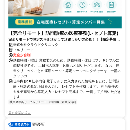
【完全リモート】訪問診療の医療事務(レセプト算定)
完全リモートで算定スキル活かして活躍したい方必見！！【限定募集】
完全リモート｜在宅医療レセプト算定（成果報酬型／業務委託）
株式会社クラウドクリニック
フルリモート
完全歩合制
勤務時間・曜日: 業務委託のため、勤務時間・休日はフレキシブルに
調整可能です。 土日祝の稼働・休暇も相談いただけます。 なお、担
当クリニックごとの運用ルール・算定ルールのレクチャーを、一部ス
タッフの...
仕事内容: ■ 仕事内容 電子カルテに入力された情報をもとに、訪問診
療・往診の算定項目を入力し、レセプトを作成します。 担当案件の
カルテ確認から算定入力・レセプト完成まで、一貫して担当いただき
ます...
社員登用あり
フルリモート
在宅OK
完全歩合制
同じ企業の求人
業務委託