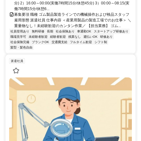
分) 2）16:00～00:00(実働7時間15分/休憩45分) 3）00:00～08:15(実
働7時間15分/休憩6...
募集要項 職種 ゴム製品製造ラインでの機械操作および検品スタッフ
雇用形態 派遣社員 仕事内容 ＜産業用製品の製造工場でのお仕事＞ ＼
重量物なし！未経験歓迎のカンタン作業／ 【担当業務】 ゴム...
社員登用あり
無料研修
長期
社会保険あり
車通勤OK
スタートアップ研修あり
職場見学可
未経験者歓迎
経験者歓迎
残業なし
週払いOK
研修あり
社会保険完備
ブランクOK
交通費支給
フルタイム歓迎
シフト制
髪型・髪色自由
派遣社員