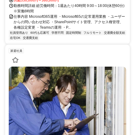
月給330,000円～360,000円
勤務時間詳細 総労働時間：1週あたり40時間 9:00～18:00(休憩60分)
※実働8時間
仕事内容 Microsoft365運用 ・Microsoft65の定常運用業務 ・ユーザー
からの問い合わせ対応 ・SharePointサイト管理、アクセス権管理、
各種設定変更 ・Teamsの運用 ・P...
社員登用あり
60代も応募可
学歴不問
固定時間制
フルリモート
交通費全額支給
在宅OK
交通費支給
派遣社員