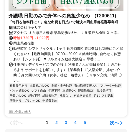
介護職 日勤のみで身体への負担少なめ (T200611)
「毎日を給料日に！」急な出費も日払いで解決≪岡山県都窪郡早島町周
辺≫
株式会社キャリア
アクセス ＪＲ瀬戸大橋線 早島徒歩約8分、ＪＲ瀬戸大橋線 久々原徒
歩約14分、ＪＲ瀬戸大橋線 備中箕島徒歩約31分
時給1,720円～1,920円
岡山県都窪郡
勤務時間 シフトサイクル：1ヶ月 勤務時間や週回数はお気軽にご相談
ください♪ 【勤務時間例】 07:00～20:00 ※就業時間に合わせて休憩
あり 【シフト例】 ▼フルタイム勤務大歓迎☆ 早番：...
仕事内容 デイサービスでの介護士 利用者さんが毎日を楽しく過ごせ
るよう サポートをお願いします♪ 【業務例】 〇入浴介助、排せつ介
助 〇身の回りの介助（食事、移動、着替え） 〇リネン交換、清掃 〇
レ...
社員登用あり
土日祝のみOK
主婦・主夫歓迎
資格取得支援あり
フリーター歓迎
バイク通勤OK
シフト自由
学歴不問
車通勤OK
即日勤務OK
職場見学可
平日のみOK
経験不問
経験者歓迎
残業なし
有資格者歓迎
月1シフト提出
研修あり
ブランクOK
交通費支給
同じ企業の求人
前へ
次へ
1
2
3
4
5