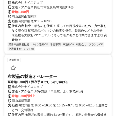
株式会社ナイスジョブ
交通・アクセス 岡山市南区箕島/車通勤OK◎
時給1,150円
岡山県岡山市南区
勤務時間詳細 ①9:00～16:00
仕事内容 検査・梱包のお仕事！ 座っての目視検査のため、力仕事も
なく安心◎ 配管用のパッキンの検査や梱包、袋詰めなどをお任せ！
未経験も大歓迎♪マニュアルにそってモクモクと作業できますよ◎ 高
時給で...
業界未経験者歓迎
バイク通勤OK
学歴不問
車通勤OK
転勤なし
ブランクOK
交通費支給
シフト制
派遣社員
布製品の製造オペレーター
高時給1,300円＋深夜手当でしっかり稼げる
株式会社ナイスジョブ
交通・アクセス JR宇野線「早島駅」より車で約5分
時給1,300円以上
岡山県都窪郡
勤務時間詳細 ① 8:00～16:30 ② 16:15～0:45 ③ 0:30～8:15 １週間ご
との３交替勤務
仕事内容 布製品の製造に関わるお仕事です。 原料の計量から機械操