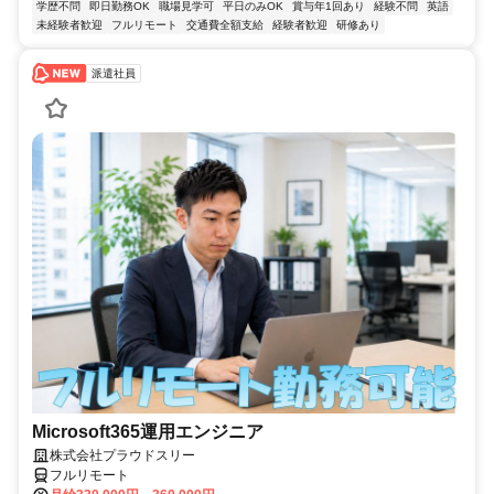
学歴不問
即日勤務OK
職場見学可
平日のみOK
賞与年1回あり
経験不問
英語
未経験者歓迎
フルリモート
交通費全額支給
経験者歓迎
研修あり
派遣社員
Microsoft365運用エンジニア
株式会社プラウドスリー
フルリモート