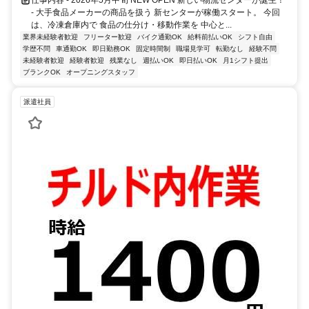
仕事内容 - 2026年5月中旬 NEW OPEN 新しい物流センターが誕生！
- 大手食品メーカーの商品を扱う 新センターが稼働スタート。 今回
は、冷凍倉庫内で 食品の仕分け・移動作業を 中心と...
業界未経験者歓迎
フリーター歓迎
バイク通勤OK
給料前払いOK
シフト自由
学歴不問
車通勤OK
即日勤務OK
固定時間制
職場見学可
転勤なし
経験不問
未経験者歓迎
経験者歓迎
残業なし
週払いOK
即日払いOK
月1シフト提出
ブランクOK
オープニングスタッフ
派遣社員