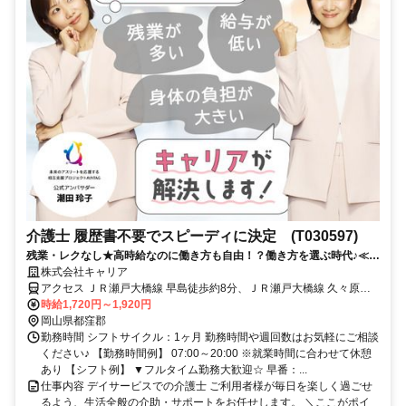
介護士 履歴書不要でスピーディに決定 (T030597)
残業・レクなし★高時給なのに働き方も自由！？働き方を選ぶ時代♪≪岡
山県都窪郡早島町周辺≫
株式会社キャリア
アクセス ＪＲ瀬戸大橋線 早島徒歩約8分、ＪＲ瀬戸大橋線 久々原徒
歩約14分、ＪＲ瀬戸大橋線 備中箕島徒歩約31分
時給1,720円～1,920円
岡山県都窪郡
勤務時間 シフトサイクル：1ヶ月 勤務時間や週回数はお気軽にご相談
ください♪ 【勤務時間例】 07:00～20:00 ※就業時間に合わせて休憩
あり 【シフト例】 ▼フルタイム勤務大歓迎☆ 早番：...
仕事内容 デイサービスでの介護士 ご利用者様が毎日を楽しく過ごせ
るよう、生活全般の介助・サポートをお任せします。 ＼ここがポイ