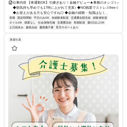
仕事内容 【車通勤OK】引継ぎあり！金融デビュー★事務のオシゴト♪
◆朝気持ち早めでも17時に上がれて充実♪ ◆NO残業でストレスfree☆
◆お迎えがある方も安心ですね◎ ◆金融の経験・知識はなく...
長期
固定時間制
平日のみOK
未経験者歓迎
交通費全額支給
経験者歓迎
ネイルOK
残業なし
社会保険完備
交通費支給
長期歓迎
週4日以上OK
土日祝休み
服装自由
履歴書不要
育児サポートあり
派遣社員