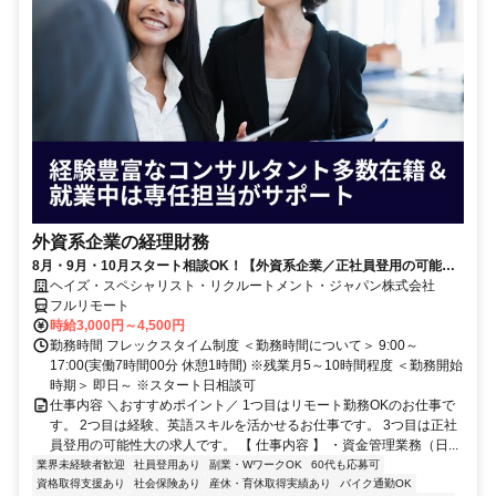
外資系企業の経理財務
8月・9月・10月スタート相談OK！【外資系企業／正社員登用の可能性
大／700万～800万／リモート勤務OK】経理財務
ヘイズ・スペシャリスト・リクルートメント・ジャパン株式会社
フルリモート
時給3,000円～4,500円
勤務時間 フレックスタイム制度 ＜勤務時間について＞ 9:00～
17:00(実働7時間00分 休憩1時間) ※残業月5～10時間程度 ＜勤務開始
時期＞ 即日～ ※スタート日相談可
仕事内容 ＼おすすめポイント／ 1つ目はリモート勤務OKのお仕事で
す。 2つ目は経験、英語スキルを活かせるお仕事です。 3つ目は正社
員登用の可能性大の求人です。 【 仕事内容 】 ・資金管理業務（日...
業界未経験者歓迎
社員登用あり
副業・WワークOK
60代も応募可
資格取得支援あり
社会保険あり
産休・育休取得実績あり
バイク通勤OK