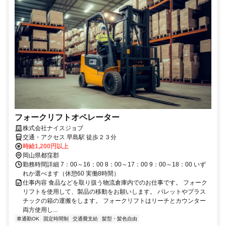
フォークリフトオペレーター
株式会社ナイスジョブ
交通・アクセス 早島駅 徒歩２３分
時給1,200円以上
岡山県都窪郡
勤務時間詳細 7：00～16：00 8：00～17：00 9：00～18：00 いず
れか選べます（休憩60 実働8時間）
仕事内容 食品などを取り扱う物流倉庫内でのお仕事です。 フォーク
リフトを使用して、製品の移動をお願いします。 パレットやプラス
チックの箱の運搬をします。 フォークリフトはリーチとカウンター
両方使用し...
車通勤OK
固定時間制
交通費支給
髪型・髪色自由