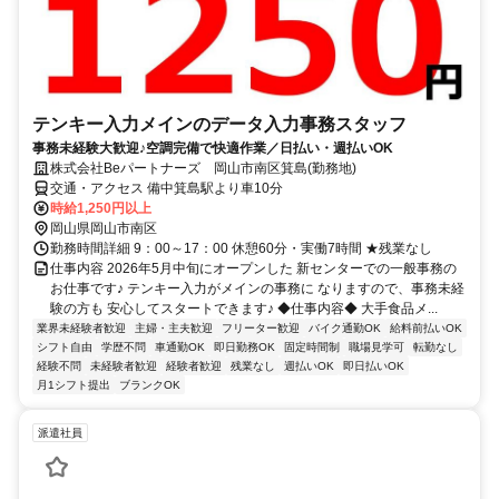
テンキー入力メインのデータ入力事務スタッフ
事務未経験大歓迎♪空調完備で快適作業／日払い・週払いOK
株式会社Beパートナーズ 岡山市南区箕島(勤務地)
交通・アクセス 備中箕島駅より車10分
時給1,250円以上
岡山県岡山市南区
勤務時間詳細 9：00～17：00 休憩60分・実働7時間 ★残業なし
仕事内容 2026年5月中旬にオープンした 新センターでの一般事務の
お仕事です♪ テンキー入力がメインの事務に なりますので、事務未経
験の方も 安心してスタートできます♪ ◆仕事内容◆ 大手食品メ...
業界未経験者歓迎
主婦・主夫歓迎
フリーター歓迎
バイク通勤OK
給料前払いOK
シフト自由
学歴不問
車通勤OK
即日勤務OK
固定時間制
職場見学可
転勤なし
経験不問
未経験者歓迎
経験者歓迎
残業なし
週払いOK
即日払いOK
月1シフト提出
ブランクOK
派遣社員