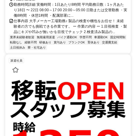
勤務時間詳細 実働時間：1日あたり8時間 平均勤務日数：1ヶ月あた
り18日 〜 22日 08:00～17:00 20:00～05:00 日勤または交替勤務 ・実
働8時間 ・休憩1時間 ・配属部署に...
仕事内容 大手メーカー工場勤務♪ 製品の検査や梱包をお任せ！ 未経
験者の方でも挑戦できる作業です。 ー 作業の内容 ー 1.目視検査 ・製
品にキズや凹みが無いかを目視でチェック 2.検査済み製品の...
業界未経験者歓迎
無期雇用派遣
バイク通勤OK
学歴不問
車通勤OK
固定時間制
転勤なし
経験不問
研修あり
賞与あり
ブランクOK
育休あり
交通費支給
土日祝休み
寮・社宅あり
派遣社員