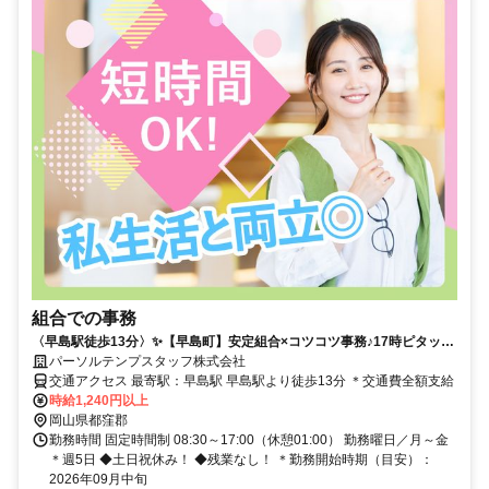
組合での事務
〈早島駅徒歩13分〉✨️【早島町】安定組合×コツコツ事務♪17時ピタッと
◆未経験OK
パーソルテンプスタッフ株式会社
交通アクセス 最寄駅：早島駅 早島駅より徒歩13分 ＊交通費全額支給
時給1,240円以上
岡山県都窪郡
勤務時間 固定時間制 08:30～17:00（休憩01:00） 勤務曜日／月～金
＊週5日 ◆土日祝休み！ ◆残業なし！ ＊勤務開始時期（目安）：
2026年09月中旬