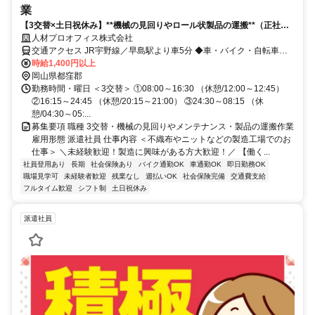
業
【3交替×土日祝休み】**機械の見回りやロール状製品の運搬**（正社員
登用あり♪）（週払いOK）
人材プロオフィス株式会社
交通アクセス JR宇野線／早島駅より車5分 ◆車・バイク・自転車通
勤OK
時給1,400円以上
岡山県都窪郡
勤務時間・曜日 ＜3交替＞ ①08:00～16:30 （休憩/12:00～12:45）
②16:15～24:45 （休憩/20:15～21:00） ③24:30～08:15 （休
憩/04:30～05:...
募集要項 職種 3交替・機械の見回りやメンテナンス・製品の運搬作業
雇用形態 派遣社員 仕事内容 ＜不織布やニットなどの製造工場でのお
仕事＞ ＼未経験歓迎！製造に興味がある方大歓迎！／ 【働く...
社員登用あり
長期
社会保険あり
バイク通勤OK
車通勤OK
即日勤務OK
職場見学可
未経験者歓迎
残業なし
週払いOK
社会保険完備
交通費支給
フルタイム歓迎
シフト制
土日祝休み
派遣社員