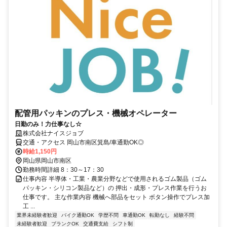
配管用パッキンのプレス・機械オペレーター
日勤のみ！力仕事なし☆
株式会社ナイスジョブ
交通・アクセス 岡山市南区箕島/車通勤OK◎
時給1,150円
岡山県岡山市南区
勤務時間詳細 8：30～17：30
仕事内容 半導体・工業・農業分野などで使用されるゴム製品（ゴム
パッキン・シリコン製品など）の 押出・成形・プレス作業を行うお
仕事です。 主な作業内容 機械へ部品をセット ボタン操作でプレス加
工 ...
業界未経験者歓迎
バイク通勤OK
学歴不問
車通勤OK
転勤なし
経験不問
未経験者歓迎
ブランクOK
交通費支給
シフト制