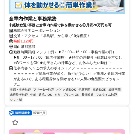
倉庫内作業と事務業務
未経験歓迎♪事務と倉庫内作業で体を動かせる◎月収20万円も可
株式会社零コーポレーション
交通・アクセス 「早島駅」から車で10分程度！
時給1,120円
岡山県都窪郡
勤務時間詳細 ＜シフト例＞ ▶7：00～16：00（事務作業の日）
▶8：00～17：00（庫内作業時） ★時間の調整可 ⭐残業は基本なし
⭐WワークもOK ★お子さんの行事など、お休みしたい時はご...
仕事内容 ＼＼この求人のポイント／／ ＝＝＝＝＝＝＝＝＝＝＝＝＝
＝＝＝＝＝＝ ✅簡単作業が多く、負担が少ない！ ✅事務と倉庫内作業
があるので、ある程度身体を動かせる♪ ✅人気の食品類のピッキン
グ...
主婦・主夫歓迎
フリーター歓迎
バイク通勤OK
学歴不問
車通勤OK
経験不問
未経験者歓迎
午前
週払いOK
夕方
ブランクOK
長期歓迎
フルタイム歓迎
シフト制
派遣社員