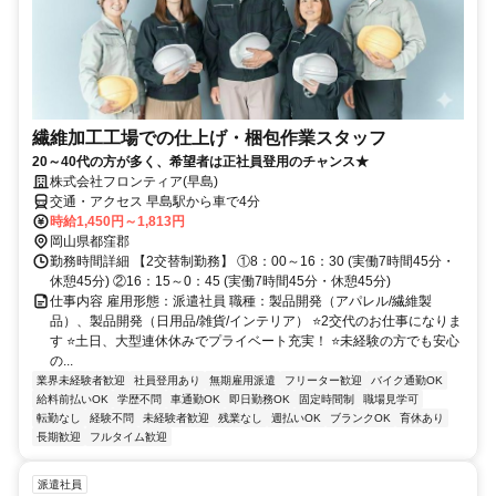
繊維加工工場での仕上げ・梱包作業スタッフ
20～40代の方が多く、希望者は正社員登用のチャンス★
株式会社フロンティア(早島)
交通・アクセス 早島駅から車で4分
時給1,450円～1,813円
岡山県都窪郡
勤務時間詳細 【2交替制勤務】 ①8：00～16：30 (実働7時間45分・
休憩45分) ②16：15～0：45 (実働7時間45分・休憩45分)
仕事内容 雇用形態：派遣社員 職種：製品開発（アパレル/繊維製
品）、製品開発（日用品/雑貨/インテリア） ⭐2交代のお仕事になりま
す ⭐土日、大型連休休みでプライベート充実！ ⭐未経験の方でも安心
の...
業界未経験者歓迎
社員登用あり
無期雇用派遣
フリーター歓迎
バイク通勤OK
給料前払いOK
学歴不問
車通勤OK
即日勤務OK
固定時間制
職場見学可
転勤なし
経験不問
未経験者歓迎
残業なし
週払いOK
ブランクOK
育休あり
長期歓迎
フルタイム歓迎
派遣社員