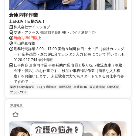
倉庫内軽作業
土日休み！日勤のみ！
株式会社ナイスジョブ
交通・アクセス 都窪郡早島町/車・バイク通勤可◎
時給1,150円以上
岡山県都窪郡
勤務時間詳細 8:00～17:00 実働８時間 休日：土・日（会社カレンダ
ー） 応募画面へ進む 約1分でカンタン入力 応募について 問い合わせ
0120-927-744 会社情報
仕事内容 倉庫内作業 事務補助作業 食品と取り扱う物流倉庫（冷蔵・
冷凍・低温）のお仕事です。 検品や事務補助作業（簡単な入力程
度）をお願いします。 未経験者の方でもスタートできるお仕事内容
ですので、...
業界未経験者歓迎
バイク通勤OK
学歴不問
車通勤OK
固定時間制
経験不問
ブランクOK
派遣社員