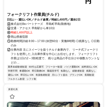
フォークリフト作業員(チルド)
日払い・週払いOK／チルド倉庫／時給1,400円／週休2日
株式会社Beパートナーズ 早島町早島(勤務地)
交通・アクセス 早島駅から車10分
時給1,400円以上
岡山県都窪郡
勤務時間詳細 8:00～17:00 (休憩60分・実働8時間) ◎残業なし ◎日勤
のみ
仕事内容 主にスイーツを扱うチルド倉庫内で、 リーチ式フォークリ
フトを使用した 入出庫作業を中心にお任せします。 フォークリフト
作業は1日の2～3割程度で、 残りは商品の手仕分けや個数カウントな
どの ...
業界未経験者歓迎
60代も応募可
フリーター歓迎
バイク通勤OK
給料前払いOK
学歴不問
車通勤OK
即日勤務OK
職場見学可
転勤なし
経験者歓迎
残業なし
週払いOK
即日払いOK
有資格者歓迎
月1シフト提出
ブランクOK
長期歓迎
フルタイム歓迎
シフト制
派遣社員