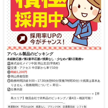
アパレル製品のピッキング
未経験応援✅第2新卒応援✅残業なし・少なめ✅週5日勤務✨
株式会社メイツ中国 岡山支店(早島町)
交通・アクセス 中庄駅から車で10分
時給1,200円
岡山県都窪郡
勤務時間詳細 9:00～17:30(休憩60分/実働7時間30分) ※残業は基本あ
りません ＜勤務期間について＞ 即日～
仕事内容
───────────────────────────────────── ⭐【早
島エリア】物流会社で衣料品のピッキング／週4日～相談可能！
────────────────────────...
車通勤OK
平日のみOK
残業なし
ブランクOK
交通費支給
シフト制