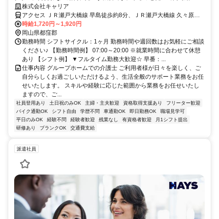
≪岡山県都窪郡早島町周辺≫
株式会社キャリア
アクセス ＪＲ瀬戸大橋線 早島徒歩約8分、ＪＲ瀬戸大橋線 久々原徒
歩約14分、ＪＲ瀬戸大橋線 備中箕島徒歩約31分
時給1,720円～1,920円
岡山県都窪郡
勤務時間 シフトサイクル：1ヶ月 勤務時間や週回数はお気軽にご相談
ください♪ 【勤務時間例】 07:00～20:00 ※就業時間に合わせて休憩
あり 【シフト例】 ▼フルタイム勤務大歓迎☆ 早番：...
仕事内容 グループホームでの介護士 ご利用者様が日々を楽しく、ご
自分らしくお過ごしいただけるよう、生活全般のサポート業務をお任
せいたします。 スキルや経験に応じた範囲から業務をお任せいたし
ますので、ご...
社員登用あり
土日祝のみOK
主婦・主夫歓迎
資格取得支援あり
フリーター歓迎
バイク通勤OK
シフト自由
学歴不問
車通勤OK
即日勤務OK
職場見学可
平日のみOK
経験不問
経験者歓迎
残業なし
有資格者歓迎
月1シフト提出
研修あり
ブランクOK
交通費支給
派遣社員