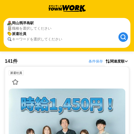
岡山県
早島駅
職種を選択してください
派遣社員
キーワードを選択してください
141件
条件保存
関連度順
派遣社員