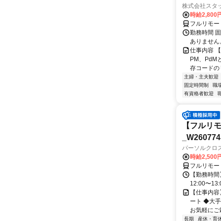
株式会社スタッ
時給2,80
フルリモー
勤務時間 固定
ありません
仕事内容 
PM、Pd
存コードのリ
主婦・主夫歓迎
固定時間制
職
有資格者歓迎
【フルリモ
_W260774
パーソルクロ
時給2,500
フルリモー
【勤務時間】
12:00〜13:
【仕事内容
ート ◆大
お気軽にご応
長期
産休・育