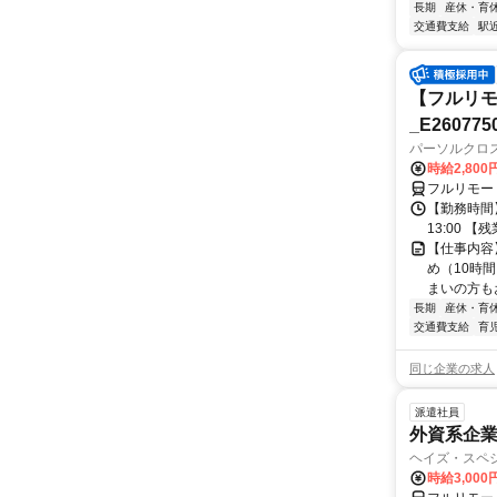
長期
産休・育
交通費支給
駅
【フルリモ
_E260775
パーソルクロ
時給2,800
フルリモー
【勤務時間】
13:00 
【仕事内容
め（10時
まいの方もお
長期
産休・育
交通費支給
育
同じ企業の求人
派遣社員
外資系企
ヘイズ・スペ
時給3,000