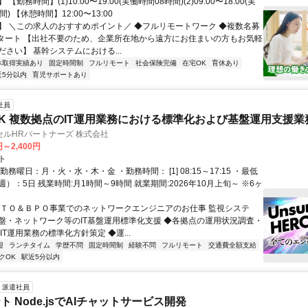
【勤務時間】(1)10:00〜19:00(実働時間08時間)(2)09:00〜18:00(実
) 【休憩時間】12:00〜13:00
】 ＼この求人のおすすめポイント／ ◆フルリモートワーク ◆複数名募
スタート 【出社不要のため、企業所在地から遠方にお住まいの方もお気軽
さい】 基幹システムにおける...
休取得実績あり
固定時間制
フルリモート
社会保険完備
在宅OK
育休あり
近5分以内
育児サポートあり
社員
K 複数拠点のIT運用業務における標準化および基盤運用支援業
ルHRパートナーズ 株式会社
円～2,400円
ト
勤務曜日：月・火・水・木・金 ・勤務時間： [1] 08:15～17:15 ・最低
）：5日 残業時間:月1時間～9時間 就業期間:2026年10月上旬～ ※6ヶ
ＩＴＯ＆ＢＰＯ事業でのネットワークエンジニアのお仕事 監視システ
盤・ネットワーク等のIT基盤運用標準化支援 ◆各拠点の運用状況調査・
IT運用業務の標準化方針策定 ◆運...
迎
ランチタイム
学歴不問
固定時間制
経験不問
フルリモート
交通費全額支給
クOK
駅近5分以内
派遣社員
 Node.jsでAIチャットサービス開発