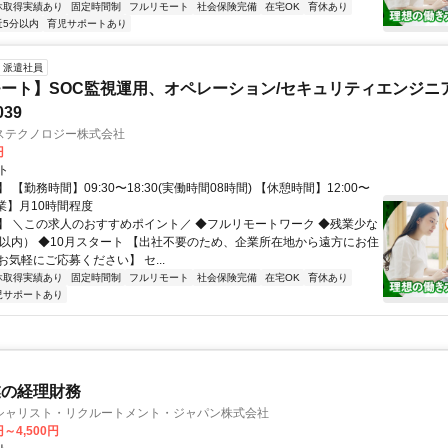
休取得実績あり
固定時間制
フルリモート
社会保険完備
在宅OK
育休あり
近5分以内
育児サポートあり
派遣社員
ート】SOC監視運用、オペレーション/セキュリティエンジニ
039
ステクノロジー株式会社
円
ト
 【勤務時間】09:30〜18:30(実働時間08時間) 【休憩時間】12:00〜
【残業】月10時間程度
】 ＼この求人のおすすめポイント／ ◆フルリモートワーク ◆残業少な
間以内） ◆10月スタート 【出社不要のため、企業所在地から遠方にお住
気軽にご応募ください】 セ...
休取得実績あり
固定時間制
フルリモート
社会保険完備
在宅OK
育休あり
児サポートあり
業の経理財務
シャリスト・リクルートメント・ジャパン株式会社
円～4,500円