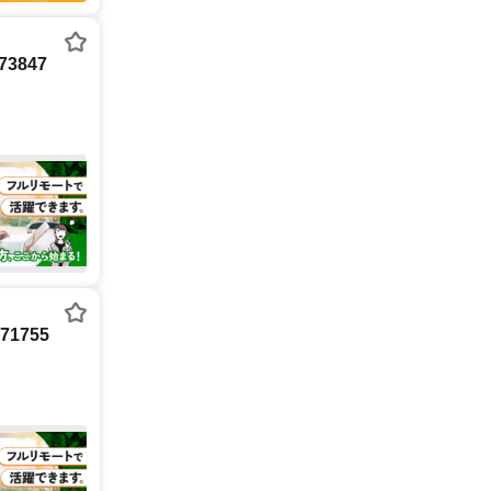
3847
1755