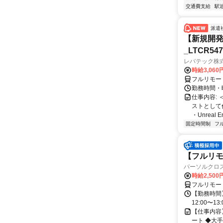
交通費支給
駅
派遣
【新規開発
_LTCR54
レバテック株
時給3,06
フルリモー
勤務時間・曜
仕事内容:
ストとして
・Unreal 
固定時間制
フ
【フルリモー
パーソルクロ
時給2,500
フルリモー
【勤務時間】
12:00〜13:
【仕事内容
ート ◆大