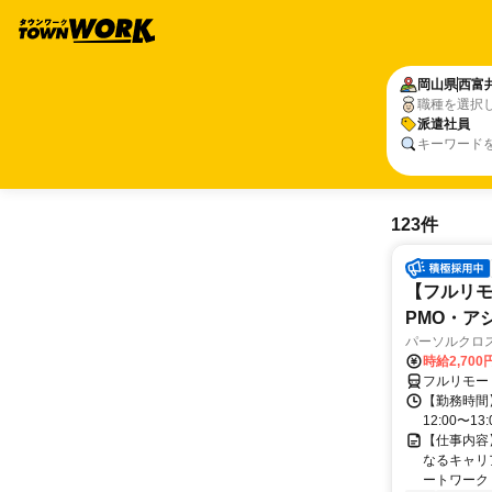
岡山県
西富
職種を選択
派遣社員
キーワード
123件
【フルリモ
PMO・アシ)
パーソルクロ
時給2,700
フルリモー
【勤務時間】
12:00〜13:
【仕事内容
なるキャリ
ートワーク 