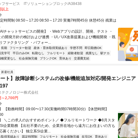
フサービス ITソリューションブロック/A38438
0円以上
ト
時間制 08:50～17:20 08:50～17:20 実働7時間45分 休憩45分 残業は
。
【AIチャットサービスの開発】 ・Webアプリの設計、開発、テスト ・
Mとの開発方針の検討および連携 ・UI／UX改善提案および機能開発 ・既
ファクタリング ・パフォー...
長期
フリーター歓迎
産休・育休取得実績あり
学歴不問
即日勤務OK
場見学可
平日のみOK
転勤なし
フルリモート
経験者歓迎
残業なし
駅ナカ
職種変更なし
社会保険完備
ブランクOK
育休あり
交通費支給
派遣社員
ート】故障診断システムの改修/機能追加対応/開発エンジニア
197
ステクノロジー株式会社
円～2,700円
ト
 【勤務時間】09:00〜17:30(実働時間07時間30分) 【休憩時間】
00
】 ＼この求人のおすすめポイント／ ◆フルリモートワーク ◆8月スタ
手SI企業勤務 【出社不要のため、企業所在地から遠方にお住まいの方も
募ください】 独立系SI企業...
休取得実績あり
固定時間制
フルリモート
社会保険完備
在宅OK
育休あり