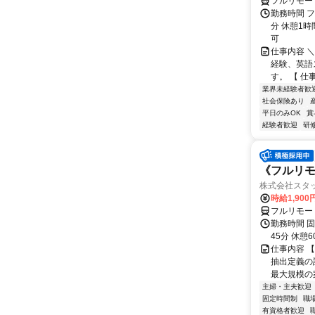
フルリモー
勤務時間 フ
分 休憩1時
可
仕事内容 
経験、英語
す。 【 仕
業界未経験者歓
社会保険あり
平日のみOK
賞
経験者歓迎
研
《フルリモ
株式会社スタッ
時給1,90
フルリモー
勤務時間 固定
45分 休憩
仕事内容 【
抽出定義の
最大規模の案
主婦・主夫歓迎
固定時間制
職
有資格者歓迎