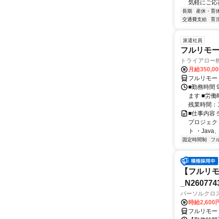
気軽にご応募
長期
産休・育
交通費支給
育
派遣社員
フルリモー
トライアロー
月給350,0
フルリモー
■勤務時間 
ます ■労働
残業時間：1
■仕事内容
プロジェク
ト ・Java、Ja
固定時間制
フ
【フルリモ
_N260774
パーソルクロ
時給2,600
フルリモー