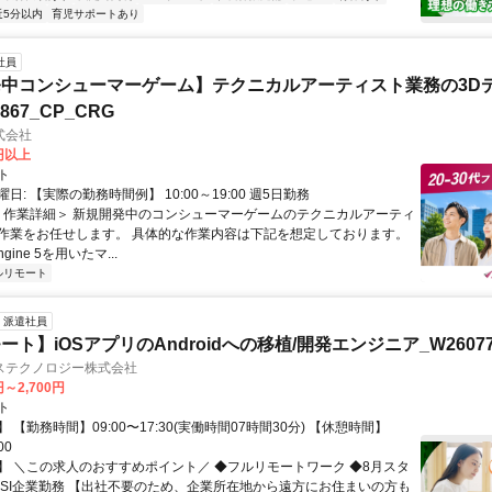
近5分以内
育児サポートあり
社員
中コンシューマーゲーム】テクニカルアーティスト業務の3D
7867_CP_CRG
式会社
0円以上
ト
日: 【実際の勤務時間例】 10:00～19:00 週5日勤務
 ＜作業詳細＞ 新規開発中のコンシューマーゲームのテクニカルアーティ
作業をお任せします。 具体的な作業内容は下記を想定しております。
Engine 5を用いたマ...
ルリモート
派遣社員
ト】iOSアプリのAndroidへの移植/開発エンジニア_W26077
ステクノロジー株式会社
円～2,700円
ト
 【勤務時間】09:00〜17:30(実働時間07時間30分) 【休憩時間】
00
】 ＼この求人のおすすめポイント／ ◆フルリモートワーク ◆8月スタ
手SI企業勤務 【出社不要のため、企業所在地から遠方にお住まいの方も