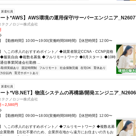
派遣社員
ート*AWS】AWS環境の運用保守/サーバーエンジニア_N26077
ステクノロジー株式会社
円
ト
 【勤務時間】10:00〜19:00(実働時間08時間) 【休憩時間】12:00〜
】 ＼この求人のおすすめポイント／ ◆就業者限定CCNA・CCNP資格
 ◆服装自由 ◆複数名募集 ◆フルリモートワーク ◆8月スタート ◆10時
通信事業関連会社勤務 ...
休取得実績あり
固定時間制
フルリモート
社会保険完備
在宅OK
育休あり
近5分以内
育児サポートあり
派遣社員
ト*VB.NET】物流システムの再構築/開発エンジニア_N26067
ステクノロジー株式会社
円～2,580円
ト
 【勤務時間】09:00〜18:00(実働時間08時間) 【休憩時間】12:00〜
】 ＼この求人のおすすめポイント／ ◆フルリモートワーク ◆複数名募
SI企業勤務 【出社不要のため、企業所在地から遠方にお住まいの方もお