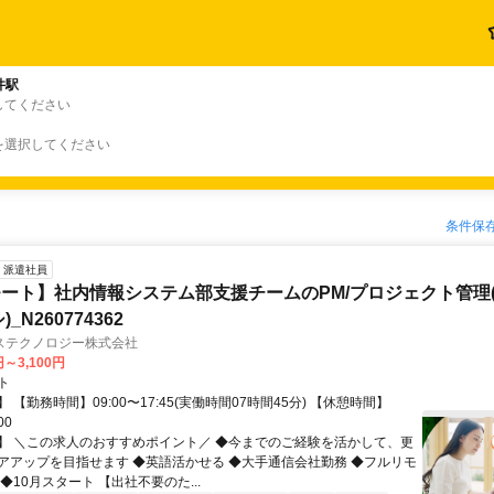
井駅
してください
を選択してください
条件保
派遣社員
ート】社内情報システム部支援チームのPM/プロジェクト管理(
_N260774362
ステクノロジー株式会社
円～3,100円
ト
 【勤務時間】09:00〜17:45(実働時間07時間45分) 【休憩時間】
00
】 ＼この求人のおすすめポイント／ ◆今までのご経験を活かして、更
アアップを目指せます ◆英語活かせる ◆大手通信会社勤務 ◆フルリモ
◆10月スタート 【出社不要のた...