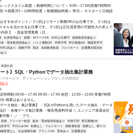
ト
レックスタイム制度 ＜勤務時間について＞ 9:00～17:00(実働7時間00
間) ※残業月5～10時間程度 ＜勤務開始時期＞ 即日～ ※スタート日相談
＼おすすめポイント／ 1つ目はリモート勤務OKのお仕事です。 2つ目は
スキルを活かせるお仕事です。 3つ目は正社員登用の可能性大の求人で
事内容 】 ・資金管理業務（日...
迎
社員登用あり
副業・WワークOK
60代も応募可
資格取得支援あり
産休・育休取得実績あり
バイク通勤OK
学歴不問
即日勤務OK
職場見学可
与年1回あり
経験不問
英語
未経験者歓迎
フルリモート
交通費全額支給
修あり
派遣社員
ート》SQL・Pythonでデータ抽出集計業務
フサービス ITソリューションブロック/A36332
0円以上
ト
時間制 09:00～17:45 09:00～17:45 休憩：12:00～13:00 実働7時間
60分 残業はありません。
データ抽出・集計業務】 ・SQLやPythonを用いたデータ抽出 ・データ
設計 ・各種データ集計業務 ・報告用資料作成 ＼ エンジニア派遣会社
件数！ ／ ・ブラ...
長期
フリーター歓迎
産休・育休取得実績あり
学歴不問
即日勤務OK
場見学可
平日のみOK
転勤なし
フルリモート
経験者歓迎
残業なし
駅ナカ
職種変更なし
社会保険完備
ブランクOK
育休あり
交通費支給