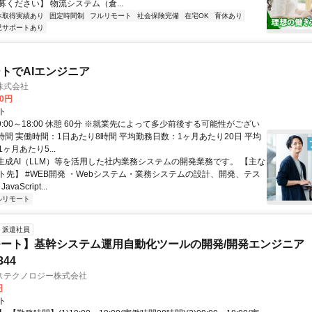
ください】 物流システム（倉...
休取得実績あり
固定時間制
フルリモート
社会保険完備
在宅OK
育休あり
児サポートあり
トでAIエンジニア
株式会社
00円
ト
9:00～18:00 休憩 60分 ※就業先によって多少前後する可能性がござい
時間 実働時間：1日あたり8時間 平均勤務日数：1ヶ月あたり20日 平均
ヶ月あたり5...
 生成AI（LLM）等を活用した社内業務システムの開発業務です。 【主な
ト先】 #WEB開発 ・Webシステム・業務システムの設計、開発、テス
vaScript...
ルリモート
派遣社員
ート】基幹システム運用自動化ツールの開発/開発エンジニア
344
ステクノロジー株式会社
円
ト