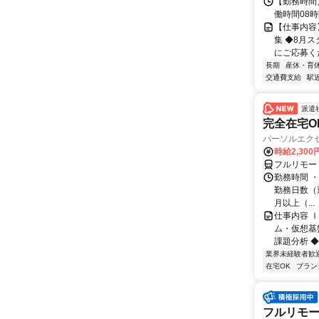
【勤務時間】 
働時間08時間
【仕事内容
集 ◆8月
にご応募くだ
長期
産休・育
交通費支給
駅
派遣
完全在宅O
パーソルエクセ
時給2,300
フルリモー
勤務時間 ・
勤務日数（週
月以上（...
仕事内容 
ム・仮想基
課題分析 ◆
業界未経験者歓
在宅OK
ブラン
フルリモート