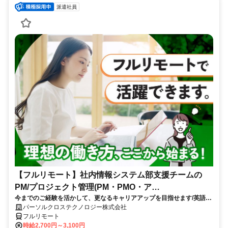
派遣社員
【フルリモート】社内情報システム部支援チームの
PM/プロジェクト管理(PM・PMO・ア
今までのご経験を活かして、更なるキャリアアップを目指せます/英語活
シ)_N260774362
かせる/大手通信会社勤務/フルリモートワーク/10月スタート
パーソルクロステクノロジー株式会社
フルリモート
時給2,700円～3,100円