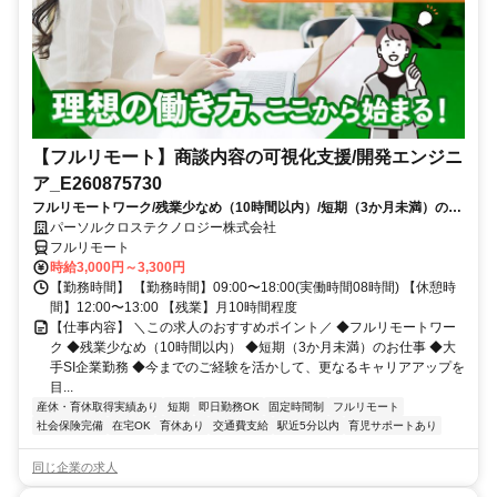
【フルリモート】商談内容の可視化支援/開発エンジニ
ア_E260875730
フルリモートワーク/残業少なめ（10時間以内）/短期（3か月未満）のお
仕事/大手SI企業勤務/今までのご経験を活かして、更なるキャリアアップ
パーソルクロステクノロジー株式会社
を目指せます
フルリモート
時給3,000円～3,300円
【勤務時間】 【勤務時間】09:00〜18:00(実働時間08時間) 【休憩時
間】12:00〜13:00 【残業】月10時間程度
【仕事内容】 ＼この求人のおすすめポイント／ ◆フルリモートワー
ク ◆残業少なめ（10時間以内） ◆短期（3か月未満）のお仕事 ◆大
手SI企業勤務 ◆今までのご経験を活かして、更なるキャリアアップを
目...
産休・育休取得実績あり
短期
即日勤務OK
固定時間制
フルリモート
社会保険完備
在宅OK
育休あり
交通費支給
駅近5分以内
育児サポートあり
同じ企業の求人