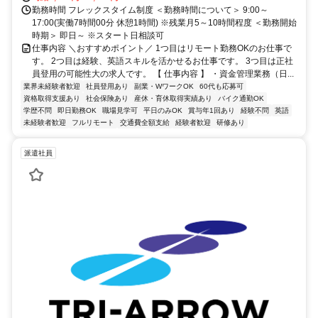
勤務時間 フレックスタイム制度 ＜勤務時間について＞ 9:00～
17:00(実働7時間00分 休憩1時間) ※残業月5～10時間程度 ＜勤務開始
時期＞ 即日～ ※スタート日相談可
仕事内容 ＼おすすめポイント／ 1つ目はリモート勤務OKのお仕事で
す。 2つ目は経験、英語スキルを活かせるお仕事です。 3つ目は正社
員登用の可能性大の求人です。 【 仕事内容 】 ・資金管理業務（日...
業界未経験者歓迎
社員登用あり
副業・WワークOK
60代も応募可
資格取得支援あり
社会保険あり
産休・育休取得実績あり
バイク通勤OK
学歴不問
即日勤務OK
職場見学可
平日のみOK
賞与年1回あり
経験不問
英語
未経験者歓迎
フルリモート
交通費全額支給
経験者歓迎
研修あり
派遣社員