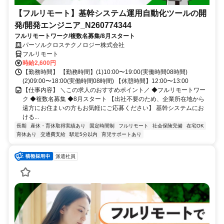
【フルリモート】基幹システム運用自動化ツールの開
発/開発エンジニア_N260774344
フルリモートワーク/複数名募集/8月スタート
パーソルクロステクノロジー株式会社
フルリモート
時給2,600円
【勤務時間】 【勤務時間】(1)10:00〜19:00(実働時間08時間)
(2)09:00〜18:00(実働時間08時間) 【休憩時間】12:00〜13:00
【仕事内容】 ＼この求人のおすすめポイント／ ◆フルリモートワー
ク ◆複数名募集 ◆8月スタート 【出社不要のため、企業所在地から
遠方にお住まいの方もお気軽にご応募ください】 基幹システムにお
ける...
長期
産休・育休取得実績あり
固定時間制
フルリモート
社会保険完備
在宅OK
育休あり
交通費支給
駅近5分以内
育児サポートあり
派遣社員