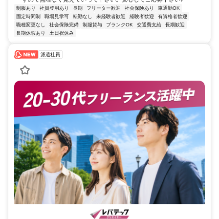
制服あり
社員登用あり
長期
フリーター歓迎
社会保険あり
車通勤OK
固定時間制
職場見学可
転勤なし
未経験者歓迎
経験者歓迎
有資格者歓迎
職種変更なし
社会保険完備
制服貸与
ブランクOK
交通費支給
長期歓迎
長期休暇あり
土日祝休み
派遣社員