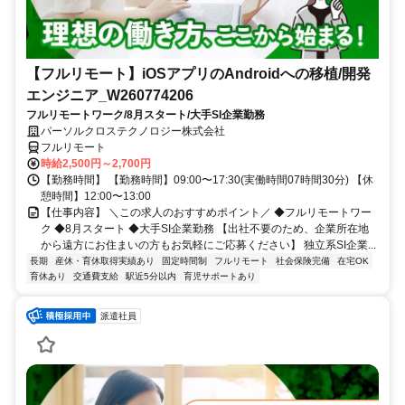
【フルリモート】iOSアプリのAndroidへの移植/開発
エンジニア_W260774206
フルリモートワーク/8月スタート/大手SI企業勤務
パーソルクロステクノロジー株式会社
フルリモート
時給2,500円～2,700円
【勤務時間】 【勤務時間】09:00〜17:30(実働時間07時間30分) 【休
憩時間】12:00〜13:00
【仕事内容】 ＼この求人のおすすめポイント／ ◆フルリモートワー
ク ◆8月スタート ◆大手SI企業勤務 【出社不要のため、企業所在地
から遠方にお住まいの方もお気軽にご応募ください】 独立系SI企業...
長期
産休・育休取得実績あり
固定時間制
フルリモート
社会保険完備
在宅OK
育休あり
交通費支給
駅近5分以内
育児サポートあり
派遣社員