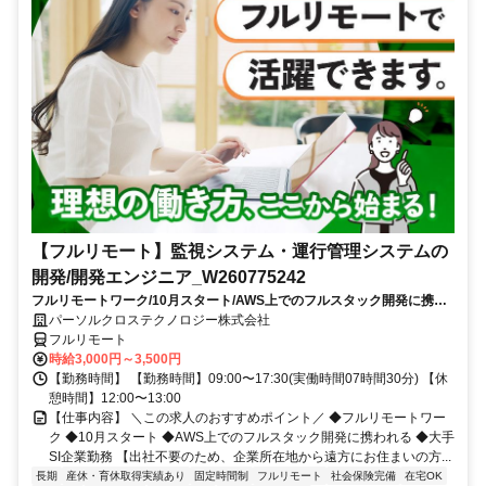
【フルリモート】監視システム・運行管理システムの
開発/開発エンジニア_W260775242
フルリモートワーク/10月スタート/AWS上でのフルスタック開発に携わ
れる/大手SI企業勤務
パーソルクロステクノロジー株式会社
フルリモート
時給3,000円～3,500円
【勤務時間】 【勤務時間】09:00〜17:30(実働時間07時間30分) 【休
憩時間】12:00〜13:00
【仕事内容】 ＼この求人のおすすめポイント／ ◆フルリモートワー
ク ◆10月スタート ◆AWS上でのフルスタック開発に携われる ◆大手
SI企業勤務 【出社不要のため、企業所在地から遠方にお住まいの方...
長期
産休・育休取得実績あり
固定時間制
フルリモート
社会保険完備
在宅OK