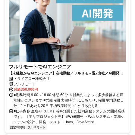
フルリモートでAIエンジニア
【未経験からAIエンジニア】在宅勤務／フルリモ～週2出社／AI開発を
仕事にする
トライアロー株式会社
フルリモート
月給350,000円
■勤務時間 9:00～18:00 休憩 60分 ※就業先によって多少前後する可
能性がございます ■労働時間 実働時間：1日あたり8時間 平均勤務日
数：1ヶ月あたり20日 平均残業時間：1ヶ月あたり5...
■仕事内容 生成AI（LLM）等を活用した社内業務システムの開発業務
です。 【主なプロジェクト先】 #WEB開発 ・Webシステム・業務シ
ステムの設計、開発、テスト ・Java、JavaScript...
固定時間制
フルリモート