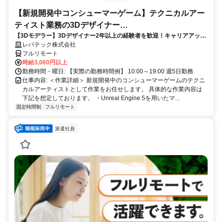
【新規開発中コンシューマーゲーム】テクニカルアー
ティスト業務の3Dデザイナー
【3Dモデラー】3Dデザイナー2年以上の経験者を歓迎！キャリアアップ
_LTCR547867_CP_CRG
を目指したい方も大歓迎♪
レバテック株式会社
フルリモート
時給3,060円以上
勤務時間・曜日: 【実際の勤務時間例】 10:00～19:00 週5日勤務
仕事内容: ＜作業詳細＞ 新規開発中のコンシューマーゲームのテクニ
カルアーティストとして作業をお任せします。 具体的な作業内容は
下記を想定しております。 ・Unreal Engine 5を用いたマ...
固定時間制
フルリモート
派遣社員