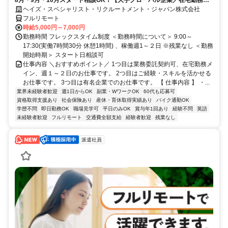
8月・9月・10月スタート相談OK！【大手グローバル企業／在宅勤務メ
イン／週1～2日勤務】IFRSアドバイザー
ヘイズ・スペシャリスト・リクルートメント・ジャパン株式会社
フルリモート
時給5,000円～7,000円
勤務時間 フレックスタイム制度 ＜勤務時間について＞ 9:00～
17:30(実働7時間30分 休憩1時間) 、稼働週1～２日 ※残業なし ＜勤務
開始時期＞ スタート日相談可
仕事内容 ＼おすすめポイント／ 1つ目は業務委託契約可、在宅勤務メ
イン、週１～２日のお仕事です。 2つ目はご経験・スキルを活かせる
お仕事です。 3つ目は有名企業でのお仕事です。 【 仕事内容 】 ・...
業界未経験者歓迎
週1日からOK
副業・WワークOK
60代も応募可
資格取得支援あり
社会保険あり
産休・育休取得実績あり
バイク通勤OK
学歴不問
即日勤務OK
職場見学可
平日のみOK
賞与年1回あり
経験不問
英語
未経験者歓迎
フルリモート
交通費全額支給
経験者歓迎
残業なし
派遣社員