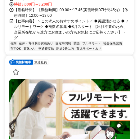
時給3,000円～3,200円
【勤務時間】 【勤務時間】09:00〜17:45(実働時間07時間45分) 【休
憩時間】12:00〜13:00
【仕事内容】 ＼この求人のおすすめポイント／ ◆英語活かせる ◆フ
ルリモートワーク ◆複数名募集 ◆8月スタート 【出社不要のため、
企業所在地から遠方にお住まいの方もお気軽にご応募ください】 ・
グ...
長期
産休・育休取得実績あり
固定時間制
英語
フルリモート
社会保険完備
在宅OK
育休あり
交通費支給
駅近5分以内
育児サポートあり
派遣社員