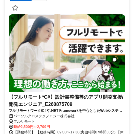
【フルリモート*C#】設計書整備等のアプリ開発支援/
開発エンジニア_E260875709
フルリモートワーク/C#や.NET Frameworkを中心としたWebシステム
の設計に携われる/既存システムの解析〜設計書作成まで担当でき、設計
パーソルクロステクノロジー株式会社
スキルを磨ける
フルリモート
時給2,500円～2,700円
【勤務時間】 【勤務時間】09:00〜17:30(実働時間07時間30分) 【休