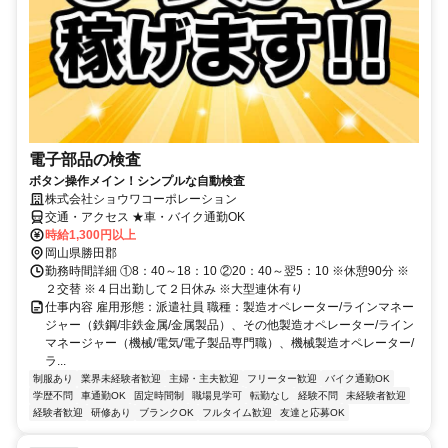
電子部品の検査
ボタン操作メイン！シンプルな自動検査
株式会社ショウワコーポレーション
交通・アクセス ★車・バイク通勤OK
時給1,300円以上
岡山県勝田郡
勤務時間詳細 ①8：40～18：10 ②20：40～翌5：10 ※休憩90分 ※
２交替 ※４日出勤して２日休み ※大型連休有り
仕事内容 雇用形態：派遣社員 職種：製造オペレーター/ラインマネー
ジャー（鉄鋼/非鉄金属/金属製品）、その他製造オペレーター/ライン
マネージャー（機械/電気/電子製品専門職）、機械製造オペレーター/
ラ...
制服あり
業界未経験者歓迎
主婦・主夫歓迎
フリーター歓迎
バイク通勤OK
学歴不問
車通勤OK
固定時間制
職場見学可
転勤なし
経験不問
未経験者歓迎
経験者歓迎
研修あり
ブランクOK
フルタイム歓迎
友達と応募OK