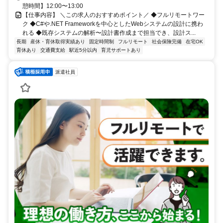
憩時間】12:00〜13:00
【仕事内容】 ＼この求人のおすすめポイント／ ◆フルリモートワー
ク ◆C#や.NET Frameworkを中心としたWebシステムの設計に携わ
れる ◆既存システムの解析〜設計書作成まで担当でき、設計ス...
長期
産休・育休取得実績あり
固定時間制
フルリモート
社会保険完備
在宅OK
育休あり
交通費支給
駅近5分以内
育児サポートあり
派遣社員