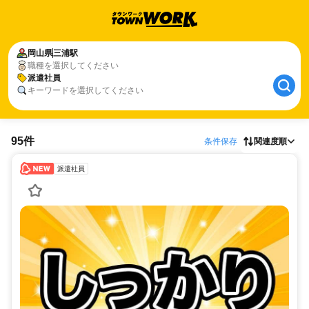
岡山県
三浦駅
職種を選択してください
派遣社員
キーワードを選択してください
95件
条件保存
関連度順
派遣社員