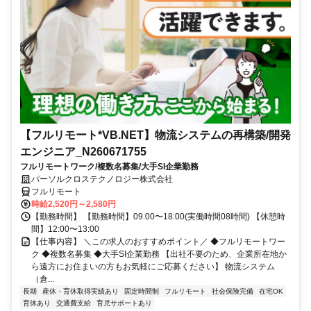
【フルリモート*VB.NET】物流システムの再構築/開発
エンジニア_N260671755
フルリモートワーク/複数名募集/大手SI企業勤務
パーソルクロステクノロジー株式会社
フルリモート
時給2,520円～2,580円
【勤務時間】 【勤務時間】09:00〜18:00(実働時間08時間) 【休憩時
間】12:00〜13:00
【仕事内容】 ＼この求人のおすすめポイント／ ◆フルリモートワー
ク ◆複数名募集 ◆大手SI企業勤務 【出社不要のため、企業所在地か
ら遠方にお住まいの方もお気軽にご応募ください】 物流システム
（倉...
長期
産休・育休取得実績あり
固定時間制
フルリモート
社会保険完備
在宅OK
育休あり
交通費支給
育児サポートあり