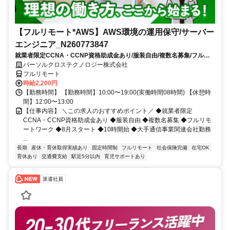
【フルリモート*AWS】AWS環境の運用保守/サーバー
エンジニア_N260773847
就業者限定CCNA・CCNP資格助成金あり/服装自由/複数名募集/フルリ
モートワーク/8月スタート/10時開始/大手通信事業関連会社勤務
パーソルクロステクノロジー株式会社
フルリモート
時給2,200円
【勤務時間】 【勤務時間】10:00〜19:00(実働時間08時間) 【休憩時
間】12:00〜13:00
【仕事内容】 ＼この求人のおすすめポイント／ ◆就業者限定
CCNA・CCNP資格助成金あり ◆服装自由 ◆複数名募集 ◆フルリモ
ートワーク ◆8月スタート ◆10時開始 ◆大手通信事業関連会社勤務
...
長期
産休・育休取得実績あり
固定時間制
フルリモート
社会保険完備
在宅OK
育休あり
交通費支給
駅近5分以内
育児サポートあり
派遣社員