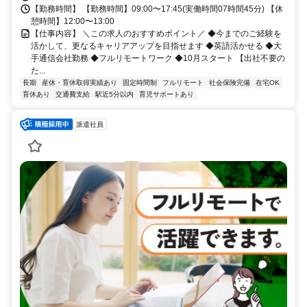
【勤務時間】 【勤務時間】09:00〜17:45(実働時間07時間45分) 【休
憩時間】12:00〜13:00
【仕事内容】 ＼この求人のおすすめポイント／ ◆今までのご経験を
活かして、更なるキャリアアップを目指せます ◆英語活かせる ◆大
手通信会社勤務 ◆フルリモートワーク ◆10月スタート 【出社不要の
た...
長期
産休・育休取得実績あり
固定時間制
フルリモート
社会保険完備
在宅OK
育休あり
交通費支給
駅近5分以内
育児サポートあり
派遣社員