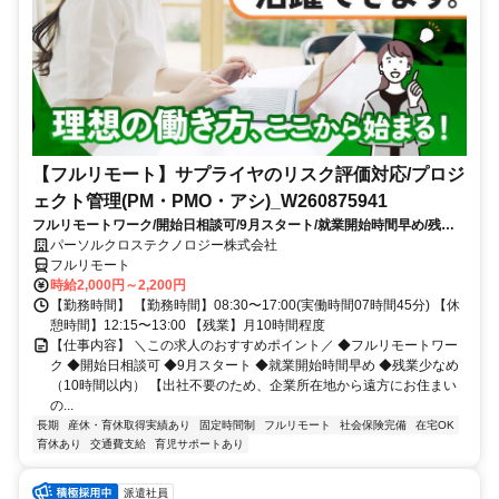
【フルリモート】サプライヤのリスク評価対応/プロジ
ェクト管理(PM・PMO・アシ)_W260875941
フルリモートワーク/開始日相談可/9月スタート/就業開始時間早め/残業
少なめ（10時間以内）
パーソルクロステクノロジー株式会社
フルリモート
時給2,000円～2,200円
【勤務時間】 【勤務時間】08:30〜17:00(実働時間07時間45分) 【休
憩時間】12:15〜13:00 【残業】月10時間程度
【仕事内容】 ＼この求人のおすすめポイント／ ◆フルリモートワー
ク ◆開始日相談可 ◆9月スタート ◆就業開始時間早め ◆残業少なめ
（10時間以内） 【出社不要のため、企業所在地から遠方にお住まい
の...
長期
産休・育休取得実績あり
固定時間制
フルリモート
社会保険完備
在宅OK
育休あり
交通費支給
育児サポートあり
派遣社員