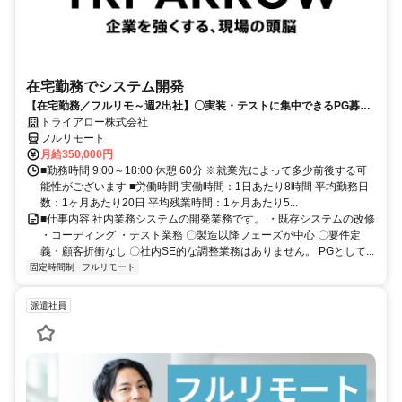
在宅勤務でシステム開発
【在宅勤務／フルリモ～週2出社】〇実装・テストに集中できるPG募集
〇業務用端末貸与あり
トライアロー株式会社
フルリモート
月給350,000円
■勤務時間 9:00～18:00 休憩 60分 ※就業先によって多少前後する可
能性がございます ■労働時間 実働時間：1日あたり8時間 平均勤務日
数：1ヶ月あたり20日 平均残業時間：1ヶ月あたり5...
■仕事内容 社内業務システムの開発業務です。 ・既存システムの改修
・コーディング ・テスト業務 〇製造以降フェーズが中心 〇要件定
義・顧客折衝なし 〇社内SE的な調整業務はありません。 PGとして...
固定時間制
フルリモート
派遣社員