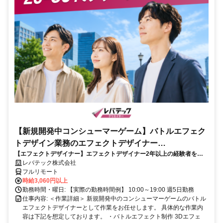
【新規開発中コンシューマーゲーム】バトルエフェク
トデザイン業務のエフェクトデザイナー
【エフェクトデザイナー】エフェクトデザイナー2年以上の経験者を歓
_LTCR187574_CP_CRG
迎！キャリアアップを目指したい方も大歓迎♪
レバテック株式会社
フルリモート
時給3,060円以上
勤務時間・曜日: 【実際の勤務時間例】 10:00～19:00 週5日勤務
仕事内容: ＜作業詳細＞ 新規開発中のコンシューマーゲームのバトル
エフェクトデザイナーとして作業をお任せします。 具体的な作業内
容は下記を想定しております。 ・バトルエフェクト制作 3Dエフェ