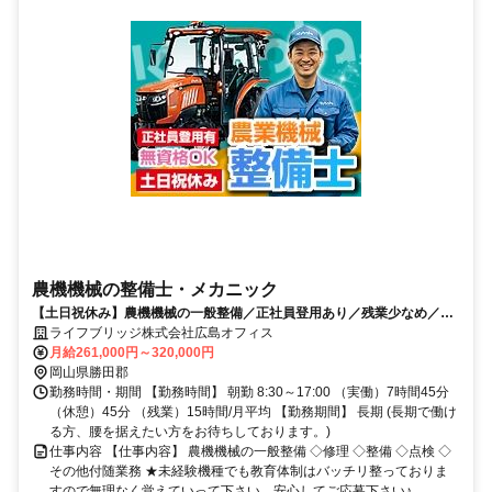
農機機械の整備士・メカニック
【土日祝休み】農機機械の一般整備／正社員登用あり／残業少なめ／未
経験・無資格OK！
ライフブリッジ株式会社広島オフィス
月給261,000円～320,000円
岡山県勝田郡
勤務時間・期間 【勤務時間】 朝勤 8:30～17:00 （実働）7時間45分
（休憩）45分 （残業）15時間/月平均 【勤務期間】 長期 (長期で働け
る方、腰を据えたい方をお待ちしております。)
仕事内容 【仕事内容】 農機機械の一般整備 ◇修理 ◇整備 ◇点検 ◇
その他付随業務 ★未経験機種でも教育体制はバッチリ整っておりま
すので無理なく覚えていって下さい。安心してご応募下さい♪