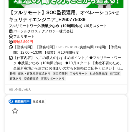
【フルリモート】SOC監視運用、オペレーション/セ
キュリティエンジニア_E260775039
フルリモートワーク/残業少なめ（10時間以内）/10月スタート
パーソルクロステクノロジー株式会社
フルリモート
時給2,800円
【勤務時間】 【勤務時間】09:30〜18:30(実働時間08時間) 【休憩時
間】12:00〜13:00 【残業】月10時間程度
【仕事内容】 ＼この求人のおすすめポイント／ ◆フルリモートワー
ク ◆残業少なめ（10時間以内） ◆10月スタート 【出社不要のため、
企業所在地から遠方にお住まいの方もお気軽にご応募ください】 セ...
長期
産休・育休取得実績あり
固定時間制
フルリモート
社会保険完備
在宅OK
育休あり
交通費支給
育児サポートあり
同じ企業の求人
派遣社員