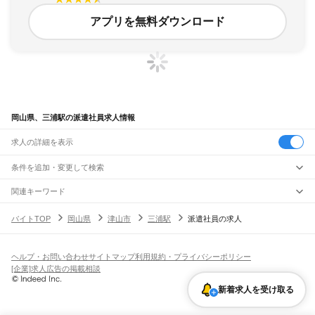
アプリを無料ダウンロード
岡山県、三浦駅の派遣社員求人情報
求人の詳細を表示
条件を追加・変更して検索
市区町村を追加・変更
関連キーワード
完全在宅ワーク 全国
シール貼り 在宅
現在地周辺
ガチャガチャ
犬カフェ
岡山県
駅を追加・変更
バイトTOP
岡山県
津山市
三浦駅
派遣社員の求人
岡山県
すべて
岡山市
すべて
職種を追加・変更
JR山陽本線(姫路～岡山)
北区
中区
東区
南区
三石駅
吉永駅
和気駅
熊山駅
万富駅
瀬戸駅
上道駅
東岡山駅
高島駅
西川原駅
岡山駅
飲食・フードサービス
ヘルプ・お問い合わせ
サイトマップ
利用規約・プライバシーポリシー
倉敷市
津山市
玉野市
笠岡市
井原市
総社市
高梁市
新見市
備前市
瀬戸内市
赤磐市
特徴を追加・変更
飲食・フードサービス
すべて
[企業]求人広告の掲載相談
JR山陽本線(岡山～三原)
真庭市
美作市
浅口市
和気郡
都窪郡
浅口郡
小田郡
真庭郡
苫田郡
勝田郡
英田郡
ホールスタッフ
キッチンスタッフ
皿洗い・洗い場
精肉・鮮魚加工
給食調理
人気
岡山駅
北長瀬駅
庭瀬駅
中庄駅
倉敷駅
西阿知駅
新倉敷駅
金光駅
鴨方駅
里庄駅
笠岡駅
久米郡
加賀郡
雇用形態を追加・変更
新着求人を受け取る
パン屋（ベーカリー）
フードカウンター販売員
バー（BAR）・バーテンダー
日払いOK
高校生歓迎
学生歓迎
深夜の仕事
髪型・髪色自由
ひげOK
ネイルOK
飲食店補助（開店・閉店準備）
飲食店（店長・マネージャー）
JR赤穂線
ピアスOK
アルバイト・パート
履歴書不要
オープニングスタッフ
留学生・外国人活躍中
都道府県を変更
営業・販売
寒河駅
日生駅
伊里駅
備前片上駅
西片上駅
伊部駅
香登駅
長船駅
邑久駅
大富駅