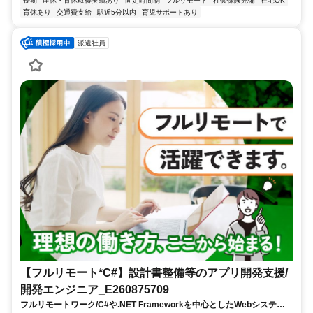
長期
産休・育休取得実績あり
固定時間制
フルリモート
社会保険完備
在宅OK
育休あり
交通費支給
駅近5分以内
育児サポートあり
派遣社員
【フルリモート*C#】設計書整備等のアプリ開発支援/
開発エンジニア_E260875709
フルリモートワーク/C#や.NET Frameworkを中心としたWebシステム