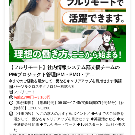
【フルリモート】社内情報システム部支援チームの
PM/プロジェクト管理(PM・PMO・ア
今までのご経験を活かして、更なるキャリアアップを目指せます/英語活
シ)_N260774362
かせる/大手通信会社勤務/フルリモートワーク/10月スタート
パーソルクロステクノロジー株式会社
フルリモート
時給2,700円～3,100円
【勤務時間】 【勤務時間】09:00〜17:45(実働時間07時間45分) 【休
憩時間】12:00〜13:00
【仕事内容】 ＼この求人のおすすめポイント／ ◆今までのご経験を
活かして、更なるキャリアアップを目指せます ◆英語活かせる ◆大
手通信会社勤務 ◆フルリモートワーク ◆10月スタート 【出社不要の
た...