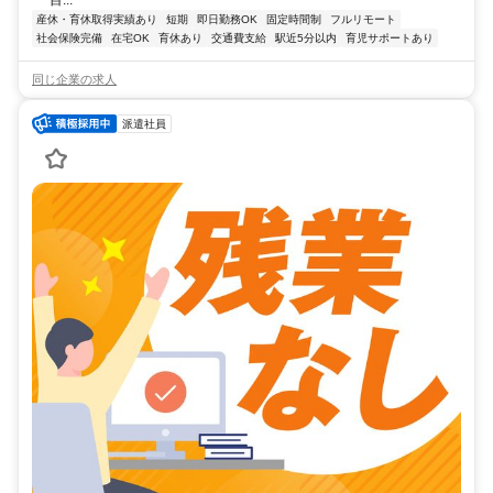
産休・育休取得実績あり
短期
即日勤務OK
固定時間制
フルリモート
社会保険完備
在宅OK
育休あり
交通費支給
駅近5分以内
育児サポートあり
同じ企業の求人
派遣社員