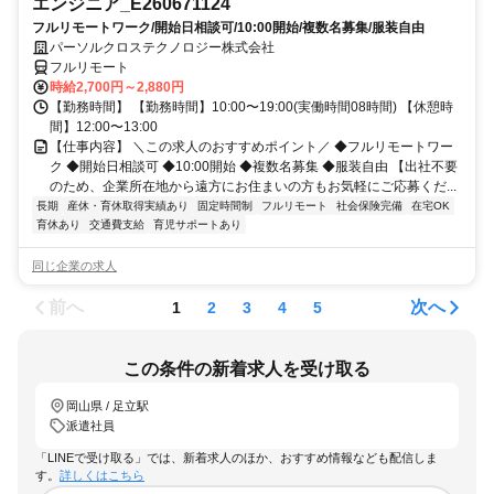
エンジニア_E260671124
フルリモートワーク/開始日相談可/10:00開始/複数名募集/服装自由
パーソルクロステクノロジー株式会社
フルリモート
時給2,700円～2,880円
【勤務時間】 【勤務時間】10:00〜19:00(実働時間08時間) 【休憩時
間】12:00〜13:00
【仕事内容】 ＼この求人のおすすめポイント／ ◆フルリモートワー
ク ◆開始日相談可 ◆10:00開始 ◆複数名募集 ◆服装自由 【出社不要
のため、企業所在地から遠方にお住まいの方もお気軽にご応募くだ...
長期
産休・育休取得実績あり
固定時間制
フルリモート
社会保険完備
在宅OK
育休あり
交通費支給
育児サポートあり
同じ企業の求人
前へ
次へ
1
2
3
4
5
この条件の新着求人を受け取る
岡山県 / 足立駅
派遣社員
「LINEで受け取る」では、新着求人のほか、おすすめ情報なども配信しま
す。
詳しくはこちら