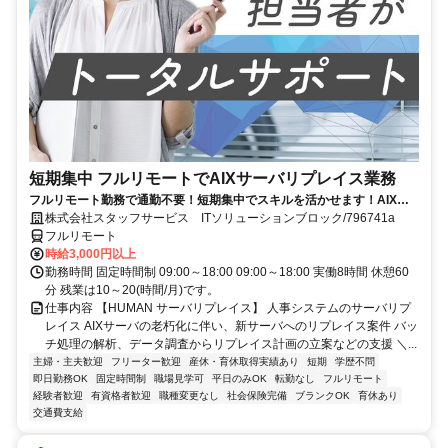
短期集中 フルリモートでAIXサーバリプレイス業務
フルリモート勤務で通勤不要！短期集中でスキルを活かせます！AIXの
経験を積むチャンス！
株式会社スタッフサービス ITソリューションブロック/796741a
フルリモート
時給3,000円以上
勤務時間 固定時間制 09:00～18:00 09:00～18:00 実働8時間 休憩60
分 残業は10～20(時間/月)です。
仕事内容 【HUMAN サーバリプレイス】 人事システムのサーバリプ
レイス AIXサーバの老朽化に伴い、新サーバへのリプレイス案件 バッ
チ処理の解析、データ調査からリプレイス計画の立案などの支援 ＼...
主婦・主夫歓迎
フリーター歓迎
産休・育休取得実績あり
短期
学歴不問
即日勤務OK
固定時間制
職場見学可
平日のみOK
転勤なし
フルリモート
経験者歓迎
有資格者歓迎
職種変更なし
社会保険完備
ブランクOK
育休あり
交通費支給