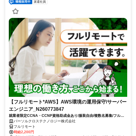
派遣社員
【フルリモート*AWS】AWS環境の運用保守/サーバー
エンジニア_N260773847
就業者限定CCNA・CCNP資格助成金あり/服装自由/複数名募集/フルリ
モートワーク/8月スタート/10時開始/大手通信事業関連会社勤務
パーソルクロステクノロジー株式会社
フルリモート
時給2,200円