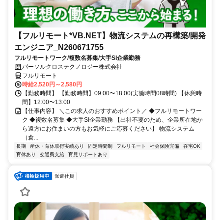
【フルリモート*VB.NET】物流システムの再構築/開発
エンジニア_N260671755
フルリモートワーク/複数名募集/大手SI企業勤務
パーソルクロステクノロジー株式会社
フルリモート
時給2,520円～2,580円
【勤務時間】 【勤務時間】09:00〜18:00(実働時間08時間) 【休憩時
間】12:00〜13:00
【仕事内容】 ＼この求人のおすすめポイント／ ◆フルリモートワー
ク ◆複数名募集 ◆大手SI企業勤務 【出社不要のため、企業所在地か
ら遠方にお住まいの方もお気軽にご応募ください】 物流システム
（倉...
長期
産休・育休取得実績あり
固定時間制
フルリモート
社会保険完備
在宅OK
育休あり
交通費支給
育児サポートあり
派遣社員