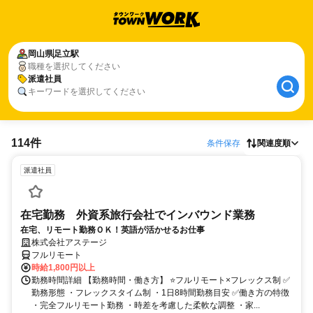
岡山県
足立駅
職種を選択してください
派遣社員
キーワードを選択してください
114件
条件保存
関連度順
派遣社員
在宅勤務 外資系旅行会社でインバウンド業務
在宅、リモート勤務ＯＫ！英語が活かせるお仕事
株式会社アステージ
フルリモート
時給1,800円以上
勤務時間詳細 【勤務時間・働き方】 ⭐フルリモート×フレックス制 ✅
勤務形態 ・フレックスタイム制 ・1日8時間勤務目安 ✅働き方の特徴
・完全フルリモート勤務 ・時差を考慮した柔軟な調整 ・家...