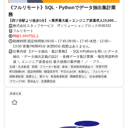
《フルリモート》SQL・Pythonでデータ抽出集計業
務
【四ツ谷駅より徒歩1分】＜業界最大級＞エンジニア派遣求人15,000件
以上◎ 来社不要のカンタン登録→最短2日で就業可能！！
株式会社スタッフサービス ITソリューションブロック/A36332
フルリモート
時給1,900円以上
勤務時間 固定時間制 09:00～17:45 09:00～17:45 休憩：12:00～
13:00 実働7時間45分 休憩60分 残業はありません。
仕事内容 【データ抽出・集計業務】 ・SQLやPythonを用いたデータ
抽出 ・データ抽出定義の設計 ・各種データ集計業務 ・報告用資料作
成 ＼ エンジニア派遣会社 最大規模の案件数！ ／ ・ブラ...
主婦・主夫歓迎
長期
フリーター歓迎
産休・育休取得実績あり
学歴不問
即日勤務OK
固定時間制
職場見学可
平日のみOK
転勤なし
フルリモート
経験者歓迎
残業なし
駅ナカ
有資格者歓迎
職種変更なし
社会保険完備
ブランクOK
育休あり
交通費支給
派遣社員