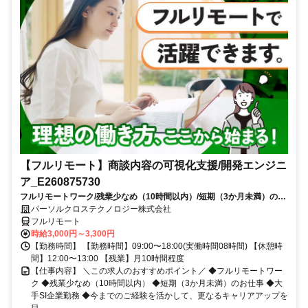
【フルリモート】商談内容の可視化支援/開発エンジニ
ア_E260875730
フルリモートワーク/残業少なめ（10時間以内）/短期（3か月未満）のお
仕事/大手SI企業勤務/今までのご経験を活かして、更なるキャリアアップ
パーソルクロステクノロジー株式会社
を目指せます
フルリモート
時給3,000円～3,300円
【勤務時間】 【勤務時間】09:00〜18:00(実働時間08時間) 【休憩時
間】12:00〜13:00 【残業】月10時間程度
【仕事内容】 ＼この求人のおすすめポイント／ ◆フルリモートワー
ク ◆残業少なめ（10時間以内） ◆短期（3か月未満）のお仕事 ◆大
手SI企業勤務 ◆今までのご経験を活かして、更なるキャリアアップを
目...