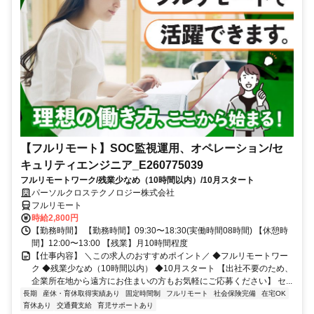
【フルリモート】SOC監視運用、オペレーション/セ
キュリティエンジニア_E260775039
フルリモートワーク/残業少なめ（10時間以内）/10月スタート
パーソルクロステクノロジー株式会社
フルリモート
時給2,800円
【勤務時間】 【勤務時間】09:30〜18:30(実働時間08時間) 【休憩時
間】12:00〜13:00 【残業】月10時間程度
【仕事内容】 ＼この求人のおすすめポイント／ ◆フルリモートワー
ク ◆残業少なめ（10時間以内） ◆10月スタート 【出社不要のため、
企業所在地から遠方にお住まいの方もお気軽にご応募ください】 セ...
長期
産休・育休取得実績あり
固定時間制
フルリモート
社会保険完備
在宅OK
育休あり
交通費支給
育児サポートあり