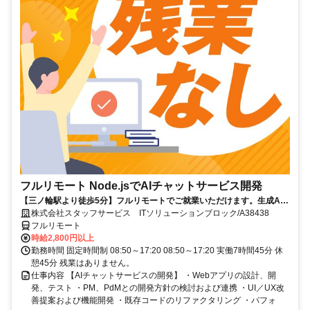
フルリモート Node.jsでAIチャットサービス開発
【三ノ輪駅より徒歩5分】フルリモートでご就業いただけます。生成AI
を活用したサービス開発に携われます。企画提案から改善まで幅広く関
株式会社スタッフサービス ITソリューションブロック/A38438
われる環境です☆
フルリモート
時給2,800円以上
勤務時間 固定時間制 08:50～17:20 08:50～17:20 実働7時間45分 休
憩45分 残業はありません。
仕事内容 【AIチャットサービスの開発】 ・Webアプリの設計、開
発、テスト ・PM、PdMとの開発方針の検討および連携 ・UI／UX改
善提案および機能開発 ・既存コードのリファクタリング ・パフォ