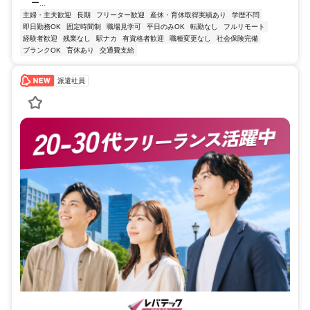
ー...
主婦・主夫歓迎
長期
フリーター歓迎
産休・育休取得実績あり
学歴不問
即日勤務OK
固定時間制
職場見学可
平日のみOK
転勤なし
フルリモート
経験者歓迎
残業なし
駅ナカ
有資格者歓迎
職種変更なし
社会保険完備
ブランクOK
育休あり
交通費支給
派遣社員