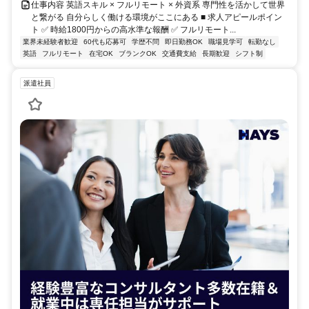
仕事内容 英語スキル × フルリモート × 外資系 専門性を活かして世界
と繋がる 自分らしく働ける環境がここにある ■ 求人アピールポイン
ト ✅ 時給1800円からの高水準な報酬 ✅ フルリモート...
業界未経験者歓迎
60代も応募可
学歴不問
即日勤務OK
職場見学可
転勤なし
英語
フルリモート
在宅OK
ブランクOK
交通費支給
長期歓迎
シフト制
派遣社員