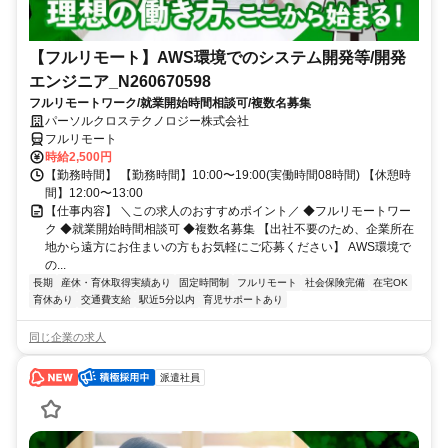
【フルリモート】AWS環境でのシステム開発等/開発
エンジニア_N260670598
フルリモートワーク/就業開始時間相談可/複数名募集
パーソルクロステクノロジー株式会社
フルリモート
時給2,500円
【勤務時間】 【勤務時間】10:00〜19:00(実働時間08時間) 【休憩時
間】12:00〜13:00
【仕事内容】 ＼この求人のおすすめポイント／ ◆フルリモートワー
ク ◆就業開始時間相談可 ◆複数名募集 【出社不要のため、企業所在
地から遠方にお住まいの方もお気軽にご応募ください】 AWS環境で
の...
長期
産休・育休取得実績あり
固定時間制
フルリモート
社会保険完備
在宅OK
育休あり
交通費支給
駅近5分以内
育児サポートあり
同じ企業の求人
派遣社員