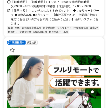
【勤務時間】 【勤務時間】(1)10:00〜19:00(実働時間08時間)
(2)09:00〜18:00(実働時間08時間) 【休憩時間】12:00〜13:00
【仕事内容】 ＼この求人のおすすめポイント／ ◆フルリモートワー
ク ◆複数名募集 ◆8月スタート 【出社不要のため、企業所在地から
遠方にお住まいの方もお気軽にご応募ください】 基幹システムにお
ける...
長期
産休・育休取得実績あり
固定時間制
フルリモート
社会保険完備
在宅OK
育休あり
交通費支給
駅近5分以内
育児サポートあり
派遣社員