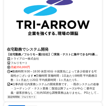
在宅勤務でシステム開発
【在宅勤務／フルリモ～週2出社】〇実装・テストに集中できるPG募集
〇業務用端末貸与あり
トライアロー株式会社
フルリモート
月給350,000円
■勤務時間 9:00～18:00 休憩 60分 ※就業先によって多少前後する可
能性がございます ■労働時間 実働時間：1日あたり8時間 平均勤務日
数：1ヶ月あたり20日 平均残業時間：1ヶ月あたり5...
■仕事内容 社内業務システムの開発業務です。 ・既存システムの改修
・コーディング ・テスト業務 〇製造以降フェーズが中心 〇要件定
義・顧客折衝なし 〇社内SE的な調整業務はありません。 PGとして...
固定時間制
フルリモート