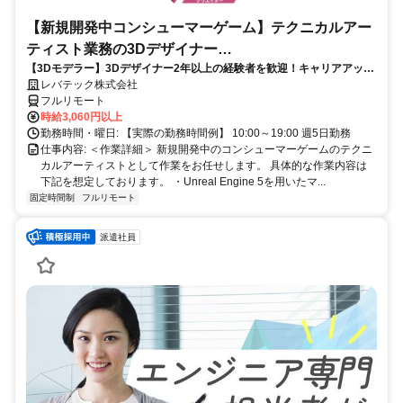
【新規開発中コンシューマーゲーム】テクニカルアー
ティスト業務の3Dデザイナー
【3Dモデラー】3Dデザイナー2年以上の経験者を歓迎！キャリアアップ
_LTCR547867_CP_CRG
を目指したい方も大歓迎♪
レバテック株式会社
フルリモート
時給3,060円以上
勤務時間・曜日: 【実際の勤務時間例】 10:00～19:00 週5日勤務
仕事内容: ＜作業詳細＞ 新規開発中のコンシューマーゲームのテクニ
カルアーティストとして作業をお任せします。 具体的な作業内容は
下記を想定しております。 ・Unreal Engine 5を用いたマ...
固定時間制
フルリモート
派遣社員