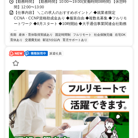
【勤務時間】 【勤務時間】10:00〜19:00(実働時間08時間) 【休憩時
間】12:00〜13:00
【仕事内容】 ＼この求人のおすすめポイント／ ◆就業者限定
CCNA・CCNP資格助成金あり ◆服装自由 ◆複数名募集 ◆フルリモ
ートワーク ◆8月スタート ◆10時開始 ◆大手通信事業関連会社勤務
...
長期
産休・育休取得実績あり
固定時間制
フルリモート
社会保険完備
在宅OK
育休あり
交通費支給
駅近5分以内
育児サポートあり
派遣社員