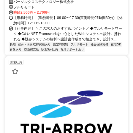
の設計に携われる/既存システムの解析〜設計書作成まで担当でき、設計
パーソルクロステクノロジー株式会社
スキルを磨ける
フルリモート
時給2,500円～2,700円
【勤務時間】 【勤務時間】09:00〜17:30(実働時間07時間30分) 【休
憩時間】12:00〜13:00
【仕事内容】 ＼この求人のおすすめポイント／ ◆フルリモートワー
ク ◆C#や.NET Frameworkを中心としたWebシステムの設計に携わ
れる ◆既存システムの解析〜設計書作成まで担当でき、設計ス...
長期
産休・育休取得実績あり
固定時間制
フルリモート
社会保険完備
在宅OK
育休あり
交通費支給
駅近5分以内
育児サポートあり
派遣社員