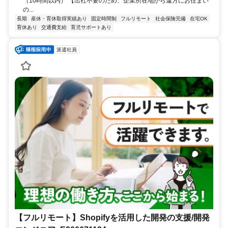
（10時間以内） 【出社不要のため、企業所在地から遠方にお住まい
の...
長期
産休・育休取得実績あり
固定時間制
フルリモート
社会保険完備
在宅OK
育休あり
交通費支給
育児サポートあり
派遣社員
【フルリモート】Shopifyを活用した開発の支援/開発