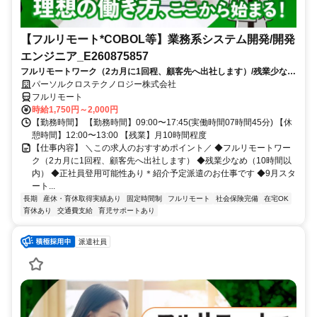
【フルリモート*COBOL等】業務系システム開発/開発
エンジニア_E260875857
フルリモートワーク（2カ月に1回程、顧客先へ出社します）/残業少なめ
（10時間以内）/正社員登用可能性あり＊紹介予定派遣のお仕事です/9月
パーソルクロステクノロジー株式会社
スタート/経験を活かせます
フルリモート
時給1,750円～2,000円
【勤務時間】 【勤務時間】09:00〜17:45(実働時間07時間45分) 【休
憩時間】12:00〜13:00 【残業】月10時間程度
【仕事内容】 ＼この求人のおすすめポイント／ ◆フルリモートワー
ク（2カ月に1回程、顧客先へ出社します） ◆残業少なめ（10時間以
内） ◆正社員登用可能性あり＊紹介予定派遣のお仕事です ◆9月スタ
ート...
長期
産休・育休取得実績あり
固定時間制
フルリモート
社会保険完備
在宅OK
育休あり
交通費支給
育児サポートあり
派遣社員