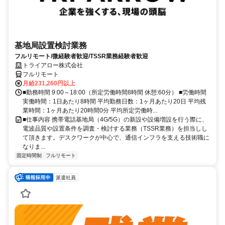
基地局設置検討業務
フルリモート/微経験者歓迎/TSSR業務経験者歓迎
トライアロー株式会社
フルリモート
月給231,260円以上
■勤務時間 9:00～18:00（所定労働時間8時間 休憩:60分） ■労働時間
実働時間：1日あたり8時間 平均勤務日数：1ヶ月あたり20日 平均残
業時間：1ヶ月あたり20時間0分 平均所定労働時...
■仕事内容 携帯電話基地局（4G/5G）の新設や設備増設を行う際に、
電波品質や設置条件を調査・検討する業務（TSSR業務）を担当しし
て頂きます。デスクワークが中心で、通信インフラを支える技術職に
なりま...
固定時間制
フルリモート
派遣社員