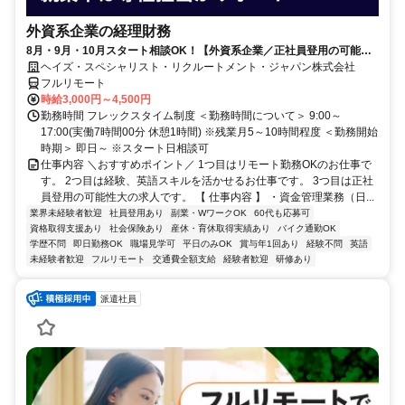
外資系企業の経理財務
8月・9月・10月スタート相談OK！【外資系企業／正社員登用の可能性
大／700万～800万／リモート勤務OK】経理財務
ヘイズ・スペシャリスト・リクルートメント・ジャパン株式会社
フルリモート
時給3,000円～4,500円
勤務時間 フレックスタイム制度 ＜勤務時間について＞ 9:00～
17:00(実働7時間00分 休憩1時間) ※残業月5～10時間程度 ＜勤務開始
時期＞ 即日～ ※スタート日相談可
仕事内容 ＼おすすめポイント／ 1つ目はリモート勤務OKのお仕事で
す。 2つ目は経験、英語スキルを活かせるお仕事です。 3つ目は正社
員登用の可能性大の求人です。 【 仕事内容 】 ・資金管理業務（日...
業界未経験者歓迎
社員登用あり
副業・WワークOK
60代も応募可
資格取得支援あり
社会保険あり
産休・育休取得実績あり
バイク通勤OK
学歴不問
即日勤務OK
職場見学可
平日のみOK
賞与年1回あり
経験不問
英語
未経験者歓迎
フルリモート
交通費全額支給
経験者歓迎
研修あり
派遣社員