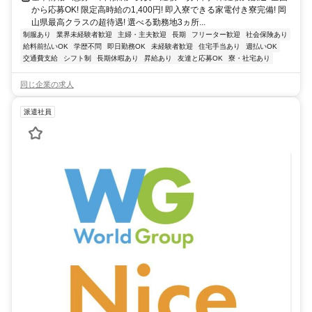
から応募OK! 限定高時給の1,400円! 即入寮できる家電付き寮完備! 岡
山県最高クラスの超待遇! 選べる勤務地3ヵ所...
制服あり
業界未経験者歓迎
主婦・主夫歓迎
長期
フリーター歓迎
社会保険あり
給料前払いOK
学歴不問
即日勤務OK
未経験者歓迎
住宅手当あり
週払いOK
交通費支給
シフト制
長期休暇あり
昇給あり
友達と応募OK
寮・社宅あり
同じ企業の求人
派遣社員