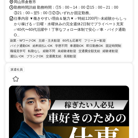
岡山県倉敷市
勤務時間詳細 勤務時間：①5：00～14：00 ②15：00～21：00
③21：00～翌5：00 ①②③いずれか固定勤務。
仕事内容 ▼働きやすい理由＆魅力▼ ✅時給1200円✨未経験からしっ
かり稼げる ✅日曜・水曜休みの完全週休2日制でプライベート充実
✅40代〜60代活躍中！丁寧なフォロー体制で安心 ✅車・バイク通勤
O...
副業・WワークOK
主婦・主夫歓迎
60代も応募可
フリーター歓迎
バイク通勤OK
給料前払いOK
学歴不問
車通勤OK
即日勤務OK
固定時間制
職場見学可
転勤なし
経験不問
未経験者歓迎
交通費全額支給
経験者歓迎
週払いOK
ブランクOK
交通費支給
長期歓迎
派遣社員