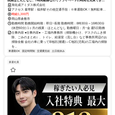
残業ほとんどなし、7時間勤務なのでプライベートの時間も充実できま
す。
旭化成アミダス株式会社
アクセス 最寄駅：福井駅その他交通手段：※車通勤OK！無料駐車場
完備！交通費支給！
時給1,300円
岡山県倉敷市
勤務時間 勤務開始時期：即日~長期 勤務時間：8時30分～16時30分
(休憩60分) 1ヶ月の残業：ほとんどなし 勤務曜日：月~金 週5日勤務
仕事内容 ●仕事内容● ・工場内事務所（掃除機かけ、デスクのふき掃
除、ごみのまとめ）、トイレ、給湯室（流し台）など事務所周辺のお
掃除全般 会社の車に乗ってB地区(潮通)⇔C地区(児島)の工場内の掃除
を...
車通勤OK
固定時間制
交通費支給
土日祝休み
派遣社員