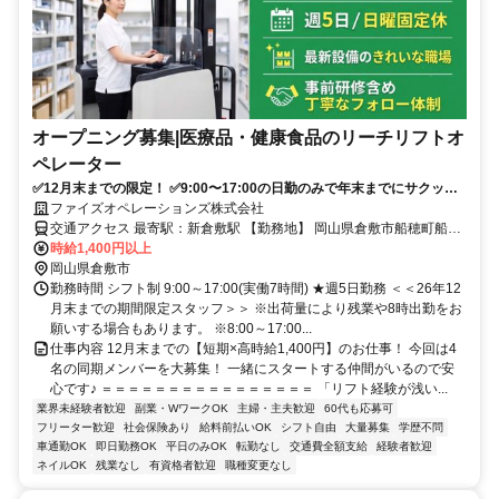
オープニング募集|医療品・健康食品のリーチリフトオ
ペレーター
✅️12月末までの限定！ ✅️9:00〜17:00の日勤のみで年末までにサクッと
稼げるリフトスタッフ大募集◎
ファイズオペレーションズ株式会社
交通アクセス 最寄駅：新倉敷駅 【勤務地】 岡山県倉敷市船穂町船穂
2256-1 興和ロジスティクス株式会社 岡山物流センター内 【アクセ
時給1,400円以上
ス】 JR山陽本線「新倉敷」駅北口から徒歩約27分 ＊車通勤OK ＊バ
岡山県倉敷市
イク通勤OK ＊自転車通勤OK ✅️倉敷市内からはもちろん、総社市、岡
勤務時間 シフト制 9:00～17:00(実働7時間) ★週5日勤務 ＜＜26年12
山市、浅口市など周辺エリアからマイカーやバイクで通勤しているス
月末までの期間限定スタッフ＞＞ ※出荷量により残業や8時出勤をお
タッフも多数在籍！
願いする場合もあります。 ※8:00～17:00...
仕事内容 12月末までの【短期×高時給1,400円】のお仕事！ 今回は4
名の同期メンバーを大募集！ 一緒にスタートする仲間がいるので安
心です♪ ＝＝＝＝＝＝＝＝＝＝＝＝＝＝＝＝ 「リフト経験が浅い...
業界未経験者歓迎
副業・WワークOK
主婦・主夫歓迎
60代も応募可
フリーター歓迎
社会保険あり
給料前払いOK
シフト自由
大量募集
学歴不問
車通勤OK
即日勤務OK
平日のみOK
転勤なし
交通費全額支給
経験者歓迎
ネイルOK
残業なし
有資格者歓迎
職種変更なし