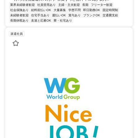
業界未経験者歓迎
社員登用あり
主婦・主夫歓迎
長期
フリーター歓迎
社会保険あり
給料前払いOK
大量募集
学歴不問
即日勤務OK
固定時間制
未経験者歓迎
住宅手当あり
週払いOK
賞与あり
ブランクOK
交通費支給
長期休暇あり
友達と応募OK
寮・社宅あり
派遣社員