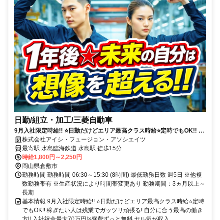
日勤/組立・加工/三菱自動車
9月入社限定時給!! ⭐日勤だけどエリア最高クラス時給⭐定時でもOK!! 稼
ぎたい人は残業でガッツリ頑張る! 自分に合う最高の働き方!! 入社祝金最
株式会社アイシ・フュージョン・アソシエイツ
大70万円!×寮費ずっと無料
最寄駅 水島臨海鉄道 水島駅 徒歩15分
時給1,800円～2,250円
岡山県倉敷市
勤務時間 勤務時間 06:30～15:30 (8時間) 最低勤務日数 週5日 ※他複
数勤務帯有 ※生産状況により時間帯変更あり 勤務期間：3ヵ月以上～
長期
基本情報 9月入社限定時給!! ⭐日勤だけどエリア最高クラス時給⭐定時
でもOK!! 稼ぎたい人は残業でガッツリ頑張る! 自分に合う最高の働き
方!! 入社祝金最大70万円!×寮費ずっと無料 ヤル気が収入...