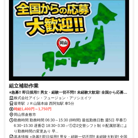
組立補助作業
⭐急募!! 即日採用!! 男女・経験一切不問!! 未経験大歓迎! 全国から応募
OK! 限定高時給の1,400円! 即入寮できる家電付き寮完備!
株式会社アイシ・フュージョン・アソシエイツ
最寄駅 ＪＲ山陽本線 西阿知駅 車5分
時給1,400円～1,750円
岡山県倉敷市
勤務時間 勤務時間 06:30～15:30 (8時間) 最低勤務日数 週5日 早番①
6:30~15:30 遅番② 18:30~3:30 ✅①②2交替シフト制 ※配属部署によ
り勤務時間の変更あり 早...
基本情報 ⭐急募!! 即日採用!! 男女・経験一切不問!! 未経験大歓迎! 全国