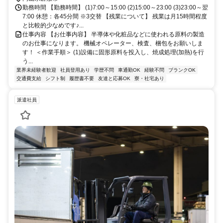
勤務時間 【勤務時間】 (1)7:00～15:00 (2)15:00～23:00 (3)23:00～翌
7:00 休憩：各45分間 ※3交替 【残業について】 残業は月15時間程度
と比較的少なめです♪...
仕事内容 【お仕事内容】 半導体や化粧品などに使われる原料の製造
のお仕事になります。 機械オペレーター、検査、梱包をお願いしま
す！ ＜作業手順＞ (1)設備に固形原料を投入し、焼成処理(加熱)を行
う...
業界未経験者歓迎
社員登用あり
学歴不問
車通勤OK
経験不問
ブランクOK
交通費支給
シフト制
履歴書不要
友達と応募OK
寮・社宅あり
派遣社員