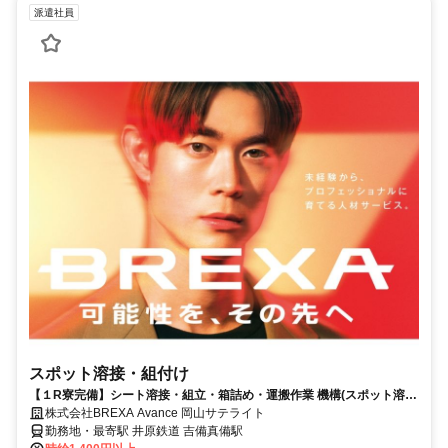
派遣社員
スポット溶接・組付け
【１R寮完備】シート溶接・組⽴・箱詰め・運搬作業 機構(スポット溶
接、組付けがメイン作業)
株式会社BREXA Avance 岡山サテライト
勤務地・最寄駅 井原鉄道 吉備真備駅