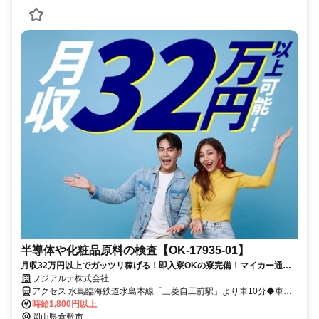
半導体や化粧品原料の検査【OK-17935-01】
月収32万円以上でガッツリ稼げる！即入寮OKの寮完備！マイカー通勤
もOK！平日休みで混雑回避♪
フジアルテ株式会社
アクセス 水島臨海鉄道水島本線「三菱自工前駅」より車10分◆車通
勤可
時給1,800円以上
岡山県倉敷市