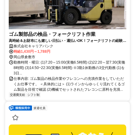
ゴム製部品の検品・フォークリフト作業
高時給＆お財布にも嬉しい日払い・週払いOK！フォークリフトの経験が
活かせる♪
株式会社キャリアバンク
時給1,430円～1,788円
岡山県倉敷市
勤務時間・曜日: (1)7:20～15:00(実働6.5時間) (2)22:20～翌7:30(実働
8時間) (3)14:50~22:30(実働6.5時間) ※3勤1休勤務の3交代勤務 (1)を
3日...
仕事内容: ゴム製品の検品作業やフレコンへの充填作業をしていただ
くお仕事です。 ＜具体的には＞ (1)ラインからゆっくり流れてくるゴ
ム製品を目視で確認 (2)機械でセットされたフレコンに原料を充填...
交通費支給
シフト制
派遣社員