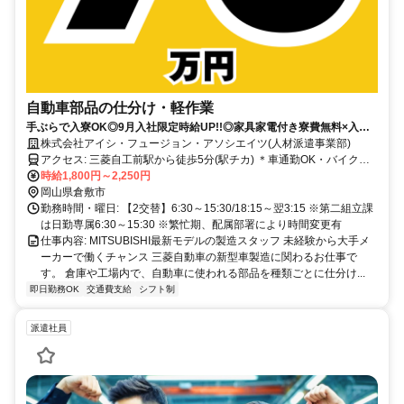
自動車部品の仕分け・軽作業
手ぶらで入寮OK◎9月入社限定時給UP!!◎家具家電付き寮費無料×入社
祝い金70万円｜三菱自動車
株式会社アイシ・フュージョン・アソシエイツ(人材派遣事業部)
アクセス: 三菱自工前駅から徒歩5分(駅チカ) ＊車通勤OK・バイク通
勤OK(無料P有)
時給1,800円～2,250円
岡山県倉敷市
勤務時間・曜日: 【2交替】6:30～15:30/18:15～翌3:15 ※第二組立課
は日勤専属6:30～15:30 ※繁忙期、配属部署により時間変更有
仕事内容: MITSUBISHI最新モデルの製造スタッフ 未経験から大手メ
ーカーで働くチャンス 三菱自動車の新型車製造に関わるお仕事で
す。 倉庫や工場内で、自動車に使われる部品を種類ごとに仕分け...
即日勤務OK
交通費支給
シフト制
派遣社員