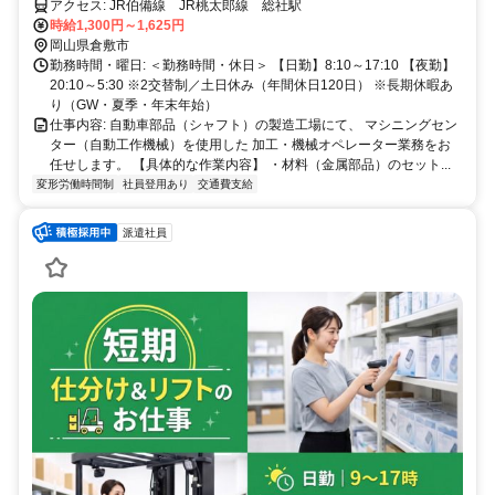
アクセス: JR伯備線 JR桃太郎線 総社駅
時給1,300円～1,625円
岡山県倉敷市
勤務時間・曜日: ＜勤務時間・休日＞ 【日勤】8:10～17:10 【夜勤】
20:10～5:30 ※2交替制／土日休み（年間休日120日） ※長期休暇あ
り（GW・夏季・年末年始）
仕事内容: 自動車部品（シャフト）の製造工場にて、 マシニングセン
ター（自動工作機械）を使用した 加工・機械オペレーター業務をお
任せします。 【具体的な作業内容】 ・材料（金属部品）のセット...
変形労働時間制
社員登用あり
交通費支給
派遣社員