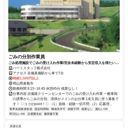
ごみの分別作業員
ごみ処理施設でごみの受け入れ作業/完全未経験から安定収入を得たいあ
なたへ！時給1500円☆インフラ業界☆
ハートスタッフ株式会社
アクセス 吉備真備駅から車で7分
時給1,500円以上
岡山県倉敷市
勤務時間 8:15~16:45 休憩45分 残業なし！
仕事内容 吉備路クリーンセンターでのごみの受け入れ作業 一般車両
の誘導からごみの分別、清掃がメインのお仕事 1名欠員に伴う募集で
す！ ◇ココがpoint！◇ （1）資格・経験一切不問 （2）応募理...
業界未経験者歓迎
固定時間制
職場見学可
経験不問
残業なし
週払いOK
即日払いOK
交通費支給
履歴書不要
派遣社員