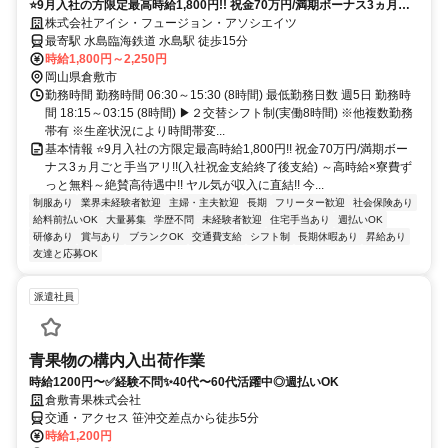
⭐9月入社の方限定最高時給1,800円!! 祝金70万円/満期ボーナス3ヵ月ご
と手当アリ!!(入社祝金支給終了後支給) ～高時給×寮費ずっと無料～絶賛
株式会社アイシ・フュージョン・アソシエイツ
高待遇中!!
最寄駅 水島臨海鉄道 水島駅 徒歩15分
時給1,800円～2,250円
岡山県倉敷市
勤務時間 勤務時間 06:30～15:30 (8時間) 最低勤務日数 週5日 勤務時
間 18:15～03:15 (8時間) ▶２交替シフト制(実働8時間) ※他複数勤務
帯有 ※生産状況により時間帯変...
基本情報 ⭐9月入社の方限定最高時給1,800円!! 祝金70万円/満期ボー
ナス3ヵ月ごと手当アリ!!(入社祝金支給終了後支給) ～高時給×寮費ず
っと無料～絶賛高待遇中!! ヤル気が収入に直結!! 今...
制服あり
業界未経験者歓迎
主婦・主夫歓迎
長期
フリーター歓迎
社会保険あり
給料前払いOK
大量募集
学歴不問
未経験者歓迎
住宅手当あり
週払いOK
研修あり
賞与あり
ブランクOK
交通費支給
シフト制
長期休暇あり
昇給あり
友達と応募OK
派遣社員
青果物の構内入出荷作業
時給1200円〜✅経験不問✨40代〜60代活躍中◎週払いOK
倉敷青果株式会社
交通・アクセス 笹沖交差点から徒歩5分
時給1,200円