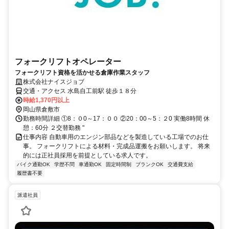
フォークリフトオペレーター
フォークリフト資格を活かせる倉庫作業スタッフ
株式会社ナイスジョブ
交通・アクセス 水島自工前駅 徒歩１８分
時給1,370円以上
岡山県倉敷市
勤務時間詳細 ①8：０0～17：００ ②20：00～5：２0 実働8時間 休
憩：60分 ２交替勤務 "
仕事内容 自動車用のエンジン部品などを製造している工場でのお仕
事。 フォークリフトによる材料・完成品運搬をお願いします。 将来
的には正社員採用を前提としている求人です。
バイク通勤OK
学歴不問
車通勤OK
固定時間制
ブランクOK
交通費支給
履歴書不要
派遣社員