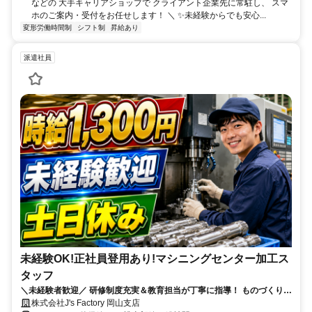
などの 大手キャリアショップで クライアント企業先に常駐し、 スマ
ホのご案内・受付をお任せします！ ＼ ✨未経験からでも安心...
変形労働時間制
シフト制
昇給あり
派遣社員
未経験OK!正社員登用あり!マシニングセンター加工ス
タッフ
＼未経験者歓迎／ 研修制度充実＆教育担当が丁寧に指導！ ものづくりが
好きな方、手に職をつけたい方にピッタリです。
株式会社J's Factory 岡山支店