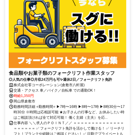
食品類やお菓子類のフォークリフト作業スタッフ
◎人気の仕事◎月収24万円も可✨週休2日／フォークリフト免許
株式会社零コーポレーション(倉敷市八軒屋)
交通・アクセス 車／バイク／自転車 での通勤OK！
時給1,350円
岡山県倉敷市
勤務時間詳細 ⭐勤務時間⭐ ▶7時〜16時 ▶8時〜17時 ▶8時30分〜17
時30分 ※時間は応相談可能 ★お子さんの行事など、お休みしたい時
はご相談頂ければ全て対応可能！ 働く主婦（主夫）を応...
仕事内容 ＼＼求人のＰＯＩＮＴ／／ ＝＝＝＝＝＝＝＝＝＝＝＝＝＝
＝＝＝＝＝＝ ✅ フォークリフト免許を活かして働ける！ ✅ リーチリ
フト！ブランクや経験はご相談ください！ ✅ 日勤でプライベートも