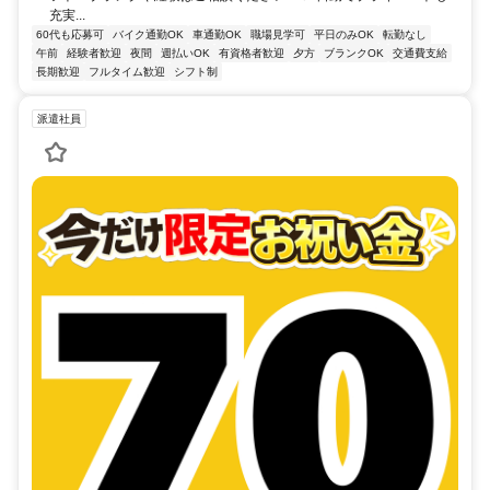
充実...
60代も応募可
バイク通勤OK
車通勤OK
職場見学可
平日のみOK
転勤なし
午前
経験者歓迎
夜間
週払いOK
有資格者歓迎
夕方
ブランクOK
交通費支給
長期歓迎
フルタイム歓迎
シフト制
派遣社員