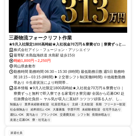
三菱物流フォークリフト作業
★9月入社限定1800高時給★入社祝金70万円＆寮費ゼロ｜寮費ずっと無
料で即入寮できる家電付き寮完備! 全国から応募OK! 赴任旅費会社負担
株式会社アイシ・フュージョン・アソシエイツ
～
最寄駅 水島臨海鉄道 水島駅 徒歩15分
時給1,800円～2,250円
岡山県倉敷市
勤務時間 勤務時間 06:30～15:30 (8時間) 最低勤務日数 週5日 勤務時
間 18:15～03:15 (8時間) ▶２交替シフト制(実働8時間) ※他複数勤務
帯あり ※生産状況により時間帯...
基本情報 ★9月入社限定1800高時給★入社祝金70万円＆寮費ゼロ｜
寮費ずっと無料で即入寮できる家電付き寮完備! 全国から応募OK! 赴
任旅費会社負担～ ヤル気が収入に直結!! コツコツ頑張る人が、し...
制服あり
業界未経験者歓迎
社員登用あり
主婦・主夫歓迎
長期
フリーター歓迎
社会保険あり
給料前払いOK
大量募集
学歴不問
未経験者歓迎
住宅手当あり
週払いOK
賞与あり
ブランクOK
交通費支給
シフト制
長期休暇あり
友達と応募OK
寮・社宅あり
派遣社員