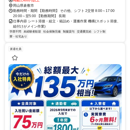
時給1,400円以上
岡山県倉敷市
勤務時間・期間 【勤務時間】 その他、シフト 2交替 8:00～17:00
20:00～翌5:00 【勤務期間】 長期
仕事内容 シート溶接・組⽴・箱詰め・運搬作業 機構(スポット溶接、
組付けがメイン作業)
学歴不問
未経験者歓迎
社会保険完備
制服貸与
交通費支給
シフト制
寮・社宅あり
派遣社員