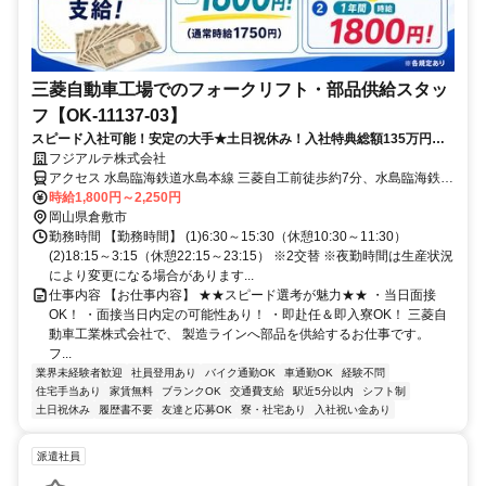
三菱自動車工場でのフォークリフト・部品供給スタッ
フ【OK-11137-03】
スピード入社可能！安定の大手★土日祝休み！入社特典総額135万円！
月収42万円以上可能！フォークリフト資格が活かせる◎
フジアルテ株式会社
アクセス 水島臨海鉄道水島本線 三菱自工前徒歩約7分、水島臨海鉄道
水島本線 水島出入口1徒歩約19分、水島臨海鉄道水島本線 常盤（岡
時給1,800円～2,250円
山県）徒歩約26分 JR「倉敷駅」から車で25分、水島臨海鉄道「三菱
岡山県倉敷市
自工前駅」から徒歩で5分◆車、バイク通勤可
勤務時間 【勤務時間】 (1)6:30～15:30（休憩10:30～11:30）
(2)18:15～3:15（休憩22:15～23:15） ※2交替 ※夜勤時間は生産状況
により変更になる場合があります...
仕事内容 【お仕事内容】 ★★スピード選考が魅力★★ ・当日面接
OK！ ・面接当日内定の可能性あり！ ・即赴任＆即入寮OK！ 三菱自
動車工業株式会社で、 製造ラインへ部品を供給するお仕事です。
フ...
業界未経験者歓迎
社員登用あり
バイク通勤OK
車通勤OK
経験不問
住宅手当あり
家賃無料
ブランクOK
交通費支給
駅近5分以内
シフト制
土日祝休み
履歴書不要
友達と応募OK
寮・社宅あり
入社祝い金あり
派遣社員