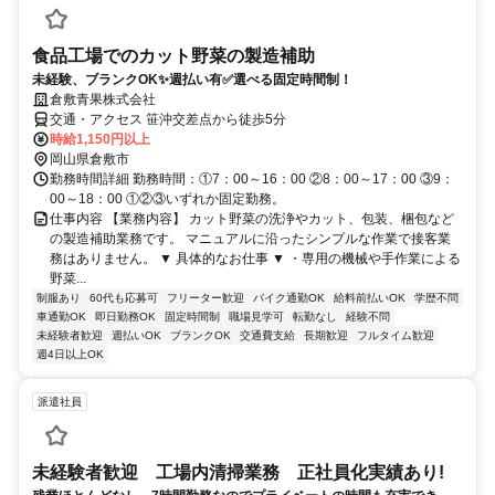
食品工場でのカット野菜の製造補助
未経験、ブランクOK✨週払い有✅選べる固定時間制！
倉敷青果株式会社
交通・アクセス 笹沖交差点から徒歩5分
時給1,150円以上
岡山県倉敷市
勤務時間詳細 勤務時間：①7：00～16：00 ②8：00～17：00 ③9：
00～18：00 ①②③いずれか固定勤務。
仕事内容 【業務内容】 カット野菜の洗浄やカット、包装、梱包など
の製造補助業務です。 マニュアルに沿ったシンプルな作業で接客業
務はありません。 ▼ 具体的なお仕事 ▼ ・専用の機械や手作業による
野菜...
制服あり
60代も応募可
フリーター歓迎
バイク通勤OK
給料前払いOK
学歴不問
車通勤OK
即日勤務OK
固定時間制
職場見学可
転勤なし
経験不問
未経験者歓迎
週払いOK
ブランクOK
交通費支給
長期歓迎
フルタイム歓迎
週4日以上OK
派遣社員
未経験者歓迎 工場内清掃業務 正社員化実績あり!