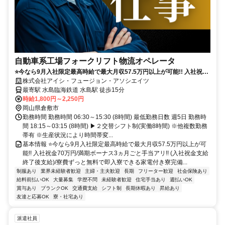
自動車系工場フォークリフト物流オペレータ
⭐今なら9月入社限定最高時給で最大月収57.5万円以上が可能!! 入社祝金
70万円/満期ボーナス3ヵ月ごと手当アリ!! (入社祝金支給終了後支給)/寮
株式会社アイシ・フュージョン・アソシエイツ
費ずっと無料で即入寮できる家電付き寮完備!
最寄駅 水島臨海鉄道 水島駅 徒歩15分
時給1,800円～2,250円
岡山県倉敷市
勤務時間 勤務時間 06:30～15:30 (8時間) 最低勤務日数 週5日 勤務時
間 18:15～03:15 (8時間) ▶２交替シフト制(実働8時間) ※他複数勤務
帯有 ※生産状況により時間帯変...
基本情報 ⭐今なら9月入社限定最高時給で最大月収57.5万円以上が可
能!! 入社祝金70万円/満期ボーナス3ヵ月ごと手当アリ!! (入社祝金支給
終了後支給)/寮費ずっと無料で即入寮できる家電付き寮完備...
制服あり
業界未経験者歓迎
主婦・主夫歓迎
長期
フリーター歓迎
社会保険あり
給料前払いOK
大量募集
学歴不問
未経験者歓迎
住宅手当あり
週払いOK
賞与あり
ブランクOK
交通費支給
シフト制
長期休暇あり
昇給あり
友達と応募OK
寮・社宅あり
派遣社員