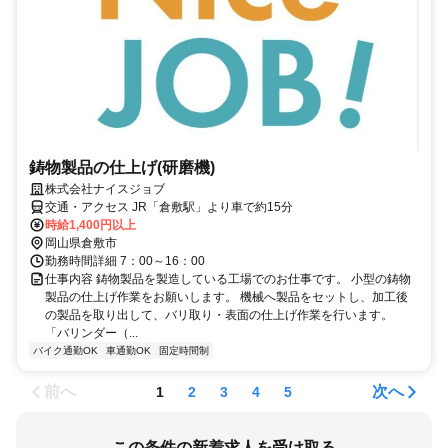
鋳物製品の仕上げ(研磨機)
株式会社ナイスジョブ
交通・アクセス JR「倉敷駅」より車で約15分
時給1,400円以上
岡山県倉敷市
勤務時間詳細 7：00～16：00
仕事内容 鋳物製品を製造している工場でのお仕事です。 小型の鋳物
製品の仕上げ作業をお願いします。 機械へ製品をセットし、加工後
の製品を取り出して、バリ取り・表面の仕上げ作業を行います。
「バリンダー（...
バイク通勤OK
車通勤OK
固定時間制
前へ
次へ
1
2
3
4
5
この条件の新着求人を受け取る