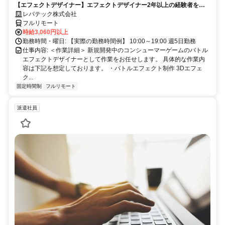
【エフェクトデザイナー】エフェクトデザイナー2年以上の経験者を歓
_LTCR187574_CP_CRG
迎！キャリアアップを目指したい方も大歓迎♪
レバテック株式会社
フルリモート
時給3,060円以上
勤務時間・曜日: 【実際の勤務時間例】 10:00～19:00 週5日勤務
仕事内容: ＜作業詳細＞ 新規開発中のコンシューマーゲームのバトル
エフェクトデザイナーとして作業をお任せします。 具体的な作業内
容は下記を想定しております。 ・バトルエフェクト制作 3Dエフェ
ク...
固定時間制
フルリモート
派遣社員