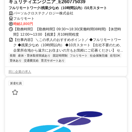
キュリティエンジニア_E260775039
フルリモートワーク/残業少なめ（10時間以内）/10月スタート
パーソルクロステクノロジー株式会社
フルリモート
時給2,800円
【勤務時間】 【勤務時間】09:30〜18:30(実働時間08時間) 【休憩時
間】12:00〜13:00 【残業】月10時間程度
【仕事内容】 ＼この求人のおすすめポイント／ ◆フルリモートワー
ク ◆残業少なめ（10時間以内） ◆10月スタート 【出社不要のため、
企業所在地から遠方にお住まいの方もお気軽にご応募ください】 セ...
長期
産休・育休取得実績あり
固定時間制
フルリモート
社会保険完備
在宅OK
育休あり
交通費支給
育児サポートあり
同じ企業の求人
派遣社員