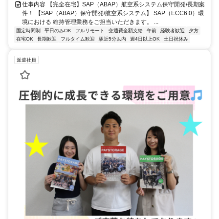
仕事内容 【完全在宅】SAP（ABAP）航空系システム保守開発/長期案
件！ 【SAP（ABAP）保守開発/航空系システム】 SAP（ECC6.0）環
境における 維持管理業務をご担当いただきます。 ...
固定時間制
平日のみOK
フルリモート
交通費全額支給
午前
経験者歓迎
夕方
在宅OK
長期歓迎
フルタイム歓迎
駅近5分以内
週4日以上OK
土日祝休み
派遣社員