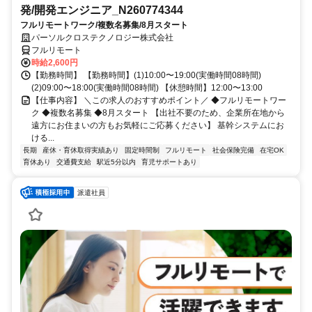
発/開発エンジニア_N260774344
フルリモートワーク/複数名募集/8月スタート
パーソルクロステクノロジー株式会社
フルリモート
時給2,600円
【勤務時間】 【勤務時間】(1)10:00〜19:00(実働時間08時間)
(2)09:00〜18:00(実働時間08時間) 【休憩時間】12:00〜13:00
【仕事内容】 ＼この求人のおすすめポイント／ ◆フルリモートワー
ク ◆複数名募集 ◆8月スタート 【出社不要のため、企業所在地から
遠方にお住まいの方もお気軽にご応募ください】 基幹システムにお
ける...
長期
産休・育休取得実績あり
固定時間制
フルリモート
社会保険完備
在宅OK
育休あり
交通費支給
駅近5分以内
育児サポートあり
派遣社員