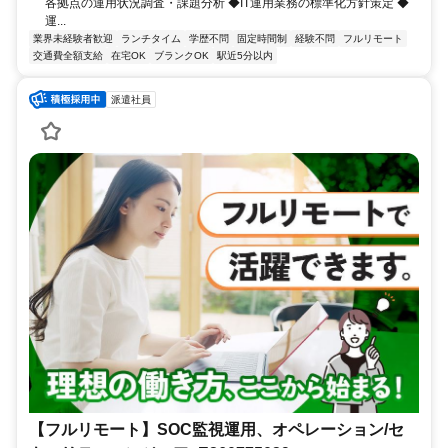
各拠点の運用状況調査・課題分析 ◆IT運用業務の標準化方針策定 ◆
運...
業界未経験者歓迎
ランチタイム
学歴不問
固定時間制
経験不問
フルリモート
交通費全額支給
在宅OK
ブランクOK
駅近5分以内
派遣社員
【フルリモート】SOC監視運用、オペレーション/セ