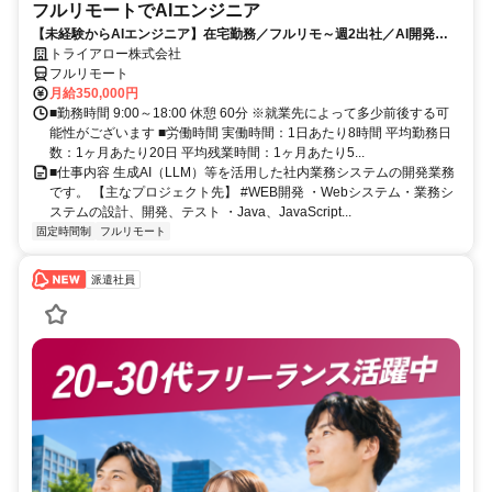
フルリモートでAIエンジニア
【未経験からAIエンジニア】在宅勤務／フルリモ～週2出社／AI開発を
仕事にする
トライアロー株式会社
フルリモート
月給350,000円
■勤務時間 9:00～18:00 休憩 60分 ※就業先によって多少前後する可
能性がございます ■労働時間 実働時間：1日あたり8時間 平均勤務日
数：1ヶ月あたり20日 平均残業時間：1ヶ月あたり5...
■仕事内容 生成AI（LLM）等を活用した社内業務システムの開発業務
です。 【主なプロジェクト先】 #WEB開発 ・Webシステム・業務シ
ステムの設計、開発、テスト ・Java、JavaScript...
固定時間制
フルリモート
派遣社員