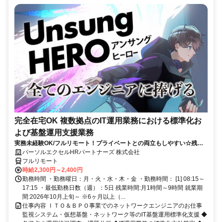
完全在宅OK 複数拠点のIT運用業務における標準化お
よび基盤運用支援業務
実務未経験OK/フルリモート！プライベートとの両立もしやすい☆残業
ちょっと♪
パーソルエクセルHRパートナーズ 株式会社
フルリモート
時給2,300円～2,400円
勤務時間 ・勤務曜日：月・火・水・木・金 ・勤務時間： [1] 08:15～
17:15 ・最低勤務日数（週）：5日 残業時間:月1時間～9時間 就業期
間:2026年10月上旬～ ※6ヶ月以上（...
仕事内容 ＩＴＯ＆ＢＰＯ事業でのネットワークエンジニアのお仕事
監視システム・仮想基盤・ネットワーク等のIT基盤運用標準化支援 ◆