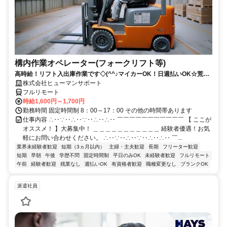
構内作業オペレーター(フォークリフト等)
高時給！リフト入出庫作業です◇(^^♪マイカーOK！日週払いOK☆荒本
駅★【シゴト№0619】
株式会社ヒューマンサポート
フルリモート
時給1,600円～1,700円
勤務時間 固定時間制 8：00～17：00 その他の時間帯あります
仕事内容 ∴‥∵‥∴‥∵‥∴‥∴‥ ￣￣￣￣￣￣￣￣￣￣￣ 【 ここが
オススメ！ 】大募集中！ ＿＿＿＿＿＿＿＿＿＿＿ 経験者優遇！お気
軽にお問い合わせください。 ∴‥∵‥∴‥∵‥∴‥∴‥ ￣...
業界未経験者歓迎
短期（3ヵ月以内）
主婦・主夫歓迎
長期
フリーター歓迎
短期
早朝
午後
学歴不問
固定時間制
平日のみOK
未経験者歓迎
フルリモート
午前
経験者歓迎
残業なし
週払いOK
有資格者歓迎
職種変更なし
ブランクOK
派遣社員