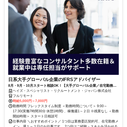
日系大手グローバル企業のIFRSアドバイザー
8月・9月・10月スタート相談OK！【大手グローバル企業／在宅勤務メ
イン／週1～2日勤務】IFRSアドバイザー
ヘイズ・スペシャリスト・リクルートメント・ジャパン株式会社
フルリモート
時給5,000円～7,000円
勤務時間 フレックスタイム制度 ＜勤務時間について＞ 9:00～
17:30(実働7時間30分 休憩1時間) 、稼働週1～２日 ※残業なし ＜勤務
開始時期＞ スタート日相談可
仕事内容 ＼おすすめポイント／ 1つ目は業務委託契約可、在宅勤務メ
イン、週１～２日のお仕事です。 2つ目はご経験・スキルを活かせる