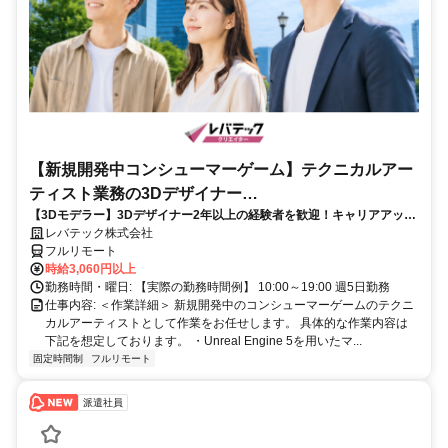
【新規開発中コンシューマーゲーム】テクニカルアー
ティスト業務の3Dデザイナー
【3Dモデラー】3Dデザイナー2年以上の経験者を歓迎！キャリアアップ
_LTCR547867_CP_CRG
を目指したい方も大歓迎♪
レバテック株式会社
フルリモート
時給3,060円以上
勤務時間・曜日: 【実際の勤務時間例】 10:00～19:00 週5日勤務
仕事内容: ＜作業詳細＞ 新規開発中のコンシューマーゲームのテクニ
カルアーティストとして作業をお任せします。 具体的な作業内容は
下記を想定しております。 ・Unreal Engine 5を用いたマ...
固定時間制
フルリモート
派遣社員