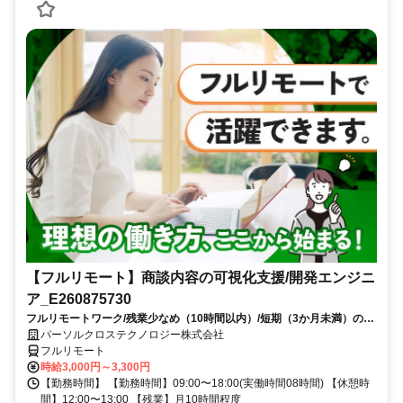
【フルリモート】商談内容の可視化支援/開発エンジニ
ア_E260875730
フルリモートワーク/残業少なめ（10時間以内）/短期（3か月未満）のお
仕事/大手SI企業勤務/今までのご経験を活かして、更なるキャリアアップ
パーソルクロステクノロジー株式会社
を目指せます
フルリモート
時給3,000円～3,300円
【勤務時間】 【勤務時間】09:00〜18:00(実働時間08時間) 【休憩時
間】12:00〜13:00 【残業】月10時間程度