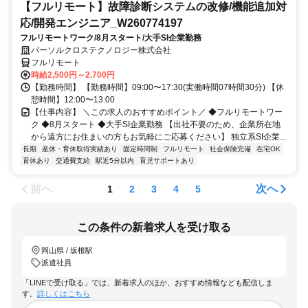
【フルリモート】故障診断システムの改修/機能追加対
応/開発エンジニア_W260774197
フルリモートワーク/8月スタート/大手SI企業勤務
パーソルクロステクノロジー株式会社
フルリモート
時給2,500円～2,700円
【勤務時間】 【勤務時間】09:00〜17:30(実働時間07時間30分) 【休
憩時間】12:00〜13:00
【仕事内容】 ＼この求人のおすすめポイント／ ◆フルリモートワー
ク ◆8月スタート ◆大手SI企業勤務 【出社不要のため、企業所在地
から遠方にお住まいの方もお気軽にご応募ください】 独立系SI企業...
長期
産休・育休取得実績あり
固定時間制
フルリモート
社会保険完備
在宅OK
育休あり
交通費支給
駅近5分以内
育児サポートあり
前へ
次へ
1
2
3
4
5
この条件の新着求人を受け取る
岡山県 / 坂根駅
派遣社員
「LINEで受け取る」では、新着求人のほか、おすすめ情報なども配信しま
す。
詳しくはこちら