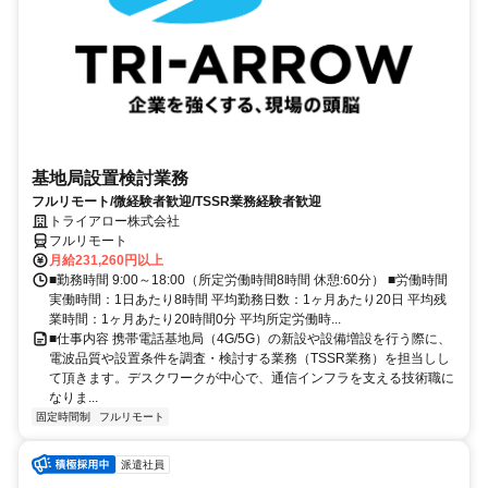
基地局設置検討業務
フルリモート/微経験者歓迎/TSSR業務経験者歓迎
トライアロー株式会社
フルリモート
月給231,260円以上
■勤務時間 9:00～18:00（所定労働時間8時間 休憩:60分） ■労働時間
実働時間：1日あたり8時間 平均勤務日数：1ヶ月あたり20日 平均残
業時間：1ヶ月あたり20時間0分 平均所定労働時...
■仕事内容 携帯電話基地局（4G/5G）の新設や設備増設を行う際に、
電波品質や設置条件を調査・検討する業務（TSSR業務）を担当しし
て頂きます。デスクワークが中心で、通信インフラを支える技術職に
なりま...
固定時間制
フルリモート
派遣社員