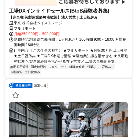
工場DXインサイドセールス(BtoB経験者募集)
【完全在宅/製造業経験者歓迎】法人営業｜土日祝休み
東京:株式会社ペイストレージ
フルリモート
月給250,000円～500,000円
勤務時間詳細 総労働時間：1ヶ月あたり160時間 9:00～18:00 月間稼
働時間 160時間
仕事内容 【この仕事の魅力】 ★フルリモート ★月収30万円以上可能
★土日祝休み ★工場DX市場で活躍 ★製造業知識を活かせる ★長期勤
務歓迎 ＼製造業経験を活かせる在宅営業／ 工場の自動化を支...
無期雇用派遣
固定時間制
フルリモート
経験者歓迎
残業なし
育休あり
長期歓迎
土日祝休み
派遣社員