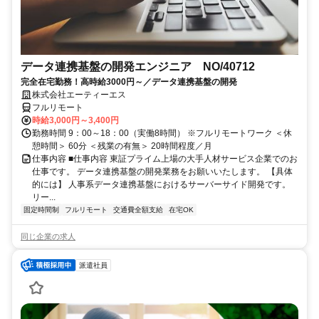
データ連携基盤の開発エンジニア NO/40712
完全在宅勤務！高時給3000円～／データ連携基盤の開発
株式会社エーティーエス
フルリモート
時給3,000円～3,400円
勤務時間 9：00～18：00（実働8時間） ※フルリモートワーク ＜休
憩時間＞ 60分 ＜残業の有無＞ 20時間程度／月
仕事内容 ■仕事内容 東証プライム上場の大手人材サービス企業でのお
仕事です。 データ連携基盤の開発業務をお願いいたします。 【具体
的には】 人事系データ連携基盤におけるサーバーサイド開発です。
リー...
固定時間制
フルリモート
交通費全額支給
在宅OK
同じ企業の求人
派遣社員