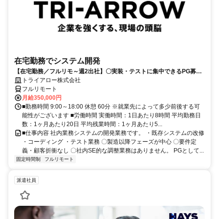
在宅勤務でシステム開発
【在宅勤務／フルリモ～週2出社】〇実装・テストに集中できるPG募集
〇業務用端末貸与あり
トライアロー株式会社
フルリモート
月給350,000円
■勤務時間 9:00～18:00 休憩 60分 ※就業先によって多少前後する可
能性がございます ■労働時間 実働時間：1日あたり8時間 平均勤務日
数：1ヶ月あたり20日 平均残業時間：1ヶ月あたり5...
■仕事内容 社内業務システムの開発業務です。 ・既存システムの改修
・コーディング ・テスト業務 〇製造以降フェーズが中心 〇要件定
義・顧客折衝なし 〇社内SE的な調整業務はありません。 PGとして...
固定時間制
フルリモート
派遣社員