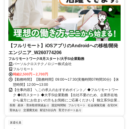
【フルリモート】iOSアプリのAndroidへの移植/開発
エンジニア_W260774206
フルリモートワーク/8月スタート/大手SI企業勤務
パーソルクロステクノロジー株式会社
フルリモート
時給2,500円～2,700円
【勤務時間】 【勤務時間】09:00〜17:30(実働時間07時間30分) 【休
憩時間】12:00〜13:00
【仕事内容】 ＼この求人のおすすめポイント／ ◆フルリモートワー
ク ◆8月スタート ◆大手SI企業勤務 【出社不要のため、企業所在地
から遠方にお住まいの方もお気軽にご応募ください】 独立系SI企業...
長期
産休・育休取得実績あり
固定時間制
フルリモート
社会保険完備
在宅OK
育休あり
交通費支給
駅近5分以内
育児サポートあり
派遣社員