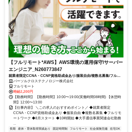
【フルリモート*AWS】AWS環境の運用保守/サーバー
エンジニア_N260773847
就業者限定CCNA・CCNP資格助成金あり/服装自由/複数名募集/フルリ
モートワーク/8月スタート/10時開始/大手通信事業関連会社勤務
パーソルクロステクノロジー株式会社
フルリモート
時給2,200円
【勤務時間】 【勤務時間】10:00〜19:00(実働時間08時間) 【休憩時
間】12:00〜13:00
【仕事内容】 ＼この求人のおすすめポイント／ ◆就業者限定
CCNA・CCNP資格助成金あり ◆服装自由 ◆複数名募集 ◆フルリモ
ートワーク ◆8月スタート ◆10時開始 ◆大手通信事業関連会社勤務
...
長期
産休・育休取得実績あり
固定時間制
フルリモート
社会保険完備
在宅OK