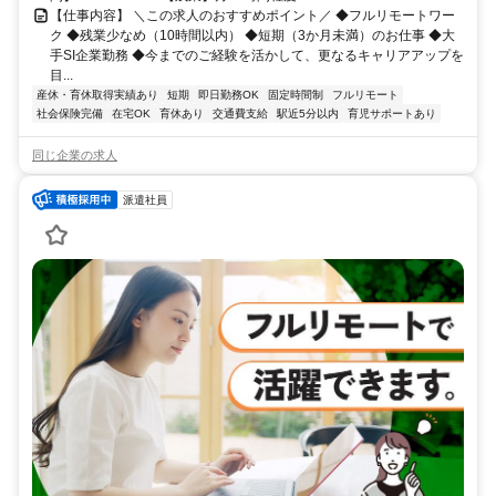
【仕事内容】 ＼この求人のおすすめポイント／ ◆フルリモートワー
ク ◆残業少なめ（10時間以内） ◆短期（3か月未満）のお仕事 ◆大
手SI企業勤務 ◆今までのご経験を活かして、更なるキャリアアップを
目...
産休・育休取得実績あり
短期
即日勤務OK
固定時間制
フルリモート
社会保険完備
在宅OK
育休あり
交通費支給
駅近5分以内
育児サポートあり
同じ企業の求人
派遣社員