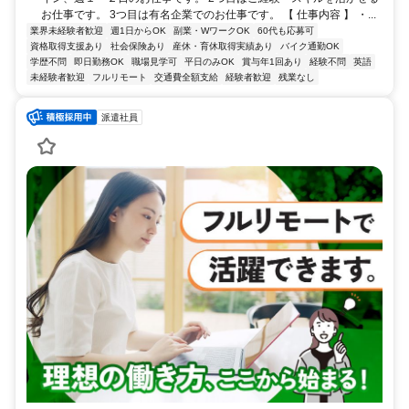
お仕事です。 3つ目は有名企業でのお仕事です。 【 仕事内容 】 ・...
業界未経験者歓迎
週1日からOK
副業・WワークOK
60代も応募可
資格取得支援あり
社会保険あり
産休・育休取得実績あり
バイク通勤OK
学歴不問
即日勤務OK
職場見学可
平日のみOK
賞与年1回あり
経験不問
英語
未経験者歓迎
フルリモート
交通費全額支給
経験者歓迎
残業なし
派遣社員