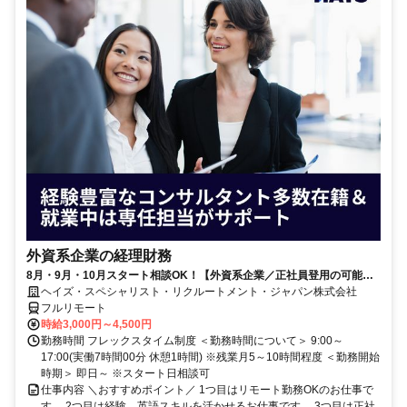
外資系企業の経理財務
8月・9月・10月スタート相談OK！【外資系企業／正社員登用の可能性
大／700万～800万／リモート勤務OK】経理財務
ヘイズ・スペシャリスト・リクルートメント・ジャパン株式会社
フルリモート
時給3,000円～4,500円
勤務時間 フレックスタイム制度 ＜勤務時間について＞ 9:00～
17:00(実働7時間00分 休憩1時間) ※残業月5～10時間程度 ＜勤務開始
時期＞ 即日～ ※スタート日相談可
仕事内容 ＼おすすめポイント／ 1つ目はリモート勤務OKのお仕事で
す。 2つ目は経験、英語スキルを活かせるお仕事です。 3つ目は正社