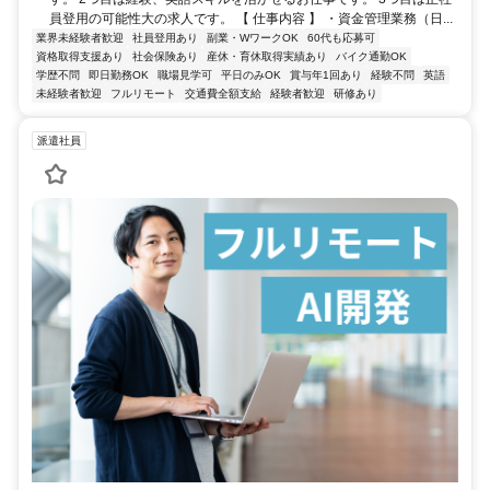
員登用の可能性大の求人です。 【 仕事内容 】 ・資金管理業務（日...
業界未経験者歓迎
社員登用あり
副業・WワークOK
60代も応募可
資格取得支援あり
社会保険あり
産休・育休取得実績あり
バイク通勤OK
学歴不問
即日勤務OK
職場見学可
平日のみOK
賞与年1回あり
経験不問
英語
未経験者歓迎
フルリモート
交通費全額支給
経験者歓迎
研修あり
派遣社員