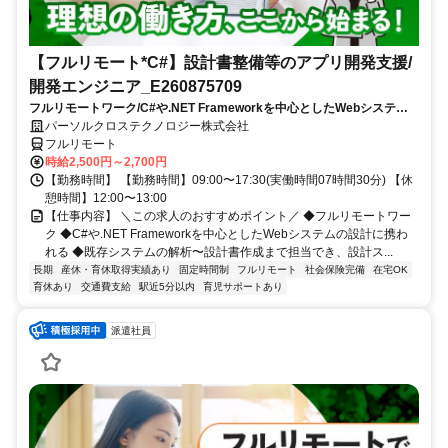
【フルリモート*C#】設計書整備等のアプリ開発支援/
開発エンジニア_E260875709
フルリモートワーク/C#や.NET Frameworkを中心としたWebシステム
の設計に携われる/既存システムの解析〜設計書作成まで担当でき、設計
パーソルクロステクノロジー株式会社
スキルを磨ける
フルリモート
時給2,500円～2,700円
【勤務時間】 【勤務時間】09:00〜17:30(実働時間07時間30分) 【休
憩時間】12:00〜13:00
【仕事内容】 ＼この求人のおすすめポイント／ ◆フルリモートワー
ク ◆C#や.NET Frameworkを中心としたWebシステムの設計に携わ
れる ◆既存システムの解析〜設計書作成まで担当でき、設計ス...
長期
産休・育休取得実績あり
固定時間制
フルリモート
社会保険完備
在宅OK
育休あり
交通費支給
駅近5分以内
育児サポートあり
派遣社員