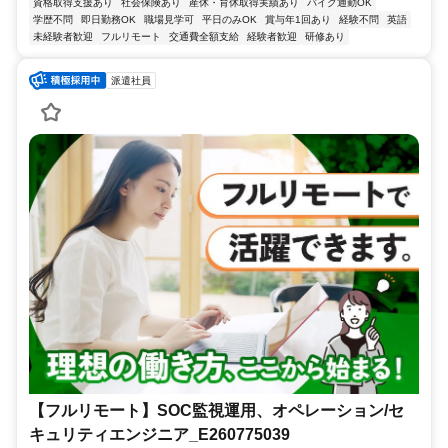
資格取得支援あり
社会保険あり
産休・育休取得実績あり
バイク通勤OK
学歴不問
即日勤務OK
職場見学可
平日のみOK
賞与年1回あり
経験不問
英語
未経験者歓迎
フルリモート
交通費全額支給
経験者歓迎
研修あり
派遣社員
【フルリモート】SOC監視運用、オペレーション/セ
キュリティエンジニア_E260775039