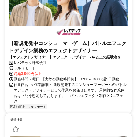
【新規開発中コンシューマーゲーム】バトルエフェク
トデザイン業務のエフェクトデザイナー
【エフェクトデザイナー】エフェクトデザイナー2年以上の経験者を歓
_LTCR187574_CP_CRG
迎！キャリアアップを目指したい方も大歓迎♪
レバテック株式会社
フルリモート
時給3,060円以上
勤務時間・曜日: 【実際の勤務時間例】 10:00～19:00 週5日勤務
仕事内容: ＜作業詳細＞ 新規開発中のコンシューマーゲームのバトル
エフェクトデザイナーとして作業をお任せします。 具体的な作業内
容は下記を想定しております。 ・バトルエフェクト制作 3Dエフェ
ク...
固定時間制
フルリモート
派遣社員