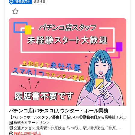
派遣社員
パチンコ店(パチスロ)カウンター・ホール業務
【パチンコホールスタッフ募集】日払いOK◎勤務初日から高時給！未経
験者大歓迎♪力仕事なし♪
株式会社アークリンク
交通アクセス 最寄駅：井原鉄道「いずえ」駅／井原鉄道「井原」駅
／井原鉄道「子守唄の里高屋」駅
時給1,200円以上