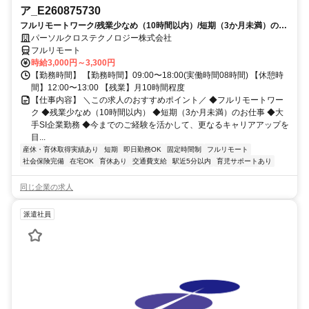
ア_E260875730
フルリモートワーク/残業少なめ（10時間以内）/短期（3か月未満）のお
仕事/大手SI企業勤務/今までのご経験を活かして、更なるキャリアアップ
パーソルクロステクノロジー株式会社
を目指せます
フルリモート
時給3,000円～3,300円
【勤務時間】 【勤務時間】09:00〜18:00(実働時間08時間) 【休憩時
間】12:00〜13:00 【残業】月10時間程度
【仕事内容】 ＼この求人のおすすめポイント／ ◆フルリモートワー
ク ◆残業少なめ（10時間以内） ◆短期（3か月未満）のお仕事 ◆大
手SI企業勤務 ◆今までのご経験を活かして、更なるキャリアアップを
目...
産休・育休取得実績あり
短期
即日勤務OK
固定時間制
フルリモート
社会保険完備
在宅OK
育休あり
交通費支給
駅近5分以内
育児サポートあり
同じ企業の求人
派遣社員