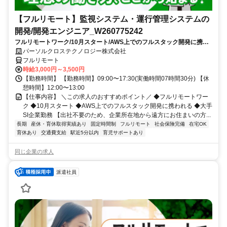
【フルリモート】監視システム・運行管理システムの
開発/開発エンジニア_W260775242
フルリモートワーク/10月スタート/AWS上でのフルスタック開発に携わ
れる/大手SI企業勤務
パーソルクロステクノロジー株式会社
フルリモート
時給3,000円～3,500円
【勤務時間】 【勤務時間】09:00〜17:30(実働時間07時間30分) 【休
憩時間】12:00〜13:00
【仕事内容】 ＼この求人のおすすめポイント／ ◆フルリモートワー
ク ◆10月スタート ◆AWS上でのフルスタック開発に携われる ◆大手
SI企業勤務 【出社不要のため、企業所在地から遠方にお住まいの方...
長期
産休・育休取得実績あり
固定時間制
フルリモート
社会保険完備
在宅OK
育休あり
交通費支給
駅近5分以内
育児サポートあり
同じ企業の求人
派遣社員