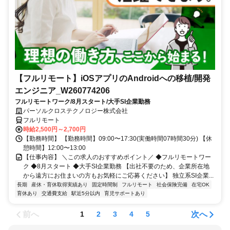
【フルリモート】iOSアプリのAndroidへの移植/開発
エンジニア_W260774206
フルリモートワーク/8月スタート/大手SI企業勤務
パーソルクロステクノロジー株式会社
フルリモート
時給2,500円～2,700円
【勤務時間】 【勤務時間】09:00〜17:30(実働時間07時間30分) 【休
憩時間】12:00〜13:00
【仕事内容】 ＼この求人のおすすめポイント／ ◆フルリモートワー
ク ◆8月スタート ◆大手SI企業勤務 【出社不要のため、企業所在地
から遠方にお住まいの方もお気軽にご応募ください】 独立系SI企業...
長期
産休・育休取得実績あり
固定時間制
フルリモート
社会保険完備
在宅OK
育休あり
交通費支給
駅近5分以内
育児サポートあり
前へ
次へ
1
2
3
4
5