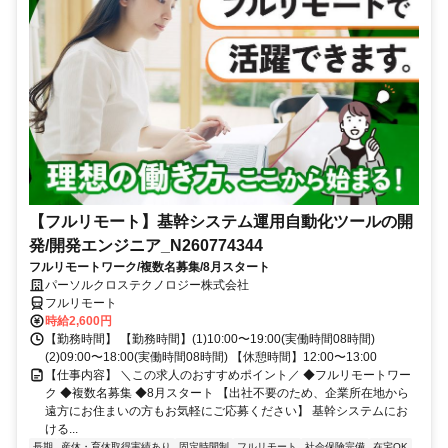
【フルリモート】基幹システム運用自動化ツールの開
発/開発エンジニア_N260774344
フルリモートワーク/複数名募集/8月スタート
パーソルクロステクノロジー株式会社
フルリモート
時給2,600円
【勤務時間】 【勤務時間】(1)10:00〜19:00(実働時間08時間)
(2)09:00〜18:00(実働時間08時間) 【休憩時間】12:00〜13:00
【仕事内容】 ＼この求人のおすすめポイント／ ◆フルリモートワー
ク ◆複数名募集 ◆8月スタート 【出社不要のため、企業所在地から
遠方にお住まいの方もお気軽にご応募ください】 基幹システムにお
ける...
長期
産休・育休取得実績あり
固定時間制
フルリモート
社会保険完備
在宅OK