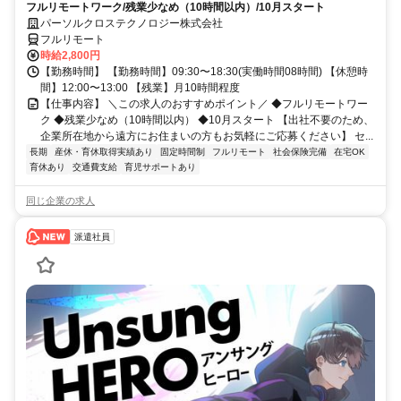
フルリモートワーク/残業少なめ（10時間以内）/10月スタート
パーソルクロステクノロジー株式会社
フルリモート
時給2,800円
【勤務時間】 【勤務時間】09:30〜18:30(実働時間08時間) 【休憩時
間】12:00〜13:00 【残業】月10時間程度
【仕事内容】 ＼この求人のおすすめポイント／ ◆フルリモートワー
ク ◆残業少なめ（10時間以内） ◆10月スタート 【出社不要のため、
企業所在地から遠方にお住まいの方もお気軽にご応募ください】 セ...
長期
産休・育休取得実績あり
固定時間制
フルリモート
社会保険完備
在宅OK
育休あり
交通費支給
育児サポートあり
同じ企業の求人
派遣社員