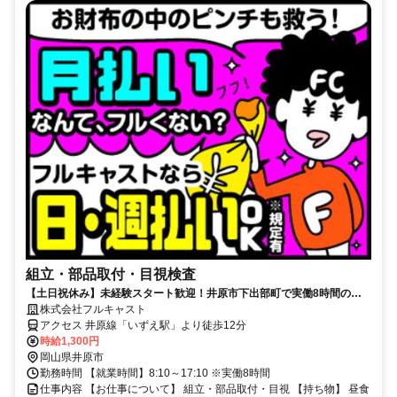
組立・部品取付・目視検査
【土日祝休み】未経験スタート歓迎！井原市下出部町で実働8時間のフ
ルタイムワーク。安定の週5日勤務♪
株式会社フルキャスト
アクセス 井原線「いずえ駅」より徒歩12分
時給1,300円
岡山県井原市
勤務時間 【就業時間】8:10～17:10 ※実働8時間
仕事内容 【お仕事について】 組立・部品取付・目視 【持ち物】 昼食