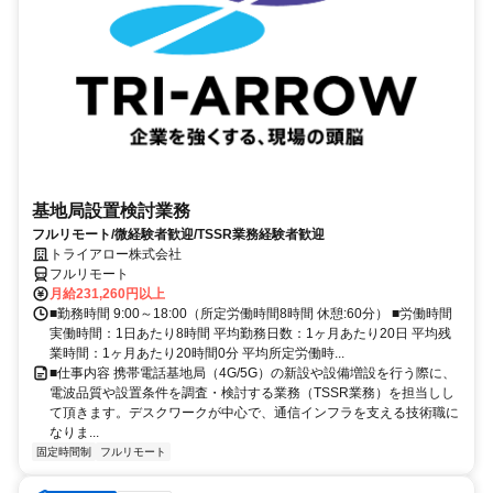
基地局設置検討業務
フルリモート/微経験者歓迎/TSSR業務経験者歓迎
トライアロー株式会社
フルリモート
月給231,260円以上
■勤務時間 9:00～18:00（所定労働時間8時間 休憩:60分） ■労働時間
実働時間：1日あたり8時間 平均勤務日数：1ヶ月あたり20日 平均残
業時間：1ヶ月あたり20時間0分 平均所定労働時...
■仕事内容 携帯電話基地局（4G/5G）の新設や設備増設を行う際に、
電波品質や設置条件を調査・検討する業務（TSSR業務）を担当しし
て頂きます。デスクワークが中心で、通信インフラを支える技術職に
なりま...
固定時間制
フルリモート