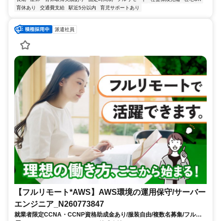
育休あり
交通費支給
駅近5分以内
育児サポートあり
派遣社員
【フルリモート*AWS】AWS環境の運用保守/サーバー
エンジニア_N260773847
就業者限定CCNA・CCNP資格助成金あり/服装自由/複数名募集/フルリ