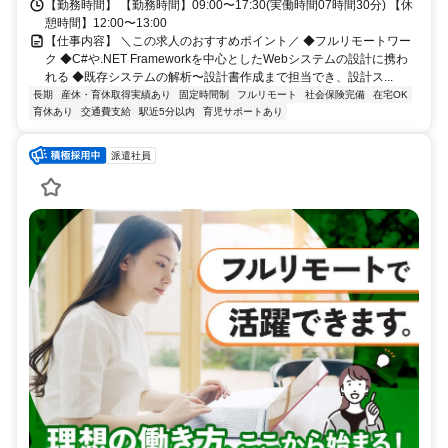
【勤務時間】 【勤務時間】09:00〜17:30(実働時間07時間30分) 【休
憩時間】12:00〜13:00
【仕事内容】 ＼この求人のおすすめポイント／ ◆フルリモートワー
ク ◆C#や.NET Frameworkを中心としたWebシステムの設計に携わ
れる ◆既存システムの解析〜設計書作成まで担当でき、設計ス...
長期
産休・育休取得実績あり
固定時間制
フルリモート
社会保険完備
在宅OK
育休あり
交通費支給
駅近5分以内
育児サポートあり
派遣社員