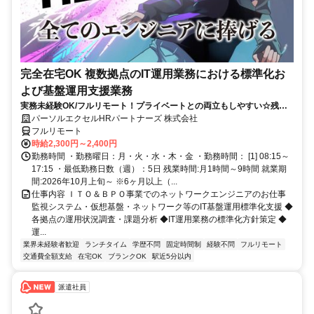
完全在宅OK 複数拠点のIT運用業務における標準化お
よび基盤運用支援業務
実務未経験OK/フルリモート！プライベートとの両立もしやすい☆残業
ちょっと♪
パーソルエクセルHRパートナーズ 株式会社
フルリモート
時給2,300円～2,400円
勤務時間 ・勤務曜日：月・火・水・木・金 ・勤務時間： [1] 08:15～
17:15 ・最低勤務日数（週）：5日 残業時間:月1時間～9時間 就業期
間:2026年10月上旬～ ※6ヶ月以上（...
仕事内容 ＩＴＯ＆ＢＰＯ事業でのネットワークエンジニアのお仕事
監視システム・仮想基盤・ネットワーク等のIT基盤運用標準化支援 ◆
各拠点の運用状況調査・課題分析 ◆IT運用業務の標準化方針策定 ◆
運...
業界未経験者歓迎
ランチタイム
学歴不問
固定時間制
経験不問
フルリモート
交通費全額支給
在宅OK
ブランクOK
駅近5分以内
派遣社員