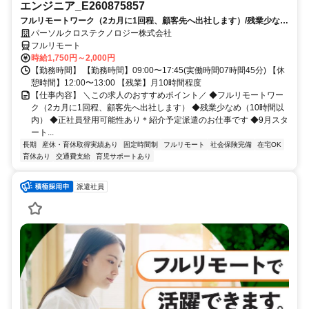
エンジニア_E260875857
フルリモートワーク（2カ月に1回程、顧客先へ出社します）/残業少なめ
（10時間以内）/正社員登用可能性あり＊紹介予定派遣のお仕事です/9月
パーソルクロステクノロジー株式会社
スタート/経験を活かせます
フルリモート
時給1,750円～2,000円
【勤務時間】 【勤務時間】09:00〜17:45(実働時間07時間45分) 【休
憩時間】12:00〜13:00 【残業】月10時間程度
【仕事内容】 ＼この求人のおすすめポイント／ ◆フルリモートワー
ク（2カ月に1回程、顧客先へ出社します） ◆残業少なめ（10時間以
内） ◆正社員登用可能性あり＊紹介予定派遣のお仕事です ◆9月スタ
ート...
長期
産休・育休取得実績あり
固定時間制
フルリモート
社会保険完備
在宅OK
育休あり
交通費支給
育児サポートあり
派遣社員