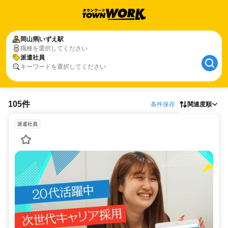
岡山県
いずえ駅
職種を選択してください
派遣社員
キーワードを選択してください
105件
条件保存
関連度順
派遣社員