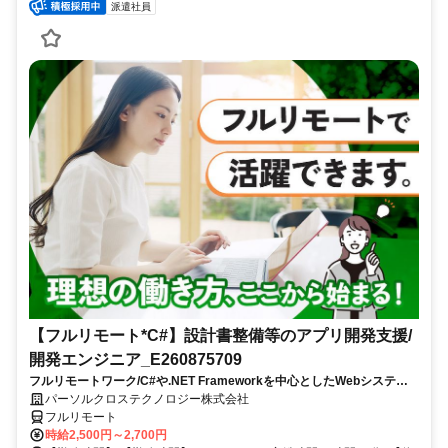
派遣社員
【フルリモート*C#】設計書整備等のアプリ開発支援/
開発エンジニア_E260875709
フルリモートワーク/C#や.NET Frameworkを中心としたWebシステム
の設計に携われる/既存システムの解析〜設計書作成まで担当でき、設計
パーソルクロステクノロジー株式会社
スキルを磨ける
フルリモート
時給2,500円～2,700円