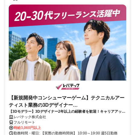
【新規開発中コンシューマーゲーム】テクニカルアー
ティスト業務の3Dデザイナー
【3Dモデラー】3Dデザイナー2年以上の経験者を歓迎！キャリアアップ
_LTCR547867_CP_CRG
を目指したい方も大歓迎♪
レバテック株式会社
フルリモート
時給3,060円以上
勤務時間・曜日: 【実際の勤務時間例】 10:00～19:00 週5日勤務