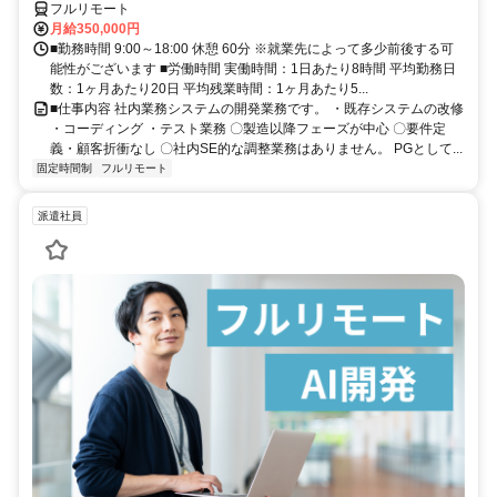
フルリモート
月給350,000円
■勤務時間 9:00～18:00 休憩 60分 ※就業先によって多少前後する可
能性がございます ■労働時間 実働時間：1日あたり8時間 平均勤務日
数：1ヶ月あたり20日 平均残業時間：1ヶ月あたり5...
■仕事内容 社内業務システムの開発業務です。 ・既存システムの改修
・コーディング ・テスト業務 〇製造以降フェーズが中心 〇要件定
義・顧客折衝なし 〇社内SE的な調整業務はありません。 PGとして...
固定時間制
フルリモート
派遣社員