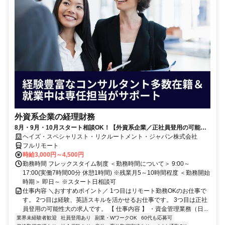
外資系企業の経理財務
8月・9月・10月スタート相談OK！【外資系企業／正社員登用の可能性
大／700万～800万／リモート勤務OK】経理財務
ヘイズ・スペシャリスト・リクルートメント・ジャパン株式会社
フルリモート
時給3,000円～4,500円
勤務時間 フレックスタイム制度 ＜勤務時間について＞ 9:00～
17:00(実働7時間00分 休憩1時間) ※残業月5～10時間程度 ＜勤務開始
時期＞ 即日～ ※スタート日相談可
仕事内容 ＼おすすめポイント／ 1つ目はリモート勤務OKのお仕事で
す。 2つ目は経験、英語スキルを活かせるお仕事です。 3つ目は正社
員登用の可能性大の求人です。 【 仕事内容 】 ・資金管理業務（日...
業界未経験者歓迎
社員登用あり
副業・WワークOK
60代も応募可