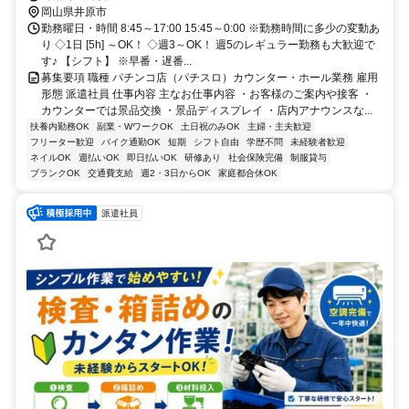
岡山県井原市
勤務曜日・時間 8:45～17:00 15:45～0:00 ※勤務時間に多少の変動あ
り ◇1日 [5h] ～OK！ ◇週3～OK！ 週5のレギュラー勤務も大歓迎で
す♪ 【シフト】 ※早番・遅番...
募集要項 職種 パチンコ店（パチスロ）カウンター・ホール業務 雇用
形態 派遣社員 仕事内容 主なお仕事内容 ・お客様のご案内や接客 ・
カウンターでは景品交換 ・景品ディスプレイ ・店内アナウンスな...
扶養内勤務OK
副業・WワークOK
土日祝のみOK
主婦・主夫歓迎
フリーター歓迎
バイク通勤OK
短期
シフト自由
学歴不問
未経験者歓迎
ネイルOK
週払いOK
即日払いOK
研修あり
社会保険完備
制服貸与
ブランクOK
交通費支給
週2・3日からOK
家庭都合休OK
派遣社員