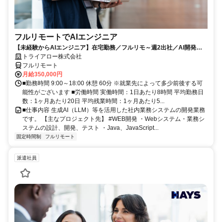
フルリモートでAIエンジニア
【未経験からAIエンジニア】在宅勤務／フルリモ～週2出社／AI開発を
仕事にする
トライアロー株式会社
フルリモート
月給350,000円
■勤務時間 9:00～18:00 休憩 60分 ※就業先によって多少前後する可
能性がございます ■労働時間 実働時間：1日あたり8時間 平均勤務日
数：1ヶ月あたり20日 平均残業時間：1ヶ月あたり5...
■仕事内容 生成AI（LLM）等を活用した社内業務システムの開発業務
です。 【主なプロジェクト先】 #WEB開発 ・Webシステム・業務シ
ステムの設計、開発、テスト ・Java、JavaScript...
固定時間制
フルリモート
派遣社員