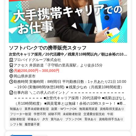
ソフトバンクでの携帯販売スタッフ
次世代キャリア採用／20代活躍中／残業月10時間以内／朝は余裕の10時
スタート
プロバイドグループ株式会社
アクセス 井原鉄道「子守唄の里高屋駅」より徒歩15分
月給200,000円～300,000円
岡山県井原市
勤務時間 実働時間：8時間/日 平均勤務日数：1ヶ月あたり21日 10:00
～19:00 (実働8時間/休憩1時間) ★残業少なめ（月残業10時間程度）
仕事内容 ＼この求人のポイント／ ＝＝＝＝＝＝＝＝＝＝＝＝＝＝＝
＝＝＝＝＝＝＝＝ ■次世代キャリア採用！20代活躍中 ■残業ほぼなし
（月10時間程度） ■満員電車とは無縁！余裕の10時スタート！ ■希...
制服あり
業界未経験者歓迎
副業・WワークOK
無期雇用派遣
資格取得支援あり
フリーター歓迎
学歴不問
経験不問
未経験者歓迎
交通費全額支給
午前
経験者歓迎
研修あり
夕方
賞与あり
ブランクOK
育休あり
資格取得手当あり
シフト制
履歴書不要