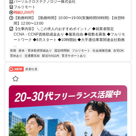
モートワーク/8月スタート/10時開始/大手通信事業関連会社勤務
パーソルクロステクノロジー株式会社
フルリモート
時給2,200円
【勤務時間】 【勤務時間】10:00〜19:00(実働時間08時間) 【休憩時
間】12:00〜13:00
【仕事内容】 ＼この求人のおすすめポイント／ ◆就業者限定
CCNA・CCNP資格助成金あり ◆服装自由 ◆複数名募集 ◆フルリモ
ートワーク ◆8月スタート ◆10時開始 ◆大手通信事業関連会社勤務
...
長期
産休・育休取得実績あり
固定時間制
フルリモート
社会保険完備
在宅OK
育休あり
交通費支給
駅近5分以内
育児サポートあり
派遣社員