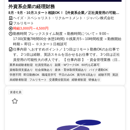
外資系企業の経理財務
8月・9月・10月スタート相談OK！【外資系企業／正社員登用の可能性
大／700万～800万／リモート勤務OK】経理財務
ヘイズ・スペシャリスト・リクルートメント・ジャパン株式会社
フルリモート
時給3,000円～4,500円
勤務時間 フレックスタイム制度 ＜勤務時間について＞ 9:00～
17:00(実働7時間00分 休憩1時間) ※残業月5～10時間程度 ＜勤務開始
時期＞ 即日～ ※スタート日相談可
仕事内容 ＼おすすめポイント／ 1つ目はリモート勤務OKのお仕事で
す。 2つ目は経験、英語スキルを活かせるお仕事です。 3つ目は正社
員登用の可能性大の求人です。 【 仕事内容 】 ・資金管理業務（日...
業界未経験者歓迎
社員登用あり
副業・WワークOK
60代も応募可
資格取得支援あり
社会保険あり
産休・育休取得実績あり
バイク通勤OK
学歴不問
即日勤務OK
職場見学可
平日のみOK
賞与年1回あり
経験不問
英語
未経験者歓迎
フルリモート
交通費全額支給
経験者歓迎
研修あり
派遣社員