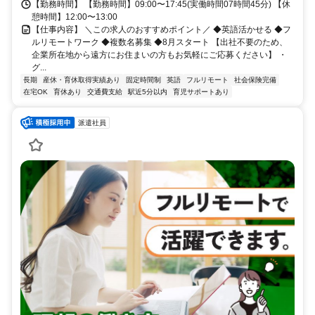
【勤務時間】 【勤務時間】09:00〜17:45(実働時間07時間45分) 【休
憩時間】12:00〜13:00
【仕事内容】 ＼この求人のおすすめポイント／ ◆英語活かせる ◆フ
ルリモートワーク ◆複数名募集 ◆8月スタート 【出社不要のため、
企業所在地から遠方にお住まいの方もお気軽にご応募ください】 ・
グ...
長期
産休・育休取得実績あり
固定時間制
英語
フルリモート
社会保険完備
在宅OK
育休あり
交通費支給
駅近5分以内
育児サポートあり
派遣社員