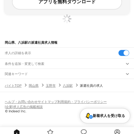
アプリを無料ダウンロード
岡山県、八浜駅の派遣社員求人情報
求人の詳細を表示
条件を追加・変更して検索
市区町村を追加・変更
関連キーワード
完全在宅ワーク 全国
シール貼り 在宅
現在地周辺
ガチャガチャ
犬カフェ
岡山県
駅を追加・変更
バイトTOP
岡山県
玉野市
八浜駅
派遣社員の求人
岡山県
すべて
岡山市
すべて
職種を追加・変更
JR山陽本線(姫路～岡山)
北区
中区
東区
南区
三石駅
吉永駅
和気駅
熊山駅
万富駅
瀬戸駅
上道駅
東岡山駅
高島駅
西川原駅
岡山駅
飲食・フードサービス
ヘルプ・お問い合わせ
サイトマップ
利用規約・プライバシーポリシー
倉敷市
津山市
玉野市
笠岡市
井原市
総社市
高梁市
新見市
備前市
瀬戸内市
赤磐市
特徴を追加・変更
飲食・フードサービス
すべて
[企業]求人広告の掲載相談
JR山陽本線(岡山～三原)
真庭市
美作市
浅口市
和気郡
都窪郡
浅口郡
小田郡
真庭郡
苫田郡
勝田郡
英田郡
ホールスタッフ
キッチンスタッフ
皿洗い・洗い場
精肉・鮮魚加工
給食調理
人気
岡山駅
北長瀬駅
庭瀬駅
中庄駅
倉敷駅
西阿知駅
新倉敷駅
金光駅
鴨方駅
里庄駅
笠岡駅
久米郡
加賀郡
雇用形態を追加・変更
新着求人を受け取る
パン屋（ベーカリー）
フードカウンター販売員
バー（BAR）・バーテンダー
日払いOK
高校生歓迎
学生歓迎
深夜の仕事
髪型・髪色自由
ひげOK
ネイルOK
飲食店補助（開店・閉店準備）
飲食店（店長・マネージャー）
JR赤穂線
ピアスOK
アルバイト・パート
履歴書不要
オープニングスタッフ
留学生・外国人活躍中
都道府県を変更
営業・販売
寒河駅
日生駅
伊里駅
備前片上駅
西片上駅
伊部駅
香登駅
長船駅
邑久駅
大富駅
勤務期間
正社員
西大寺駅
大多羅駅
東岡山駅
高島駅
西川原駅
岡山駅
営業・販売
すべて
短期
契約社員
単発・1日OK
長期
期間限定（春夏冬休み等）