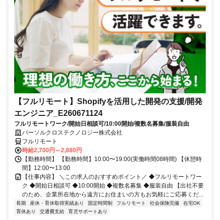
【フルリモート】Shopifyを活用した開発の支援/開発
エンジニア_E260671124
フルリモートワーク/開始日相談可/10:00開始/複数名募集/服装自由
パーソルクロステクノロジー株式会社
フルリモート
時給2,700円～2,880円
【勤務時間】 【勤務時間】10:00〜19:00(実働時間08時間) 【休憩時
間】12:00〜13:00
【仕事内容】 ＼この求人のおすすめポイント／ ◆フルリモートワー
ク ◆開始日相談可 ◆10:00開始 ◆複数名募集 ◆服装自由 【出社不要
のため、企業所在地から遠方にお住まいの方もお気軽にご応募くだ...
長期
産休・育休取得実績あり
固定時間制
フルリモート
社会保険完備
在宅OK
育休あり
交通費支給
育児サポートあり