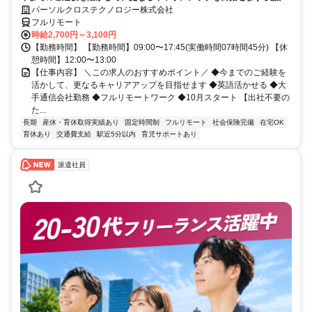
かせる/大手通信会社勤務/フルリモートワーク/10月スタート
パーソルクロステクノロジー株式会社
フルリモート
時給2,700円～3,100円
【勤務時間】 【勤務時間】09:00〜17:45(実働時間07時間45分) 【休
憩時間】12:00〜13:00
【仕事内容】 ＼この求人のおすすめポイント／ ◆今までのご経験を
活かして、更なるキャリアアップを目指せます ◆英語活かせる ◆大
手通信会社勤務 ◆フルリモートワーク ◆10月スタート 【出社不要の
た...
長期
産休・育休取得実績あり
固定時間制
フルリモート
社会保険完備
在宅OK
育休あり
交通費支給
駅近5分以内
育児サポートあり
派遣社員