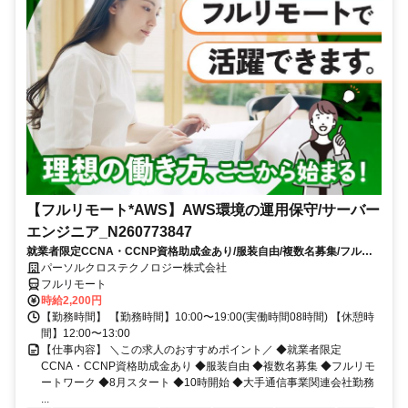
【フルリモート*AWS】AWS環境の運用保守/サーバー
エンジニア_N260773847
就業者限定CCNA・CCNP資格助成金あり/服装自由/複数名募集/フルリ
モートワーク/8月スタート/10時開始/大手通信事業関連会社勤務
パーソルクロステクノロジー株式会社
フルリモート
時給2,200円
【勤務時間】 【勤務時間】10:00〜19:00(実働時間08時間) 【休憩時
間】12:00〜13:00
【仕事内容】 ＼この求人のおすすめポイント／ ◆就業者限定
CCNA・CCNP資格助成金あり ◆服装自由 ◆複数名募集 ◆フルリモ
ートワーク ◆8月スタート ◆10時開始 ◆大手通信事業関連会社勤務
...