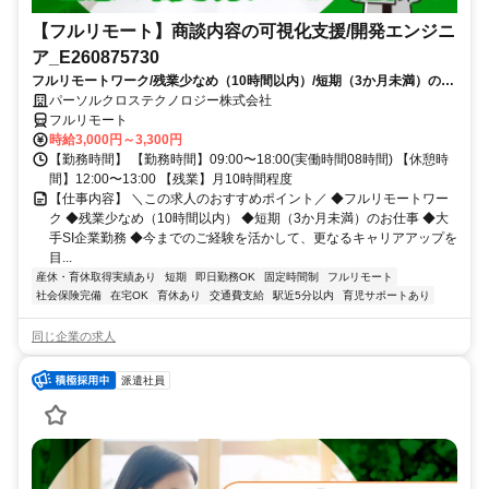
【フルリモート】商談内容の可視化支援/開発エンジニ
ア_E260875730
フルリモートワーク/残業少なめ（10時間以内）/短期（3か月未満）のお
仕事/大手SI企業勤務/今までのご経験を活かして、更なるキャリアアップ
パーソルクロステクノロジー株式会社
を目指せます
フルリモート
時給3,000円～3,300円
【勤務時間】 【勤務時間】09:00〜18:00(実働時間08時間) 【休憩時
間】12:00〜13:00 【残業】月10時間程度
【仕事内容】 ＼この求人のおすすめポイント／ ◆フルリモートワー
ク ◆残業少なめ（10時間以内） ◆短期（3か月未満）のお仕事 ◆大
手SI企業勤務 ◆今までのご経験を活かして、更なるキャリアアップを
目...
産休・育休取得実績あり
短期
即日勤務OK
固定時間制
フルリモート
社会保険完備
在宅OK
育休あり
交通費支給
駅近5分以内
育児サポートあり
同じ企業の求人
派遣社員