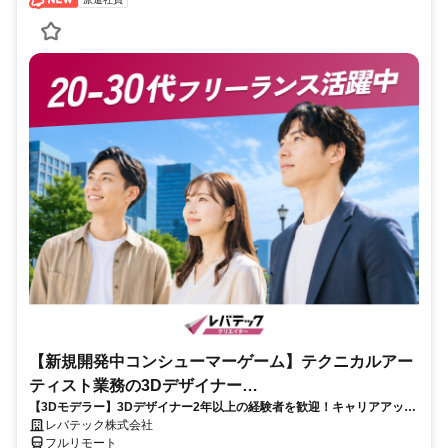
【新規開発中コンシューマーゲーム】テクニカルアー
ティスト業務の3Dデザイナー
【3Dモデラー】3Dデザイナー2年以上の経験者を歓迎！キャリアアップ
_LTCR547867_CP_CRG
を目指したい方も大歓迎♪
レバテック株式会社
フルリモート