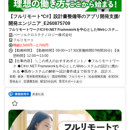
【フルリモート*C#】設計書整備等のアプリ開発支援/
開発エンジニア_E260875709
フルリモートワーク/C#や.NET Frameworkを中心としたWebシステム
の設計に携われる/既存システムの解析〜設計書作成まで担当でき、設計
パーソルクロステクノロジー株式会社
スキルを磨ける
フルリモート
時給2,500円～2,700円
【勤務時間】 【勤務時間】09:00〜17:30(実働時間07時間30分) 【休
憩時間】12:00〜13:00
【仕事内容】 ＼この求人のおすすめポイント／ ◆フルリモートワー
ク ◆C#や.NET Frameworkを中心としたWebシステムの設計に携わ
れる ◆既存システムの解析〜設計書作成まで担当でき、設計ス...
長期
産休・育休取得実績あり
固定時間制
フルリモート
社会保険完備
在宅OK
育休あり
交通費支給
駅近5分以内
育児サポートあり
派遣社員