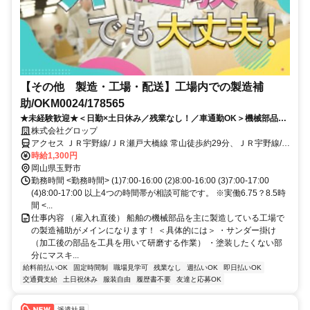
【その他 製造・工場・配送】工場内での製造補
助/OKM0024/178565
★未経験歓迎★＜日勤×土日休み／残業なし！／車通勤OK＞機械部品を
製造している工場での製造補助作業
株式会社グロップ
アクセス ＪＲ宇野線/ＪＲ瀬戸大橋線 常山徒歩約29分、ＪＲ宇野線/Ｊ
Ｒ瀬戸大橋線 八浜徒歩約35分、ＪＲ宇野線/ＪＲ瀬戸大橋線 備前田井
時給1,300円
徒歩約45分 常山駅から車で5分
岡山県玉野市
勤務時間 <勤務時間> (1)7:00-16:00 (2)8:00-16:00 (3)7:00-17:00
(4)8:00-17:00 以上4つの時間帯が相談可能です。 ※実働6.75？8.5時
間 <...
仕事内容 （雇入れ直後） 船舶の機械部品を主に製造している工場で
の製造補助がメインになります！ ＜具体的には＞ ・サンダー掛け
（加工後の部品を工具を用いて研磨する作業） ・塗装したくない部
分にマスキ...
給料前払いOK
固定時間制
職場見学可
残業なし
週払いOK
即日払いOK
交通費支給
土日祝休み
服装自由
履歴書不要
友達と応募OK
派遣社員