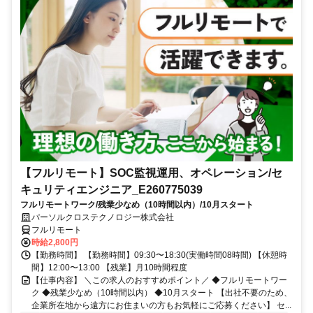
【フルリモート】SOC監視運用、オペレーション/セ
キュリティエンジニア_E260775039
フルリモートワーク/残業少なめ（10時間以内）/10月スタート
パーソルクロステクノロジー株式会社
フルリモート
時給2,800円
【勤務時間】 【勤務時間】09:30〜18:30(実働時間08時間) 【休憩時
間】12:00〜13:00 【残業】月10時間程度
【仕事内容】 ＼この求人のおすすめポイント／ ◆フルリモートワー
ク ◆残業少なめ（10時間以内） ◆10月スタート 【出社不要のため、
企業所在地から遠方にお住まいの方もお気軽にご応募ください】 セ...