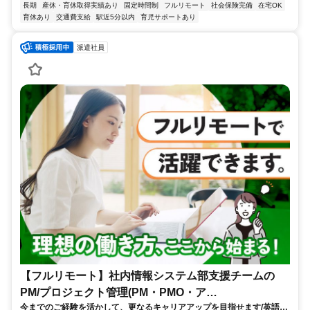
長期
産休・育休取得実績あり
固定時間制
フルリモート
社会保険完備
在宅OK
育休あり
交通費支給
駅近5分以内
育児サポートあり
派遣社員
【フルリモート】社内情報システム部支援チームの
PM/プロジェクト管理(PM・PMO・ア
今までのご経験を活かして、更なるキャリアアップを目指せます/英語活
シ)_N260774362