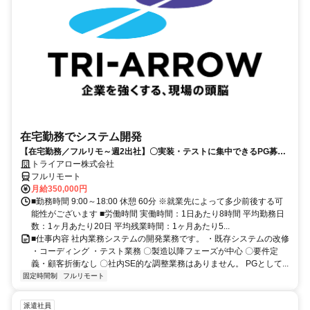
在宅勤務でシステム開発
【在宅勤務／フルリモ～週2出社】〇実装・テストに集中できるPG募集
〇業務用端末貸与あり
トライアロー株式会社
フルリモート
月給350,000円
■勤務時間 9:00～18:00 休憩 60分 ※就業先によって多少前後する可
能性がございます ■労働時間 実働時間：1日あたり8時間 平均勤務日
数：1ヶ月あたり20日 平均残業時間：1ヶ月あたり5...
■仕事内容 社内業務システムの開発業務です。 ・既存システムの改修
・コーディング ・テスト業務 〇製造以降フェーズが中心 〇要件定
義・顧客折衝なし 〇社内SE的な調整業務はありません。 PGとして...
固定時間制
フルリモート
派遣社員