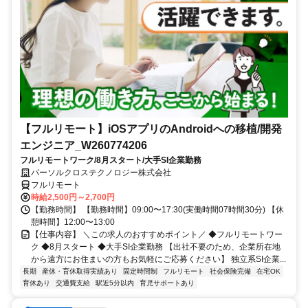
【フルリモート】iOSアプリのAndroidへの移植/開発
エンジニア_W260774206
フルリモートワーク/8月スタート/大手SI企業勤務
パーソルクロステクノロジー株式会社
フルリモート
時給2,500円～2,700円
【勤務時間】 【勤務時間】09:00〜17:30(実働時間07時間30分) 【休
憩時間】12:00〜13:00
【仕事内容】 ＼この求人のおすすめポイント／ ◆フルリモートワー
ク ◆8月スタート ◆大手SI企業勤務 【出社不要のため、企業所在地
から遠方にお住まいの方もお気軽にご応募ください】 独立系SI企業...
長期
産休・育休取得実績あり
固定時間制
フルリモート
社会保険完備
在宅OK
育休あり
交通費支給
駅近5分以内
育児サポートあり