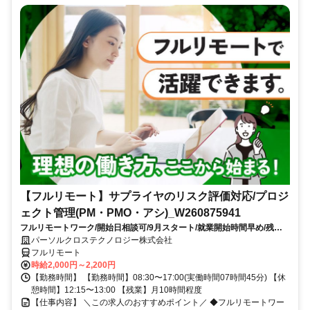
【フルリモート】サプライヤのリスク評価対応/プロジ
ェクト管理(PM・PMO・アシ)_W260875941
フルリモートワーク/開始日相談可/9月スタート/就業開始時間早め/残業
少なめ（10時間以内）
パーソルクロステクノロジー株式会社
フルリモート
時給2,000円～2,200円
【勤務時間】 【勤務時間】08:30〜17:00(実働時間07時間45分) 【休
憩時間】12:15〜13:00 【残業】月10時間程度
【仕事内容】 ＼この求人のおすすめポイント／ ◆フルリモートワー