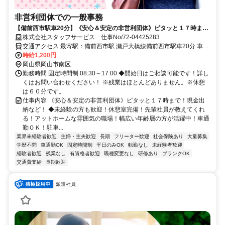
非営利団体での一般事務
【備前西市駅車20分】《安心＆安定の非営利団体》ピタッと１７時ま
で！現金出納など！ 直接雇用実績あり！
株式会社スタッフサービス 仕事No/72-04425283
交通アクセス 最寄駅：備前西市駅 瀬戸大橋線備前西市駅車20分 車通
勤可能
時給1,200円
岡山県岡山市南区
勤務時間 固定時間制 08:30～17:00 ◆開始日はご相談可能です！詳し
くはお問い合わせください！ ※残業はほとんどありません。※休憩
は６０分です。
仕事内容 《安心＆安定の非営利団体》ピタッと１７時まで！現金出
納など！ ◆未経験の方も歓迎！休憩室完備！先輩社員が教えてくれ
る！アットホームな雰囲気の職場！幅広い年齢層の方が活躍中！車通
勤ＯＫ！駐車...
業界未経験者歓迎
主婦・主夫歓迎
長期
フリーター歓迎
社会保険あり
大量募集
学歴不問
車通勤OK
固定時間制
平日のみOK
転勤なし
未経験者歓迎
経験者歓迎
残業なし
有資格者歓迎
職種変更なし
研修あり
ブランクOK
交通費支給
長期歓迎
派遣社員