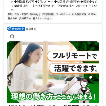
ク ◆開始日相談可 ◆9月スタート ◆就業開始時間早め ◆残業少なめ
（10時間以内） 【出社不要のため、企業所在地から遠方にお住まい
の...
長期
産休・育休取得実績あり
固定時間制
フルリモート
社会保険完備
在宅OK
育休あり
交通費支給
育児サポートあり
派遣社員