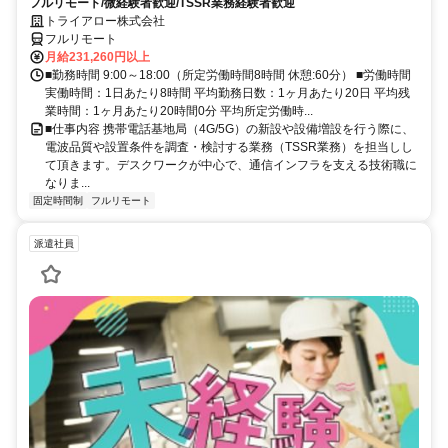
フルリモート/微経験者歓迎/TSSR業務経験者歓迎
トライアロー株式会社
フルリモート
月給231,260円以上
■勤務時間 9:00～18:00（所定労働時間8時間 休憩:60分） ■労働時間
実働時間：1日あたり8時間 平均勤務日数：1ヶ月あたり20日 平均残
業時間：1ヶ月あたり20時間0分 平均所定労働時...
■仕事内容 携帯電話基地局（4G/5G）の新設や設備増設を行う際に、
電波品質や設置条件を調査・検討する業務（TSSR業務）を担当しし
て頂きます。デスクワークが中心で、通信インフラを支える技術職に
なりま...
固定時間制
フルリモート
派遣社員