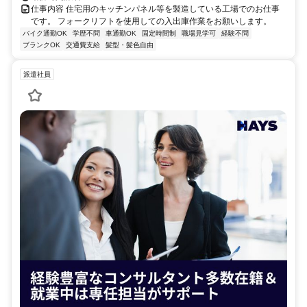
仕事内容 住宅用のキッチンパネル等を製造している工場でのお仕事
です。 フォークリフトを使用しての入出庫作業をお願いします。
バイク通勤OK
学歴不問
車通勤OK
固定時間制
職場見学可
経験不問
ブランクOK
交通費支給
髪型・髪色自由
派遣社員