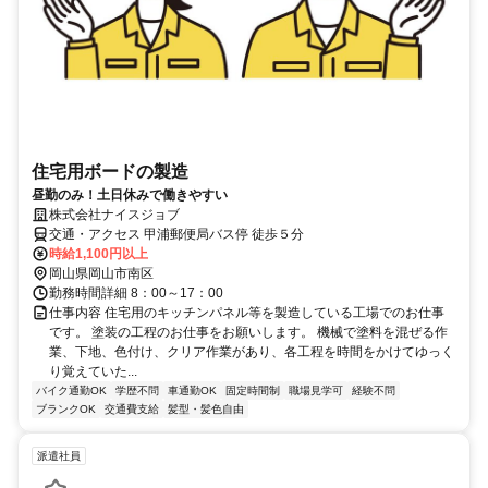
住宅用ボードの製造
昼勤のみ！土日休みで働きやすい
株式会社ナイスジョブ
交通・アクセス 甲浦郵便局バス停 徒歩５分
時給1,100円以上
岡山県岡山市南区
勤務時間詳細 8：00～17：00
仕事内容 住宅用のキッチンパネル等を製造している工場でのお仕事
です。 塗装の工程のお仕事をお願いします。 機械で塗料を混ぜる作
業、下地、色付け、クリア作業があり、各工程を時間をかけてゆっく
り覚えていた...
バイク通勤OK
学歴不問
車通勤OK
固定時間制
職場見学可
経験不問
ブランクOK
交通費支給
髪型・髪色自由
派遣社員