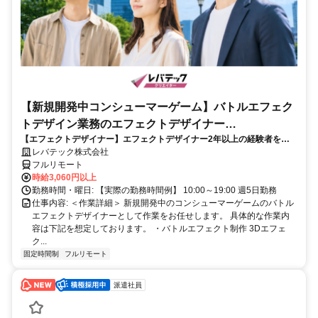
【新規開発中コンシューマーゲーム】バトルエフェク
トデザイン業務のエフェクトデザイナー
【エフェクトデザイナー】エフェクトデザイナー2年以上の経験者を歓
_LTCR187574_CP_CRG
迎！キャリアアップを目指したい方も大歓迎♪
レバテック株式会社
フルリモート
時給3,060円以上
勤務時間・曜日: 【実際の勤務時間例】 10:00～19:00 週5日勤務
仕事内容: ＜作業詳細＞ 新規開発中のコンシューマーゲームのバトル
エフェクトデザイナーとして作業をお任せします。 具体的な作業内
容は下記を想定しております。 ・バトルエフェクト制作 3Dエフェ
ク...
固定時間制
フルリモート
派遣社員