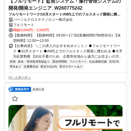
【フルリモート】監視システム・運行管理システムの
開発/開発エンジニア_W260775242
フルリモートワーク/10月スタート/AWS上でのフルスタック開発に携わ
れる/大手SI企業勤務
パーソルクロステクノロジー株式会社
フルリモート
時給3,000円～3,500円
【勤務時間】 【勤務時間】09:00〜17:30(実働時間07時間30分) 【休
憩時間】12:00〜13:00
【仕事内容】 ＼この求人のおすすめポイント／ ◆フルリモートワー
ク ◆10月スタート ◆AWS上でのフルスタック開発に携われる ◆大手
SI企業勤務 【出社不要のため、企業所在地から遠方にお住まいの方...
長期
産休・育休取得実績あり
固定時間制
フルリモート
社会保険完備
在宅OK
育休あり
交通費支給
駅近5分以内
育児サポートあり
同じ企業の求人
派遣社員