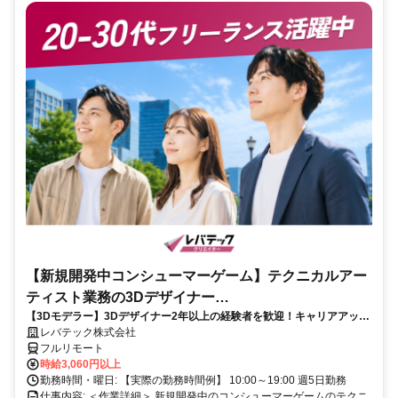
【新規開発中コンシューマーゲーム】テクニカルアー
ティスト業務の3Dデザイナー
【3Dモデラー】3Dデザイナー2年以上の経験者を歓迎！キャリアアップ
_LTCR547867_CP_CRG
を目指したい方も大歓迎♪
レバテック株式会社
フルリモート
時給3,060円以上
勤務時間・曜日: 【実際の勤務時間例】 10:00～19:00 週5日勤務
仕事内容: ＜作業詳細＞ 新規開発中のコンシューマーゲームのテクニ