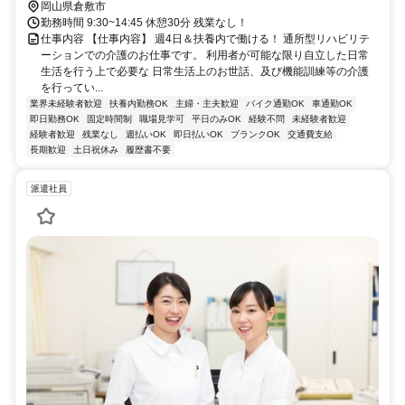
岡山県倉敷市
勤務時間 9:30~14:45 休憩30分 残業なし！
仕事内容 【仕事内容】 週4日＆扶養内で働ける！ 通所型リハビリテ
ーションでの介護のお仕事です。 利用者が可能な限り自立した日常
生活を行う上で必要な 日常生活上のお世話、及び機能訓練等の介護
を行ってい...
業界未経験者歓迎
扶養内勤務OK
主婦・主夫歓迎
バイク通勤OK
車通勤OK
即日勤務OK
固定時間制
職場見学可
平日のみOK
経験不問
未経験者歓迎
経験者歓迎
残業なし
週払いOK
即日払いOK
ブランクOK
交通費支給
長期歓迎
土日祝休み
履歴書不要
派遣社員