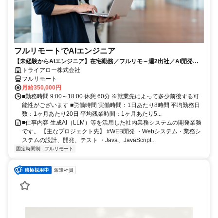
フルリモートでAIエンジニア
【未経験からAIエンジニア】在宅勤務／フルリモ～週2出社／AI開発を
仕事にする
トライアロー株式会社
フルリモート
月給350,000円
■勤務時間 9:00～18:00 休憩 60分 ※就業先によって多少前後する可
能性がございます ■労働時間 実働時間：1日あたり8時間 平均勤務日
数：1ヶ月あたり20日 平均残業時間：1ヶ月あたり5...
■仕事内容 生成AI（LLM）等を活用した社内業務システムの開発業務
です。 【主なプロジェクト先】 #WEB開発 ・Webシステム・業務シ
ステムの設計、開発、テスト ・Java、JavaScript...
固定時間制
フルリモート
派遣社員