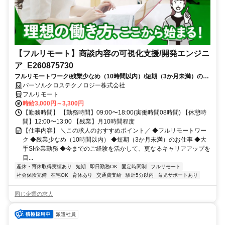
【フルリモート】商談内容の可視化支援/開発エンジニ
ア_E260875730
フルリモートワーク/残業少なめ（10時間以内）/短期（3か月未満）のお
仕事/大手SI企業勤務/今までのご経験を活かして、更なるキャリアアップ
パーソルクロステクノロジー株式会社
を目指せます
フルリモート
時給3,000円～3,300円
【勤務時間】 【勤務時間】09:00〜18:00(実働時間08時間) 【休憩時
間】12:00〜13:00 【残業】月10時間程度
【仕事内容】 ＼この求人のおすすめポイント／ ◆フルリモートワー
ク ◆残業少なめ（10時間以内） ◆短期（3か月未満）のお仕事 ◆大
手SI企業勤務 ◆今までのご経験を活かして、更なるキャリアアップを
目...
産休・育休取得実績あり
短期
即日勤務OK
固定時間制
フルリモート
社会保険完備
在宅OK
育休あり
交通費支給
駅近5分以内
育児サポートあり
同じ企業の求人
派遣社員