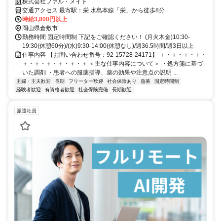
徒歩7分◇
株式会社ファル・メイト
交通アクセス 最寄駅：栄 水島本線「栄」から徒歩8分
時給3,800円以上
岡山県倉敷市
勤務時間 固定時間制 下記をご確認ください！ (月火木金)10:30-
19:30(休憩60分)/(水)9:30-14:00(休憩なし)/週36.5時間/週3日以上
仕事内容 【お問い合わせ番号：92-15728-24171】 ＋・＋・＋・＋・
＋・＋・＋・＋・＋・＋ ＜主な仕事内容について＞ ・処方箋に基づ
いた調剤 ・患者への服薬指導、薬の効果や注意点の説明 ...
主婦・主夫歓迎
長期
フリーター歓迎
社会保険あり
急募
固定時間制
経験者歓迎
有資格者歓迎
社会保険完備
長期歓迎
派遣社員