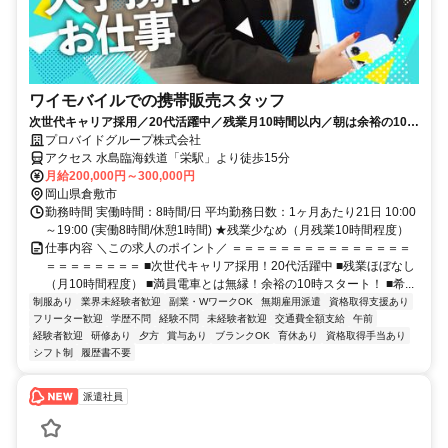
ワイモバイルでの携帯販売スタッフ
次世代キャリア採用／20代活躍中／残業月10時間以内／朝は余裕の10時
スタート
プロバイドグループ株式会社
アクセス 水島臨海鉄道「栄駅」より徒歩15分
月給200,000円～300,000円
岡山県倉敷市
勤務時間 実働時間：8時間/日 平均勤務日数：1ヶ月あたり21日 10:00
～19:00 (実働8時間/休憩1時間) ★残業少なめ（月残業10時間程度）
仕事内容 ＼この求人のポイント／ ＝＝＝＝＝＝＝＝＝＝＝＝＝＝＝
＝＝＝＝＝＝＝＝ ■次世代キャリア採用！20代活躍中 ■残業ほぼなし
（月10時間程度） ■満員電車とは無縁！余裕の10時スタート！ ■希...
制服あり
業界未経験者歓迎
副業・WワークOK
無期雇用派遣
資格取得支援あり
フリーター歓迎
学歴不問
経験不問
未経験者歓迎
交通費全額支給
午前
経験者歓迎
研修あり
夕方
賞与あり
ブランクOK
育休あり
資格取得手当あり
シフト制
履歴書不要
派遣社員