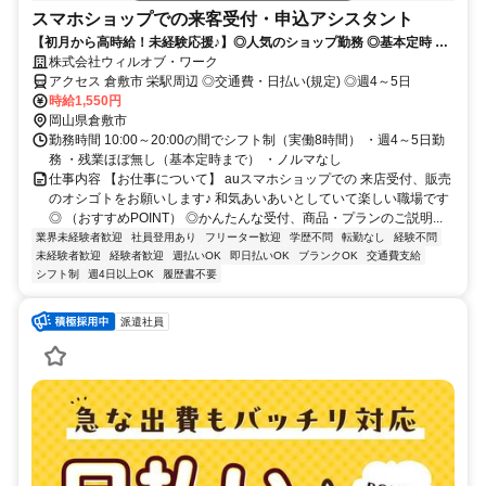
スマホショップでの来客受付・申込アシスタント
【初月から高時給！未経験応援♪】◎人気のショップ勤務 ◎基本定時 ◎
第二新卒・社会人デビュー歓迎♪
株式会社ウィルオブ・ワーク
アクセス 倉敷市 栄駅周辺 ◎交通費・日払い(規定) ◎週4～5日
時給1,550円
岡山県倉敷市
勤務時間 10:00～20:00の間でシフト制（実働8時間） ・週4～5日勤
務 ・残業ほぼ無し（基本定時まで） ・ノルマなし
仕事内容 【お仕事について】 auスマホショップでの 来店受付、販売
のオシゴトをお願いします♪ 和気あいあいとしていて楽しい職場です
◎ （おすすめPOINT） ◎かんたんな受付、商品・プランのご説明...
業界未経験者歓迎
社員登用あり
フリーター歓迎
学歴不問
転勤なし
経験不問
未経験者歓迎
経験者歓迎
週払いOK
即日払いOK
ブランクOK
交通費支給
シフト制
週4日以上OK
履歴書不要
派遣社員