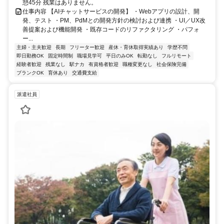
憩45分 残業はありません。
仕事内容 【AIチャットサービスの開発】 ・Webアプリの設計、開
発、テスト ・PM、PdMとの開発方針の検討および連携 ・UI／UX改
善提案および機能開発 ・既存コードのリファクタリング ・パフォ
ー...
主婦・主夫歓迎
長期
フリーター歓迎
産休・育休取得実績あり
学歴不問
即日勤務OK
固定時間制
職場見学可
平日のみOK
転勤なし
フルリモート
経験者歓迎
残業なし
駅ナカ
有資格者歓迎
職種変更なし
社会保険完備
ブランクOK
育休あり
交通費支給
派遣社員