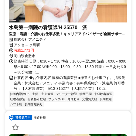
水島第一病院の看護師/H-25570 派
医療・看護・介護のお仕事多数！キャリアアドバイザーが全面サポート
◎
株式会社アメニティ
アクセス 水島駅
時給1,771円
岡山県倉敷市
勤務時間 日勤：8:30～17:30 準夜：16:00～翌1:00 深夜：0:00～9:00
早出8:00～17:00 遅出9:00～18:00、9:30～18:30 残業：一日あたり0
～30分程度（...
仕事内容 ◆お仕事内容 病棟の看護業務 ■派遣のお仕事です。 掲載先
企業：株式会社アメニティ 事業内容：有料職業紹介・派遣業 許可番
号：【人材派遣業】 派13-315277 【人材紹介業】 13-ユ...
扶養内勤務OK
主婦・主夫歓迎
フリーター歓迎
学歴不問
未経験者歓迎
経験者歓迎
有資格者歓迎
ブランクOK
育休あり
交通費支給
長期歓迎
シフト制
長期休暇あり
派遣社員