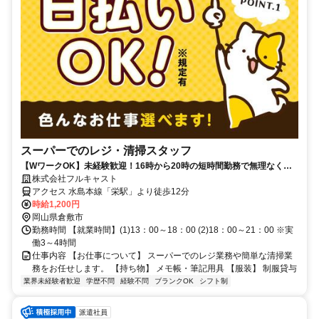
スーパーでのレジ・清掃スタッフ
【WワークOK】未経験歓迎！16時から20時の短時間勤務で無理なく働
ける。倉敷市北畝でアクセスも抜群！
株式会社フルキャスト
アクセス 水島本線「栄駅」より徒歩12分
時給1,200円
岡山県倉敷市
勤務時間 【就業時間】(1)13：00～18：00 (2)18：00～21：00 ※実
働3～4時間
仕事内容 【お仕事について】 スーパーでのレジ業務や簡単な清掃業
務をお任せします。 【持ち物】 メモ帳・筆記用具 【服装】 制服貸与
業界未経験者歓迎
学歴不問
経験不問
ブランクOK
シフト制
派遣社員