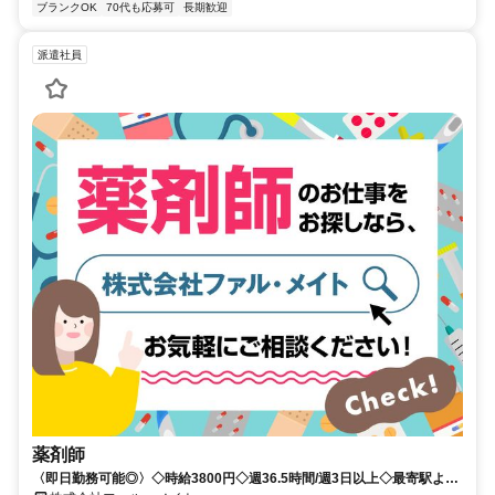
ブランクOK
70代も応募可
長期歓迎
派遣社員
薬剤師
〈即日勤務可能◎〉◇時給3800円◇週36.5時間/週3日以上◇最寄駅より