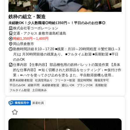
鉄枠の組立・製造
未経験OK！少人数職場◎時給1350円～！平日のみのお仕事◎
株式会社零コーポレーション
交通・アクセス 倉敷市連島町連島
時給1,350円～1,400円
岡山県倉敷市
勤務時間詳細 8:10～17:20 ■残業：月10～20時間程度 ※繁忙期(1～3
月)は 月30時間前後の残業あり。 ■フルタイム歓迎 ■長期歓迎 ■平日
のみOK
仕事内容 【仕事内容】 部品梱包用の鉄枠パレットの製造作業 【具体
的な仕事内容】 ⏩短く切断された鉄部品をセッティング ↓ ⏩仮付け作
業 ↓ ⏩ハケを使ってさび止めを塗る また、半自動溶接機も使用...
業界未経験者歓迎
社員登用あり
フリーター歓迎
固定時間制
職場見学可
平日のみOK
経験不問
未経験者歓迎
週払いOK
ブランクOK
長期歓迎
フルタイム歓迎
土日祝休み
派遣社員