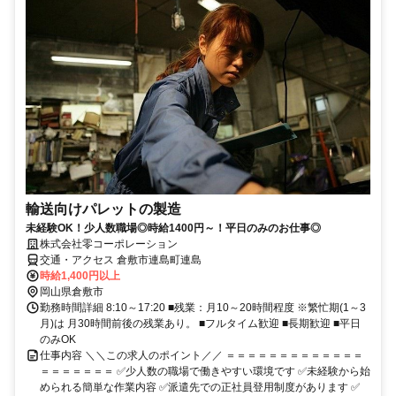
輸送向けパレットの製造
未経験OK！少人数職場◎時給1400円～！平日のみのお仕事◎
株式会社零コーポレーション
交通・アクセス 倉敷市連島町連島
時給1,400円以上
岡山県倉敷市
勤務時間詳細 8:10～17:20 ■残業：月10～20時間程度 ※繁忙期(1～3
月)は 月30時間前後の残業あり。 ■フルタイム歓迎 ■長期歓迎 ■平日
のみOK
仕事内容 ＼＼この求人のポイント／／ ＝＝＝＝＝＝＝＝＝＝＝＝＝
＝＝＝＝＝＝＝ ✅少人数の職場で働きやすい環境です ✅未経験から始
められる簡単な作業内容 ✅派遣先での正社員登用制度があります ✅