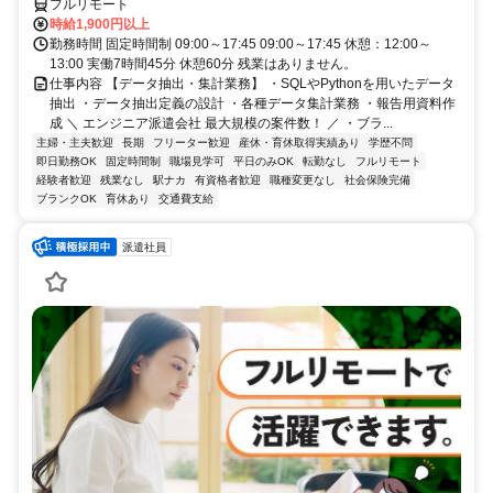
フルリモート
時給1,900円以上
勤務時間 固定時間制 09:00～17:45 09:00～17:45 休憩：12:00～
13:00 実働7時間45分 休憩60分 残業はありません。
仕事内容 【データ抽出・集計業務】 ・SQLやPythonを用いたデータ
抽出 ・データ抽出定義の設計 ・各種データ集計業務 ・報告用資料作
成 ＼ エンジニア派遣会社 最大規模の案件数！ ／ ・ブラ...
主婦・主夫歓迎
長期
フリーター歓迎
産休・育休取得実績あり
学歴不問
即日勤務OK
固定時間制
職場見学可
平日のみOK
転勤なし
フルリモート
経験者歓迎
残業なし
駅ナカ
有資格者歓迎
職種変更なし
社会保険完備
ブランクOK
育休あり
交通費支給
派遣社員