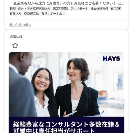
企業所在地から遠方にお住まいの方もお気軽にご応募ください】 セ...
長期
産休・育休取得実績あり
固定時間制
フルリモート
社会保険完備
在宅OK
育休あり
交通費支給
育児サポートあり
同じ企業の求人
派遣社員