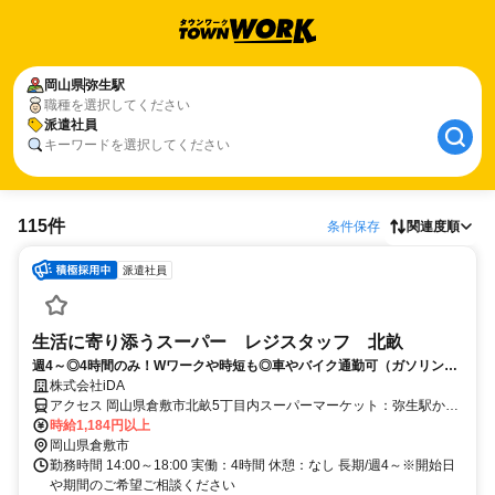
岡山県
弥生駅
職種を選択してください
派遣社員
キーワードを選択してください
115件
条件保存
関連度順
派遣社員
生活に寄り添うスーパー レジスタッフ 北畝
週4～◎4時間のみ！Wワークや時短も◎車やバイク通勤可（ガソリン
代・駐車場有）
株式会社iDA
アクセス 岡山県倉敷市北畝5丁目内スーパーマーケット：弥生駅から
車で約6分 車通勤可
時給1,184円以上
岡山県倉敷市
勤務時間 14:00～18:00 実働：4時間 休憩：なし 長期/週4～※開始日
や期間のご希望ご相談ください