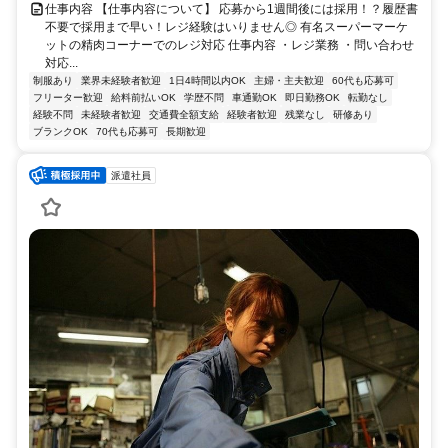
仕事内容 【仕事内容について】 応募から1週間後には採用！？履歴書
不要で採用まで早い！レジ経験はいりません◎ 有名スーパーマーケ
ットの精肉コーナーでのレジ対応 仕事内容 ・レジ業務 ・問い合わせ
対応...
制服あり
業界未経験者歓迎
1日4時間以内OK
主婦・主夫歓迎
60代も応募可
フリーター歓迎
給料前払いOK
学歴不問
車通勤OK
即日勤務OK
転勤なし
経験不問
未経験者歓迎
交通費全額支給
経験者歓迎
残業なし
研修あり
ブランクOK
70代も応募可
長期歓迎
派遣社員