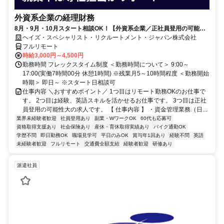
外資系企業の経理財務
8月・9月・10月スタート相談OK！【外資系企業／正社員登用の可能性
大／700万～800万／リモート勤務OK】経理財務
ヘイズ・スペシャリスト・リクルートメント・ジャパン株式会社
フルリモート
時給3,000円～4,500円
勤務時間 フレックスタイム制度 ＜勤務時間について＞ 9:00～
17:00(実働7時間00分 休憩1時間) ※残業月5～10時間程度 ＜勤務開始
時期＞ 即日～ ※スタート日相談可
仕事内容 ＼おすすめポイント／ 1つ目はリモート勤務OKのお仕事で
す。 2つ目は経験、英語スキルを活かせるお仕事です。 3つ目は正社
員登用の可能性大の求人です。 【 仕事内容 】 ・資金管理業務（日...
業界未経験者歓迎
社員登用あり
副業・WワークOK
60代も応募可
資格取得支援あり
社会保険あり
産休・育休取得実績あり
バイク通勤OK
学歴不問
即日勤務OK
職場見学可
平日のみOK
賞与年1回あり
経験不問
英語
未経験者歓迎
フルリモート
交通費全額支給
経験者歓迎
研修あり
派遣社員