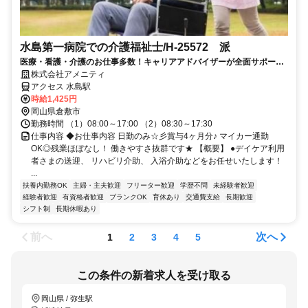
水島第一病院での介護福祉士/H-25572 派
医療・看護・介護のお仕事多数！キャリアアドバイザーが全面サポート
◎
株式会社アメニティ
アクセス 水島駅
時給1,425円
岡山県倉敷市
勤務時間 （1）08:00～17:00 （2）08:30～17:30
仕事内容 ◆お仕事内容 日勤のみ☆彡賞与4ヶ月分♪ マイカー通勤
OK◎残業ほぼなし！ 働きやすさ抜群です★ 【概要】 ●デイケア利用
者さまの送迎、 リハビリ介助、 入浴介助などをお任せいたします！
...
扶養内勤務OK
主婦・主夫歓迎
フリーター歓迎
学歴不問
未経験者歓迎
経験者歓迎
有資格者歓迎
ブランクOK
育休あり
交通費支給
長期歓迎
シフト制
長期休暇あり
前へ
次へ
1
2
3
4
5
この条件の新着求人を受け取る
岡山県 / 弥生駅