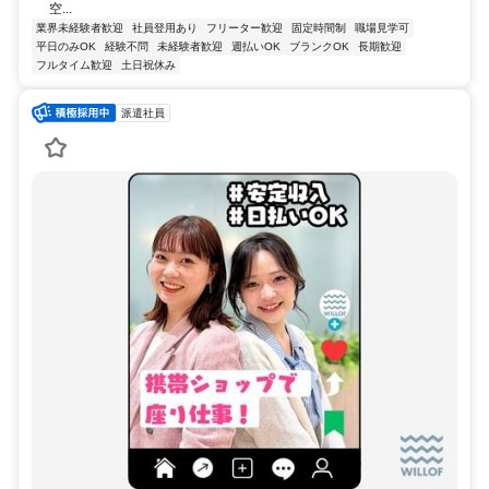
空...
業界未経験者歓迎
社員登用あり
フリーター歓迎
固定時間制
職場見学可
平日のみOK
経験不問
未経験者歓迎
週払いOK
ブランクOK
長期歓迎
フルタイム歓迎
土日祝休み
派遣社員