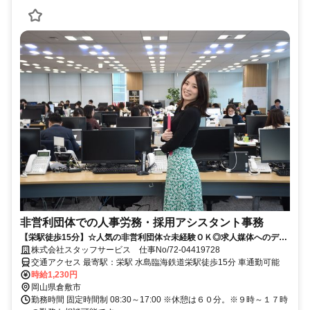
非営利団体での人事労務・採用アシスタント事務
【栄駅徒歩15分】☆人気の非営利団体☆未経験ＯＫ◎求人媒体へのデー
タ入力など！ 直接雇用実績あり！
株式会社スタッフサービス 仕事No/72-04419728
交通アクセス 最寄駅：栄駅 水島臨海鉄道栄駅徒歩15分 車通勤可能
時給1,230円
岡山県倉敷市
勤務時間 固定時間制 08:30～17:00 ※休憩は６０分。※９時～１７時