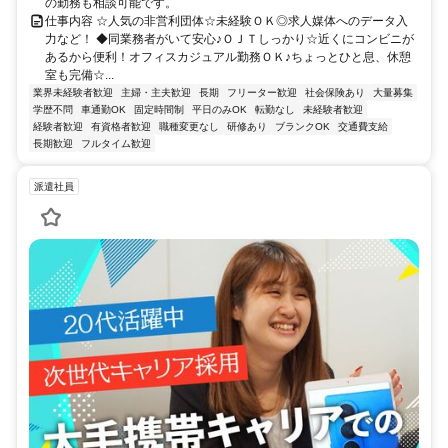
の勤務も相談可能です。
仕事内容 ☆人気の非営利団体☆未経験ＯＫ◎求人媒体へのデータ入
力など！ ◆同業務者がいて安心♪ＯＪＴしっかり☆近くにコンビニが
あるから便利！オフィスカジュアル勤務ＯＫ♪ちょっとひと息、休憩
室も完備☆...
業界未経験者歓迎
主婦・主夫歓迎
長期
フリーター歓迎
社会保険あり
大量募集
学歴不問
車通勤OK
固定時間制
平日のみOK
転勤なし
未経験者歓迎
経験者歓迎
有資格者歓迎
職種変更なし
研修あり
ブランクOK
交通費支給
長期歓迎
フルタイム歓迎
派遣社員