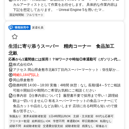
カルアーティストとして作業をお任せします。 具体的な作業内容は
下記を想定しております。 ・Unreal Engine 5を用いたマ...
固定時間制
フルリモート
派遣社員
生活に寄り添うスーパー 精肉コーナー 食品加工
北畝
応募から1週間後には採用！？Wワークや時短◎車通勤可（ガソリン代・
駐車場有）
株式会社iDA
アクセス 岡山県倉敷市北畝5丁目内スーパーマーケット：弥生駅から
車で約6分 車通勤可
時給1,184円以上
岡山県倉敷市
勤務時間 14:00～18:00 実働：4時間 休憩：なし 長期/週4～5でご相談
可能※開始日や期間のご希望お気軽にご相談ください
仕事内容 【仕事内容について】 履歴書不要で採用まで早い！調理経
験は一切いりません◎ 有名スーパーマーケットの食品コーナーにて
食品カットや品出しなどお願いします 店頭に出る時間も短いので接
客が苦手とい...
制服あり
業界未経験者歓迎
1日4時間以内OK
主婦・主夫歓迎
60代も応募可
フリーター歓迎
給料前払いOK
学歴不問
車通勤OK
即日勤務OK
転勤なし
経験不問
未経験者歓迎
交通費全額支給
経験者歓迎
残業なし
研修あり