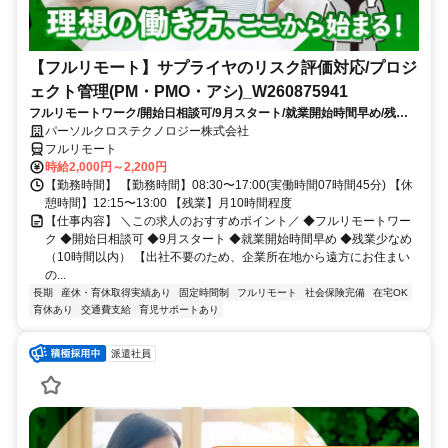
【フルリモート】サプライヤのリスク評価対応/プロジ
ェクト管理(PM・PMO・アシ)_W260875941
フルリモートワーク/開始日相談可/9月スタート/就業開始時間早め/残業
少なめ（10時間以内）
パーソルクロステクノロジー株式会社
フルリモート
時給2,000円～2,200円
【勤務時間】 【勤務時間】08:30〜17:00(実働時間07時間45分) 【休
憩時間】12:15〜13:00 【残業】月10時間程度
【仕事内容】 ＼この求人のおすすめポイント／ ◆フルリモートワー
ク ◆開始日相談可 ◆9月スタート ◆就業開始時間早め ◆残業少なめ
（10時間以内） 【出社不要のため、企業所在地から遠方にお住まい
の...
長期
産休・育休取得実績あり
固定時間制
フルリモート
社会保険完備
在宅OK
育休あり
交通費支給
育児サポートあり
派遣社員