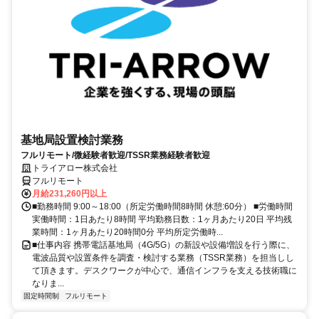
基地局設置検討業務
フルリモート/微経験者歓迎/TSSR業務経験者歓迎
トライアロー株式会社
フルリモート
月給231,260円以上
■勤務時間 9:00～18:00（所定労働時間8時間 休憩:60分） ■労働時間
実働時間：1日あたり8時間 平均勤務日数：1ヶ月あたり20日 平均残
業時間：1ヶ月あたり20時間0分 平均所定労働時...
■仕事内容 携帯電話基地局（4G/5G）の新設や設備増設を行う際に、
電波品質や設置条件を調査・検討する業務（TSSR業務）を担当しし
て頂きます。デスクワークが中心で、通信インフラを支える技術職に
なりま...
固定時間制
フルリモート