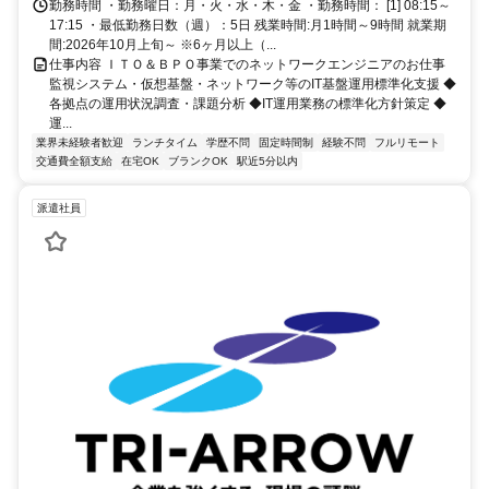
勤務時間 ・勤務曜日：月・火・水・木・金 ・勤務時間： [1] 08:15～
17:15 ・最低勤務日数（週）：5日 残業時間:月1時間～9時間 就業期
間:2026年10月上旬～ ※6ヶ月以上（...
仕事内容 ＩＴＯ＆ＢＰＯ事業でのネットワークエンジニアのお仕事
監視システム・仮想基盤・ネットワーク等のIT基盤運用標準化支援 ◆
各拠点の運用状況調査・課題分析 ◆IT運用業務の標準化方針策定 ◆
運...
業界未経験者歓迎
ランチタイム
学歴不問
固定時間制
経験不問
フルリモート
交通費全額支給
在宅OK
ブランクOK
駅近5分以内
派遣社員