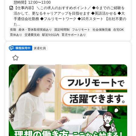
憩時間】12:00〜13:00
【仕事内容】 ＼この求人のおすすめポイント／ ◆今までのご経験を
活かして、更なるキャリアアップを目指せます ◆英語活かせる ◆大
手通信会社勤務 ◆フルリモートワーク ◆10月スタート 【出社不要の
た...
長期
産休・育休取得実績あり
固定時間制
フルリモート
社会保険完備
在宅OK
育休あり
交通費支給
駅近5分以内
育児サポートあり
派遣社員