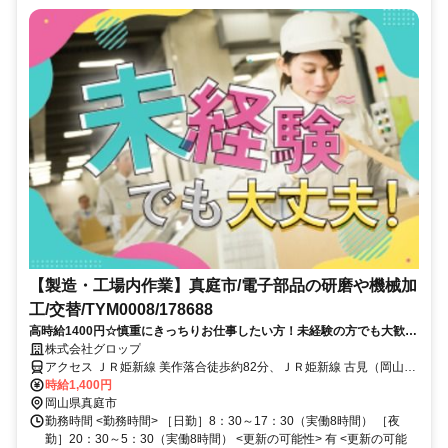
【製造・工場内作業】真庭市/電子部品の研磨や機械加
工/交替/TYM0008/178688
高時給1400円☆慎重にきっちりお仕事したい方！未経験の方でも大歓迎
です♪20～50代活躍中！
株式会社グロップ
アクセス ＪＲ姫新線 美作落合徒歩約82分、ＪＲ姫新線 古見（岡山
県）徒歩約102分 【真庭総合公園】より車で5分
時給1,400円
岡山県真庭市
勤務時間 <勤務時間> ［日勤］8：30～17：30（実働8時間） ［夜
勤］20：30～5：30（実働8時間） <更新の可能性> 有 <更新の可能