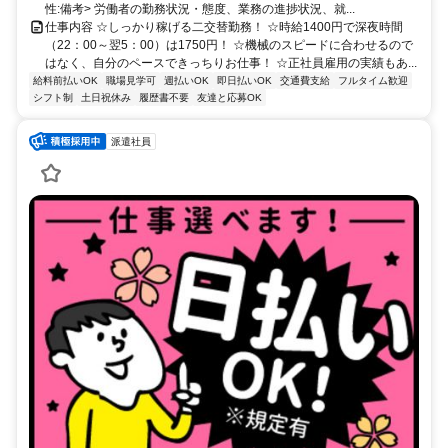
性:備考> 労働者の勤務状況・態度、業務の進捗状況、就...
仕事内容 ☆しっかり稼げる二交替勤務！ ☆時給1400円で深夜時間
（22：00～翌5：00）は1750円！ ☆機械のスピードに合わせるので
はなく、自分のペースできっちりお仕事！ ☆正社員雇用の実績もあ...
給料前払いOK
職場見学可
週払いOK
即日払いOK
交通費支給
フルタイム歓迎
シフト制
土日祝休み
履歴書不要
友達と応募OK
派遣社員