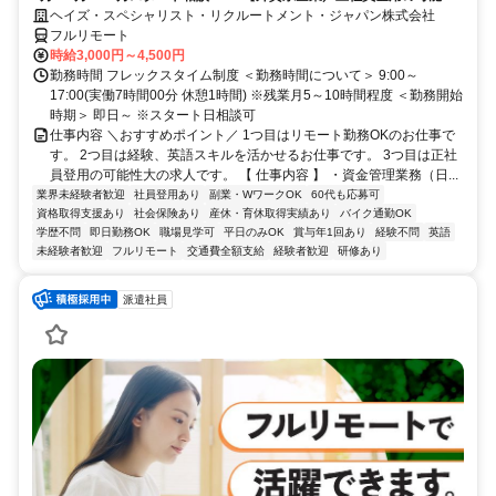
大／700万～800万／リモート勤務OK】経理財務
ヘイズ・スペシャリスト・リクルートメント・ジャパン株式会社
フルリモート
時給3,000円～4,500円
勤務時間 フレックスタイム制度 ＜勤務時間について＞ 9:00～
17:00(実働7時間00分 休憩1時間) ※残業月5～10時間程度 ＜勤務開始
時期＞ 即日～ ※スタート日相談可
仕事内容 ＼おすすめポイント／ 1つ目はリモート勤務OKのお仕事で
す。 2つ目は経験、英語スキルを活かせるお仕事です。 3つ目は正社
員登用の可能性大の求人です。 【 仕事内容 】 ・資金管理業務（日...
業界未経験者歓迎
社員登用あり
副業・WワークOK
60代も応募可
資格取得支援あり
社会保険あり
産休・育休取得実績あり
バイク通勤OK
学歴不問
即日勤務OK
職場見学可
平日のみOK
賞与年1回あり
経験不問
英語
未経験者歓迎
フルリモート
交通費全額支給
経験者歓迎
研修あり
派遣社員