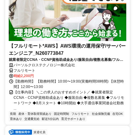
【フルリモート*AWS】AWS環境の運用保守/サーバー
エンジニア_N260773847
就業者限定CCNA・CCNP資格助成金あり/服装自由/複数名募集/フルリ
モートワーク/8月スタート/10時開始/大手通信事業関連会社勤務
パーソルクロステクノロジー株式会社
フルリモート
時給2,200円
【勤務時間】 【勤務時間】10:00〜19:00(実働時間08時間) 【休憩時
間】12:00〜13:00
【仕事内容】 ＼この求人のおすすめポイント／ ◆就業者限定
CCNA・CCNP資格助成金あり ◆服装自由 ◆複数名募集 ◆フルリモ
ートワーク ◆8月スタート ◆10時開始 ◆大手通信事業関連会社勤務
...
長期
産休・育休取得実績あり
固定時間制
フルリモート
社会保険完備
在宅OK
育休あり
交通費支給
駅近5分以内
育児サポートあり
派遣社員