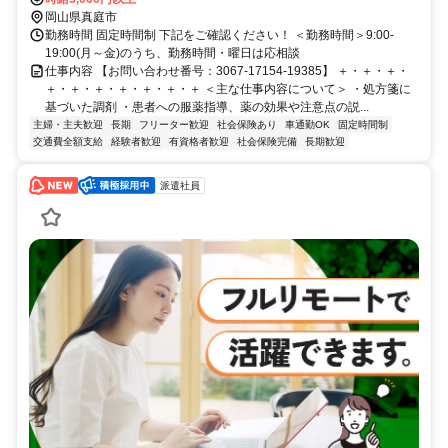
岡山県真庭市
勤務時間 固定時間制 下記をご確認ください！ ＜勤務時間＞9:00-
19:00(月～金)のうち、勤務時間・曜日は応相談
仕事内容 【お問い合わせ番号：3067-17154-19385】 ＋・＋・＋・
＋・＋・＋・＋・＋・＋・＋ ＜主な仕事内容について＞ ・処方箋に
基づいた調剤 ・患者への服薬指導、薬の効果や注意点の説...
主婦・主夫歓迎
長期
フリーター歓迎
社会保険あり
車通勤OK
固定時間制
交通費全額支給
経験者歓迎
有資格者歓迎
社会保険完備
長期歓迎
派遣社員