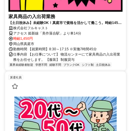
家具商品の入出荷業務
【土日祝休み】未経験OK！真庭市で資格を活かして働こう。時給1450
円の高時給でしっかり稼げるお仕事。
株式会社フルキャスト
アクセス 姫新線「美作落合駅」より車14分
時給1,450円
岡山県真庭市
勤務時間 【就業時間】8:30～17:15 ※実働7時間45分
仕事内容 【お仕事について】 物流センターにて家具商品の入出荷業
務をお任せします。 【服装】 制服貸与
業界未経験者歓迎
学歴不問
経験不問
ブランクOK
シフト制
土日祝休み
派遣社員