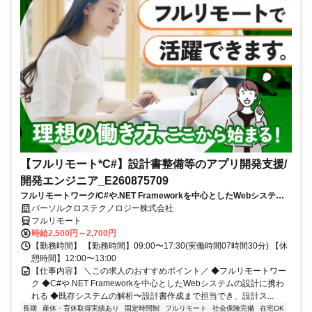
【フルリモート*C#】設計書整備等のアプリ開発支援/
開発エンジニア_E260875709
フルリモートワーク/C#や.NET Frameworkを中心としたWebシステム
の設計に携われる/既存システムの解析〜設計書作成まで担当でき、設計
パーソルクロステクノロジー株式会社
スキルを磨ける
フルリモート
時給2,500円～2,700円
【勤務時間】 【勤務時間】09:00〜17:30(実働時間07時間30分) 【休
憩時間】12:00〜13:00
【仕事内容】 ＼この求人のおすすめポイント／ ◆フルリモートワー
ク ◆C#や.NET Frameworkを中心としたWebシステムの設計に携わ
れる ◆既存システムの解析〜設計書作成まで担当でき、設計ス...
長期
産休・育休取得実績あり
固定時間制
フルリモート
社会保険完備
在宅OK