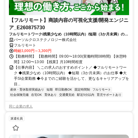
【フルリモート】商談内容の可視化支援/開発エンジニ
ア_E260875730
フルリモートワーク/残業少なめ（10時間以内）/短期（3か月未満）のお
仕事/大手SI企業勤務/今までのご経験を活かして、更なるキャリアアップ
パーソルクロステクノロジー株式会社
を目指せます
フルリモート
時給3,000円～3,300円
【勤務時間】 【勤務時間】09:00〜18:00(実働時間08時間) 【休憩時
間】12:00〜13:00 【残業】月10時間程度
【仕事内容】 ＼この求人のおすすめポイント／ ◆フルリモートワー
ク ◆残業少なめ（10時間以内） ◆短期（3か月未満）のお仕事 ◆大
手SI企業勤務 ◆今までのご経験を活かして、更なるキャリアアップを
目...
産休・育休取得実績あり
短期
即日勤務OK
固定時間制
フルリモート
社会保険完備
在宅OK
育休あり
交通費支給
駅近5分以内
育児サポートあり
同じ企業の求人
派遣社員