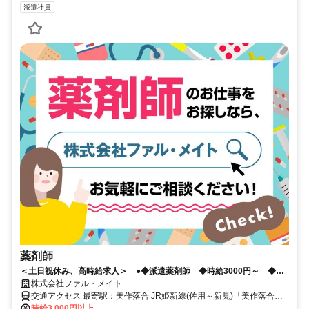
派遣社員
薬剤師
＜土日祝休み、高時給求人＞ ●◆派遣薬剤師 ◆時給3000円～ ◆遠
方の方には住居のご用意も検討可能
株式会社ファル・メイト
交通アクセス 最寄駅：美作落合 JR姫新線(佐用～新見)「美作落合」
から車15分
時給3,000円以上