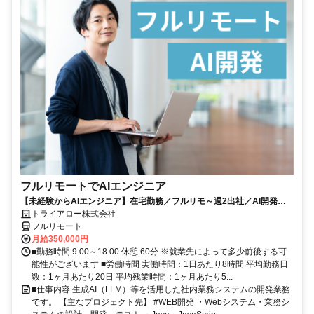
フルリモートでAIエンジニア
【未経験からAIエンジニア】在宅勤務／フルリモ～週2出社／AI開発を
仕事にする
トライアロー株式会社
フルリモート
月給350,000円
■勤務時間 9:00～18:00 休憩 60分 ※就業先によって多少前後する可
能性がございます ■労働時間 実働時間：1日あたり8時間 平均勤務日
数：1ヶ月あたり20日 平均残業時間：1ヶ月あたり5...
■仕事内容 生成AI（LLM）等を活用した社内業務システムの開発業務
です。 【主なプロジェクト先】 #WEB開発 ・Webシステム・業務シ