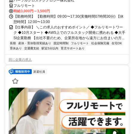
れる/大手SI企業勤務
パーソルクロステクノロジー株式会社
フルリモート
時給3,000円～3,500円
【勤務時間】 【勤務時間】09:00〜17:30(実働時間07時間30分) 【休
憩時間】12:00〜13:00
【仕事内容】 ＼この求人のおすすめポイント／ ◆フルリモートワー
ク ◆10月スタート ◆AWS上でのフルスタック開発に携われる ◆大手
SI企業勤務 【出社不要のため、企業所在地から遠方にお住まいの方...
長期
産休・育休取得実績あり
固定時間制
フルリモート
社会保険完備
在宅OK
育休あり
交通費支給
駅近5分以内
育児サポートあり
同じ企業の求人
派遣社員