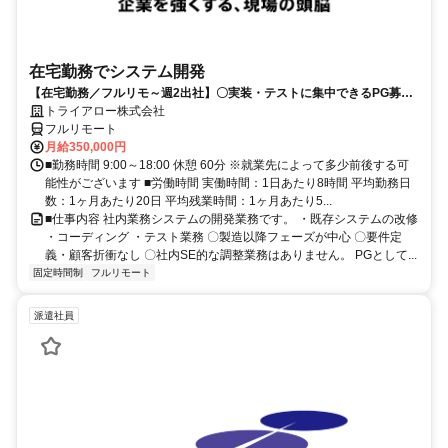
在宅勤務でシステム開発
【在宅勤務／フルリモ～週2出社】〇実装・テストに集中できるPG募集
〇業務用端末貸与あり
トライアロー株式会社
フルリモート
月給350,000円
■勤務時間 9:00～18:00 休憩 60分 ※就業先によって多少前後する可
能性がございます ■労働時間 実働時間：1日あたり8時間 平均勤務日
数：1ヶ月あたり20日 平均残業時間：1ヶ月あたり5...
■仕事内容 社内業務システムの開発業務です。 ・既存システムの改修
・コーディング ・テスト業務 〇製造以降フェーズが中心 〇要件定
義・顧客折衝なし 〇社内SE的な調整業務はありません。 PGとして...
固定時間制
フルリモート
派遣社員