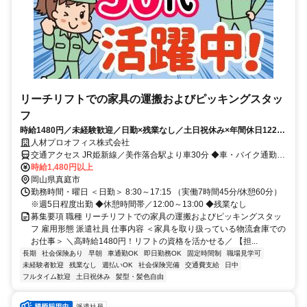
リーチリフトでの家具の運搬およびピッキングスタッ
フ
時給1480円／未経験歓迎／日勤×残業なし／土日祝休み×年間休日122日
／髪色自由／週払いOK
人材プロオフィス株式会社
交通アクセス JR姫新線／美作落合駅より車30分 ◆車・バイク通勤
OK
時給1,480円以上
岡山県真庭市
勤務時間・曜日 ＜日勤＞ 8:30～17:15 （実働7時間45分/休憩60分）
※週5日程度出勤 ◆休憩時間帯／12:00～13:00 ◆残業なし
募集要項 職種 リーチリフトでの家具の運搬およびピッキングスタッ
フ 雇用形態 派遣社員 仕事内容 ＜家具を取り扱っている物流倉庫での
お仕事＞ ＼高時給1480円！リフトの資格を活かせる／ 【担...
長期
社会保険あり
早朝
車通勤OK
即日勤務OK
固定時間制
職場見学可
未経験者歓迎
残業なし
週払いOK
社会保険完備
交通費支給
日中
フルタイム歓迎
土日祝休み
髪型・髪色自由
派遣社員