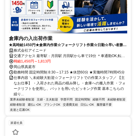
倉庫内の入出荷作業
★高時給1450円★倉庫内作業☆フォークリフト作業☆日勤☆早い者勝ち
☆日払い・週払いOK☆嬉しい土日祝休み
株式会社アイニード
交通アクセス 最寄駅：月田駅 月田駅から車で19分 ＊車通勤OK,転勤
なし,バイク通勤OK
時給1,450円～1,813円
岡山県真庭市
勤務時間 固定時間制 8:30～17:15 ★休憩60分 ★実働時間7時間45分
仕事内容 ＼未経験大歓迎☆フォークリフトでの作業スタッフ／ 【主
なお仕事】 ・入荷された商品の積み降し ・倉庫への搬入作業 ・フォ
ークリフトを使用し、パットを用いたピッキング作業 基本こちらの
繰り...
業界未経験者歓迎
主婦・主夫歓迎
学歴不問
固定時間制
経験不問
未経験者歓迎
経験者歓迎
週払いOK
ブランクOK
交通費支給
日払いOK
履歴書不要
友達と応募OK
派遣社員