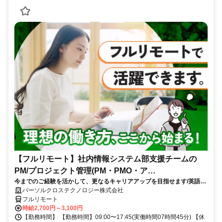
【フルリモート】社内情報システム部支援チームの
PM/プロジェクト管理(PM・PMO・ア
今までのご経験を活かして、更なるキャリアアップを目指せます/英語活
シ)_N260774362
かせる/大手通信会社勤務/フルリモートワーク/10月スタート
パーソルクロステクノロジー株式会社
フルリモート
時給2,700円～3,100円
【勤務時間】 【勤務時間】09:00〜17:45(実働時間07時間45分) 【休