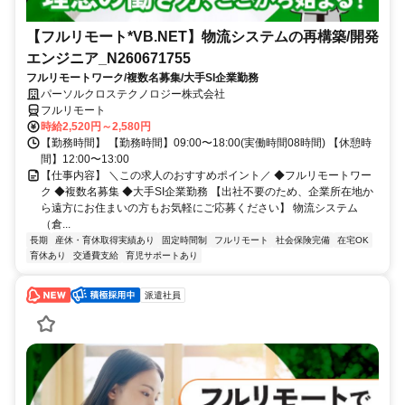
【フルリモート*VB.NET】物流システムの再構築/開発
エンジニア_N260671755
フルリモートワーク/複数名募集/大手SI企業勤務
パーソルクロステクノロジー株式会社
フルリモート
時給2,520円～2,580円
【勤務時間】 【勤務時間】09:00〜18:00(実働時間08時間) 【休憩時
間】12:00〜13:00
【仕事内容】 ＼この求人のおすすめポイント／ ◆フルリモートワー
ク ◆複数名募集 ◆大手SI企業勤務 【出社不要のため、企業所在地か
ら遠方にお住まいの方もお気軽にご応募ください】 物流システム
（倉...
長期
産休・育休取得実績あり
固定時間制
フルリモート
社会保険完備
在宅OK
育休あり
交通費支給
育児サポートあり
派遣社員