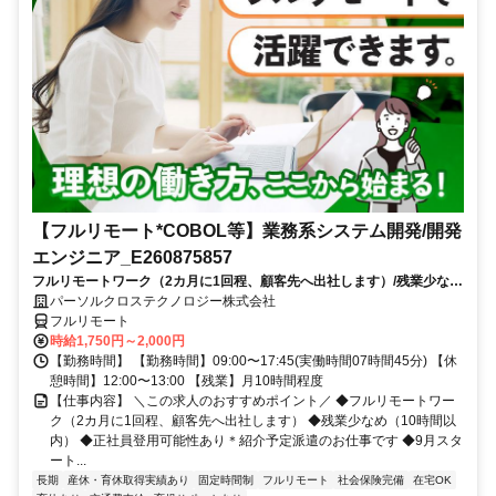
【フルリモート*COBOL等】業務系システム開発/開発
エンジニア_E260875857
フルリモートワーク（2カ月に1回程、顧客先へ出社します）/残業少なめ
（10時間以内）/正社員登用可能性あり＊紹介予定派遣のお仕事です/9月
パーソルクロステクノロジー株式会社
スタート/経験を活かせます
フルリモート
時給1,750円～2,000円
【勤務時間】 【勤務時間】09:00〜17:45(実働時間07時間45分) 【休
憩時間】12:00〜13:00 【残業】月10時間程度
【仕事内容】 ＼この求人のおすすめポイント／ ◆フルリモートワー
ク（2カ月に1回程、顧客先へ出社します） ◆残業少なめ（10時間以
内） ◆正社員登用可能性あり＊紹介予定派遣のお仕事です ◆9月スタ
ート...
長期
産休・育休取得実績あり
固定時間制
フルリモート
社会保険完備
在宅OK