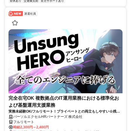
育休あり
交通費支給
育児サポートあり
派遣社員
完全在宅OK 複数拠点のIT運用業務における標準化お
よび基盤運用支援業務
実務未経験OK/フルリモート！プライベートとの両立もしやすい☆残業
ちょっと♪
パーソルエクセルHRパートナーズ 株式会社
フルリモート
時給2,300円～2,400円