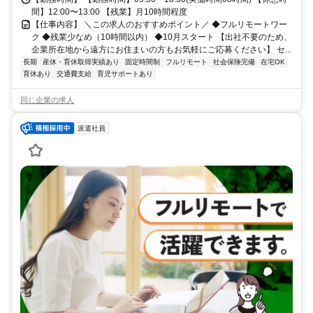
間】12:00〜13:00 【残業】月10時間程度
【仕事内容】 ＼この求人のおすすめポイント／ ◆フルリモートワー
ク ◆残業少なめ（10時間以内） ◆10月スタート 【出社不要のため、
企業所在地から遠方にお住まいの方もお気軽にご応募ください】 セ...
長期
産休・育休取得実績あり
固定時間制
フルリモート
社会保険完備
在宅OK
育休あり
交通費支給
育児サポートあり
同じ企業の求人
派遣社員