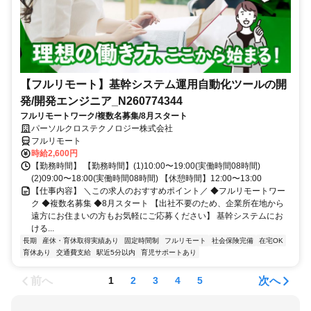
【フルリモート】基幹システム運用自動化ツールの開
発/開発エンジニア_N260774344
フルリモートワーク/複数名募集/8月スタート
パーソルクロステクノロジー株式会社
フルリモート
時給2,600円
【勤務時間】 【勤務時間】(1)10:00〜19:00(実働時間08時間)
(2)09:00〜18:00(実働時間08時間) 【休憩時間】12:00〜13:00
【仕事内容】 ＼この求人のおすすめポイント／ ◆フルリモートワー
ク ◆複数名募集 ◆8月スタート 【出社不要のため、企業所在地から
遠方にお住まいの方もお気軽にご応募ください】 基幹システムにお
ける...
長期
産休・育休取得実績あり
固定時間制
フルリモート
社会保険完備
在宅OK
育休あり
交通費支給
駅近5分以内
育児サポートあり
前へ
次へ
1
2
3
4
5