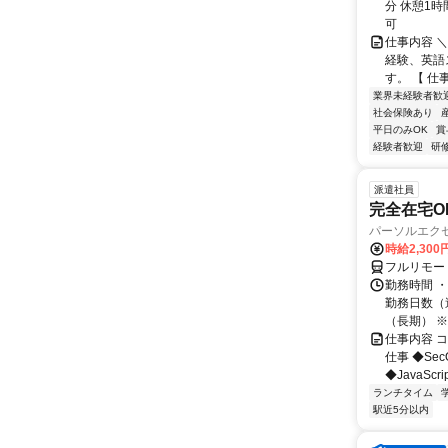
分 休憩1時
可
仕事内容 
経験、英語
す。 【 仕
業界未経験者歓
社会保険あり
平日のみOK
賞
経験者歓迎
研
派遣社員
完全在宅OK
パーソルエクセ
時給2,300
フルリモー
勤務時間 ・
勤務日数（週
（長期） ※契
仕事内容 
仕事 ◆Se
◆JavaScr
ランチタイム
駅近5分以内