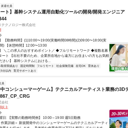
派遣社員
ート】基幹システム運用自動化ツールの開発/開発エンジニア
344
ステクノロジー株式会社
円
ト
【勤務時間】(1)10:00〜19:00(実働時間08時間)(2)09:00〜18:00(実
) 【休憩時間】12:00〜13:00
】 ＼この求人のおすすめポイント／ ◆フルリモートワーク ◆複数名募
スタート 【出社不要のため、企業所在地から遠方にお住まいの方もお気軽
さい】 基幹システムにおける...
休取得実績あり
固定時間制
フルリモート
社会保険完備
在宅OK
育休あり
近5分以内
育児サポートあり
社員
中コンシューマーゲーム】テクニカルアーティスト業務の3D
7867_CP_CRG
式会社
0円以上
ト
日: 【実際の勤務時間例】 10:00～19:00 週5日勤務
 ＜作業詳細＞ 新規開発中のコンシューマーゲームのテクニカルアーティ