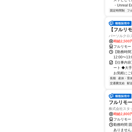
ストとして
・Unreal 
固定時間制
フ
【フルリモー
パーソルクロ
時給2,500
フルリモー
【勤務時間】
12:00〜13:
【仕事内容
ート ◆大
お気軽にご応
長期
産休・育
交通費支給
駅
フルリモート
株式会社スタッ
時給2,80
フルリモー
勤務時間 固定
ありません