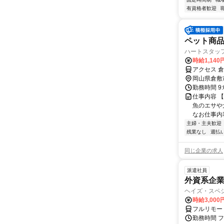
有資格者歓迎
ペット商
ハートスタッ
時給1,14
アクセス 
岡山県倉敷
勤務時間 9:
仕事内容 
魚のエサや
なお仕事内容
主婦・主夫歓迎
残業なし
週払い
同じ企業の求人
派遣社員
外資系企
ヘイズ・スペ
時給3,000
フルリモー
勤務時間 フ