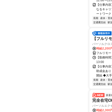
12:00〜13:
【仕事内容
なるキャリ
ートワーク 
長期
産休・育
交通費支給
駅
【フルリモ
パーソルクロ
時給2,200
フルリモー
【勤務時間】
13:00
【仕事内容
助成金あり
開始 ◆大手
長期
産休・育
交通費支給
駅
派遣
完全在宅O
パーソルエクセ
時給2,300