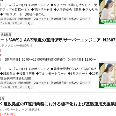
00
】 ＼この求人のおすすめポイント／ ◆今までのご経験を活かして、更
アアップを目指せます ◆英語活かせる ◆大手通信会社勤務 ◆フルリモ
◆10月スタート 【出社不要のた...
休取得実績あり
固定時間制
フルリモート
社会保険完備
在宅OK
育休あり
近5分以内
育児サポートあり
派遣社員
ート*AWS】AWS環境の運用保守/サーバーエンジニア_N26077
ステクノロジー株式会社
円
ト
 【勤務時間】10:00〜19:00(実働時間08時間) 【休憩時間】12:00〜
】 ＼この求人のおすすめポイント／ ◆就業者限定CCNA・CCNP資格
 ◆服装自由 ◆複数名募集 ◆フルリモートワーク ◆8月スタート ◆10時
通信事業関連会社勤務 ...
休取得実績あり
固定時間制
フルリモート
社会保険完備
在宅OK
育休あり
近5分以内
育児サポートあり
社員
K 複数拠点のIT運用業務における標準化および基盤運用支援業
ルHRパートナーズ 株式会社
円～2,400円