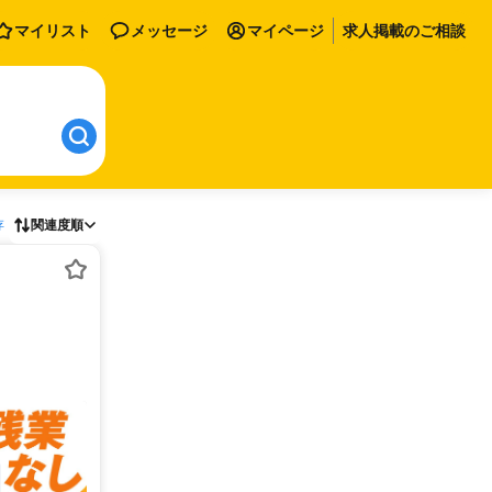
マイリスト
メッセージ
マイページ
求人掲載のご相談
存
関連度順