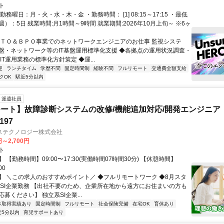
ト
勤務曜日：月・火・水・木・金 ・勤務時間： [1] 08:15～17:15 ・最低
）：5日 残業時間:月1時間～9時間 就業期間:2026年10月上旬～ ※6ヶ
ＩＴＯ＆ＢＰＯ事業でのネットワークエンジニアのお仕事 監視システ
盤・ネットワーク等のIT基盤運用標準化支援 ◆各拠点の運用状況調査・
IT運用業務の標準化方針策定 ◆運...
迎
ランチタイム
学歴不問
固定時間制
経験不問
フルリモート
交通費全額支給
クOK
駅近5分以内
派遣社員
ート】故障診断システムの改修/機能追加対応/開発エンジニア
197
ステクノロジー株式会社
円～2,700円
ト
 【勤務時間】09:00〜17:30(実働時間07時間30分) 【休憩時間】
00
】 ＼この求人のおすすめポイント／ ◆フルリモートワーク ◆8月スタ
手SI企業勤務 【出社不要のため、企業所在地から遠方にお住まいの方も
募ください】 独立系SI企業...
休取得実績あり
固定時間制
フルリモート
社会保険完備
在宅OK
育休あり
近5分以内
育児サポートあり