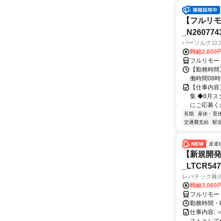
【フルリモ
_N260774
パーソルクロ
時給2,600
フルリモー
【勤務時間】 
働時間08時間
【仕事内容
集 ◆8月
にご応募くだ
長期
産休・育
交通費支給
駅
派遣
【新規開発
_LTCR54
レバテック株
時給3,06
フルリモー
勤務時間・曜
仕事内容: