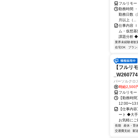
フルリモー
勤務時間 ・
勤務日数（週
月以上（...
仕事内容 
ム・仮想基
課題分析 ◆
業界未経験者歓
在宅OK
ブラン
【フルリモ
_W260774
パーソルクロ
時給2,500
フルリモー
【勤務時間】
12:00〜13:
【仕事内容
ート ◆大
お気軽にご応
長期
産休・育
交通費支給
駅