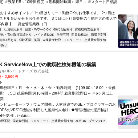
間) ※残業月5～10時間程度 ＜勤務開始時期＞ 即日～ ※スタート日相談
＼おすすめポイント／ 1つ目はリモート勤務OKのお仕事です。 2つ目は
スキルを活かせるお仕事です。 3つ目は正社員登用の可能性大の求人で
事内容 】 ・資金管理業務（日...
迎
社員登用あり
副業・WワークOK
60代も応募可
資格取得支援あり
産休・育休取得実績あり
バイク通勤OK
学歴不問
即日勤務OK
職場見学可
与年1回あり
経験不問
英語
未経験者歓迎
フルリモート
交通費全額支給
修あり
 ServiceNow上での脆弱性検知機能の構築
ルHRパートナーズ 株式会社
円～2,500円
ト
勤務曜日：月・火・水・木・金 ・勤務時間： [1] 09:00～18:00 ・最低
）：5日 残業時間:月10時間～20時間 就業期間:即日～ ※6ヶ月以上
...
コンピューターソフトウェア開発，人材派遣でのSE・プログラマーのお
cOPSのVR/CC機能を利用した脆弱性の検知 ◆管理機能の運用検討
iptを使用したBusi...
学歴不問
固定時間制
フルリモート
交通費全額支給
在宅OK
ブランクOK