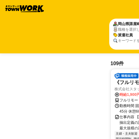
岡山県
茶屋
職種を選択
派遣社員
キーワード
109件
《フルリモ
株式会社スタッ
時給1,90
フルリモー
勤務時間 固定
45分 休憩
仕事内容 【
抽出定義の
最大規模の案
主婦・主夫歓迎
固定時間制
職