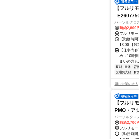
【フルリモ
_E260775
パーソルクロ
時給2,800
フルリモー
【勤務時間】
13:00 
【仕事内容
め（10時
まいの方もお
長期
産休・育
交通費支給
育
同じ企業の求人
【フルリモ
PMO・アシ)
パーソルクロ
時給2,700
フルリモー
【勤務時間】