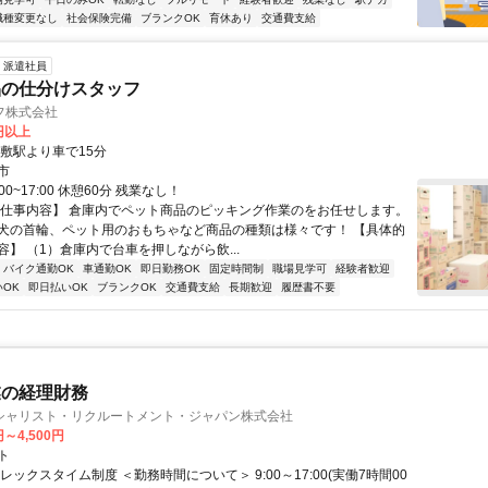
職種変更なし
社会保険完備
ブランクOK
育休あり
交通費支給
派遣社員
品の仕分けスタッフ
フ株式会社
0円以上
倉敷駅より車で15分
市
00~17:00 休憩60分 残業なし！
【仕事内容】 倉庫内でペット商品のピッキング作業のをお任せします。
犬の首輪、ペット用のおもちゃなど商品の種類は様々です！ 【具体的
】 （1）倉庫内で台車を押しながら飲...
バイク通勤OK
車通勤OK
即日勤務OK
固定時間制
職場見学可
経験者歓迎
OK
即日払いOK
ブランクOK
交通費支給
長期歓迎
履歴書不要
業の経理財務
シャリスト・リクルートメント・ジャパン株式会社
円～4,500円
ト
レックスタイム制度 ＜勤務時間について＞ 9:00～17:00(実働7時間00