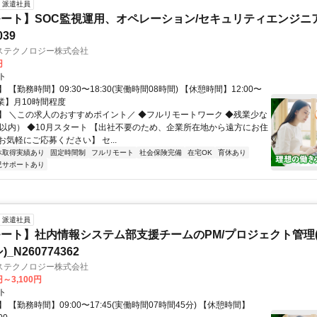
派遣社員
ート】SOC監視運用、オペレーション/セキュリティエンジニ
039
ステクノロジー株式会社
円
ト
 【勤務時間】09:30〜18:30(実働時間08時間) 【休憩時間】12:00〜
【残業】月10時間程度
】 ＼この求人のおすすめポイント／ ◆フルリモートワーク ◆残業少な
間以内） ◆10月スタート 【出社不要のため、企業所在地から遠方にお住
気軽にご応募ください】 セ...
休取得実績あり
固定時間制
フルリモート
社会保険完備
在宅OK
育休あり
児サポートあり
派遣社員
ート】社内情報システム部支援チームのPM/プロジェクト管理(
_N260774362
ステクノロジー株式会社
円～3,100円
ト
 【勤務時間】09:00〜17:45(実働時間07時間45分) 【休憩時間】