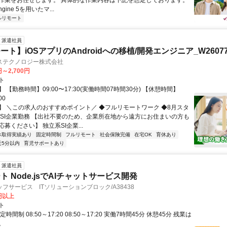
作業をお任せします。 具体的な作業内容は下記を想定しております。
Engine 5を用いたマ...
ルリモート
派遣社員
ト】iOSアプリのAndroidへの移植/開発エンジニア_W26077
ステクノロジー株式会社
円～2,700円
ト
 【勤務時間】09:00〜17:30(実働時間07時間30分) 【休憩時間】
00
】 ＼この求人のおすすめポイント／ ◆フルリモートワーク ◆8月スタ
手SI企業勤務 【出社不要のため、企業所在地から遠方にお住まいの方も
募ください】 独立系SI企業...
休取得実績あり
固定時間制
フルリモート
社会保険完備
在宅OK
育休あり
近5分以内
育児サポートあり
派遣社員
 Node.jsでAIチャットサービス開発
フサービス ITソリューションブロック/A38438
0円以上
ト
時間制 08:50～17:20 08:50～17:20 実働7時間45分 休憩45分 残業は
。