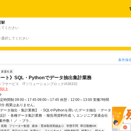
町駅
してください
を選択してください
条件保
派遣社員
ート》SQL・Pythonでデータ抽出集計業務
フサービス ITソリューションブロック/A36332
0円以上
ト
時間制 09:00～17:45 09:00～17:45 休憩：12:00～13:00 実働7時間
60分 残業はありません。
データ抽出・集計業務】 ・SQLやPythonを用いたデータ抽出 ・データ
設計 ・各種データ集計業務 ・報告用資料作成 ＼ エンジニア派遣会社
件数！ ／ ・ブラ...
長期
フリーター歓迎
産休・育休取得実績あり
学歴不問
即日勤務OK
場見学可
平日のみOK
転勤なし
フルリモート
経験者歓迎
残業なし
駅ナカ