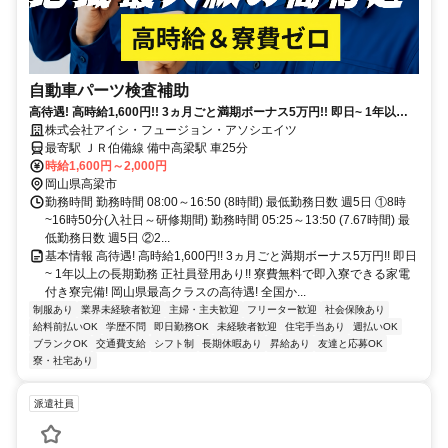
自動車パーツ検査補助
高待遇! 高時給1,600円!! 3ヵ月ごと満期ボーナス5万円!! 即日~ 1年以上
の長期勤務 正社員登用あり!! 寮費無料で即入寮できる家電付き寮完備!
株式会社アイシ・フュージョン・アソシエイツ
最寄駅 ＪＲ伯備線 備中高梁駅 車25分
時給1,600円～2,000円
岡山県高梁市
勤務時間 勤務時間 08:00～16:50 (8時間) 最低勤務日数 週5日 ①8時
~16時50分(入社日～研修期間) 勤務時間 05:25～13:50 (7.67時間) 最
低勤務日数 週5日 ②2...
基本情報 高待遇! 高時給1,600円!! 3ヵ月ごと満期ボーナス5万円!! 即日
~ 1年以上の長期勤務 正社員登用あり!! 寮費無料で即入寮できる家電
付き寮完備! 岡山県最高クラスの高待遇! 全国か...
制服あり
業界未経験者歓迎
主婦・主夫歓迎
フリーター歓迎
社会保険あり
給料前払いOK
学歴不問
即日勤務OK
未経験者歓迎
住宅手当あり
週払いOK
ブランクOK
交通費支給
シフト制
長期休暇あり
昇給あり
友達と応募OK
寮・社宅あり
派遣社員