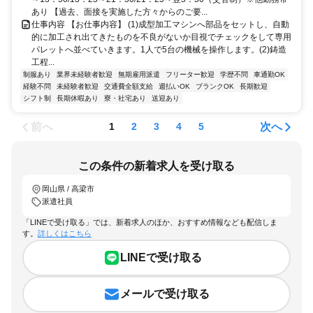
あり 【過去、面接を実施した方々からのご要...
仕事内容 【お仕事内容】 (1)成型加工マシンへ部品をセットし、自動
的に加工され出てきたものを不良がないか目視でチェックをして専用
パレットへ並べていきます。1人で5台の機械を操作します。(2)鋳造
工程...
制服あり
業界未経験者歓迎
無期雇用派遣
フリーター歓迎
学歴不問
車通勤OK
経験不問
未経験者歓迎
交通費全額支給
週払いOK
ブランクOK
長期歓迎
シフト制
長期休暇あり
寮・社宅あり
送迎あり
前へ
次へ
1
2
3
4
5
この条件の新着求人を受け取る
岡山県 / 高梁市
派遣社員
「LINEで受け取る」では、新着求人のほか、おすすめ情報なども配信しま
す。
詳しくはこちら
LINEで受け取る
メールで受け取る