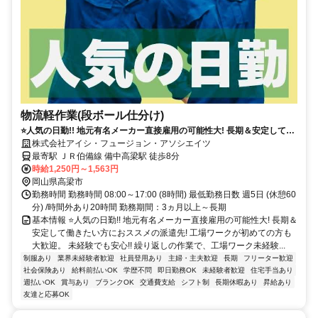
物流軽作業(段ボール仕分け)
⭐人気の日勤!! 地元有名メーカー直接雇用の可能性大! 長期＆安定して働
きたい方におススメの派遣先! 工場ワークが初めての方も大歓迎。
株式会社アイシ・フュージョン・アソシエイツ
最寄駅 ＪＲ伯備線 備中高梁駅 徒歩8分
時給1,250円～1,563円
岡山県高梁市
勤務時間 勤務時間 08:00～17:00 (8時間) 最低勤務日数 週5日 (休憩60
分) /時間外あり20時間 勤務期間：3ヵ月以上～長期
基本情報 ⭐人気の日勤!! 地元有名メーカー直接雇用の可能性大! 長期＆
安定して働きたい方におススメの派遣先! 工場ワークが初めての方も
大歓迎。 未経験でも安心!! 繰り返しの作業で、工場ワーク未経験...
制服あり
業界未経験者歓迎
社員登用あり
主婦・主夫歓迎
長期
フリーター歓迎
社会保険あり
給料前払いOK
学歴不問
即日勤務OK
未経験者歓迎
住宅手当あり
週払いOK
賞与あり
ブランクOK
交通費支給
シフト制
長期休暇あり
昇給あり
友達と応募OK