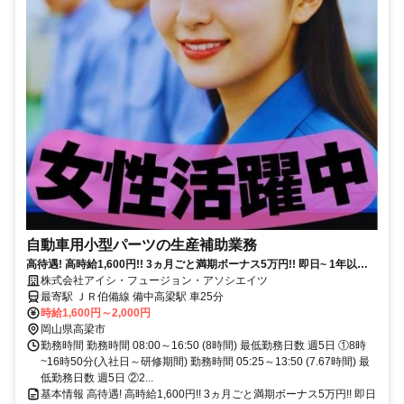
自動車用小型パーツの生産補助業務
高待遇! 高時給1,600円!! 3ヵ月ごと満期ボーナス5万円!! 即日~ 1年以上
の長期勤務 正社員登用あり!! 寮費無料で即入寮できる家電付き寮完備!
株式会社アイシ・フュージョン・アソシエイツ
最寄駅 ＪＲ伯備線 備中高梁駅 車25分
時給1,600円～2,000円
岡山県高梁市
勤務時間 勤務時間 08:00～16:50 (8時間) 最低勤務日数 週5日 ①8時
~16時50分(入社日～研修期間) 勤務時間 05:25～13:50 (7.67時間) 最
低勤務日数 週5日 ②2...
基本情報 高待遇! 高時給1,600円!! 3ヵ月ごと満期ボーナス5万円!! 即日