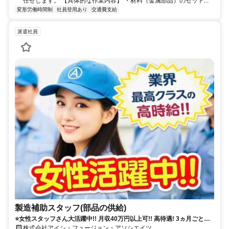
任せします。 【具体的な作業内容】 ・材料（金属部品）のセット...
変形労働時間制
社員登用あり
交通費支給
派遣社員
製造補助スタッフ(部品の供給)
⭐女性スタッフさん大活躍中!! 月収40万円以上可!! 高待遇! 3ヵ月ごと満
期ボーナスあり!! 即日~ 1年以上の長期勤務 正社員登用あり!! 寮費無料で
株式会社アイシ・フュージョン・アソシエイツ