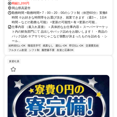
時給1,200円
岡山県高梁市
勤務時間 <勤務時間> 7：00～20：00のシフト制（休憩60分）実働8
時間 ※お好きな時間帯をお選び頂き、就業できます （週3～、1日4
時間～などの勤務も可能） <更新の可能性> 有 <更新の可能...
仕事内容 （雇入れ直後） ＜具体的なお仕事内容＞ スーパーマーケッ
ト内の鮮魚部門にて 品出しやパック詰めをお願いします！ ・商品の
パック詰め ※アサリやじゃこなど個数が決まったものを詰める ・シ
ール...
給料前払いOK
職場見学可
残業なし
週払いOK
即日払いOK
交通費支給
フルタイム歓迎
シフト制
履歴書不要
友達と応募OK
派遣社員