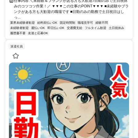
仕事内容 ＼未経験＆ブランクがある方も大歓迎♪日勤のみで土日祝休
みのコツコツ作業！／ ▼▼▼この仕事のPOINT▼▼▼ ■未経験やブラ
ンクがある方も大歓迎の職場です ■日勤のみの勤務で土日祝日はし
っ...
業界未経験者歓迎
給料前払いOK
固定時間制
職場見学可
経験不問
未経験者歓迎
週払いOK
即日払いOK
交通費支給
フルタイム歓迎
土日祝休み
履歴書不要
友達と応募OK
派遣社員