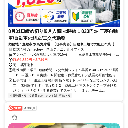
8月31日締め切り!9月入職!≪時給:1,820円≫ 三菱自動
車/自動車の組立/二交代勤務
勤務地：倉敷市 水島海岸通│【仕事内容】自動車工場での組立作業【特
徴】独り暮らししたい方は寮完備・長期安定雇用
株式会社J's Factory 岡山テクニカルオフィス
アクセス: ・JR倉敷駅より車で15分 ・三菱自工前駅徒歩5分 ・
JR総社駅より車で35分 ・JR児島駅より車で25分 ・JR北長瀬駅
時給1,820円～2,730円
岡山県高梁市
より車で40分 ・JR鴨方駅より車で37分
勤務時間・曜日: 勤務時間：2交代制シフト * 早番 6:30～15:30 * 遅番
18:15～翌3:15 ※実働20時間程度（休憩含む）／残業の可能性あり
仕事内容: 1：組立工程 軽い部品を電子ドライバーなどでカンタン組
立！ 未経験でもすぐ慣れる！ 2：塗装工程 マスキングテープを貼る
だけ ＋ バリ取り（削る作業）でスッキリ！ ３：ボデー工...
社員登用あり
交通費支給
シフト制
昇給あり
派遣社員