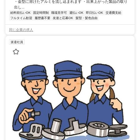
・金型に溶けたアルミを流し込まれます ・出来上がった製品の取り
出し...
給料前払いOK
固定時間制
職場見学可
週払いOK
即日払いOK
交通費支給
フルタイム歓迎
履歴書不要
友達と応募OK
髪型・髪色自由
同じ企業の求人
派遣社員