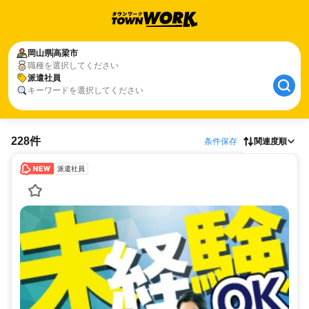
岡山県
高梁市
職種を選択してください
派遣社員
キーワードを選択してください
228件
条件保存
関連度順
派遣社員