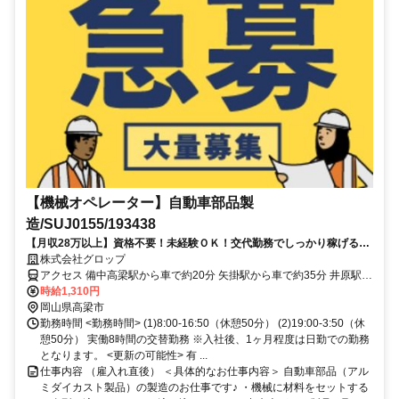
【機械オペレーター】自動車部品製
造/SUJ0155/193438
【月収28万以上】資格不要！未経験ＯＫ！交代勤務でしっかり稼げる！
土日休み◎車通勤OK
株式会社グロップ
アクセス 備中高梁駅から車で約20分 矢掛駅から車で約35分 井原駅か
ら車で約35分
時給1,310円
岡山県高梁市
勤務時間 <勤務時間> (1)8:00-16:50（休憩50分） (2)19:00-3:50（休
憩50分） 実働8時間の交替勤務 ※入社後、1ヶ月程度は日勤での勤務
となります。 <更新の可能性> 有 ...
仕事内容 （雇入れ直後） ＜具体的なお仕事内容＞ 自動車部品（アル
ミダイカスト製品）の製造のお仕事です♪ ・機械に材料をセットする