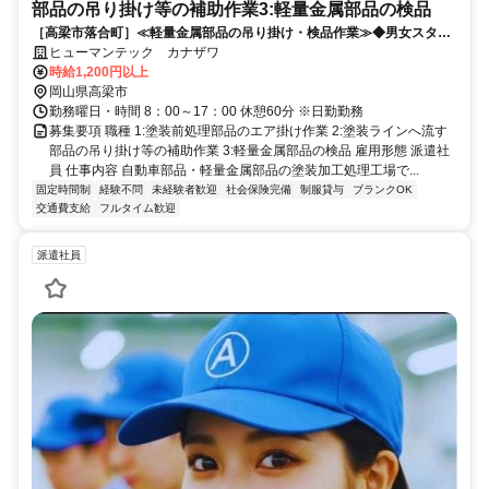
部品の吊り掛け等の補助作業3:軽量金属部品の検品
［高梁市落合町］≪軽量金属部品の吊り掛け・検品作業≫◆男女スタッ
フ活躍中！◆時給1200円◆土日休み
ヒューマンテック カナザワ
時給1,200円以上
岡山県高梁市
勤務曜日・時間 8：00～17：00 休憩60分 ※日勤勤務
募集要項 職種 1:塗装前処理部品のエア掛け作業 2:塗装ラインへ流す
部品の吊り掛け等の補助作業 3:軽量金属部品の検品 雇用形態 派遣社
員 仕事内容 自動車部品・軽量金属部品の塗装加工処理工場で...
固定時間制
経験不問
未経験者歓迎
社会保険完備
制服貸与
ブランクOK
交通費支給
フルタイム歓迎
派遣社員