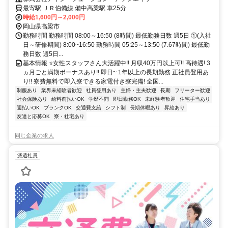
即入寮できる家電付き寮完備!
最寄駅 ＪＲ伯備線 備中高梁駅 車25分
時給1,600円～2,000円
岡山県高梁市
勤務時間 勤務時間 08:00～16:50 (8時間) 最低勤務日数 週5日 ①(入社
日～研修期間) 8:00~16:50 勤務時間 05:25～13:50 (7.67時間) 最低勤
務日数 週5日...
基本情報 ⭐女性スタッフさん大活躍中!! 月収40万円以上可!! 高待遇! 3
ヵ月ごと満期ボーナスあり!! 即日~ 1年以上の長期勤務 正社員登用あ
り!! 寮費無料で即入寮できる家電付き寮完備! 全国...
制服あり
業界未経験者歓迎
社員登用あり
主婦・主夫歓迎
長期
フリーター歓迎
社会保険あり
給料前払いOK
学歴不問
即日勤務OK
未経験者歓迎
住宅手当あり
週払いOK
ブランクOK
交通費支給
シフト制
長期休暇あり
昇給あり
友達と応募OK
寮・社宅あり
同じ企業の求人
派遣社員