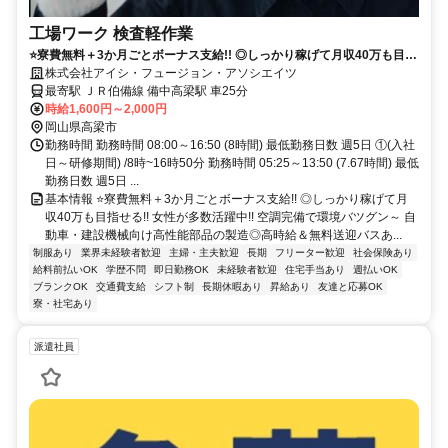
工場ワーク 検査軽作業
⭐寮費無料＋3か月ごとボーナス支給!! ◎しっかり稼げて月収40万も目指
せる!! 女性が多数活躍中!! 空調完備で環境バツグン～
株式会社アイシ・フュージョン・アソシエイツ
最寄駅 ＪＲ伯備線 備中高梁駅 車25分
時給1,600円～2,000円
岡山県高梁市
勤務時間 勤務時間 08:00～16:50 (8時間) 最低勤務日数 週5日 ①(入社
日～研修期間) /8時~16時50分 勤務時間 05:25～13:50 (7.67時間) 最低
勤務日数 週5日 ...
基本情報 ⭐寮費無料＋3か月ごとボーナス支給!! ◎しっかり稼げて月
収40万も目指せる!! 女性が多数活躍中!! 空調完備で環境バツグン～ 自
動車・建設機械向け高性能部品の製造◎高時給＆無料送迎バスあ...
制服あり
業界未経験者歓迎
主婦・主夫歓迎
長期
フリーター歓迎
社会保険あり
給料前払いOK
学歴不問
即日勤務OK
未経験者歓迎
住宅手当あり
週払いOK
ブランクOK
交通費支給
シフト制
長期休暇あり
昇給あり
友達と応募OK
寮・社宅あり
派遣社員