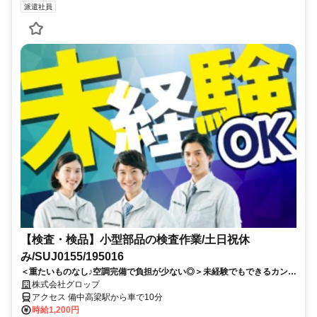
派遣社員
【検査・検品】小型部品の検査作業/土日祝休
み/SUJ0155/195016
＜重たいものなし♪空調完備で負担が少ない◎＞未経験でもできるカンタ
ン検査☆土日祝休み・無料駐車場あり
株式会社グロップ
アクセス 備中高梁駅から車で10分
時給1,200円