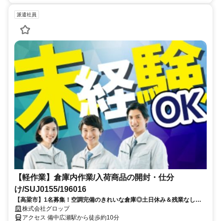
派遣社員
【軽作業】倉庫内作業/入荷商品の開封・仕分
け/SUJ0155/196016
【高梁市】1名募集！空調完備のきれいな倉庫◎土日休み＆残業なし◎
駅から徒歩圏内♪
株式会社グロップ
アクセス 備中広瀬駅から徒歩約10分