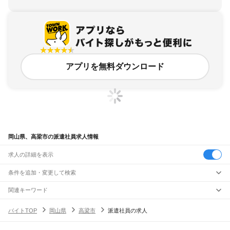
アプリを無料ダウンロード
岡山県、高梁市の派遣社員求人情報
求人の詳細を表示
条件を追加・変更して検索
市区町村を追加・変更
関連キーワード
岡山県 高梁市 派遣
岡山県 高梁市 介護職
岡山県 高梁市バイト
岡山県
駅を追加・変更
バイトTOP
岡山県
高梁市
派遣社員の求人
岡山県 派遣社員 派遣
岡山県 高梁市 夜勤
岡山県
すべて
岡山市
すべて
職種を追加・変更
JR山陽本線(姫路～岡山)
北区
中区
東区
南区