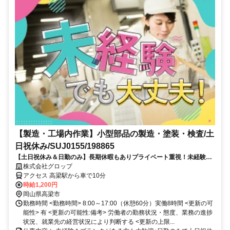
【製造・工場内作業】小型部品の製造・塗装・検査/土
日祝休み/SUJ0155/198865
【土日祝休み＆日勤のみ】長期休暇もありプライベート重視！未経験か
らコツコツ作業で安定しませんか♪
株式会社グロップ
アクセス 高梁駅から車で10分
時給1,200円
岡山県高梁市
勤務時間 <勤務時間> 8:00～17:00（休憩60分）実働8時間 <更新の可
能性> 有 <更新の可能性:備考> 労働者の勤務状況・態度、業務の進捗
状況、就業先の経営状況により判断する <更新の上限...