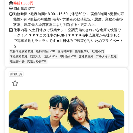
時給1,300円
岡山県高梁市
勤務時間 <勤務時間> 8:00～16:50（休憩50分） 実働8時間 <更新の可
能性> 有 <更新の可能性:備考> 労働者の勤務状況・態度、業務の進捗
状況、就業先の経営状況により判断する <更新の上...
仕事内容 ＼土日休みで残業ナシ！空調完備のきれいな倉庫で快適ワ
ーク！／ ▼▼▼この仕事のPOINT▼▼▼ ■備中広瀬駅から徒歩10分
で電車通勤もラクラクです ■土日休みで残業がないためプライベート
を...
業界未経験者歓迎
給料前払いOK
固定時間制
職場見学可
経験不問
未経験者歓迎
残業なし
週払いOK
即日払いOK
交通費支給
フルタイム歓迎
履歴書不要
友達と応募OK
派遣社員