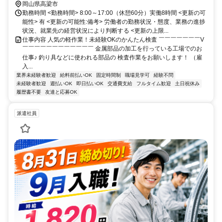
岡山県高梁市
勤務時間 <勤務時間> 8:00～17:00（休憩60分）実働8時間 <更新の可
能性> 有 <更新の可能性:備考> 労働者の勤務状況・態度、業務の進捗
状況、就業先の経営状況により判断する <更新の上限...
仕事内容 人気の軽作業！未経験OKのかんたん検査 ￣￣￣￣￣￣￣V
￣￣￣￣￣￣￣￣￣￣￣￣ 金属部品の加工を行っている工場でのお
仕事♪ 釣り具などに使われる部品の 検査作業をお願いします！ （雇
入...
業界未経験者歓迎
給料前払いOK
固定時間制
職場見学可
経験不問
未経験者歓迎
週払いOK
即日払いOK
交通費支給
フルタイム歓迎
土日祝休み
履歴書不要
友達と応募OK
派遣社員