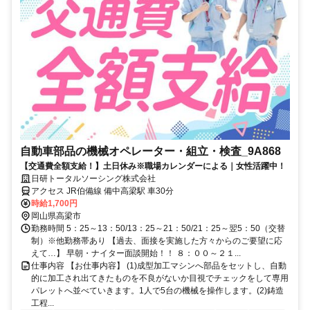
自動車部品の機械オペレーター・組立・検査_9A868
【交通費全額支給！】土日休み※職場カレンダーによる｜女性活躍中！
日研トータルソーシング株式会社
アクセス JR伯備線 備中高梁駅 車30分
時給1,700円
岡山県高梁市
勤務時間 5：25～13：50/13：25～21：50/21：25～翌5：50（交替
制）※他勤務帯あり 【過去、面接を実施した方々からのご要望に応
えて…】 早朝・ナイター面談開始！！ ８：００～２１...
仕事内容 【お仕事内容】 (1)成型加工マシンへ部品をセットし、自動
的に加工され出てきたものを不良がないか目視でチェックをして専用
パレットへ並べていきます。1人で5台の機械を操作します。(2)鋳造
工程...