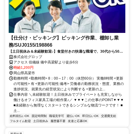
【仕分け・ピッキング】ピッキング作業、棚卸し業
務/SUJ0155/198866
【土日祝休み＆未経験歓迎♪】食堂付きの快適な職場で、30代から50代
と一緒に無理なく働きませんか！
株式会社グロップ
アクセス 伯備線 備中高梁駅より徒歩6分
時給1,200円
岡山県高梁市
勤務時間 <勤務時間> 8：00～17：00（休憩60分） 実働8時間 <更新
の可能性> 有 <更新の可能性:備考> 労働者の勤務状況・態度、業務の
進捗状況、就業先の経営状況により判断する <更新の上...
仕事内容 ＼未経験歓迎！土日祝休みでプライベートも充実しながら
働けるオフィス家具工場の軽作業♪／ ▼▼▼この仕事のPOINT▼▼▼
■未経験から無理なくスタートできるシンプルな物流ワークです！ ■
土...
給料前払いOK
固定時間制
職場見学可
週払いOK
即日払いOK
交通費支給
フルタイム歓迎
土日祝休み
履歴書不要
友達と応募OK
派遣社員