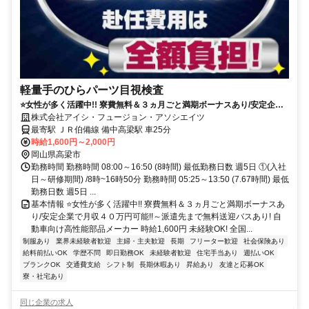
軽量手のひらパーツ目視検査
⭐女性が多く活躍中!! 寮費無料＆３ヵ月ごと満期ボーナスあり/安定企業
で月収４０万円可能!!～派遣先まで無料送迎バスあり!
株式会社アイシ・フュージョン・アソシエイツ
最寄駅 ＪＲ伯備線 備中高梁駅 車25分
時給1,600円～2,000円
岡山県高梁市
勤務時間 勤務時間 08:00～16:50 (8時間) 最低勤務日数 週5日 ①(入社
日～研修期間) /8時~16時50分 勤務時間 05:25～13:50 (7.67時間) 最低
勤務日数 週5日 ...
基本情報 ⭐女性が多く活躍中!! 寮費無料＆３ヵ月ごと満期ボーナスあ
り/安定企業で月収４０万円可能!!～派遣先まで無料送迎バスあり! 自
動車向け高性能部品メーカー 時給1,600円 未経験OK! 全国...
制服あり
業界未経験者歓迎
主婦・主夫歓迎
長期
フリーター歓迎
社会保険あり
給料前払いOK
学歴不問
即日勤務OK
未経験者歓迎
住宅手当あり
週払いOK
ブランクOK
交通費支給
シフト制
長期休暇あり
昇給あり
友達と応募OK
寮・社宅あり
同じ企業の求人