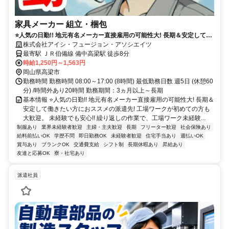
家具メーカー 組立・梱包
⭐人気の日勤!! 地元有名メーカー直接雇用の可能性大! 長期＆安定して働
きたい方におススメの派遣先! 工場ワークが初めての方も大歓迎。
株式会社アイシ・フュージョン・アソシエイツ
最寄駅 ＪＲ伯備線 備中高梁駅 徒歩8分
時給1,250円～1,563円
岡山県高梁市
勤務時間 勤務時間 08:00～17:00 (8時間) 最低勤務日数 週5日 (休憩60
分) /時間外あり20時間 勤務期間：3ヵ月以上～長期
基本情報 ⭐人気の日勤!! 地元有名メーカー直接雇用の可能性大! 長期＆
安定して働きたい方におススメの派遣先! 工場ワークが初めての方も
大歓迎。 未経験でも安心!! 繰り返しの作業で、工場ワーク未経験...
制服あり
業界未経験者歓迎
主婦・主夫歓迎
長期
フリーター歓迎
社会保険あり
給料前払いOK
学歴不問
即日勤務OK
未経験者歓迎
住宅手当あり
週払いOK
賞与あり
ブランクOK
交通費支給
シフト制
長期休暇あり
昇給あり
友達と応募OK
寮・社宅あり
派遣社員