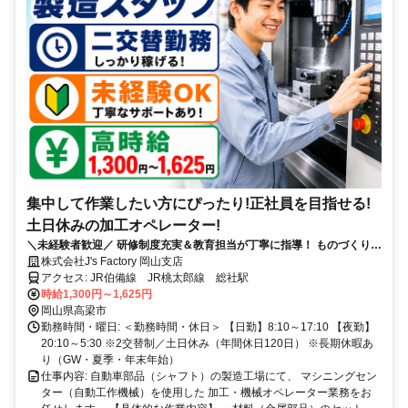
集中して作業したい方にぴったり!正社員を目指せる!
土日休みの加工オペレーター!
＼未経験者歓迎／ 研修制度充実＆教育担当が丁寧に指導！ ものづくりが
好きな方、手に職をつけたい方にピッタリです。
株式会社J's Factory 岡山支店
アクセス: JR伯備線 JR桃太郎線 総社駅
時給1,300円～1,625円
岡山県高梁市
勤務時間・曜日: ＜勤務時間・休日＞ 【日勤】8:10～17:10 【夜勤】
20:10～5:30 ※2交替制／土日休み（年間休日120日） ※長期休暇あ
り（GW・夏季・年末年始）
仕事内容: 自動車部品（シャフト）の製造工場にて、 マシニングセン
ター（自動工作機械）を使用した 加工・機械オペレーター業務をお