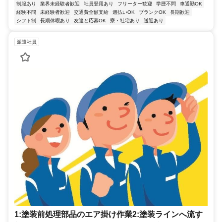
制服あり
業界未経験者歓迎
社員登用あり
フリーター歓迎
学歴不問
車通勤OK
経験不問
未経験者歓迎
交通費全額支給
週払いOK
ブランクOK
長期歓迎
シフト制
長期休暇あり
友達と応募OK
寮・社宅あり
送迎あり
派遣社員
1:塗装前処理部品のエア掛け作業2:塗装ラインへ流す