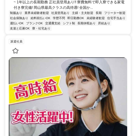
~ 1年以上の長期勤務 正社員登用あり!! 寮費無料で即入寮できる家電
付き寮完備! 岡山県最高クラスの高待遇! 全国か...
制服あり
業界未経験者歓迎
社員登用あり
主婦・主夫歓迎
長期
フリーター歓迎
社会保険あり
給料前払いOK
学歴不問
即日勤務OK
未経験者歓迎
住宅手当あり
週払いOK
ブランクOK
交通費支給
シフト制
長期休暇あり
昇給あり
友達と応募OK
寮・社宅あり
派遣社員