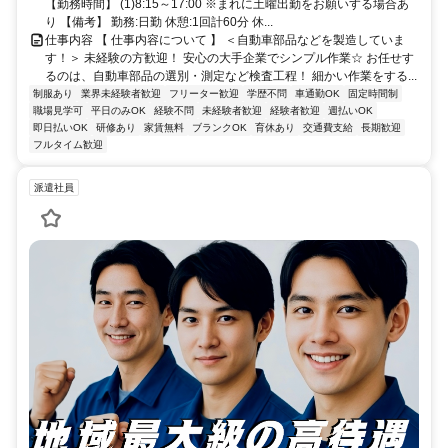
【勤務時間】 (1)8:15～17:00 ※まれに土曜出勤をお願いする場合あ
り 【備考】 勤務:日勤 休憩:1回計60分 休...
仕事内容 【 仕事内容について 】 ＜自動車部品などを製造していま
す！＞ 未経験の方歓迎！ 安心の大手企業でシンプル作業☆ お任せす
るのは、自動車部品の選別・測定など検査工程！ 細かい作業をする...
制服あり
業界未経験者歓迎
フリーター歓迎
学歴不問
車通勤OK
固定時間制
職場見学可
平日のみOK
経験不問
未経験者歓迎
経験者歓迎
週払いOK
即日払いOK
研修あり
家賃無料
ブランクOK
育休あり
交通費支給
長期歓迎
フルタイム歓迎
派遣社員