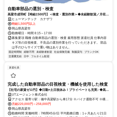
自動車部品の選別・検査
高梁市成羽町【時給1500円】＜検査・選別作業＞◆未経験歓迎／月収例
⇒24万円／年3回の特別手当有
ヒューマンテック カナザワ
時給1,500円以上
岡山県高梁市
勤務曜日・時間 8:15～17:00
募集要項 職種 自動車部品の選別・検査 雇用形態 派遣社員 仕事内容
キズ等の目視検査、不良品の選別作業を行っていただきます。 部品
は手のひらサイズで重い物はありません。
固定時間制
経験不問
未経験者歓迎
社会保険完備
制服貸与
ブランクOK
交通費支給
日中
フルタイム歓迎
派遣社員
完成した自動車部品の目視検査・機械を使用した検査
【社宅の家賃ゼロ円】◆日勤×土日祝休み！プライベートも充実♪ ◆高収
入☆月収25万円可！未経験でも稼げます☆ ◆大手メーカーでのお仕事！
UTエージェント株式会社
食堂・売店などの設備も充実◎ ◆マイカー通勤OK！通いやすい職場で
アクセス 最寄り駅：備中高梁駅から車17分 ※バイク通勤不可 ※構内
す！
の無料駐車場利用OK
月給220,000円～258,000円
岡山県高梁市
勤務時間 実働時間：7時間45分/日 平均勤務日数：1ヶ月あたり21日