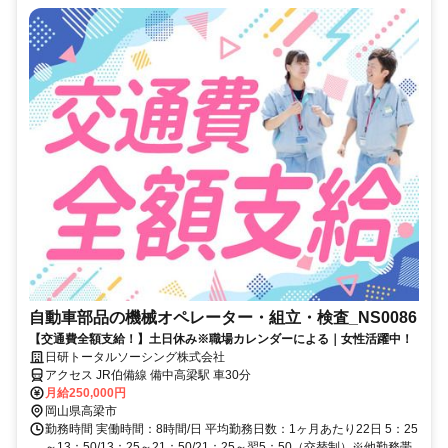
自動車部品の機械オペレーター・組立・検査_NS0086
【交通費全額支給！】土日休み※職場カレンダーによる｜女性活躍中！
日研トータルソーシング株式会社
アクセス JR伯備線 備中高梁駅 車30分
月給250,000円
岡山県高梁市
勤務時間 実働時間：8時間/日 平均勤務日数：1ヶ月あたり22日 5：25
～13：50/13：25～21：50/21：25～翌5：50（交替制）※他勤務帯