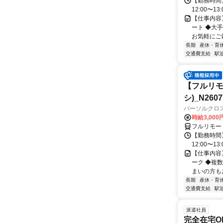
【勤務時間】
12:00〜13:
【仕事内容
ート ◆大
お気軽にご応
長期
産休・育
交通費支給
駅
【フルリモ
シ)_N2607
パーソルクロ
時給3,000
フルリモー
【勤務時間】
12:00〜13:
【仕事内容
ーク ◆複
まいの方もお
長期
産休・育
交通費支給
駅
派遣社員
完全在宅OK