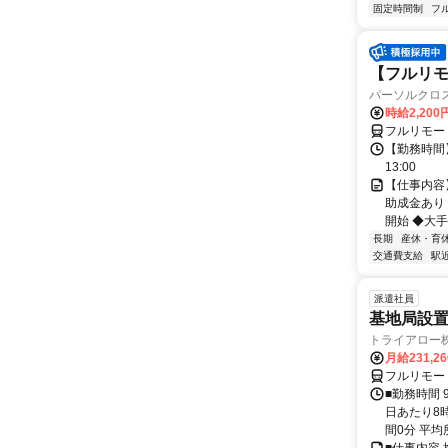
固定時間制
フ
【フルリモ
パーソルクロ
時給2,200
フルリモー
【勤務時間】
13:00
【仕事内容
助成金あり
開始 ◆大手
長期
産休・育
交通費支給
駅
派遣社員
基地局設
トライアロー
月給231,2
フルリモー
■勤務時間 
日あたり8
間0分 平均