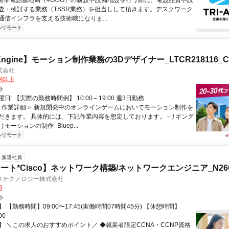
 携帯電話基地局（4G/5G）の新設や設備増設を行う際に、電波品質や設
査・検討する業務（TSSR業務）を担当しして頂きます。デスクワーク
通信インフラを支える技術職になりま...
ルリモート
l Engine】モーション制作業務の3Dデザイナー_LTCR218116_C
式会社
0円以上
ト
日: 【実際の勤務時間例】 10:00～19:00 週3日勤務
 ＜作業詳細＞ 新規開発中のオンラインゲームにおいてモーション制作を
だきます。 具体的には、下記作業内容を想定しております。 -リギング
ーションの制作 -Bluep...
ルリモート
派遣社員
ト*Cisco】ネットワーク構築/ネットワークエンジニア_N2606
ステクノロジー株式会社
円
ト
 【勤務時間】09:00〜17:45(実働時間07時間45分) 【休憩時間】
00
】 ＼この求人のおすすめポイント／ ◆就業者限定CCNA・CCNP資格