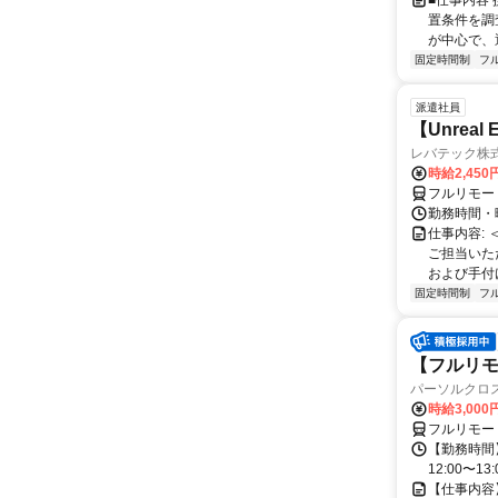
■仕事内容
置条件を調
が中心で、
固定時間制
フ
派遣社員
【Unrea
レバテック株
時給2,45
フルリモー
勤務時間・曜
仕事内容:
ご担当いた
および手付けモ
固定時間制
フ
【フルリモー
パーソルクロ
時給3,000
フルリモー
【勤務時間】
12:00〜13:
【仕事内容