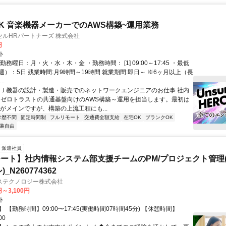
K 音楽機器メーカーでのAWS構築~運用業務
ルHRパートナーズ 株式会社
円
ト
勤務曜日：月・火・水・木・金 ・勤務時間： [1] 09:00～17:45 ・最低
）：5日 残業時間:月9時間～19時間 就業期間:即日～ ※6ヶ月以上（長
..
ＤＪ機器の設計・製造・販売でのネットワークエンジニアのお仕事 社内
、ゼロトラストの共通基盤向けのAWS構築～運用を担当します。最初は
用がメインですが、構築の上流工程にも...
学歴不問
固定時間制
フルリモート
交通費全額支給
在宅OK
ブランクOK
装自由
派遣社員
ート】社内情報システム部支援チームのPM/プロジェクト管理(
_N260774362
ステクノロジー株式会社
円～3,100円
ト
 【勤務時間】09:00〜17:45(実働時間07時間45分) 【休憩時間】
00