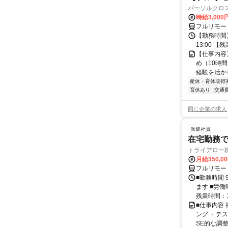
パーソルクロ
時給3,000
フルリモー
【勤務時間】
13:00 
【仕事内容
め（10時
経験を活か
産休・育休取得
育休あり
交通
同じ企業の求人
派遣社員
在宅勤務
トライアロー
月給350,0
フルリモー
■勤務時間 
ます ■労働
残業時間：1
■仕事内容
ング ・テ
SE的な調整