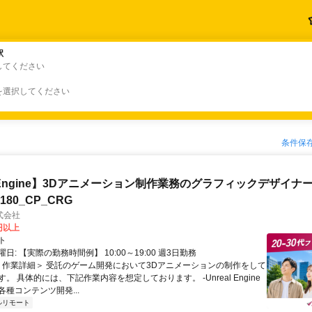
駅
駅
してください
を選択してください
条件保
al Engine】3Dアニメーション制作業務のグラフィックデザイナ
8180_CP_CRG
式会社
0円以上
ト
日: 【実際の勤務時間例】 10:00～19:00 週3日勤務
 ＜作業詳細＞ 受託のゲーム開発において3Dアニメーションの制作をして
。 具体的には、下記作業内容を想定しております。 -Unreal Engine
種コンテンツ開発...
ルリモート