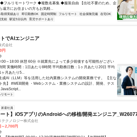
 ◆フルリモートワーク ◆複数名募集 ◆服装自由 【出社不要のため、企
ら遠方にお住まいの方もお気軽...
休取得実績あり
即日勤務OK
固定時間制
フルリモート
社会保険完備
在宅OK
費支給
駅近5分以内
育児サポートあり
トでAIエンジニア
株式会社
00円
ト
9:00～18:00 休憩 60分 ※就業先によって多少前後する可能性がござい
時間 実働時間：1日あたり8時間 平均勤務日数：1ヶ月あたり20日 平均
ヶ月あたり5...
 生成AI（LLM）等を活用した社内業務システムの開発業務です。 【主な
ト先】 #WEB開発 ・Webシステム・業務システムの設計、開発、テス
vaScript...
ルリモート
派遣社員
ト】iOSアプリのAndroidへの移植/開発エンジニア_W26077
ステクノロジー株式会社
円～2,700円
ト