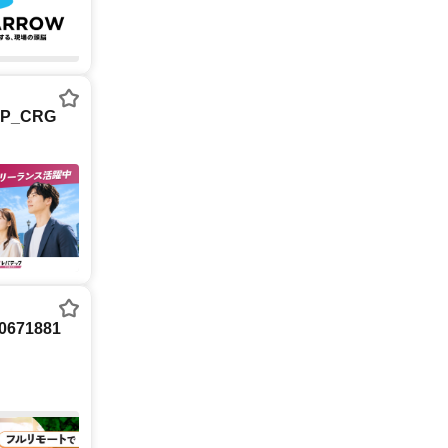
P_CRG
71881