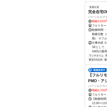
派遣社員
完全在宅O
パーソルエクセ
時給3,050
フルリモー
勤務時間 ・
勤務日数（週
期） ※フル.
仕事内容 
SEとして
AWSの運
ランチタイム
駅近5分以内
服
【フルリモ
PMO・アシ)
パーソルクロ
時給2,700
フルリモー
【勤務時間】
12:00〜13: