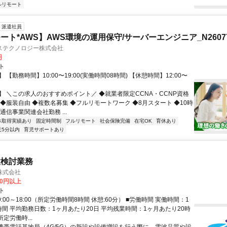
ルリモート
派遣社員
ート*AWS】AWS環境の運用保守/サーバーエンジニア_N26077
ステクノロジー株式会社
円
ト
 【勤務時間】10:00〜19:00(実働時間08時間) 【休憩時間】12:00〜
】 ＼この求人のおすすめポイント／ ◆就業者限定CCNA・CCNP資格
 ◆服装自由 ◆複数名募集 ◆フルリモートワーク ◆8月スタート ◆10時
通信事業関連会社勤務 ...
休取得実績あり
固定時間制
フルリモート
社会保険完備
在宅OK
育休あり
近5分以内
育児サポートあり
置検討業務
株式会社
60円以上
ト
9:00～18:00（所定労働時間8時間 休憩:60分） ■労働時間 実働時間：1
時間 平均勤務日数：1ヶ月あたり20日 平均残業時間：1ヶ月あたり20時
所定労働時...