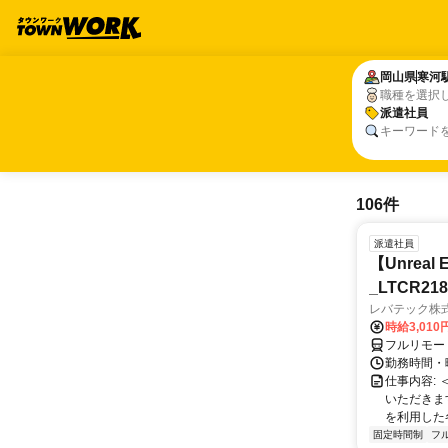
岡山県
岡山県
寒河
寒河
職種を選択
派遣社員
派遣社員
キーワード
106件
派遣社員
【Unre
_LTCR21
レバテック株
時給3,01
フルリモー
勤務時間・曜
仕事内容:
いただきます
を利用した各
固定時間制
フ