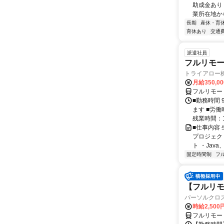
助成金あり
業所在地か
長期
産休・育
育休あり
交通
派遣社員
フルリモー
トライアロー
月給350,0
フルリモー
■勤務時間 
ます ■労働
残業時間：1
■仕事内容
プロジェク
ト ・Java、Ja
固定時間制
フ
【フルリモー
パーソルクロ
時給2,500
フルリモー