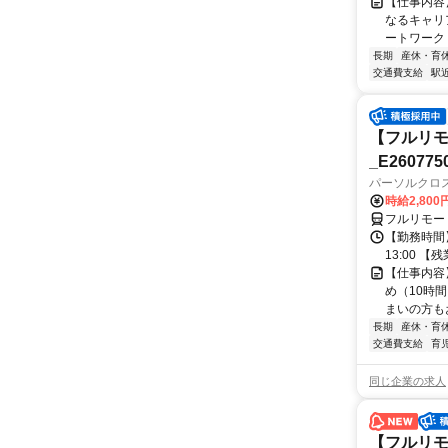
【仕事内容
なるキャリ
ートワーク 
長期
産休・育
交通費支給
駅
【フルリモ
_E260775
パーソルクロ
時給2,800
フルリモー
【勤務時間】
13:00 
【仕事内容
め（10時
まいの方もお
長期
産休・育
交通費支給
育
同じ企業の求人
【フルリモ