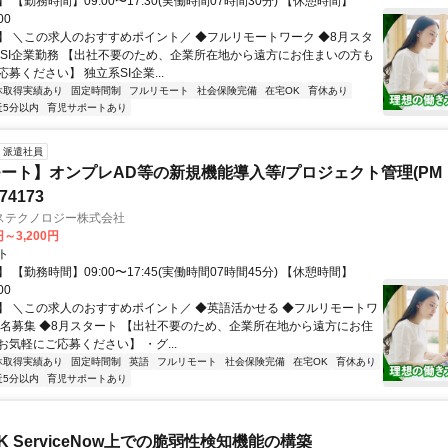
 【勤務時間】09:00〜17:30(実働時間07時間30分) 【休憩時間】
00
】 ＼この求人のおすすめポイント／ ◆フルリモートワーク ◆8月スタ
手SI企業勤務 【出社不要のため、企業所在地から遠方にお住まいの方も
募ください】 独立系SI企業...
休取得実績あり
固定時間制
フルリモート
社会保険完備
在宅OK
育休あり
近5分以内
育児サポートあり
派遣社員
ート】オンプレAD等の新規機能導入等/プロジェクト管理(PM
74173
ステクノロジー株式会社
円～3,200円
ト
 【勤務時間】09:00〜17:45(実働時間07時間45分) 【休憩時間】
00
】 ＼この求人のおすすめポイント／ ◆英語活かせる ◆フルリモートワ
数名募集 ◆8月スタート 【出社不要のため、企業所在地から遠方にお住
気軽にご応募ください】 ・グ...
休取得実績あり
固定時間制
英語
フルリモート
社会保険完備
在宅OK
育休あり
近5分以内
育児サポートあり
 ServiceNow上での脆弱性検知機能の構築