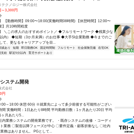
ステクノロジー株式会社
円～3,300円
ト
 【勤務時間】09:00〜18:00(実働時間08時間) 【休憩時間】12:00〜
【残業】月10時間程度
】 ＼この求人のおすすめポイント／ ◆フルリモートワーク ◆残業少な
間以内） ◆短期（3か月未満）のお仕事 ◆大手SI企業勤務 ◆今までのご
して、更なるキャリアアップを目...
実績あり
短期
即日勤務OK
固定時間制
フルリモート
社会保険完備
在宅OK
費支給
駅近5分以内
育児サポートあり
でシステム開発
株式会社
00円
ト
9:00～18:00 休憩 60分 ※就業先によって多少前後する可能性がござい
時間 実働時間：1日あたり8時間 平均勤務日数：1ヶ月あたり20日 平均
ヶ月あたり5...
 社内業務システムの開発業務です。 ・既存システムの改修 ・コーディ
スト業務 〇製造以降フェーズが中心 〇要件定義・顧客折衝なし 〇社内
業務はありません。 PGとして...