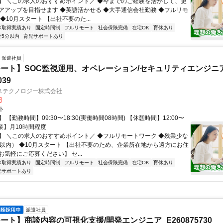
】 ＼この求人のおすすめポイント／ ◆今までのご経験を活かして、更
アアップを目指せます ◆英語活かせる ◆大手通信会社勤務 ◆フルリモ
◆10月スタート 【出社不要のた...
休取得実績あり
固定時間制
フルリモート
社会保険完備
在宅OK
育休あり
近5分以内
育児サポートあり
派遣社員
ート】SOC監視運用、オペレーション/セキュリティエンジニ
039
ステクノロジー株式会社
円
ト
 【勤務時間】09:30〜18:30(実働時間08時間) 【休憩時間】12:00〜
【残業】月10時間程度
】 ＼この求人のおすすめポイント／ ◆フルリモートワーク ◆残業少な
間以内） ◆10月スタート 【出社不要のため、企業所在地から遠方にお住
気軽にご応募ください】 セ...
休取得実績あり
固定時間制
フルリモート
社会保険完備
在宅OK
育休あり
児サポートあり
派遣社員
ート】商談内容の可視化支援/開発エンジニア_E260875730