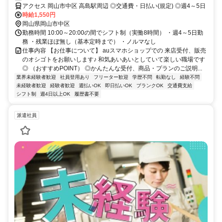
アクセス 岡山市中区 高島駅周辺 ◎交通費・日払い(規定) ◎週4～5日
時給1,550円
岡山県岡山市中区
勤務時間 10:00～20:00の間でシフト制（実働8時間） ・週4～5日勤
務 ・残業ほぼ無し（基本定時まで） ・ノルマなし
仕事内容 【お仕事について】 auスマホショップでの 来店受付、販売
のオシゴトをお願いします♪ 和気あいあいとしていて楽しい職場です
◎ （おすすめPOINT） ◎かんたんな受付、商品・プランのご説明...
業界未経験者歓迎
社員登用あり
フリーター歓迎
学歴不問
転勤なし
経験不問
未経験者歓迎
経験者歓迎
週払いOK
即日払いOK
ブランクOK
交通費支給
シフト制
週4日以上OK
履歴書不要
派遣社員