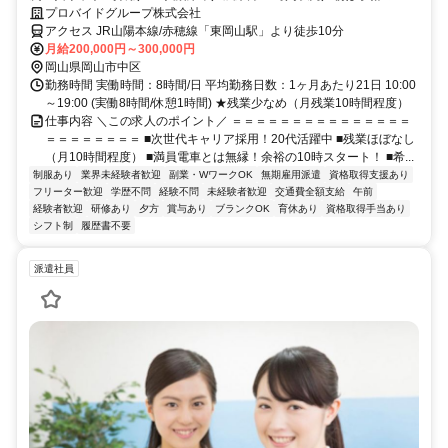
スタート
プロバイドグループ株式会社
アクセス JR山陽本線/赤穂線「東岡山駅」より徒歩10分
月給200,000円～300,000円
岡山県岡山市中区
勤務時間 実働時間：8時間/日 平均勤務日数：1ヶ月あたり21日 10:00
～19:00 (実働8時間/休憩1時間) ★残業少なめ（月残業10時間程度）
仕事内容 ＼この求人のポイント／ ＝＝＝＝＝＝＝＝＝＝＝＝＝＝＝
＝＝＝＝＝＝＝＝ ■次世代キャリア採用！20代活躍中 ■残業ほぼなし
（月10時間程度） ■満員電車とは無縁！余裕の10時スタート！ ■希...
制服あり
業界未経験者歓迎
副業・WワークOK
無期雇用派遣
資格取得支援あり
フリーター歓迎
学歴不問
経験不問
未経験者歓迎
交通費全額支給
午前
経験者歓迎
研修あり
夕方
賞与あり
ブランクOK
育休あり
資格取得手当あり
シフト制
履歴書不要
派遣社員