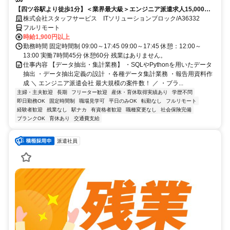
【四ツ谷駅より徒歩1分】＜業界最大級＞エンジニア派遣求人15,000件
以上◎ 来社不要のカンタン登録→最短2日で就業可能！！
株式会社スタッフサービス ITソリューションブロック/A36332
フルリモート
時給1,900円以上
勤務時間 固定時間制 09:00～17:45 09:00～17:45 休憩：12:00～
13:00 実働7時間45分 休憩60分 残業はありません。
仕事内容 【データ抽出・集計業務】 ・SQLやPythonを用いたデータ
抽出 ・データ抽出定義の設計 ・各種データ集計業務 ・報告用資料作
成 ＼ エンジニア派遣会社 最大規模の案件数！ ／ ・ブラ...
主婦・主夫歓迎
長期
フリーター歓迎
産休・育休取得実績あり
学歴不問
即日勤務OK
固定時間制
職場見学可
平日のみOK
転勤なし
フルリモート
経験者歓迎
残業なし
駅ナカ
有資格者歓迎
職種変更なし
社会保険完備
ブランクOK
育休あり
交通費支給
派遣社員