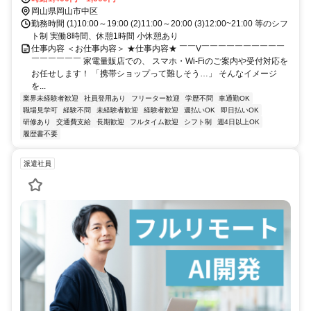
岡山県岡山市中区
勤務時間 (1)10:00～19:00 (2)11:00～20:00 (3)12:00~21:00 等のシフ
ト制 実働8時間、休憩1時間 小休憩あり
仕事内容 ＜お仕事内容＞ ★仕事内容★ ￣￣V￣￣￣￣￣￣￣￣￣￣
￣￣￣￣￣￣ 家電量販店での、 スマホ・Wi-Fiのご案内や受付対応を
お任せします！ 「携帯ショップって難しそう…」 そんなイメージ
を...
業界未経験者歓迎
社員登用あり
フリーター歓迎
学歴不問
車通勤OK
職場見学可
経験不問
未経験者歓迎
経験者歓迎
週払いOK
即日払いOK
研修あり
交通費支給
長期歓迎
フルタイム歓迎
シフト制
週4日以上OK
履歴書不要
派遣社員