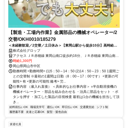
【製造・工場内作業】金属部品の機械オペレーター/2
交替/OKH0010/185279
＜未経験歓迎／2交替／土日休み＞【東岡山駅から徒歩10分】高時給で
しっかり稼げる！
株式会社グロップ
アクセス ＪＲ赤穂線 東岡山南口徒歩約16分、ＪＲ赤穂線 東岡山南口
徒歩約16分、ＪＲ山陽本線 高島（岡山県）北口徒歩約26分 東岡山駅
時給1,300円
から徒歩10分
岡山県岡山市中区
勤務時間 <勤務時間> (1)5：50～14：50 (2)14：50～23：50 1週間ご
との交替制 ※最初の1週間は日勤（8：00～17：00です） <更新の可
能性> 有 <更新の可能性:備考> 労...
仕事内容 （雇入れ直後） ＜具体的なお仕事内容＞ ○半自動溶接機の
機械オペレーター ・部品を組み合わせる ・治具に部品をセット ・ボ
タンを押す ・加工した製品の目視検査 最初は1台の機械を担当して頂
き...
給料前払いOK
職場見学可
週払いOK
即日払いOK
交通費支給
シフト制
履歴書不要
友達と応募OK
髪型・髪色自由
派遣社員