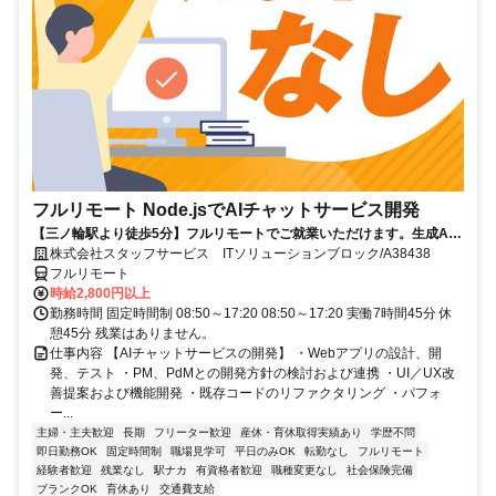
フルリモート Node.jsでAIチャットサービス開発
【三ノ輪駅より徒歩5分】フルリモートでご就業いただけます。生成AI
を活用したサービス開発に携われます。企画提案から改善まで幅広く関
株式会社スタッフサービス ITソリューションブロック/A38438
われる環境です☆
フルリモート
時給2,800円以上
勤務時間 固定時間制 08:50～17:20 08:50～17:20 実働7時間45分 休
憩45分 残業はありません。
仕事内容 【AIチャットサービスの開発】 ・Webアプリの設計、開
発、テスト ・PM、PdMとの開発方針の検討および連携 ・UI／UX改
善提案および機能開発 ・既存コードのリファクタリング ・パフォ
ー...
主婦・主夫歓迎
長期
フリーター歓迎
産休・育休取得実績あり
学歴不問
即日勤務OK
固定時間制
職場見学可
平日のみOK
転勤なし
フルリモート
経験者歓迎
残業なし
駅ナカ
有資格者歓迎
職種変更なし
社会保険完備
ブランクOK
育休あり
交通費支給