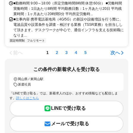
■勤務時間 9:00～18:00（所定労働時間8時間 休憩:60分） ■労働時間
実働時間：1日あたり8時間 平均勤務日数：1ヶ月あたり20日 平均残
業時間：1ヶ月あたり20時間0分 平均所定労働時...
■仕事内容 携帯電話基地局（4G/5G）の新設や設備増設を行う際に、
電波品質や設置条件を調査・検討する業務（TSSR業務）を担当しし
て頂きます。デスクワークが中心で、通信インフラを支える技術職に
なりま...
固定時間制
フルリモート
前へ
次へ
1
2
3
4
5
この条件の新着求人を受け取る
岡山県 / 東岡山駅
派遣社員
「LINEで受け取る」では、新着求人のほか、おすすめ情報なども配信しま
す。
詳しくはこちら
LINEで受け取る
メールで受け取る