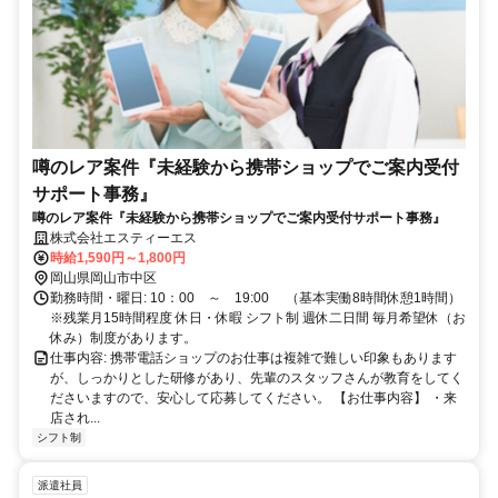
噂のレア案件『未経験から携帯ショップでご案内受付
サポート事務』
噂のレア案件『未経験から携帯ショップでご案内受付サポート事務』
株式会社エスティーエス
時給1,590円～1,800円
岡山県岡山市中区
勤務時間・曜日: 10：00 ～ 19:00 （基本実働8時間休憩1時間）
※残業月15時間程度 休日・休暇 シフト制 週休二日間 毎月希望休（お
休み）制度があります。
仕事内容: 携帯電話ショップのお仕事は複雑で難しい印象もあります
が、しっかりとした研修があり、先輩のスタッフさんが教育をしてく
ださいますので、安心して応募してください。 【お仕事内容】 ・来
店され...
シフト制
派遣社員