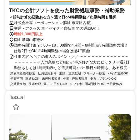
TKCの会計ソフトを使った財務処理事務・補助業務
＜給与計算の経験ある方＞週２日or4時間勤務／出勤時間も選択
株式会社零コーポレーション(岡山市東区古都)
交通・アクセス 車／バイク／自転車 での通勤OK！
時給1,300円以上
岡山県岡山市東区
勤務時間詳細 9：00～18：00間で4時間～8時間 ※8時間勤務の場合
は週2日でOK ※4時間勤務の場合は週4日勤務
仕事内容 ＼＼この求人のポイント／／ ＝＝＝＝＝＝＝＝＝＝＝＝＝
＝＝＝＝＝＝ ✅入力業務など細かい事が好きな方にピッタリ ✅週2日
勤務もしくは4時間勤務など選択可能♪ ✅出勤日や時間も、ある程度...
業界未経験者歓迎
社員登用あり
主婦・主夫歓迎
フリーター歓迎
バイク通勤OK
学歴不問
車通勤OK
未経験者歓迎
午前
経験者歓迎
夕方
ブランクOK
交通費支給
長期歓迎
週2・3日からOK
シフト制
週4日以上OK
土日祝休み
派遣社員