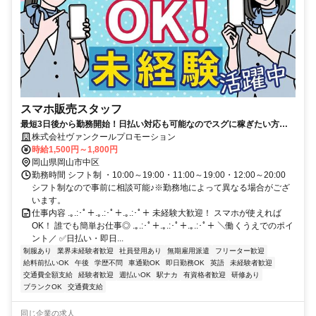
スマホ販売スタッフ
最短3日後から勤務開始！日払い対応も可能なのでスグに稼ぎたい方に
ピッタリ！
株式会社ヴァンクールプロモーション
時給1,500円～1,800円
岡山県岡山市中区
勤務時間 シフト制 ・10:00～19:00・11:00～19:00・12:00～20:00
シフト制なので事前に相談可能♪※勤務地によって異なる場合がござ
います。
仕事内容 .｡.:･ﾟ＋.｡.:･ﾟ＋.｡.:･ﾟ＋ 未経験大歓迎！ スマホが使えれば
OK！ 誰でも簡単お仕事◎ .｡.:･ﾟ＋.｡.:･ﾟ＋.｡.:･ﾟ＋ ＼働くうえでのポイ
ント／ ✅日払い・即日...
制服あり
業界未経験者歓迎
社員登用あり
無期雇用派遣
フリーター歓迎
給料前払いOK
午後
学歴不問
車通勤OK
即日勤務OK
英語
未経験者歓迎
交通費全額支給
経験者歓迎
週払いOK
駅ナカ
有資格者歓迎
研修あり
ブランクOK
交通費支給
同じ企業の求人