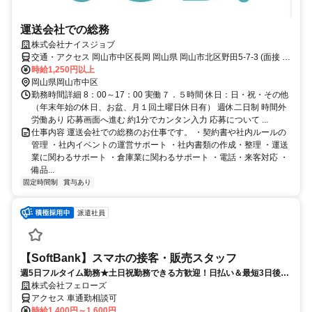
運送会社での総務
株式会社ナイスジョブ
交通・アクセス 岡山市中区長岡 岡山県 岡山市北区野田5-7-3 (面接 株
式会社ナイスジョブ)
時給1,250円以上
岡山県岡山市中区
勤務時間詳細 8：00～17：00 実働７．５時間 休日：日・祝・その他
（年末年始の休日、お盆、月１回土曜日休日有） 週休二日制 時間外
労働あり 応募画面へ進む 約1分でカンタン入力 応募について ...
仕事内容 運送会社での総務のお仕事です。 ・契約書や社内ルールの
管理 ・社内イベントの運営サポート ・社内書類の作成・整理 ・運送
業に関わるサポート ・倉庫業に関わるサポート ・電話・来客対応 ・
備品...
固定時間制
賞与あり
派遣社員
【SoftBank】スマホの接客・販売スタッフ
週5日フルタイム勤務★土日祝勤務できる方歓迎！日払い＆最短3日後か
ら勤務スタート♪
株式会社フェローズ
アクセス 車通勤相談可
時給1,400円～1,600円