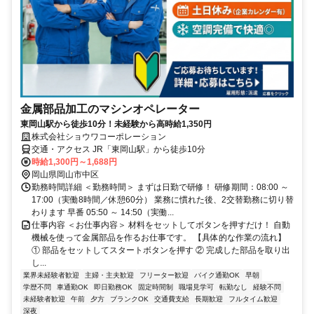
金属部品加工のマシンオペレーター
東岡山駅から徒歩10分！未経験から高時給1,350円
株式会社ショウワコーポレーション
交通・アクセス JR「東岡山駅」から徒歩10分
時給1,300円～1,688円
岡山県岡山市中区
勤務時間詳細 ＜勤務時間＞ まずは日勤で研修！ 研修期間：08:00 ～
17:00（実働8時間／休憩60分） 業務に慣れた後、2交替勤務に切り替
わります 早番 05:50 ～ 14:50（実働...
仕事内容 ＜お仕事内容＞ 材料をセットしてボタンを押すだけ！ 自動
機械を使って金属部品を作るお仕事です。 【具体的な作業の流れ】
① 部品をセットしてスタートボタンを押す ② 完成した部品を取り出
し...
業界未経験者歓迎
主婦・主夫歓迎
フリーター歓迎
バイク通勤OK
早朝
学歴不問
車通勤OK
即日勤務OK
固定時間制
職場見学可
転勤なし
経験不問
未経験者歓迎
午前
夕方
ブランクOK
交通費支給
長期歓迎
フルタイム歓迎
深夜