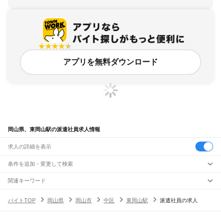
アプリを無料ダウンロード
岡山県、東岡山駅の派遣社員求人情報
求人の詳細を表示
条件を追加・変更して検索
市区町村を追加・変更
関連キーワード
完全在宅ワーク 全国
シール貼り 在宅
現在地周辺
ガチャガチャ
犬カフェ
岡山県
駅を追加・変更
バイトTOP
岡山県
岡山市
中区
東岡山駅
派遣社員の求人
岡山県
すべて
岡山市
すべて
職種を追加・変更
JR山陽本線(姫路～岡山)
北区
中区
東区
南区