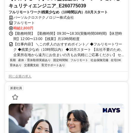
キュリティエンジニア_E260775039
フルリモートワーク/残業少なめ（10時間以内）/10月スタート
パーソルクロステクノロジー株式会社
フルリモート
時給2,800円
【勤務時間】 【勤務時間】09:30〜18:30(実働時間08時間) 【休憩時
間】12:00〜13:00 【残業】月10時間程度
【仕事内容】 ＼この求人のおすすめポイント／ ◆フルリモートワー
ク ◆残業少なめ（10時間以内） ◆10月スタート 【出社不要のため、
企業所在地から遠方にお住まいの方もお気軽にご応募ください】 セ...
長期
産休・育休取得実績あり
固定時間制
フルリモート
社会保険完備
在宅OK
育休あり
交通費支給
育児サポートあり
同じ企業の求人
派遣社員