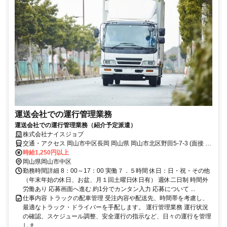
運送会社での運行管理業務
運送会社での運行管理業務（紹介予定派遣）
株式会社ナイスジョブ
交通・アクセス 岡山市中区長岡 岡山県 岡山市北区野田5-7-3 (面接 株
式会社ナイスジョブ)
時給1,250円以上
岡山県岡山市中区
勤務時間詳細 8：00～17：00 実働７．５時間 休日：日・祝・その他
（年末年始の休日、お盆、月１回土曜日休日有） 週休二日制 時間外
労働あり 応募画面へ進む 約1分でカンタン入力 応募について ...
仕事内容 トラックの配車管理 受注内容や配送先、時間帯を考慮し、
最適なトラック・ドライバーを手配します。 運行管理業務 運行状況
の確認、スケジュール調整、安全運行の指示など、日々の運行を管理
しま...