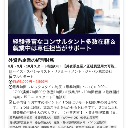
外資系企業の経理財務
8月・9月・10月スタート相談OK！【外資系企業／正社員登用の可能性
大／700万～800万／リモート勤務OK】経理財務
ヘイズ・スペシャリスト・リクルートメント・ジャパン株式会社
フルリモート
時給3,000円～4,500円
勤務時間 フレックスタイム制度 ＜勤務時間について＞ 9:00～
17:00(実働7時間00分 休憩1時間) ※残業月5～10時間程度 ＜勤務開始
時期＞ 即日～ ※スタート日相談可
仕事内容 ＼おすすめポイント／ 1つ目はリモート勤務OKのお仕事で
す。 2つ目は経験、英語スキルを活かせるお仕事です。 3つ目は正社
員登用の可能性大の求人です。 【 仕事内容 】 ・資金管理業務（日...
業界未経験者歓迎
社員登用あり
副業・WワークOK
60代も応募可
資格取得支援あり
社会保険あり
産休・育休取得実績あり
バイク通勤OK
学歴不問
即日勤務OK
職場見学可
平日のみOK
賞与年1回あり
経験不問
英語