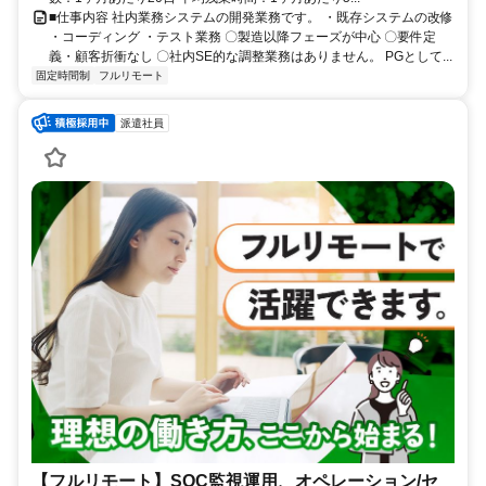
■仕事内容 社内業務システムの開発業務です。 ・既存システムの改修
・コーディング ・テスト業務 〇製造以降フェーズが中心 〇要件定
義・顧客折衝なし 〇社内SE的な調整業務はありません。 PGとして...
固定時間制
フルリモート
派遣社員
【フルリモート】SOC監視運用、オペレーション/セ