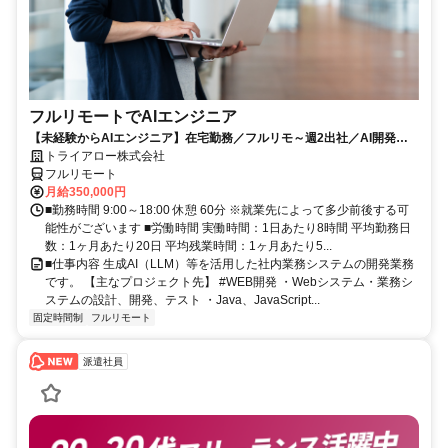
フルリモートでAIエンジニア
【未経験からAIエンジニア】在宅勤務／フルリモ～週2出社／AI開発を
仕事にする
トライアロー株式会社
フルリモート
月給350,000円
■勤務時間 9:00～18:00 休憩 60分 ※就業先によって多少前後する可
能性がございます ■労働時間 実働時間：1日あたり8時間 平均勤務日
数：1ヶ月あたり20日 平均残業時間：1ヶ月あたり5...
■仕事内容 生成AI（LLM）等を活用した社内業務システムの開発業務
です。 【主なプロジェクト先】 #WEB開発 ・Webシステム・業務シ
ステムの設計、開発、テスト ・Java、JavaScript...
固定時間制
フルリモート
派遣社員