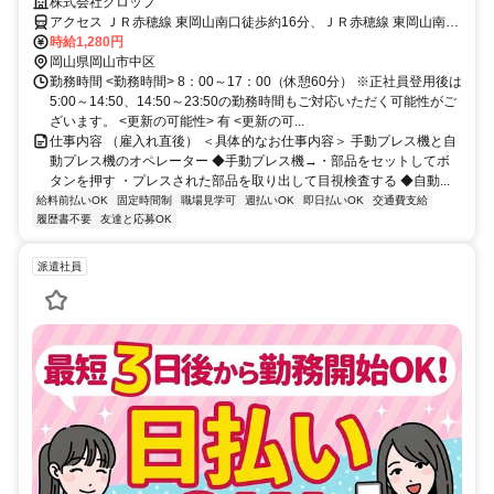
10分】金属部品製造に関するプレス機械のオペレーター☆
株式会社グロップ
アクセス ＪＲ赤穂線 東岡山南口徒歩約16分、ＪＲ赤穂線 東岡山南口
徒歩約16分、ＪＲ山陽本線 高島（岡山県）北口徒歩約26分 東岡山駅
時給1,280円
から徒歩10分
岡山県岡山市中区
勤務時間 <勤務時間> 8：00～17：00（休憩60分） ※正社員登用後は
5:00～14:50、14:50～23:50の勤務時間もご対応いただく可能性がご
ざいます。 <更新の可能性> 有 <更新の可...
仕事内容 （雇入れ直後） ＜具体的なお仕事内容＞ 手動プレス機と自
動プレス機のオペレーター ◆手動プレス機→・部品をセットしてボ
タンを押す ・プレスされた部品を取り出して目視検査する ◆自動...
給料前払いOK
固定時間制
職場見学可
週払いOK
即日払いOK
交通費支給
履歴書不要
友達と応募OK
派遣社員