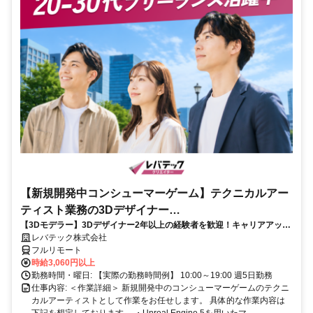
【新規開発中コンシューマーゲーム】テクニカルアー
ティスト業務の3Dデザイナー
【3Dモデラー】3Dデザイナー2年以上の経験者を歓迎！キャリアアップ
_LTCR547867_CP_CRG
を目指したい方も大歓迎♪
レバテック株式会社
フルリモート
時給3,060円以上
勤務時間・曜日: 【実際の勤務時間例】 10:00～19:00 週5日勤務
仕事内容: ＜作業詳細＞ 新規開発中のコンシューマーゲームのテクニ
カルアーティストとして作業をお任せします。 具体的な作業内容は
下記を想定しております。 ・Unreal Engine 5を用いたマ...