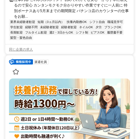
るので安心 カンタンモクモク分かりやすい作業ですぐに一人前に 特
別ボーナスあり5月末までの期間限定 パチンコ店のカウンターの仕事
をお願...
業界未経験者歓迎
短期（3ヵ月以内）
扶養内勤務OK
シフト自由
職場見学可
学生歓迎
経験不問
未経験者歓迎
経験者歓迎
ネイルOK
夕方
ブランクOK
長期歓迎
フルタイム歓迎
週2・3日からOK
シフト制
ピアスOK
履歴書不要
髪型・髪色自由
同じ企業の求人
派遣社員