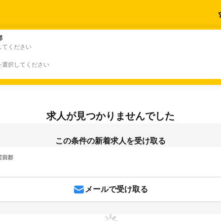
郡
郡
してください
を選択してください
求人が見つかりませんでした
この条件の新着求人を受け取る
 苫田郡
メールで受け取る